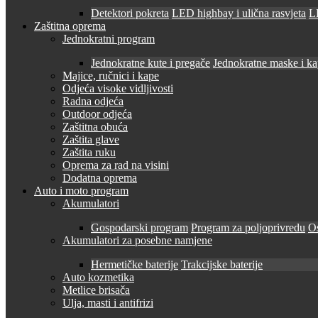
Detektori pokreta
LED highbay i ulična rasvjeta
LE
Zaštitna oprema
Jednokratni program
Jednokratne kute i pregače
Jednokratne maske i k
Majice, ručnici i kape
Odjeća visoke vidljivosti
Radna odjeća
Outdoor odjeća
Zaštitna obuća
Zaštita glave
Zaštita ruku
Oprema za rad na visini
Dodatna oprema
Auto i moto program
Akumulatori
Gospodarski program
Program za poljoprivredu
O
Akumulatori za posebne namjene
Hermetičke baterije
Trakcijske baterije
Auto kozmetika
Metlice brisača
Ulja, masti i antifrizi