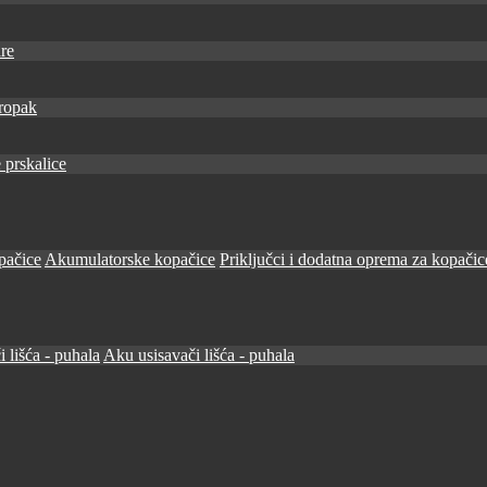
re
ropak
 prskalice
pačice
Akumulatorske kopačice
Priključci i dodatna oprema za kopačic
i lišća - puhala
Aku usisavači lišća - puhala