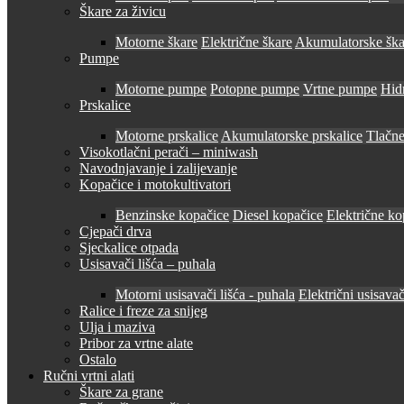
Škare za živicu
Motorne škare
Električne škare
Akumulatorske ška
Pumpe
Motorne pumpe
Potopne pumpe
Vrtne pumpe
Hid
Prskalice
Motorne prskalice
Akumulatorske prskalice
Tlačne
Visokotlačni perači – miniwash
Navodnjavanje i zalijevanje
Kopačice i motokultivatori
Benzinske kopačice
Diesel kopačice
Električne ko
Cjepači drva
Sjeckalice otpada
Usisavači lišća – puhala
Motorni usisavači lišća - puhala
Električni usisavač
Ralice i freze za snijeg
Ulja i maziva
Pribor za vrtne alate
Ostalo
Ručni vrtni alati
Škare za grane