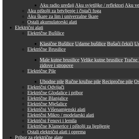
Aku radio uređaji
Aku svjetiljke / reflektori
Aku ven
Aku pištolji za brtvljenje i čistači fuga
Aku škare za lim i univerzalne škare
Ostali akumulatorski alati
Električni alati
Električne Bušilice
Klasične Bušilice
Udarne bušilice
Bušaći čekići
Ud
Električne Brusilice
Male kutne brusilice
Velike kutne brusilice
Tračne 
zidove i stropove
Električne Pile
Ubodne pile
Ručne kružne pile
Recipročne pile
Os
Električni Odvijači
Električne Glodalice i pribor
Električne Blanjalice
Električne Mješalice
Električni Višenamjenski alati
Električni Mikro / modelarski alati
Električni Fenovi i lemila
Električne Klamerice i pištolji za ljepljenje
Ostali električni alati i oprema
Pribor za električne alate