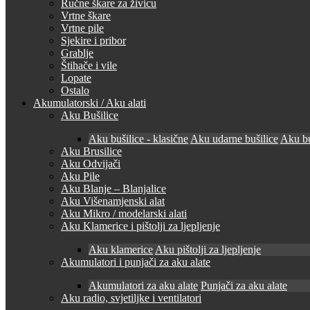
Ručne škare za živicu
Vrtne škare
Vrtne pile
Sjekire i pribor
Grablje
Štihače i vile
Lopate
Ostalo
Akumulatorski / Aku alati
Aku Bušilice
Aku bušilice - klasične
Aku udarne bušilice
Aku bu
Aku Brusilice
Aku Odvijači
Aku Pile
Aku Blanje – Blanjalice
Aku Višenamjenski alat
Aku Mikro / modelarski alati
Aku Klamerice i pištolji za ljepljenje
Aku klamerice
Aku pištolji za ljepljenje
Akumulatori i punjači za aku alate
Akumulatori za aku alate
Punjači za aku alate
Aku radio, svjetiljke i ventilatori