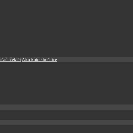
šaći čekići
Aku kutne bušilice