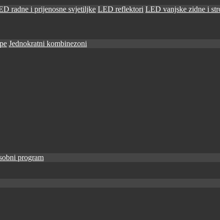
D radne i prijenosne svjetiljke
LED reflektori
LED vanjske zidne i stro
ape
Jednokratni kombinezoni
sobni program