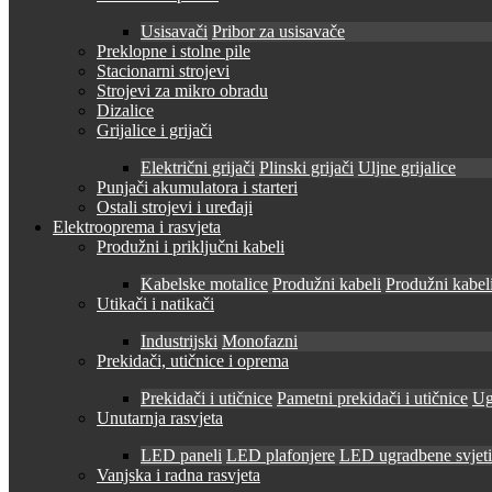
Usisavači
Pribor za usisavače
Preklopne i stolne pile
Stacionarni strojevi
Strojevi za mikro obradu
Dizalice
Grijalice i grijači
Električni grijači
Plinski grijači
Uljne grijalice
Punjači akumulatora i starteri
Ostali strojevi i uređaji
Elektrooprema i rasvjeta
Produžni i priključni kabeli
Kabelske motalice
Produžni kabeli
Produžni kabeli
Utikači i natikači
Industrijski
Monofazni
Prekidači, utičnice i oprema
Prekidači i utičnice
Pametni prekidači i utičnice
Ug
Unutarnja rasvjeta
LED paneli
LED plafonjere
LED ugradbene svjetil
Vanjska i radna rasvjeta