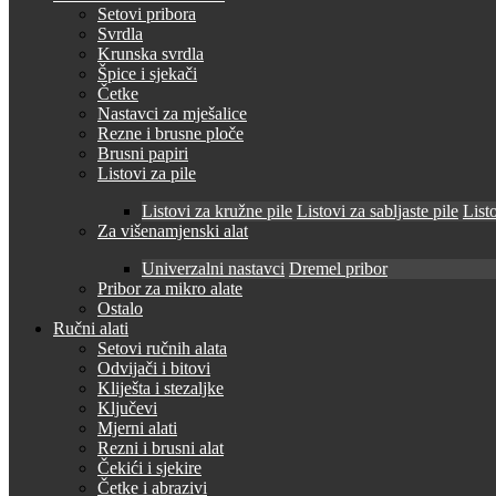
Setovi pribora
Svrdla
Krunska svrdla
Špice i sjekači
Četke
Nastavci za mješalice
Rezne i brusne ploče
Brusni papiri
Listovi za pile
Listovi za kružne pile
Listovi za sabljaste pile
Listo
Za višenamjenski alat
Univerzalni nastavci
Dremel pribor
Pribor za mikro alate
Ostalo
Ručni alati
Setovi ručnih alata
Odvijači i bitovi
Kliješta i stezaljke
Ključevi
Mjerni alati
Rezni i brusni alat
Čekići i sjekire
Četke i abrazivi