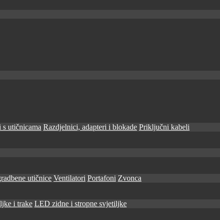
 s utičnicama
Razdjelnici, adapteri i blokade
Priključni kabeli
radbene utičnice
Ventilatori
Portafoni
Zvonca
jke i trake
LED zidne i stropne svjetiljke