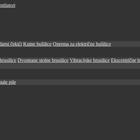
tilatori
arni čekići
Kutne bušilice
Oprema za električne bušilice
brusilice
Dvostrane stolne brusilice
Vibracijske brusilice
Ekscentrične b
tale pile