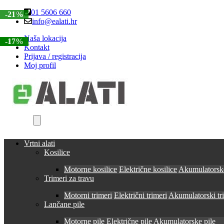
Skip
Skip
01 5606 660
-21%
to
to
info@ealati.hr
navigation
content
Naša lokacija
-14%
-8%
-8%
-17%
Kontakt
Prijava / registracija
Moj profil
Vrtni alati
Kosilice
Motorne kosilice
Električne kosilice
Akumulatorske
Trimeri za travu
Motorni trimeri
Električni trimeri
Akumulatorski tr
Lančane pile
Motorne pile
Električne pile
Akumulatorske pile