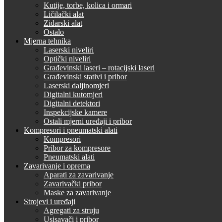
Kutije, torbe, kolica i ormari
Ličilački alat
Zidarski alat
Ostalo
Mjerna tehnika
Laserski niveliri
Optički niveliri
Građevinski laseri – rotacijski laseri
Građevinski stativi i pribor
Laserski daljinomjeri
Digitalni kutomjeri
Digitalni detektori
Inspekcijske kamere
Ostali mjerni uređaji i pribor
Kompresori i pneumatski alati
Kompresori
Pribor za kompresore
Pneumatski alati
Zavarivanje i oprema
Aparati za zavarivanje
Zavarivački pribor
Maske za zavarivanje
Strojevi i uređaji
Agregati za struju
Usisavači i pribor