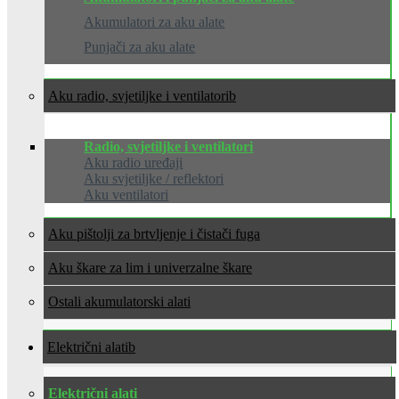
Akumulatori za aku alate
Punjači za aku alate
Aku radio, svjetiljke i ventilatori
Radio, svjetiljke i ventilatori
Aku radio uređaji
Aku svjetiljke / reflektori
Aku ventilatori
Aku pištolji za brtvljenje i čistači fuga
Aku škare za lim i univerzalne škare
Ostali akumulatorski alati
Električni alati
Električni alati