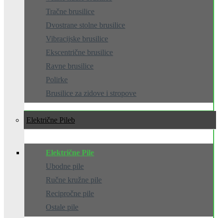
Tračne brusilice
Dvostrane stolne brusilice
Vibracijske brusilice
Ekscentrične brusilice
Ravne brusilice
Polirke
Brusilice za zidove i stropove
Električne Pile
Električne Pile
Ubodne pile
Ručne kružne pile
Recipročne pile
Ostale pile