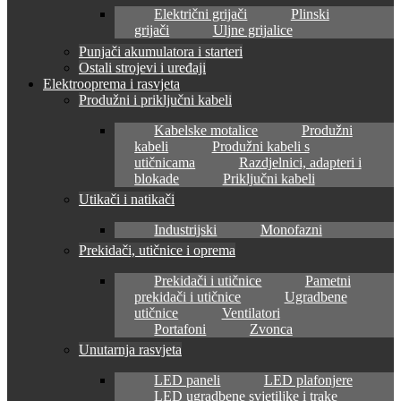
Električni grijači
Plinski
grijači
Uljne grijalice
Punjači akumulatora i starteri
Ostali strojevi i uređaji
Elektrooprema i rasvjeta
Produžni i priključni kabeli
Kabelske motalice
Produžni
kabeli
Produžni kabeli s
utičnicama
Razdjelnici, adapteri i
blokade
Priključni kabeli
Utikači i natikači
Industrijski
Monofazni
Prekidači, utičnice i oprema
Prekidači i utičnice
Pametni
prekidači i utičnice
Ugradbene
utičnice
Ventilatori
Portafoni
Zvonca
Unutarnja rasvjeta
LED paneli
LED plafonjere
LED ugradbene svjetiljke i trake