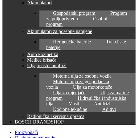
Akumulatori
Gospodarski program
Program
za poljoprivredu
Osobni
program
Akumulatori za posebne namjene
Hermetičke baterije
Trakcijske
baterije
Auto kozmetika
Metlice brisača
Ulja, masti i antifrizi
Motorna ulja za osobna vozila
Motorna ulja za gospodarska
vozila
Ulja za motorkotače
Ulja za mjenjače
Ulja za marine
program
Hidraulička i industrijska
ulja
Masti
Antifrizi
Kočione tekućine
Aditivi
Radionička i servisna oprema
BOSCH BRANDSHOP
Proizvođači
Osobno preuzimanje