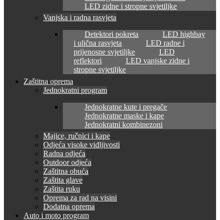
LED zidne i stropne svjetiljke
Vanjska i radna rasvjeta
Detektori pokreta
LED highbay
i ulična rasvjeta
LED radne i
prijenosne svjetiljke
LED
reflektori
LED vanjske zidne i
stropne svjetiljke
Zaštitna oprema
Jednokratni program
Jednokratne kute i pregače
Jednokratne maske i kape
Jednokratni kombinezoni
Majice, ručnici i kape
Odjeća visoke vidljivosti
Radna odjeća
Outdoor odjeća
Zaštitna obuća
Zaštita glave
Zaštita ruku
Oprema za rad na visini
Dodatna oprema
Auto i moto program