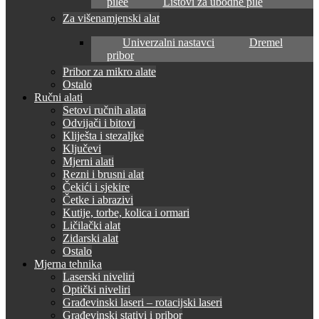
pilee
Listovi za ubodne pile
Za višenamjenski alat
Univerzalni nastavci
Dremel
pribor
Pribor za mikro alate
Ostalo
Ručni alati
Setovi ručnih alata
Odvijači i bitovi
Kliješta i stezaljke
Ključevi
Mjerni alati
Rezni i brusni alat
Čekići i sjekire
Četke i abrazivi
Kutije, torbe, kolica i ormari
Ličilački alat
Zidarski alat
Ostalo
Mjerna tehnika
Laserski niveliri
Optički niveliri
Građevinski laseri – rotacijski laseri
Građevinski stativi i pribor