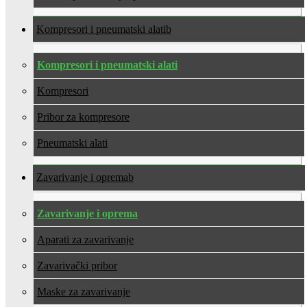
Kompresori i pneumatski alati
Kompresori i pneumatski alati
Kompresori
Pribor za kompresore
Pneumatski alati
Zavarivanje i oprema
Zavarivanje i oprema
Aparati za zavarivanje
Zavarivački pribor
Maske za zavarivanje