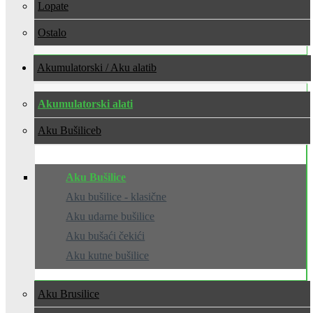
Lopate
Ostalo
Akumulatorski / Aku alati
Akumulatorski alati
Aku Bušilice
Aku Bušilice
Aku bušilice - klasične
Aku udarne bušilice
Aku bušaći čekići
Aku kutne bušilice
Aku Brusilice