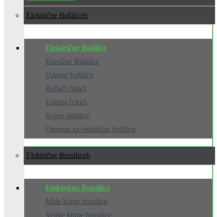
Električne Bušilice
Električne Bušilice
Klasične Bušilice
Udarne bušilice
Bušaći čekići
Udarni čekići
Kutne bušilice
Oprema za električne bušilice
Električne Brusilice
Električne Brusilice
Male kutne brusilice
Velike kutne brusilice