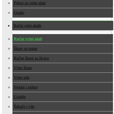
Pribor za vrtne alate
Ostalo
Ručni vrtni alati
Ručni vrtni alati
Škare za grane
Ručne škare za živicu
Vrtne škare
Vrtne pile
Sjekire i pribor
Grablje
Štihače i vile