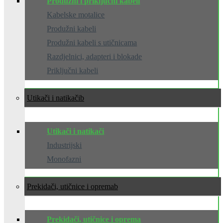
Produžni i priključni kabeli
Kabelske motalice
Produžni kabeli
Produžni kabeli s utičnicama
Razdjelnici, adapteri i blokade
Priključni kabeli
Utikači i natikači
Utikači i natikači
Industrijski
Monofazni
Prekidači, utičnice i oprema
Prekidači, utičnice i oprema