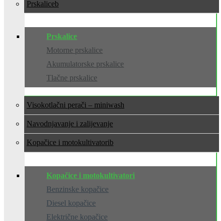
Prskalice
Prskalice
Motorne prskalice
Akumulatorske prskalice
Tlačne prskalice
Visokotlačni perači – miniwash
Navodnjavanje i zalijevanje
Kopačice i motokultivatori
Kopačice i motokultivatori
Benzinske kopačice
Diesel kopačice
Električne kopačice