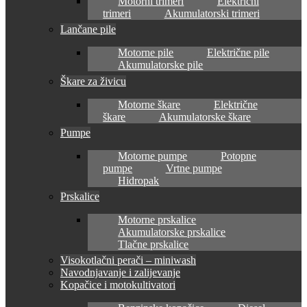
Motorni trimeri
Električni
trimeri
Akumulatorski trimeri
Lančane pile
Motorne pile
Električne pile
Akumulatorske pile
Škare za živicu
Motorne škare
Električne
škare
Akumulatorske škare
Pumpe
Motorne pumpe
Potopne
pumpe
Vrtne pumpe
Hidropak
Prskalice
Motorne prskalice
Akumulatorske prskalice
Tlačne prskalice
Visokotlačni perači – miniwash
Navodnjavanje i zalijevanje
Kopačice i motokultivatori