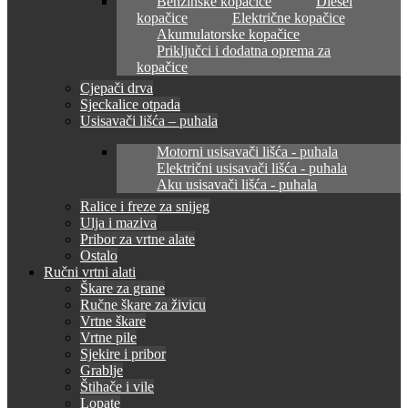
Benzinske kopačice
Diesel
kopačice
Električne kopačice
Akumulatorske kopačice
Priključci i dodatna oprema za
kopačice
Cjepači drva
Sjeckalice otpada
Usisavači lišća – puhala
Motorni usisavači lišća - puhala
Električni usisavači lišća - puhala
Aku usisavači lišća - puhala
Ralice i freze za snijeg
Ulja i maziva
Pribor za vrtne alate
Ostalo
Ručni vrtni alati
Škare za grane
Ručne škare za živicu
Vrtne škare
Vrtne pile
Sjekire i pribor
Grablje
Štihače i vile
Lopate