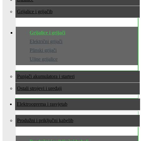
Grijalice i grijači
Grijalice i grijači
Električni grijači
Plinski grijači
Uljne grijalice
Punjači akumulatora i starteri
Ostali strojevi i uređaji
Elektrooprema i rasvjeta
Produžni i priključni kabeli