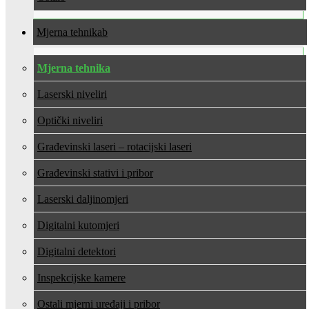
Mjerna tehnika
Mjerna tehnika
Laserski niveliri
Optički niveliri
Građevinski laseri – rotacijski laseri
Građevinski stativi i pribor
Laserski daljinomjeri
Digitalni kutomjeri
Digitalni detektori
Inspekcijske kamere
Ostali mjerni uređaji i pribor