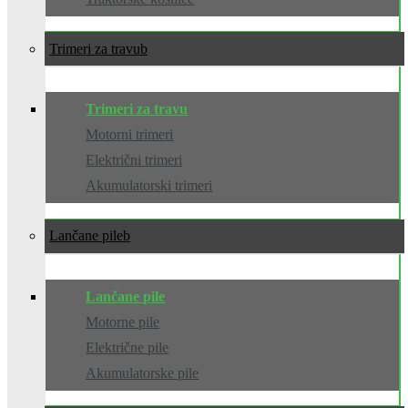
Trimeri za travu
Trimeri za travu
Motorni trimeri
Električni trimeri
Akumulatorski trimeri
Lančane pile
Lančane pile
Motorne pile
Električne pile
Akumulatorske pile