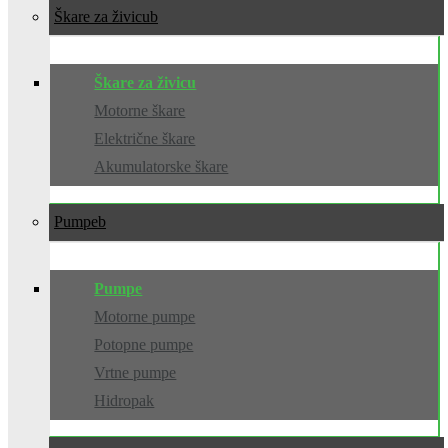
Škare za živicu
Škare za živicu
Motorne škare
Električne škare
Akumulatorske škare
Pumpe
Pumpe
Motorne pumpe
Potopne pumpe
Vrtne pumpe
Hidropak