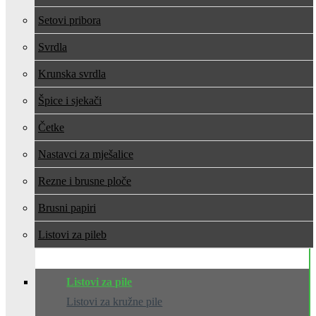
Setovi pribora
Svrdla
Krunska svrdla
Špice i sjekači
Četke
Nastavci za mješalice
Rezne i brusne ploče
Brusni papiri
Listovi za pile
Listovi za pile
Listovi za kružne pile