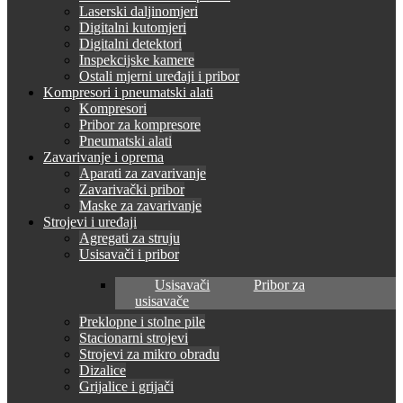
Laserski daljinomjeri
Digitalni kutomjeri
Digitalni detektori
Inspekcijske kamere
Ostali mjerni uređaji i pribor
Kompresori i pneumatski alati
Kompresori
Pribor za kompresore
Pneumatski alati
Zavarivanje i oprema
Aparati za zavarivanje
Zavarivački pribor
Maske za zavarivanje
Strojevi i uređaji
Agregati za struju
Usisavači i pribor
Usisavači
Pribor za
usisavače
Preklopne i stolne pile
Stacionarni strojevi
Strojevi za mikro obradu
Dizalice
Grijalice i grijači