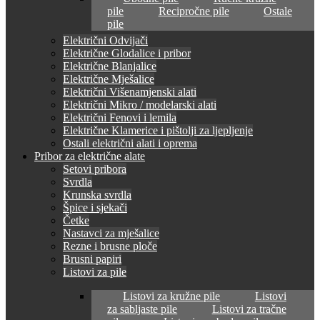
pile
Recipročne pile
Ostale
pile
Električni Odvijači
Električne Glodalice i pribor
Električne Blanjalice
Električne Mješalice
Električni Višenamjenski alati
Električni Mikro / modelarski alati
Električni Fenovi i lemila
Električne Klamerice i pištolji za ljepljenje
Ostali električni alati i oprema
Pribor za električne alate
Setovi pribora
Svrdla
Krunska svrdla
Špice i sjekači
Četke
Nastavci za mješalice
Rezne i brusne ploče
Brusni papiri
Listovi za pile
Listovi za kružne pile
Listovi
za sabljaste pile
Listovi za tračne