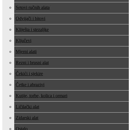
Setovi ručnih alata
Odvijači i bitovi
Kliješta i stezaljke
Ključevi
Mjerni alati
Rezni i brusni alat
Čekići i sjekire
Četke i abrazivi
Kutije, torbe, kolica i ormari
Ličilački alat
Zidarski alat
Ostalo