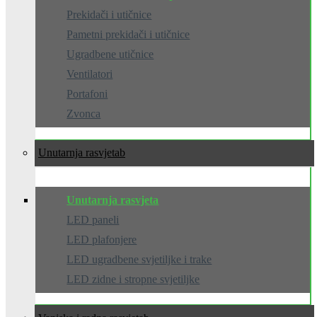
Prekidači i utičnice
Pametni prekidači i utičnice
Ugradbene utičnice
Ventilatori
Portafoni
Zvonca
Unutarnja rasvjeta
Unutarnja rasvjeta
LED paneli
LED plafonjere
LED ugradbene svjetiljke i trake
LED zidne i stropne svjetiljke