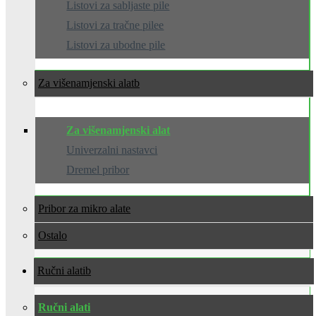
Listovi za sabljaste pile
Listovi za tračne pilee
Listovi za ubodne pile
Za višenamjenski alat
Za višenamjenski alat
Univerzalni nastavci
Dremel pribor
Pribor za mikro alate
Ostalo
Ručni alati
Ručni alati