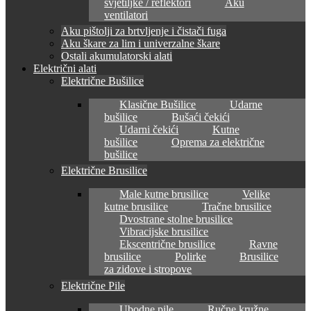
svjetiljke / reflektori
Aku
ventilatori
Aku pištolji za brtvljenje i čistači fuga
Aku škare za lim i univerzalne škare
Ostali akumulatorski alati
Električni alati
Električne Bušilice
Klasične Bušilice
Udarne
bušilice
Bušaći čekići
Udarni čekići
Kutne
bušilice
Oprema za električne
bušilice
Električne Brusilice
Male kutne brusilice
Velike
kutne brusilice
Tračne brusilice
Dvostrane stolne brusilice
Vibracijske brusilice
Ekscentrične brusilice
Ravne
brusilice
Polirke
Brusilice
za zidove i stropove
Električne Pile
Ubodne pile
Ručne kružne