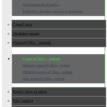
Akumulatorske kopačice
Priključci i dodatna oprema za kopačice
Cjepači drva
Sjeckalice otpada
Usisavači lišća – puhala
Usisavači lišća – puhala
Motorni usisavači lišća - puhala
Električni usisavači lišća - puhala
Aku usisavači lišća - puhala
Ralice i freze za snijeg
Ulja i maziva