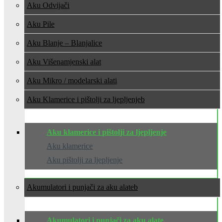
Aku Odvijači
Aku Pile
Aku Blanje – Blanjalice
Aku Višenamjenski alat
Aku Mikro / modelarski alati
Aku Klamerice i pištolji za ljepljenje
Aku klamerice i pištolji za ljepljenje
Aku klamerice
Aku pištolji za ljepljenje
Akumulatori i punjači za aku alate
Akumulatori i punjači za aku alate