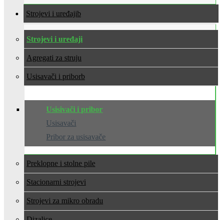
Strojevi i uređaji
Strojevi i uređaji
Agregati za struju
Usisavači i pribor
Usisivači i pribor
Usisavači
Pribor za usisavače
Preklopne i stolne pile
Stacionarni strojevi
Strojevi za mikro obradu
Dizalice