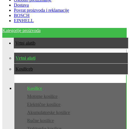
Dostava
Povrat proizvoda i reklamacije
BOSCH
EINHELL
Kategorije proizvoda
Vrtni alati
Vrtni alati
Kosilice
Kosilice
Motorne kosilice
Električne kosilice
Akumulatorske kosilice
Ručne kosilice
Traktorske kosilice