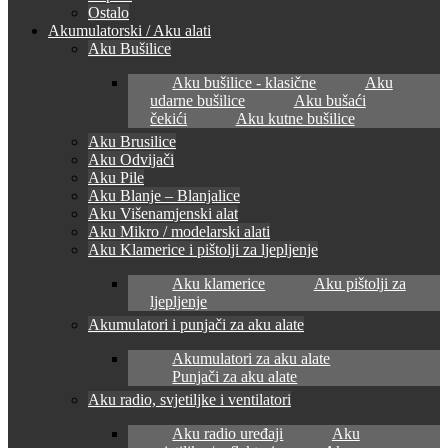
Ostalo
Akumulatorski / Aku alati
Aku Bušilice
Aku bušilice - klasične
Aku
udarne bušilice
Aku bušaći
čekići
Aku kutne bušilice
Aku Brusilice
Aku Odvijači
Aku Pile
Aku Blanje – Blanjalice
Aku Višenamjenski alat
Aku Mikro / modelarski alati
Aku Klamerice i pištolji za ljepljenje
Aku klamerice
Aku pištolji za
ljepljenje
Akumulatori i punjači za aku alate
Akumulatori za aku alate
Punjači za aku alate
Aku radio, svjetiljke i ventilatori
Aku radio uređaji
Aku