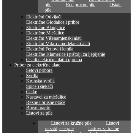
pile
Recipročne pile
Ostale
pile
Električni Odvijači
Električne Glodalice i pribor
Električne Blanjalice
Električne Mješalice
Električni Višenamjenski alati
Električni Mikro / modelarski alati
Električni Fenovi i lemila
Električne Klamerice i pištolji za ljepljenje
Ostali električni alati i oprema
Pribor za električne alate
Setovi pribora
Svrdla
Krunska svrdla
Špice i sjekači
Četke
Nastavci za mješalice
Rezne i brusne ploče
Brusni papiri
Listovi za pile
Listovi za kružne pile
Listovi
za sabljaste pile
Listovi za tračne