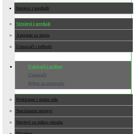
Strojevi i uređaji
Strojevi i uređaji
Agregati za struju
Usisavači i pribor
Usisivači i pribor
Usisavači
Pribor za usisavače
Preklopne i stolne pile
Stacionarni strojevi
Strojevi za mikro obradu
Dizalice