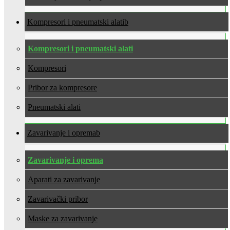
Kompresori i pneumatski alati
Kompresori i pneumatski alati
Kompresori
Pribor za kompresore
Pneumatski alati
Zavarivanje i oprema
Zavarivanje i oprema
Aparati za zavarivanje
Zavarivački pribor
Maske za zavarivanje