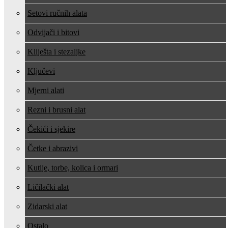
Setovi ručnih alata
Odvijači i bitovi
Kliješta i stezaljke
Ključevi
Mjerni alati
Rezni i brusni alat
Čekići i sjekire
Četke i abrazivi
Kutije, torbe, kolica i ormari
Ličilački alat
Zidarski alat
Ostalo