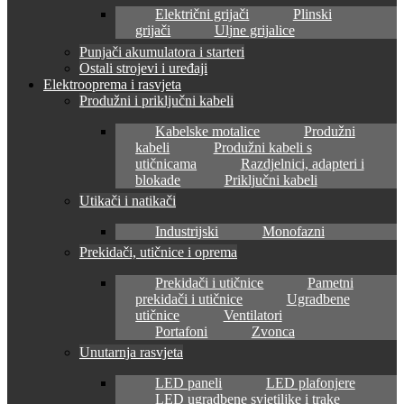
Električni grijači
Plinski
grijači
Uljne grijalice
Punjači akumulatora i starteri
Ostali strojevi i uređaji
Elektrooprema i rasvjeta
Produžni i priključni kabeli
Kabelske motalice
Produžni
kabeli
Produžni kabeli s
utičnicama
Razdjelnici, adapteri i
blokade
Priključni kabeli
Utikači i natikači
Industrijski
Monofazni
Prekidači, utičnice i oprema
Prekidači i utičnice
Pametni
prekidači i utičnice
Ugradbene
utičnice
Ventilatori
Portafoni
Zvonca
Unutarnja rasvjeta
LED paneli
LED plafonjere
LED ugradbene svjetiljke i trake