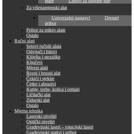
pilee
Listovi za ubodne pile
Za višenamjenski alat
Univerzalni nastavci
Dremel
pribor
Pribor za mikro alate
Ostalo
Ručni alati
Setovi ručnih alata
Odvijači i bitovi
Kliješta i stezaljke
Ključevi
Mjerni alati
Rezni i brusni alat
Čekići i sjekire
Četke i abrazivi
Kutije, torbe, kolica i ormari
Ličilački alat
Zidarski alat
Ostalo
Mjerna tehnika
Laserski niveliri
Optički niveliri
Građevinski laseri – rotacijski laseri
Građevinski stativi i pribor