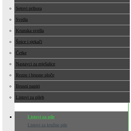
Setovi pribora
Svrdla
Krunska svrdla
Špice i sjekači
Četke
Nastavci za mješalice
Rezne i brusne ploče
Brusni papiri
Listovi za pile
Listovi za pile
Listovi za kružne pile