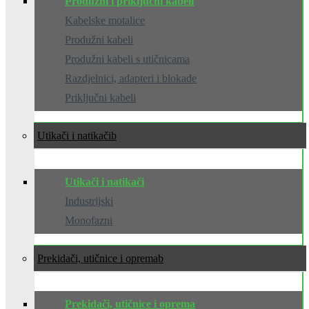
Produžni i priključni kabeli
Kabelske motalice
Produžni kabeli
Produžni kabeli s utičnicama
Razdjelnici, adapteri i blokade
Priključni kabeli
Utikači i natikači
Utikači i natikači
Industrijski
Monofazni
Prekidači, utičnice i oprema
Prekidači, utičnice i oprema