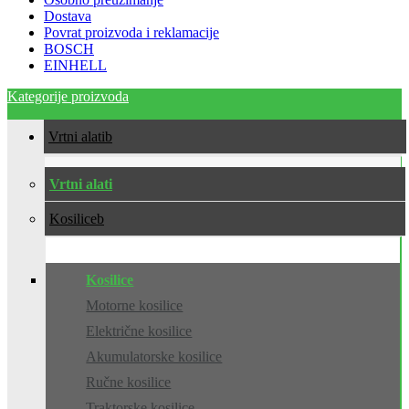
Dostava
Povrat proizvoda i reklamacije
BOSCH
EINHELL
Kategorije proizvoda
Vrtni alati
Vrtni alati
Kosilice
Kosilice
Motorne kosilice
Električne kosilice
Akumulatorske kosilice
Ručne kosilice
Traktorske kosilice