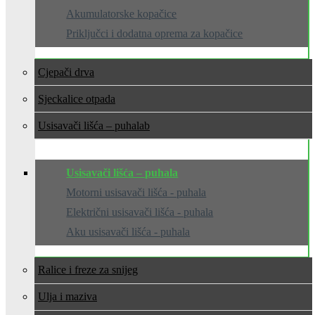
Akumulatorske kopačice
Priključci i dodatna oprema za kopačice
Cjepači drva
Sjeckalice otpada
Usisavači lišća – puhala
Usisavači lišća – puhala
Motorni usisavači lišća - puhala
Električni usisavači lišća - puhala
Aku usisavači lišća - puhala
Ralice i freze za snijeg
Ulja i maziva