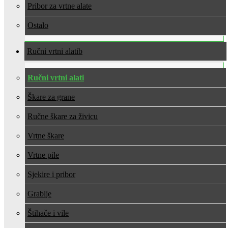
Pribor za vrtne alate
Ostalo
Ručni vrtni alati
Ručni vrtni alati
Škare za grane
Ručne škare za živicu
Vrtne škare
Vrtne pile
Sjekire i pribor
Grablje
Štihače i vile