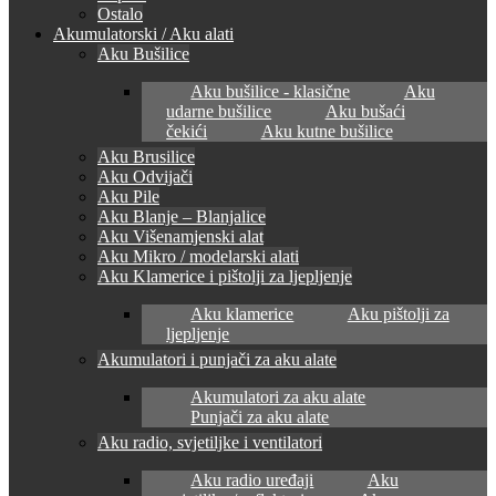
Ostalo
Akumulatorski / Aku alati
Aku Bušilice
Aku bušilice - klasične
Aku
udarne bušilice
Aku bušaći
čekići
Aku kutne bušilice
Aku Brusilice
Aku Odvijači
Aku Pile
Aku Blanje – Blanjalice
Aku Višenamjenski alat
Aku Mikro / modelarski alati
Aku Klamerice i pištolji za ljepljenje
Aku klamerice
Aku pištolji za
ljepljenje
Akumulatori i punjači za aku alate
Akumulatori za aku alate
Punjači za aku alate
Aku radio, svjetiljke i ventilatori
Aku radio uređaji
Aku