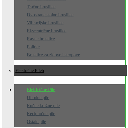
Tračne brusilice
Dvostrane stolne brusilice
Vibracijske brusilice
Ekscentrične brusilice
Ravne brusilice
Polirke
Brusilice za zidove i stropove
Električne Pile
Električne Pile
Ubodne pile
Ručne kružne pile
Recipročne pile
Ostale pile