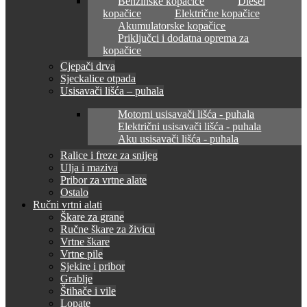
Benzinske kopačice
Diesel
kopačice
Električne kopačice
Akumulatorske kopačice
Priključci i dodatna oprema za
kopačice
Cjepači drva
Sjeckalice otpada
Usisavači lišća – puhala
Motorni usisavači lišća - puhala
Električni usisavači lišća - puhala
Aku usisavači lišća - puhala
Ralice i freze za snijeg
Ulja i maziva
Pribor za vrtne alate
Ostalo
Ručni vrtni alati
Škare za grane
Ručne škare za živicu
Vrtne škare
Vrtne pile
Sjekire i pribor
Grablje
Štihače i vile
Lopate