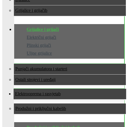
Grijalice i grijači
Grijalice i grijači
Električni grijači
Plinski grijači
Uljne grijalice
Punjači akumulatora i starteri
Ostali strojevi i uređaji
Elektrooprema i rasvjeta
Produžni i priključni kabeli