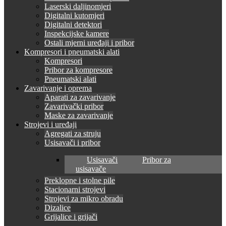
Laserski daljinomjeri
Digitalni kutomjeri
Digitalni detektori
Inspekcijske kamere
Ostali mjerni uređaji i pribor
Kompresori i pneumatski alati
Kompresori
Pribor za kompresore
Pneumatski alati
Zavarivanje i oprema
Aparati za zavarivanje
Zavarivački pribor
Maske za zavarivanje
Strojevi i uređaji
Agregati za struju
Usisavači i pribor
Usisavači
Pribor za
usisavače
Preklopne i stolne pile
Stacionarni strojevi
Strojevi za mikro obradu
Dizalice
Grijalice i grijači