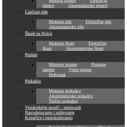
Motorni trimeri
Električni
trimeri
Akumulatorski trimeri
Lančane pile
Motorne pile
Električne pile
Akumulatorske pile
Škare za živicu
Motorne škare
Električne
škare
Akumulatorske škare
Pumpe
Motorne pumpe
Potopne
pumpe
Vrtne pumpe
Hidropak
Prskalice
Motorne prskalice
Akumulatorske prskalice
Tlačne prskalice
Visokotlačni perači – miniwash
Navodnjavanje i zalijevanje
Kopačice i motokultivatori