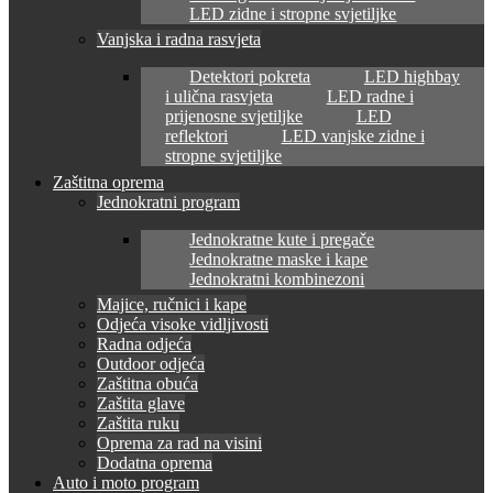
LED zidne i stropne svjetiljke
Vanjska i radna rasvjeta
Detektori pokreta
LED highbay
i ulična rasvjeta
LED radne i
prijenosne svjetiljke
LED
reflektori
LED vanjske zidne i
stropne svjetiljke
Zaštitna oprema
Jednokratni program
Jednokratne kute i pregače
Jednokratne maske i kape
Jednokratni kombinezoni
Majice, ručnici i kape
Odjeća visoke vidljivosti
Radna odjeća
Outdoor odjeća
Zaštitna obuća
Zaštita glave
Zaštita ruku
Oprema za rad na visini
Dodatna oprema
Auto i moto program