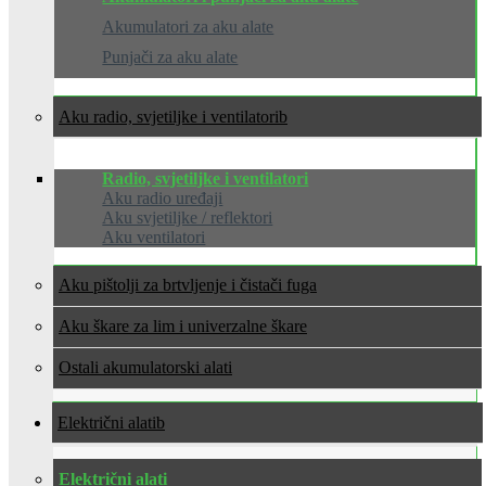
Akumulatori za aku alate
Punjači za aku alate
Aku radio, svjetiljke i ventilatori
Radio, svjetiljke i ventilatori
Aku radio uređaji
Aku svjetiljke / reflektori
Aku ventilatori
Aku pištolji za brtvljenje i čistači fuga
Aku škare za lim i univerzalne škare
Ostali akumulatorski alati
Električni alati
Električni alati