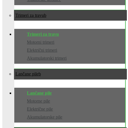
Trimeri za travu
Trimeri za travu
Motorni trimeri
Električni trimeri
Akumulatorski trimeri
Lančane pile
Lančane pile
Motorne pile
Električne pile
Akumulatorske pile