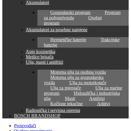
Akumulatori
Gospodarski program
Program
za poljoprivredu
Osobni
program
Akumulatori za posebne namjene
Hermetičke baterije
Trakcijske
baterije
Auto kozmetika
Metlice brisača
Ulja, masti i antifrizi
Motorna ulja za osobna vozila
Motorna ulja za gospodarska
vozila
Ulja za motorkotače
Ulja za mjenjače
Ulja za marine
program
Hidraulička i industrijska
ulja
Masti
Antifrizi
Kočione tekućine
Aditivi
Radionička i servisna oprema
BOSCH BRANDSHOP
Proizvođači
Osobno preuzimanje