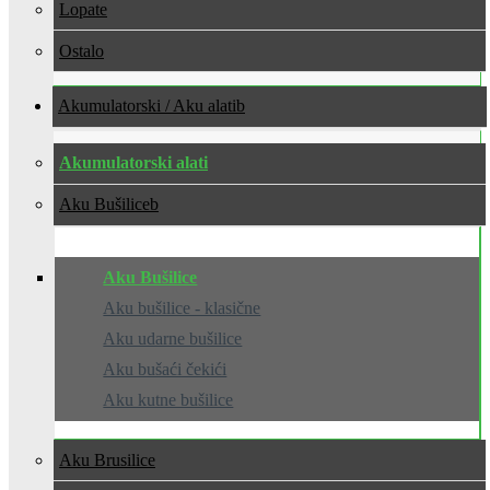
Lopate
Ostalo
Akumulatorski / Aku alati
Akumulatorski alati
Aku Bušilice
Aku Bušilice
Aku bušilice - klasične
Aku udarne bušilice
Aku bušaći čekići
Aku kutne bušilice
Aku Brusilice