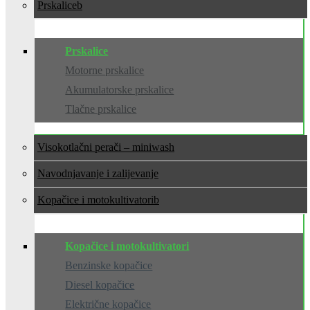
Prskalice
Prskalice
Motorne prskalice
Akumulatorske prskalice
Tlačne prskalice
Visokotlačni perači – miniwash
Navodnjavanje i zalijevanje
Kopačice i motokultivatori
Kopačice i motokultivatori
Benzinske kopačice
Diesel kopačice
Električne kopačice