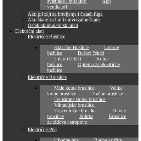
svjetiljke / reflektori
Aku
ventilatori
Aku pištolji za brtvljenje i čistači fuga
Aku škare za lim i univerzalne škare
Ostali akumulatorski alati
Električni alati
Električne Bušilice
Klasične Bušilice
Udarne
bušilice
Bušaći čekići
Udarni čekići
Kutne
bušilice
Oprema za električne
bušilice
Električne Brusilice
Male kutne brusilice
Velike
kutne brusilice
Tračne brusilice
Dvostrane stolne brusilice
Vibracijske brusilice
Ekscentrične brusilice
Ravne
brusilice
Polirke
Brusilice
za zidove i stropove
Električne Pile
Ubodne pile
Ručne kružne