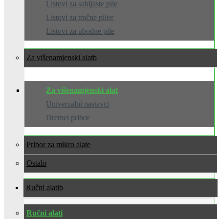
Listovi za sabljaste pile
Listovi za tračne pilee
Listovi za ubodne pile
Za višenamjenski alat
Za višenamjenski alat
Univerzalni nastavci
Dremel pribor
Pribor za mikro alate
Ostalo
Ručni alati
Ručni alati