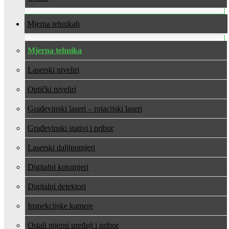
Mjerna tehnika
Mjerna tehnika
Laserski niveliri
Optički niveliri
Građevinski laseri – rotacijski laseri
Građevinski stativi i pribor
Laserski daljinomjeri
Digitalni kutomjeri
Digitalni detektori
Inspekcijske kamere
Ostali mjerni uređaji i pribor