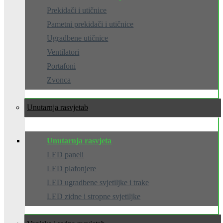
Prekidači i utičnice
Pametni prekidači i utičnice
Ugradbene utičnice
Ventilatori
Portafoni
Zvonca
Unutarnja rasvjeta
Unutarnja rasvjeta
LED paneli
LED plafonjere
LED ugradbene svjetiljke i trake
LED zidne i stropne svjetiljke