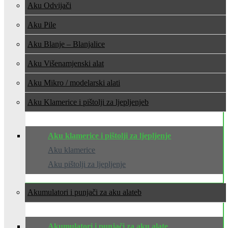
Aku Odvijači
Aku Pile
Aku Blanje – Blanjalice
Aku Višenamjenski alat
Aku Mikro / modelarski alati
Aku Klamerice i pištolji za ljepljenje
Aku klamerice i pištolji za ljepljenje
Aku klamerice
Aku pištolji za ljepljenje
Akumulatori i punjači za aku alate
Akumulatori i punjači za aku alate