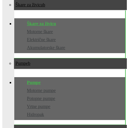
Škare za živicu
Škare za živicu
Motorne škare
Električne škare
Akumulatorske škare
Pumpe
Pumpe
Motorne pumpe
Potopne pumpe
Vrtne pumpe
Hidropak