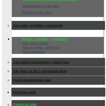
Akumulatori za aku alate
Punjači za aku alate
Aku radio, svjetiljke i ventilatori
Radio, svjetiljke i ventilatori
Aku radio uređaji
Aku svjetiljke / reflektori
Aku ventilatori
Aku pištolji za brtvljenje i čistači fuga
Aku škare za lim i univerzalne škare
Ostali akumulatorski alati
Električni alati
Električni alati