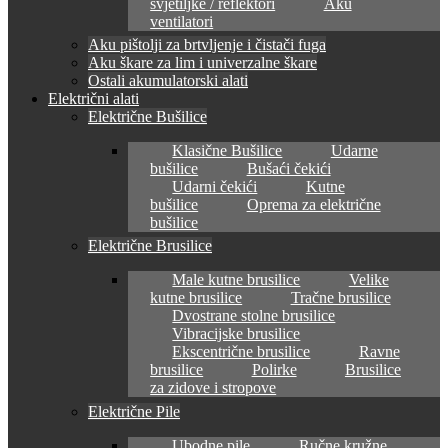
svjetiljke / reflektori
Aku
ventilatori
Aku pištolji za brtvljenje i čistači fuga
Aku škare za lim i univerzalne škare
Ostali akumulatorski alati
Električni alati
Električne Bušilice
Klasične Bušilice
Udarne
bušilice
Bušaći čekići
Udarni čekići
Kutne
bušilice
Oprema za električne
bušilice
Električne Brusilice
Male kutne brusilice
Velike
kutne brusilice
Tračne brusilice
Dvostrane stolne brusilice
Vibracijske brusilice
Ekscentrične brusilice
Ravne
brusilice
Polirke
Brusilice
za zidove i stropove
Električne Pile
Ubodne pile
Ručne kružne