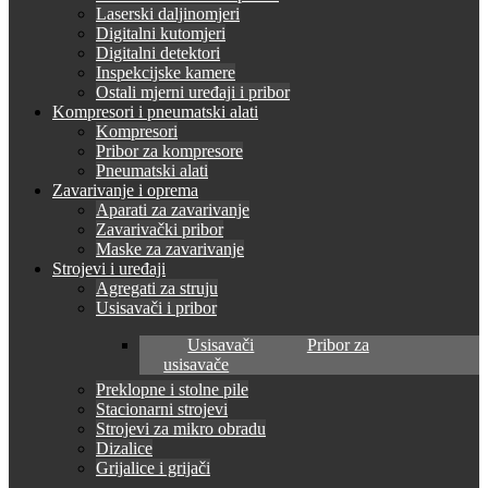
Laserski daljinomjeri
Digitalni kutomjeri
Digitalni detektori
Inspekcijske kamere
Ostali mjerni uređaji i pribor
Kompresori i pneumatski alati
Kompresori
Pribor za kompresore
Pneumatski alati
Zavarivanje i oprema
Aparati za zavarivanje
Zavarivački pribor
Maske za zavarivanje
Strojevi i uređaji
Agregati za struju
Usisavači i pribor
Usisavači
Pribor za
usisavače
Preklopne i stolne pile
Stacionarni strojevi
Strojevi za mikro obradu
Dizalice
Grijalice i grijači