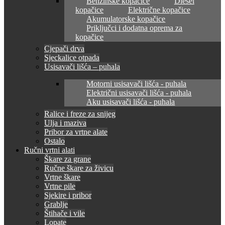
Benzinske kopačice
Diesel
kopačice
Električne kopačice
Akumulatorske kopačice
Priključci i dodatna oprema za
kopačice
Cjepači drva
Sjeckalice otpada
Usisavači lišća – puhala
Motorni usisavači lišća - puhala
Električni usisavači lišća - puhala
Aku usisavači lišća - puhala
Ralice i freze za snijeg
Ulja i maziva
Pribor za vrtne alate
Ostalo
Ručni vrtni alati
Škare za grane
Ručne škare za živicu
Vrtne škare
Vrtne pile
Sjekire i pribor
Grablje
Štihače i vile
Lopate