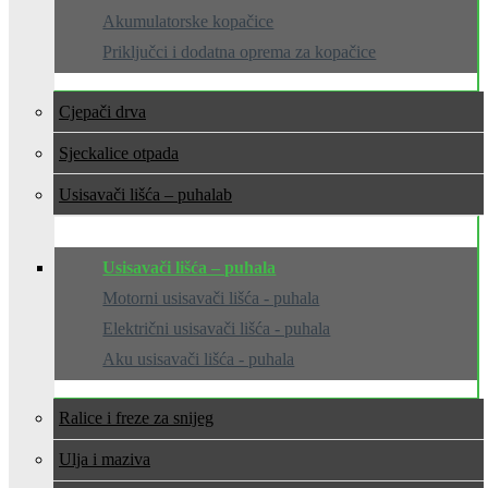
Akumulatorske kopačice
Priključci i dodatna oprema za kopačice
Cjepači drva
Sjeckalice otpada
Usisavači lišća – puhala
Usisavači lišća – puhala
Motorni usisavači lišća - puhala
Električni usisavači lišća - puhala
Aku usisavači lišća - puhala
Ralice i freze za snijeg
Ulja i maziva