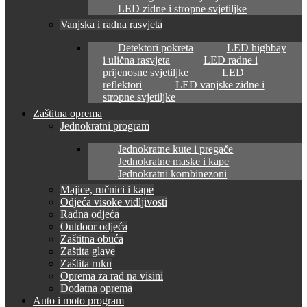
LED zidne i stropne svjetiljke
Vanjska i radna rasvjeta
Detektori pokreta
LED highbay
i ulična rasvjeta
LED radne i
prijenosne svjetiljke
LED
reflektori
LED vanjske zidne i
stropne svjetiljke
Zaštitna oprema
Jednokratni program
Jednokratne kute i pregače
Jednokratne maske i kape
Jednokratni kombinezoni
Majice, ručnici i kape
Odjeća visoke vidljivosti
Radna odjeća
Outdoor odjeća
Zaštitna obuća
Zaštita glave
Zaštita ruku
Oprema za rad na visini
Dodatna oprema
Auto i moto program