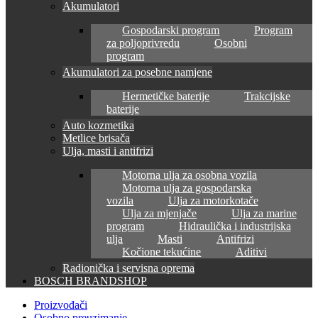
Akumulatori
Gospodarski program
Program
za poljoprivredu
Osobni
program
Akumulatori za posebne namjene
Hermetičke baterije
Trakcijske
baterije
Auto kozmetika
Metlice brisača
Ulja, masti i antifrizi
Motorna ulja za osobna vozila
Motorna ulja za gospodarska
vozila
Ulja za motorkotače
Ulja za mjenjače
Ulja za marine
program
Hidraulička i industrijska
ulja
Masti
Antifrizi
Kočione tekućine
Aditivi
Radionička i servisna oprema
BOSCH BRANDSHOP
Proizvođači
Osobno preuzimanje