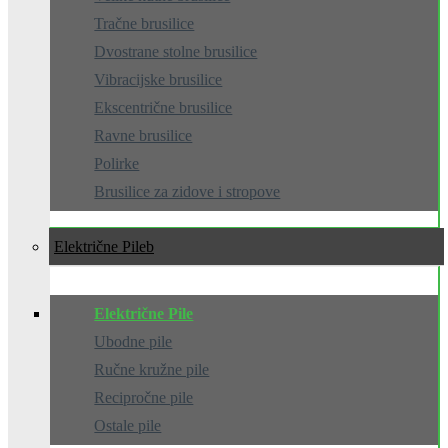
Tračne brusilice
Dvostrane stolne brusilice
Vibracijske brusilice
Ekscentrične brusilice
Ravne brusilice
Polirke
Brusilice za zidove i stropove
Električne Pile
Električne Pile
Ubodne pile
Ručne kružne pile
Recipročne pile
Ostale pile