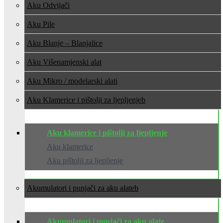
Aku Odvijači
Aku Pile
Aku Blanje – Blanjalice
Aku Višenamjenski alat
Aku Mikro / modelarski alati
Aku Klamerice i pištolji za ljepljenje
Aku klamerice i pištolji za ljepljenje
Aku klamerice
Aku pištolji za ljepljenje
Akumulatori i punjači za aku alate
Akumulatori i punjači za aku alate