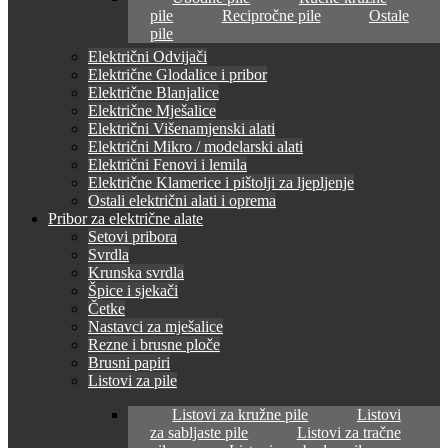
pile
Recipročne pile
Ostale
pile
Električni Odvijači
Električne Glodalice i pribor
Električne Blanjalice
Električne Mješalice
Električni Višenamjenski alati
Električni Mikro / modelarski alati
Električni Fenovi i lemila
Električne Klamerice i pištolji za ljepljenje
Ostali električni alati i oprema
Pribor za električne alate
Setovi pribora
Svrdla
Krunska svrdla
Špice i sjekači
Četke
Nastavci za mješalice
Rezne i brusne ploče
Brusni papiri
Listovi za pile
Listovi za kružne pile
Listovi
za sabljaste pile
Listovi za tračne