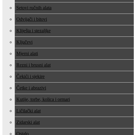
Setovi ručnih alata
Odvijači i bitovi
Kliješta i stezaljke
Ključevi
Mjerni alati
Rezni i brusni alat
Čekići i sjekire
Četke i abrazivi
Kutije, torbe, kolica i ormari
Ličilački alat
Zidarski alat
Ostalo