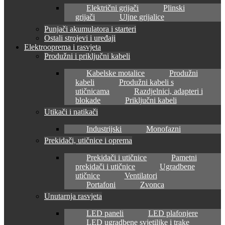
Električni grijači
Plinski
grijači
Uljne grijalice
Punjači akumulatora i starteri
Ostali strojevi i uređaji
Elektrooprema i rasvjeta
Produžni i priključni kabeli
Kabelske motalice
Produžni
kabeli
Produžni kabeli s
utičnicama
Razdjelnici, adapteri i
blokade
Priključni kabeli
Utikači i natikači
Industrijski
Monofazni
Prekidači, utičnice i oprema
Prekidači i utičnice
Pametni
prekidači i utičnice
Ugradbene
utičnice
Ventilatori
Portafoni
Zvonca
Unutarnja rasvjeta
LED paneli
LED plafonjere
LED ugradbene svjetiljke i trake