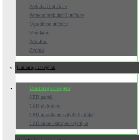
Prekidači i utičnice
Pametni prekidači i utičnice
Ugradbene utičnice
Ventilatori
Portafoni
Zvonca
Unutarnja rasvjeta
Unutarnja rasvjeta
LED paneli
LED plafonjere
LED ugradbene svjetiljke i trake
LED zidne i stropne svjetiljke