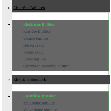
Električne Bušilice
Električne Bušilice
Klasične Bušilice
Udarne bušilice
Bušaći čekići
Udarni čekići
Kutne bušilice
Oprema za električne bušilice
Električne Brusilice
Električne Brusilice
Male kutne brusilice
Velike kutne brusilice