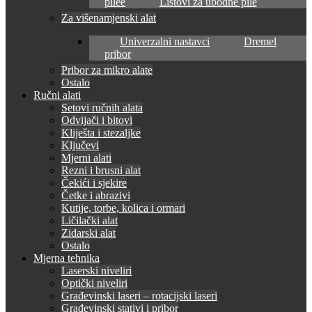
pilee
Listovi za ubodne pile
Za višenamjenski alat
Univerzalni nastavci
Dremel
pribor
Pribor za mikro alate
Ostalo
Ručni alati
Setovi ručnih alata
Odvijači i bitovi
Kliješta i stezaljke
Ključevi
Mjerni alati
Rezni i brusni alat
Čekići i sjekire
Četke i abrazivi
Kutije, torbe, kolica i ormari
Ličilački alat
Zidarski alat
Ostalo
Mjerna tehnika
Laserski niveliri
Optički niveliri
Građevinski laseri – rotacijski laseri
Građevinski stativi i pribor