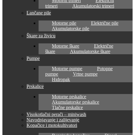
Motorni trimeri
Električni
trimeri
Akumulatorski trimeri
Lančane pile
Motorne pile
Električne pile
Akumulatorske pile
Škare za živicu
Motorne škare
Električne
škare
Akumulatorske škare
Pumpe
Motorne pumpe
Potopne
pumpe
Vrtne pumpe
Hidropak
Prskalice
Motorne prskalice
Akumulatorske prskalice
Tlačne prskalice
Visokotlačni perači – miniwash
Navodnjavanje i zalijevanje
Kopačice i motokultivatori