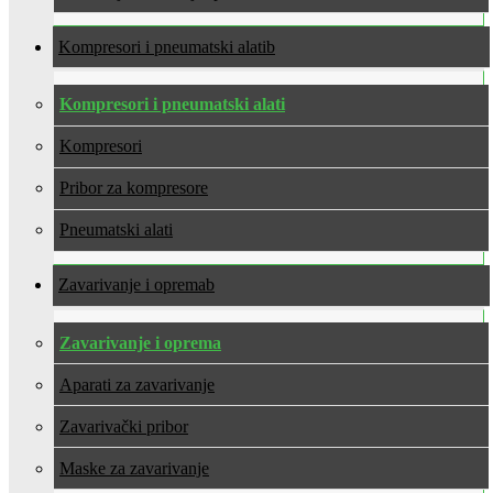
Kompresori i pneumatski alati
Kompresori i pneumatski alati
Kompresori
Pribor za kompresore
Pneumatski alati
Zavarivanje i oprema
Zavarivanje i oprema
Aparati za zavarivanje
Zavarivački pribor
Maske za zavarivanje