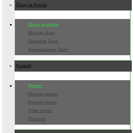
Škare za živicu
Škare za živicu
Motorne škare
Električne škare
Akumulatorske škare
Pumpe
Pumpe
Motorne pumpe
Potopne pumpe
Vrtne pumpe
Hidropak