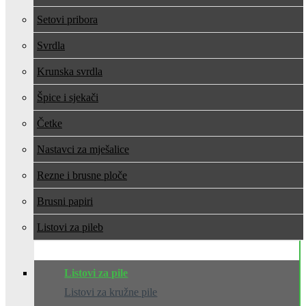
Setovi pribora
Svrdla
Krunska svrdla
Špice i sjekači
Četke
Nastavci za mješalice
Rezne i brusne ploče
Brusni papiri
Listovi za pile
Listovi za pile
Listovi za kružne pile