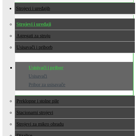
Strojevi i uređaji
Strojevi i uređaji
Agregati za struju
Usisavači i pribor
Usisivači i pribor
Usisavači
Pribor za usisavače
Preklopne i stolne pile
Stacionarni strojevi
Strojevi za mikro obradu
Dizalice