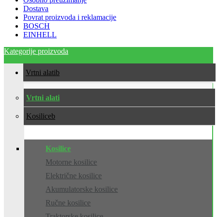
Dostava
Povrat proizvoda i reklamacije
BOSCH
EINHELL
Kategorije proizvoda
Vrtni alati
Vrtni alati
Kosilice
Kosilice
Motorne kosilice
Električne kosilice
Akumulatorske kosilice
Ručne kosilice
Traktorske kosilice