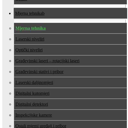
Mjerna tehnika
Mjerna tehnika
Laserski niveliri
Optički niveliri
Građevinski laseri – rotacijski laseri
Građevinski stativi i pribor
Laserski daljinomjeri
Digitalni kutomjeri
Digitalni detektori
Inspekcijske kamere
Ostali mjerni uređaji i pribor