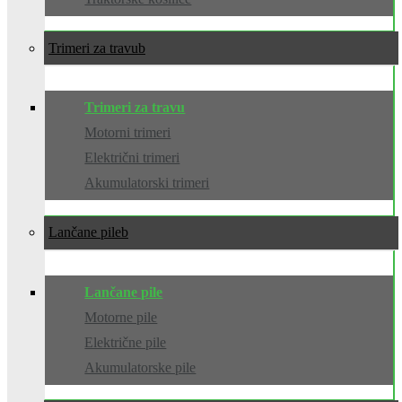
Trimeri za travu
Trimeri za travu
Motorni trimeri
Električni trimeri
Akumulatorski trimeri
Lančane pile
Lančane pile
Motorne pile
Električne pile
Akumulatorske pile