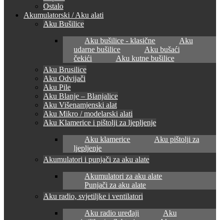
Ostalo
Akumulatorski / Aku alati
Aku Bušilice
Aku bušilice - klasične
Aku
udarne bušilice
Aku bušaći
čekići
Aku kutne bušilice
Aku Brusilice
Aku Odvijači
Aku Pile
Aku Blanje – Blanjalice
Aku Višenamjenski alat
Aku Mikro / modelarski alati
Aku Klamerice i pištolji za ljepljenje
Aku klamerice
Aku pištolji za
ljepljenje
Akumulatori i punjači za aku alate
Akumulatori za aku alate
Punjači za aku alate
Aku radio, svjetiljke i ventilatori
Aku radio uređaji
Aku