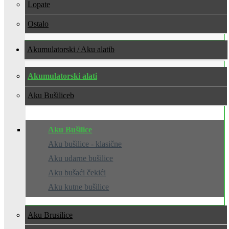
Lopate
Ostalo
Akumulatorski / Aku alati
Akumulatorski alati
Aku Bušilice
Aku Bušilice
Aku bušilice - klasične
Aku udarne bušilice
Aku bušaći čekići
Aku kutne bušilice
Aku Brusilice