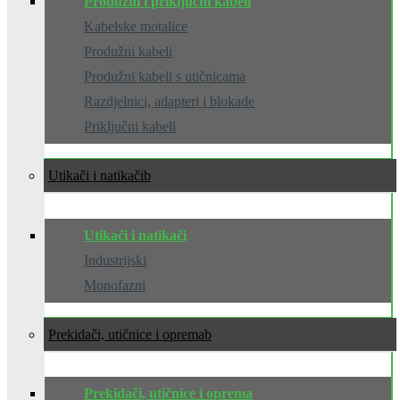
Produžni i priključni kabeli
Kabelske motalice
Produžni kabeli
Produžni kabeli s utičnicama
Razdjelnici, adapteri i blokade
Priključni kabeli
Utikači i natikači
Utikači i natikači
Industrijski
Monofazni
Prekidači, utičnice i oprema
Prekidači, utičnice i oprema