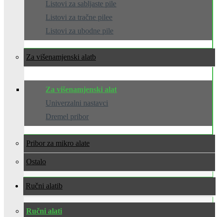
Listovi za sabljaste pile
Listovi za tračne pilee
Listovi za ubodne pile
Za višenamjenski alat
Za višenamjenski alat
Univerzalni nastavci
Dremel pribor
Pribor za mikro alate
Ostalo
Ručni alati
Ručni alati