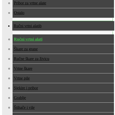
Pribor za vrtne alate
Ostalo
Ručni vrtni alati
Ručni vrtni alati
Škare za grane
Ručne škare za živicu
Vrtne škare
Vrtne pile
Sjekire i pribor
Grablje
Štihače i vile