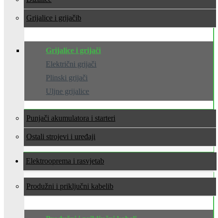
Grijalice i grijači
Grijalice i grijači
Električni grijači
Plinski grijači
Uljne grijalice
Punjači akumulatora i starteri
Ostali strojevi i uređaji
Elektrooprema i rasvjeta
Produžni i priključni kabeli