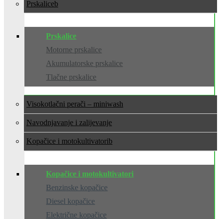
Prskalice
Prskalice
Motorne prskalice
Akumulatorske prskalice
Tlačne prskalice
Visokotlačni perači – miniwash
Navodnjavanje i zalijevanje
Kopačice i motokultivatori
Kopačice i motokultivatori
Benzinske kopačice
Diesel kopačice
Električne kopačice