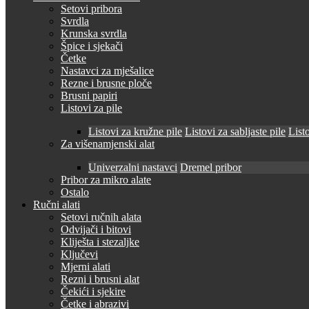
Setovi pribora
Svrdla
Krunska svrdla
Špice i sjekači
Četke
Nastavci za mješalice
Rezne i brusne ploče
Brusni papiri
Listovi za pile
Listovi za kružne pile
Listovi za sabljaste pile
Listo
Za višenamjenski alat
Univerzalni nastavci
Dremel pribor
Pribor za mikro alate
Ostalo
Ručni alati
Setovi ručnih alata
Odvijači i bitovi
Kliješta i stezaljke
Ključevi
Mjerni alati
Rezni i brusni alat
Čekići i sjekire
Četke i abrazivi