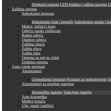
Detektori pokreta
LED highbay i ulična rasvjeta
LE
Zaštitna oprema
Jednokratni program
Jednokratne kute i pregače
Jednokratne maske i k
Majice, ručnici i kape
Odjeća visoke vidljivosti
Radna odjeća
Outdoor odjeća
Zaštitna obuća
Zaštita glave
Zaštita ruku
Oprema za rad na visini
Dodatna oprema
Auto i moto program
Akumulatori
Gospodarski program
Program za poljoprivredu
O
Akumulatori za posebne namjene
Hermetičke baterije
Trakcijske baterije
Auto kozmetika
Metlice brisača
Ulja, masti i antifrizi