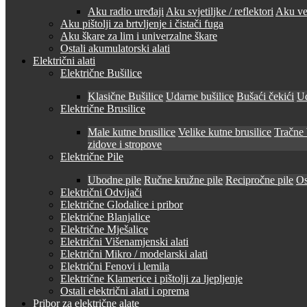
Aku radio uređaji
Aku svjetiljke / reflektori
Aku ven
Aku pištolji za brtvljenje i čistači fuga
Aku škare za lim i univerzalne škare
Ostali akumulatorski alati
Električni alati
Električne Bušilice
Klasične Bušilice
Udarne bušilice
Bušaći čekići
Ud
Električne Brusilice
Male kutne brusilice
Velike kutne brusilice
Tračne 
zidove i stropove
Električne Pile
Ubodne pile
Ručne kružne pile
Recipročne pile
Os
Električni Odvijači
Električne Glodalice i pribor
Električne Blanjalice
Električne Mješalice
Električni Višenamjenski alati
Električni Mikro / modelarski alati
Električni Fenovi i lemila
Električne Klamerice i pištolji za ljepljenje
Ostali električni alati i oprema
Pribor za električne alate