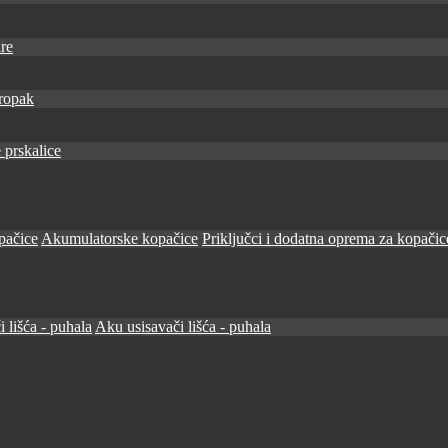
re
ropak
 prskalice
pačice
Akumulatorske kopačice
Priključci i dodatna oprema za kopačic
i lišća - puhala
Aku usisavači lišća - puhala