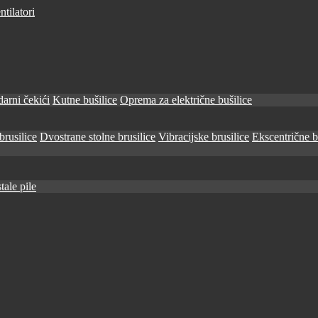
tilatori
arni čekići
Kutne bušilice
Oprema za električne bušilice
brusilice
Dvostrane stolne brusilice
Vibracijske brusilice
Ekscentrične b
tale pile