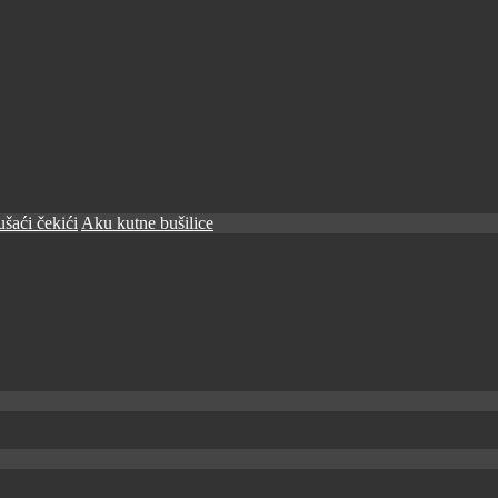
šaći čekići
Aku kutne bušilice