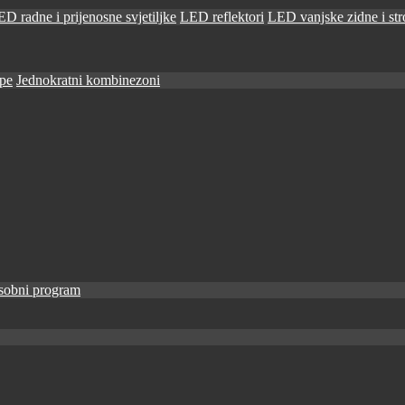
D radne i prijenosne svjetiljke
LED reflektori
LED vanjske zidne i stro
ape
Jednokratni kombinezoni
sobni program