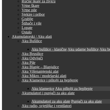
Ručne škare za živicu
Vrtne škare
Vrtne pile
Sjekire i pribor
Grablje
Štihače i vile
Lopate
Ostalo
Akumulatorski / Aku alati
Aku Bušilice
Aku bušilice - klasične
Aku udarne bušilice
Aku bu
Aku Brusilice
Aku Odvijači
Aku Pile
Aku Blanje – Blanjalice
Aku Višenamjenski alat
Aku Mikro / modelarski alati
Aku Klamerice i pištolji za ljepljenje
Aku klamerice
Aku pištolji za ljepljenje
Akumulatori i punjači za aku alate
Akumulatori za aku alate
Punjači za aku alate
Aku radio, svjetiljke i ventilatori