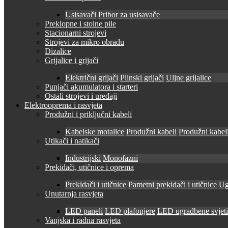
Usisavači
Pribor za usisavače
Preklopne i stolne pile
Stacionarni strojevi
Strojevi za mikro obradu
Dizalice
Grijalice i grijači
Električni grijači
Plinski grijači
Uljne grijalice
Punjači akumulatora i starteri
Ostali strojevi i uređaji
Elektrooprema i rasvjeta
Produžni i priključni kabeli
Kabelske motalice
Produžni kabeli
Produžni kabeli
Utikači i natikači
Industrijski
Monofazni
Prekidači, utičnice i oprema
Prekidači i utičnice
Pametni prekidači i utičnice
Ug
Unutarnja rasvjeta
LED paneli
LED plafonjere
LED ugradbene svjetil
Vanjska i radna rasvjeta