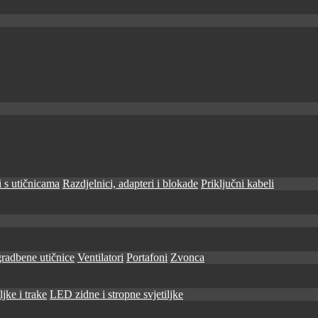
 s utičnicama
Razdjelnici, adapteri i blokade
Priključni kabeli
radbene utičnice
Ventilatori
Portafoni
Zvonca
jke i trake
LED zidne i stropne svjetiljke