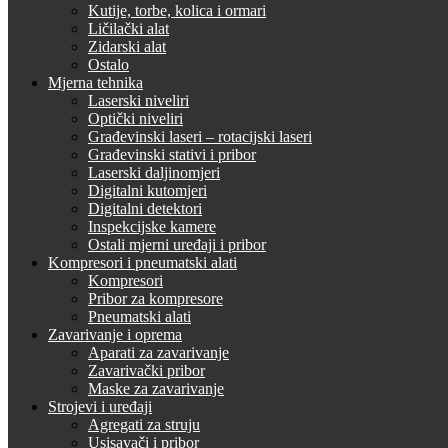
Kutije, torbe, kolica i ormari
Ličilački alat
Zidarski alat
Ostalo
Mjerna tehnika
Laserski niveliri
Optički niveliri
Građevinski laseri – rotacijski laseri
Građevinski stativi i pribor
Laserski daljinomjeri
Digitalni kutomjeri
Digitalni detektori
Inspekcijske kamere
Ostali mjerni uređaji i pribor
Kompresori i pneumatski alati
Kompresori
Pribor za kompresore
Pneumatski alati
Zavarivanje i oprema
Aparati za zavarivanje
Zavarivački pribor
Maske za zavarivanje
Strojevi i uređaji
Agregati za struju
Usisavači i pribor