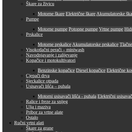
Škare za živicu
Motorne škare
Električne škare
Akumulatorske ška
Pumpe
Motorne pumpe
Potopne pumpe
Vrtne pumpe
Hid
Prskalice
Motorne prskalice
Akumulatorske prskalice
Tlačne
Visokotlačni perači – miniwash
Navodnjavanje i zalijevanje
Kopačice i motokultivatori
Benzinske kopačice
Diesel kopačice
Električne ko
Cjepači drva
Sjeckalice otpada
Usisavači lišća – puhala
Motorni usisavači lišća - puhala
Električni usisavač
Ralice i freze za snijeg
Ulja i maziva
Pribor za vrtne alate
Ostalo
Ručni vrtni alati
Škare za grane