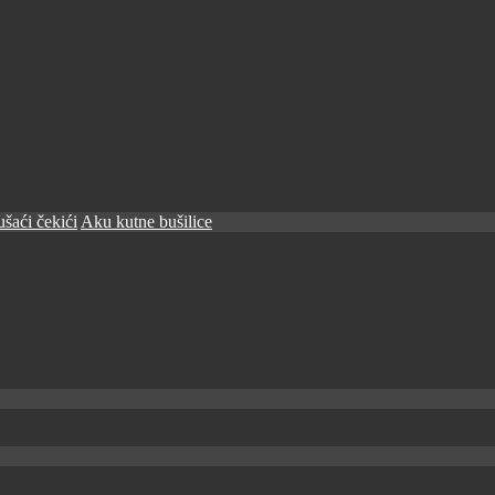
šaći čekići
Aku kutne bušilice