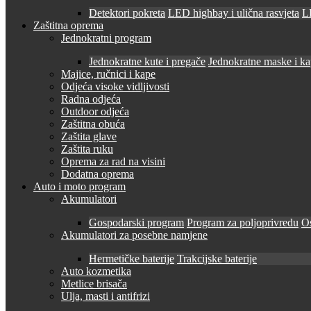
Detektori pokreta
LED highbay i ulična rasvjeta
LE
Zaštitna oprema
Jednokratni program
Jednokratne kute i pregače
Jednokratne maske i k
Majice, ručnici i kape
Odjeća visoke vidljivosti
Radna odjeća
Outdoor odjeća
Zaštitna obuća
Zaštita glave
Zaštita ruku
Oprema za rad na visini
Dodatna oprema
Auto i moto program
Akumulatori
Gospodarski program
Program za poljoprivredu
O
Akumulatori za posebne namjene
Hermetičke baterije
Trakcijske baterije
Auto kozmetika
Metlice brisača
Ulja, masti i antifrizi