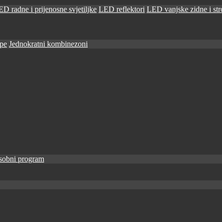
D radne i prijenosne svjetiljke
LED reflektori
LED vanjske zidne i stro
ape
Jednokratni kombinezoni
sobni program