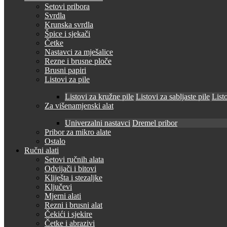
Setovi pribora
Svrdla
Krunska svrdla
Špice i sjekači
Četke
Nastavci za mješalice
Rezne i brusne ploče
Brusni papiri
Listovi za pile
Listovi za kružne pile
Listovi za sabljaste pile
Listo
Za višenamjenski alat
Univerzalni nastavci
Dremel pribor
Pribor za mikro alate
Ostalo
Ručni alati
Setovi ručnih alata
Odvijači i bitovi
Kliješta i stezaljke
Ključevi
Mjerni alati
Rezni i brusni alat
Čekići i sjekire
Četke i abrazivi