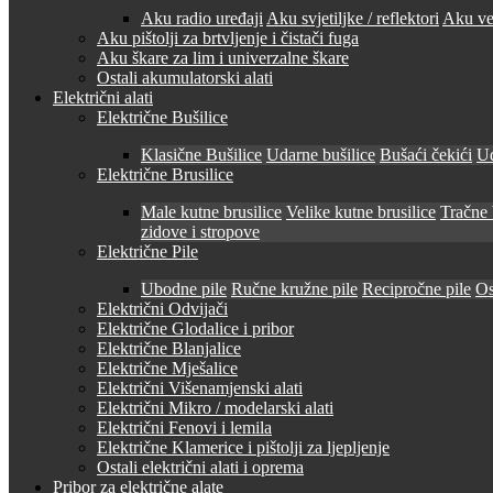
Aku radio uređaji
Aku svjetiljke / reflektori
Aku ven
Aku pištolji za brtvljenje i čistači fuga
Aku škare za lim i univerzalne škare
Ostali akumulatorski alati
Električni alati
Električne Bušilice
Klasične Bušilice
Udarne bušilice
Bušaći čekići
Ud
Električne Brusilice
Male kutne brusilice
Velike kutne brusilice
Tračne 
zidove i stropove
Električne Pile
Ubodne pile
Ručne kružne pile
Recipročne pile
Os
Električni Odvijači
Električne Glodalice i pribor
Električne Blanjalice
Električne Mješalice
Električni Višenamjenski alati
Električni Mikro / modelarski alati
Električni Fenovi i lemila
Električne Klamerice i pištolji za ljepljenje
Ostali električni alati i oprema
Pribor za električne alate