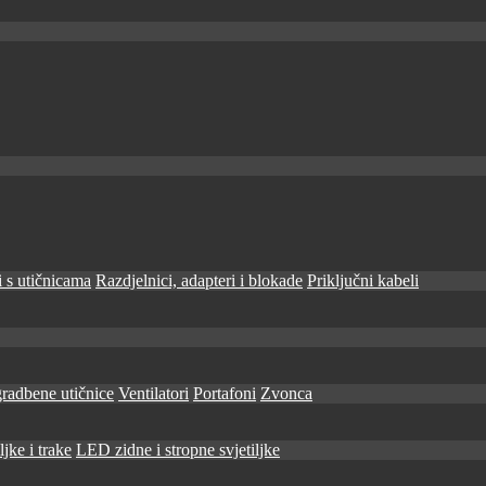
 s utičnicama
Razdjelnici, adapteri i blokade
Priključni kabeli
radbene utičnice
Ventilatori
Portafoni
Zvonca
jke i trake
LED zidne i stropne svjetiljke