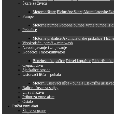
Škare za živicu
Motorne škare
Električne škare
Akumulatorske ška
Pumpe
Motorne pumpe
Potopne pumpe
Vrtne pumpe
Hid
Prskalice
Motorne prskalice
Akumulatorske prskalice
Tlačne
Visokotlačni perači – miniwash
Navodnjavanje i zalijevanje
Kopačice i motokultivatori
Benzinske kopačice
Diesel kopačice
Električne ko
Cjepači drva
Sjeckalice otpada
Usisavači lišća – puhala
Motorni usisavači lišća - puhala
Električni usisavač
Ralice i freze za snijeg
Ulja i maziva
Pribor za vrtne alate
Ostalo
Ručni vrtni alati
Škare za grane