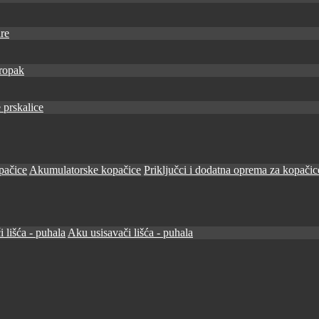
re
ropak
 prskalice
pačice
Akumulatorske kopačice
Priključci i dodatna oprema za kopačic
i lišća - puhala
Aku usisavači lišća - puhala