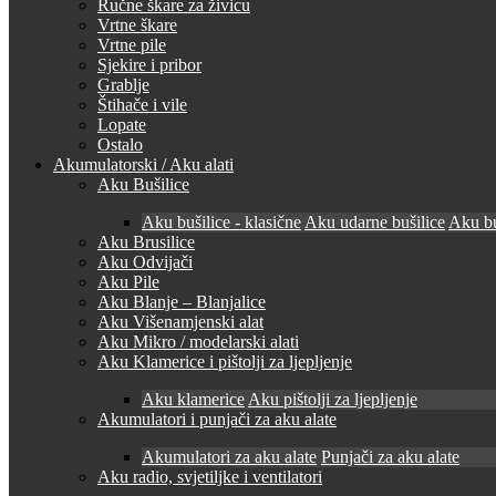
Ručne škare za živicu
Vrtne škare
Vrtne pile
Sjekire i pribor
Grablje
Štihače i vile
Lopate
Ostalo
Akumulatorski / Aku alati
Aku Bušilice
Aku bušilice - klasične
Aku udarne bušilice
Aku bu
Aku Brusilice
Aku Odvijači
Aku Pile
Aku Blanje – Blanjalice
Aku Višenamjenski alat
Aku Mikro / modelarski alati
Aku Klamerice i pištolji za ljepljenje
Aku klamerice
Aku pištolji za ljepljenje
Akumulatori i punjači za aku alate
Akumulatori za aku alate
Punjači za aku alate
Aku radio, svjetiljke i ventilatori