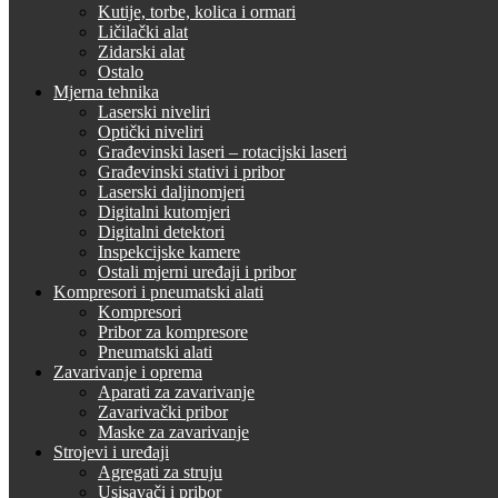
Kutije, torbe, kolica i ormari
Ličilački alat
Zidarski alat
Ostalo
Mjerna tehnika
Laserski niveliri
Optički niveliri
Građevinski laseri – rotacijski laseri
Građevinski stativi i pribor
Laserski daljinomjeri
Digitalni kutomjeri
Digitalni detektori
Inspekcijske kamere
Ostali mjerni uređaji i pribor
Kompresori i pneumatski alati
Kompresori
Pribor za kompresore
Pneumatski alati
Zavarivanje i oprema
Aparati za zavarivanje
Zavarivački pribor
Maske za zavarivanje
Strojevi i uređaji
Agregati za struju
Usisavači i pribor