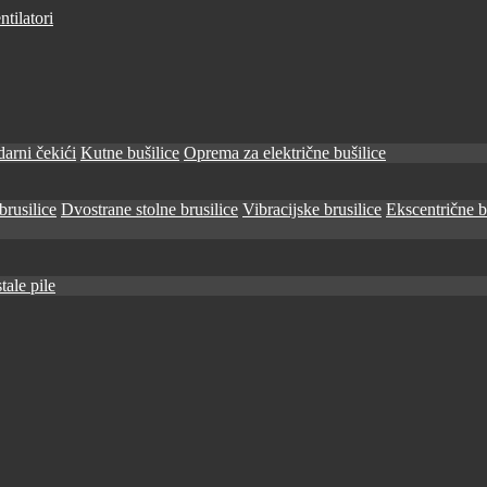
tilatori
arni čekići
Kutne bušilice
Oprema za električne bušilice
brusilice
Dvostrane stolne brusilice
Vibracijske brusilice
Ekscentrične b
tale pile