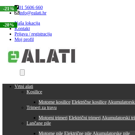
Skip
Skip
01 5606 660
-21%
to
to
info@ealati.hr
navigation
content
Naša lokacija
-30%
-28%
Kontakt
Prijava / registracija
Moj profil
Vrtni alati
Kosilice
Motorne kosilice
Električne kosilice
Akumulatorske
Trimeri za travu
Motorni trimeri
Električni trimeri
Akumulatorski tr
Lančane pile
Motorne pile
Električne pile
Akumulatorske pile