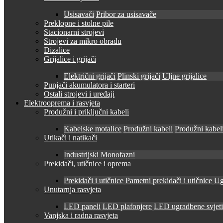
Usisavači
Pribor za usisavače
Preklopne i stolne pile
Stacionarni strojevi
Strojevi za mikro obradu
Dizalice
Grijalice i grijači
Električni grijači
Plinski grijači
Uljne grijalice
Punjači akumulatora i starteri
Ostali strojevi i uređaji
Elektrooprema i rasvjeta
Produžni i priključni kabeli
Kabelske motalice
Produžni kabeli
Produžni kabeli
Utikači i natikači
Industrijski
Monofazni
Prekidači, utičnice i oprema
Prekidači i utičnice
Pametni prekidači i utičnice
Ug
Unutarnja rasvjeta
LED paneli
LED plafonjere
LED ugradbene svjetil
Vanjska i radna rasvjeta