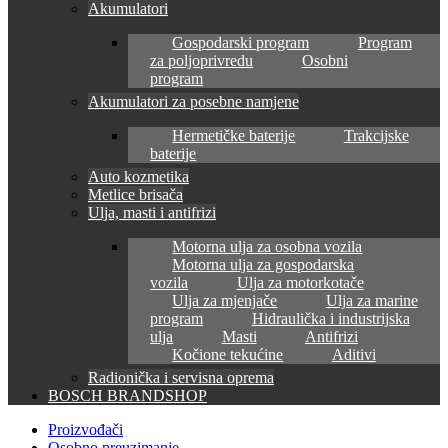
Akumulatori
Gospodarski program
Program
za poljoprivredu
Osobni
program
Akumulatori za posebne namjene
Hermetičke baterije
Trakcijske
baterije
Auto kozmetika
Metlice brisača
Ulja, masti i antifrizi
Motorna ulja za osobna vozila
Motorna ulja za gospodarska
vozila
Ulja za motorkotače
Ulja za mjenjače
Ulja za marine
program
Hidraulička i industrijska
ulja
Masti
Antifrizi
Kočione tekućine
Aditivi
Radionička i servisna oprema
BOSCH BRANDSHOP
Proizvođači
Osobno preuzimanje