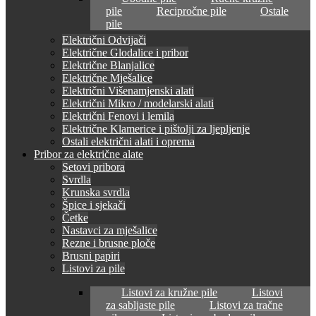
pile
Recipročne pile
Ostale
pile
Električni Odvijači
Električne Glodalice i pribor
Električne Blanjalice
Električne Mješalice
Električni Višenamjenski alati
Električni Mikro / modelarski alati
Električni Fenovi i lemila
Električne Klamerice i pištolji za ljepljenje
Ostali električni alati i oprema
Pribor za električne alate
Setovi pribora
Svrdla
Krunska svrdla
Špice i sjekači
Četke
Nastavci za mješalice
Rezne i brusne ploče
Brusni papiri
Listovi za pile
Listovi za kružne pile
Listovi
za sabljaste pile
Listovi za tračne