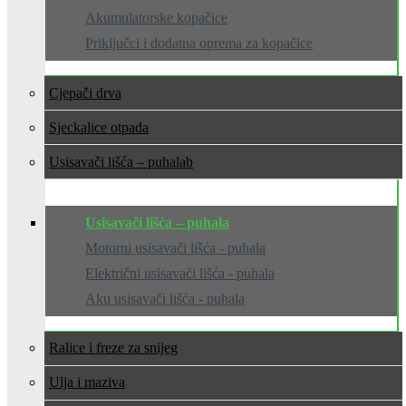
Akumulatorske kopačice
Priključci i dodatna oprema za kopačice
Cjepači drva
Sjeckalice otpada
Usisavači lišća – puhala
Usisavači lišća – puhala
Motorni usisavači lišća - puhala
Električni usisavači lišća - puhala
Aku usisavači lišća - puhala
Ralice i freze za snijeg
Ulja i maziva