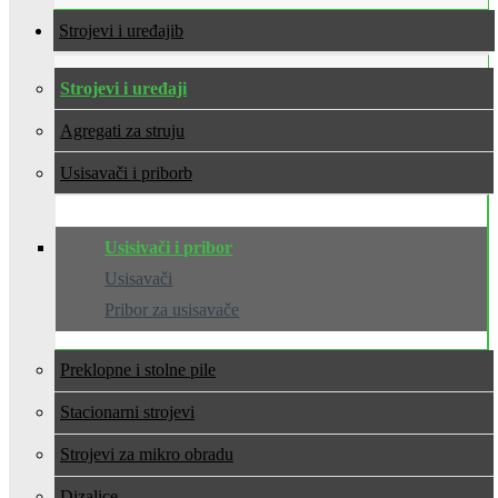
Strojevi i uređaji
Strojevi i uređaji
Agregati za struju
Usisavači i pribor
Usisivači i pribor
Usisavači
Pribor za usisavače
Preklopne i stolne pile
Stacionarni strojevi
Strojevi za mikro obradu
Dizalice