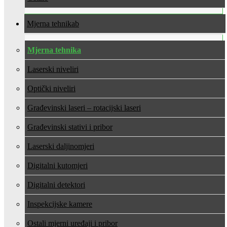
Mjerna tehnika
Mjerna tehnika
Laserski niveliri
Optički niveliri
Građevinski laseri – rotacijski laseri
Građevinski stativi i pribor
Laserski daljinomjeri
Digitalni kutomjeri
Digitalni detektori
Inspekcijske kamere
Ostali mjerni uređaji i pribor