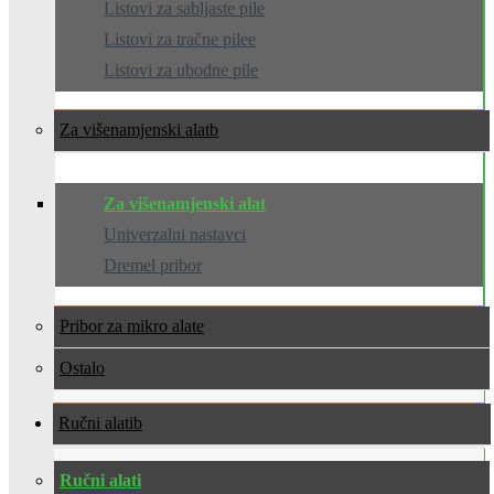
Listovi za sabljaste pile
Listovi za tračne pilee
Listovi za ubodne pile
Za višenamjenski alat
Za višenamjenski alat
Univerzalni nastavci
Dremel pribor
Pribor za mikro alate
Ostalo
Ručni alati
Ručni alati