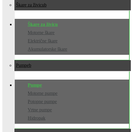
Škare za živicu
Škare za živicu
Motorne škare
Električne škare
Akumulatorske škare
Pumpe
Pumpe
Motorne pumpe
Potopne pumpe
Vrtne pumpe
Hidropak