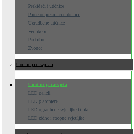
Prekidači i utičnice
Pametni prekidači i utičnice
Ugradbene utičnice
Ventilatori
Portafoni
Zvonca
Unutarnja rasvjeta
Unutarnja rasvjeta
LED paneli
LED plafonjere
LED ugradbene svjetiljke i trake
LED zidne i stropne svjetiljke