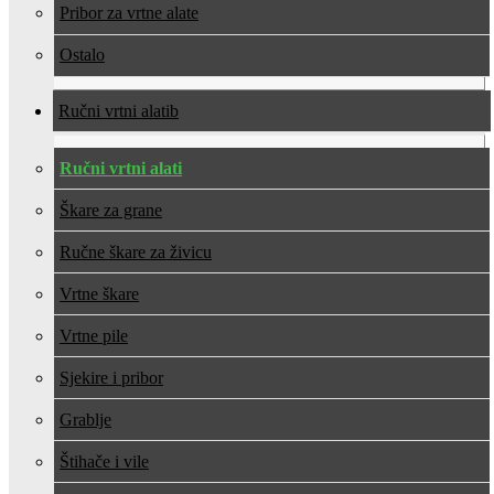
Pribor za vrtne alate
Ostalo
Ručni vrtni alati
Ručni vrtni alati
Škare za grane
Ručne škare za živicu
Vrtne škare
Vrtne pile
Sjekire i pribor
Grablje
Štihače i vile