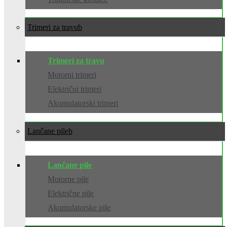
Trimeri za travu
Trimeri za travu
Motorni trimeri
Električni trimeri
Akumulatorski trimeri
Lančane pile
Lančane pile
Motorne pile
Električne pile
Akumulatorske pile