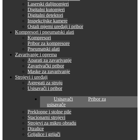
Laserski daljinomjeri
Digitalni kutomjeri
Digitalni detektori
Inspekcijske kamere
Ostali mjerni uređaji i pribor
Kompresori i pneumatski alati
Kompresori
Pribor za kompresore
Pneumatski alati
Zavarivanje i oprema
Aparati za zavarivanje
Zavarivački pribor
Maske za zavarivanje
Strojevi i uređaji
Agregati za struju
Usisavači i pribor
Usisavači
Pribor za
usisavače
Preklopne i stolne pile
Stacionarni strojevi
Strojevi za mikro obradu
Dizalice
Grijalice i grijači