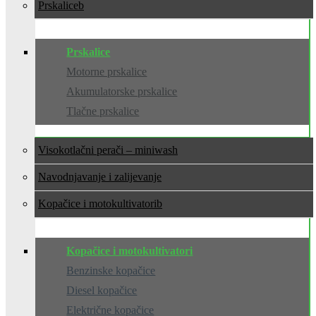
Prskalice
Prskalice
Motorne prskalice
Akumulatorske prskalice
Tlačne prskalice
Visokotlačni perači – miniwash
Navodnjavanje i zalijevanje
Kopačice i motokultivatori
Kopačice i motokultivatori
Benzinske kopačice
Diesel kopačice
Električne kopačice