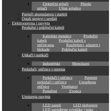
Električni grijači
Plinski
grijači
Uljne grijalice
Punjači akumulatora i starteri
Ostali strojevi i uređaji
Elektrooprema i rasvjeta
Produžni i priključni kabeli
Kabelske motalice
Produžni
kabeli
Produžni kabeli s
utičnicama
Razdjelnici, adapteri i
blokade
Priključni kabeli
Utikači i natikači
Industrijski
Monofazni
Prekidači, utičnice i oprema
Prekidači i utičnice
Pametni
prekidači i utičnice
Ugradbene
utičnice
Ventilatori
Portafoni
Zvonca
Unutarnja rasvjeta
LED paneli
LED plafonjere
LED ugradbene svjetiljke i trake