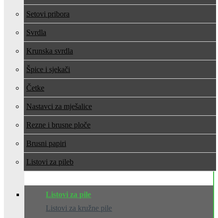
Setovi pribora
Svrdla
Krunska svrdla
Špice i sjekači
Četke
Nastavci za mješalice
Rezne i brusne ploče
Brusni papiri
Listovi za pile
Listovi za pile
Listovi za kružne pile