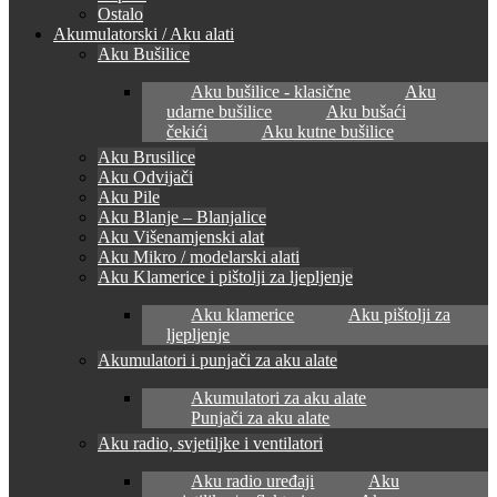
Ostalo
Akumulatorski / Aku alati
Aku Bušilice
Aku bušilice - klasične
Aku
udarne bušilice
Aku bušaći
čekići
Aku kutne bušilice
Aku Brusilice
Aku Odvijači
Aku Pile
Aku Blanje – Blanjalice
Aku Višenamjenski alat
Aku Mikro / modelarski alati
Aku Klamerice i pištolji za ljepljenje
Aku klamerice
Aku pištolji za
ljepljenje
Akumulatori i punjači za aku alate
Akumulatori za aku alate
Punjači za aku alate
Aku radio, svjetiljke i ventilatori
Aku radio uređaji
Aku