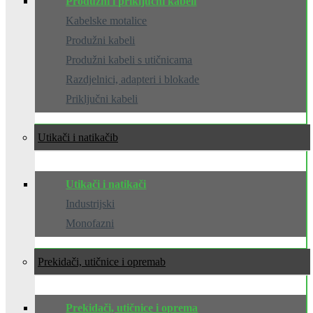
Produžni i priključni kabeli
Kabelske motalice
Produžni kabeli
Produžni kabeli s utičnicama
Razdjelnici, adapteri i blokade
Priključni kabeli
Utikači i natikači
Utikači i natikači
Industrijski
Monofazni
Prekidači, utičnice i oprema
Prekidači, utičnice i oprema