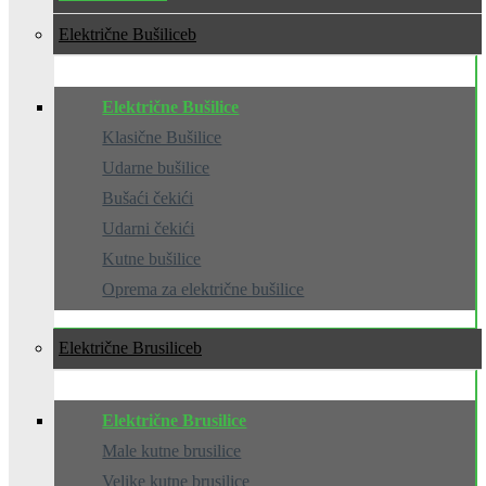
Električne Bušilice
Električne Bušilice
Klasične Bušilice
Udarne bušilice
Bušaći čekići
Udarni čekići
Kutne bušilice
Oprema za električne bušilice
Električne Brusilice
Električne Brusilice
Male kutne brusilice
Velike kutne brusilice