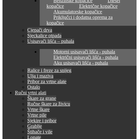
Benzinske kopačice
Diesel
kopačice
Električne kopačice
Akumulatorske kopačice
Priključci i dodatna oprema za
kopačice
Cjepači drva
Sjeckalice otpada
Usisavači lišća – puhala
Motorni usisavači lišća - puhala
Električni usisavači lišća - puhala
Aku usisavači lišća - puhala
Ralice i freze za snijeg
Ulja i maziva
Pribor za vrtne alate
Ostalo
Ručni vrtni alati
Škare za grane
Ručne škare za živicu
Vrtne škare
Vrtne pile
Sjekire i pribor
Grablje
Štihače i vile
Lopate