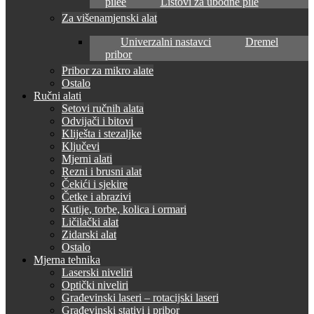
pilee
Listovi za ubodne pile
Za višenamjenski alat
Univerzalni nastavci
Dremel
pribor
Pribor za mikro alate
Ostalo
Ručni alati
Setovi ručnih alata
Odvijači i bitovi
Kliješta i stezaljke
Ključevi
Mjerni alati
Rezni i brusni alat
Čekići i sjekire
Četke i abrazivi
Kutije, torbe, kolica i ormari
Ličilački alat
Zidarski alat
Ostalo
Mjerna tehnika
Laserski niveliri
Optički niveliri
Građevinski laseri – rotacijski laseri
Građevinski stativi i pribor