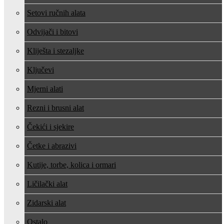
Setovi ručnih alata
Odvijači i bitovi
Kliješta i stezaljke
Ključevi
Mjerni alati
Rezni i brusni alat
Čekići i sjekire
Četke i abrazivi
Kutije, torbe, kolica i ormari
Ličilački alat
Zidarski alat
Ostalo