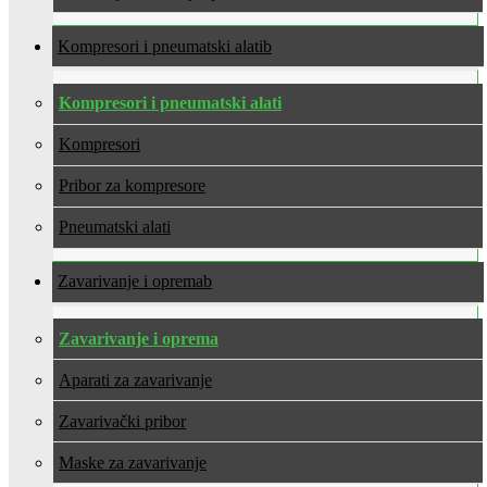
Kompresori i pneumatski alati
Kompresori i pneumatski alati
Kompresori
Pribor za kompresore
Pneumatski alati
Zavarivanje i oprema
Zavarivanje i oprema
Aparati za zavarivanje
Zavarivački pribor
Maske za zavarivanje