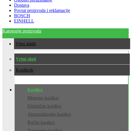
Dostava
Povrat proizvoda i reklamacije
BOSCH
EINHELL
Kategorije proizvoda
Vrtni alati
Vrtni alati
Kosilice
Kosilice
Motorne kosilice
Električne kosilice
Akumulatorske kosilice
Ručne kosilice
Traktorske kosilice