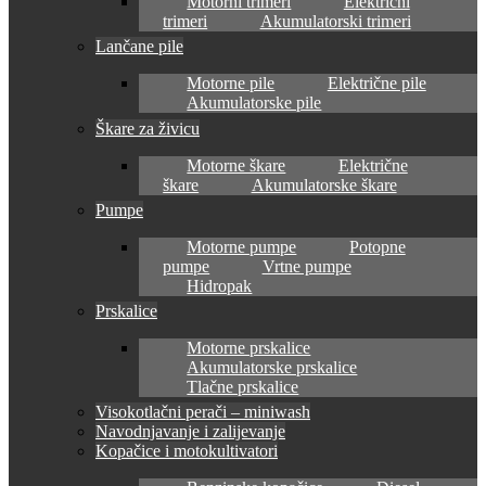
Motorni trimeri
Električni
trimeri
Akumulatorski trimeri
Lančane pile
Motorne pile
Električne pile
Akumulatorske pile
Škare za živicu
Motorne škare
Električne
škare
Akumulatorske škare
Pumpe
Motorne pumpe
Potopne
pumpe
Vrtne pumpe
Hidropak
Prskalice
Motorne prskalice
Akumulatorske prskalice
Tlačne prskalice
Visokotlačni perači – miniwash
Navodnjavanje i zalijevanje
Kopačice i motokultivatori