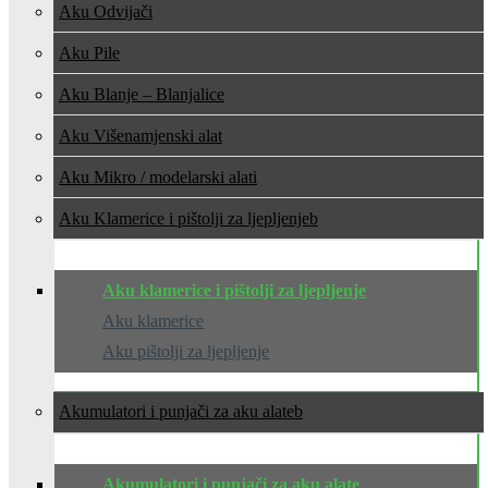
Aku Odvijači
Aku Pile
Aku Blanje – Blanjalice
Aku Višenamjenski alat
Aku Mikro / modelarski alati
Aku Klamerice i pištolji za ljepljenje
Aku klamerice i pištolji za ljepljenje
Aku klamerice
Aku pištolji za ljepljenje
Akumulatori i punjači za aku alate
Akumulatori i punjači za aku alate