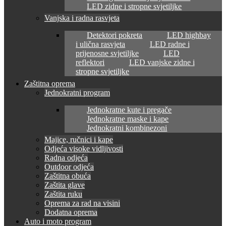
LED zidne i stropne svjetiljke
Vanjska i radna rasvjeta
Detektori pokreta
LED highbay
i ulična rasvjeta
LED radne i
prijenosne svjetiljke
LED
reflektori
LED vanjske zidne i
stropne svjetiljke
Zaštitna oprema
Jednokratni program
Jednokratne kute i pregače
Jednokratne maske i kape
Jednokratni kombinezoni
Majice, ručnici i kape
Odjeća visoke vidljivosti
Radna odjeća
Outdoor odjeća
Zaštitna obuća
Zaštita glave
Zaštita ruku
Oprema za rad na visini
Dodatna oprema
Auto i moto program