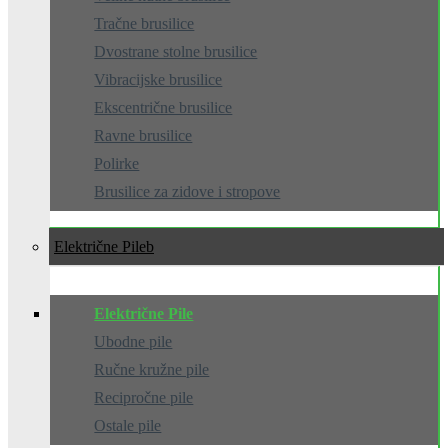
Tračne brusilice
Dvostrane stolne brusilice
Vibracijske brusilice
Ekscentrične brusilice
Ravne brusilice
Polirke
Brusilice za zidove i stropove
Električne Pile
Električne Pile
Ubodne pile
Ručne kružne pile
Recipročne pile
Ostale pile