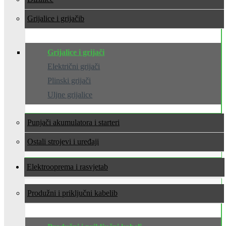
Grijalice i grijači
Grijalice i grijači
Električni grijači
Plinski grijači
Uljne grijalice
Punjači akumulatora i starteri
Ostali strojevi i uređaji
Elektrooprema i rasvjeta
Produžni i priključni kabeli