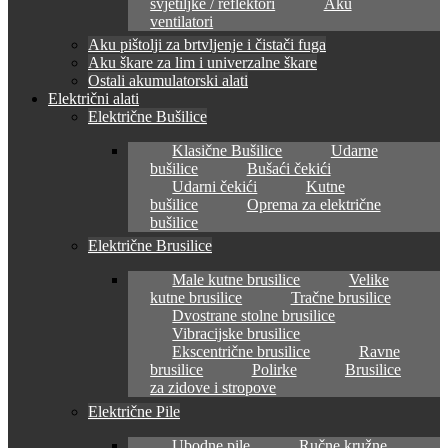
svjetiljke / reflektori
Aku
ventilatori
Aku pištolji za brtvljenje i čistači fuga
Aku škare za lim i univerzalne škare
Ostali akumulatorski alati
Električni alati
Električne Bušilice
Klasične Bušilice
Udarne
bušilice
Bušaći čekići
Udarni čekići
Kutne
bušilice
Oprema za električne
bušilice
Električne Brusilice
Male kutne brusilice
Velike
kutne brusilice
Tračne brusilice
Dvostrane stolne brusilice
Vibracijske brusilice
Ekscentrične brusilice
Ravne
brusilice
Polirke
Brusilice
za zidove i stropove
Električne Pile
Ubodne pile
Ručne kružne