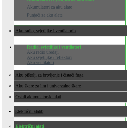
Akumulatori za aku alate
Punjači za aku alate
Aku radio, svjetiljke i ventilatori
Radio, svjetiljke i ventilatori
Aku radio uređaji
Aku svjetiljke / reflektori
Aku ventilatori
Aku pištolji za brtvljenje i čistači fuga
Aku škare za lim i univerzalne škare
Ostali akumulatorski alati
Električni alati
Električni alati