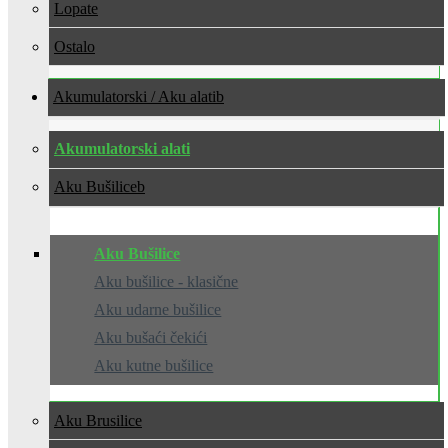
Lopate
Ostalo
Akumulatorski / Aku alati
Akumulatorski alati
Aku Bušilice
Aku Bušilice
Aku bušilice - klasične
Aku udarne bušilice
Aku bušaći čekići
Aku kutne bušilice
Aku Brusilice