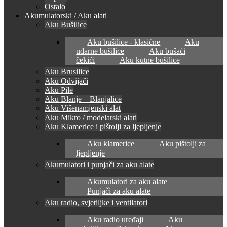
Ostalo
Akumulatorski / Aku alati
Aku Bušilice
Aku bušilice - klasične
Aku
udarne bušilice
Aku bušaći
čekići
Aku kutne bušilice
Aku Brusilice
Aku Odvijači
Aku Pile
Aku Blanje – Blanjalice
Aku Višenamjenski alat
Aku Mikro / modelarski alati
Aku Klamerice i pištolji za ljepljenje
Aku klamerice
Aku pištolji za
ljepljenje
Akumulatori i punjači za aku alate
Akumulatori za aku alate
Punjači za aku alate
Aku radio, svjetiljke i ventilatori
Aku radio uređaji
Aku