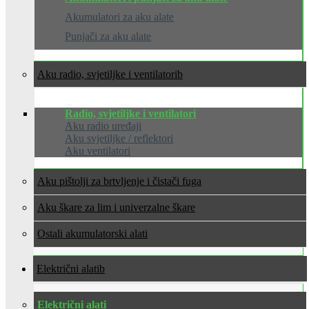
Akumulatori za aku alate
Punjači za aku alate
Aku radio, svjetiljke i ventilatori
Radio, svjetiljke i ventilatori
Aku radio uređaji
Aku svjetiljke / reflektori
Aku ventilatori
Aku pištolji za brtvljenje i čistači fuga
Aku škare za lim i univerzalne škare
Ostali akumulatorski alati
Električni alati
Električni alati