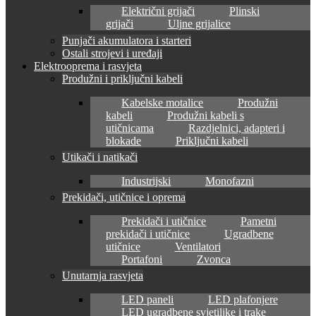
Električni grijači
Plinski
grijači
Uljne grijalice
Punjači akumulatora i starteri
Ostali strojevi i uređaji
Elektrooprema i rasvjeta
Produžni i priključni kabeli
Kabelske motalice
Produžni
kabeli
Produžni kabeli s
utičnicama
Razdjelnici, adapteri i
blokade
Priključni kabeli
Utikači i natikači
Industrijski
Monofazni
Prekidači, utičnice i oprema
Prekidači i utičnice
Pametni
prekidači i utičnice
Ugradbene
utičnice
Ventilatori
Portafoni
Zvonca
Unutarnja rasvjeta
LED paneli
LED plafonjere
LED ugradbene svjetiljke i trake