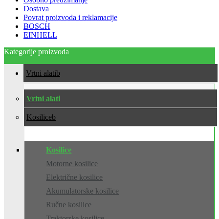
Dostava
Povrat proizvoda i reklamacije
BOSCH
EINHELL
Kategorije proizvoda
Vrtni alati
Vrtni alati
Kosilice
Kosilice
Motorne kosilice
Električne kosilice
Akumulatorske kosilice
Ručne kosilice
Traktorske kosilice