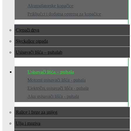
Akumulatorske kopačice
Priključci i dodatna oprema za kopačice
Cjepači drva
Sjeckalice otpada
Usisavači lišća – puhala
Usisavači lišća – puhala
Motorni usisavači lišća - puhala
Električni usisavači lišća - puhala
Aku usisavači lišća - puhala
Ralice i freze za snijeg
Ulja i maziva