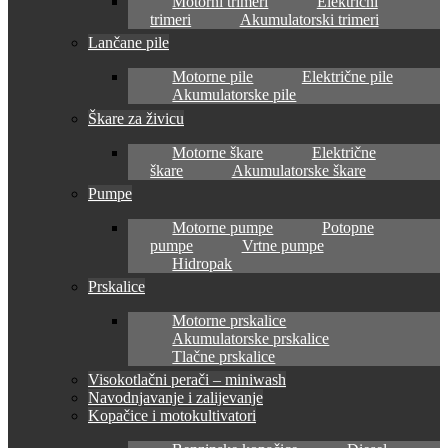
Motorni trimeri
Električni
trimeri
Akumulatorski trimeri
Lančane pile
Motorne pile
Električne pile
Akumulatorske pile
Škare za živicu
Motorne škare
Električne
škare
Akumulatorske škare
Pumpe
Motorne pumpe
Potopne
pumpe
Vrtne pumpe
Hidropak
Prskalice
Motorne prskalice
Akumulatorske prskalice
Tlačne prskalice
Visokotlačni perači – miniwash
Navodnjavanje i zalijevanje
Kopačice i motokultivatori