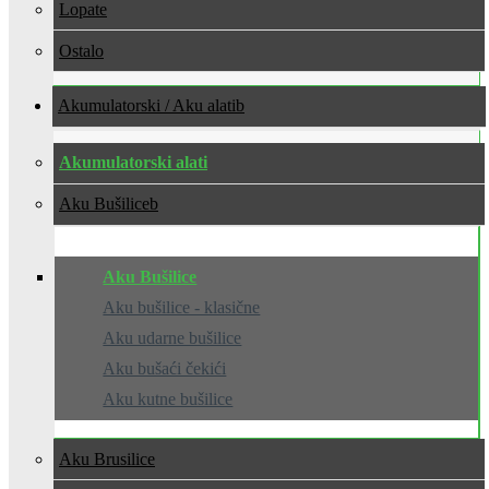
Lopate
Ostalo
Akumulatorski / Aku alati
Akumulatorski alati
Aku Bušilice
Aku Bušilice
Aku bušilice - klasične
Aku udarne bušilice
Aku bušaći čekići
Aku kutne bušilice
Aku Brusilice