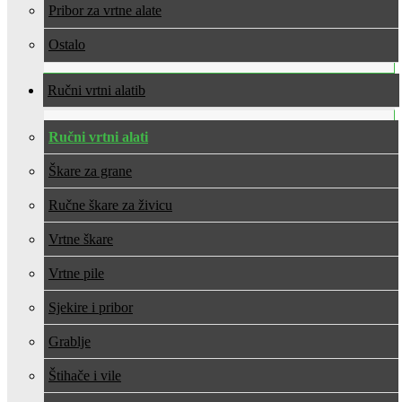
Pribor za vrtne alate
Ostalo
Ručni vrtni alati
Ručni vrtni alati
Škare za grane
Ručne škare za živicu
Vrtne škare
Vrtne pile
Sjekire i pribor
Grablje
Štihače i vile