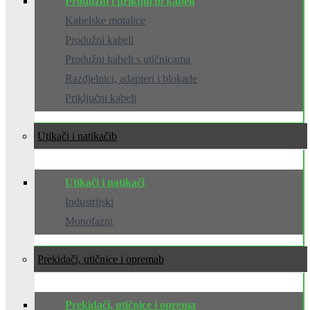
Produžni i priključni kabeli
Kabelske motalice
Produžni kabeli
Produžni kabeli s utičnicama
Razdjelnici, adapteri i blokade
Priključni kabeli
Utikači i natikači
Utikači i natikači
Industrijski
Monofazni
Prekidači, utičnice i oprema
Prekidači, utičnice i oprema