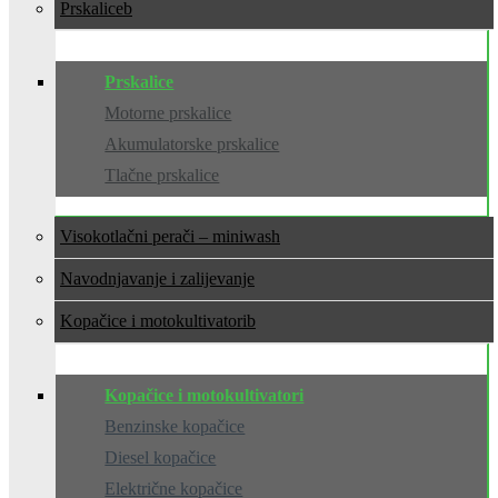
Prskalice
Prskalice
Motorne prskalice
Akumulatorske prskalice
Tlačne prskalice
Visokotlačni perači – miniwash
Navodnjavanje i zalijevanje
Kopačice i motokultivatori
Kopačice i motokultivatori
Benzinske kopačice
Diesel kopačice
Električne kopačice