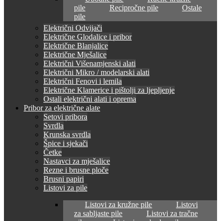
pile
Recipročne pile
Ostale
pile
Električni Odvijači
Električne Glodalice i pribor
Električne Blanjalice
Električne Mješalice
Električni Višenamjenski alati
Električni Mikro / modelarski alati
Električni Fenovi i lemila
Električne Klamerice i pištolji za ljepljenje
Ostali električni alati i oprema
Pribor za električne alate
Setovi pribora
Svrdla
Krunska svrdla
Špice i sjekači
Četke
Nastavci za mješalice
Rezne i brusne ploče
Brusni papiri
Listovi za pile
Listovi za kružne pile
Listovi
za sabljaste pile
Listovi za tračne