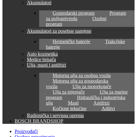
Akumulatori
Gospodarski program
Program
za poljoprivredu
Osobni
program
Akumulatori za posebne namjene
Hermetičke baterije
Trakcijske
baterije
Auto kozmetika
Metlice brisača
Ulja, masti i antifrizi
Motorna ulja za osobna vozila
Motorna ulja za gospodarska
vozila
Ulja za motorkotače
Ulja za mjenjače
Ulja za marine
program
Hidraulička i industrijska
ulja
Masti
Antifrizi
Kočione tekućine
Aditivi
Radionička i servisna oprema
BOSCH BRANDSHOP
Proizvođači
Osobno preuzimanje