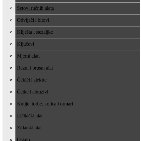
Setovi ručnih alata
Odvijači i bitovi
Kliješta i stezaljke
Ključevi
Mjerni alati
Rezni i brusni alat
Čekići i sjekire
Četke i abrazivi
Kutije, torbe, kolica i ormari
Ličilački alat
Zidarski alat
Ostalo