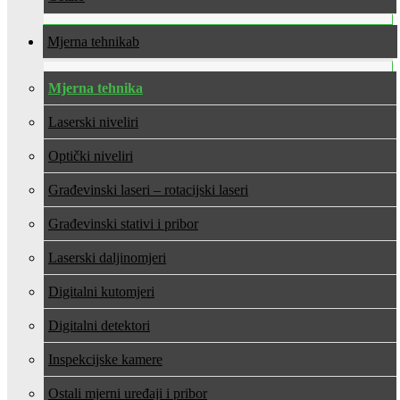
Mjerna tehnika
Mjerna tehnika
Laserski niveliri
Optički niveliri
Građevinski laseri – rotacijski laseri
Građevinski stativi i pribor
Laserski daljinomjeri
Digitalni kutomjeri
Digitalni detektori
Inspekcijske kamere
Ostali mjerni uređaji i pribor