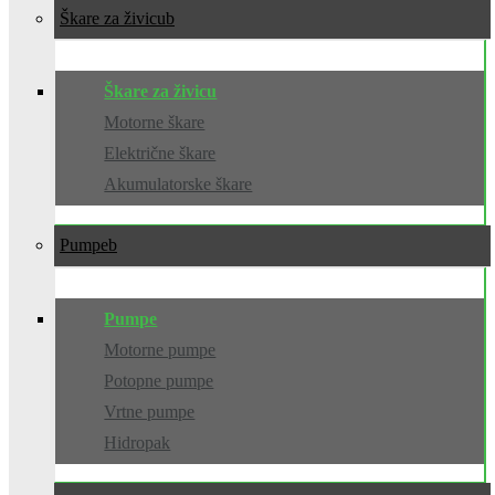
Škare za živicu
Škare za živicu
Motorne škare
Električne škare
Akumulatorske škare
Pumpe
Pumpe
Motorne pumpe
Potopne pumpe
Vrtne pumpe
Hidropak