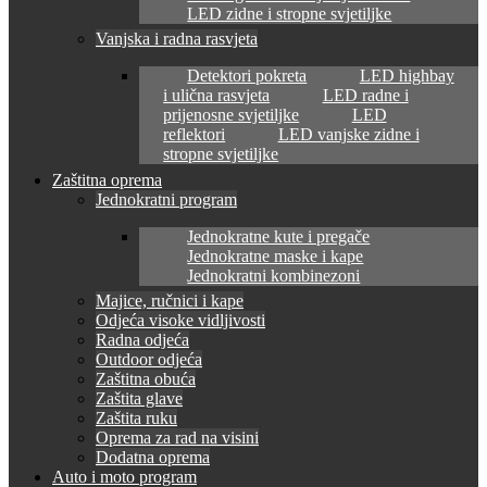
LED zidne i stropne svjetiljke
Vanjska i radna rasvjeta
Detektori pokreta
LED highbay
i ulična rasvjeta
LED radne i
prijenosne svjetiljke
LED
reflektori
LED vanjske zidne i
stropne svjetiljke
Zaštitna oprema
Jednokratni program
Jednokratne kute i pregače
Jednokratne maske i kape
Jednokratni kombinezoni
Majice, ručnici i kape
Odjeća visoke vidljivosti
Radna odjeća
Outdoor odjeća
Zaštitna obuća
Zaštita glave
Zaštita ruku
Oprema za rad na visini
Dodatna oprema
Auto i moto program