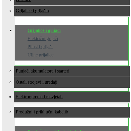
Grijalice i grijači
Grijalice i grijači
Električni grijači
Plinski grijači
Uljne grijalice
Punjači akumulatora i starteri
Ostali strojevi i uređaji
Elektrooprema i rasvjeta
Produžni i priključni kabeli