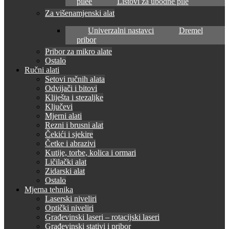
pilee
Listovi za ubodne pile
Za višenamjenski alat
Univerzalni nastavci
Dremel
pribor
Pribor za mikro alate
Ostalo
Ručni alati
Setovi ručnih alata
Odvijači i bitovi
Kliješta i stezaljke
Ključevi
Mjerni alati
Rezni i brusni alat
Čekići i sjekire
Četke i abrazivi
Kutije, torbe, kolica i ormari
Ličilački alat
Zidarski alat
Ostalo
Mjerna tehnika
Laserski niveliri
Optički niveliri
Građevinski laseri – rotacijski laseri
Građevinski stativi i pribor