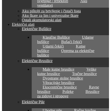
svjetiljke / reflektori
Aku
ventilatori
Aku pištolji za brtvljenje i čistači fuga
Aku škare za lim i univerzalne škare
Ostali akumulatorski alati
Električni alati
Električne Bušilice
Klasične Bušilice
Udarne
bušilice
Bušaći čekići
Udarni čekići
Kutne
bušilice
Oprema za električne
bušilice
Električne Brusilice
Male kutne brusilice
Velike
kutne brusilice
Tračne brusilice
Dvostrane stolne brusilice
Vibracijske brusilice
Ekscentrične brusilice
Ravne
brusilice
Polirke
Brusilice
za zidove i stropove
Električne Pile
Ubodne pile
Ručne kružne