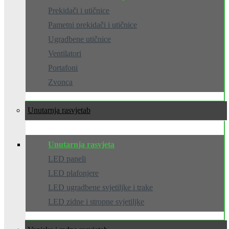
Prekidači i utičnice
Pametni prekidači i utičnice
Ugradbene utičnice
Ventilatori
Portafoni
Zvonca
Unutarnja rasvjeta
Unutarnja rasvjeta
LED paneli
LED plafonjere
LED ugradbene svjetiljke i trake
LED zidne i stropne svjetiljke