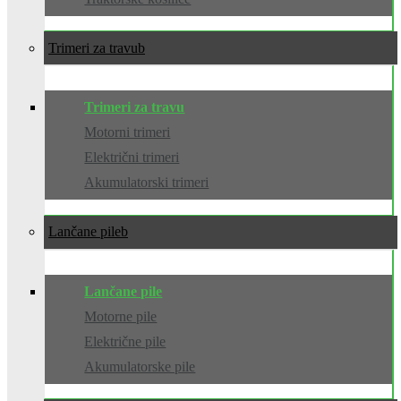
Trimeri za travu
Trimeri za travu
Motorni trimeri
Električni trimeri
Akumulatorski trimeri
Lančane pile
Lančane pile
Motorne pile
Električne pile
Akumulatorske pile