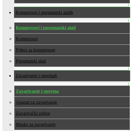
Kompresori i pneumatski alati
Kompresori i pneumatski alati
Kompresori
Pribor za kompresore
Pneumatski alati
Zavarivanje i oprema
Zavarivanje i oprema
Aparati za zavarivanje
Zavarivački pribor
Maske za zavarivanje