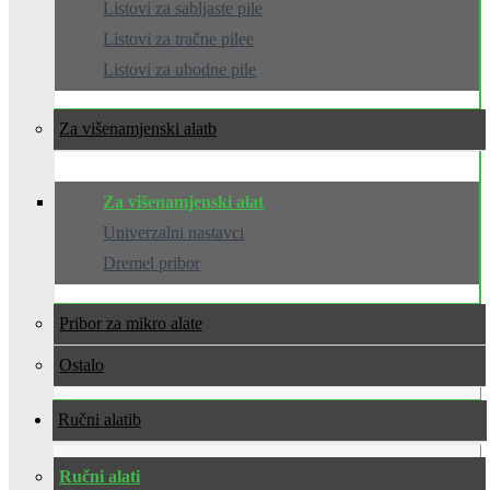
Listovi za sabljaste pile
Listovi za tračne pilee
Listovi za ubodne pile
Za višenamjenski alat
Za višenamjenski alat
Univerzalni nastavci
Dremel pribor
Pribor za mikro alate
Ostalo
Ručni alati
Ručni alati