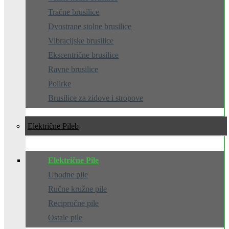
Tračne brusilice
Dvostrane stolne brusilice
Vibracijske brusilice
Ekscentrične brusilice
Ravne brusilice
Polirke
Brusilice za zidove i stropove
Električne Pile
Električne Pile
Ubodne pile
Ručne kružne pile
Recipročne pile
Ostale pile