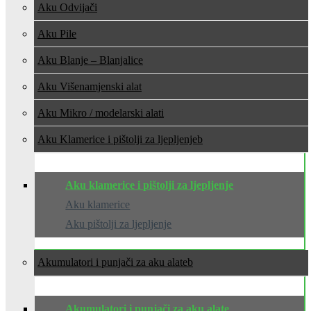
Aku Odvijači
Aku Pile
Aku Blanje – Blanjalice
Aku Višenamjenski alat
Aku Mikro / modelarski alati
Aku Klamerice i pištolji za ljepljenje
Aku klamerice i pištolji za ljepljenje
Aku klamerice
Aku pištolji za ljepljenje
Akumulatori i punjači za aku alate
Akumulatori i punjači za aku alate