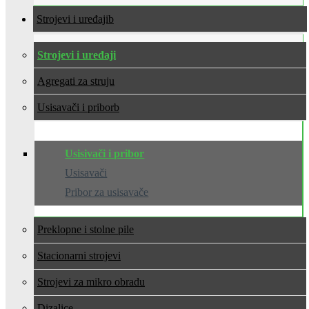
Strojevi i uređaji
Strojevi i uređaji
Agregati za struju
Usisavači i pribor
Usisivači i pribor
Usisavači
Pribor za usisavače
Preklopne i stolne pile
Stacionarni strojevi
Strojevi za mikro obradu
Dizalice