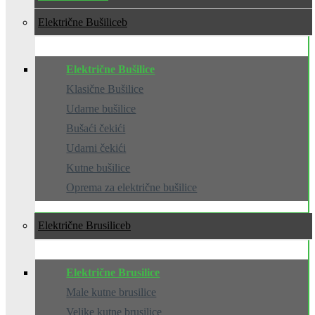
Električne Bušilice
Električne Bušilice
Klasične Bušilice
Udarne bušilice
Bušaći čekići
Udarni čekići
Kutne bušilice
Oprema za električne bušilice
Električne Brusilice
Električne Brusilice
Male kutne brusilice
Velike kutne brusilice