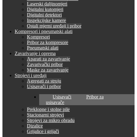
Laserski daljinomjeri
Digitalni kutomjeri
Digitalni detektori
Inspekcijske kamere
Ostali mjerni uređaji i pribor
Kompresori i pneumatski alati
Kompresori
Pribor za kompresore
Pneumatski alati
Zavarivanje i oprema
Aparati za zavarivanje
Zavarivački pribor
Maske za zavarivanje
Strojevi i uređaji
Agregati za struju
Usisavači i pribor
Usisavači
Pribor za
usisavače
Preklopne i stolne pile
Stacionarni strojevi
Strojevi za mikro obradu
Dizalice
Grijalice i grijači