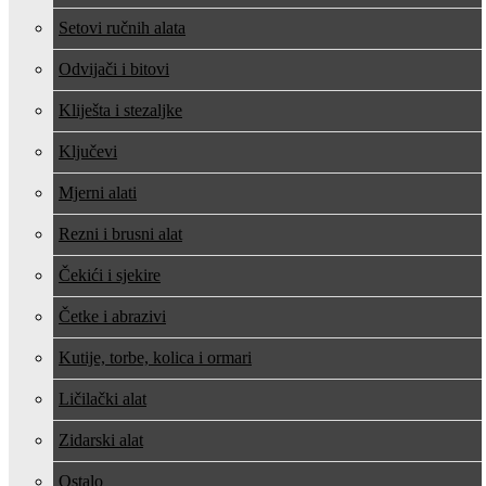
Setovi ručnih alata
Odvijači i bitovi
Kliješta i stezaljke
Ključevi
Mjerni alati
Rezni i brusni alat
Čekići i sjekire
Četke i abrazivi
Kutije, torbe, kolica i ormari
Ličilački alat
Zidarski alat
Ostalo