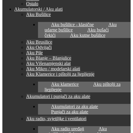
Ostalo
Akumulatorski / Aku alati
Aku Bušilice
Aku bušilice - klasične
Aku
udarne bušilice
Aku bušaći
čekići
Aku kutne bušilice
Aku Brusilice
Aku Odvijači
Aku Pile
Aku Blanje – Blanjalice
Aku Višenamjenski alat
Aku Mikro / modelarski alati
Aku Klamerice i pištolji za ljepljenje
Aku klamerice
Aku pištolji za
ljepljenje
Akumulatori i punjači za aku alate
Akumulatori za aku alate
Punjači za aku alate
Aku radio, svjetiljke i ventilatori
Aku radio uređaji
Aku