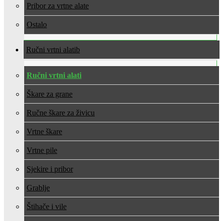
Pribor za vrtne alate
Ostalo
Ručni vrtni alati
Ručni vrtni alati
Škare za grane
Ručne škare za živicu
Vrtne škare
Vrtne pile
Sjekire i pribor
Grablje
Štihače i vile