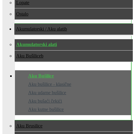
Lopate
Ostalo
Akumulatorski / Aku alati
Akumulatorski alati
Aku Bušilice
Aku Bušilice
Aku bušilice - klasične
Aku udarne bušilice
Aku bušaći čekići
Aku kutne bušilice
Aku Brusilice