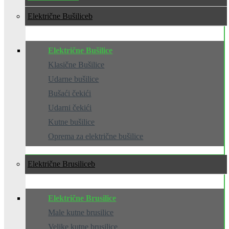
Električne Bušilice
Električne Bušilice
Klasične Bušilice
Udarne bušilice
Bušaći čekići
Udarni čekići
Kutne bušilice
Oprema za električne bušilice
Električne Brusilice
Električne Brusilice
Male kutne brusilice
Velike kutne brusilice