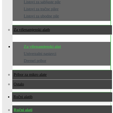
Listovi za sabljaste pile
Listovi za tračne pilee
Listovi za ubodne pile
Za višenamjenski alat
Za višenamjenski alat
Univerzalni nastavci
Dremel pribor
Pribor za mikro alate
Ostalo
Ručni alati
Ručni alati