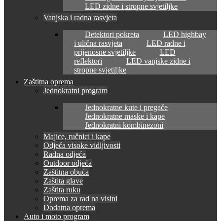
LED zidne i stropne svjetiljke
Vanjska i radna rasvjeta
Detektori pokreta
LED highbay
i ulična rasvjeta
LED radne i
prijenosne svjetiljke
LED
reflektori
LED vanjske zidne i
stropne svjetiljke
Zaštitna oprema
Jednokratni program
Jednokratne kute i pregače
Jednokratne maske i kape
Jednokratni kombinezoni
Majice, ručnici i kape
Odjeća visoke vidljivosti
Radna odjeća
Outdoor odjeća
Zaštitna obuća
Zaštita glave
Zaštita ruku
Oprema za rad na visini
Dodatna oprema
Auto i moto program