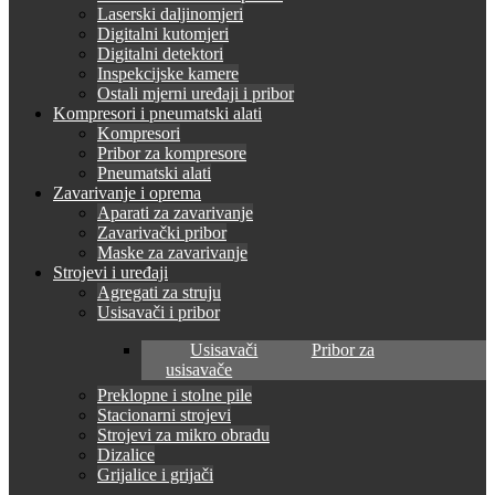
Laserski daljinomjeri
Digitalni kutomjeri
Digitalni detektori
Inspekcijske kamere
Ostali mjerni uređaji i pribor
Kompresori i pneumatski alati
Kompresori
Pribor za kompresore
Pneumatski alati
Zavarivanje i oprema
Aparati za zavarivanje
Zavarivački pribor
Maske za zavarivanje
Strojevi i uređaji
Agregati za struju
Usisavači i pribor
Usisavači
Pribor za
usisavače
Preklopne i stolne pile
Stacionarni strojevi
Strojevi za mikro obradu
Dizalice
Grijalice i grijači