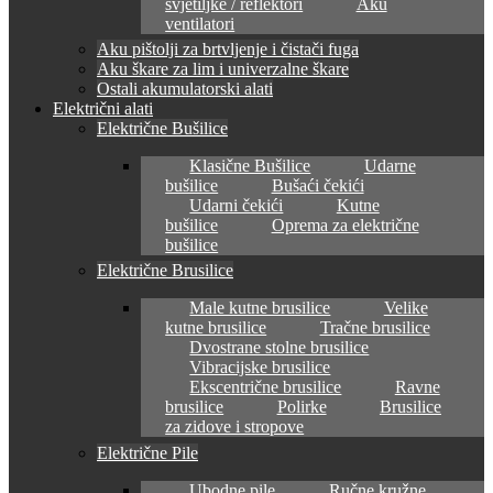
svjetiljke / reflektori
Aku
ventilatori
Aku pištolji za brtvljenje i čistači fuga
Aku škare za lim i univerzalne škare
Ostali akumulatorski alati
Električni alati
Električne Bušilice
Klasične Bušilice
Udarne
bušilice
Bušaći čekići
Udarni čekići
Kutne
bušilice
Oprema za električne
bušilice
Električne Brusilice
Male kutne brusilice
Velike
kutne brusilice
Tračne brusilice
Dvostrane stolne brusilice
Vibracijske brusilice
Ekscentrične brusilice
Ravne
brusilice
Polirke
Brusilice
za zidove i stropove
Električne Pile
Ubodne pile
Ručne kružne