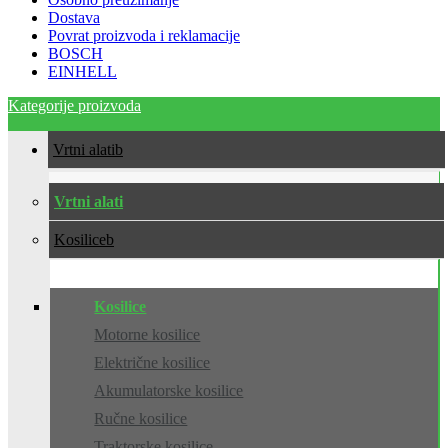
Dostava
Povrat proizvoda i reklamacije
BOSCH
EINHELL
Kategorije proizvoda
Vrtni alati
Vrtni alati
Kosilice
Kosilice
Motorne kosilice
Električne kosilice
Akumulatorske kosilice
Ručne kosilice
Traktorske kosilice