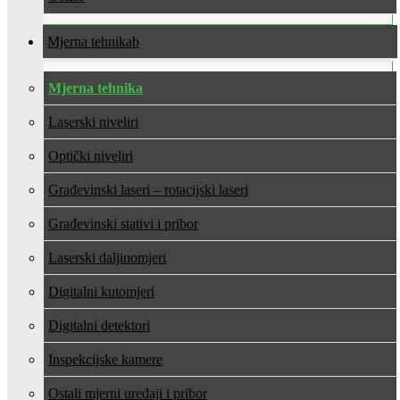
Mjerna tehnika
Mjerna tehnika
Laserski niveliri
Optički niveliri
Građevinski laseri – rotacijski laseri
Građevinski stativi i pribor
Laserski daljinomjeri
Digitalni kutomjeri
Digitalni detektori
Inspekcijske kamere
Ostali mjerni uređaji i pribor