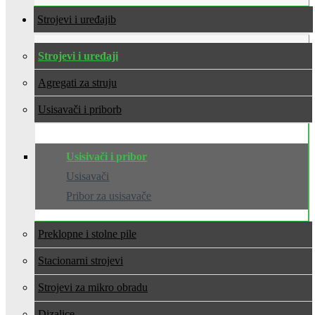
Strojevi i uređaji
Strojevi i uređaji
Agregati za struju
Usisavači i pribor
Usisivači i pribor
Usisavači
Pribor za usisavače
Preklopne i stolne pile
Stacionarni strojevi
Strojevi za mikro obradu
Dizalice