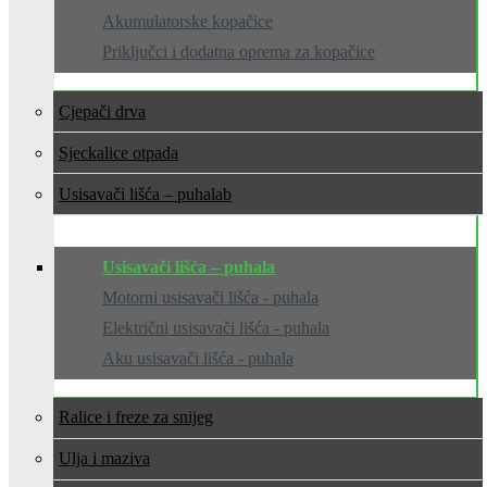
Akumulatorske kopačice
Priključci i dodatna oprema za kopačice
Cjepači drva
Sjeckalice otpada
Usisavači lišća – puhala
Usisavači lišća – puhala
Motorni usisavači lišća - puhala
Električni usisavači lišća - puhala
Aku usisavači lišća - puhala
Ralice i freze za snijeg
Ulja i maziva