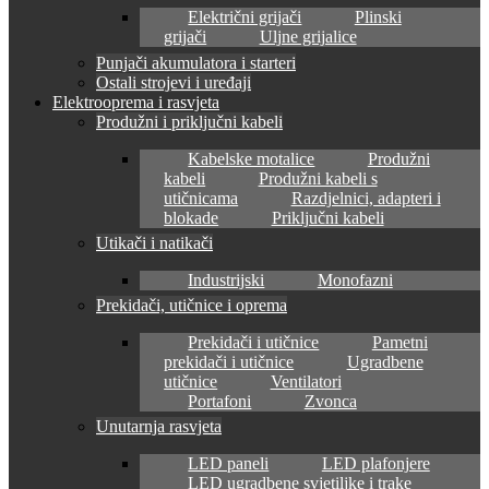
Električni grijači
Plinski
grijači
Uljne grijalice
Punjači akumulatora i starteri
Ostali strojevi i uređaji
Elektrooprema i rasvjeta
Produžni i priključni kabeli
Kabelske motalice
Produžni
kabeli
Produžni kabeli s
utičnicama
Razdjelnici, adapteri i
blokade
Priključni kabeli
Utikači i natikači
Industrijski
Monofazni
Prekidači, utičnice i oprema
Prekidači i utičnice
Pametni
prekidači i utičnice
Ugradbene
utičnice
Ventilatori
Portafoni
Zvonca
Unutarnja rasvjeta
LED paneli
LED plafonjere
LED ugradbene svjetiljke i trake