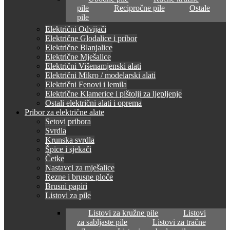
pile
Recipročne pile
Ostale
pile
Električni Odvijači
Električne Glodalice i pribor
Električne Blanjalice
Električne Mješalice
Električni Višenamjenski alati
Električni Mikro / modelarski alati
Električni Fenovi i lemila
Električne Klamerice i pištolji za ljepljenje
Ostali električni alati i oprema
Pribor za električne alate
Setovi pribora
Svrdla
Krunska svrdla
Špice i sjekači
Četke
Nastavci za mješalice
Rezne i brusne ploče
Brusni papiri
Listovi za pile
Listovi za kružne pile
Listovi
za sabljaste pile
Listovi za tračne