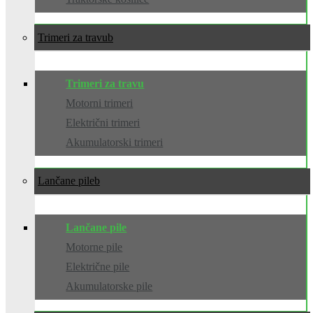
Trimeri za travu
Trimeri za travu
Motorni trimeri
Električni trimeri
Akumulatorski trimeri
Lančane pile
Lančane pile
Motorne pile
Električne pile
Akumulatorske pile