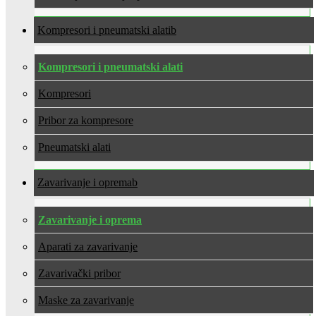
Kompresori i pneumatski alati
Kompresori i pneumatski alati
Kompresori
Pribor za kompresore
Pneumatski alati
Zavarivanje i oprema
Zavarivanje i oprema
Aparati za zavarivanje
Zavarivački pribor
Maske za zavarivanje