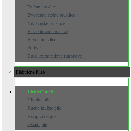
Tračne brusilice
Dvostrane stolne brusilice
Vibracijske brusilice
Ekscentrične brusilice
Ravne brusilice
Polirke
Brusilice za zidove i stropove
Električne Pile
Električne Pile
Ubodne pile
Ručne kružne pile
Recipročne pile
Ostale pile