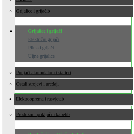
Grijalice i grijači
Grijalice i grijači
Električni grijači
Plinski grijači
Uljne grijalice
Punjači akumulatora i starteri
Ostali strojevi i uređaji
Elektrooprema i rasvjeta
Produžni i priključni kabeli