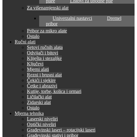
pilee
Listovi za ubodne pile
Za višenamjenski alat
Univerzalni nastavci
Dremel
pribor
Pribor za mikro alate
Ostalo
Ručni alati
Setovi ručnih alata
Odvijači i bitovi
Kliješta i stezaljke
Ključevi
Mjerni alati
Rezni i brusni alat
Čekići i sjekire
Četke i abrazivi
Kutije, torbe, kolica i ormari
Ličilački alat
Zidarski alat
Ostalo
Mjerna tehnika
Laserski niveliri
Optički niveliri
Građevinski laseri – rotacijski laseri
Građevinski stativi i pribor