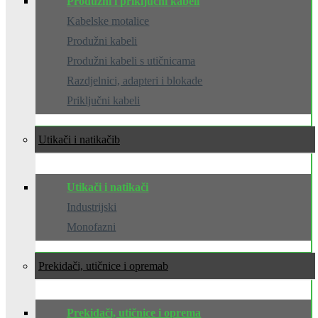
Produžni i priključni kabeli
Kabelske motalice
Produžni kabeli
Produžni kabeli s utičnicama
Razdjelnici, adapteri i blokade
Priključni kabeli
Utikači i natikači
Utikači i natikači
Industrijski
Monofazni
Prekidači, utičnice i oprema
Prekidači, utičnice i oprema