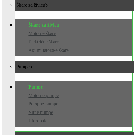
Škare za živicu
Škare za živicu
Motorne škare
Električne škare
Akumulatorske škare
Pumpe
Pumpe
Motorne pumpe
Potopne pumpe
Vrtne pumpe
Hidropak