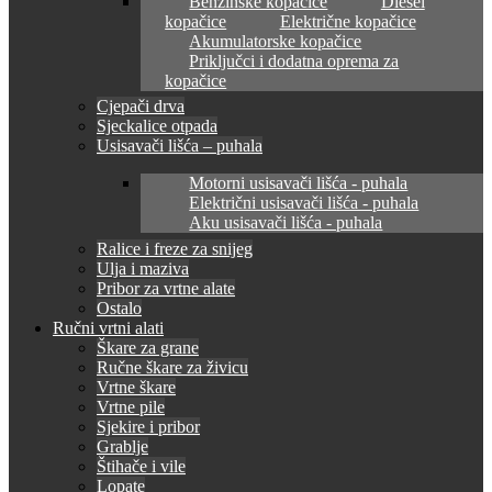
Benzinske kopačice
Diesel
kopačice
Električne kopačice
Akumulatorske kopačice
Priključci i dodatna oprema za
kopačice
Cjepači drva
Sjeckalice otpada
Usisavači lišća – puhala
Motorni usisavači lišća - puhala
Električni usisavači lišća - puhala
Aku usisavači lišća - puhala
Ralice i freze za snijeg
Ulja i maziva
Pribor za vrtne alate
Ostalo
Ručni vrtni alati
Škare za grane
Ručne škare za živicu
Vrtne škare
Vrtne pile
Sjekire i pribor
Grablje
Štihače i vile
Lopate