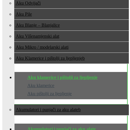
Aku Odvijači
Aku Pile
Aku Blanje – Blanjalice
Aku Višenamjenski alat
Aku Mikro / modelarski alati
Aku Klamerice i pištolji za ljepljenje
Aku klamerice i pištolji za ljepljenje
Aku klamerice
Aku pištolji za ljepljenje
Akumulatori i punjači za aku alate
Akumulatori i punjači za aku alate