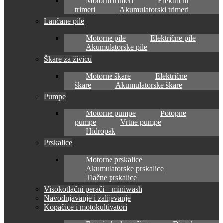
Motorni trimeri
Električni
trimeri
Akumulatorski trimeri
Lančane pile
Motorne pile
Električne pile
Akumulatorske pile
Škare za živicu
Motorne škare
Električne
škare
Akumulatorske škare
Pumpe
Motorne pumpe
Potopne
pumpe
Vrtne pumpe
Hidropak
Prskalice
Motorne prskalice
Akumulatorske prskalice
Tlačne prskalice
Visokotlačni perači – miniwash
Navodnjavanje i zalijevanje
Kopačice i motokultivatori