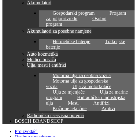
Akumulatori
Gospodarski program
Program
za poljoprivredu
Osobni
program
Akumulatori za posebne namjene
Hermetičke baterije
Trakcijske
baterije
Auto kozmetika
Metlice brisača
Ulja, masti i antifrizi
Motorna ulja za osobna vozila
Motorna ulja za gospodarska
vozila
Ulja za motorkotače
Ulja za mjenjače
Ulja za marine
program
Hidraulička i industrijska
ulja
Masti
Antifrizi
Kočione tekućine
Aditivi
Radionička i servisna oprema
BOSCH BRANDSHOP
Proizvođači
Osobno preuzimanje