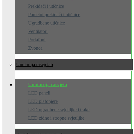
Prekidači i utičnice
Pametni prekidači i utičnice
Ugradbene utičnice
Ventilatori
Portafoni
Zvonca
Unutarnja rasvjeta
Unutarnja rasvjeta
LED paneli
LED plafonjere
LED ugradbene svjetiljke i trake
LED zidne i stropne svjetiljke