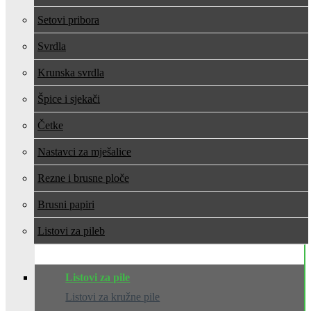
Setovi pribora
Svrdla
Krunska svrdla
Špice i sjekači
Četke
Nastavci za mješalice
Rezne i brusne ploče
Brusni papiri
Listovi za pile
Listovi za pile
Listovi za kružne pile