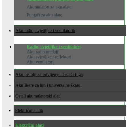
Akumulatori za aku alate
Punjači za aku alate
Aku radio, svjetiljke i ventilatori
Radio, svjetiljke i ventilatori
Aku radio uređaji
Aku svjetiljke / reflektori
Aku ventilatori
Aku pištolji za brtvljenje i čistači fuga
Aku škare za lim i univerzalne škare
Ostali akumulatorski alati
Električni alati
Električni alati