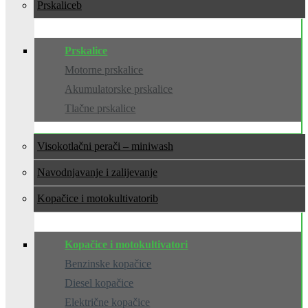
Prskalice
Prskalice
Motorne prskalice
Akumulatorske prskalice
Tlačne prskalice
Visokotlačni perači – miniwash
Navodnjavanje i zalijevanje
Kopačice i motokultivatori
Kopačice i motokultivatori
Benzinske kopačice
Diesel kopačice
Električne kopačice