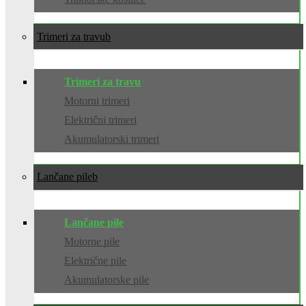
Trimeri za travu
Trimeri za travu
Motorni trimeri
Električni trimeri
Akumulatorski trimeri
Lančane pile
Lančane pile
Motorne pile
Električne pile
Akumulatorske pile