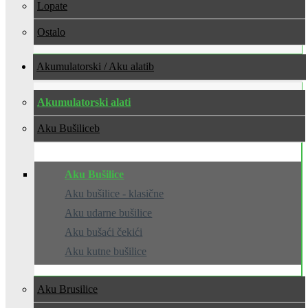
Lopate
Ostalo
Akumulatorski / Aku alati
Akumulatorski alati
Aku Bušilice
Aku Bušilice
Aku bušilice - klasične
Aku udarne bušilice
Aku bušaći čekići
Aku kutne bušilice
Aku Brusilice