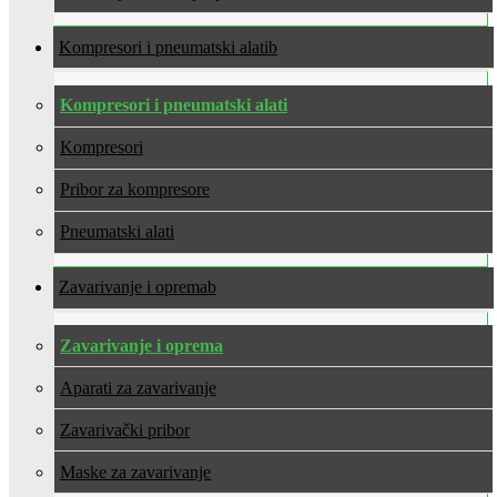
Kompresori i pneumatski alati
Kompresori i pneumatski alati
Kompresori
Pribor za kompresore
Pneumatski alati
Zavarivanje i oprema
Zavarivanje i oprema
Aparati za zavarivanje
Zavarivački pribor
Maske za zavarivanje