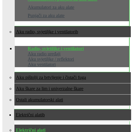
Akumulatori za aku alate
Punjači za aku alate
Aku radio, svjetiljke i ventilatori
Radio, svjetiljke i ventilatori
Aku radio uređaji
Aku svjetiljke / reflektori
Aku ventilatori
Aku pištolji za brtvljenje i čistači fuga
Aku škare za lim i univerzalne škare
Ostali akumulatorski alati
Električni alati
Električni alati