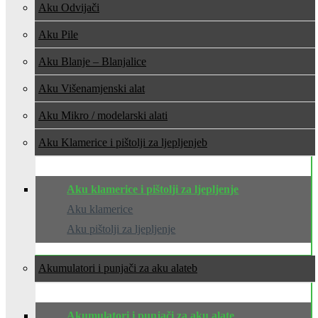
Aku Odvijači
Aku Pile
Aku Blanje – Blanjalice
Aku Višenamjenski alat
Aku Mikro / modelarski alati
Aku Klamerice i pištolji za ljepljenje
Aku klamerice i pištolji za ljepljenje
Aku klamerice
Aku pištolji za ljepljenje
Akumulatori i punjači za aku alate
Akumulatori i punjači za aku alate