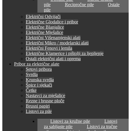
pile
Recipročne pile
Ostale
pile
Električni Odvijači
Električne Glodalice i pribor
Električne Blanjalice
Električne Mješalice
Električni Višenamjenski alati
Električni Mikro / modelarski alati
Električni Fenovi i lemila
Električne Klamerice i pištolji za ljepljenje
Ostali električni alati i oprema
Pribor za električne alate
Setovi pribora
Svrdla
Krunska svrdla
Špice i sjekači
Četke
Nastavci za mješalice
Rezne i brusne ploče
Brusni papiri
Listovi za pile
Listovi za kružne pile
Listovi
za sabljaste pile
Listovi za tračne