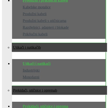
Produžni i priključni kabeli
Kabelske motalice
Produžni kabeli
Produžni kabeli s utičnicama
Razdjelnici, adapteri i blokade
Priključni kabeli
Utikači i natikači
Utikači i natikači
Industrijski
Monofazni
Prekidači, utičnice i oprema
Prekidači, utičnice i oprema