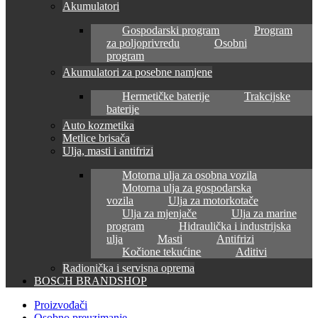
Akumulatori
Gospodarski program
Program
za poljoprivredu
Osobni
program
Akumulatori za posebne namjene
Hermetičke baterije
Trakcijske
baterije
Auto kozmetika
Metlice brisača
Ulja, masti i antifrizi
Motorna ulja za osobna vozila
Motorna ulja za gospodarska
vozila
Ulja za motorkotače
Ulja za mjenjače
Ulja za marine
program
Hidraulička i industrijska
ulja
Masti
Antifrizi
Kočione tekućine
Aditivi
Radionička i servisna oprema
BOSCH BRANDSHOP
Proizvođači
Osobno preuzimanje