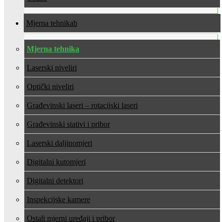
Mjerna tehnika
Mjerna tehnika
Laserski niveliri
Optički niveliri
Građevinski laseri – rotacijski laseri
Građevinski stativi i pribor
Laserski daljinomjeri
Digitalni kutomjeri
Digitalni detektori
Inspekcijske kamere
Ostali mjerni uređaji i pribor