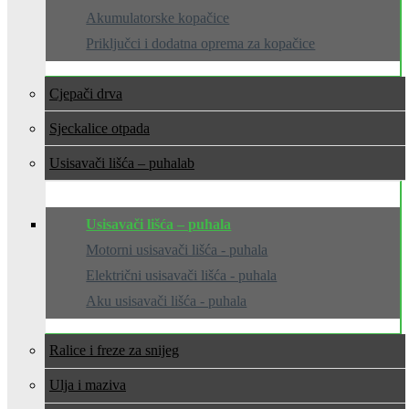
Akumulatorske kopačice
Priključci i dodatna oprema za kopačice
Cjepači drva
Sjeckalice otpada
Usisavači lišća – puhala
Usisavači lišća – puhala
Motorni usisavači lišća - puhala
Električni usisavači lišća - puhala
Aku usisavači lišća - puhala
Ralice i freze za snijeg
Ulja i maziva