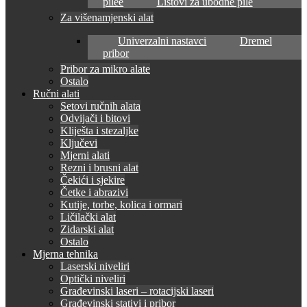
pilee
Listovi za ubodne pile
Za višenamjenski alat
Univerzalni nastavci
Dremel
pribor
Pribor za mikro alate
Ostalo
Ručni alati
Setovi ručnih alata
Odvijači i bitovi
Kliješta i stezaljke
Ključevi
Mjerni alati
Rezni i brusni alat
Čekići i sjekire
Četke i abrazivi
Kutije, torbe, kolica i ormari
Ličilački alat
Zidarski alat
Ostalo
Mjerna tehnika
Laserski niveliri
Optički niveliri
Građevinski laseri – rotacijski laseri
Građevinski stativi i pribor