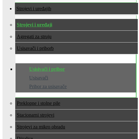
Strojevi i uređaji
Strojevi i uređaji
Agregati za struju
Usisavači i pribor
Usisivači i pribor
Usisavači
Pribor za usisavače
Preklopne i stolne pile
Stacionarni strojevi
Strojevi za mikro obradu
Dizalice