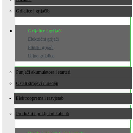
Grijalice i grijači
Grijalice i grijači
Električni grijači
Plinski grijači
Uljne grijalice
Punjači akumulatora i starteri
Ostali strojevi i uređaji
Elektrooprema i rasvjeta
Produžni i priključni kabeli