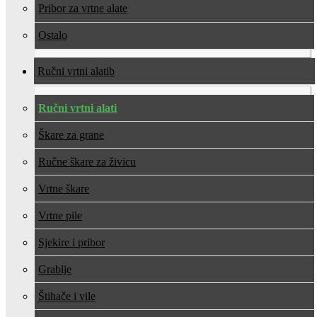
Pribor za vrtne alate
Ostalo
Ručni vrtni alati
Ručni vrtni alati
Škare za grane
Ručne škare za živicu
Vrtne škare
Vrtne pile
Sjekire i pribor
Grablje
Štihače i vile