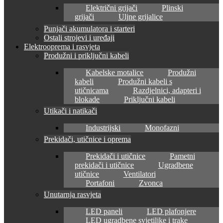
Električni grijači
Plinski
grijači
Uljne grijalice
Punjači akumulatora i starteri
Ostali strojevi i uređaji
Elektrooprema i rasvjeta
Produžni i priključni kabeli
Kabelske motalice
Produžni
kabeli
Produžni kabeli s
utičnicama
Razdjelnici, adapteri i
blokade
Priključni kabeli
Utikači i natikači
Industrijski
Monofazni
Prekidači, utičnice i oprema
Prekidači i utičnice
Pametni
prekidači i utičnice
Ugradbene
utičnice
Ventilatori
Portafoni
Zvonca
Unutarnja rasvjeta
LED paneli
LED plafonjere
LED ugradbene svjetiljke i trake