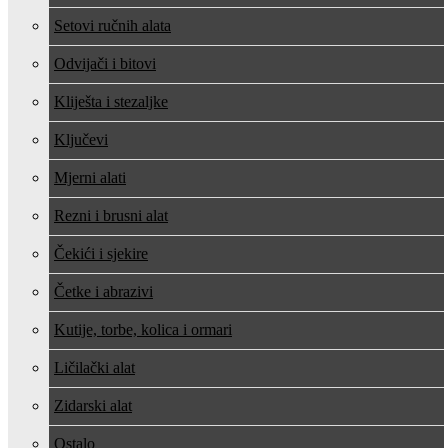
Setovi ručnih alata
Odvijači i bitovi
Kliješta i stezaljke
Ključevi
Mjerni alati
Rezni i brusni alat
Čekići i sjekire
Četke i abrazivi
Kutije, torbe, kolica i ormari
Ličilački alat
Zidarski alat
Ostalo