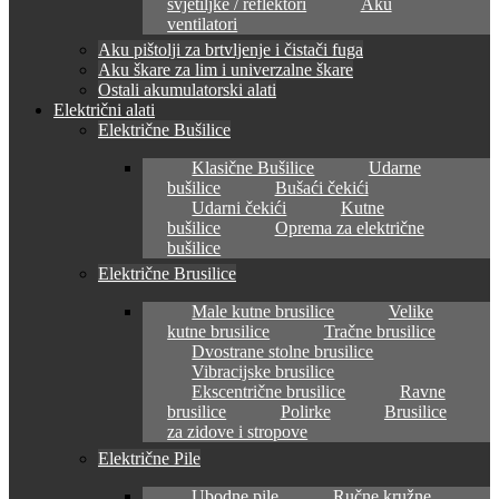
svjetiljke / reflektori
Aku
ventilatori
Aku pištolji za brtvljenje i čistači fuga
Aku škare za lim i univerzalne škare
Ostali akumulatorski alati
Električni alati
Električne Bušilice
Klasične Bušilice
Udarne
bušilice
Bušaći čekići
Udarni čekići
Kutne
bušilice
Oprema za električne
bušilice
Električne Brusilice
Male kutne brusilice
Velike
kutne brusilice
Tračne brusilice
Dvostrane stolne brusilice
Vibracijske brusilice
Ekscentrične brusilice
Ravne
brusilice
Polirke
Brusilice
za zidove i stropove
Električne Pile
Ubodne pile
Ručne kružne