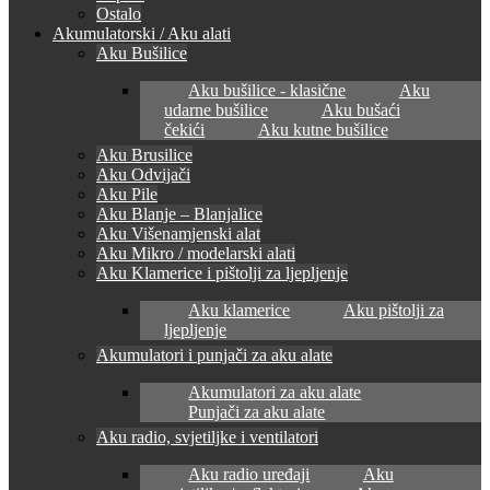
Ostalo
Akumulatorski / Aku alati
Aku Bušilice
Aku bušilice - klasične
Aku
udarne bušilice
Aku bušaći
čekići
Aku kutne bušilice
Aku Brusilice
Aku Odvijači
Aku Pile
Aku Blanje – Blanjalice
Aku Višenamjenski alat
Aku Mikro / modelarski alati
Aku Klamerice i pištolji za ljepljenje
Aku klamerice
Aku pištolji za
ljepljenje
Akumulatori i punjači za aku alate
Akumulatori za aku alate
Punjači za aku alate
Aku radio, svjetiljke i ventilatori
Aku radio uređaji
Aku