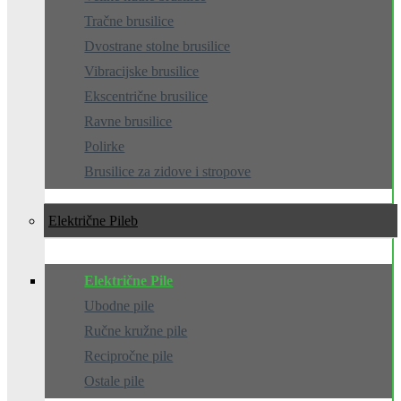
Tračne brusilice
Dvostrane stolne brusilice
Vibracijske brusilice
Ekscentrične brusilice
Ravne brusilice
Polirke
Brusilice za zidove i stropove
Električne Pile
Električne Pile
Ubodne pile
Ručne kružne pile
Recipročne pile
Ostale pile