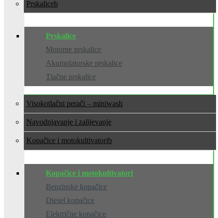
Prskalice
Prskalice
Motorne prskalice
Akumulatorske prskalice
Tlačne prskalice
Visokotlačni perači – miniwash
Navodnjavanje i zalijevanje
Kopačice i motokultivatori
Kopačice i motokultivatori
Benzinske kopačice
Diesel kopačice
Električne kopačice