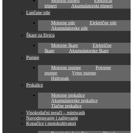
Motorni trimeri
Električni
trimeri
Akumulatorski trimeri
Lančane pile
Motorne pile
Električne pile
Akumulatorske pile
Škare za živicu
Motorne škare
Električne
škare
Akumulatorske škare
Pumpe
Motorne pumpe
Potopne
pumpe
Vrtne pumpe
Hidropak
Prskalice
Motorne prskalice
Akumulatorske prskalice
Tlačne prskalice
Visokotlačni perači – miniwash
Navodnjavanje i zalijevanje
Kopačice i motokultivatori