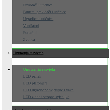
Prekidači i utičnice
Pametni prekidači i utičnice
Ugradbene utičnice
Ventilatori
Portafoni
Zvonca
Unutarnja rasvjeta
Unutarnja rasvjeta
LED paneli
LED plafonjere
LED ugradbene svjetiljke i trake
LED zidne i stropne svjetiljke