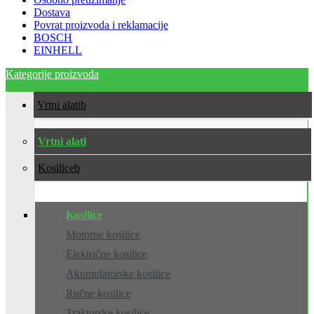
Dostava
Povrat proizvoda i reklamacije
BOSCH
EINHELL
Kategorije proizvoda
Vrtni alati
Vrtni alati
Kosilice
Kosilice
Motorne kosilice
Električne kosilice
Akumulatorske kosilice
Ručne kosilice
Traktorske kosilice