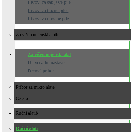
Listovi za sabljaste pile
Listovi za tračne pilee
Listovi za ubodne pile
Za višenamjenski alat
Za višenamjenski alat
Univerzalni nastavci
Dremel pribor
Pribor za mikro alate
Ostalo
Ručni alati
Ručni alati