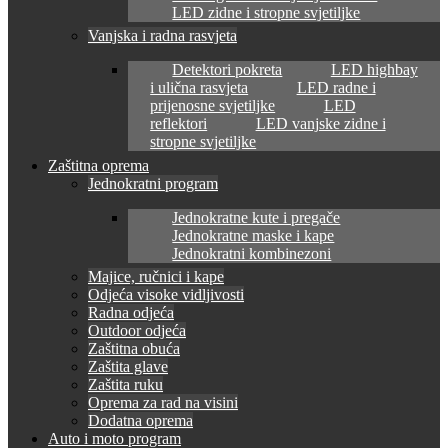
LED zidne i stropne svjetiljke
Vanjska i radna rasvjeta
Detektori pokreta
LED highbay
i ulična rasvjeta
LED radne i
prijenosne svjetiljke
LED
reflektori
LED vanjske zidne i
stropne svjetiljke
Zaštitna oprema
Jednokratni program
Jednokratne kute i pregače
Jednokratne maske i kape
Jednokratni kombinezoni
Majice, ručnici i kape
Odjeća visoke vidljivosti
Radna odjeća
Outdoor odjeća
Zaštitna obuća
Zaštita glave
Zaštita ruku
Oprema za rad na visini
Dodatna oprema
Auto i moto program