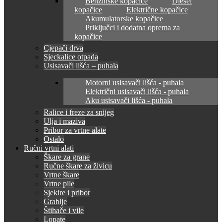
Benzinske kopačice
Diesel
kopačice
Električne kopačice
Akumulatorske kopačice
Priključci i dodatna oprema za
kopačice
Cjepači drva
Sjeckalice otpada
Usisavači lišća – puhala
Motorni usisavači lišća - puhala
Električni usisavači lišća - puhala
Aku usisavači lišća - puhala
Ralice i freze za snijeg
Ulja i maziva
Pribor za vrtne alate
Ostalo
Ručni vrtni alati
Škare za grane
Ručne škare za živicu
Vrtne škare
Vrtne pile
Sjekire i pribor
Grablje
Štihače i vile
Lopate