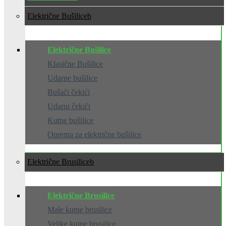
Električne Bušilice
Električne Bušilice
Klasične Bušilice
Udarne bušilice
Bušaći čekići
Udarni čekići
Kutne bušilice
Oprema za električne bušilice
Električne Brusilice
Električne Brusilice
Male kutne brusilice
Velike kutne brusilice