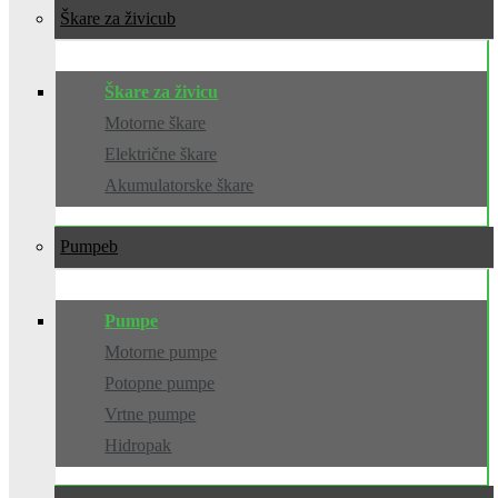
Škare za živicu
Škare za živicu
Motorne škare
Električne škare
Akumulatorske škare
Pumpe
Pumpe
Motorne pumpe
Potopne pumpe
Vrtne pumpe
Hidropak