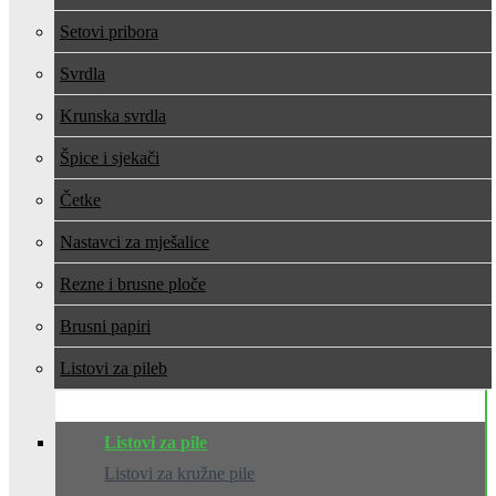
Setovi pribora
Svrdla
Krunska svrdla
Špice i sjekači
Četke
Nastavci za mješalice
Rezne i brusne ploče
Brusni papiri
Listovi za pile
Listovi za pile
Listovi za kružne pile