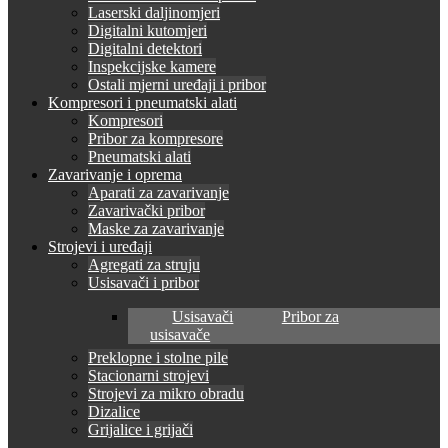
Laserski daljinomjeri
Digitalni kutomjeri
Digitalni detektori
Inspekcijske kamere
Ostali mjerni uređaji i pribor
Kompresori i pneumatski alati
Kompresori
Pribor za kompresore
Pneumatski alati
Zavarivanje i oprema
Aparati za zavarivanje
Zavarivački pribor
Maske za zavarivanje
Strojevi i uređaji
Agregati za struju
Usisavači i pribor
Usisavači
Pribor za
usisavače
Preklopne i stolne pile
Stacionarni strojevi
Strojevi za mikro obradu
Dizalice
Grijalice i grijači