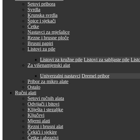
Setovi pribora
Svrdla
Krunska svrdla
Špice i sjekači
Četke
Nastavci za mješalice
Rezne i brusne ploče
Brusni papiri
Listovi za pile
Listovi za kružne pile
Listovi za sabljaste pile
Listo
Za višenamjenski alat
Univerzalni nastavci
Dremel pribor
Pribor za mikro alate
Ostalo
Ručni alati
Setovi ručnih alata
Odvijači i bitovi
Kliješta i stezaljke
Ključevi
Mjerni alati
Rezni i brusni alat
Čekići i sjekire
Četke i abrazivi