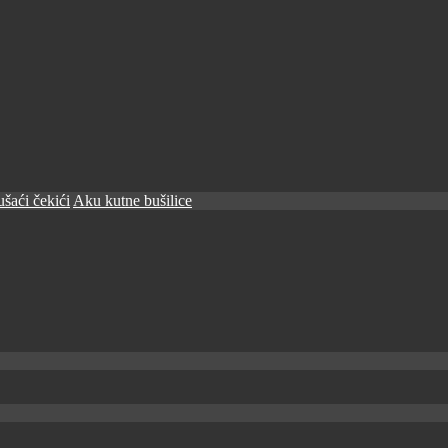
šaći čekići
Aku kutne bušilice