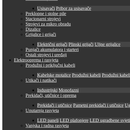
Usisavači
Pribor za usisavače
Preklopne i stolne pile
Stacionarni strojevi
Strojevi za mikro obradu
Dizalice
Grijalice i grijači
Električni grijači
Plinski grijači
Uljne grijalice
Punjači akumulatora i starteri
Ostali strojevi i uređaji
Elektrooprema i rasvjeta
Produžni i priključni kabeli
Kabelske motalice
Produžni kabeli
Produžni kabeli
Utikači i natikači
Industrijski
Monofazni
Prekidači, utičnice i oprema
Prekidači i utičnice
Pametni prekidači i utičnice
Ug
Unutarnja rasvjeta
LED paneli
LED plafonjere
LED ugradbene svjetil
Vanjska i radna rasvjeta