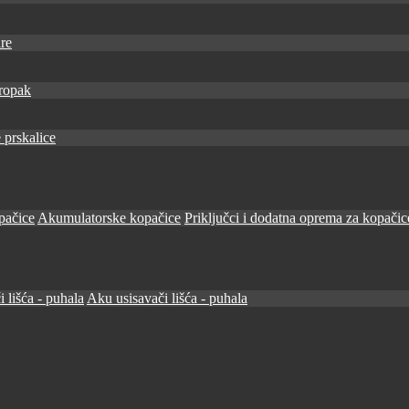
re
ropak
 prskalice
pačice
Akumulatorske kopačice
Priključci i dodatna oprema za kopačic
i lišća - puhala
Aku usisavači lišća - puhala