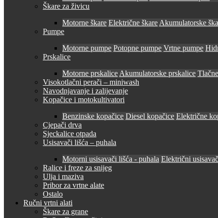
Škare za živicu
Motorne škare
Električne škare
Akumulatorske ška
Pumpe
Motorne pumpe
Potopne pumpe
Vrtne pumpe
Hid
Prskalice
Motorne prskalice
Akumulatorske prskalice
Tlačne
Visokotlačni perači – miniwash
Navodnjavanje i zalijevanje
Kopačice i motokultivatori
Benzinske kopačice
Diesel kopačice
Električne ko
Cjepači drva
Sjeckalice otpada
Usisavači lišća – puhala
Motorni usisavači lišća - puhala
Električni usisavač
Ralice i freze za snijeg
Ulja i maziva
Pribor za vrtne alate
Ostalo
Ručni vrtni alati
Škare za grane