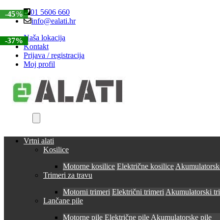
Skip
Skip
01 5606 660
-45%
to
to
info@ealati.hr
navigation
content
Naša lokacija
-17%
-37%
Kontakt
Prijava / registracija
Moj profil
Vrtni alati
Kosilice
Motorne kosilice
Električne kosilice
Akumulatorske
Trimeri za travu
Motorni trimeri
Električni trimeri
Akumulatorski tr
Lančane pile
Motorne pile
Električne pile
Akumulatorske pile