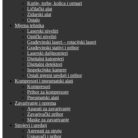
Kutije, torbe, kolica i ormari
Ličilački alat
Zidarski alat
Ostalo
Mjerna tehnika
Laserski niveliri
Optički niveliri
Građevinski laseri – rotacijski laseri
Građevinski stativi i pribor
Laserski daljinomjeri
Digitalni kutomjeri
Digitalni detektori
Inspekcijske kamere
Ostali mjerni uređaji i pribor
Kompresori i pneumatski alati
Kompresori
Pribor za kompresore
Pneumatski alati
Zavarivanje i oprema
Aparati za zavarivanje
Zavarivački pribor
Maske za zavarivanje
Strojevi i uređaji
Agregati za struju
Usisavači i pribor