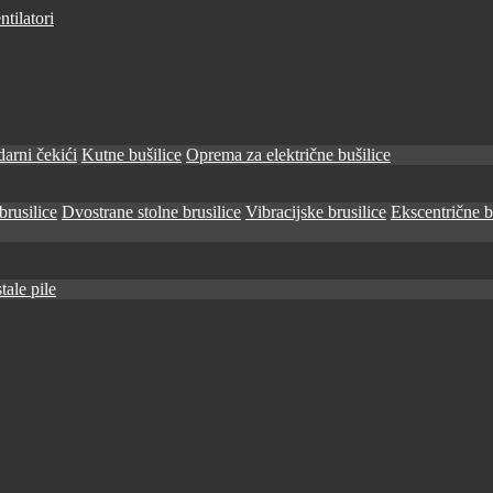
tilatori
arni čekići
Kutne bušilice
Oprema za električne bušilice
brusilice
Dvostrane stolne brusilice
Vibracijske brusilice
Ekscentrične b
tale pile