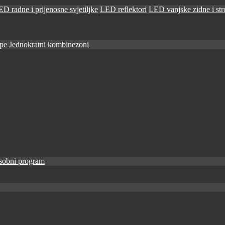
D radne i prijenosne svjetiljke
LED reflektori
LED vanjske zidne i stro
ape
Jednokratni kombinezoni
sobni program