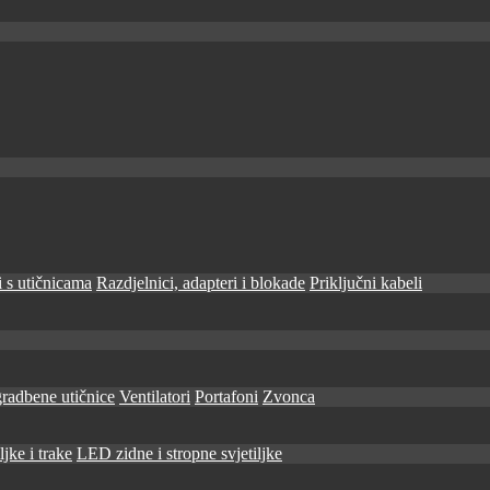
 s utičnicama
Razdjelnici, adapteri i blokade
Priključni kabeli
radbene utičnice
Ventilatori
Portafoni
Zvonca
jke i trake
LED zidne i stropne svjetiljke