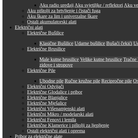
Aku radio uređaji
Aku svjetiljke / reflektori
Aku ven
Aku pištolji za brtvljenje i čistači fuga
Aku škare za lim i univerzalne škare
Ostali akumulatorski alati
Električni alati
Električne Bušilice
Klasične Bušilice
Udarne bušilice
Bušaći čekići
Ud
Električne Brusilice
Male kutne brusilice
Velike kutne brusilice
Tračne 
zidove i stropove
Električne Pile
Ubodne pile
Ručne kružne pile
Recipročne pile
Os
Električni Odvijači
Električne Glodalice i pribor
Električne Blanjalice
Električne Mješalice
Električni Višenamjenski alati
Električni Mikro / modelarski alati
Električni Fenovi i lemila
Električne Klamerice i pištolji za ljepljenje
Ostali električni alati i oprema
Pribor za električne alate