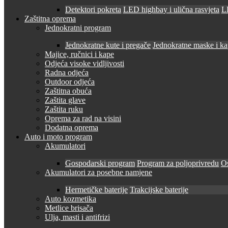
Detektori pokreta
LED highbay i ulična rasvjeta
LE
Zaštitna oprema
Jednokratni program
Jednokratne kute i pregače
Jednokratne maske i k
Majice, ručnici i kape
Odjeća visoke vidljivosti
Radna odjeća
Outdoor odjeća
Zaštitna obuća
Zaštita glave
Zaštita ruku
Oprema za rad na visini
Dodatna oprema
Auto i moto program
Akumulatori
Gospodarski program
Program za poljoprivredu
O
Akumulatori za posebne namjene
Hermetičke baterije
Trakcijske baterije
Auto kozmetika
Metlice brisača
Ulja, masti i antifrizi