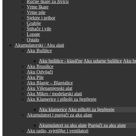
Ručne škare za živicu
Vrtne škare
Vrtne pile
Sjekire i pribor
Grablje
Štihače i vile
Lopate
Ostalo
Akumulatorski / Aku alati
Aku Bušilice
Aku bušilice - klasične
Aku udarne bušilice
Aku bu
Aku Brusilice
Aku Odvijači
Aku Pile
Aku Blanje – Blanjalice
Aku Višenamjenski alat
Aku Mikro / modelarski alati
Aku Klamerice i pištolji za ljepljenje
Aku klamerice
Aku pištolji za ljepljenje
Akumulatori i punjači za aku alate
Akumulatori za aku alate
Punjači za aku alate
Aku radio, svjetiljke i ventilatori