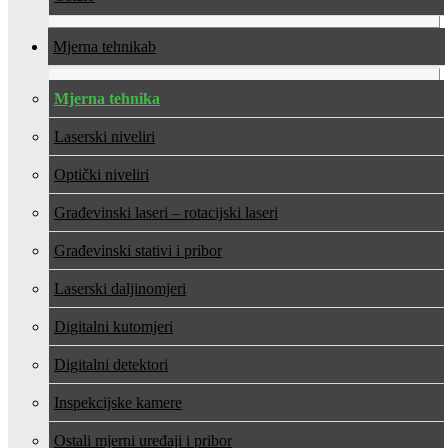
Mjerna tehnika
Mjerna tehnika
Laserski niveliri
Optički niveliri
Građevinski laseri – rotacijski laseri
Građevinski stativi i pribor
Laserski daljinomjeri
Digitalni kutomjeri
Digitalni detektori
Inspekcijske kamere
Ostali mjerni uređaji i pribor