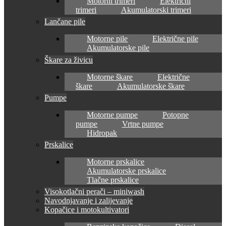
Motorni trimeri
Električni
trimeri
Akumulatorski trimeri
Lančane pile
Motorne pile
Električne pile
Akumulatorske pile
Škare za živicu
Motorne škare
Električne
škare
Akumulatorske škare
Pumpe
Motorne pumpe
Potopne
pumpe
Vrtne pumpe
Hidropak
Prskalice
Motorne prskalice
Akumulatorske prskalice
Tlačne prskalice
Visokotlačni perači – miniwash
Navodnjavanje i zalijevanje
Kopačice i motokultivatori