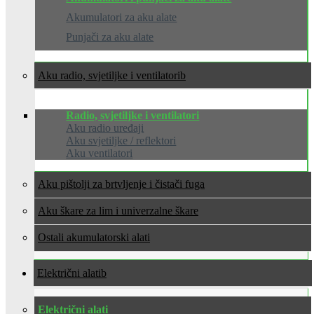
Akumulatori za aku alate
Punjači za aku alate
Aku radio, svjetiljke i ventilatori
Radio, svjetiljke i ventilatori
Aku radio uređaji
Aku svjetiljke / reflektori
Aku ventilatori
Aku pištolji za brtvljenje i čistači fuga
Aku škare za lim i univerzalne škare
Ostali akumulatorski alati
Električni alati
Električni alati