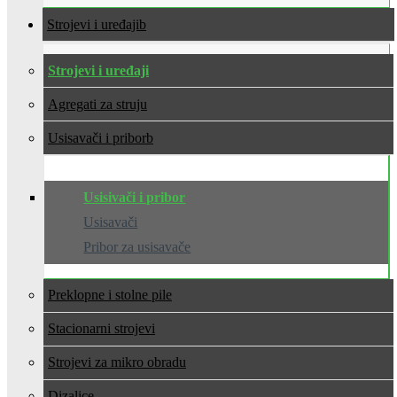
Strojevi i uređaji
Strojevi i uređaji
Agregati za struju
Usisavači i pribor
Usisivači i pribor
Usisavači
Pribor za usisavače
Preklopne i stolne pile
Stacionarni strojevi
Strojevi za mikro obradu
Dizalice