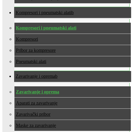
Kompresori i pneumatski alati
Kompresori i pneumatski alati
Kompresori
Pribor za kompresore
Pneumatski alati
Zavarivanje i oprema
Zavarivanje i oprema
Aparati za zavarivanje
Zavarivački pribor
Maske za zavarivanje