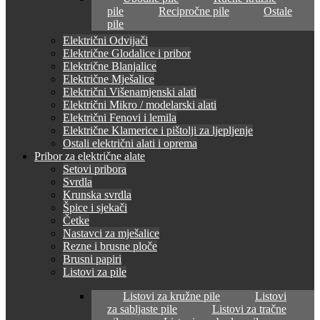
pile
Recipročne pile
Ostale
pile
Električni Odvijači
Električne Glodalice i pribor
Električne Blanjalice
Električne Mješalice
Električni Višenamjenski alati
Električni Mikro / modelarski alati
Električni Fenovi i lemila
Električne Klamerice i pištolji za ljepljenje
Ostali električni alati i oprema
Pribor za električne alate
Setovi pribora
Svrdla
Krunska svrdla
Špice i sjekači
Četke
Nastavci za mješalice
Rezne i brusne ploče
Brusni papiri
Listovi za pile
Listovi za kružne pile
Listovi
za sabljaste pile
Listovi za tračne