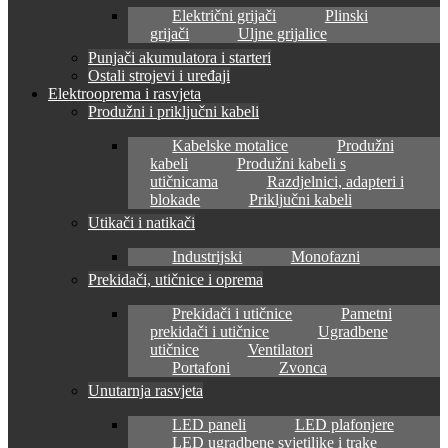
Električni grijači
Plinski
grijači
Uljne grijalice
Punjači akumulatora i starteri
Ostali strojevi i uređaji
Elektrooprema i rasvjeta
Produžni i priključni kabeli
Kabelske motalice
Produžni
kabeli
Produžni kabeli s
utičnicama
Razdjelnici, adapteri i
blokade
Priključni kabeli
Utikači i natikači
Industrijski
Monofazni
Prekidači, utičnice i oprema
Prekidači i utičnice
Pametni
prekidači i utičnice
Ugradbene
utičnice
Ventilatori
Portafoni
Zvonca
Unutarnja rasvjeta
LED paneli
LED plafonjere
LED ugradbene svjetiljke i trake