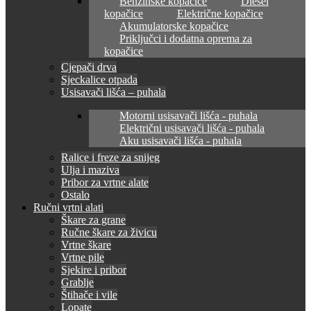
Benzinske kopačice
Diesel
kopačice
Električne kopačice
Akumulatorske kopačice
Priključci i dodatna oprema za
kopačice
Cjepači drva
Sjeckalice otpada
Usisavači lišća – puhala
Motorni usisavači lišća - puhala
Električni usisavači lišća - puhala
Aku usisavači lišća - puhala
Ralice i freze za snijeg
Ulja i maziva
Pribor za vrtne alate
Ostalo
Ručni vrtni alati
Škare za grane
Ručne škare za živicu
Vrtne škare
Vrtne pile
Sjekire i pribor
Grablje
Štihače i vile
Lopate