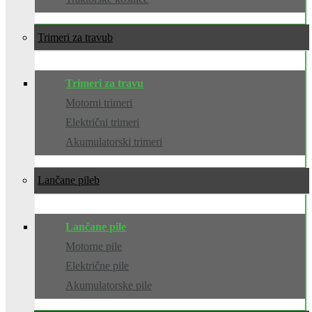
Trimeri za travu
Trimeri za travu
Motorni trimeri
Električni trimeri
Akumulatorski trimeri
Lančane pile
Lančane pile
Motorne pile
Električne pile
Akumulatorske pile