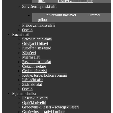
pilee
Listovi za ubodne pile
Za višenamjenski alat
Univerzalni nastavci
Dremel
pribor
Pribor za mikro alate
Ostalo
Ručni alati
Setovi ručnih alata
Odvijači i bitovi
Kliješta i stezaljke
Ključevi
Mjerni alati
Rezni i brusni alat
Čekići i sjekire
Četke i abrazivi
Kutije, torbe, kolica i ormari
Ličilački alat
Zidarski alat
Ostalo
Mjerna tehnika
Laserski niveliri
Optički niveliri
Građevinski laseri – rotacijski laseri
Građevinski stativi i pribor