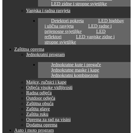
LED zidne i stropne svjetiljke
Vanjska i radna rasvjeta
Detektori pokreta
LED highbay
i ulična rasvjeta
LED radne i
prijenosne svjetiljke
LED
reflektori
LED vanjske zidne i
stropne svjetiljke
Zaštitna oprema
Jednokratni program
Jednokratne kute i pregače
Jednokratne maske i kape
Jednokratni kombinezoni
Majice, ručnici i kape
Odjeća visoke vidljivosti
Radna odjeća
Outdoor odjeća
Zaštitna obuća
Zaštita glave
Zaštita ruku
Oprema za rad na visini
Dodatna oprema
Auto i moto program