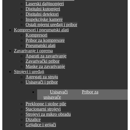
Laserski daljinomjeri
Digitalni kutomjeri
Digitalni detektori
Inspekcijske kamere
Ostali mjerni uređaji i pribor
Kompresori i pneumatski alati
Kompresori
Pribor za kompresore
Pneumatski alati
Zavarivanje i oprema
Aparati za zavarivanje
Zavarivački pribor
Maske za zavarivanje
Strojevi i uređaji
Agregati za struju
Usisavači i pribor
Usisavači
Pribor za
usisavače
Preklopne i stolne pile
Stacionarni strojevi
Strojevi za mikro obradu
Dizalice
Grijalice i grijači