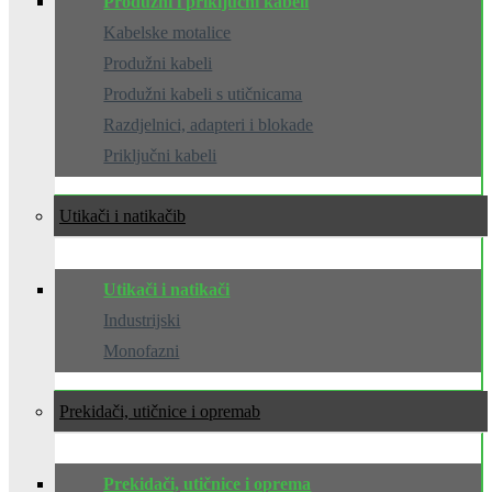
Produžni i priključni kabeli
Kabelske motalice
Produžni kabeli
Produžni kabeli s utičnicama
Razdjelnici, adapteri i blokade
Priključni kabeli
Utikači i natikači
Utikači i natikači
Industrijski
Monofazni
Prekidači, utičnice i oprema
Prekidači, utičnice i oprema