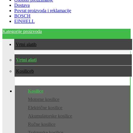
Dostava
Povrat proizvoda i reklamacije
BOSCH
EINHELL
Kategorije proizvoda
Vrtni alati
Vrtni alati
Kosilice
Kosilice
Motorne kosilice
Električne kosilice
Akumulatorske kosilice
Ručne kosilice
Traktorske kosilice