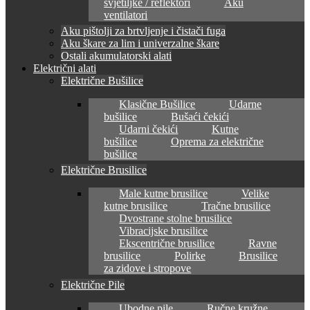
svjetiljke / reflektori
Aku
ventilatori
Aku pištolji za brtvljenje i čistači fuga
Aku škare za lim i univerzalne škare
Ostali akumulatorski alati
Električni alati
Električne Bušilice
Klasične Bušilice
Udarne
bušilice
Bušaći čekići
Udarni čekići
Kutne
bušilice
Oprema za električne
bušilice
Električne Brusilice
Male kutne brusilice
Velike
kutne brusilice
Tračne brusilice
Dvostrane stolne brusilice
Vibracijske brusilice
Ekscentrične brusilice
Ravne
brusilice
Polirke
Brusilice
za zidove i stropove
Električne Pile
Ubodne pile
Ručne kružne