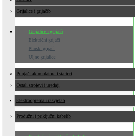
Grijalice i grijači
Grijalice i grijači
Električni grijači
Plinski grijači
Uljne grijalice
Punjači akumulatora i starteri
Ostali strojevi i uređaji
Elektrooprema i rasvjeta
Produžni i priključni kabeli