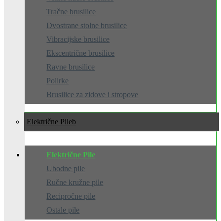
Tračne brusilice
Dvostrane stolne brusilice
Vibracijske brusilice
Ekscentrične brusilice
Ravne brusilice
Polirke
Brusilice za zidove i stropove
Električne Pile
Električne Pile
Ubodne pile
Ručne kružne pile
Recipročne pile
Ostale pile