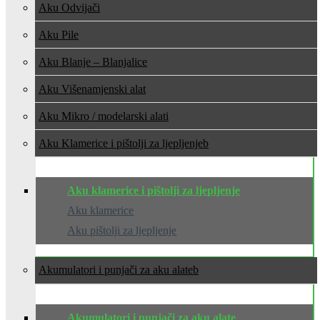
Aku Odvijači
Aku Pile
Aku Blanje – Blanjalice
Aku Višenamjenski alat
Aku Mikro / modelarski alati
Aku Klamerice i pištolji za ljepljenje
Aku klamerice i pištolji za ljepljenje
Aku klamerice
Aku pištolji za ljepljenje
Akumulatori i punjači za aku alate
Akumulatori i punjači za aku alate