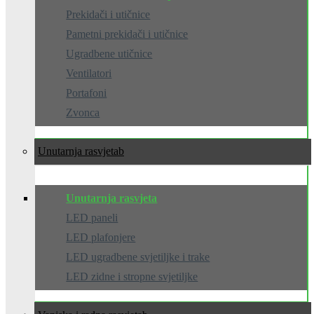
Prekidači i utičnice
Pametni prekidači i utičnice
Ugradbene utičnice
Ventilatori
Portafoni
Zvonca
Unutarnja rasvjeta
Unutarnja rasvjeta
LED paneli
LED plafonjere
LED ugradbene svjetiljke i trake
LED zidne i stropne svjetiljke