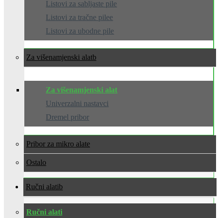
Listovi za sabljaste pile
Listovi za tračne pilee
Listovi za ubodne pile
Za višenamjenski alat
Za višenamjenski alat
Univerzalni nastavci
Dremel pribor
Pribor za mikro alate
Ostalo
Ručni alati
Ručni alati