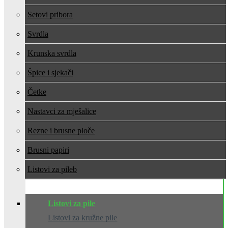
Setovi pribora
Svrdla
Krunska svrdla
Špice i sjekači
Četke
Nastavci za mješalice
Rezne i brusne ploče
Brusni papiri
Listovi za pile
Listovi za pile
Listovi za kružne pile