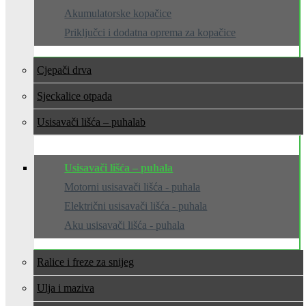
Akumulatorske kopačice
Priključci i dodatna oprema za kopačice
Cjepači drva
Sjeckalice otpada
Usisavači lišća – puhala
Usisavači lišća – puhala
Motorni usisavači lišća - puhala
Električni usisavači lišća - puhala
Aku usisavači lišća - puhala
Ralice i freze za snijeg
Ulja i maziva