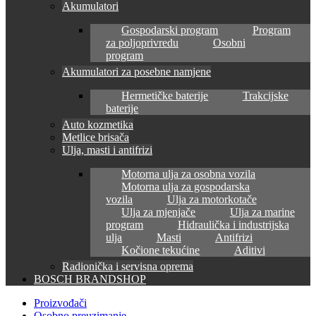
Akumulatori
Gospodarski program
Program
za poljoprivredu
Osobni
program
Akumulatori za posebne namjene
Hermetičke baterije
Trakcijske
baterije
Auto kozmetika
Metlice brisača
Ulja, masti i antifrizi
Motorna ulja za osobna vozila
Motorna ulja za gospodarska
vozila
Ulja za motorkotače
Ulja za mjenjače
Ulja za marine
program
Hidraulička i industrijska
ulja
Masti
Antifrizi
Kočione tekućine
Aditivi
Radionička i servisna oprema
BOSCH BRANDSHOP
Proizvođači
Osobno preuzimanje