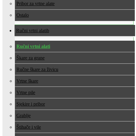
Pribor za vrtne alate
Ostalo
Ručni vrtni alati
Ručni vrtni alati
Škare za grane
Ručne škare za živicu
Vrtne škare
Vrtne pile
Sjekire i pribor
Grablje
Štihače i vile