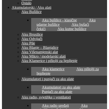
Ostalo
Akumulatorski / Aku alati
Aku Bušilice
Aku bušilice - klasične
Aku
udarne bušilice
Aku bušaći
čekići
Aku kutne bušilice
Aku Brusilice
Aku Odvijači
Aku Pile
Aku Blanje – Blanjalice
Aku Višenamjenski alat
Aku Mikro / modelarski alati
Aku Klamerice i pištolji za ljepljenje
Aku klamerice
Aku pištolji za
ljepljenje
Akumulatori i punjači za aku alate
Akumulatori za aku alate
Punjači za aku alate
Aku radio, svjetiljke i ventilatori
Aku radio uređaji
Aku