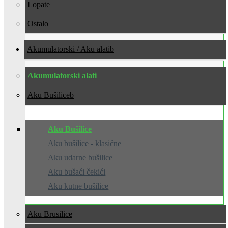
Lopate
Ostalo
Akumulatorski / Aku alati
Akumulatorski alati
Aku Bušilice
Aku Bušilice
Aku bušilice - klasične
Aku udarne bušilice
Aku bušaći čekići
Aku kutne bušilice
Aku Brusilice