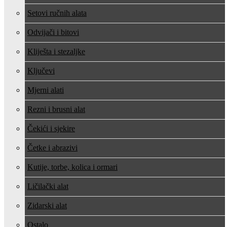
Setovi ručnih alata
Odvijači i bitovi
Kliješta i stezaljke
Ključevi
Mjerni alati
Rezni i brusni alat
Čekići i sjekire
Četke i abrazivi
Kutije, torbe, kolica i ormari
Ličilački alat
Zidarski alat
Ostalo