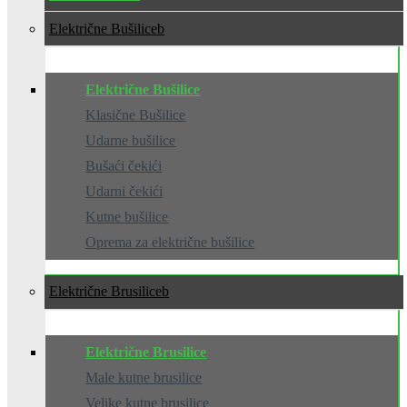
Električne Bušilice
Električne Bušilice
Klasične Bušilice
Udarne bušilice
Bušaći čekići
Udarni čekići
Kutne bušilice
Oprema za električne bušilice
Električne Brusilice
Električne Brusilice
Male kutne brusilice
Velike kutne brusilice