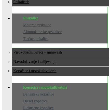
Prskalice
Prskalice
Motorne prskalice
Akumulatorske prskalice
Tlačne prskalice
Visokotlačni perači – miniwash
Navodnjavanje i zalijevanje
Kopačice i motokultivatori
Kopačice i motokultivatori
Benzinske kopačice
Diesel kopačice
Električne kopačice