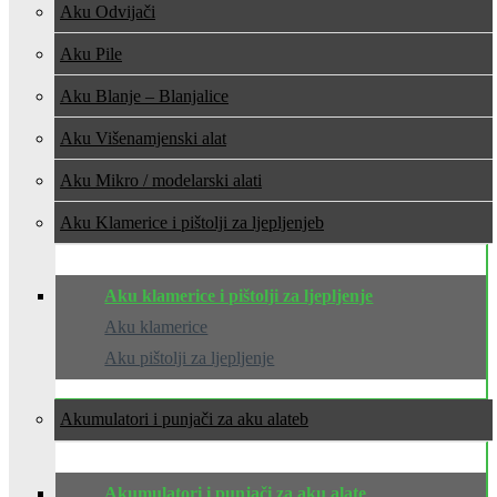
Aku Odvijači
Aku Pile
Aku Blanje – Blanjalice
Aku Višenamjenski alat
Aku Mikro / modelarski alati
Aku Klamerice i pištolji za ljepljenje
Aku klamerice i pištolji za ljepljenje
Aku klamerice
Aku pištolji za ljepljenje
Akumulatori i punjači za aku alate
Akumulatori i punjači za aku alate