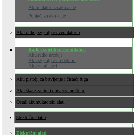
Akumulatori za aku alate
Punjači za aku alate
Aku radio, svjetiljke i ventilatori
Radio, svjetiljke i ventilatori
Aku radio uređaji
Aku svjetiljke / reflektori
Aku ventilatori
Aku pištolji za brtvljenje i čistači fuga
Aku škare za lim i univerzalne škare
Ostali akumulatorski alati
Električni alati
Električni alati