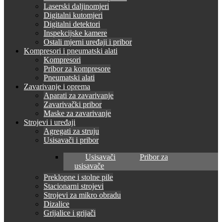
Laserski daljinomjeri
Digitalni kutomjeri
Digitalni detektori
Inspekcijske kamere
Ostali mjerni uređaji i pribor
Kompresori i pneumatski alati
Kompresori
Pribor za kompresore
Pneumatski alati
Zavarivanje i oprema
Aparati za zavarivanje
Zavarivački pribor
Maske za zavarivanje
Strojevi i uređaji
Agregati za struju
Usisavači i pribor
Usisavači
Pribor za
usisavače
Preklopne i stolne pile
Stacionarni strojevi
Strojevi za mikro obradu
Dizalice
Grijalice i grijači