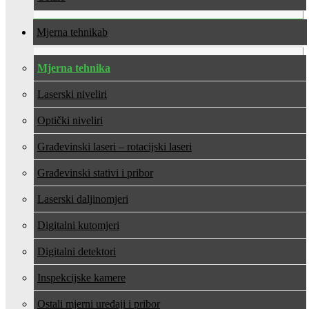
Mjerna tehnika
Mjerna tehnika
Laserski niveliri
Optički niveliri
Građevinski laseri – rotacijski laseri
Građevinski stativi i pribor
Laserski daljinomjeri
Digitalni kutomjeri
Digitalni detektori
Inspekcijske kamere
Ostali mjerni uređaji i pribor