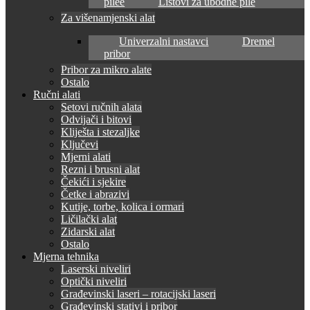
pilee
Listovi za ubodne pile
Za višenamjenski alat
Univerzalni nastavci
Dremel
pribor
Pribor za mikro alate
Ostalo
Ručni alati
Setovi ručnih alata
Odvijači i bitovi
Kliješta i stezaljke
Ključevi
Mjerni alati
Rezni i brusni alat
Čekići i sjekire
Četke i abrazivi
Kutije, torbe, kolica i ormari
Ličilački alat
Zidarski alat
Ostalo
Mjerna tehnika
Laserski niveliri
Optički niveliri
Građevinski laseri – rotacijski laseri
Građevinski stativi i pribor