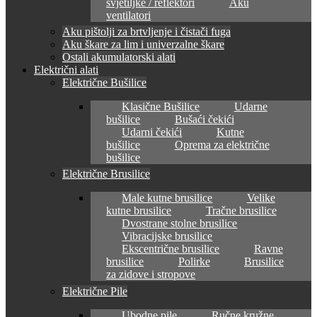
svjetiljke / reflektori
Aku
ventilatori
Aku pištolji za brtvljenje i čistači fuga
Aku škare za lim i univerzalne škare
Ostali akumulatorski alati
Električni alati
Električne Bušilice
Klasične Bušilice
Udarne
bušilice
Bušaći čekići
Udarni čekići
Kutne
bušilice
Oprema za električne
bušilice
Električne Brusilice
Male kutne brusilice
Velike
kutne brusilice
Tračne brusilice
Dvostrane stolne brusilice
Vibracijske brusilice
Ekscentrične brusilice
Ravne
brusilice
Polirke
Brusilice
za zidove i stropove
Električne Pile
Ubodne pile
Ručne kružne