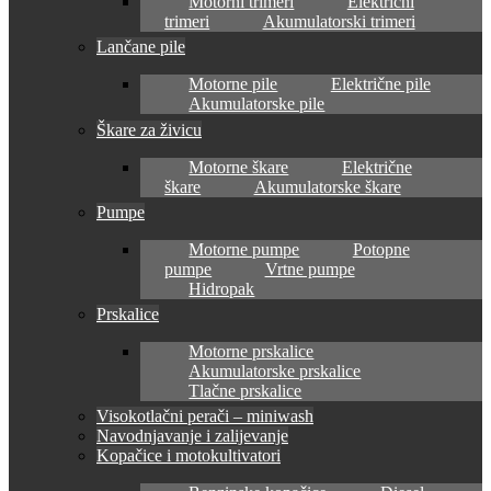
Motorni trimeri
Električni
trimeri
Akumulatorski trimeri
Lančane pile
Motorne pile
Električne pile
Akumulatorske pile
Škare za živicu
Motorne škare
Električne
škare
Akumulatorske škare
Pumpe
Motorne pumpe
Potopne
pumpe
Vrtne pumpe
Hidropak
Prskalice
Motorne prskalice
Akumulatorske prskalice
Tlačne prskalice
Visokotlačni perači – miniwash
Navodnjavanje i zalijevanje
Kopačice i motokultivatori