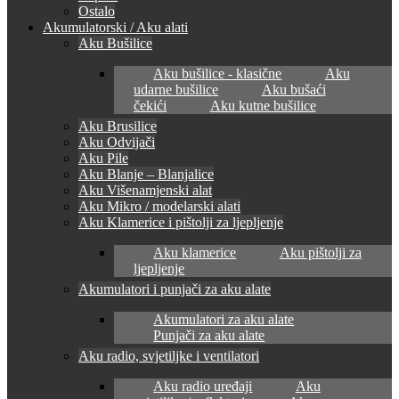
Ostalo
Akumulatorski / Aku alati
Aku Bušilice
Aku bušilice - klasične
Aku
udarne bušilice
Aku bušaći
čekići
Aku kutne bušilice
Aku Brusilice
Aku Odvijači
Aku Pile
Aku Blanje – Blanjalice
Aku Višenamjenski alat
Aku Mikro / modelarski alati
Aku Klamerice i pištolji za ljepljenje
Aku klamerice
Aku pištolji za
ljepljenje
Akumulatori i punjači za aku alate
Akumulatori za aku alate
Punjači za aku alate
Aku radio, svjetiljke i ventilatori
Aku radio uređaji
Aku