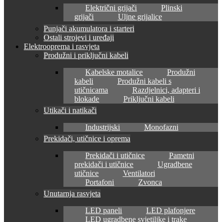
Električni grijači
Plinski
grijači
Uljne grijalice
Punjači akumulatora i starteri
Ostali strojevi i uređaji
Elektrooprema i rasvjeta
Produžni i priključni kabeli
Kabelske motalice
Produžni
kabeli
Produžni kabeli s
utičnicama
Razdjelnici, adapteri i
blokade
Priključni kabeli
Utikači i natikači
Industrijski
Monofazni
Prekidači, utičnice i oprema
Prekidači i utičnice
Pametni
prekidači i utičnice
Ugradbene
utičnice
Ventilatori
Portafoni
Zvonca
Unutarnja rasvjeta
LED paneli
LED plafonjere
LED ugradbene svjetiljke i trake