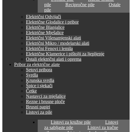
pile
Recipročne pile
Ostale
pile
Električni Odvijači
Električne Glodalice i pribor
Električne Blanjalice
Električne Mješalice
Električni Višenamjenski alati
Električni Mikro / modelarski alati
Električni Fenovi i lemila
Električne Klamerice i pištolji za ljepljenje
Ostali električni alati i oprema
Pribor za električne alate
Setovi pribora
Svrdla
Krunska svrdla
Špice i sjekači
Četke
Nastavci za mješalice
Rezne i brusne ploče
Brusni papiri
Listovi za pile
Listovi za kružne pile
Listovi
za sabljaste pile
Listovi za tračne