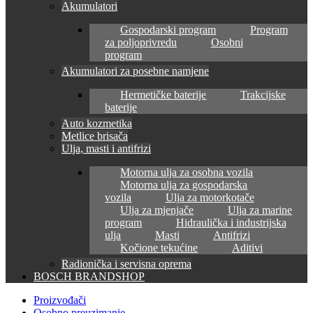
Akumulatori
Gospodarski program
Program
za poljoprivredu
Osobni
program
Akumulatori za posebne namjene
Hermetičke baterije
Trakcijske
baterije
Auto kozmetika
Metlice brisača
Ulja, masti i antifrizi
Motorna ulja za osobna vozila
Motorna ulja za gospodarska
vozila
Ulja za motorkotače
Ulja za mjenjače
Ulja za marine
program
Hidraulička i industrijska
ulja
Masti
Antifrizi
Kočione tekućine
Aditivi
Radionička i servisna oprema
BOSCH BRANDSHOP
Proizvođači
Osobno preuzimanje