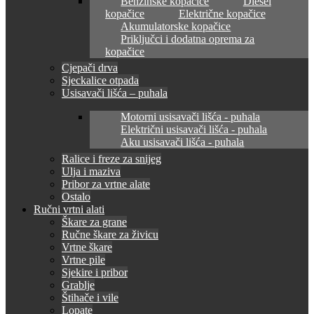
Benzinske kopačice
Diesel
kopačice
Električne kopačice
Akumulatorske kopačice
Priključci i dodatna oprema za
kopačice
Cjepači drva
Sjeckalice otpada
Usisavači lišća – puhala
Motorni usisavači lišća - puhala
Električni usisavači lišća - puhala
Aku usisavači lišća - puhala
Ralice i freze za snijeg
Ulja i maziva
Pribor za vrtne alate
Ostalo
Ručni vrtni alati
Škare za grane
Ručne škare za živicu
Vrtne škare
Vrtne pile
Sjekire i pribor
Grablje
Štihače i vile
Lopate