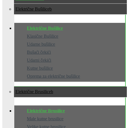
Električne Bušilice
Električne Bušilice
Klasične Bušilice
Udarne bušilice
Bušaći čekići
Udarni čekići
Kutne bušilice
Oprema za električne bušilice
Električne Brusilice
Električne Brusilice
Male kutne brusilice
Velike kutne brusilice