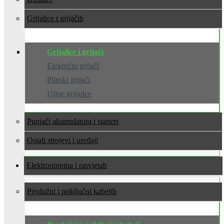
Grijalice i grijači
Grijalice i grijači
Električni grijači
Plinski grijači
Uljne grijalice
Punjači akumulatora i starteri
Ostali strojevi i uređaji
Elektrooprema i rasvjeta
Produžni i priključni kabeli