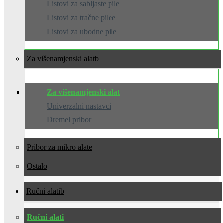
Listovi za sabljaste pile
Listovi za tračne pilee
Listovi za ubodne pile
Za višenamjenski alat
Za višenamjenski alat
Univerzalni nastavci
Dremel pribor
Pribor za mikro alate
Ostalo
Ručni alati
Ručni alati