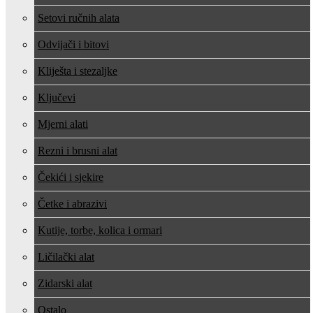
Setovi ručnih alata
Odvijači i bitovi
Kliješta i stezaljke
Ključevi
Mjerni alati
Rezni i brusni alat
Čekići i sjekire
Četke i abrazivi
Kutije, torbe, kolica i ormari
Ličilački alat
Zidarski alat
Ostalo