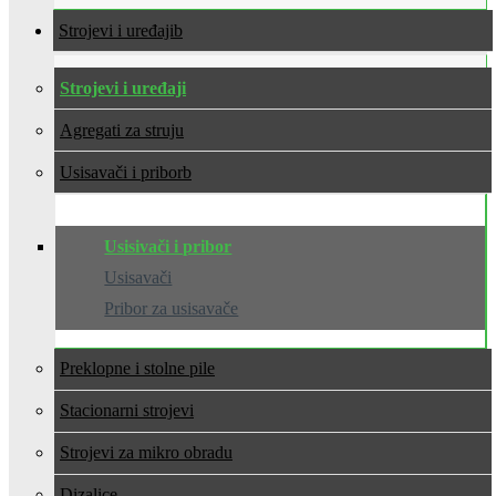
Strojevi i uređaji
Strojevi i uređaji
Agregati za struju
Usisavači i pribor
Usisivači i pribor
Usisavači
Pribor za usisavače
Preklopne i stolne pile
Stacionarni strojevi
Strojevi za mikro obradu
Dizalice