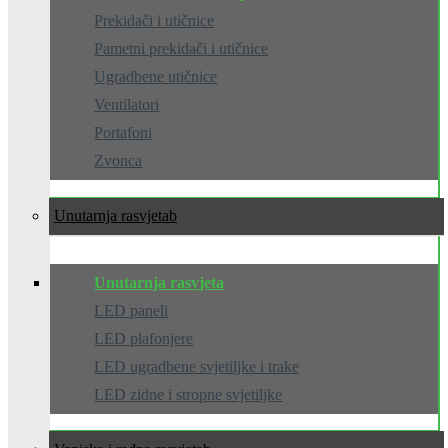
Prekidači i utičnice
Pametni prekidači i utičnice
Ugradbene utičnice
Ventilatori
Portafoni
Zvonca
Unutarnja rasvjeta
Unutarnja rasvjeta
LED paneli
LED plafonjere
LED ugradbene svjetiljke i trake
LED zidne i stropne svjetiljke