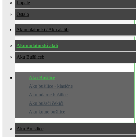
Lopate
Ostalo
Akumulatorski / Aku alati
Akumulatorski alati
Aku Bušilice
Aku Bušilice
Aku bušilice - klasične
Aku udarne bušilice
Aku bušaći čekići
Aku kutne bušilice
Aku Brusilice