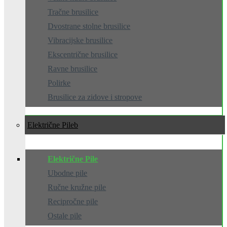
Tračne brusilice
Dvostrane stolne brusilice
Vibracijske brusilice
Ekscentrične brusilice
Ravne brusilice
Polirke
Brusilice za zidove i stropove
Električne Pile
Električne Pile
Ubodne pile
Ručne kružne pile
Recipročne pile
Ostale pile