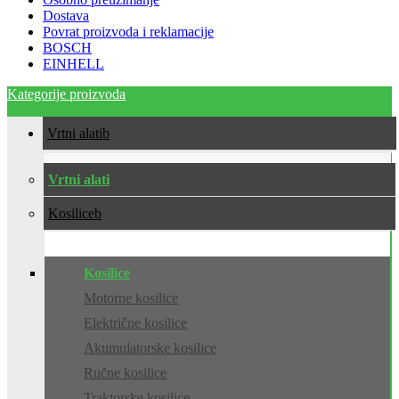
Dostava
Povrat proizvoda i reklamacije
BOSCH
EINHELL
Kategorije proizvoda
Vrtni alati
Vrtni alati
Kosilice
Kosilice
Motorne kosilice
Električne kosilice
Akumulatorske kosilice
Ručne kosilice
Traktorske kosilice