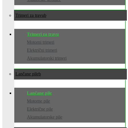
Trimeri za travu
Trimeri za travu
Motorni trimeri
Električni trimeri
Akumulatorski trimeri
Lančane pile
Lančane pile
Motorne pile
Električne pile
Akumulatorske pile