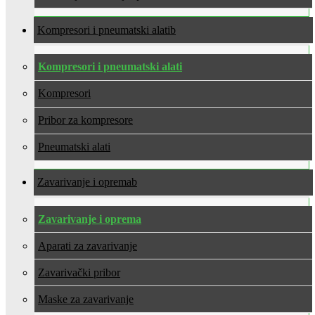
Kompresori i pneumatski alati
Kompresori i pneumatski alati
Kompresori
Pribor za kompresore
Pneumatski alati
Zavarivanje i oprema
Zavarivanje i oprema
Aparati za zavarivanje
Zavarivački pribor
Maske za zavarivanje