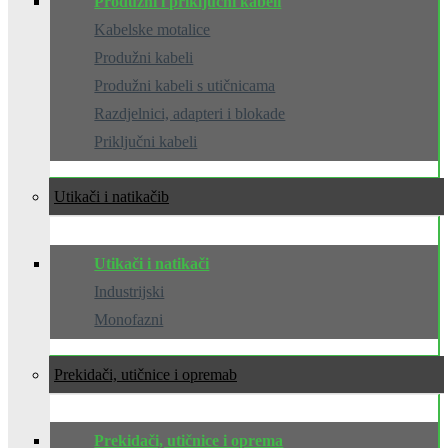
Produžni i priključni kabeli
Kabelske motalice
Produžni kabeli
Produžni kabeli s utičnicama
Razdjelnici, adapteri i blokade
Priključni kabeli
Utikači i natikači
Utikači i natikači
Industrijski
Monofazni
Prekidači, utičnice i oprema
Prekidači, utičnice i oprema