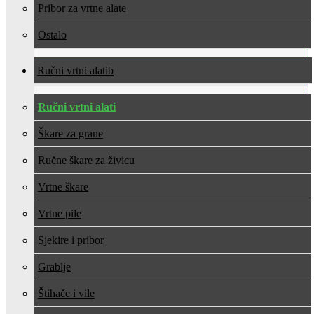
Pribor za vrtne alate
Ostalo
Ručni vrtni alati
Ručni vrtni alati
Škare za grane
Ručne škare za živicu
Vrtne škare
Vrtne pile
Sjekire i pribor
Grablje
Štihače i vile