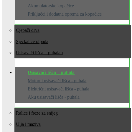
Akumulatorske kopačice
Priključci i dodatna oprema za kopačice
Cjepači drva
Sjeckalice otpada
Usisavači lišća – puhala
Usisavači lišća – puhala
Motorni usisavači lišća - puhala
Električni usisavači lišća - puhala
Aku usisavači lišća - puhala
Ralice i freze za snijeg
Ulja i maziva