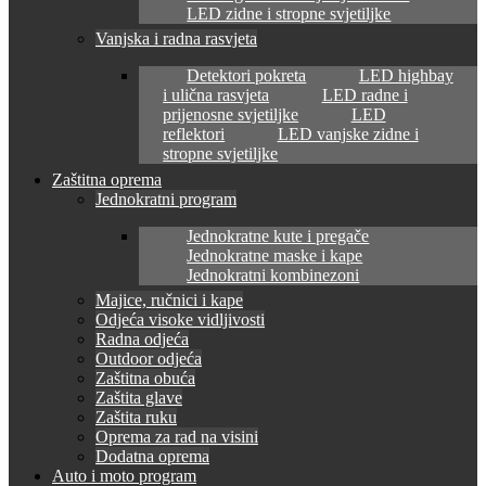
LED zidne i stropne svjetiljke
Vanjska i radna rasvjeta
Detektori pokreta
LED highbay
i ulična rasvjeta
LED radne i
prijenosne svjetiljke
LED
reflektori
LED vanjske zidne i
stropne svjetiljke
Zaštitna oprema
Jednokratni program
Jednokratne kute i pregače
Jednokratne maske i kape
Jednokratni kombinezoni
Majice, ručnici i kape
Odjeća visoke vidljivosti
Radna odjeća
Outdoor odjeća
Zaštitna obuća
Zaštita glave
Zaštita ruku
Oprema za rad na visini
Dodatna oprema
Auto i moto program