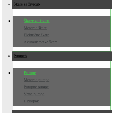
Škare za živicu
Škare za živicu
Motorne škare
Električne škare
Akumulatorske škare
Pumpe
Pumpe
Motorne pumpe
Potopne pumpe
Vrtne pumpe
Hidropak