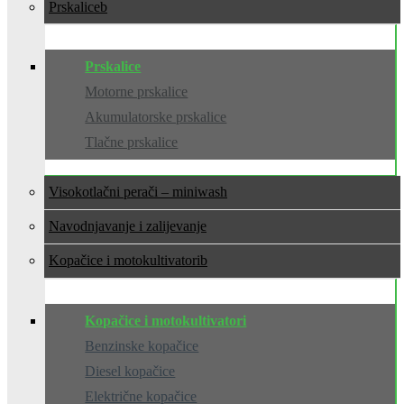
Prskalice
Prskalice
Motorne prskalice
Akumulatorske prskalice
Tlačne prskalice
Visokotlačni perači – miniwash
Navodnjavanje i zalijevanje
Kopačice i motokultivatori
Kopačice i motokultivatori
Benzinske kopačice
Diesel kopačice
Električne kopačice