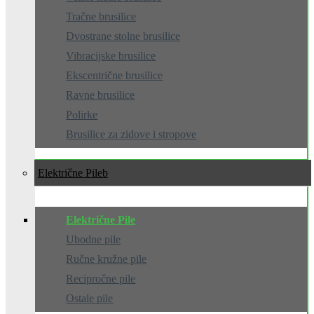
Tračne brusilice
Dvostrane stolne brusilice
Vibracijske brusilice
Ekscentrične brusilice
Ravne brusilice
Polirke
Brusilice za zidove i stropove
Električne Pile
Električne Pile
Ubodne pile
Ručne kružne pile
Recipročne pile
Ostale pile