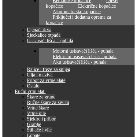
Benzinske kopačice
Diesel
kopačice
Električne kopačice
Akumulatorske kopačice
Priključci i dodatna oprema za
kopačice
Cjepači drva
Sjeckalice otpada
Usisavači lišća – puhala
Motorni usisavači lišća - puhala
Električni usisavači lišća - puhala
Aku usisavači lišća - puhala
Ralice i freze za snijeg
Ulja i maziva
Pribor za vrtne alate
Ostalo
Ručni vrtni alati
Škare za grane
Ručne škare za živicu
Vrtne škare
Vrtne pile
Sjekire i pribor
Grablje
Štihače i vile
Lopate