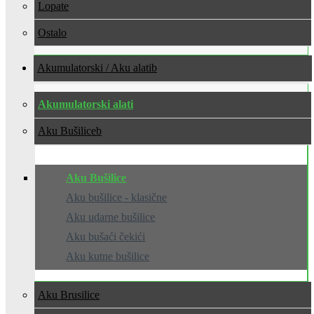
Lopate
Ostalo
Akumulatorski / Aku alati
Akumulatorski alati
Aku Bušilice
Aku Bušilice
Aku bušilice - klasične
Aku udarne bušilice
Aku bušaći čekići
Aku kutne bušilice
Aku Brusilice