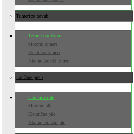
Trimeri za travu
Trimeri za travu
Motorni trimeri
Električni trimeri
Akumulatorski trimeri
Lančane pile
Lančane pile
Motorne pile
Električne pile
Akumulatorske pile