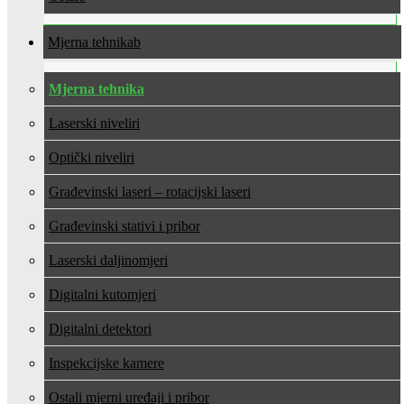
Mjerna tehnika
Mjerna tehnika
Laserski niveliri
Optički niveliri
Građevinski laseri – rotacijski laseri
Građevinski stativi i pribor
Laserski daljinomjeri
Digitalni kutomjeri
Digitalni detektori
Inspekcijske kamere
Ostali mjerni uređaji i pribor