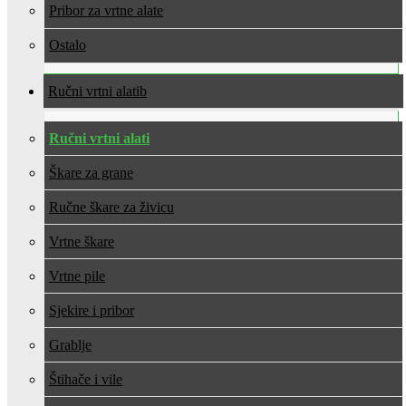
Pribor za vrtne alate
Ostalo
Ručni vrtni alati
Ručni vrtni alati
Škare za grane
Ručne škare za živicu
Vrtne škare
Vrtne pile
Sjekire i pribor
Grablje
Štihače i vile