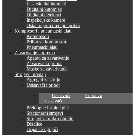
Laserski daljinomjeri
Digitalni kutomjeri
Digitalni detektori
Inspekcijske kamere
Ostali mjerni uređaji i pribor
Kompresori i pneumatski alati
Kompresori
Pribor za kompresore
Pneumatski alati
Zavarivanje i oprema
Aparati za zavarivanje
Zavarivački pribor
Maske za zavarivanje
Strojevi i uređaji
Agregati za struju
Usisavači i pribor
Usisavači
Pribor za
usisavače
Preklopne i stolne pile
Stacionarni strojevi
Strojevi za mikro obradu
Dizalice
Grijalice i grijači