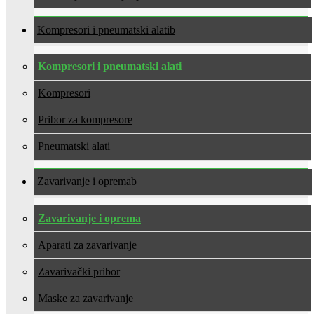
Kompresori i pneumatski alati
Kompresori i pneumatski alati
Kompresori
Pribor za kompresore
Pneumatski alati
Zavarivanje i oprema
Zavarivanje i oprema
Aparati za zavarivanje
Zavarivački pribor
Maske za zavarivanje