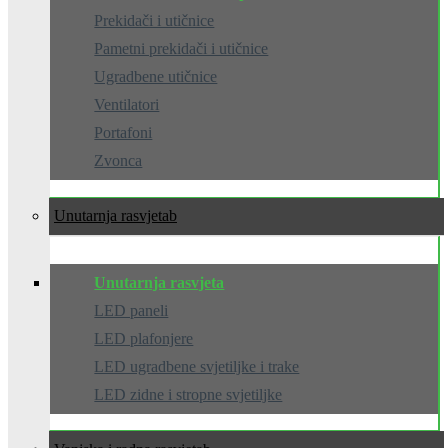
Prekidači i utičnice
Pametni prekidači i utičnice
Ugradbene utičnice
Ventilatori
Portafoni
Zvonca
Unutarnja rasvjeta
Unutarnja rasvjeta
LED paneli
LED plafonjere
LED ugradbene svjetiljke i trake
LED zidne i stropne svjetiljke