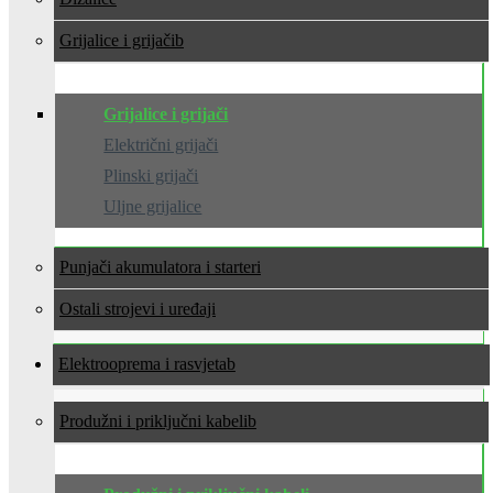
Grijalice i grijači
Grijalice i grijači
Električni grijači
Plinski grijači
Uljne grijalice
Punjači akumulatora i starteri
Ostali strojevi i uređaji
Elektrooprema i rasvjeta
Produžni i priključni kabeli