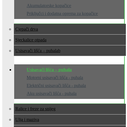
Akumulatorske kopačice
Priključci i dodatna oprema za kopačice
Cjepači drva
Sjeckalice otpada
Usisavači lišća – puhala
Usisavači lišća – puhala
Motorni usisavači lišća - puhala
Električni usisavači lišća - puhala
Aku usisavači lišća - puhala
Ralice i freze za snijeg
Ulja i maziva