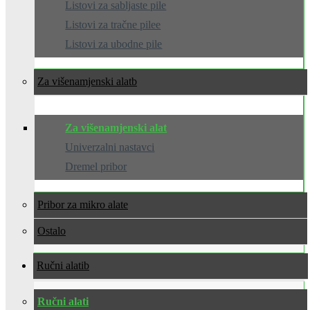
Listovi za sabljaste pile
Listovi za tračne pilee
Listovi za ubodne pile
Za višenamjenski alat
Za višenamjenski alat
Univerzalni nastavci
Dremel pribor
Pribor za mikro alate
Ostalo
Ručni alati
Ručni alati