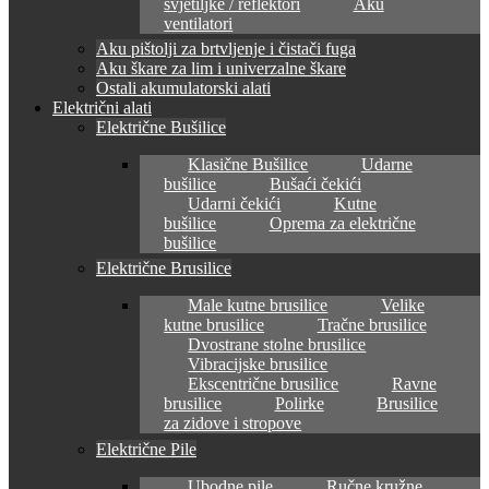
svjetiljke / reflektori
Aku
ventilatori
Aku pištolji za brtvljenje i čistači fuga
Aku škare za lim i univerzalne škare
Ostali akumulatorski alati
Električni alati
Električne Bušilice
Klasične Bušilice
Udarne
bušilice
Bušaći čekići
Udarni čekići
Kutne
bušilice
Oprema za električne
bušilice
Električne Brusilice
Male kutne brusilice
Velike
kutne brusilice
Tračne brusilice
Dvostrane stolne brusilice
Vibracijske brusilice
Ekscentrične brusilice
Ravne
brusilice
Polirke
Brusilice
za zidove i stropove
Električne Pile
Ubodne pile
Ručne kružne