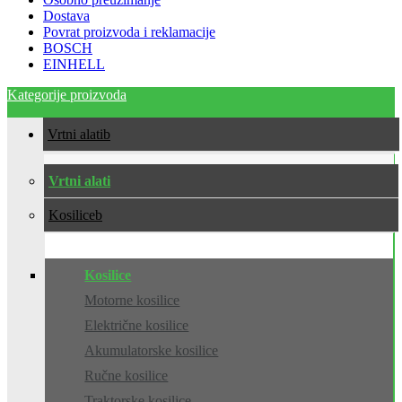
Dostava
Povrat proizvoda i reklamacije
BOSCH
EINHELL
Kategorije proizvoda
Vrtni alati
Vrtni alati
Kosilice
Kosilice
Motorne kosilice
Električne kosilice
Akumulatorske kosilice
Ručne kosilice
Traktorske kosilice