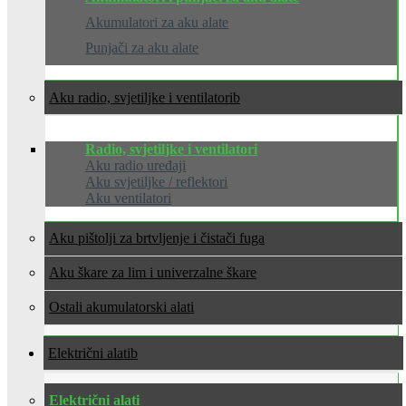
Akumulatori za aku alate
Punjači za aku alate
Aku radio, svjetiljke i ventilatori
Radio, svjetiljke i ventilatori
Aku radio uređaji
Aku svjetiljke / reflektori
Aku ventilatori
Aku pištolji za brtvljenje i čistači fuga
Aku škare za lim i univerzalne škare
Ostali akumulatorski alati
Električni alati
Električni alati