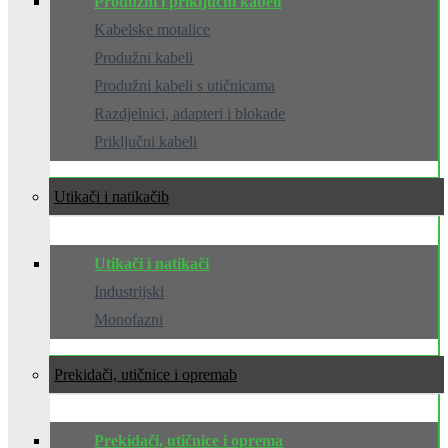
Produžni i priključni kabeli
Kabelske motalice
Produžni kabeli
Produžni kabeli s utičnicama
Razdjelnici, adapteri i blokade
Priključni kabeli
Utikači i natikači
Utikači i natikači
Industrijski
Monofazni
Prekidači, utičnice i oprema
Prekidači, utičnice i oprema