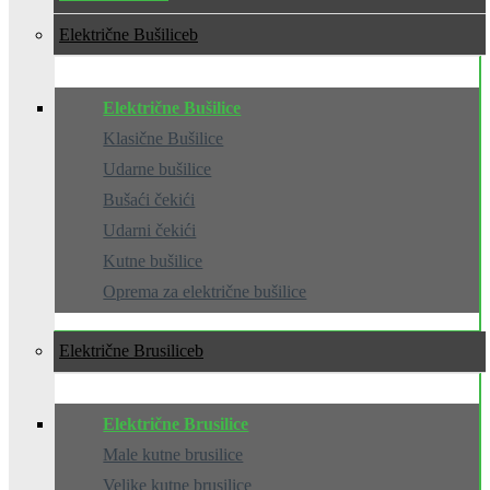
Električne Bušilice
Električne Bušilice
Klasične Bušilice
Udarne bušilice
Bušaći čekići
Udarni čekići
Kutne bušilice
Oprema za električne bušilice
Električne Brusilice
Električne Brusilice
Male kutne brusilice
Velike kutne brusilice