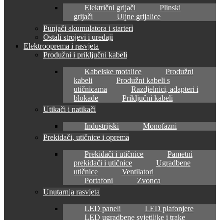
Električni grijači
Plinski
grijači
Uljne grijalice
Punjači akumulatora i starteri
Ostali strojevi i uređaji
Elektrooprema i rasvjeta
Produžni i priključni kabeli
Kabelske motalice
Produžni
kabeli
Produžni kabeli s
utičnicama
Razdjelnici, adapteri i
blokade
Priključni kabeli
Utikači i natikači
Industrijski
Monofazni
Prekidači, utičnice i oprema
Prekidači i utičnice
Pametni
prekidači i utičnice
Ugradbene
utičnice
Ventilatori
Portafoni
Zvonca
Unutarnja rasvjeta
LED paneli
LED plafonjere
LED ugradbene svjetiljke i trake