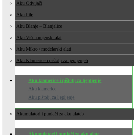
Aku Odvijači
Aku Pile
Aku Blanje – Blanjalice
Aku Višenamjenski alat
Aku Mikro / modelarski alati
Aku Klamerice i pištolji za ljepljenje
Aku klamerice i pištolji za ljepljenje
Aku klamerice
Aku pištolji za ljepljenje
Akumulatori i punjači za aku alate
Akumulatori i punjači za aku alate