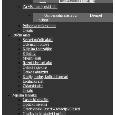
pilee
Listovi za ubodne pile
Za višenamjenski alat
Univerzalni nastavci
Dremel
pribor
Pribor za mikro alate
Ostalo
Ručni alati
Setovi ručnih alata
Odvijači i bitovi
Kliješta i stezaljke
Ključevi
Mjerni alati
Rezni i brusni alat
Čekići i sjekire
Četke i abrazivi
Kutije, torbe, kolica i ormari
Ličilački alat
Zidarski alat
Ostalo
Mjerna tehnika
Laserski niveliri
Optički niveliri
Građevinski laseri – rotacijski laseri
Građevinski stativi i pribor