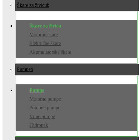
Škare za živicu
Škare za živicu
Motorne škare
Električne škare
Akumulatorske škare
Pumpe
Pumpe
Motorne pumpe
Potopne pumpe
Vrtne pumpe
Hidropak