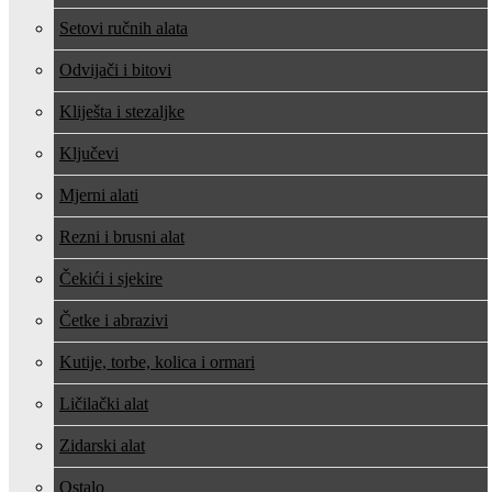
Setovi ručnih alata
Odvijači i bitovi
Kliješta i stezaljke
Ključevi
Mjerni alati
Rezni i brusni alat
Čekići i sjekire
Četke i abrazivi
Kutije, torbe, kolica i ormari
Ličilački alat
Zidarski alat
Ostalo