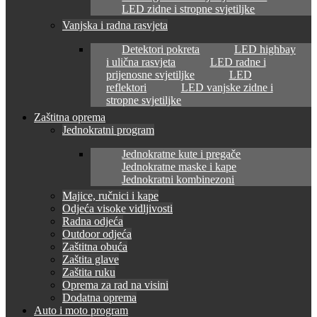
LED zidne i stropne svjetiljke
Vanjska i radna rasvjeta
Detektori pokreta
LED highbay
i ulična rasvjeta
LED radne i
prijenosne svjetiljke
LED
reflektori
LED vanjske zidne i
stropne svjetiljke
Zaštitna oprema
Jednokratni program
Jednokratne kute i pregače
Jednokratne maske i kape
Jednokratni kombinezoni
Majice, ručnici i kape
Odjeća visoke vidljivosti
Radna odjeća
Outdoor odjeća
Zaštitna obuća
Zaštita glave
Zaštita ruku
Oprema za rad na visini
Dodatna oprema
Auto i moto program