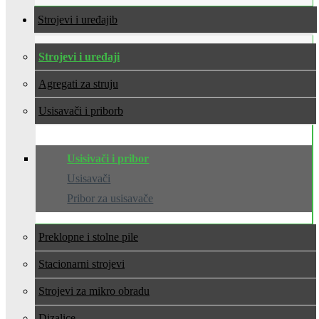
Strojevi i uređaji
Strojevi i uređaji
Agregati za struju
Usisavači i pribor
Usisivači i pribor
Usisavači
Pribor za usisavače
Preklopne i stolne pile
Stacionarni strojevi
Strojevi za mikro obradu
Dizalice