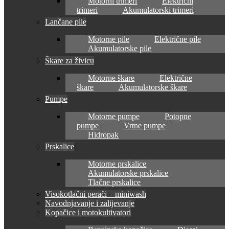
Motorni trimeri
Električni
trimeri
Akumulatorski trimeri
Lančane pile
Motorne pile
Električne pile
Akumulatorske pile
Škare za živicu
Motorne škare
Električne
škare
Akumulatorske škare
Pumpe
Motorne pumpe
Potopne
pumpe
Vrtne pumpe
Hidropak
Prskalice
Motorne prskalice
Akumulatorske prskalice
Tlačne prskalice
Visokotlačni perači – miniwash
Navodnjavanje i zalijevanje
Kopačice i motokultivatori