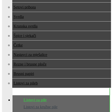
Setovi pribora
Svrdla
Krunska svrdla
Špice i sjekači
Četke
Nastavci za mješalice
Rezne i brusne ploče
Brusni papiri
Listovi za pile
Listovi za pile
Listovi za kružne pile