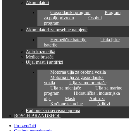
Akumulatori
Gospodarski program
Program
za poljoprivredu
Osobni
program
Akumulatori za posebne namjene
Hermetičke baterije
Trakcijske
baterije
Auto kozmetika
Metlice brisača
Ulja, masti i antifrizi
Motorna ulja za osobna vozila
Motorna ulja za gospodarska
vozila
Ulja za motorkotače
Ulja za mjenjače
Ulja za marine
program
Hidraulička i industrijska
ulja
Masti
Antifrizi
Kočione tekućine
Aditivi
Radionička i servisna oprema
BOSCH BRANDSHOP
Proizvođači
Osobno preuzimanje