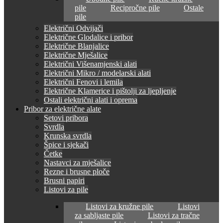
pile
Recipročne pile
Ostale
pile
Električni Odvijači
Električne Glodalice i pribor
Električne Blanjalice
Električne Mješalice
Električni Višenamjenski alati
Električni Mikro / modelarski alati
Električni Fenovi i lemila
Električne Klamerice i pištolji za ljepljenje
Ostali električni alati i oprema
Pribor za električne alate
Setovi pribora
Svrdla
Krunska svrdla
Špice i sjekači
Četke
Nastavci za mješalice
Rezne i brusne ploče
Brusni papiri
Listovi za pile
Listovi za kružne pile
Listovi
za sabljaste pile
Listovi za tračne