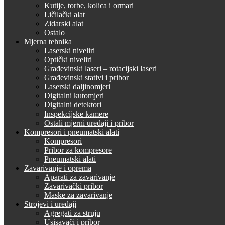
Kutije, torbe, kolica i ormari
Ličilački alat
Zidarski alat
Ostalo
Mjerna tehnika
Laserski niveliri
Optički niveliri
Građevinski laseri – rotacijski laseri
Građevinski stativi i pribor
Laserski daljinomjeri
Digitalni kutomjeri
Digitalni detektori
Inspekcijske kamere
Ostali mjerni uređaji i pribor
Kompresori i pneumatski alati
Kompresori
Pribor za kompresore
Pneumatski alati
Zavarivanje i oprema
Aparati za zavarivanje
Zavarivački pribor
Maske za zavarivanje
Strojevi i uređaji
Agregati za struju
Usisavači i pribor