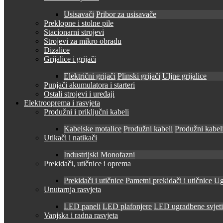
Usisavači
Pribor za usisavače
Preklopne i stolne pile
Stacionarni strojevi
Strojevi za mikro obradu
Dizalice
Grijalice i grijači
Električni grijači
Plinski grijači
Uljne grijalice
Punjači akumulatora i starteri
Ostali strojevi i uređaji
Elektrooprema i rasvjeta
Produžni i priključni kabeli
Kabelske motalice
Produžni kabeli
Produžni kabeli
Utikači i natikači
Industrijski
Monofazni
Prekidači, utičnice i oprema
Prekidači i utičnice
Pametni prekidači i utičnice
Ug
Unutarnja rasvjeta
LED paneli
LED plafonjere
LED ugradbene svjetil
Vanjska i radna rasvjeta