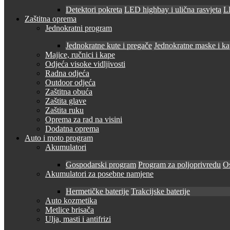
Detektori pokreta
LED highbay i ulična rasvjeta
LE
Zaštitna oprema
Jednokratni program
Jednokratne kute i pregače
Jednokratne maske i k
Majice, ručnici i kape
Odjeća visoke vidljivosti
Radna odjeća
Outdoor odjeća
Zaštitna obuća
Zaštita glave
Zaštita ruku
Oprema za rad na visini
Dodatna oprema
Auto i moto program
Akumulatori
Gospodarski program
Program za poljoprivredu
O
Akumulatori za posebne namjene
Hermetičke baterije
Trakcijske baterije
Auto kozmetika
Metlice brisača
Ulja, masti i antifrizi