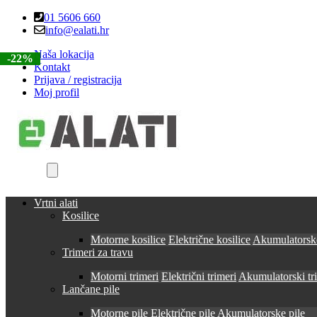
Skip
Skip
01 5606 660
to
to
info@ealati.hr
navigation
content
Naša lokacija
-22%
-22%
Kontakt
Prijava / registracija
Moj profil
Vrtni alati
Kosilice
Motorne kosilice
Električne kosilice
Akumulatorske
Trimeri za travu
Motorni trimeri
Električni trimeri
Akumulatorski tr
Lančane pile
Motorne pile
Električne pile
Akumulatorske pile