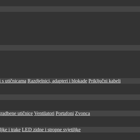
 s utičnicama
Razdjelnici, adapteri i blokade
Priključni kabeli
radbene utičnice
Ventilatori
Portafoni
Zvonca
jke i trake
LED zidne i stropne svjetiljke