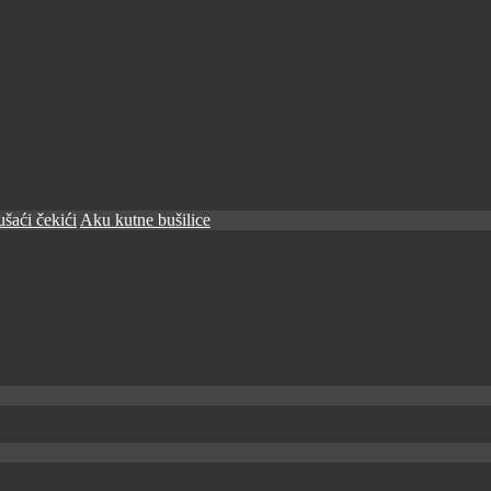
šaći čekići
Aku kutne bušilice