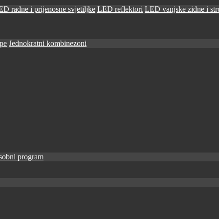
D radne i prijenosne svjetiljke
LED reflektori
LED vanjske zidne i stro
ape
Jednokratni kombinezoni
sobni program