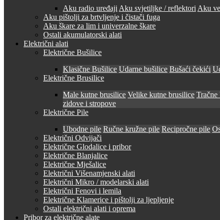
Aku radio uređaji
Aku svjetiljke / reflektori
Aku ven
Aku pištolji za brtvljenje i čistači fuga
Aku škare za lim i univerzalne škare
Ostali akumulatorski alati
Električni alati
Električne Bušilice
Klasične Bušilice
Udarne bušilice
Bušaći čekići
Ud
Električne Brusilice
Male kutne brusilice
Velike kutne brusilice
Tračne 
zidove i stropove
Električne Pile
Ubodne pile
Ručne kružne pile
Recipročne pile
Os
Električni Odvijači
Električne Glodalice i pribor
Električne Blanjalice
Električne Mješalice
Električni Višenamjenski alati
Električni Mikro / modelarski alati
Električni Fenovi i lemila
Električne Klamerice i pištolji za ljepljenje
Ostali električni alati i oprema
Pribor za električne alate