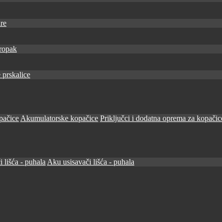
re
ropak
 prskalice
pačice
Akumulatorske kopačice
Priključci i dodatna oprema za kopačic
i lišća - puhala
Aku usisavači lišća - puhala