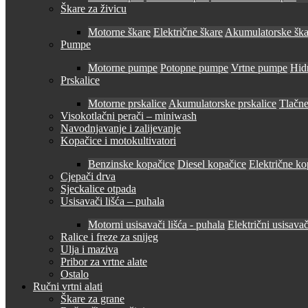
Škare za živicu
Motorne škare
Električne škare
Akumulatorske ška
Pumpe
Motorne pumpe
Potopne pumpe
Vrtne pumpe
Hid
Prskalice
Motorne prskalice
Akumulatorske prskalice
Tlačne
Visokotlačni perači – miniwash
Navodnjavanje i zalijevanje
Kopačice i motokultivatori
Benzinske kopačice
Diesel kopačice
Električne ko
Cjepači drva
Sjeckalice otpada
Usisavači lišća – puhala
Motorni usisavači lišća - puhala
Električni usisavač
Ralice i freze za snijeg
Ulja i maziva
Pribor za vrtne alate
Ostalo
Ručni vrtni alati
Škare za grane