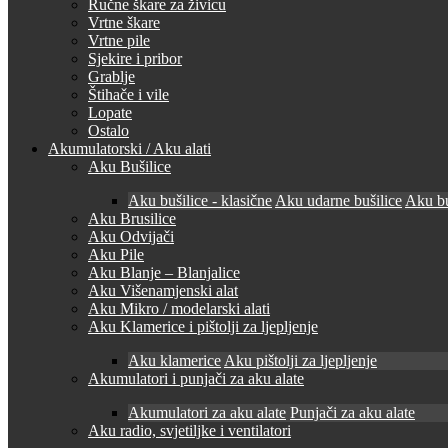
Ručne škare za živicu
Vrtne škare
Vrtne pile
Sjekire i pribor
Grablje
Štihače i vile
Lopate
Ostalo
Akumulatorski / Aku alati
Aku Bušilice
Aku bušilice - klasične
Aku udarne bušilice
Aku bu
Aku Brusilice
Aku Odvijači
Aku Pile
Aku Blanje – Blanjalice
Aku Višenamjenski alat
Aku Mikro / modelarski alati
Aku Klamerice i pištolji za ljepljenje
Aku klamerice
Aku pištolji za ljepljenje
Akumulatori i punjači za aku alate
Akumulatori za aku alate
Punjači za aku alate
Aku radio, svjetiljke i ventilatori