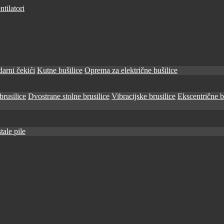
tilatori
arni čekići
Kutne bušilice
Oprema za električne bušilice
brusilice
Dvostrane stolne brusilice
Vibracijske brusilice
Ekscentrične b
tale pile