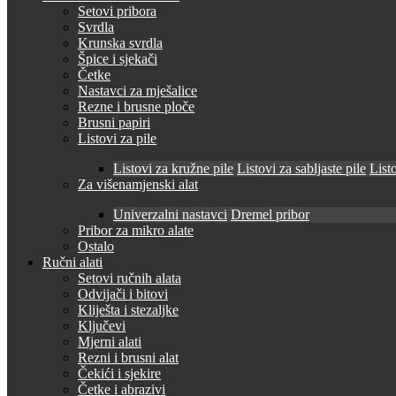
Setovi pribora
Svrdla
Krunska svrdla
Špice i sjekači
Četke
Nastavci za mješalice
Rezne i brusne ploče
Brusni papiri
Listovi za pile
Listovi za kružne pile
Listovi za sabljaste pile
Listo
Za višenamjenski alat
Univerzalni nastavci
Dremel pribor
Pribor za mikro alate
Ostalo
Ručni alati
Setovi ručnih alata
Odvijači i bitovi
Kliješta i stezaljke
Ključevi
Mjerni alati
Rezni i brusni alat
Čekići i sjekire
Četke i abrazivi