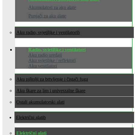
Akumulatori za aku alate
Punjači za aku alate
Aku radio, svjetiljke i ventilatori
Radio, svjetiljke i ventilatori
Aku radio uređaji
Aku svjetiljke / reflektori
Aku ventilatori
Aku pištolji za brtvljenje i čistači fuga
Aku škare za lim i univerzalne škare
Ostali akumulatorski alati
Električni alati
Električni alati