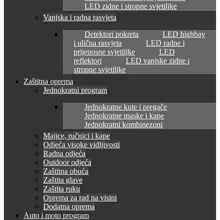
LED zidne i stropne svjetiljke
Vanjska i radna rasvjeta
Detektori pokreta
LED highbay
i ulična rasvjeta
LED radne i
prijenosne svjetiljke
LED
reflektori
LED vanjske zidne i
stropne svjetiljke
Zaštitna oprema
Jednokratni program
Jednokratne kute i pregače
Jednokratne maske i kape
Jednokratni kombinezoni
Majice, ručnici i kape
Odjeća visoke vidljivosti
Radna odjeća
Outdoor odjeća
Zaštitna obuća
Zaštita glave
Zaštita ruku
Oprema za rad na visini
Dodatna oprema
Auto i moto program