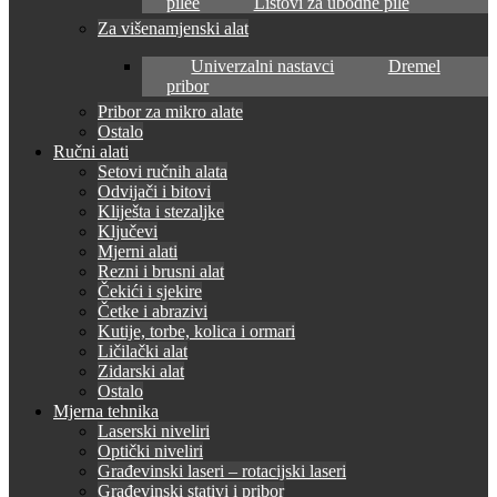
pilee
Listovi za ubodne pile
Za višenamjenski alat
Univerzalni nastavci
Dremel
pribor
Pribor za mikro alate
Ostalo
Ručni alati
Setovi ručnih alata
Odvijači i bitovi
Kliješta i stezaljke
Ključevi
Mjerni alati
Rezni i brusni alat
Čekići i sjekire
Četke i abrazivi
Kutije, torbe, kolica i ormari
Ličilački alat
Zidarski alat
Ostalo
Mjerna tehnika
Laserski niveliri
Optički niveliri
Građevinski laseri – rotacijski laseri
Građevinski stativi i pribor