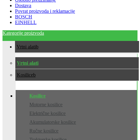
Dostava
Povrat proizvoda i reklamacije
BOSCH
EINHELL
Kategorije proizvoda
Vrtni alati
Vrtni alati
Kosilice
Kosilice
Motorne kosilice
Električne kosilice
Akumulatorske kosilice
Ručne kosilice
Traktorske kosilice