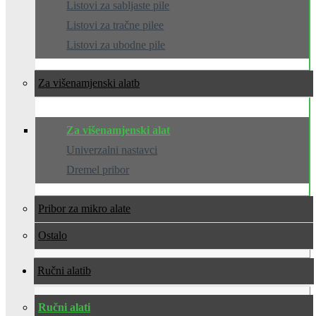
Listovi za sabljaste pile
Listovi za tračne pilee
Listovi za ubodne pile
Za višenamjenski alat
Za višenamjenski alat
Univerzalni nastavci
Dremel pribor
Pribor za mikro alate
Ostalo
Ručni alati
Ručni alati