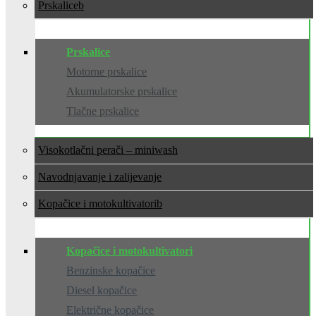
Prskalice
Prskalice
Motorne prskalice
Akumulatorske prskalice
Tlačne prskalice
Visokotlačni perači – miniwash
Navodnjavanje i zalijevanje
Kopačice i motokultivatori
Kopačice i motokultivatori
Benzinske kopačice
Diesel kopačice
Električne kopačice