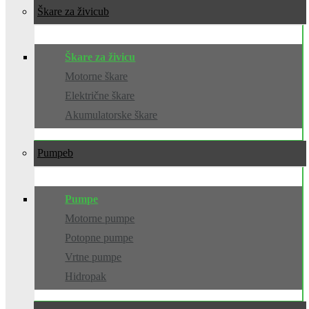
Škare za živicu
Škare za živicu
Motorne škare
Električne škare
Akumulatorske škare
Pumpe
Pumpe
Motorne pumpe
Potopne pumpe
Vrtne pumpe
Hidropak