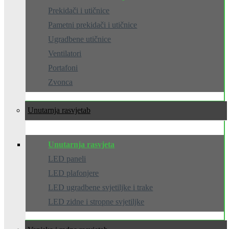
Prekidači i utičnice
Pametni prekidači i utičnice
Ugradbene utičnice
Ventilatori
Portafoni
Zvonca
Unutarnja rasvjeta
Unutarnja rasvjeta
LED paneli
LED plafonjere
LED ugradbene svjetiljke i trake
LED zidne i stropne svjetiljke