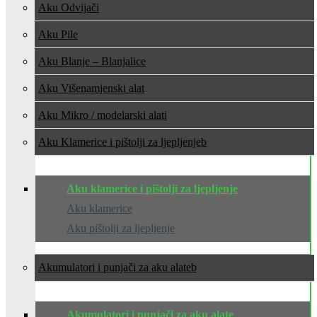
Aku Odvijači
Aku Pile
Aku Blanje – Blanjalice
Aku Višenamjenski alat
Aku Mikro / modelarski alati
Aku Klamerice i pištolji za ljepljenje
Aku klamerice i pištolji za ljepljenje
Aku klamerice
Aku pištolji za ljepljenje
Akumulatori i punjači za aku alate
Akumulatori i punjači za aku alate