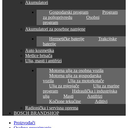
Akumulatori
Gospodarski program
Program
za poljoprivredu
Osobni
program
Akumulatori za posebne namjene
Hermetičke baterije
Trakcijske
baterije
Auto kozmetika
Metlice brisača
Ulja, masti i antifrizi
Motorna ulja za osobna vozila
Motorna ulja za gospodarska
vozila
Ulja za motorkotače
Ulja za mjenjače
Ulja za marine
program
Hidraulička i industrijska
ulja
Masti
Antifrizi
Kočione tekućine
Aditivi
Radionička i servisna oprema
BOSCH BRANDSHOP
Proizvođači
Osobno preuzimanje