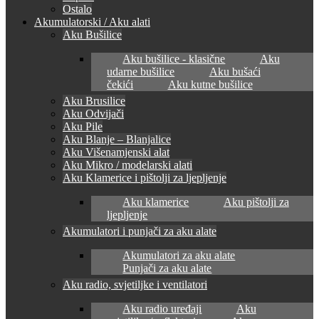
Ostalo
Akumulatorski / Aku alati
Aku Bušilice
Aku bušilice - klasične
Aku
udarne bušilice
Aku bušaći
čekići
Aku kutne bušilice
Aku Brusilice
Aku Odvijači
Aku Pile
Aku Blanje – Blanjalice
Aku Višenamjenski alat
Aku Mikro / modelarski alati
Aku Klamerice i pištolji za ljepljenje
Aku klamerice
Aku pištolji za
ljepljenje
Akumulatori i punjači za aku alate
Akumulatori za aku alate
Punjači za aku alate
Aku radio, svjetiljke i ventilatori
Aku radio uređaji
Aku