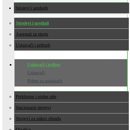
Strojevi i uređaji
Strojevi i uređaji
Agregati za struju
Usisavači i pribor
Usisivači i pribor
Usisavači
Pribor za usisavače
Preklopne i stolne pile
Stacionarni strojevi
Strojevi za mikro obradu
Dizalice