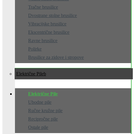
Tračne brusilice
Dvostrane stolne brusilice
Vibracijske brusilice
Ekscentrične brusilice
Ravne brusilice
Polirke
Brusilice za zidove i stropove
Električne Pile
Električne Pile
Ubodne pile
Ručne kružne pile
Recipročne pile
Ostale pile