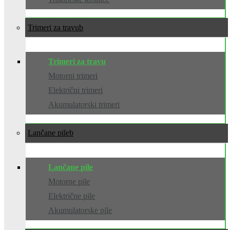
Trimeri za travu
Trimeri za travu
Motorni trimeri
Električni trimeri
Akumulatorski trimeri
Lančane pile
Lančane pile
Motorne pile
Električne pile
Akumulatorske pile