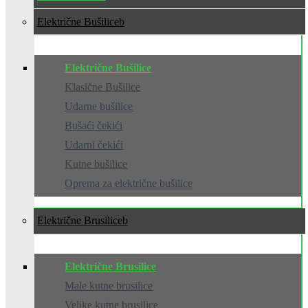
Električne Bušilice
Električne Bušilice
Klasične Bušilice
Udarne bušilice
Bušaći čekići
Udarni čekići
Kutne bušilice
Oprema za električne bušilice
Električne Brusilice
Električne Brusilice
Male kutne brusilice
Velike kutne brusilice