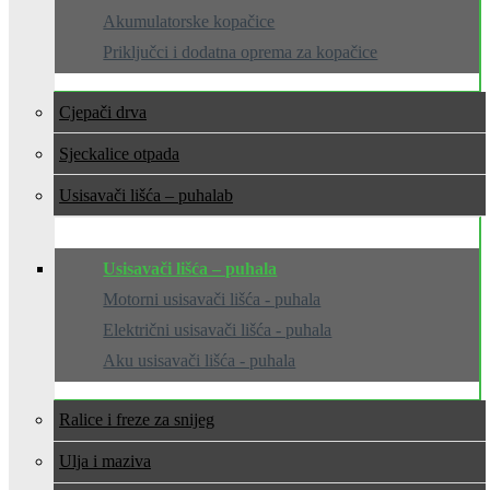
Akumulatorske kopačice
Priključci i dodatna oprema za kopačice
Cjepači drva
Sjeckalice otpada
Usisavači lišća – puhala
Usisavači lišća – puhala
Motorni usisavači lišća - puhala
Električni usisavači lišća - puhala
Aku usisavači lišća - puhala
Ralice i freze za snijeg
Ulja i maziva