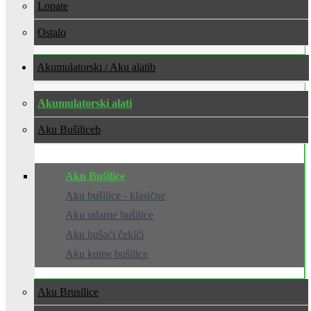
Lopate
Ostalo
Akumulatorski / Aku alati
Akumulatorski alati
Aku Bušilice
Aku Bušilice
Aku bušilice - klasične
Aku udarne bušilice
Aku bušaći čekići
Aku kutne bušilice
Aku Brusilice