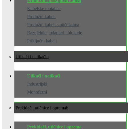
Produžni i priključni kabeli
Kabelske motalice
Produžni kabeli
Produžni kabeli s utičnicama
Razdjelnici, adapteri i blokade
Priključni kabeli
Utikači i natikači
Utikači i natikači
Industrijski
Monofazni
Prekidači, utičnice i oprema
Prekidači, utičnice i oprema