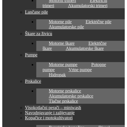
Motorni trimeri
Električni
trimeri
Akumulatorski trimeri
Lančane pile
Motorne pile
Električne pile
Akumulatorske pile
Škare za živicu
Motorne škare
Električne
škare
Akumulatorske škare
Pumpe
Motorne pumpe
Potopne
pumpe
Vrtne pumpe
Hidropak
Prskalice
Motorne prskalice
Akumulatorske prskalice
Tlačne prskalice
Visokotlačni perači – miniwash
Navodnjavanje i zalijevanje
Kopačice i motokultivatori