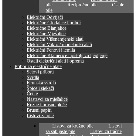
pile
Recipročne pile
Ostale
pile
Električni Odvijači
Električne Glodalice i pribor
Električne Blanjalice
Električne Mješalice
Električni Višenamjenski alati
Električni Mikro / modelarski alati
Električni Fenovi i lemila
Električne Klamerice i pištolji za ljepljenje
Ostali električni alati i oprema
Pribor za električne alate
Setovi pribora
Svrdla
Krunska svrdla
Špice i sjekači
Četke
Nastavci za mješalice
Rezne i brusne ploče
Brusni papiri
Listovi za pile
Listovi za kružne pile
Listovi
za sabljaste pile
Listovi za tračne