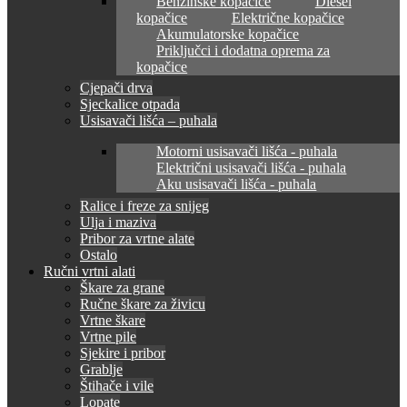
Benzinske kopačice
Diesel
kopačice
Električne kopačice
Akumulatorske kopačice
Priključci i dodatna oprema za
kopačice
Cjepači drva
Sjeckalice otpada
Usisavači lišća – puhala
Motorni usisavači lišća - puhala
Električni usisavači lišća - puhala
Aku usisavači lišća - puhala
Ralice i freze za snijeg
Ulja i maziva
Pribor za vrtne alate
Ostalo
Ručni vrtni alati
Škare za grane
Ručne škare za živicu
Vrtne škare
Vrtne pile
Sjekire i pribor
Grablje
Štihače i vile
Lopate