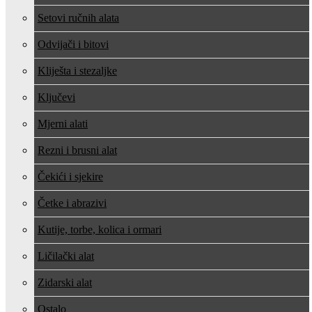
Setovi ručnih alata
Odvijači i bitovi
Kliješta i stezaljke
Ključevi
Mjerni alati
Rezni i brusni alat
Čekići i sjekire
Četke i abrazivi
Kutije, torbe, kolica i ormari
Ličilački alat
Zidarski alat
Ostalo