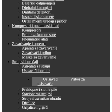
Laserski daljinomjeri
Digitalni kutomjeri
Digitalni detektori
Inspekcijske kamere
Ostali mjerni uređaji i pribor
Kompresori i pneumatski alati
Kompresori
Pribor za kompresore
Pneumatski alati
Zavarivanje i oprema
Aparati za zavarivanje
Zavarivački pribor
Maske za zavarivanje
Strojevi i uređaji
Agregati za struju
Usisavači i pribor
Usisavači
Pribor za
usisavače
Preklopne i stolne pile
Stacionarni strojevi
Strojevi za mikro obradu
Dizalice
Grijalice i grijači