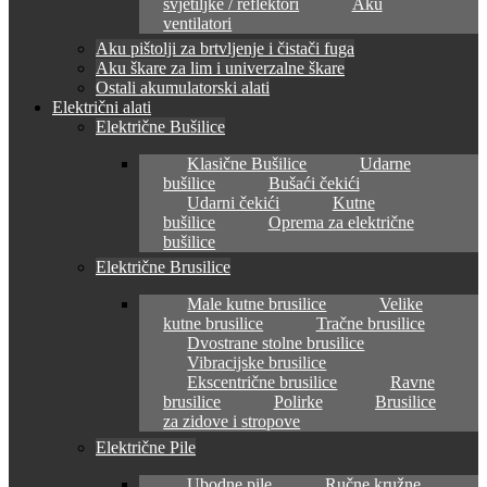
svjetiljke / reflektori
Aku
ventilatori
Aku pištolji za brtvljenje i čistači fuga
Aku škare za lim i univerzalne škare
Ostali akumulatorski alati
Električni alati
Električne Bušilice
Klasične Bušilice
Udarne
bušilice
Bušaći čekići
Udarni čekići
Kutne
bušilice
Oprema za električne
bušilice
Električne Brusilice
Male kutne brusilice
Velike
kutne brusilice
Tračne brusilice
Dvostrane stolne brusilice
Vibracijske brusilice
Ekscentrične brusilice
Ravne
brusilice
Polirke
Brusilice
za zidove i stropove
Električne Pile
Ubodne pile
Ručne kružne