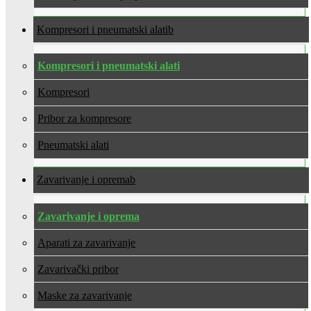
Kompresori i pneumatski alati
Kompresori i pneumatski alati
Kompresori
Pribor za kompresore
Pneumatski alati
Zavarivanje i oprema
Zavarivanje i oprema
Aparati za zavarivanje
Zavarivački pribor
Maske za zavarivanje