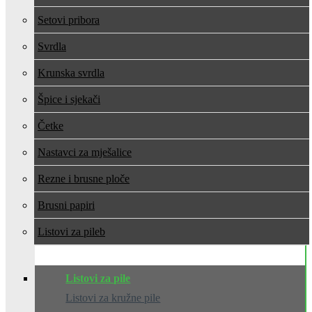
Setovi pribora
Svrdla
Krunska svrdla
Špice i sjekači
Četke
Nastavci za mješalice
Rezne i brusne ploče
Brusni papiri
Listovi za pile
Listovi za pile
Listovi za kružne pile