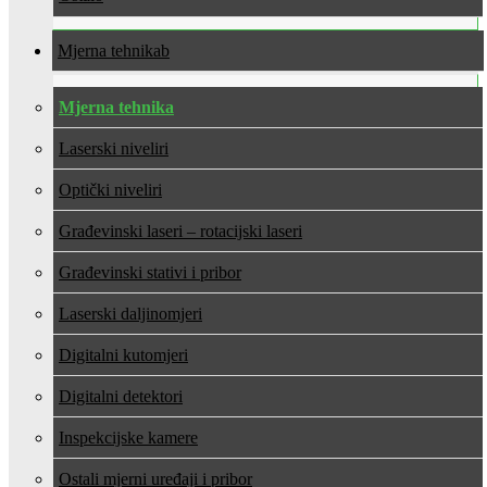
Mjerna tehnika
Mjerna tehnika
Laserski niveliri
Optički niveliri
Građevinski laseri – rotacijski laseri
Građevinski stativi i pribor
Laserski daljinomjeri
Digitalni kutomjeri
Digitalni detektori
Inspekcijske kamere
Ostali mjerni uređaji i pribor