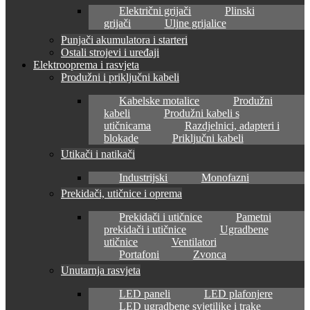
Električni grijači
Plinski
grijači
Uljne grijalice
Punjači akumulatora i starteri
Ostali strojevi i uređaji
Elektrooprema i rasvjeta
Produžni i priključni kabeli
Kabelske motalice
Produžni
kabeli
Produžni kabeli s
utičnicama
Razdjelnici, adapteri i
blokade
Priključni kabeli
Utikači i natikači
Industrijski
Monofazni
Prekidači, utičnice i oprema
Prekidači i utičnice
Pametni
prekidači i utičnice
Ugradbene
utičnice
Ventilatori
Portafoni
Zvonca
Unutarnja rasvjeta
LED paneli
LED plafonjere
LED ugradbene svjetiljke i trake