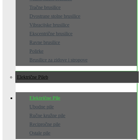
Tračne brusilice
Dvostrane stolne brusilice
Vibracijske brusilice
Ekscentrične brusilice
Ravne brusilice
Polirke
Brusilice za zidove i stropove
Električne Pile
Električne Pile
Ubodne pile
Ručne kružne pile
Recipročne pile
Ostale pile