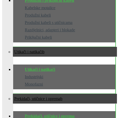
Produžni i priključni kabeli
Kabelske motalice
Produžni kabeli
Produžni kabeli s utičnicama
Razdjelnici, adapteri i blokade
Priključni kabeli
Utikači i natikači
Utikači i natikači
Industrijski
Monofazni
Prekidači, utičnice i oprema
Prekidači, utičnice i oprema