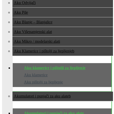
Aku Odvijači
Aku Pile
Aku Blanje – Blanjalice
Aku Višenamjenski alat
Aku Mikro / modelarski alati
Aku Klamerice i pištolji za ljepljenje
Aku klamerice i pištolji za ljepljenje
Aku klamerice
Aku pištolji za ljepljenje
Akumulatori i punjači za aku alate
Akumulatori i punjači za aku alate