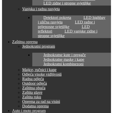
LED zidne i stropne svjetiljke
Vanjska i radna rasvjeta
Detektori pokreta
LED highbay
i ulična rasvjeta
LED radne i
prijenosne svjetiljke
LED
reflektori
LED vanjske zidne i
stropne svjetiljke
Zaštitna oprema
Jednokratni program
Jednokratne kute i pregače
Jednokratne maske i kape
Jednokratni kombinezoni
Majice, ručnici i kape
Odjeća visoke vidljivosti
Radna odjeća
Outdoor odjeća
Zaštitna obuća
Zaštita glave
Zaštita ruku
Oprema za rad na visini
Dodatna oprema
Auto i moto program