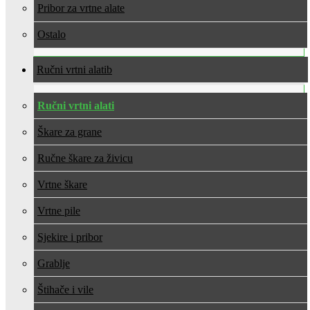
Pribor za vrtne alate
Ostalo
Ručni vrtni alati
Ručni vrtni alati
Škare za grane
Ručne škare za živicu
Vrtne škare
Vrtne pile
Sjekire i pribor
Grablje
Štihače i vile