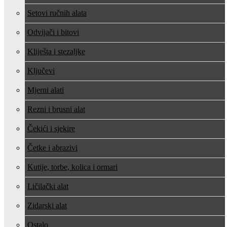
Setovi ručnih alata
Odvijači i bitovi
Kliješta i stezaljke
Ključevi
Mjerni alati
Rezni i brusni alat
Čekići i sjekire
Četke i abrazivi
Kutije, torbe, kolica i ormari
Ličilački alat
Zidarski alat
Ostalo