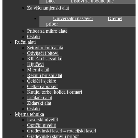
pilee
Listovi za ubodne pile
Za višenamjenski alat
Univerzalni nastavci
Dremel
pribor
Pribor za mikro alate
Ostalo
Ručni alati
Setovi ručnih alata
Odvijači i bitovi
Kliješta i stezaljke
Ključevi
Mjerni alati
Rezni i brusni alat
Čekići i sjekire
Četke i abrazivi
Kutije, torbe, kolica i ormari
Ličilački alat
Zidarski alat
Ostalo
Mjerna tehnika
Laserski niveliri
Optički niveliri
Građevinski laseri – rotacijski laseri
Građevinski stativi i pribor