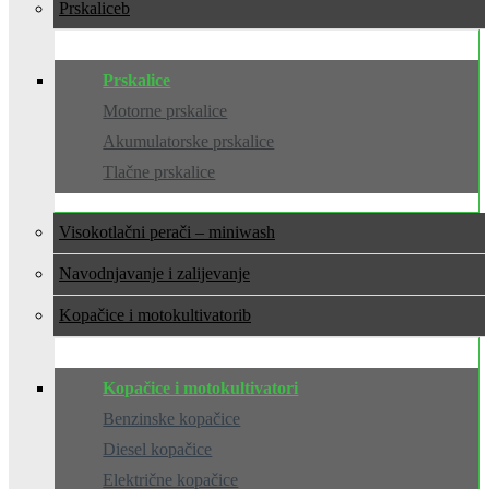
Prskalice
Prskalice
Motorne prskalice
Akumulatorske prskalice
Tlačne prskalice
Visokotlačni perači – miniwash
Navodnjavanje i zalijevanje
Kopačice i motokultivatori
Kopačice i motokultivatori
Benzinske kopačice
Diesel kopačice
Električne kopačice