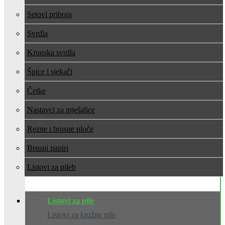
Setovi pribora
Svrdla
Krunska svrdla
Špice i sjekači
Četke
Nastavci za mješalice
Rezne i brusne ploče
Brusni papiri
Listovi za pile
Listovi za pile
Listovi za kružne pile