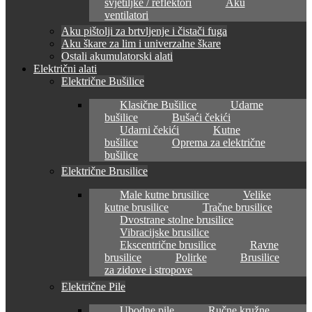
svjetiljke / reflektori
Aku
ventilatori
Aku pištolji za brtvljenje i čistači fuga
Aku škare za lim i univerzalne škare
Ostali akumulatorski alati
Električni alati
Električne Bušilice
Klasične Bušilice
Udarne
bušilice
Bušaći čekići
Udarni čekići
Kutne
bušilice
Oprema za električne
bušilice
Električne Brusilice
Male kutne brusilice
Velike
kutne brusilice
Tračne brusilice
Dvostrane stolne brusilice
Vibracijske brusilice
Ekscentrične brusilice
Ravne
brusilice
Polirke
Brusilice
za zidove i stropove
Električne Pile
Ubodne pile
Ručne kružne