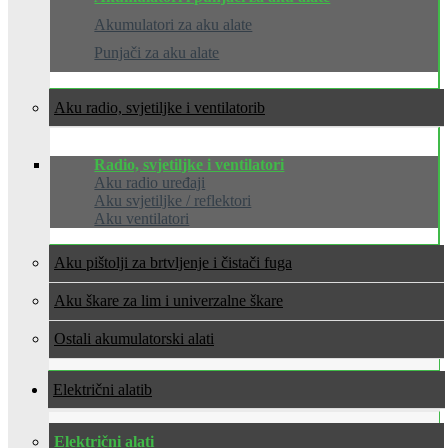
Akumulatori za aku alate
Punjači za aku alate
Aku radio, svjetiljke i ventilatori
Radio, svjetiljke i ventilatori
Aku radio uređaji
Aku svjetiljke / reflektori
Aku ventilatori
Aku pištolji za brtvljenje i čistači fuga
Aku škare za lim i univerzalne škare
Ostali akumulatorski alati
Električni alati
Električni alati