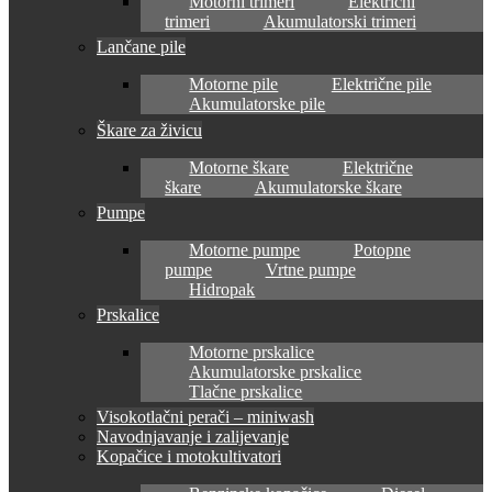
Motorni trimeri
Električni
trimeri
Akumulatorski trimeri
Lančane pile
Motorne pile
Električne pile
Akumulatorske pile
Škare za živicu
Motorne škare
Električne
škare
Akumulatorske škare
Pumpe
Motorne pumpe
Potopne
pumpe
Vrtne pumpe
Hidropak
Prskalice
Motorne prskalice
Akumulatorske prskalice
Tlačne prskalice
Visokotlačni perači – miniwash
Navodnjavanje i zalijevanje
Kopačice i motokultivatori