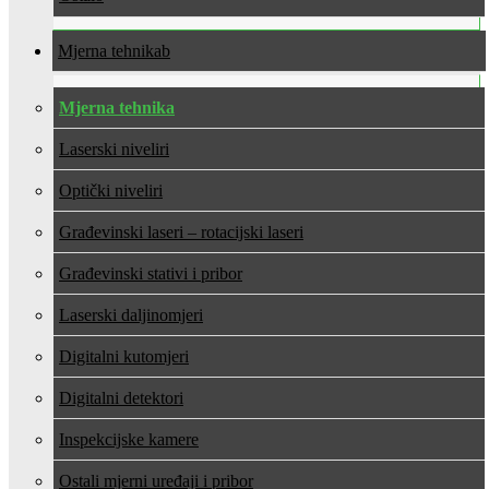
Mjerna tehnika
Mjerna tehnika
Laserski niveliri
Optički niveliri
Građevinski laseri – rotacijski laseri
Građevinski stativi i pribor
Laserski daljinomjeri
Digitalni kutomjeri
Digitalni detektori
Inspekcijske kamere
Ostali mjerni uređaji i pribor