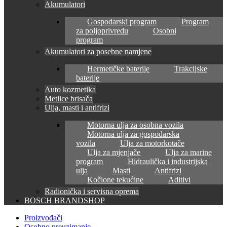
Akumulatori
Gospodarski program
Program
za poljoprivredu
Osobni
program
Akumulatori za posebne namjene
Hermetičke baterije
Trakcijske
baterije
Auto kozmetika
Metlice brisača
Ulja, masti i antifrizi
Motorna ulja za osobna vozila
Motorna ulja za gospodarska
vozila
Ulja za motorkotače
Ulja za mjenjače
Ulja za marine
program
Hidraulička i industrijska
ulja
Masti
Antifrizi
Kočione tekućine
Aditivi
Radionička i servisna oprema
BOSCH BRANDSHOP
Proizvođači
Osobno preuzimanje