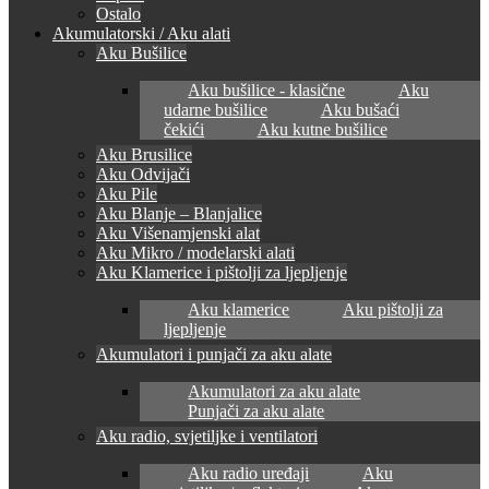
Ostalo
Akumulatorski / Aku alati
Aku Bušilice
Aku bušilice - klasične
Aku
udarne bušilice
Aku bušaći
čekići
Aku kutne bušilice
Aku Brusilice
Aku Odvijači
Aku Pile
Aku Blanje – Blanjalice
Aku Višenamjenski alat
Aku Mikro / modelarski alati
Aku Klamerice i pištolji za ljepljenje
Aku klamerice
Aku pištolji za
ljepljenje
Akumulatori i punjači za aku alate
Akumulatori za aku alate
Punjači za aku alate
Aku radio, svjetiljke i ventilatori
Aku radio uređaji
Aku