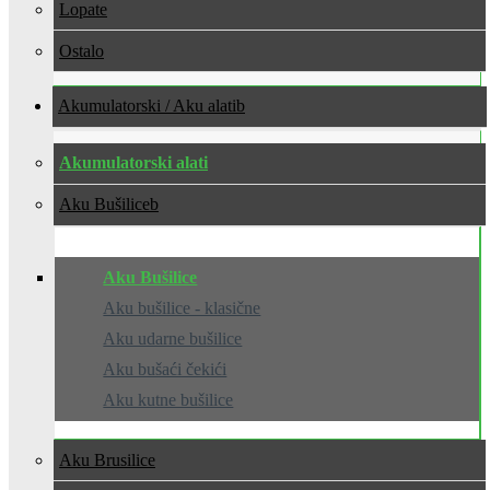
Lopate
Ostalo
Akumulatorski / Aku alati
Akumulatorski alati
Aku Bušilice
Aku Bušilice
Aku bušilice - klasične
Aku udarne bušilice
Aku bušaći čekići
Aku kutne bušilice
Aku Brusilice