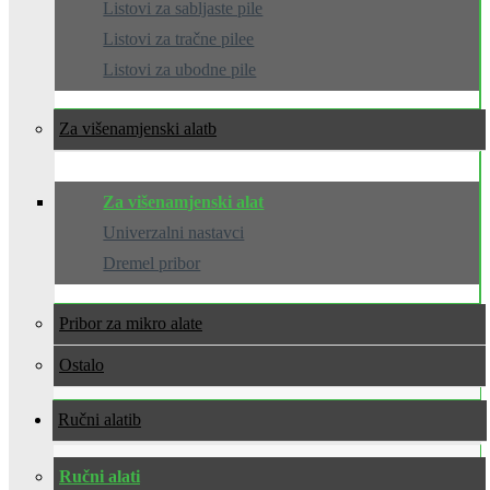
Listovi za sabljaste pile
Listovi za tračne pilee
Listovi za ubodne pile
Za višenamjenski alat
Za višenamjenski alat
Univerzalni nastavci
Dremel pribor
Pribor za mikro alate
Ostalo
Ručni alati
Ručni alati