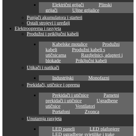
Električni grijači
Plinski
grijači
Uljne grijalice
Punjači akumulatora i starteri
Ostali strojevi i uređaji
Elektrooprema i rasvjeta
Produžni i priključni kabeli
Kabelske motalice
Produžni
kabeli
Produžni kabeli s
utičnicama
Razdjelnici, adapteri i
blokade
Priključni kabeli
Utikači i natikači
Industrijski
Monofazni
Prekidači, utičnice i oprema
Prekidači i utičnice
Pametni
prekidači i utičnice
Ugradbene
utičnice
Ventilatori
Portafoni
Zvonca
Unutarnja rasvjeta
LED paneli
LED plafonjere
LED ugradbene svjetiljke i trake