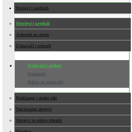
Strojevi i uređaji
Strojevi i uređaji
Agregati za struju
Usisavači i pribor
Usisivači i pribor
Usisavači
Pribor za usisavače
Preklopne i stolne pile
Stacionarni strojevi
Strojevi za mikro obradu
Dizalice