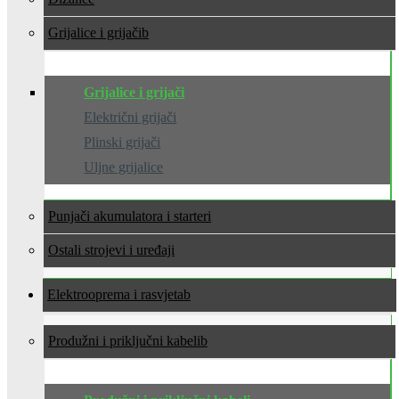
Grijalice i grijači
Grijalice i grijači
Električni grijači
Plinski grijači
Uljne grijalice
Punjači akumulatora i starteri
Ostali strojevi i uređaji
Elektrooprema i rasvjeta
Produžni i priključni kabeli