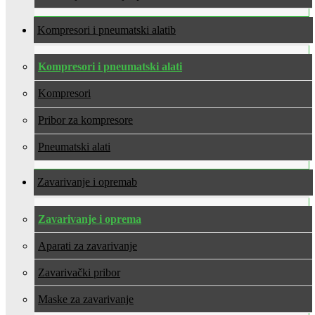
Kompresori i pneumatski alati
Kompresori i pneumatski alati
Kompresori
Pribor za kompresore
Pneumatski alati
Zavarivanje i oprema
Zavarivanje i oprema
Aparati za zavarivanje
Zavarivački pribor
Maske za zavarivanje