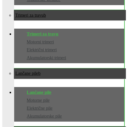
Trimeri za travu
Trimeri za travu
Motorni trimeri
Električni trimeri
Akumulatorski trimeri
Lančane pile
Lančane pile
Motorne pile
Električne pile
Akumulatorske pile