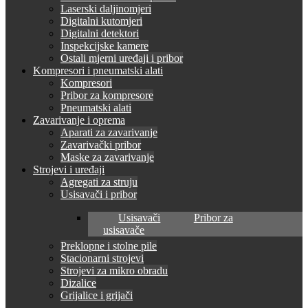
Laserski daljinomjeri
Digitalni kutomjeri
Digitalni detektori
Inspekcijske kamere
Ostali mjerni uređaji i pribor
Kompresori i pneumatski alati
Kompresori
Pribor za kompresore
Pneumatski alati
Zavarivanje i oprema
Aparati za zavarivanje
Zavarivački pribor
Maske za zavarivanje
Strojevi i uređaji
Agregati za struju
Usisavači i pribor
Usisavači
Pribor za
usisavače
Preklopne i stolne pile
Stacionarni strojevi
Strojevi za mikro obradu
Dizalice
Grijalice i grijači