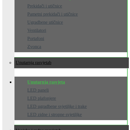
Prekidači i utičnice
Pametni prekidači i utičnice
Ugradbene utičnice
Ventilatori
Portafoni
Zvonca
Unutarnja rasvjeta
Unutarnja rasvjeta
LED paneli
LED plafonjere
LED ugradbene svjetiljke i trake
LED zidne i stropne svjetiljke