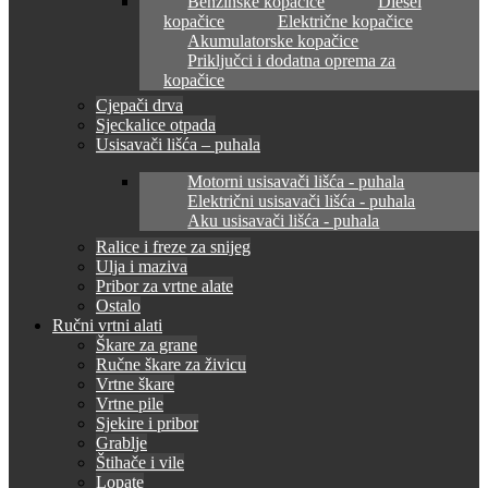
Benzinske kopačice
Diesel
kopačice
Električne kopačice
Akumulatorske kopačice
Priključci i dodatna oprema za
kopačice
Cjepači drva
Sjeckalice otpada
Usisavači lišća – puhala
Motorni usisavači lišća - puhala
Električni usisavači lišća - puhala
Aku usisavači lišća - puhala
Ralice i freze za snijeg
Ulja i maziva
Pribor za vrtne alate
Ostalo
Ručni vrtni alati
Škare za grane
Ručne škare za živicu
Vrtne škare
Vrtne pile
Sjekire i pribor
Grablje
Štihače i vile
Lopate