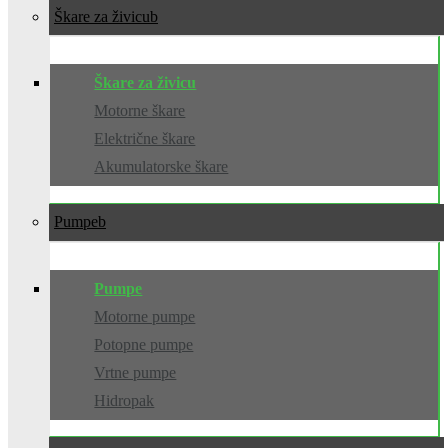
Škare za živicu
Škare za živicu
Motorne škare
Električne škare
Akumulatorske škare
Pumpe
Pumpe
Motorne pumpe
Potopne pumpe
Vrtne pumpe
Hidropak