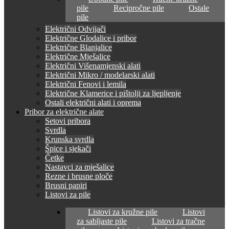
pile
Recipročne pile
Ostale
pile
Električni Odvijači
Električne Glodalice i pribor
Električne Blanjalice
Električne Mješalice
Električni Višenamjenski alati
Električni Mikro / modelarski alati
Električni Fenovi i lemila
Električne Klamerice i pištolji za ljepljenje
Ostali električni alati i oprema
Pribor za električne alate
Setovi pribora
Svrdla
Krunska svrdla
Špice i sjekači
Četke
Nastavci za mješalice
Rezne i brusne ploče
Brusni papiri
Listovi za pile
Listovi za kružne pile
Listovi
za sabljaste pile
Listovi za tračne