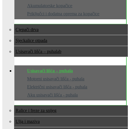
Akumulatorske kopačice
Priključci i dodatna oprema za kopačice
Cjepači drva
Sjeckalice otpada
Usisavači lišća – puhala
Usisavači lišća – puhala
Motorni usisavači lišća - puhala
Električni usisavači lišća - puhala
Aku usisavači lišća - puhala
Ralice i freze za snijeg
Ulja i maziva