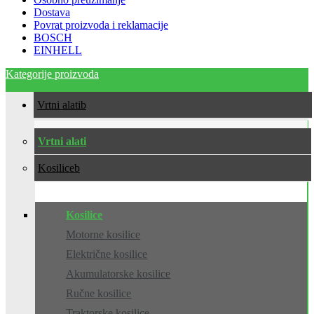
Dostava
Povrat proizvoda i reklamacije
BOSCH
EINHELL
Kategorije proizvoda
Vrtni alati
Vrtni alati
Kosilice
Kosilice
Motorne kosilice
Električne kosilice
Akumulatorske kosilice
Ručne kosilice
Traktorske kosilice