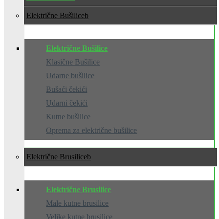
Električne Bušilice
Električne Bušilice
Klasične Bušilice
Udarne bušilice
Bušaći čekići
Udarni čekići
Kutne bušilice
Oprema za električne bušilice
Električne Brusilice
Električne Brusilice
Male kutne brusilice
Velike kutne brusilice