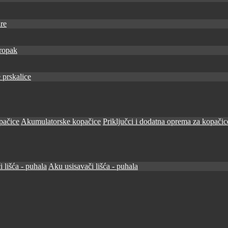
re
ropak
 prskalice
pačice
Akumulatorske kopačice
Priključci i dodatna oprema za kopačic
i lišća - puhala
Aku usisavači lišća - puhala