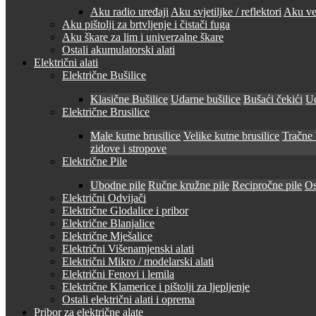
Aku radio uređaji
Aku svjetiljke / reflektori
Aku ven
Aku pištolji za brtvljenje i čistači fuga
Aku škare za lim i univerzalne škare
Ostali akumulatorski alati
Električni alati
Električne Bušilice
Klasične Bušilice
Udarne bušilice
Bušaći čekići
Ud
Električne Brusilice
Male kutne brusilice
Velike kutne brusilice
Tračne 
zidove i stropove
Električne Pile
Ubodne pile
Ručne kružne pile
Recipročne pile
Os
Električni Odvijači
Električne Glodalice i pribor
Električne Blanjalice
Električne Mješalice
Električni Višenamjenski alati
Električni Mikro / modelarski alati
Električni Fenovi i lemila
Električne Klamerice i pištolji za ljepljenje
Ostali električni alati i oprema
Pribor za električne alate