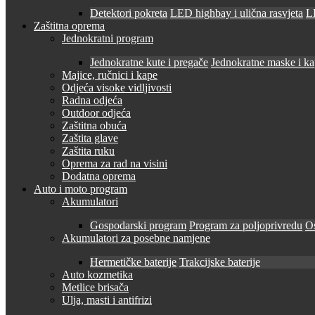
Detektori pokreta
LED highbay i ulična rasvjeta
LE
Zaštitna oprema
Jednokratni program
Jednokratne kute i pregače
Jednokratne maske i k
Majice, ručnici i kape
Odjeća visoke vidljivosti
Radna odjeća
Outdoor odjeća
Zaštitna obuća
Zaštita glave
Zaštita ruku
Oprema za rad na visini
Dodatna oprema
Auto i moto program
Akumulatori
Gospodarski program
Program za poljoprivredu
O
Akumulatori za posebne namjene
Hermetičke baterije
Trakcijske baterije
Auto kozmetika
Metlice brisača
Ulja, masti i antifrizi