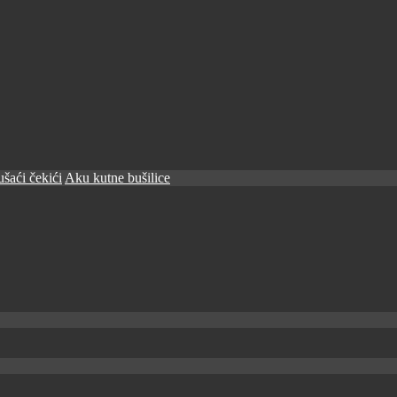
šaći čekići
Aku kutne bušilice