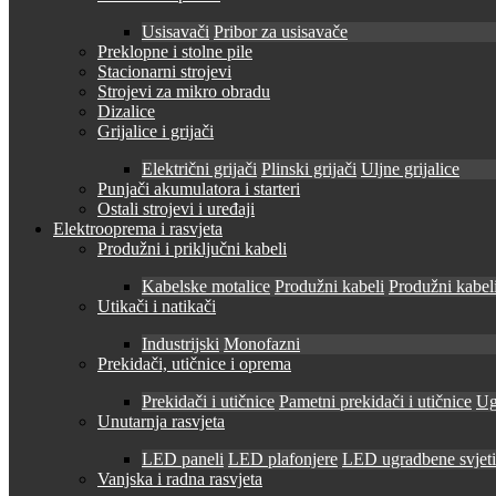
Usisavači
Pribor za usisavače
Preklopne i stolne pile
Stacionarni strojevi
Strojevi za mikro obradu
Dizalice
Grijalice i grijači
Električni grijači
Plinski grijači
Uljne grijalice
Punjači akumulatora i starteri
Ostali strojevi i uređaji
Elektrooprema i rasvjeta
Produžni i priključni kabeli
Kabelske motalice
Produžni kabeli
Produžni kabeli
Utikači i natikači
Industrijski
Monofazni
Prekidači, utičnice i oprema
Prekidači i utičnice
Pametni prekidači i utičnice
Ug
Unutarnja rasvjeta
LED paneli
LED plafonjere
LED ugradbene svjetil
Vanjska i radna rasvjeta