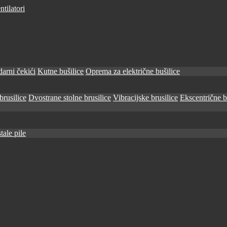
tilatori
arni čekići
Kutne bušilice
Oprema za električne bušilice
brusilice
Dvostrane stolne brusilice
Vibracijske brusilice
Ekscentrične b
tale pile