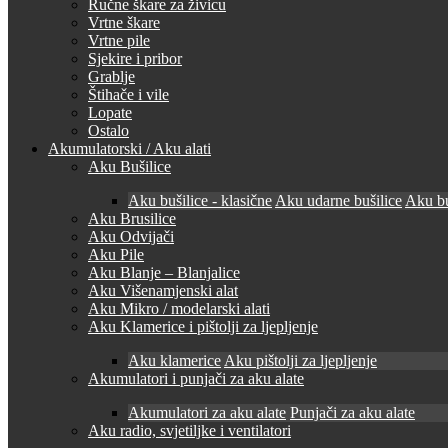
Ručne škare za živicu
Vrtne škare
Vrtne pile
Sjekire i pribor
Grablje
Štihače i vile
Lopate
Ostalo
Akumulatorski / Aku alati
Aku Bušilice
Aku bušilice - klasične
Aku udarne bušilice
Aku bu
Aku Brusilice
Aku Odvijači
Aku Pile
Aku Blanje – Blanjalice
Aku Višenamjenski alat
Aku Mikro / modelarski alati
Aku Klamerice i pištolji za ljepljenje
Aku klamerice
Aku pištolji za ljepljenje
Akumulatori i punjači za aku alate
Akumulatori za aku alate
Punjači za aku alate
Aku radio, svjetiljke i ventilatori