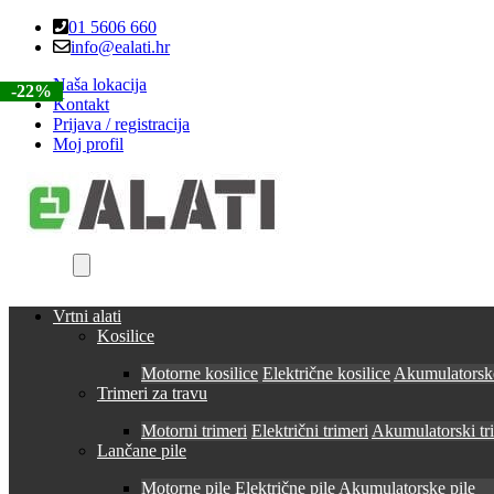
Skip
Skip
01 5606 660
to
to
info@ealati.hr
navigation
content
Naša lokacija
-23%
-22%
-22%
-22%
-22%
Kontakt
Prijava / registracija
Moj profil
Vrtni alati
Kosilice
Motorne kosilice
Električne kosilice
Akumulatorske
Trimeri za travu
Motorni trimeri
Električni trimeri
Akumulatorski tr
Lančane pile
Motorne pile
Električne pile
Akumulatorske pile