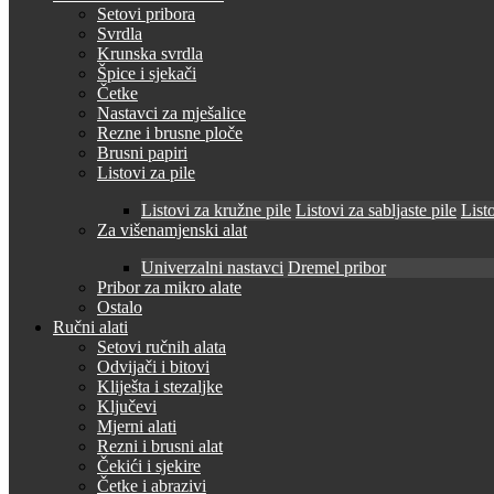
Setovi pribora
Svrdla
Krunska svrdla
Špice i sjekači
Četke
Nastavci za mješalice
Rezne i brusne ploče
Brusni papiri
Listovi za pile
Listovi za kružne pile
Listovi za sabljaste pile
Listo
Za višenamjenski alat
Univerzalni nastavci
Dremel pribor
Pribor za mikro alate
Ostalo
Ručni alati
Setovi ručnih alata
Odvijači i bitovi
Kliješta i stezaljke
Ključevi
Mjerni alati
Rezni i brusni alat
Čekići i sjekire
Četke i abrazivi