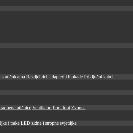
 s utičnicama
Razdjelnici, adapteri i blokade
Priključni kabeli
radbene utičnice
Ventilatori
Portafoni
Zvonca
jke i trake
LED zidne i stropne svjetiljke