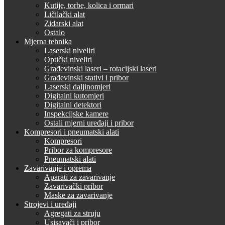
Kutije, torbe, kolica i ormari
Ličilački alat
Zidarski alat
Ostalo
Mjerna tehnika
Laserski niveliri
Optički niveliri
Građevinski laseri – rotacijski laseri
Građevinski stativi i pribor
Laserski daljinomjeri
Digitalni kutomjeri
Digitalni detektori
Inspekcijske kamere
Ostali mjerni uređaji i pribor
Kompresori i pneumatski alati
Kompresori
Pribor za kompresore
Pneumatski alati
Zavarivanje i oprema
Aparati za zavarivanje
Zavarivački pribor
Maske za zavarivanje
Strojevi i uređaji
Agregati za struju
Usisavači i pribor