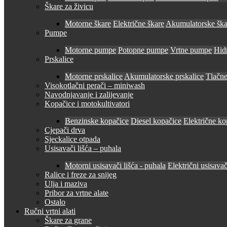
Škare za živicu
Motorne škare
Električne škare
Akumulatorske ška
Pumpe
Motorne pumpe
Potopne pumpe
Vrtne pumpe
Hid
Prskalice
Motorne prskalice
Akumulatorske prskalice
Tlačne
Visokotlačni perači – miniwash
Navodnjavanje i zalijevanje
Kopačice i motokultivatori
Benzinske kopačice
Diesel kopačice
Električne ko
Cjepači drva
Sjeckalice otpada
Usisavači lišća – puhala
Motorni usisavači lišća - puhala
Električni usisavač
Ralice i freze za snijeg
Ulja i maziva
Pribor za vrtne alate
Ostalo
Ručni vrtni alati
Škare za grane