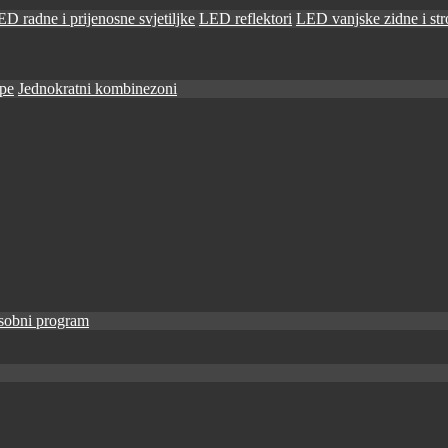
D radne i prijenosne svjetiljke
LED reflektori
LED vanjske zidne i stro
ape
Jednokratni kombinezoni
sobni program