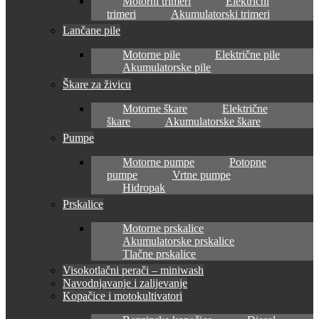
Motorni trimeri
Električni
trimeri
Akumulatorski trimeri
Lančane pile
Motorne pile
Električne pile
Akumulatorske pile
Škare za živicu
Motorne škare
Električne
škare
Akumulatorske škare
Pumpe
Motorne pumpe
Potopne
pumpe
Vrtne pumpe
Hidropak
Prskalice
Motorne prskalice
Akumulatorske prskalice
Tlačne prskalice
Visokotlačni perači – miniwash
Navodnjavanje i zalijevanje
Kopačice i motokultivatori