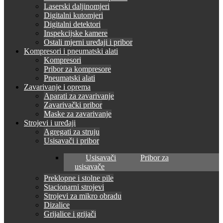
Laserski daljinomjeri
Digitalni kutomjeri
Digitalni detektori
Inspekcijske kamere
Ostali mjerni uređaji i pribor
Kompresori i pneumatski alati
Kompresori
Pribor za kompresore
Pneumatski alati
Zavarivanje i oprema
Aparati za zavarivanje
Zavarivački pribor
Maske za zavarivanje
Strojevi i uređaji
Agregati za struju
Usisavači i pribor
Usisavači
Pribor za
usisavače
Preklopne i stolne pile
Stacionarni strojevi
Strojevi za mikro obradu
Dizalice
Grijalice i grijači