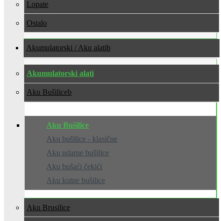
Lopate
Ostalo
Akumulatorski / Aku alati
Akumulatorski alati
Aku Bušilice
Aku Bušilice
Aku bušilice - klasične
Aku udarne bušilice
Aku bušaći čekići
Aku kutne bušilice
Aku Brusilice