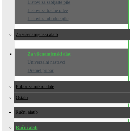
Listovi za sabljaste pile
Listovi za tračne pilee
Listovi za ubodne pile
Za višenamjenski alat
Za višenamjenski alat
Univerzalni nastavci
Dremel pribor
Pribor za mikro alate
Ostalo
Ručni alati
Ručni alati