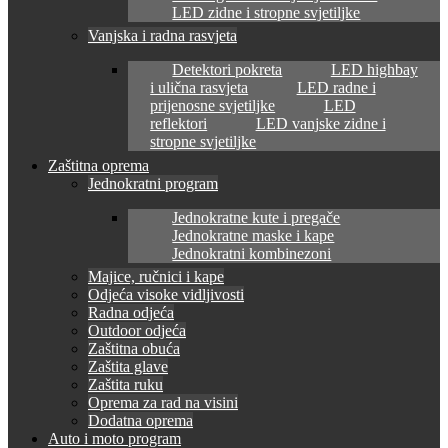
LED zidne i stropne svjetiljke
Vanjska i radna rasvjeta
Detektori pokreta
LED highbay
i ulična rasvjeta
LED radne i
prijenosne svjetiljke
LED
reflektori
LED vanjske zidne i
stropne svjetiljke
Zaštitna oprema
Jednokratni program
Jednokratne kute i pregače
Jednokratne maske i kape
Jednokratni kombinezoni
Majice, ručnici i kape
Odjeća visoke vidljivosti
Radna odjeća
Outdoor odjeća
Zaštitna obuća
Zaštita glave
Zaštita ruku
Oprema za rad na visini
Dodatna oprema
Auto i moto program