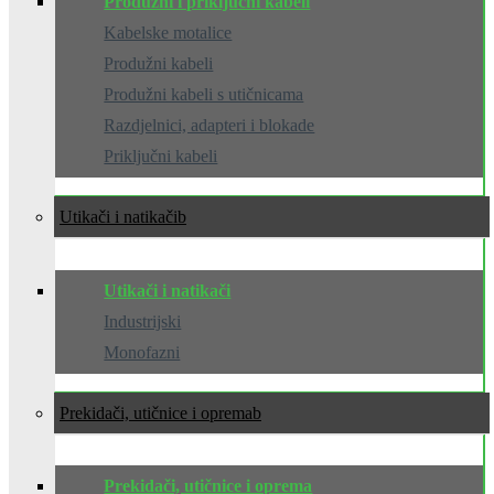
Produžni i priključni kabeli
Kabelske motalice
Produžni kabeli
Produžni kabeli s utičnicama
Razdjelnici, adapteri i blokade
Priključni kabeli
Utikači i natikači
Utikači i natikači
Industrijski
Monofazni
Prekidači, utičnice i oprema
Prekidači, utičnice i oprema