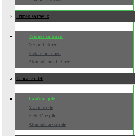
Trimeri za travu
Trimeri za travu
Motorni trimeri
Električni trimeri
Akumulatorski trimeri
Lančane pile
Lančane pile
Motorne pile
Električne pile
Akumulatorske pile