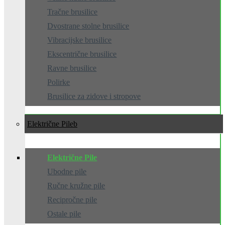
Tračne brusilice
Dvostrane stolne brusilice
Vibracijske brusilice
Ekscentrične brusilice
Ravne brusilice
Polirke
Brusilice za zidove i stropove
Električne Pile
Električne Pile
Ubodne pile
Ručne kružne pile
Recipročne pile
Ostale pile