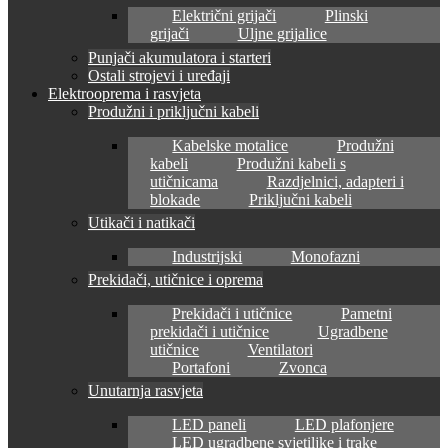
Električni grijači
Plinski
grijači
Uljne grijalice
Punjači akumulatora i starteri
Ostali strojevi i uređaji
Elektrooprema i rasvjeta
Produžni i priključni kabeli
Kabelske motalice
Produžni
kabeli
Produžni kabeli s
utičnicama
Razdjelnici, adapteri i
blokade
Priključni kabeli
Utikači i natikači
Industrijski
Monofazni
Prekidači, utičnice i oprema
Prekidači i utičnice
Pametni
prekidači i utičnice
Ugradbene
utičnice
Ventilatori
Portafoni
Zvonca
Unutarnja rasvjeta
LED paneli
LED plafonjere
LED ugradbene svjetiljke i trake