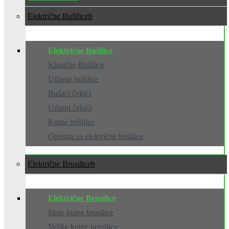
Električne Bušilice
Električne Bušilice
Klasične Bušilice
Udarne bušilice
Bušaći čekići
Udarni čekići
Kutne bušilice
Oprema za električne bušilice
Električne Brusilice
Električne Brusilice
Male kutne brusilice
Velike kutne brusilice