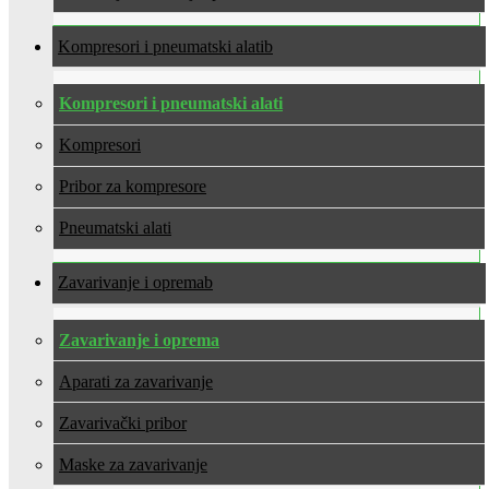
Kompresori i pneumatski alati
Kompresori i pneumatski alati
Kompresori
Pribor za kompresore
Pneumatski alati
Zavarivanje i oprema
Zavarivanje i oprema
Aparati za zavarivanje
Zavarivački pribor
Maske za zavarivanje