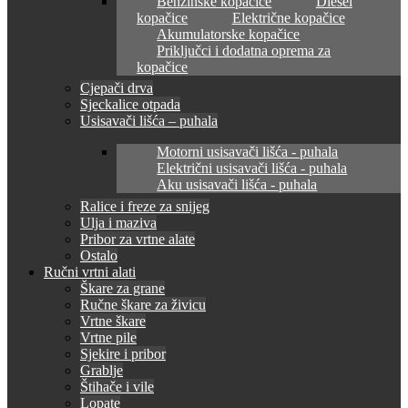
Benzinske kopačice
Diesel
kopačice
Električne kopačice
Akumulatorske kopačice
Priključci i dodatna oprema za
kopačice
Cjepači drva
Sjeckalice otpada
Usisavači lišća – puhala
Motorni usisavači lišća - puhala
Električni usisavači lišća - puhala
Aku usisavači lišća - puhala
Ralice i freze za snijeg
Ulja i maziva
Pribor za vrtne alate
Ostalo
Ručni vrtni alati
Škare za grane
Ručne škare za živicu
Vrtne škare
Vrtne pile
Sjekire i pribor
Grablje
Štihače i vile
Lopate