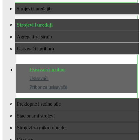
Strojevi i uređaji
Strojevi i uređaji
Agregati za struju
Usisavači i pribor
Usisivači i pribor
Usisavači
Pribor za usisavače
Preklopne i stolne pile
Stacionarni strojevi
Strojevi za mikro obradu
Dizalice