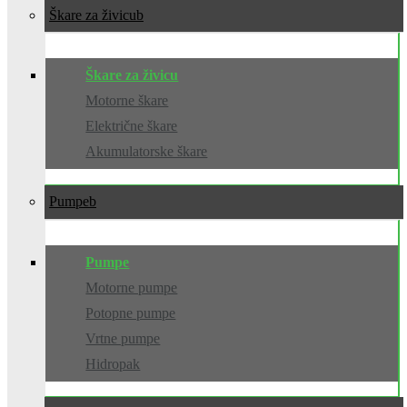
Škare za živicu
Škare za živicu
Motorne škare
Električne škare
Akumulatorske škare
Pumpe
Pumpe
Motorne pumpe
Potopne pumpe
Vrtne pumpe
Hidropak