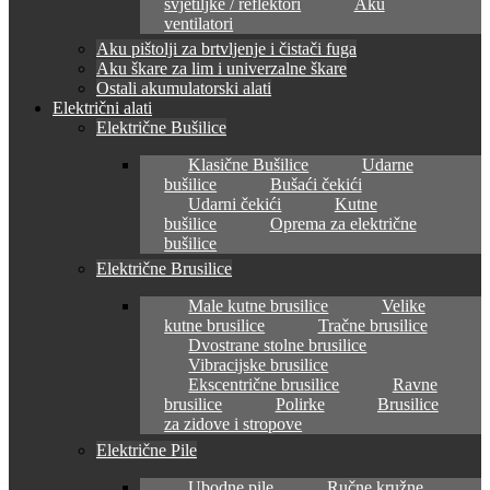
svjetiljke / reflektori
Aku
ventilatori
Aku pištolji za brtvljenje i čistači fuga
Aku škare za lim i univerzalne škare
Ostali akumulatorski alati
Električni alati
Električne Bušilice
Klasične Bušilice
Udarne
bušilice
Bušaći čekići
Udarni čekići
Kutne
bušilice
Oprema za električne
bušilice
Električne Brusilice
Male kutne brusilice
Velike
kutne brusilice
Tračne brusilice
Dvostrane stolne brusilice
Vibracijske brusilice
Ekscentrične brusilice
Ravne
brusilice
Polirke
Brusilice
za zidove i stropove
Električne Pile
Ubodne pile
Ručne kružne