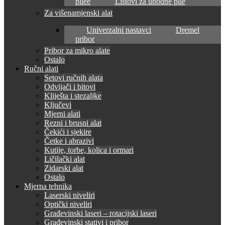
pilee
Listovi za ubodne pile
Za višenamjenski alat
Univerzalni nastavci
Dremel
pribor
Pribor za mikro alate
Ostalo
Ručni alati
Setovi ručnih alata
Odvijači i bitovi
Kliješta i stezaljke
Ključevi
Mjerni alati
Rezni i brusni alat
Čekići i sjekire
Četke i abrazivi
Kutije, torbe, kolica i ormari
Ličilački alat
Zidarski alat
Ostalo
Mjerna tehnika
Laserski niveliri
Optički niveliri
Građevinski laseri – rotacijski laseri
Građevinski stativi i pribor