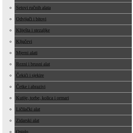
Setovi ručnih alata
Odvijači i bitovi
Kliješta i stezaljke
Ključevi
Mjerni alati
Rezni i brusni alat
Čekići i sjekire
Četke i abrazivi
Kutije, torbe, kolica i ormari
Ličilački alat
Zidarski alat
Ostalo