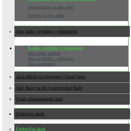
Akumulatori za aku alate
Punjači za aku alate
Aku radio, svjetiljke i ventilatori
Radio, svjetiljke i ventilatori
Aku radio uređaji
Aku svjetiljke / reflektori
Aku ventilatori
Aku pištolji za brtvljenje i čistači fuga
Aku škare za lim i univerzalne škare
Ostali akumulatorski alati
Električni alati
Električni alati