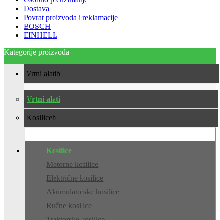
Dostava
Povrat proizvoda i reklamacije
BOSCH
EINHELL
Kategorije proizvoda
Vrtni alati
Vrtni alati
Kosilice
Kosilice
Motorne kosilice
Električne kosilice
Akumulatorske kosilice
Ručne kosilice
Traktorske kosilice