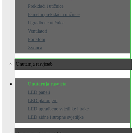
Prekidači i utičnice
Pametni prekidači i utičnice
Ugradbene utičnice
Ventilatori
Portafoni
Zvonca
Unutarnja rasvjeta
Unutarnja rasvjeta
LED paneli
LED plafonjere
LED ugradbene svjetiljke i trake
LED zidne i stropne svjetiljke