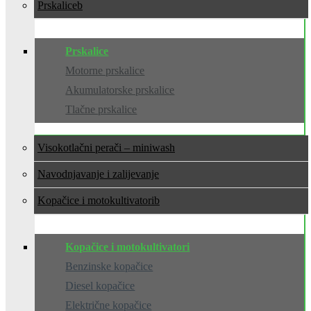
Prskalice
Prskalice
Motorne prskalice
Akumulatorske prskalice
Tlačne prskalice
Visokotlačni perači – miniwash
Navodnjavanje i zalijevanje
Kopačice i motokultivatori
Kopačice i motokultivatori
Benzinske kopačice
Diesel kopačice
Električne kopačice