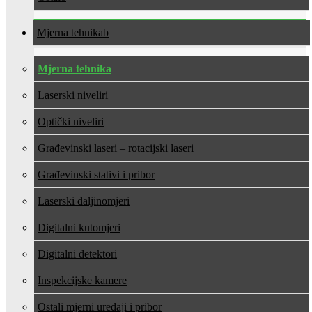
Mjerna tehnika
Mjerna tehnika
Laserski niveliri
Optički niveliri
Građevinski laseri – rotacijski laseri
Građevinski stativi i pribor
Laserski daljinomjeri
Digitalni kutomjeri
Digitalni detektori
Inspekcijske kamere
Ostali mjerni uređaji i pribor