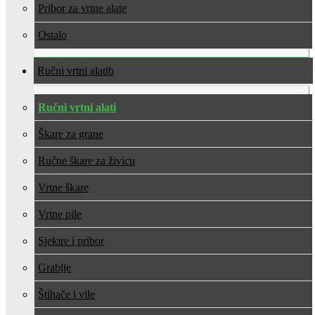
Pribor za vrtne alate
Ostalo
Ručni vrtni alati
Ručni vrtni alati
Škare za grane
Ručne škare za živicu
Vrtne škare
Vrtne pile
Sjekire i pribor
Grablje
Štihače i vile