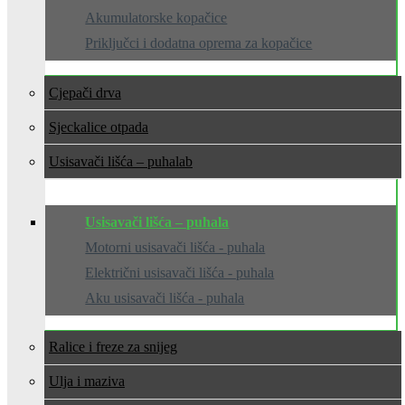
Akumulatorske kopačice
Priključci i dodatna oprema za kopačice
Cjepači drva
Sjeckalice otpada
Usisavači lišća – puhala
Usisavači lišća – puhala
Motorni usisavači lišća - puhala
Električni usisavači lišća - puhala
Aku usisavači lišća - puhala
Ralice i freze za snijeg
Ulja i maziva