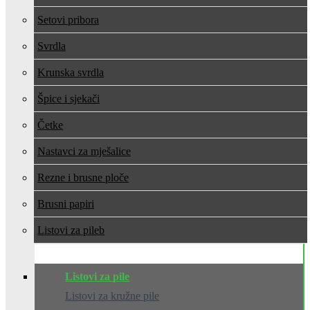
Setovi pribora
Svrdla
Krunska svrdla
Špice i sjekači
Četke
Nastavci za mješalice
Rezne i brusne ploče
Brusni papiri
Listovi za pile
Listovi za pile
Listovi za kružne pile