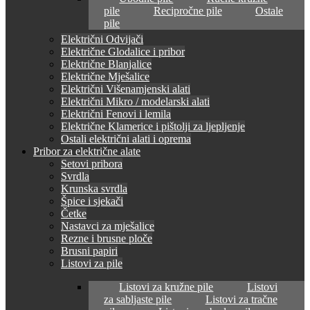
pile
Recipročne pile
Ostale
pile
Električni Odvijači
Električne Glodalice i pribor
Električne Blanjalice
Električne Mješalice
Električni Višenamjenski alati
Električni Mikro / modelarski alati
Električni Fenovi i lemila
Električne Klamerice i pištolji za ljepljenje
Ostali električni alati i oprema
Pribor za električne alate
Setovi pribora
Svrdla
Krunska svrdla
Špice i sjekači
Četke
Nastavci za mješalice
Rezne i brusne ploče
Brusni papiri
Listovi za pile
Listovi za kružne pile
Listovi
za sabljaste pile
Listovi za tračne