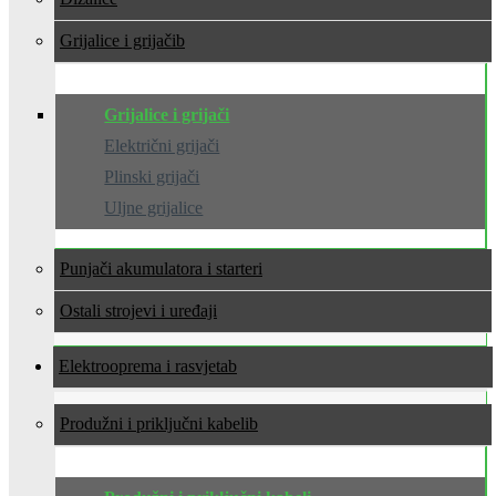
Grijalice i grijači
Grijalice i grijači
Električni grijači
Plinski grijači
Uljne grijalice
Punjači akumulatora i starteri
Ostali strojevi i uređaji
Elektrooprema i rasvjeta
Produžni i priključni kabeli