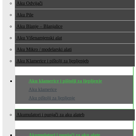
Aku Odvijači
Aku Pile
Aku Blanje – Blanjalice
Aku Višenamjenski alat
Aku Mikro / modelarski alati
Aku Klamerice i pištolji za ljepljenje
Aku klamerice i pištolji za ljepljenje
Aku klamerice
Aku pištolji za ljepljenje
Akumulatori i punjači za aku alate
Akumulatori i punjači za aku alate