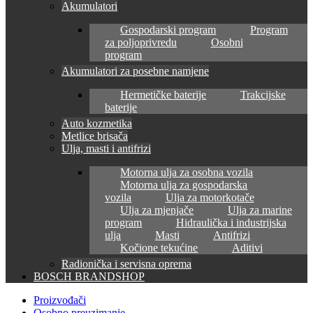
Akumulatori
Gospodarski program
Program
za poljoprivredu
Osobni
program
Akumulatori za posebne namjene
Hermetičke baterije
Trakcijske
baterije
Auto kozmetika
Metlice brisača
Ulja, masti i antifrizi
Motorna ulja za osobna vozila
Motorna ulja za gospodarska
vozila
Ulja za motorkotače
Ulja za mjenjače
Ulja za marine
program
Hidraulička i industrijska
ulja
Masti
Antifrizi
Kočione tekućine
Aditivi
Radionička i servisna oprema
BOSCH BRANDSHOP
Proizvođači
Osobno preuzimanje