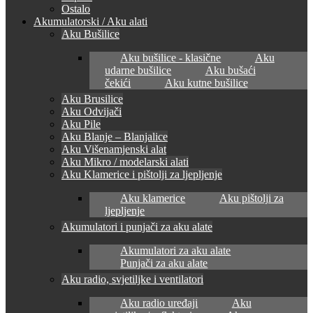
Ostalo
Akumulatorski / Aku alati
Aku Bušilice
Aku bušilice - klasične
Aku
udarne bušilice
Aku bušaći
čekići
Aku kutne bušilice
Aku Brusilice
Aku Odvijači
Aku Pile
Aku Blanje – Blanjalice
Aku Višenamjenski alat
Aku Mikro / modelarski alati
Aku Klamerice i pištolji za ljepljenje
Aku klamerice
Aku pištolji za
ljepljenje
Akumulatori i punjači za aku alate
Akumulatori za aku alate
Punjači za aku alate
Aku radio, svjetiljke i ventilatori
Aku radio uređaji
Aku