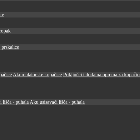
re
ropak
 prskalice
pačice
Akumulatorske kopačice
Priključci i dodatna oprema za kopačic
i lišća - puhala
Aku usisavači lišća - puhala