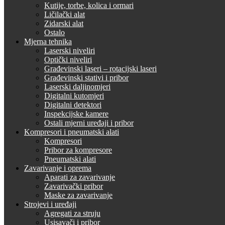
Kutije, torbe, kolica i ormari
Ličilački alat
Zidarski alat
Ostalo
Mjerna tehnika
Laserski niveliri
Optički niveliri
Građevinski laseri – rotacijski laseri
Građevinski stativi i pribor
Laserski daljinomjeri
Digitalni kutomjeri
Digitalni detektori
Inspekcijske kamere
Ostali mjerni uređaji i pribor
Kompresori i pneumatski alati
Kompresori
Pribor za kompresore
Pneumatski alati
Zavarivanje i oprema
Aparati za zavarivanje
Zavarivački pribor
Maske za zavarivanje
Strojevi i uređaji
Agregati za struju
Usisavači i pribor