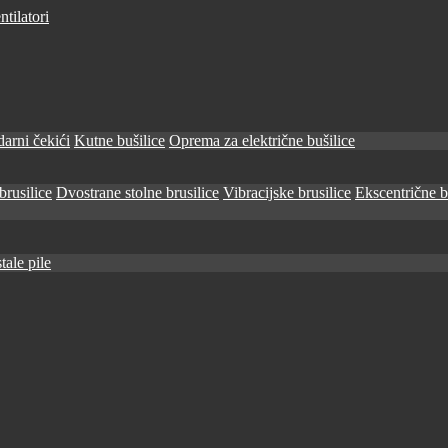
tilatori
arni čekići
Kutne bušilice
Oprema za električne bušilice
brusilice
Dvostrane stolne brusilice
Vibracijske brusilice
Ekscentrične b
tale pile