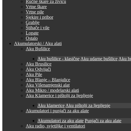
Ručne škare za živicu
Vrtne škare
Vrtne pile
Sjekire i pribor
Grablje
Štihače i vile
Lopate
Ostalo
Akumulatorski / Aku alati
Aku Bušilice
Aku bušilice - klasične
Aku udarne bušilice
Aku bu
Aku Brusilice
Aku Odvijači
Aku Pile
Aku Blanje – Blanjalice
Aku Višenamjenski alat
Aku Mikro / modelarski alati
Aku Klamerice i pištolji za ljepljenje
Aku klamerice
Aku pištolji za ljepljenje
Akumulatori i punjači za aku alate
Akumulatori za aku alate
Punjači za aku alate
Aku radio, svjetiljke i ventilatori