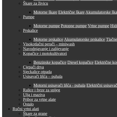
Škare za živicu
Motorne škare
Električne škare
Akumulatorske ška
Pumpe
Motorne pumpe
Potopne pumpe
Vrtne pumpe
Hid
Prskalice
Motorne prskalice
Akumulatorske prskalice
Tlačne
Visokotlačni perači – miniwash
Navodnjavanje i zalijevanje
Kopačice i motokultivatori
Benzinske kopačice
Diesel kopačice
Električne ko
Cjepači drva
Sjeckalice otpada
Usisavači lišća – puhala
Motorni usisavači lišća - puhala
Električni usisavač
Ralice i freze za snijeg
Ulja i maziva
Pribor za vrtne alate
Ostalo
Ručni vrtni alati
Škare za grane