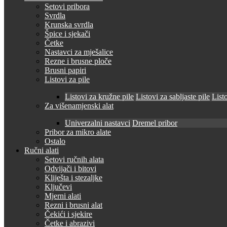
Setovi pribora
Svrdla
Krunska svrdla
Špice i sjekači
Četke
Nastavci za mješalice
Rezne i brusne ploče
Brusni papiri
Listovi za pile
Listovi za kružne pile
Listovi za sabljaste pile
Listo
Za višenamjenski alat
Univerzalni nastavci
Dremel pribor
Pribor za mikro alate
Ostalo
Ručni alati
Setovi ručnih alata
Odvijači i bitovi
Kliješta i stezaljke
Ključevi
Mjerni alati
Rezni i brusni alat
Čekići i sjekire
Četke i abrazivi