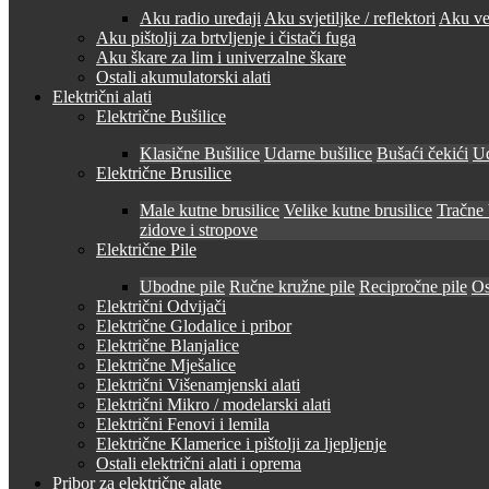
Aku radio uređaji
Aku svjetiljke / reflektori
Aku ven
Aku pištolji za brtvljenje i čistači fuga
Aku škare za lim i univerzalne škare
Ostali akumulatorski alati
Električni alati
Električne Bušilice
Klasične Bušilice
Udarne bušilice
Bušaći čekići
Ud
Električne Brusilice
Male kutne brusilice
Velike kutne brusilice
Tračne 
zidove i stropove
Električne Pile
Ubodne pile
Ručne kružne pile
Recipročne pile
Os
Električni Odvijači
Električne Glodalice i pribor
Električne Blanjalice
Električne Mješalice
Električni Višenamjenski alati
Električni Mikro / modelarski alati
Električni Fenovi i lemila
Električne Klamerice i pištolji za ljepljenje
Ostali električni alati i oprema
Pribor za električne alate