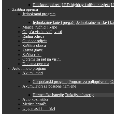
Detektori pokreta
LED highbay i ulična rasvjeta
LE
Zaštitna oprema
Jednokratni program
Jednokratne kute i pregače
Jednokratne maske i k
Majice, ručnici i kape
Odjeća visoke vidljivosti
Radna odjeća
Outdoor odjeća
Zaštitna obuća
Zaštita glave
Zaštita ruku
Oprema za rad na visini
Dodatna oprema
Auto i moto program
Akumulatori
Gospodarski program
Program za poljoprivredu
O
Akumulatori za posebne namjene
Hermetičke baterije
Trakcijske baterije
Auto kozmetika
Metlice brisača
Ulja, masti i antifrizi