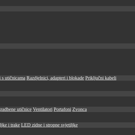
 s utičnicama
Razdjelnici, adapteri i blokade
Priključni kabeli
radbene utičnice
Ventilatori
Portafoni
Zvonca
jke i trake
LED zidne i stropne svjetiljke