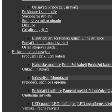
Usisavači
Pribor za usisavače
Preklopne i stolne pile
Stacionarni strojevi
Strojevi za mikro obradu
Dizalice
Grijalice i grijači
Električni grijači
Plinski grijači
Uljne grijalice
Punjači akumulatora i starteri
Ostali strojevi i uređaji
Elektrooprema i rasvjeta
Produžni i priključni kabeli
Kabelske motalice
Produžni kabeli
Produžni kabeli
Utikači i natikači
Industrijski
Monofazni
Prekidači, utičnice i oprema
Prekidači i utičnice
Pametni prekidači i utičnice
Ug
Unutarnja rasvjeta
LED paneli
LED plafonjere
LED ugradbene svjetil
Vanjska i radna rasvjeta