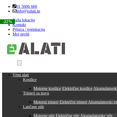
Skip
Skip
01 5606 660
to
to
info@ealati.hr
navigation
content
Naša lokacija
-22%
-22%
-23%
-22%
-22%
Kontakt
Prijava / registracija
Moj profil
Vrtni alati
Kosilice
Motorne kosilice
Električne kosilice
Akumulatorske
Trimeri za travu
Motorni trimeri
Električni trimeri
Akumulatorski tr
Lančane pile
Motorne pile
Električne pile
Akumulatorske pile