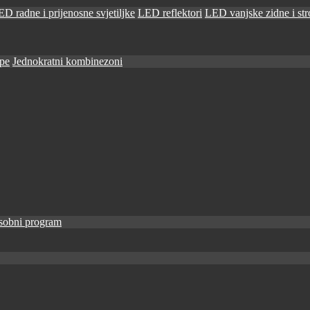
D radne i prijenosne svjetiljke
LED reflektori
LED vanjske zidne i stro
ape
Jednokratni kombinezoni
sobni program