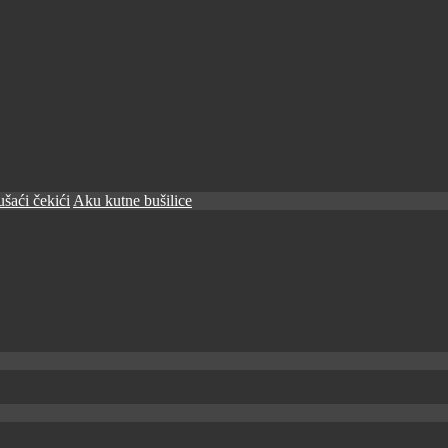
šaći čekići
Aku kutne bušilice