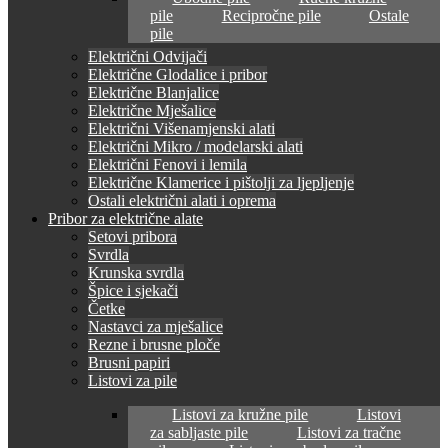
pile
Recipročne pile
Ostale
pile
Električni Odvijači
Električne Glodalice i pribor
Električne Blanjalice
Električne Mješalice
Električni Višenamjenski alati
Električni Mikro / modelarski alati
Električni Fenovi i lemila
Električne Klamerice i pištolji za ljepljenje
Ostali električni alati i oprema
Pribor za električne alate
Setovi pribora
Svrdla
Krunska svrdla
Špice i sjekači
Četke
Nastavci za mješalice
Rezne i brusne ploče
Brusni papiri
Listovi za pile
Listovi za kružne pile
Listovi
za sabljaste pile
Listovi za tračne