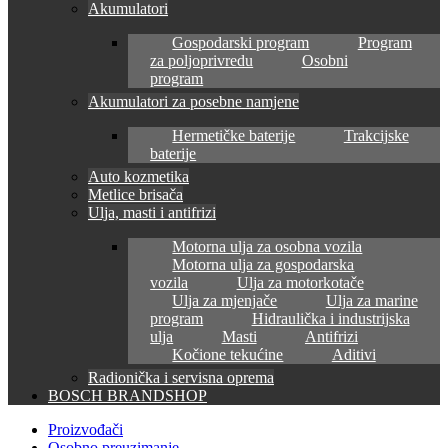
Akumulatori
Gospodarski program
Program
za poljoprivredu
Osobni
program
Akumulatori za posebne namjene
Hermetičke baterije
Trakcijske
baterije
Auto kozmetika
Metlice brisača
Ulja, masti i antifrizi
Motorna ulja za osobna vozila
Motorna ulja za gospodarska
vozila
Ulja za motorkotače
Ulja za mjenjače
Ulja za marine
program
Hidraulička i industrijska
ulja
Masti
Antifrizi
Kočione tekućine
Aditivi
Radionička i servisna oprema
BOSCH BRANDSHOP
Proizvođači
Osobno preuzimanje