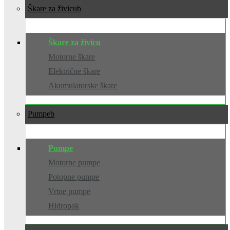
Škare za živicu
Škare za živicu
Motorne škare
Električne škare
Akumulatorske škare
Pumpe
Pumpe
Motorne pumpe
Potopne pumpe
Vrtne pumpe
Hidropak