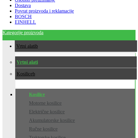
Dostava
Povrat proizvoda i reklamacije
BOSCH
EINHELL
Kategorije proizvoda
Vrtni alati
Vrtni alati
Kosilice
Kosilice
Motorne kosilice
Električne kosilice
Akumulatorske kosilice
Ručne kosilice
Traktorske kosilice