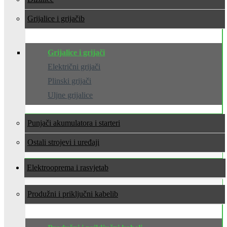
Grijalice i grijači
Grijalice i grijači
Električni grijači
Plinski grijači
Uljne grijalice
Punjači akumulatora i starteri
Ostali strojevi i uređaji
Elektrooprema i rasvjeta
Produžni i priključni kabeli