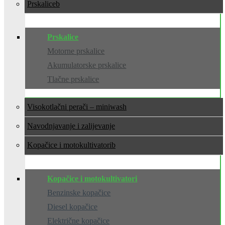
Prskalice
Prskalice
Motorne prskalice
Akumulatorske prskalice
Tlačne prskalice
Visokotlačni perači – miniwash
Navodnjavanje i zalijevanje
Kopačice i motokultivatori
Kopačice i motokultivatori
Benzinske kopačice
Diesel kopačice
Električne kopačice