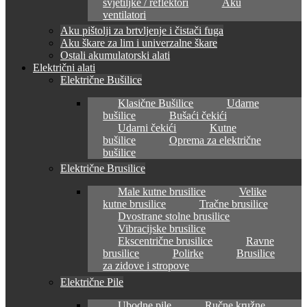
svjetiljke / reflektori
Aku
ventilatori
Aku pištolji za brtvljenje i čistači fuga
Aku škare za lim i univerzalne škare
Ostali akumulatorski alati
Električni alati
Električne Bušilice
Klasične Bušilice
Udarne
bušilice
Bušaći čekići
Udarni čekići
Kutne
bušilice
Oprema za električne
bušilice
Električne Brusilice
Male kutne brusilice
Velike
kutne brusilice
Tračne brusilice
Dvostrane stolne brusilice
Vibracijske brusilice
Ekscentrične brusilice
Ravne
brusilice
Polirke
Brusilice
za zidove i stropove
Električne Pile
Ubodne pile
Ručne kružne