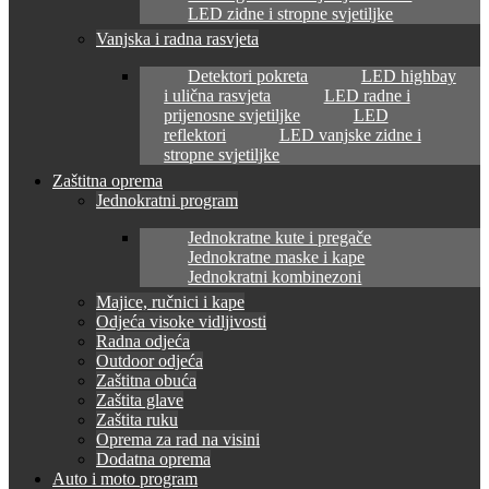
LED zidne i stropne svjetiljke
Vanjska i radna rasvjeta
Detektori pokreta
LED highbay
i ulična rasvjeta
LED radne i
prijenosne svjetiljke
LED
reflektori
LED vanjske zidne i
stropne svjetiljke
Zaštitna oprema
Jednokratni program
Jednokratne kute i pregače
Jednokratne maske i kape
Jednokratni kombinezoni
Majice, ručnici i kape
Odjeća visoke vidljivosti
Radna odjeća
Outdoor odjeća
Zaštitna obuća
Zaštita glave
Zaštita ruku
Oprema za rad na visini
Dodatna oprema
Auto i moto program