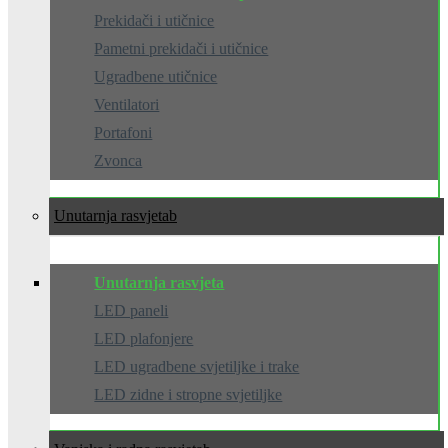
Prekidači i utičnice
Pametni prekidači i utičnice
Ugradbene utičnice
Ventilatori
Portafoni
Zvonca
Unutarnja rasvjeta
Unutarnja rasvjeta
LED paneli
LED plafonjere
LED ugradbene svjetiljke i trake
LED zidne i stropne svjetiljke