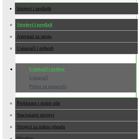
Strojevi i uređaji
Strojevi i uređaji
Agregati za struju
Usisavači i pribor
Usisivači i pribor
Usisavači
Pribor za usisavače
Preklopne i stolne pile
Stacionarni strojevi
Strojevi za mikro obradu
Dizalice