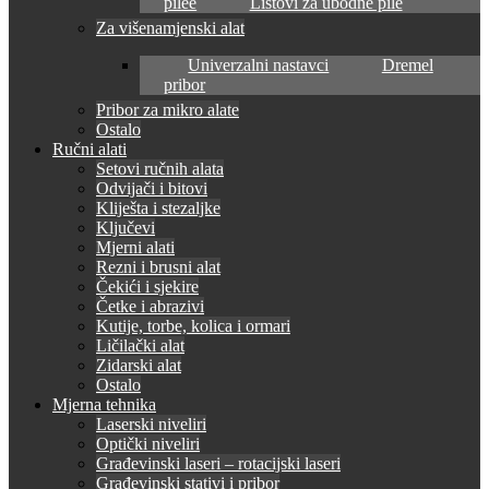
pilee
Listovi za ubodne pile
Za višenamjenski alat
Univerzalni nastavci
Dremel
pribor
Pribor za mikro alate
Ostalo
Ručni alati
Setovi ručnih alata
Odvijači i bitovi
Kliješta i stezaljke
Ključevi
Mjerni alati
Rezni i brusni alat
Čekići i sjekire
Četke i abrazivi
Kutije, torbe, kolica i ormari
Ličilački alat
Zidarski alat
Ostalo
Mjerna tehnika
Laserski niveliri
Optički niveliri
Građevinski laseri – rotacijski laseri
Građevinski stativi i pribor