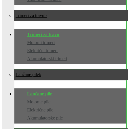
Trimeri za travu
Trimeri za travu
Motorni trimeri
Električni trimeri
Akumulatorski trimeri
Lančane pile
Lančane pile
Motorne pile
Električne pile
Akumulatorske pile