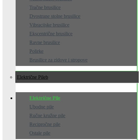
Tračne brusilice
Dvostrane stolne brusilice
Vibracijske brusilice
Ekscentrične brusilice
Ravne brusilice
Polirke
Brusilice za zidove i stropove
Električne Pile
Električne Pile
Ubodne pile
Ručne kružne pile
Recipročne pile
Ostale pile