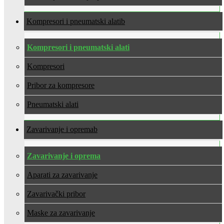
Kompresori i pneumatski alati
Kompresori i pneumatski alati
Kompresori
Pribor za kompresore
Pneumatski alati
Zavarivanje i oprema
Zavarivanje i oprema
Aparati za zavarivanje
Zavarivački pribor
Maske za zavarivanje