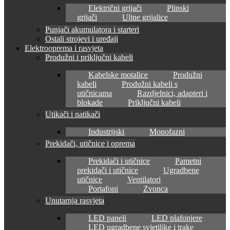
Električni grijači
Plinski
grijači
Uljne grijalice
Punjači akumulatora i starteri
Ostali strojevi i uređaji
Elektrooprema i rasvjeta
Produžni i priključni kabeli
Kabelske motalice
Produžni
kabeli
Produžni kabeli s
utičnicama
Razdjelnici, adapteri i
blokade
Priključni kabeli
Utikači i natikači
Industrijski
Monofazni
Prekidači, utičnice i oprema
Prekidači i utičnice
Pametni
prekidači i utičnice
Ugradbene
utičnice
Ventilatori
Portafoni
Zvonca
Unutarnja rasvjeta
LED paneli
LED plafonjere
LED ugradbene svjetiljke i trake