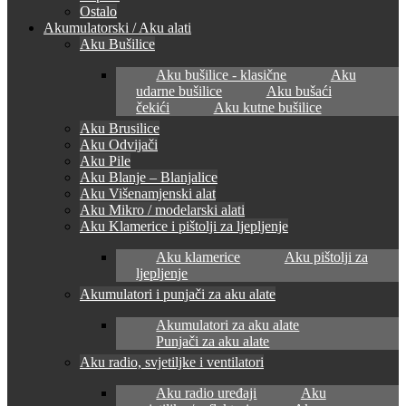
Ostalo
Akumulatorski / Aku alati
Aku Bušilice
Aku bušilice - klasične
Aku
udarne bušilice
Aku bušaći
čekići
Aku kutne bušilice
Aku Brusilice
Aku Odvijači
Aku Pile
Aku Blanje – Blanjalice
Aku Višenamjenski alat
Aku Mikro / modelarski alati
Aku Klamerice i pištolji za ljepljenje
Aku klamerice
Aku pištolji za
ljepljenje
Akumulatori i punjači za aku alate
Akumulatori za aku alate
Punjači za aku alate
Aku radio, svjetiljke i ventilatori
Aku radio uređaji
Aku