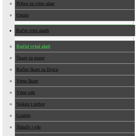
Pribor za vrtne alate
Ostalo
Ručni vrtni alati
Ručni vrtni alati
Škare za grane
Ručne škare za živicu
Vrtne škare
Vrtne pile
Sjekire i pribor
Grablje
Štihače i vile