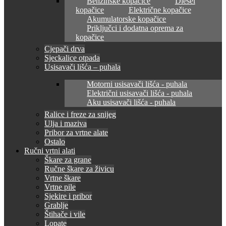
Benzinske kopačice
Diesel
kopačice
Električne kopačice
Akumulatorske kopačice
Priključci i dodatna oprema za
kopačice
Cjepači drva
Sjeckalice otpada
Usisavači lišća – puhala
Motorni usisavači lišća - puhala
Električni usisavači lišća - puhala
Aku usisavači lišća - puhala
Ralice i freze za snijeg
Ulja i maziva
Pribor za vrtne alate
Ostalo
Ručni vrtni alati
Škare za grane
Ručne škare za živicu
Vrtne škare
Vrtne pile
Sjekire i pribor
Grablje
Štihače i vile
Lopate