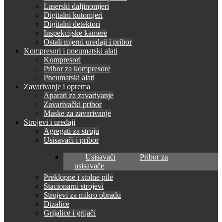
Laserski daljinomjeri
Digitalni kutomjeri
Digitalni detektori
Inspekcijske kamere
Ostali mjerni uređaji i pribor
Kompresori i pneumatski alati
Kompresori
Pribor za kompresore
Pneumatski alati
Zavarivanje i oprema
Aparati za zavarivanje
Zavarivački pribor
Maske za zavarivanje
Strojevi i uređaji
Agregati za struju
Usisavači i pribor
Usisavači
Pribor za
usisavače
Preklopne i stolne pile
Stacionarni strojevi
Strojevi za mikro obradu
Dizalice
Grijalice i grijači