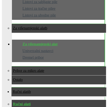
Listovi za sabljaste pile
Listovi za tračne pilee
Listovi za ubodne pile
Za višenamjenski alat
Za višenamjenski alat
Univerzalni nastavci
Dremel pribor
Pribor za mikro alate
Ostalo
Ručni alati
Ručni alati