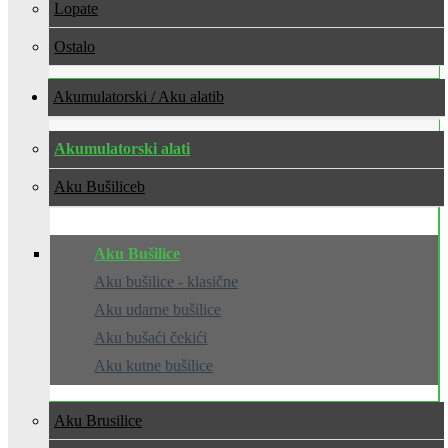
Lopate
Ostalo
Akumulatorski / Aku alati
Akumulatorski alati
Aku Bušilice
Aku Bušilice
Aku bušilice - klasične
Aku udarne bušilice
Aku bušaći čekići
Aku kutne bušilice
Aku Brusilice