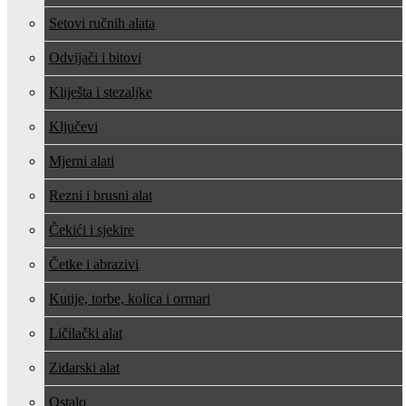
Setovi ručnih alata
Odvijači i bitovi
Kliješta i stezaljke
Ključevi
Mjerni alati
Rezni i brusni alat
Čekići i sjekire
Četke i abrazivi
Kutije, torbe, kolica i ormari
Ličilački alat
Zidarski alat
Ostalo