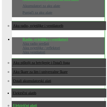
Akumulatori za aku alate
Punjači za aku alate
Aku radio, svjetiljke i ventilatori
Radio, svjetiljke i ventilatori
Aku radio uređaji
Aku svjetiljke / reflektori
Aku ventilatori
Aku pištolji za brtvljenje i čistači fuga
Aku škare za lim i univerzalne škare
Ostali akumulatorski alati
Električni alati
Električni alati