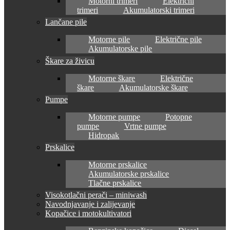
Motorni trimeri
Električni
trimeri
Akumulatorski trimeri
Lančane pile
Motorne pile
Električne pile
Akumulatorske pile
Škare za živicu
Motorne škare
Električne
škare
Akumulatorske škare
Pumpe
Motorne pumpe
Potopne
pumpe
Vrtne pumpe
Hidropak
Prskalice
Motorne prskalice
Akumulatorske prskalice
Tlačne prskalice
Visokotlačni perači – miniwash
Navodnjavanje i zalijevanje
Kopačice i motokultivatori