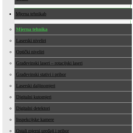
Mjerna tehnika
Mjerna tehnika
Laserski niveliri
Optički niveliri
Građevinski laseri – rotacijski laseri
Građevinski stativi i pribor
Laserski daljinomjeri
Digitalni kutomjeri
Digitalni detektori
Inspekcijske kamere
Ostali mjerni uređaji i pribor