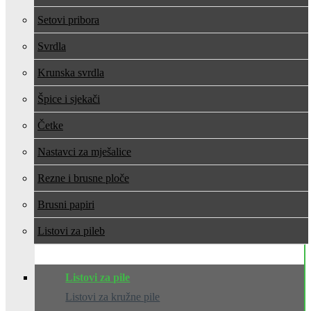
Setovi pribora
Svrdla
Krunska svrdla
Špice i sjekači
Četke
Nastavci za mješalice
Rezne i brusne ploče
Brusni papiri
Listovi za pile
Listovi za pile
Listovi za kružne pile