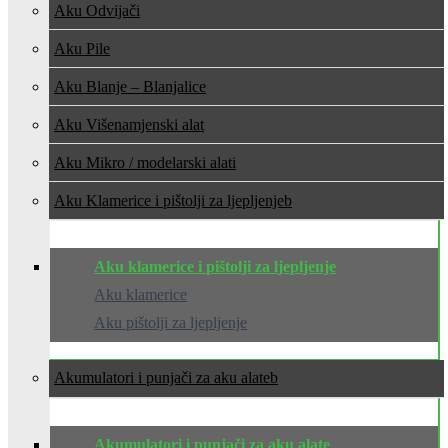
Aku Odvijači
Aku Pile
Aku Blanje – Blanjalice
Aku Višenamjenski alat
Aku Mikro / modelarski alati
Aku Klamerice i pištolji za ljepljenje
Aku klamerice i pištolji za ljepljenje
Aku klamerice
Aku pištolji za ljepljenje
Akumulatori i punjači za aku alate
Akumulatori i punjači za aku alate