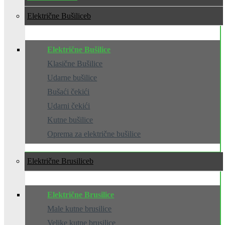
Električne Bušilice
Električne Bušilice
Klasične Bušilice
Udarne bušilice
Bušaći čekići
Udarni čekići
Kutne bušilice
Oprema za električne bušilice
Električne Brusilice
Električne Brusilice
Male kutne brusilice
Velike kutne brusilice