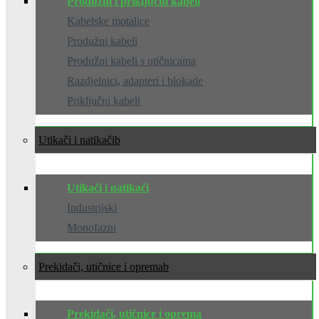
Produžni i priključni kabeli
Kabelske motalice
Produžni kabeli
Produžni kabeli s utičnicama
Razdjelnici, adapteri i blokade
Priključni kabeli
Utikači i natikači
Utikači i natikači
Industrijski
Monofazni
Prekidači, utičnice i oprema
Prekidači, utičnice i oprema