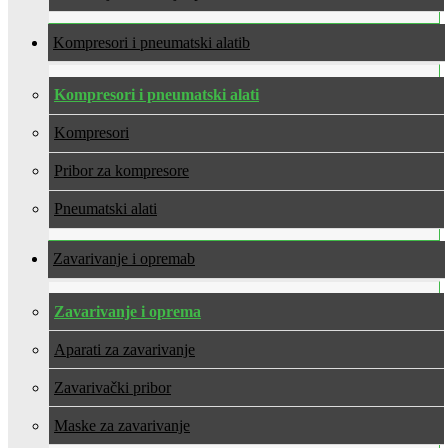
Kompresori i pneumatski alati
Kompresori i pneumatski alati
Kompresori
Pribor za kompresore
Pneumatski alati
Zavarivanje i oprema
Zavarivanje i oprema
Aparati za zavarivanje
Zavarivački pribor
Maske za zavarivanje