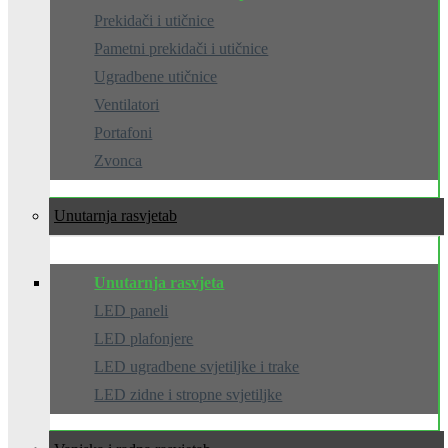
Prekidači i utičnice
Pametni prekidači i utičnice
Ugradbene utičnice
Ventilatori
Portafoni
Zvonca
Unutarnja rasvjeta
Unutarnja rasvjeta
LED paneli
LED plafonjere
LED ugradbene svjetiljke i trake
LED zidne i stropne svjetiljke