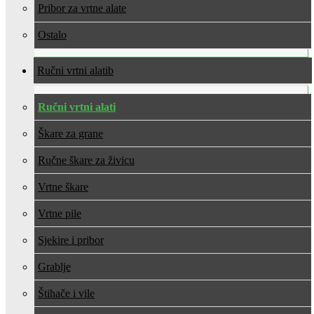
Pribor za vrtne alate
Ostalo
Ručni vrtni alati
Ručni vrtni alati
Škare za grane
Ručne škare za živicu
Vrtne škare
Vrtne pile
Sjekire i pribor
Grablje
Štihače i vile