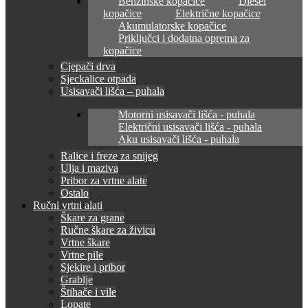
Benzinske kopačice
Diesel
kopačice
Električne kopačice
Akumulatorske kopačice
Priključci i dodatna oprema za
kopačice
Cjepači drva
Sjeckalice otpada
Usisavači lišća – puhala
Motorni usisavači lišća - puhala
Električni usisavači lišća - puhala
Aku usisavači lišća - puhala
Ralice i freze za snijeg
Ulja i maziva
Pribor za vrtne alate
Ostalo
Ručni vrtni alati
Škare za grane
Ručne škare za živicu
Vrtne škare
Vrtne pile
Sjekire i pribor
Grablje
Štihače i vile
Lopate