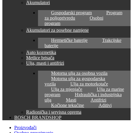
Akumulatori
Gospodarski program
Program
za poljoprivredu
Osobni
program
Akumulatori za posebne namjene
Hermetičke baterije
Trakcijske
baterije
Auto kozmetika
Metlice brisača
Ulja, masti i antifrizi
Motorna ulja za osobna vozila
Motorna ulja za gospodarska
vozila
Ulja za motorkotače
Ulja za mjenjače
Ulja za marine
program
Hidraulička i industrijska
ulja
Masti
Antifrizi
Kočione tekućine
Aditivi
Radionička i servisna oprema
BOSCH BRANDSHOP
Proizvođači
Osobno preuzimanje