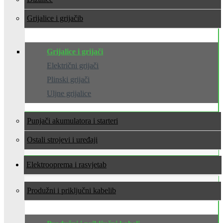
Grijalice i grijači
Grijalice i grijači
Električni grijači
Plinski grijači
Uljne grijalice
Punjači akumulatora i starteri
Ostali strojevi i uređaji
Elektrooprema i rasvjeta
Produžni i priključni kabeli