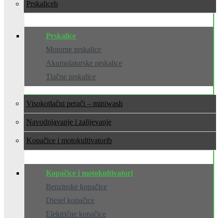
Prskalice
Prskalice
Motorne prskalice
Akumulatorske prskalice
Tlačne prskalice
Visokotlačni perači – miniwash
Navodnjavanje i zalijevanje
Kopačice i motokultivatori
Kopačice i motokultivatori
Benzinske kopačice
Diesel kopačice
Električne kopačice