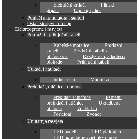
Električni grijači
Plinski
grijači
Uljne grijalice
Punjači akumulatora i starteri
Ostali strojevi i uređaji
Elektrooprema i rasvjeta
Produžni i priključni kabeli
Kabelske motalice
Produžni
kabeli
Produžni kabeli s
utičnicama
Razdjelnici, adapteri i
blokade
Priključni kabeli
Utikači i natikači
Industrijski
Monofazni
Prekidači, utičnice i oprema
Prekidači i utičnice
Pametni
prekidači i utičnice
Ugradbene
utičnice
Ventilatori
Portafoni
Zvonca
Unutarnja rasvjeta
LED paneli
LED plafonjere
LED ugradbene svjetiljke i trake