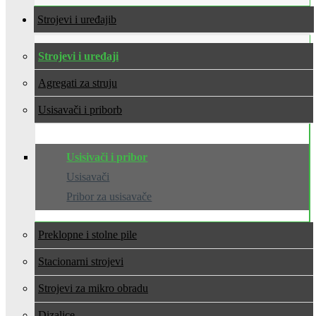
Strojevi i uređaji
Strojevi i uređaji
Agregati za struju
Usisavači i pribor
Usisivači i pribor
Usisavači
Pribor za usisavače
Preklopne i stolne pile
Stacionarni strojevi
Strojevi za mikro obradu
Dizalice