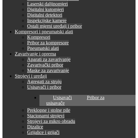
Laserski daljinomjeri
Digitalni kutomjeri
Digitalni detektori
Inspekcijske kamere
Ostali mjerni uređaji i pribor
Kompresori i pneumatski alati
Kompresori
Pribor za kompresore
Pneumatski alati
Zavarivanje i oprema
Aparati za zavarivanje
Zavarivački pribor
Maske za zavarivanje
Strojevi i uređaji
Agregati za struju
Usisavači i pribor
Usisavači
Pribor za
usisavače
Preklopne i stolne pile
Stacionarni strojevi
Strojevi za mikro obradu
Dizalice
Grijalice i grijači