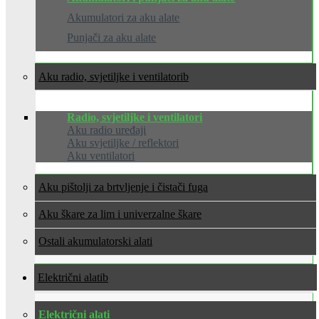
Akumulatori za aku alate
Punjači za aku alate
Aku radio, svjetiljke i ventilatori
Radio, svjetiljke i ventilatori
Aku radio uređaji
Aku svjetiljke / reflektori
Aku ventilatori
Aku pištolji za brtvljenje i čistači fuga
Aku škare za lim i univerzalne škare
Ostali akumulatorski alati
Električni alati
Električni alati