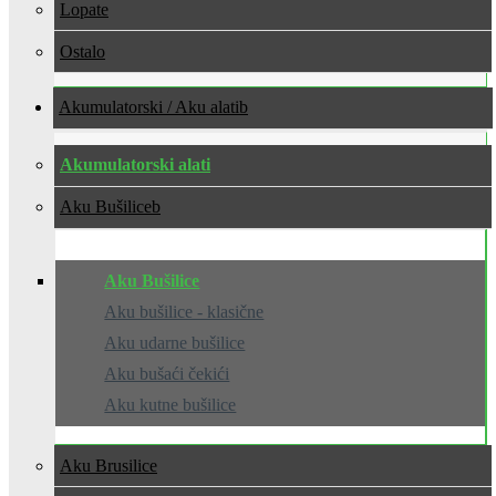
Lopate
Ostalo
Akumulatorski / Aku alati
Akumulatorski alati
Aku Bušilice
Aku Bušilice
Aku bušilice - klasične
Aku udarne bušilice
Aku bušaći čekići
Aku kutne bušilice
Aku Brusilice