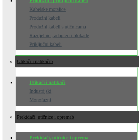
Produžni i priključni kabeli
Kabelske motalice
Produžni kabeli
Produžni kabeli s utičnicama
Razdjelnici, adapteri i blokade
Priključni kabeli
Utikači i natikači
Utikači i natikači
Industrijski
Monofazni
Prekidači, utičnice i oprema
Prekidači, utičnice i oprema