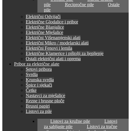
pile
Recipročne pile
Ostale
pile
Električni Odvijači
Električne Glodalice i pribor
Električne Blanjalice
Električne Mješalice
Električni Višenamjenski alati
Električni Mikro / modelarski alati
Električni Fenovi i lemila
Električne Klamerice i pištolji za ljepljenje
Ostali električni alati i oprema
Pribor za električne alate
Setovi pribora
Svrdla
Krunska svrdla
Špice i sjekači
Četke
Nastavci za mješalice
Rezne i brusne ploče
Brusni papiri
Listovi za pile
Listovi za kružne pile
Listovi
za sabljaste pile
Listovi za tračne