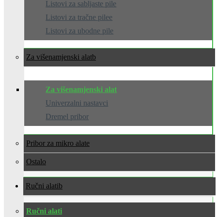
Listovi za sabljaste pile
Listovi za tračne pilee
Listovi za ubodne pile
Za višenamjenski alat
Za višenamjenski alat
Univerzalni nastavci
Dremel pribor
Pribor za mikro alate
Ostalo
Ručni alati
Ručni alati