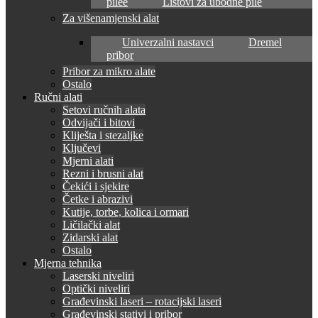
pilee
Listovi za ubodne pile
Za višenamjenski alat
Univerzalni nastavci
Dremel
pribor
Pribor za mikro alate
Ostalo
Ručni alati
Setovi ručnih alata
Odvijači i bitovi
Kliješta i stezaljke
Ključevi
Mjerni alati
Rezni i brusni alat
Čekići i sjekire
Četke i abrazivi
Kutije, torbe, kolica i ormari
Ličilački alat
Zidarski alat
Ostalo
Mjerna tehnika
Laserski niveliri
Optički niveliri
Građevinski laseri – rotacijski laseri
Građevinski stativi i pribor