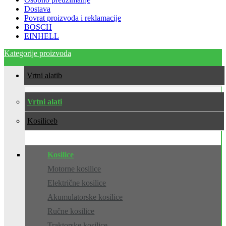
Dostava
Povrat proizvoda i reklamacije
BOSCH
EINHELL
Kategorije proizvoda
Vrtni alati
Vrtni alati
Kosilice
Kosilice
Motorne kosilice
Električne kosilice
Akumulatorske kosilice
Ručne kosilice
Traktorske kosilice