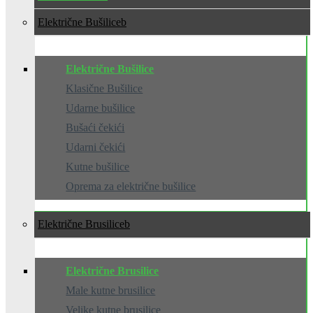
Električne Bušilice
Električne Bušilice
Klasične Bušilice
Udarne bušilice
Bušaći čekići
Udarni čekići
Kutne bušilice
Oprema za električne bušilice
Električne Brusilice
Električne Brusilice
Male kutne brusilice
Velike kutne brusilice