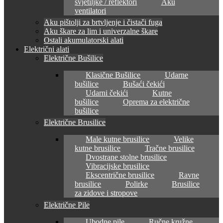
svjetiljke / reflektori
Aku
ventilatori
Aku pištolji za brtvljenje i čistači fuga
Aku škare za lim i univerzalne škare
Ostali akumulatorski alati
Električni alati
Električne Bušilice
Klasične Bušilice
Udarne
bušilice
Bušaći čekići
Udarni čekići
Kutne
bušilice
Oprema za električne
bušilice
Električne Brusilice
Male kutne brusilice
Velike
kutne brusilice
Tračne brusilice
Dvostrane stolne brusilice
Vibracijske brusilice
Ekscentrične brusilice
Ravne
brusilice
Polirke
Brusilice
za zidove i stropove
Električne Pile
Ubodne pile
Ručne kružne