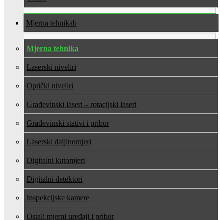
Mjerna tehnika
Mjerna tehnika
Laserski niveliri
Optički niveliri
Građevinski laseri – rotacijski laseri
Građevinski stativi i pribor
Laserski daljinomjeri
Digitalni kutomjeri
Digitalni detektori
Inspekcijske kamere
Ostali mjerni uređaji i pribor