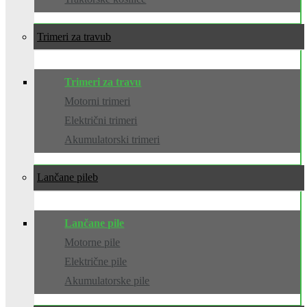
Trimeri za travu
Trimeri za travu
Motorni trimeri
Električni trimeri
Akumulatorski trimeri
Lančane pile
Lančane pile
Motorne pile
Električne pile
Akumulatorske pile