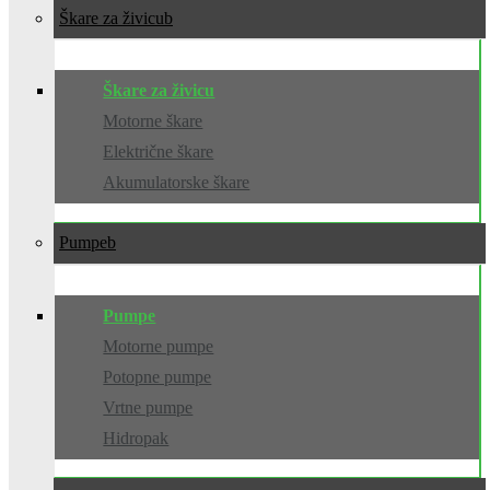
Škare za živicu
Škare za živicu
Motorne škare
Električne škare
Akumulatorske škare
Pumpe
Pumpe
Motorne pumpe
Potopne pumpe
Vrtne pumpe
Hidropak