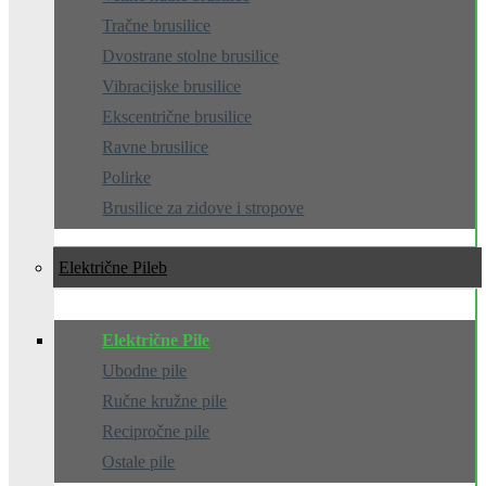
Tračne brusilice
Dvostrane stolne brusilice
Vibracijske brusilice
Ekscentrične brusilice
Ravne brusilice
Polirke
Brusilice za zidove i stropove
Električne Pile
Električne Pile
Ubodne pile
Ručne kružne pile
Recipročne pile
Ostale pile