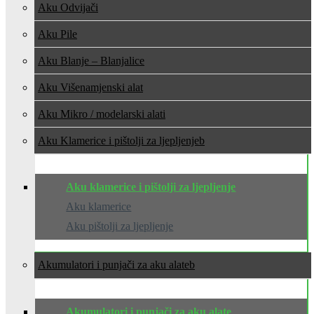
Aku Odvijači
Aku Pile
Aku Blanje – Blanjalice
Aku Višenamjenski alat
Aku Mikro / modelarski alati
Aku Klamerice i pištolji za ljepljenje
Aku klamerice i pištolji za ljepljenje
Aku klamerice
Aku pištolji za ljepljenje
Akumulatori i punjači za aku alate
Akumulatori i punjači za aku alate