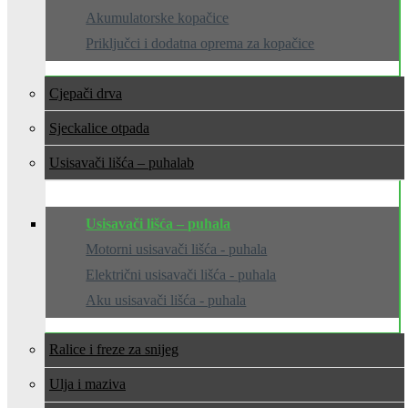
Akumulatorske kopačice
Priključci i dodatna oprema za kopačice
Cjepači drva
Sjeckalice otpada
Usisavači lišća – puhala
Usisavači lišća – puhala
Motorni usisavači lišća - puhala
Električni usisavači lišća - puhala
Aku usisavači lišća - puhala
Ralice i freze za snijeg
Ulja i maziva