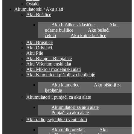
Ostalo
Akumulatorski / Aku alati
Aku Bušilice
Aku bušilice - klasične
Aku
udarne bušilice
Aku bušaći
čekići
Aku kutne bušilice
Aku Brusilice
Aku Odvijači
Aku Pile
Aku Blanje – Blanjalice
Aku Višenamjenski alat
Aku Mikro / modelarski alati
Aku Klamerice i pištolji za ljepljenje
Aku klamerice
Aku pištolji za
ljepljenje
Akumulatori i punjači za aku alate
Akumulatori za aku alate
Punjači za aku alate
Aku radio, svjetiljke i ventilatori
Aku radio uređaji
Aku