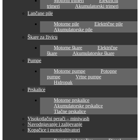
Motorni trimeri
Električni
trimeri
Akumulatorski trimeri
Lančane pile
Motorne pile
Električne pile
Akumulatorske pile
Škare za živicu
Motorne škare
Električne
škare
Akumulatorske škare
Pumpe
Motorne pumpe
Potopne
pumpe
Vrtne pumpe
Hidropak
Prskalice
Motorne prskalice
Akumulatorske prskalice
Tlačne prskalice
Visokotlačni perači – miniwash
Navodnjavanje i zalijevanje
Kopačice i motokultivatori