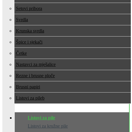
Setovi pribora
Svrdla
Krunska svrdla
Špice i sjekači
Četke
Nastavci za mješalice
Rezne i brusne ploče
Brusni papiri
Listovi za pile
Listovi za pile
Listovi za kružne pile