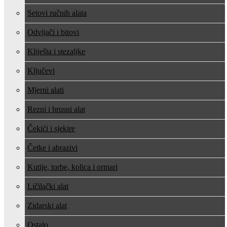
Setovi ručnih alata
Odvijači i bitovi
Kliješta i stezaljke
Ključevi
Mjerni alati
Rezni i brusni alat
Čekići i sjekire
Četke i abrazivi
Kutije, torbe, kolica i ormari
Ličilački alat
Zidarski alat
Ostalo