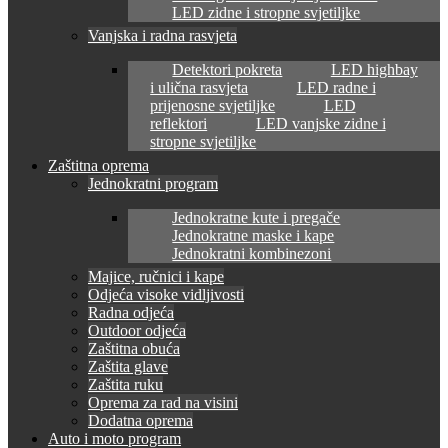
LED zidne i stropne svjetiljke
Vanjska i radna rasvjeta
Detektori pokreta
LED highbay
i ulična rasvjeta
LED radne i
prijenosne svjetiljke
LED
reflektori
LED vanjske zidne i
stropne svjetiljke
Zaštitna oprema
Jednokratni program
Jednokratne kute i pregače
Jednokratne maske i kape
Jednokratni kombinezoni
Majice, ručnici i kape
Odjeća visoke vidljivosti
Radna odjeća
Outdoor odjeća
Zaštitna obuća
Zaštita glave
Zaštita ruku
Oprema za rad na visini
Dodatna oprema
Auto i moto program