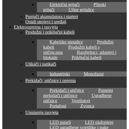
Električni grijači
Plinski
grijači
Uljne grijalice
Punjači akumulatora i starteri
Ostali strojevi i uređaji
Elektrooprema i rasvjeta
Produžni i priključni kabeli
Kabelske motalice
Produžni
kabeli
Produžni kabeli s
utičnicama
Razdjelnici, adapteri i
blokade
Priključni kabeli
Utikači i natikači
Industrijski
Monofazni
Prekidači, utičnice i oprema
Prekidači i utičnice
Pametni
prekidači i utičnice
Ugradbene
utičnice
Ventilatori
Portafoni
Zvonca
Unutarnja rasvjeta
LED paneli
LED plafonjere
LED ugradbene svjetiljke i trake