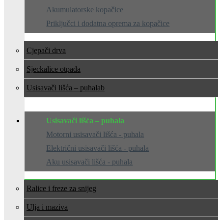
Akumulatorske kopačice
Priključci i dodatna oprema za kopačice
Cjepači drva
Sjeckalice otpada
Usisavači lišća – puhala
Usisavači lišća – puhala
Motorni usisavači lišća - puhala
Električni usisavači lišća - puhala
Aku usisavači lišća - puhala
Ralice i freze za snijeg
Ulja i maziva