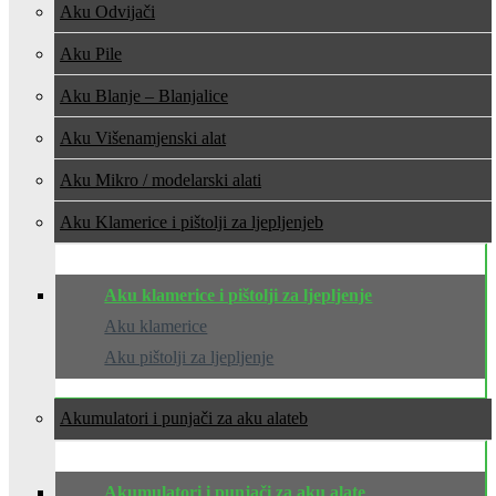
Aku Odvijači
Aku Pile
Aku Blanje – Blanjalice
Aku Višenamjenski alat
Aku Mikro / modelarski alati
Aku Klamerice i pištolji za ljepljenje
Aku klamerice i pištolji za ljepljenje
Aku klamerice
Aku pištolji za ljepljenje
Akumulatori i punjači za aku alate
Akumulatori i punjači za aku alate