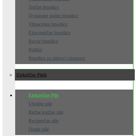
Tračne brusilice
Dvostrane stolne brusilice
Vibracijske brusilice
Ekscentrične brusilice
Ravne brusilice
Polirke
Brusilice za zidove i stropove
Električne Pile
Električne Pile
Ubodne pile
Ručne kružne pile
Recipročne pile
Ostale pile