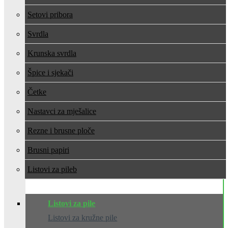
Setovi pribora
Svrdla
Krunska svrdla
Špice i sjekači
Četke
Nastavci za mješalice
Rezne i brusne ploče
Brusni papiri
Listovi za pile
Listovi za pile
Listovi za kružne pile