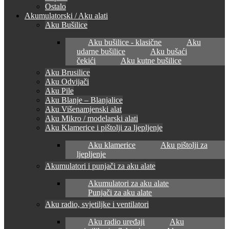
Ostalo
Akumulatorski / Aku alati
Aku Bušilice
Aku bušilice - klasične
Aku
udarne bušilice
Aku bušaći
čekići
Aku kutne bušilice
Aku Brusilice
Aku Odvijači
Aku Pile
Aku Blanje – Blanjalice
Aku Višenamjenski alat
Aku Mikro / modelarski alati
Aku Klamerice i pištolji za ljepljenje
Aku klamerice
Aku pištolji za
ljepljenje
Akumulatori i punjači za aku alate
Akumulatori za aku alate
Punjači za aku alate
Aku radio, svjetiljke i ventilatori
Aku radio uređaji
Aku