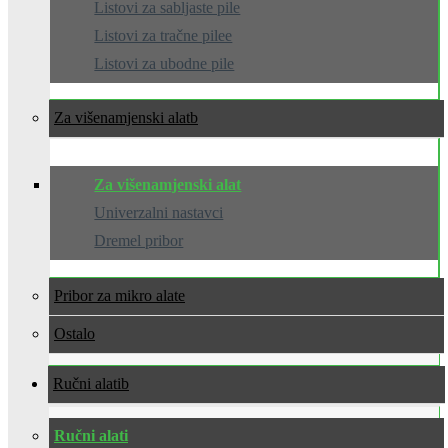
Listovi za sabljaste pile
Listovi za tračne pilee
Listovi za ubodne pile
Za višenamjenski alat
Za višenamjenski alat
Univerzalni nastavci
Dremel pribor
Pribor za mikro alate
Ostalo
Ručni alati
Ručni alati