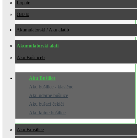
Lopate
Ostalo
Akumulatorski / Aku alati
Akumulatorski alati
Aku Bušilice
Aku Bušilice
Aku bušilice - klasične
Aku udarne bušilice
Aku bušaći čekići
Aku kutne bušilice
Aku Brusilice