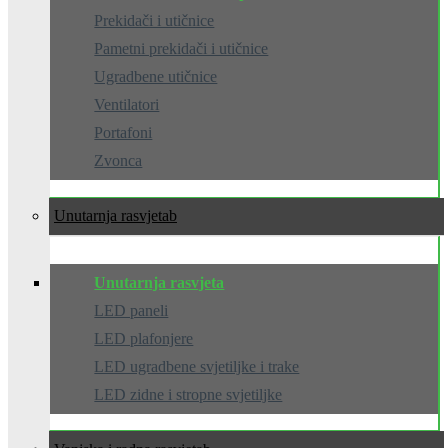
Prekidači i utičnice
Pametni prekidači i utičnice
Ugradbene utičnice
Ventilatori
Portafoni
Zvonca
Unutarnja rasvjeta
Unutarnja rasvjeta
LED paneli
LED plafonjere
LED ugradbene svjetiljke i trake
LED zidne i stropne svjetiljke