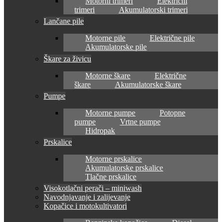
Motorni trimeri
Električni
trimeri
Akumulatorski trimeri
Lančane pile
Motorne pile
Električne pile
Akumulatorske pile
Škare za živicu
Motorne škare
Električne
škare
Akumulatorske škare
Pumpe
Motorne pumpe
Potopne
pumpe
Vrtne pumpe
Hidropak
Prskalice
Motorne prskalice
Akumulatorske prskalice
Tlačne prskalice
Visokotlačni perači – miniwash
Navodnjavanje i zalijevanje
Kopačice i motokultivatori