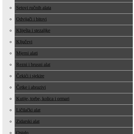
Setovi ručnih alata
Odvijači i bitovi
Kliješta i stezaljke
Ključevi
Mjerni alati
Rezni i brusni alat
Čekići i sjekire
Četke i abrazivi
Kutije, torbe, kolica i ormari
Ličilački alat
Zidarski alat
Ostalo