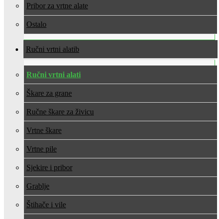
Pribor za vrtne alate
Ostalo
Ručni vrtni alati
Ručni vrtni alati
Škare za grane
Ručne škare za živicu
Vrtne škare
Vrtne pile
Sjekire i pribor
Grablje
Štihače i vile