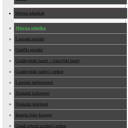
Mjerna tehnika
Mjerna tehnika
Laserski niveliri
Optički niveliri
Građevinski laseri – rotacijski laseri
Građevinski stativi i pribor
Laserski daljinomjeri
Digitalni kutomjeri
Digitalni detektori
Inspekcijske kamere
Ostali mjerni uređaji i pribor