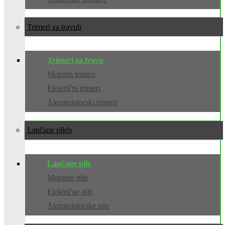
Trimeri za travu
Trimeri za travu
Motorni trimeri
Električni trimeri
Akumulatorski trimeri
Lančane pile
Lančane pile
Motorne pile
Električne pile
Akumulatorske pile