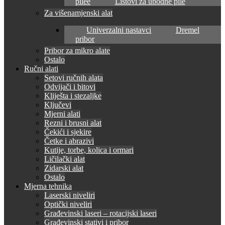
pilee
Listovi za ubodne pile
Za višenamjenski alat
Univerzalni nastavci
Dremel
pribor
Pribor za mikro alate
Ostalo
Ručni alati
Setovi ručnih alata
Odvijači i bitovi
Kliješta i stezaljke
Ključevi
Mjerni alati
Rezni i brusni alat
Čekići i sjekire
Četke i abrazivi
Kutije, torbe, kolica i ormari
Ličilački alat
Zidarski alat
Ostalo
Mjerna tehnika
Laserski niveliri
Optički niveliri
Građevinski laseri – rotacijski laseri
Građevinski stativi i pribor