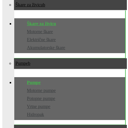
Škare za živicu
Škare za živicu
Motorne škare
Električne škare
Akumulatorske škare
Pumpe
Pumpe
Motorne pumpe
Potopne pumpe
Vrtne pumpe
Hidropak