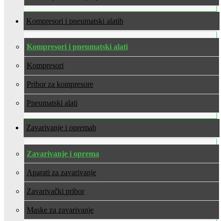
Kompresori i pneumatski alati
Kompresori i pneumatski alati
Kompresori
Pribor za kompresore
Pneumatski alati
Zavarivanje i oprema
Zavarivanje i oprema
Aparati za zavarivanje
Zavarivački pribor
Maske za zavarivanje