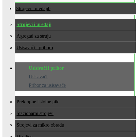
Strojevi i uređaji
Strojevi i uređaji
Agregati za struju
Usisavači i pribor
Usisivači i pribor
Usisavači
Pribor za usisavače
Preklopne i stolne pile
Stacionarni strojevi
Strojevi za mikro obradu
Dizalice