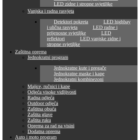
LED zidne i stropne svjetiljke
Vanjska i radna rasvjeta
Detektori pokreta
LED highbay
i ulična rasvjeta
LED radne i
prijenosne svjetiljke
LED
reflektori
LED vanjske zidne i
stropne svjetiljke
Zaštitna oprema
Jednokratni program
Jednokratne kute i pregače
Jednokratne maske i kape
Jednokratni kombinezoni
Majice, ručnici i kape
Odjeća visoke vidljivosti
Radna odjeća
Outdoor odjeća
Zaštitna obuća
Zaštita glave
Zaštita ruku
Oprema za rad na visini
Dodatna oprema
Auto i moto program