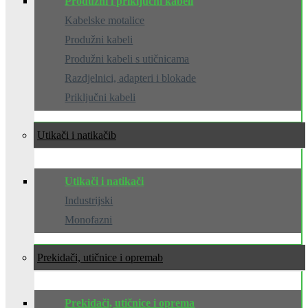
Produžni i priključni kabeli
Kabelske motalice
Produžni kabeli
Produžni kabeli s utičnicama
Razdjelnici, adapteri i blokade
Priključni kabeli
Utikači i natikači
Utikači i natikači
Industrijski
Monofazni
Prekidači, utičnice i oprema
Prekidači, utičnice i oprema