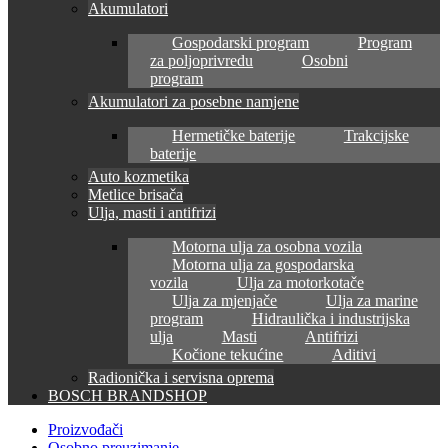
Akumulatori
Gospodarski program
Program
za poljoprivredu
Osobni
program
Akumulatori za posebne namjene
Hermetičke baterije
Trakcijske
baterije
Auto kozmetika
Metlice brisača
Ulja, masti i antifrizi
Motorna ulja za osobna vozila
Motorna ulja za gospodarska
vozila
Ulja za motorkotače
Ulja za mjenjače
Ulja za marine
program
Hidraulička i industrijska
ulja
Masti
Antifrizi
Kočione tekućine
Aditivi
Radionička i servisna oprema
BOSCH BRANDSHOP
Proizvođači
Osobno preuzimanje