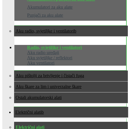
Akumulatori za aku alate
Punjači za aku alate
Aku radio, svjetiljke i ventilatori
Radio, svjetiljke i ventilatori
Aku radio uređaji
Aku svjetiljke / reflektori
Aku ventilatori
Aku pištolji za brtvljenje i čistači fuga
Aku škare za lim i univerzalne škare
Ostali akumulatorski alati
Električni alati
Električni alati