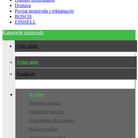
Dostava
Povrat proizvoda i reklamacije
BOSCH
EINHELL
Kategorije proizvoda
Vrtni alati
Vrtni alati
Kosilice
Kosilice
Motorne kosilice
Električne kosilice
Akumulatorske kosilice
Ručne kosilice
Traktorske kosilice