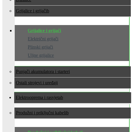
Grijalice i grijači
Grijalice i grijači
Električni grijači
Plinski grijači
Uljne grijalice
Punjači akumulatora i starteri
Ostali strojevi i uređaji
Elektrooprema i rasvjeta
Produžni i priključni kabeli