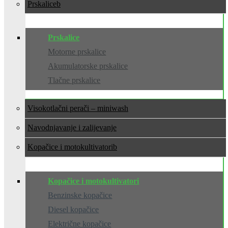
Prskalice
Prskalice
Motorne prskalice
Akumulatorske prskalice
Tlačne prskalice
Visokotlačni perači – miniwash
Navodnjavanje i zalijevanje
Kopačice i motokultivatori
Kopačice i motokultivatori
Benzinske kopačice
Diesel kopačice
Električne kopačice