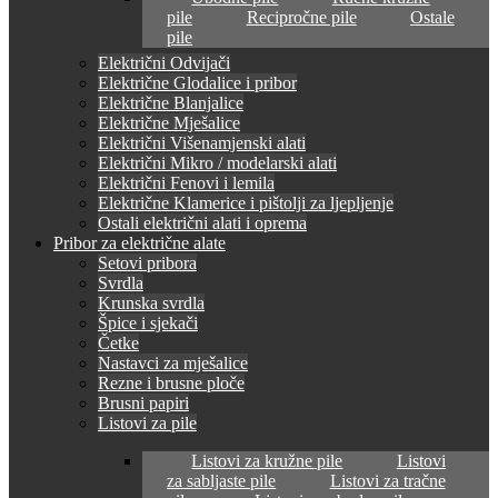
pile
Recipročne pile
Ostale
pile
Električni Odvijači
Električne Glodalice i pribor
Električne Blanjalice
Električne Mješalice
Električni Višenamjenski alati
Električni Mikro / modelarski alati
Električni Fenovi i lemila
Električne Klamerice i pištolji za ljepljenje
Ostali električni alati i oprema
Pribor za električne alate
Setovi pribora
Svrdla
Krunska svrdla
Špice i sjekači
Četke
Nastavci za mješalice
Rezne i brusne ploče
Brusni papiri
Listovi za pile
Listovi za kružne pile
Listovi
za sabljaste pile
Listovi za tračne