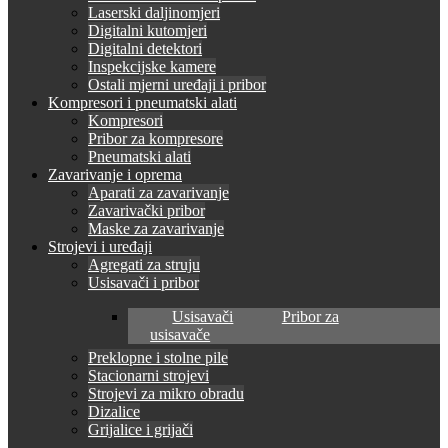
Laserski daljinomjeri
Digitalni kutomjeri
Digitalni detektori
Inspekcijske kamere
Ostali mjerni uređaji i pribor
Kompresori i pneumatski alati
Kompresori
Pribor za kompresore
Pneumatski alati
Zavarivanje i oprema
Aparati za zavarivanje
Zavarivački pribor
Maske za zavarivanje
Strojevi i uređaji
Agregati za struju
Usisavači i pribor
Usisavači
Pribor za
usisavače
Preklopne i stolne pile
Stacionarni strojevi
Strojevi za mikro obradu
Dizalice
Grijalice i grijači