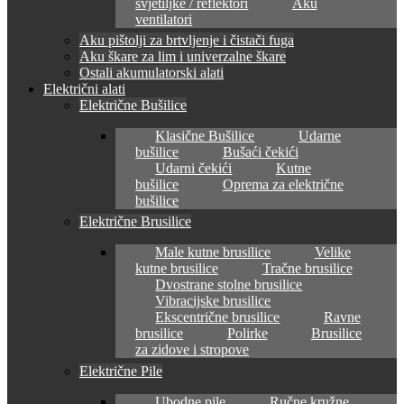
svjetiljke / reflektori
Aku
ventilatori
Aku pištolji za brtvljenje i čistači fuga
Aku škare za lim i univerzalne škare
Ostali akumulatorski alati
Električni alati
Električne Bušilice
Klasične Bušilice
Udarne
bušilice
Bušaći čekići
Udarni čekići
Kutne
bušilice
Oprema za električne
bušilice
Električne Brusilice
Male kutne brusilice
Velike
kutne brusilice
Tračne brusilice
Dvostrane stolne brusilice
Vibracijske brusilice
Ekscentrične brusilice
Ravne
brusilice
Polirke
Brusilice
za zidove i stropove
Električne Pile
Ubodne pile
Ručne kružne