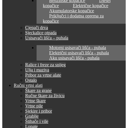
Benzinske kopačice
Diesel
kopačice
Električne kopačice
Akumulatorske kopačice
Priključci i dodatna oprema za
kopačice
Cjepači drva
Sjeckalice otpada
Usisavači lišća – puhala
Motorni usisavači lišća - puhala
Električni usisavači lišća - puhala
Aku usisavači lišća - puhala
Ralice i freze za snijeg
Ulja i maziva
Pribor za vrtne alate
Ostalo
Ručni vrtni alati
Škare za grane
Ručne škare za živicu
Vrtne škare
Vrtne pile
Sjekire i pribor
Grablje
Štihače i vile
Lopate