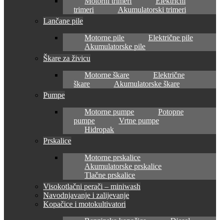
Motorni trimeri
Električni
trimeri
Akumulatorski trimeri
Lančane pile
Motorne pile
Električne pile
Akumulatorske pile
Škare za živicu
Motorne škare
Električne
škare
Akumulatorske škare
Pumpe
Motorne pumpe
Potopne
pumpe
Vrtne pumpe
Hidropak
Prskalice
Motorne prskalice
Akumulatorske prskalice
Tlačne prskalice
Visokotlačni perači – miniwash
Navodnjavanje i zalijevanje
Kopačice i motokultivatori