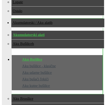
Lopate
Ostalo
Akumulatorski / Aku alati
Akumulatorski alati
Aku Bušilice
Aku Bušilice
Aku bušilice - klasične
Aku udarne bušilice
Aku bušaći čekići
Aku kutne bušilice
Aku Brusilice