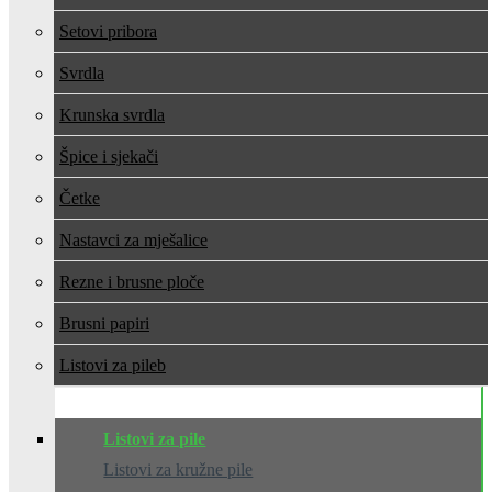
Setovi pribora
Svrdla
Krunska svrdla
Špice i sjekači
Četke
Nastavci za mješalice
Rezne i brusne ploče
Brusni papiri
Listovi za pile
Listovi za pile
Listovi za kružne pile