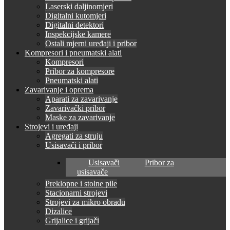
Laserski daljinomjeri
Digitalni kutomjeri
Digitalni detektori
Inspekcijske kamere
Ostali mjerni uređaji i pribor
Kompresori i pneumatski alati
Kompresori
Pribor za kompresore
Pneumatski alati
Zavarivanje i oprema
Aparati za zavarivanje
Zavarivački pribor
Maske za zavarivanje
Strojevi i uređaji
Agregati za struju
Usisavači i pribor
Usisavači
Pribor za
usisavače
Preklopne i stolne pile
Stacionarni strojevi
Strojevi za mikro obradu
Dizalice
Grijalice i grijači