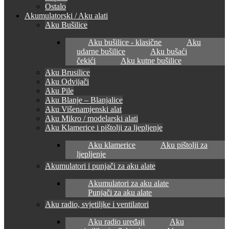
Ostalo
Akumulatorski / Aku alati
Aku Bušilice
Aku bušilice - klasične
Aku
udarne bušilice
Aku bušaći
čekići
Aku kutne bušilice
Aku Brusilice
Aku Odvijači
Aku Pile
Aku Blanje – Blanjalice
Aku Višenamjenski alat
Aku Mikro / modelarski alati
Aku Klamerice i pištolji za ljepljenje
Aku klamerice
Aku pištolji za
ljepljenje
Akumulatori i punjači za aku alate
Akumulatori za aku alate
Punjači za aku alate
Aku radio, svjetiljke i ventilatori
Aku radio uređaji
Aku