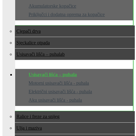
Akumulatorske kopačice
Priključci i dodatna oprema za kopačice
Cjepači drva
Sjeckalice otpada
Usisavači lišća – puhala
Usisavači lišća – puhala
Motorni usisavači lišća - puhala
Električni usisavači lišća - puhala
Aku usisavači lišća - puhala
Ralice i freze za snijeg
Ulja i maziva