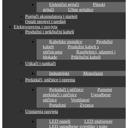
Električni grijači
Plinski
grijači
Uljne grijalice
Punjači akumulatora i starteri
Ostali strojevi i uređaji
Elektrooprema i rasvjeta
Produžni i priključni kabeli
Kabelske motalice
Produžni
kabeli
Produžni kabeli s
utičnicama
Razdjelnici, adapteri i
blokade
Priključni kabeli
Utikači i natikači
Industrijski
Monofazni
Prekidači, utičnice i oprema
Prekidači i utičnice
Pametni
prekidači i utičnice
Ugradbene
utičnice
Ventilatori
Portafoni
Zvonca
Unutarnja rasvjeta
LED paneli
LED plafonjere
LED ugradbene svjetiljke i trake