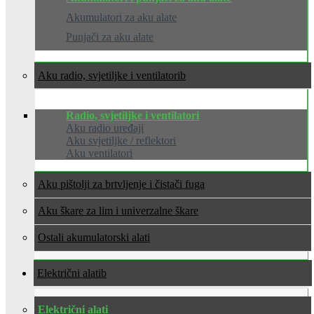
Akumulatori za aku alate
Punjači za aku alate
Aku radio, svjetiljke i ventilatori
Radio, svjetiljke i ventilatori
Aku radio uređaji
Aku svjetiljke / reflektori
Aku ventilatori
Aku pištolji za brtvljenje i čistači fuga
Aku škare za lim i univerzalne škare
Ostali akumulatorski alati
Električni alati
Električni alati