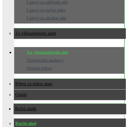
Listovi za sabljaste pile
Listovi za tračne pilee
Listovi za ubodne pile
Za višenamjenski alat
Za višenamjenski alat
Univerzalni nastavci
Dremel pribor
Pribor za mikro alate
Ostalo
Ručni alati
Ručni alati