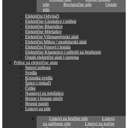
pile
Recipročne pile
Ostale
pile
Električni Odvijači
Električne Glodalice i pribor
Električne Blanjalice
Električne Mješalice
Električni Višenamjenski alati
Električni Mikro / modelarski alati
Električni Fenovi i lemila
Električne Klamerice i pištolji za ljepljenje
Ostali električni alati i oprema
Pribor za električne alate
Setovi pribora
Svrdla
Krunska svrdla
Špice i sjekači
Četke
Nastavci za mješalice
Rezne i brusne ploče
Brusni papiri
Listovi za pile
Listovi za kružne pile
Listovi
za sabljaste pile
Listovi za tračne