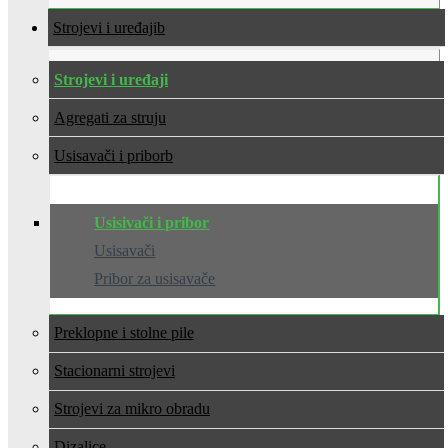
Strojevi i uređaji
Strojevi i uređaji
Agregati za struju
Usisavači i pribor
Usisivači i pribor
Usisavači
Pribor za usisavače
Preklopne i stolne pile
Stacionarni strojevi
Strojevi za mikro obradu
Dizalice