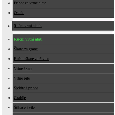
Pribor za vrtne alate
Ostalo
Ručni vrtni alati
Ručni vrtni alati
Škare za grane
Ručne škare za živicu
Vrtne škare
Vrtne pile
Sjekire i pribor
Grablje
Štihače i vile