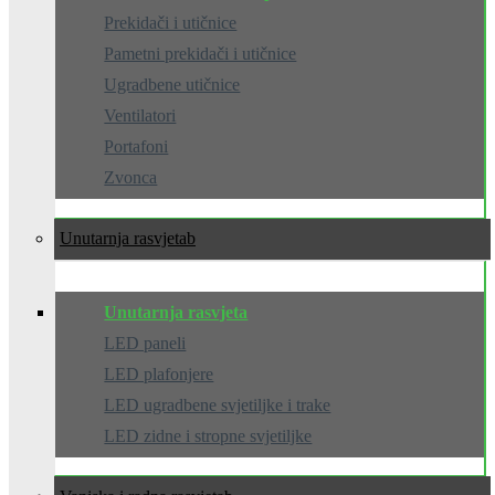
Prekidači i utičnice
Pametni prekidači i utičnice
Ugradbene utičnice
Ventilatori
Portafoni
Zvonca
Unutarnja rasvjeta
Unutarnja rasvjeta
LED paneli
LED plafonjere
LED ugradbene svjetiljke i trake
LED zidne i stropne svjetiljke