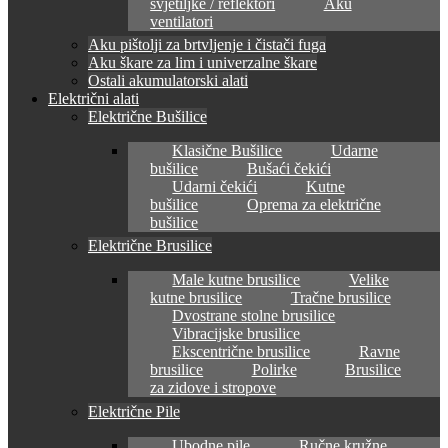
svjetiljke / reflektori
Aku
ventilatori
Aku pištolji za brtvljenje i čistači fuga
Aku škare za lim i univerzalne škare
Ostali akumulatorski alati
Električni alati
Električne Bušilice
Klasične Bušilice
Udarne
bušilice
Bušaći čekići
Udarni čekići
Kutne
bušilice
Oprema za električne
bušilice
Električne Brusilice
Male kutne brusilice
Velike
kutne brusilice
Tračne brusilice
Dvostrane stolne brusilice
Vibracijske brusilice
Ekscentrične brusilice
Ravne
brusilice
Polirke
Brusilice
za zidove i stropove
Električne Pile
Ubodne pile
Ručne kružne