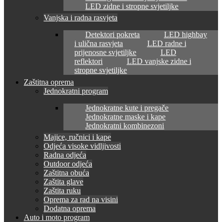
LED zidne i stropne svjetiljke
Vanjska i radna rasvjeta
Detektori pokreta
LED highbay
i ulična rasvjeta
LED radne i
prijenosne svjetiljke
LED
reflektori
LED vanjske zidne i
stropne svjetiljke
Zaštitna oprema
Jednokratni program
Jednokratne kute i pregače
Jednokratne maske i kape
Jednokratni kombinezoni
Majice, ručnici i kape
Odjeća visoke vidljivosti
Radna odjeća
Outdoor odjeća
Zaštitna obuća
Zaštita glave
Zaštita ruku
Oprema za rad na visini
Dodatna oprema
Auto i moto program