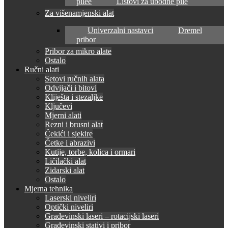
pilee
Listovi za ubodne pile
Za višenamjenski alat
Univerzalni nastavci
Dremel
pribor
Pribor za mikro alate
Ostalo
Ručni alati
Setovi ručnih alata
Odvijači i bitovi
Kliješta i stezaljke
Ključevi
Mjerni alati
Rezni i brusni alat
Čekići i sjekire
Četke i abrazivi
Kutije, torbe, kolica i ormari
Ličilački alat
Zidarski alat
Ostalo
Mjerna tehnika
Laserski niveliri
Optički niveliri
Građevinski laseri – rotacijski laseri
Građevinski stativi i pribor