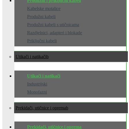
Produžni i priključni kabeli
Kabelske motalice
Produžni kabeli
Produžni kabeli s utičnicama
Razdjelnici, adapteri i blokade
Priključni kabeli
Utikači i natikači
Utikači i natikači
Industrijski
Monofazni
Prekidači, utičnice i oprema
Prekidači, utičnice i oprema