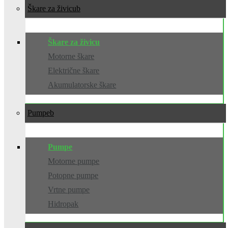
Škare za živicu
Škare za živicu
Motorne škare
Električne škare
Akumulatorske škare
Pumpe
Pumpe
Motorne pumpe
Potopne pumpe
Vrtne pumpe
Hidropak