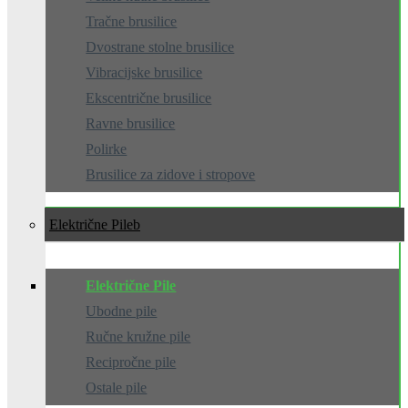
Tračne brusilice
Dvostrane stolne brusilice
Vibracijske brusilice
Ekscentrične brusilice
Ravne brusilice
Polirke
Brusilice za zidove i stropove
Električne Pile
Električne Pile
Ubodne pile
Ručne kružne pile
Recipročne pile
Ostale pile