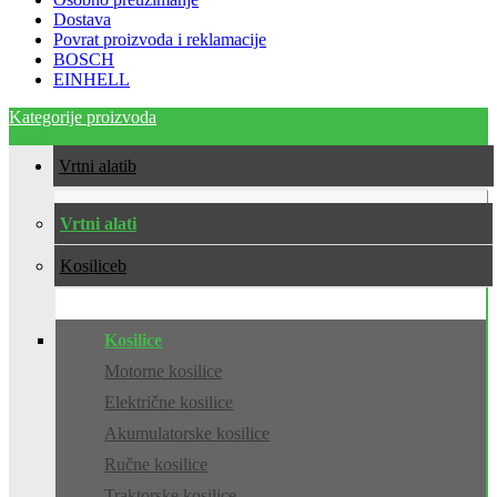
Dostava
Povrat proizvoda i reklamacije
BOSCH
EINHELL
Kategorije proizvoda
Vrtni alati
Vrtni alati
Kosilice
Kosilice
Motorne kosilice
Električne kosilice
Akumulatorske kosilice
Ručne kosilice
Traktorske kosilice