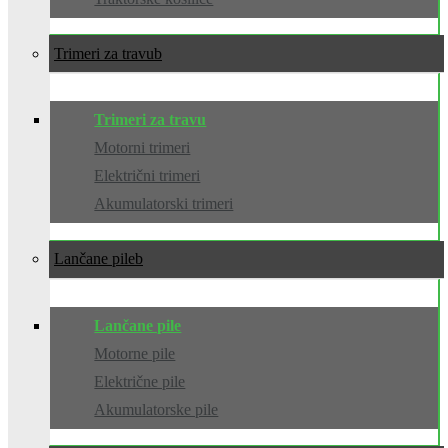
Trimeri za travu
Trimeri za travu
Motorni trimeri
Električni trimeri
Akumulatorski trimeri
Lančane pile
Lančane pile
Motorne pile
Električne pile
Akumulatorske pile