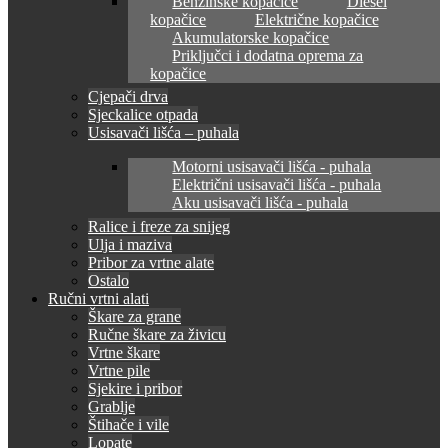
Benzinske kopačice
Diesel
kopačice
Električne kopačice
Akumulatorske kopačice
Priključci i dodatna oprema za
kopačice
Cjepači drva
Sjeckalice otpada
Usisavači lišća – puhala
Motorni usisavači lišća - puhala
Električni usisavači lišća - puhala
Aku usisavači lišća - puhala
Ralice i freze za snijeg
Ulja i maziva
Pribor za vrtne alate
Ostalo
Ručni vrtni alati
Škare za grane
Ručne škare za živicu
Vrtne škare
Vrtne pile
Sjekire i pribor
Grablje
Štihače i vile
Lopate