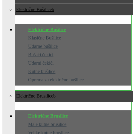
Električne Bušilice
Električne Bušilice
Klasične Bušilice
Udarne bušilice
Bušaći čekići
Udarni čekići
Kutne bušilice
Oprema za električne bušilice
Električne Brusilice
Električne Brusilice
Male kutne brusilice
Velike kutne brusilice