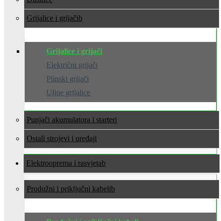
Grijalice i grijači
Grijalice i grijači
Električni grijači
Plinski grijači
Uljne grijalice
Punjači akumulatora i starteri
Ostali strojevi i uređaji
Elektrooprema i rasvjeta
Produžni i priključni kabeli