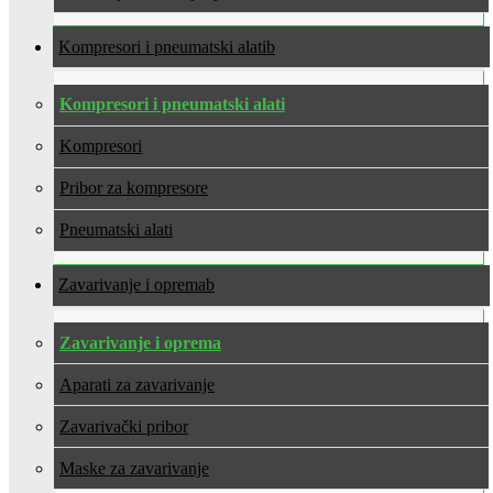
Kompresori i pneumatski alati
Kompresori i pneumatski alati
Kompresori
Pribor za kompresore
Pneumatski alati
Zavarivanje i oprema
Zavarivanje i oprema
Aparati za zavarivanje
Zavarivački pribor
Maske za zavarivanje