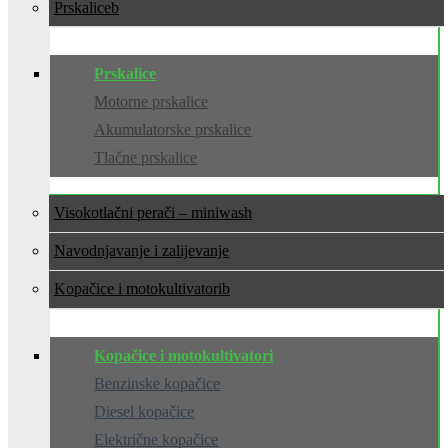
Prskalice
Prskalice
Motorne prskalice
Akumulatorske prskalice
Tlačne prskalice
Visokotlačni perači – miniwash
Navodnjavanje i zalijevanje
Kopačice i motokultivatori
Kopačice i motokultivatori
Benzinske kopačice
Diesel kopačice
Električne kopačice