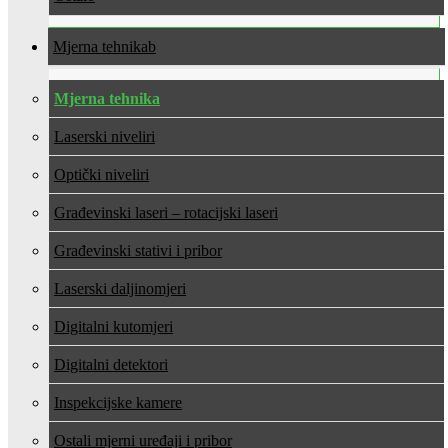
Mjerna tehnika
Mjerna tehnika
Laserski niveliri
Optički niveliri
Građevinski laseri – rotacijski laseri
Građevinski stativi i pribor
Laserski daljinomjeri
Digitalni kutomjeri
Digitalni detektori
Inspekcijske kamere
Ostali mjerni uređaji i pribor