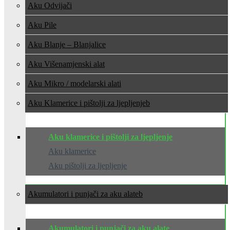
Aku Odvijači
Aku Pile
Aku Blanje – Blanjalice
Aku Višenamjenski alat
Aku Mikro / modelarski alati
Aku Klamerice i pištolji za ljepljenje
Aku klamerice i pištolji za ljepljenje
Aku klamerice
Aku pištolji za ljepljenje
Akumulatori i punjači za aku alate
Akumulatori i punjači za aku alate