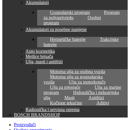
Akumulatori
Gospodarski program
Program
za poljoprivredu
Osobni
program
Akumulatori za posebne namjene
Hermetičke baterije
Trakcijske
baterije
Auto kozmetika
Metlice brisača
Ulja, masti i antifrizi
Motorna ulja za osobna vozila
Motorna ulja za gospodarska
vozila
Ulja za motorkotače
Ulja za mjenjače
Ulja za marine
program
Hidraulička i industrijska
ulja
Masti
Antifrizi
Kočione tekućine
Aditivi
Radionička i servisna oprema
BOSCH BRANDSHOP
Proizvođači
Osobno preuzimanje