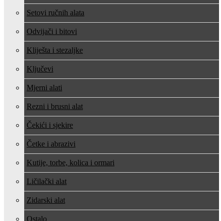
Setovi ručnih alata
Odvijači i bitovi
Kliješta i stezaljke
Ključevi
Mjerni alati
Rezni i brusni alat
Čekići i sjekire
Četke i abrazivi
Kutije, torbe, kolica i ormari
Ličilački alat
Zidarski alat
Ostalo