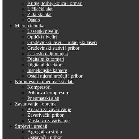
Kutije, torbe, kolica i ormari
Ličilački alat
Zidarski alat
Ostalo
Mjerna tehnika
Laserski niveliri
Optički niveliri
Građevinski laseri – rotacijski laseri
Građevinski stativi i pribor
Laserski daljinomjeri
Digitalni kutomjeri
Digitalni detektori
Inspekcijske kamere
Ostali mjerni uređaji i pribor
Kompresori i pneumatski alati
Kompresori
Pribor za kompresore
Pneumatski alati
Zavarivanje i oprema
Aparati za zavarivanje
Zavarivački pribor
Maske za zavarivanje
Strojevi i uređaji
Agregati za struju
Usisavači i pribor