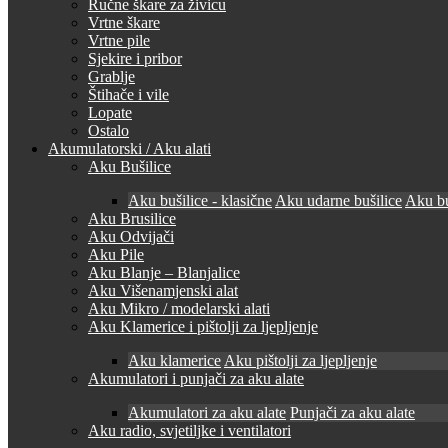
Ručne škare za živicu
Vrtne škare
Vrtne pile
Sjekire i pribor
Grablje
Štihače i vile
Lopate
Ostalo
Akumulatorski / Aku alati
Aku Bušilice
Aku bušilice - klasične
Aku udarne bušilice
Aku bu
Aku Brusilice
Aku Odvijači
Aku Pile
Aku Blanje – Blanjalice
Aku Višenamjenski alat
Aku Mikro / modelarski alati
Aku Klamerice i pištolji za ljepljenje
Aku klamerice
Aku pištolji za ljepljenje
Akumulatori i punjači za aku alate
Akumulatori za aku alate
Punjači za aku alate
Aku radio, svjetiljke i ventilatori