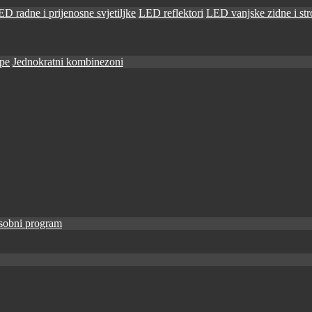
D radne i prijenosne svjetiljke
LED reflektori
LED vanjske zidne i stro
ape
Jednokratni kombinezoni
sobni program