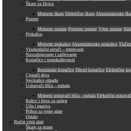
Škare za živicu
Motorne škare
Električne škare
Akumulatorske ška
Pumpe
Motorne pumpe
Potopne pumpe
Vrtne pumpe
Hid
Prskalice
Motorne prskalice
Akumulatorske prskalice
Tlačne
Visokotlačni perači – miniwash
Navodnjavanje i zalijevanje
Kopačice i motokultivatori
Benzinske kopačice
Diesel kopačice
Električne ko
Cjepači drva
Sjeckalice otpada
Usisavači lišća – puhala
Motorni usisavači lišća - puhala
Električni usisavač
Ralice i freze za snijeg
Ulja i maziva
Pribor za vrtne alate
Ostalo
Ručni vrtni alati
Škare za grane