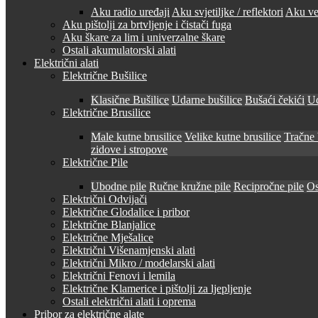
Aku radio uređaji
Aku svjetiljke / reflektori
Aku ven
Aku pištolji za brtvljenje i čistači fuga
Aku škare za lim i univerzalne škare
Ostali akumulatorski alati
Električni alati
Električne Bušilice
Klasične Bušilice
Udarne bušilice
Bušaći čekići
Ud
Električne Brusilice
Male kutne brusilice
Velike kutne brusilice
Tračne 
zidove i stropove
Električne Pile
Ubodne pile
Ručne kružne pile
Recipročne pile
Os
Električni Odvijači
Električne Glodalice i pribor
Električne Blanjalice
Električne Mješalice
Električni Višenamjenski alati
Električni Mikro / modelarski alati
Električni Fenovi i lemila
Električne Klamerice i pištolji za ljepljenje
Ostali električni alati i oprema
Pribor za električne alate