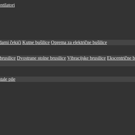
tilatori
arni čekići
Kutne bušilice
Oprema za električne bušilice
brusilice
Dvostrane stolne brusilice
Vibracijske brusilice
Ekscentrične b
tale pile