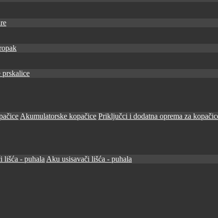
re
ropak
 prskalice
pačice
Akumulatorske kopačice
Priključci i dodatna oprema za kopačic
i lišća - puhala
Aku usisavači lišća - puhala