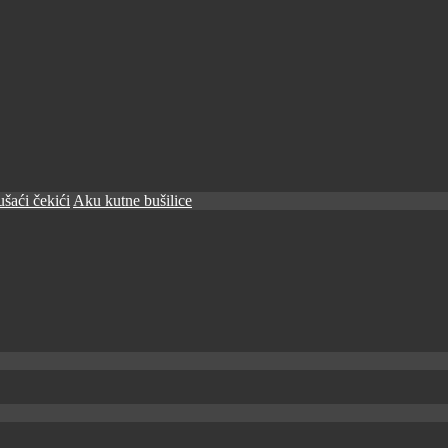
šaći čekići
Aku kutne bušilice