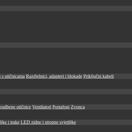
 s utičnicama
Razdjelnici, adapteri i blokade
Priključni kabeli
radbene utičnice
Ventilatori
Portafoni
Zvonca
jke i trake
LED zidne i stropne svjetiljke