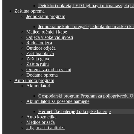
Detektori pokreta
LED highbay i ulična rasvjeta
LE
Zaštitna oprema
Jednokratni program
Jednokratne kute i pregače
Jednokratne maske i k
Majice, ručnici i kape
Odjeća visoke vidljivosti
Radna odjeća
Outdoor odjeća
Zaštitna obuća
Zaštita glave
Zaštita ruku
Oprema za rad na visini
Dodatna oprema
Auto i moto program
Akumulatori
Gospodarski program
Program za poljoprivredu
O
Akumulatori za posebne namjene
Hermetičke baterije
Trakcijske baterije
Auto kozmetika
Metlice brisača
Ulja, masti i antifrizi