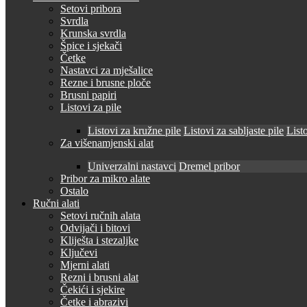
Setovi pribora
Svrdla
Krunska svrdla
Špice i sjekači
Četke
Nastavci za mješalice
Rezne i brusne ploče
Brusni papiri
Listovi za pile
Listovi za kružne pile
Listovi za sabljaste pile
Listo
Za višenamjenski alat
Univerzalni nastavci
Dremel pribor
Pribor za mikro alate
Ostalo
Ručni alati
Setovi ručnih alata
Odvijači i bitovi
Kliješta i stezaljke
Ključevi
Mjerni alati
Rezni i brusni alat
Čekići i sjekire
Četke i abrazivi