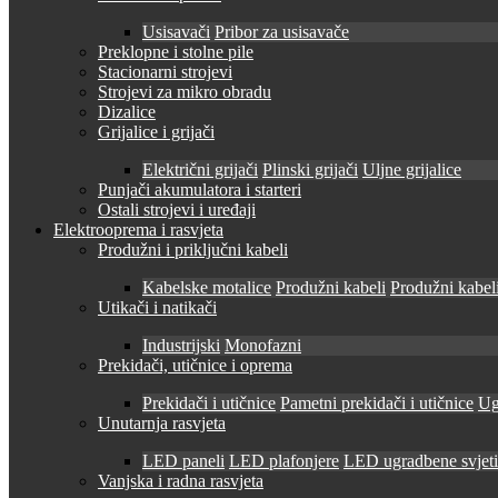
Usisavači
Pribor za usisavače
Preklopne i stolne pile
Stacionarni strojevi
Strojevi za mikro obradu
Dizalice
Grijalice i grijači
Električni grijači
Plinski grijači
Uljne grijalice
Punjači akumulatora i starteri
Ostali strojevi i uređaji
Elektrooprema i rasvjeta
Produžni i priključni kabeli
Kabelske motalice
Produžni kabeli
Produžni kabeli
Utikači i natikači
Industrijski
Monofazni
Prekidači, utičnice i oprema
Prekidači i utičnice
Pametni prekidači i utičnice
Ug
Unutarnja rasvjeta
LED paneli
LED plafonjere
LED ugradbene svjetil
Vanjska i radna rasvjeta