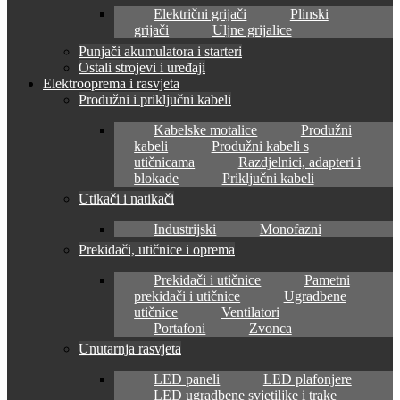
Električni grijači
Plinski
grijači
Uljne grijalice
Punjači akumulatora i starteri
Ostali strojevi i uređaji
Elektrooprema i rasvjeta
Produžni i priključni kabeli
Kabelske motalice
Produžni
kabeli
Produžni kabeli s
utičnicama
Razdjelnici, adapteri i
blokade
Priključni kabeli
Utikači i natikači
Industrijski
Monofazni
Prekidači, utičnice i oprema
Prekidači i utičnice
Pametni
prekidači i utičnice
Ugradbene
utičnice
Ventilatori
Portafoni
Zvonca
Unutarnja rasvjeta
LED paneli
LED plafonjere
LED ugradbene svjetiljke i trake