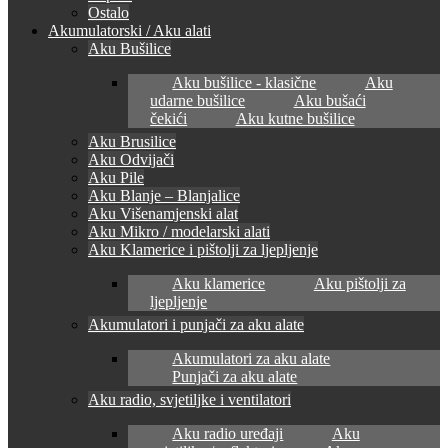
Ostalo
Akumulatorski / Aku alati
Aku Bušilice
Aku bušilice - klasične
Aku
udarne bušilice
Aku bušaći
čekići
Aku kutne bušilice
Aku Brusilice
Aku Odvijači
Aku Pile
Aku Blanje – Blanjalice
Aku Višenamjenski alat
Aku Mikro / modelarski alati
Aku Klamerice i pištolji za ljepljenje
Aku klamerice
Aku pištolji za
ljepljenje
Akumulatori i punjači za aku alate
Akumulatori za aku alate
Punjači za aku alate
Aku radio, svjetiljke i ventilatori
Aku radio uređaji
Aku