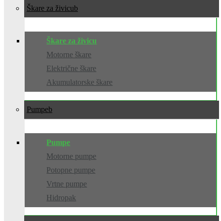
Škare za živicu
Škare za živicu
Motorne škare
Električne škare
Akumulatorske škare
Pumpe
Pumpe
Motorne pumpe
Potopne pumpe
Vrtne pumpe
Hidropak