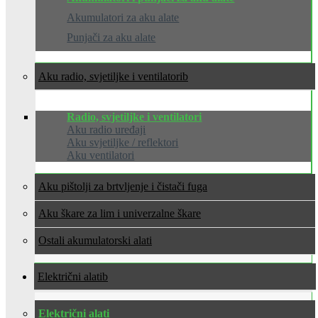
Akumulatori za aku alate
Punjači za aku alate
Aku radio, svjetiljke i ventilatori
Radio, svjetiljke i ventilatori
Aku radio uređaji
Aku svjetiljke / reflektori
Aku ventilatori
Aku pištolji za brtvljenje i čistači fuga
Aku škare za lim i univerzalne škare
Ostali akumulatorski alati
Električni alati
Električni alati