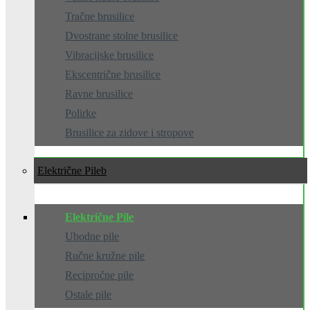
Tračne brusilice
Dvostrane stolne brusilice
Vibracijske brusilice
Ekscentrične brusilice
Ravne brusilice
Polirke
Brusilice za zidove i stropove
Električne Pile
Električne Pile
Ubodne pile
Ručne kružne pile
Recipročne pile
Ostale pile