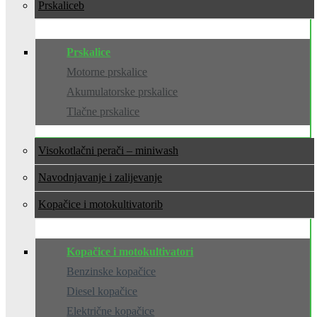
Prskalice
Prskalice
Motorne prskalice
Akumulatorske prskalice
Tlačne prskalice
Visokotlačni perači – miniwash
Navodnjavanje i zalijevanje
Kopačice i motokultivatori
Kopačice i motokultivatori
Benzinske kopačice
Diesel kopačice
Električne kopačice