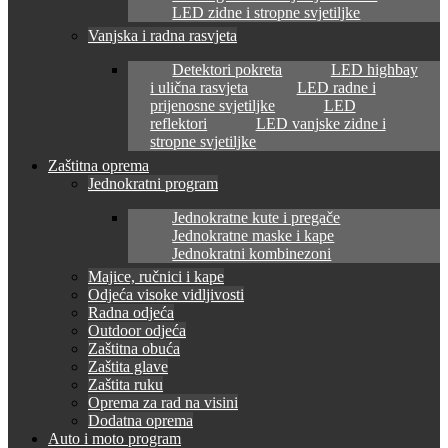
LED zidne i stropne svjetiljke
Vanjska i radna rasvjeta
Detektori pokreta
LED highbay
i ulična rasvjeta
LED radne i
prijenosne svjetiljke
LED
reflektori
LED vanjske zidne i
stropne svjetiljke
Zaštitna oprema
Jednokratni program
Jednokratne kute i pregače
Jednokratne maske i kape
Jednokratni kombinezoni
Majice, ručnici i kape
Odjeća visoke vidljivosti
Radna odjeća
Outdoor odjeća
Zaštitna obuća
Zaštita glave
Zaštita ruku
Oprema za rad na visini
Dodatna oprema
Auto i moto program