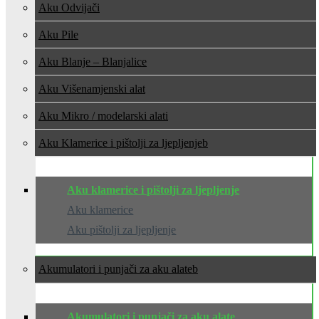
Aku Odvijači
Aku Pile
Aku Blanje – Blanjalice
Aku Višenamjenski alat
Aku Mikro / modelarski alati
Aku Klamerice i pištolji za ljepljenje
Aku klamerice i pištolji za ljepljenje
Aku klamerice
Aku pištolji za ljepljenje
Akumulatori i punjači za aku alate
Akumulatori i punjači za aku alate