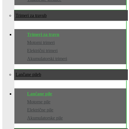
Trimeri za travu
Trimeri za travu
Motorni trimeri
Električni trimeri
Akumulatorski trimeri
Lančane pile
Lančane pile
Motorne pile
Električne pile
Akumulatorske pile