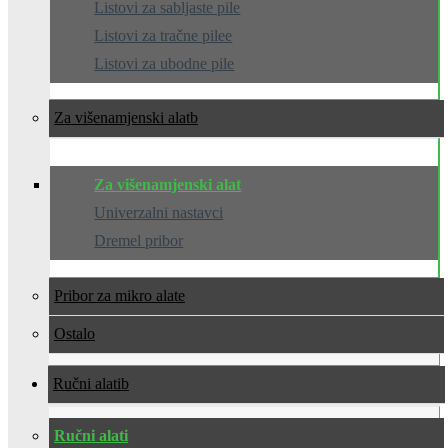
Listovi za sabljaste pile
Listovi za tračne pilee
Listovi za ubodne pile
Za višenamjenski alat
Za višenamjenski alat
Univerzalni nastavci
Dremel pribor
Pribor za mikro alate
Ostalo
Ručni alati
Ručni alati