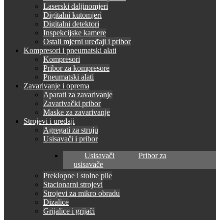
Laserski daljinomjeri
Digitalni kutomjeri
Digitalni detektori
Inspekcijske kamere
Ostali mjerni uređaji i pribor
Kompresori i pneumatski alati
Kompresori
Pribor za kompresore
Pneumatski alati
Zavarivanje i oprema
Aparati za zavarivanje
Zavarivački pribor
Maske za zavarivanje
Strojevi i uređaji
Agregati za struju
Usisavači i pribor
Usisavači
Pribor za
usisavače
Preklopne i stolne pile
Stacionarni strojevi
Strojevi za mikro obradu
Dizalice
Grijalice i grijači