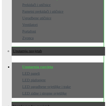
Prekidači i utičnice
Pametni prekidači i utičnice
Ugradbene utičnice
Ventilatori
Portafoni
Zvonca
Unutarnja rasvjeta
Unutarnja rasvjeta
LED paneli
LED plafonjere
LED ugradbene svjetiljke i trake
LED zidne i stropne svjetiljke