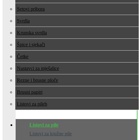
Setovi pribora
Svrdla
Krunska svrdla
Špice i sjekači
Četke
Nastavci za mješalice
Rezne i brusne ploče
Brusni papiri
Listovi za pile
Listovi za pile
Listovi za kružne pile