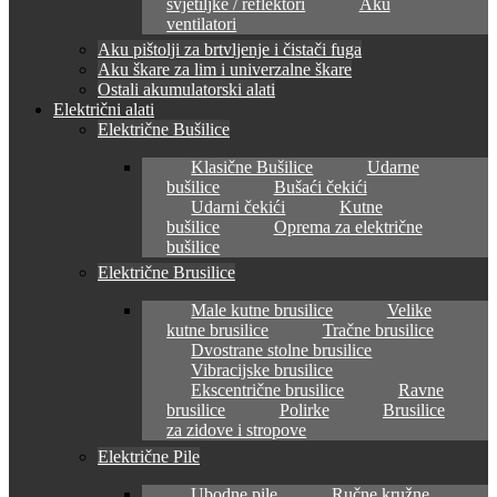
svjetiljke / reflektori
Aku
ventilatori
Aku pištolji za brtvljenje i čistači fuga
Aku škare za lim i univerzalne škare
Ostali akumulatorski alati
Električni alati
Električne Bušilice
Klasične Bušilice
Udarne
bušilice
Bušaći čekići
Udarni čekići
Kutne
bušilice
Oprema za električne
bušilice
Električne Brusilice
Male kutne brusilice
Velike
kutne brusilice
Tračne brusilice
Dvostrane stolne brusilice
Vibracijske brusilice
Ekscentrične brusilice
Ravne
brusilice
Polirke
Brusilice
za zidove i stropove
Električne Pile
Ubodne pile
Ručne kružne