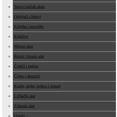
Setovi ručnih alata
Odvijači i bitovi
Kliješta i stezaljke
Ključevi
Mjerni alati
Rezni i brusni alat
Čekići i sjekire
Četke i abrazivi
Kutije, torbe, kolica i ormari
Ličilački alat
Zidarski alat
Ostalo