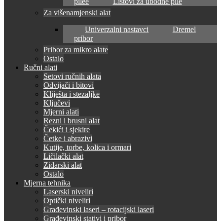
pilee
Listovi za ubodne pile
Za višenamjenski alat
Univerzalni nastavci
Dremel
pribor
Pribor za mikro alate
Ostalo
Ručni alati
Setovi ručnih alata
Odvijači i bitovi
Kliješta i stezaljke
Ključevi
Mjerni alati
Rezni i brusni alat
Čekići i sjekire
Četke i abrazivi
Kutije, torbe, kolica i ormari
Ličilački alat
Zidarski alat
Ostalo
Mjerna tehnika
Laserski niveliri
Optički niveliri
Građevinski laseri – rotacijski laseri
Građevinski stativi i pribor