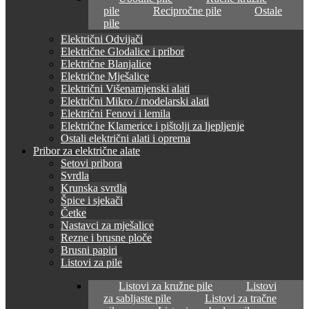
pile
Recipročne pile
Ostale
pile
Električni Odvijači
Električne Glodalice i pribor
Električne Blanjalice
Električne Mješalice
Električni Višenamjenski alati
Električni Mikro / modelarski alati
Električni Fenovi i lemila
Električne Klamerice i pištolji za ljepljenje
Ostali električni alati i oprema
Pribor za električne alate
Setovi pribora
Svrdla
Krunska svrdla
Špice i sjekači
Četke
Nastavci za mješalice
Rezne i brusne ploče
Brusni papiri
Listovi za pile
Listovi za kružne pile
Listovi
za sabljaste pile
Listovi za tračne