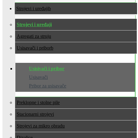
Strojevi i uređaji
Strojevi i uređaji
Agregati za struju
Usisavači i pribor
Usisivači i pribor
Usisavači
Pribor za usisavače
Preklopne i stolne pile
Stacionarni strojevi
Strojevi za mikro obradu
Dizalice