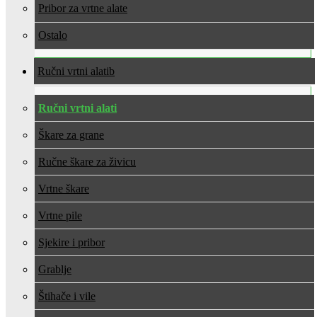
Pribor za vrtne alate
Ostalo
Ručni vrtni alati
Ručni vrtni alati
Škare za grane
Ručne škare za živicu
Vrtne škare
Vrtne pile
Sjekire i pribor
Grablje
Štihače i vile