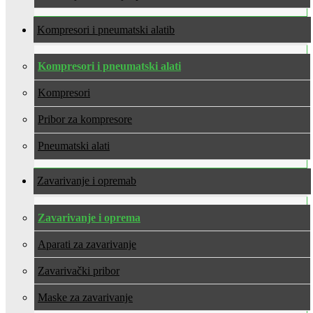
Kompresori i pneumatski alati
Kompresori i pneumatski alati
Kompresori
Pribor za kompresore
Pneumatski alati
Zavarivanje i oprema
Zavarivanje i oprema
Aparati za zavarivanje
Zavarivački pribor
Maske za zavarivanje