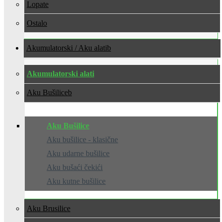
Lopate
Ostalo
Akumulatorski / Aku alati
Akumulatorski alati
Aku Bušilice
Aku Bušilice
Aku bušilice - klasične
Aku udarne bušilice
Aku bušaći čekići
Aku kutne bušilice
Aku Brusilice