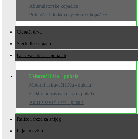
Akumulatorske kopačice
Priključci i dodatna oprema za kopačice
Cjepači drva
Sjeckalice otpada
Usisavači lišća – puhala
Usisavači lišća – puhala
Motorni usisavači lišća - puhala
Električni usisavači lišća - puhala
Aku usisavači lišća - puhala
Ralice i freze za snijeg
Ulja i maziva