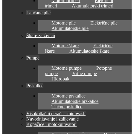
Motorni trimeri
Električni
trimeri
Akumulatorski trimeri
Lančane pile
Motorne pile
Električne pile
Akumulatorske pile
Škare za živicu
Motorne škare
Električne
škare
Akumulatorske škare
Pumpe
Motorne pumpe
Potopne
pumpe
Vrtne pumpe
Hidropak
Prskalice
Motorne prskalice
Akumulatorske prskalice
Tlačne prskalice
Visokotlačni perači – miniwash
Navodnjavanje i zalijevanje
Kopačice i motokultivatori