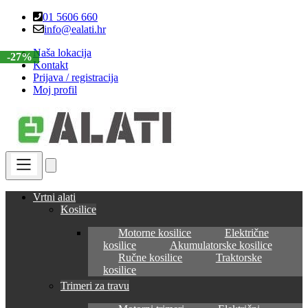
Skip
Skip
01 5606 660
to
to
info@ealati.hr
navigation
content
Naša lokacija
-27%
Kontakt
Prijava / registracija
Moj profil
Vrtni alati
Kosilice
Motorne kosilice
Električne
kosilice
Akumulatorske kosilice
Ručne kosilice
Traktorske
kosilice
Trimeri za travu