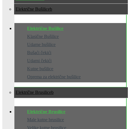
Električne Bušilice
Električne Bušilice
Klasične Bušilice
Udarne bušilice
Bušaći čekići
Udarni čekići
Kutne bušilice
Oprema za električne bušilice
Električne Brusilice
Električne Brusilice
Male kutne brusilice
Velike kutne brusilice