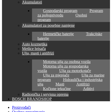
Akumulatori
Gospodarski program
Program
za poljoprivredu
Osobni
program
Akumulatori za posebne namjene
Hermetičke baterije
Trakcijske
baterije
Auto kozmetika
Metlice brisača
Ulja, masti i antifrizi
Motorna ulja za osobna vozila
Motorna ulja za gospodarska
vozila
Ulja za motorkotače
Ulja za mjenjače
Ulja za marine
program
Hidraulička i industrijska
ulja
Masti
Antifrizi
Kočione tekućine
Aditivi
Radionička i servisna oprema
BOSCH BRANDSHOP
Proizvođači
Osobno preuzimanje