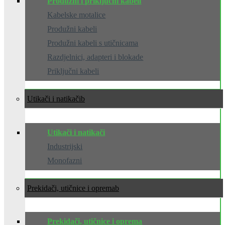
Produžni i priključni kabeli
Kabelske motalice
Produžni kabeli
Produžni kabeli s utičnicama
Razdjelnici, adapteri i blokade
Priključni kabeli
Utikači i natikači
Utikači i natikači
Industrijski
Monofazni
Prekidači, utičnice i oprema
Prekidači, utičnice i oprema