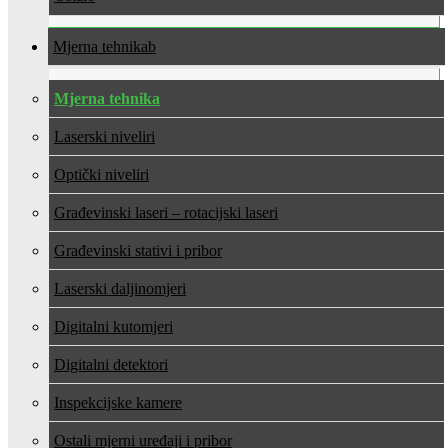
Mjerna tehnika
Mjerna tehnika
Laserski niveliri
Optički niveliri
Građevinski laseri – rotacijski laseri
Građevinski stativi i pribor
Laserski daljinomjeri
Digitalni kutomjeri
Digitalni detektori
Inspekcijske kamere
Ostali mjerni uređaji i pribor