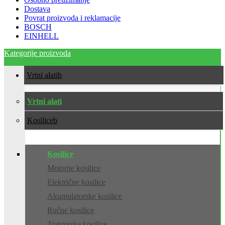
Dostava
Povrat proizvoda i reklamacije
BOSCH
EINHELL
Kategorije proizvoda
Vrtni alati
Vrtni alati
Kosilice
Kosilice
Motorne kosilice
Električne kosilice
Akumulatorske kosilice
Ručne kosilice
Traktorske kosilice