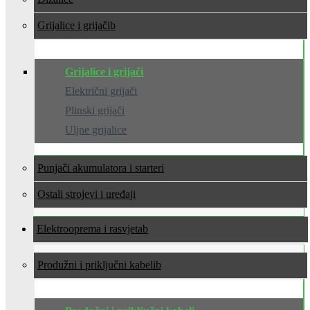
Grijalice i grijači
Grijalice i grijači
Električni grijači
Plinski grijači
Uljne grijalice
Punjači akumulatora i starteri
Ostali strojevi i uređaji
Elektrooprema i rasvjeta
Produžni i priključni kabeli