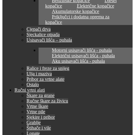
Benzinske kopačice
Diesel
kopačice
Električne kopačice
Akumulatorske kopačice
Priključci i dodatna oprema za
kopačice
Cjepači drva
Sjeckalice otpada
Usisavači lišća – puhala
Motorni usisavači lišća - puhala
Električni usisavači lišća - puhala
Aku usisavači lišća - puhala
Ralice i freze za snijeg
Ulja i maziva
Pribor za vrtne alate
Ostalo
Ručni vrtni alati
Škare za grane
Ručne škare za živicu
Vrtne škare
Vrtne pile
Sjekire i pribor
Grablje
Štihače i vile
Lopate