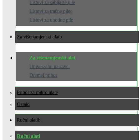
Listovi za sabljaste pile
Listovi za tračne pilee
Listovi za ubodne pile
Za višenamjenski alat
Za višenamjenski alat
Univerzalni nastavci
Dremel pribor
Pribor za mikro alate
Ostalo
Ručni alati
Ručni alati