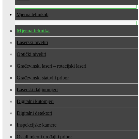
Mjerna tehnika
Mjerna tehnika
Laserski niveliri
Optički niveliri
Građevinski laseri – rotacijski laseri
Građevinski stativi i pribor
Laserski daljinomjeri
Digitalni kutomjeri
Digitalni detektori
Inspekcijske kamere
Ostali mjerni uređaji i pribor