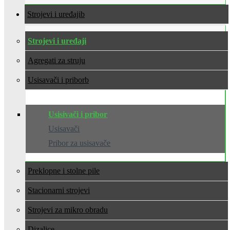
Strojevi i uređaji
Strojevi i uređaji
Agregati za struju
Usisavači i pribor
Usisivači i pribor
Usisavači
Pribor za usisavače
Preklopne i stolne pile
Stacionarni strojevi
Strojevi za mikro obradu
Dizalice