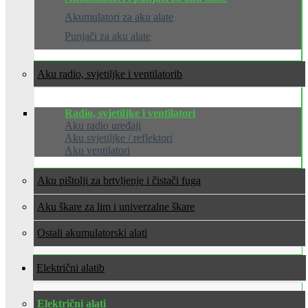
Akumulatori za aku alate
Punjači za aku alate
Aku radio, svjetiljke i ventilatori
Radio, svjetiljke i ventilatori
Aku radio uređaji
Aku svjetiljke / reflektori
Aku ventilatori
Aku pištolji za brtvljenje i čistači fuga
Aku škare za lim i univerzalne škare
Ostali akumulatorski alati
Električni alati
Električni alati