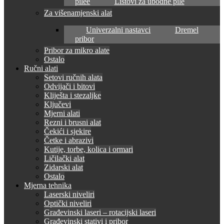
pilee
Listovi za ubodne pile
Za višenamjenski alat
Univerzalni nastavci
Dremel
pribor
Pribor za mikro alate
Ostalo
Ručni alati
Setovi ručnih alata
Odvijači i bitovi
Kliješta i stezaljke
Ključevi
Mjerni alati
Rezni i brusni alat
Čekići i sjekire
Četke i abrazivi
Kutije, torbe, kolica i ormari
Ličilački alat
Zidarski alat
Ostalo
Mjerna tehnika
Laserski niveliri
Optički niveliri
Građevinski laseri – rotacijski laseri
Građevinski stativi i pribor