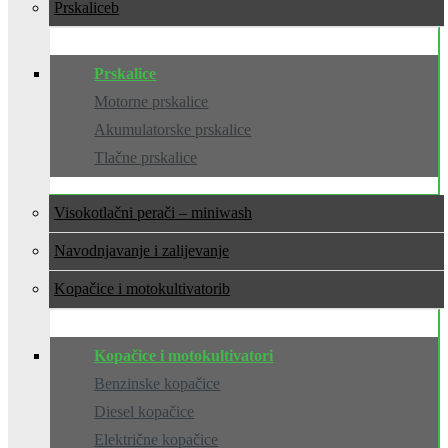
Prskalice
Prskalice
Motorne prskalice
Akumulatorske prskalice
Tlačne prskalice
Visokotlačni perači – miniwash
Navodnjavanje i zalijevanje
Kopačice i motokultivatori
Kopačice i motokultivatori
Benzinske kopačice
Diesel kopačice
Električne kopačice