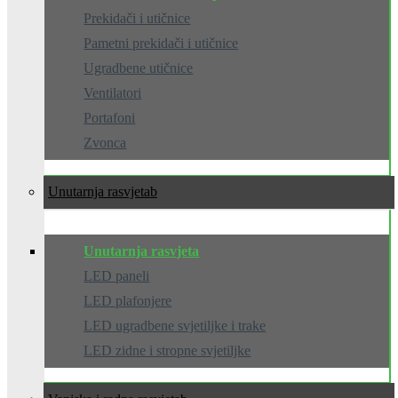
Prekidači i utičnice
Pametni prekidači i utičnice
Ugradbene utičnice
Ventilatori
Portafoni
Zvonca
Unutarnja rasvjeta
Unutarnja rasvjeta
LED paneli
LED plafonjere
LED ugradbene svjetiljke i trake
LED zidne i stropne svjetiljke