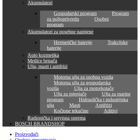
Akumulatori
Gospodarski program
Program
za poljoprivredu
Osobni
program
Akumulatori za posebne namjene
Hermetičke baterije
Trakcijske
baterije
Auto kozmetika
Metlice brisača
Ulja, masti i antifrizi
Motorna ulja za osobna vozila
Motorna ulja za gospodarska
vozila
Ulja za motorkotače
Ulja za mjenjače
Ulja za marine
program
Hidraulička i industrijska
ulja
Masti
Antifrizi
Kočione tekućine
Aditivi
Radionička i servisna oprema
BOSCH BRANDSHOP
Proizvođači
Osobno preuzimanje