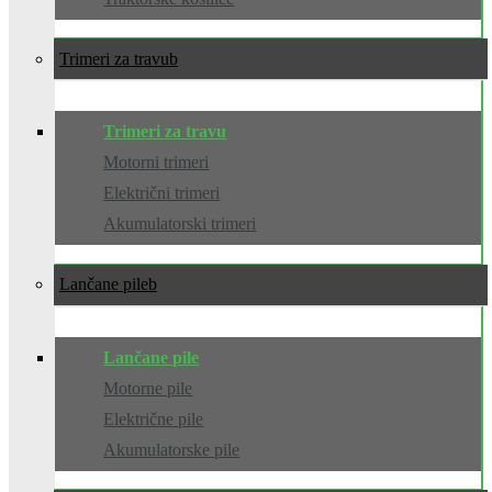
Trimeri za travu
Trimeri za travu
Motorni trimeri
Električni trimeri
Akumulatorski trimeri
Lančane pile
Lančane pile
Motorne pile
Električne pile
Akumulatorske pile