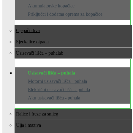
Akumulatorske kopačice
Priključci i dodatna oprema za kopačice
Cjepači drva
Sjeckalice otpada
Usisavači lišća – puhala
Usisavači lišća – puhala
Motorni usisavači lišća - puhala
Električni usisavači lišća - puhala
Aku usisavači lišća - puhala
Ralice i freze za snijeg
Ulja i maziva