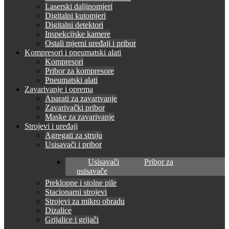
Laserski daljinomjeri
Digitalni kutomjeri
Digitalni detektori
Inspekcijske kamere
Ostali mjerni uređaji i pribor
Kompresori i pneumatski alati
Kompresori
Pribor za kompresore
Pneumatski alati
Zavarivanje i oprema
Aparati za zavarivanje
Zavarivački pribor
Maske za zavarivanje
Strojevi i uređaji
Agregati za struju
Usisavači i pribor
Usisavači
Pribor za
usisavače
Preklopne i stolne pile
Stacionarni strojevi
Strojevi za mikro obradu
Dizalice
Grijalice i grijači