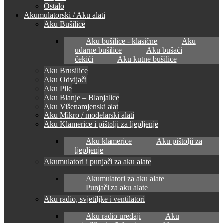
Ostalo
Akumulatorski / Aku alati
Aku Bušilice
Aku bušilice - klasične
Aku
udarne bušilice
Aku bušaći
čekići
Aku kutne bušilice
Aku Brusilice
Aku Odvijači
Aku Pile
Aku Blanje – Blanjalice
Aku Višenamjenski alat
Aku Mikro / modelarski alati
Aku Klamerice i pištolji za ljepljenje
Aku klamerice
Aku pištolji za
ljepljenje
Akumulatori i punjači za aku alate
Akumulatori za aku alate
Punjači za aku alate
Aku radio, svjetiljke i ventilatori
Aku radio uređaji
Aku