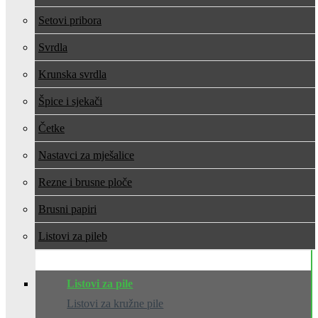
Setovi pribora
Svrdla
Krunska svrdla
Špice i sjekači
Četke
Nastavci za mješalice
Rezne i brusne ploče
Brusni papiri
Listovi za pile
Listovi za pile
Listovi za kružne pile