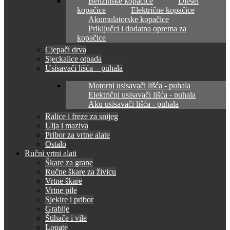
Benzinske kopačice
Diesel
kopačice
Električne kopačice
Akumulatorske kopačice
Priključci i dodatna oprema za
kopačice
Cjepači drva
Sjeckalice otpada
Usisavači lišća – puhala
Motorni usisavači lišća - puhala
Električni usisavači lišća - puhala
Aku usisavači lišća - puhala
Ralice i freze za snijeg
Ulja i maziva
Pribor za vrtne alate
Ostalo
Ručni vrtni alati
Škare za grane
Ručne škare za živicu
Vrtne škare
Vrtne pile
Sjekire i pribor
Grablje
Štihače i vile
Lopate