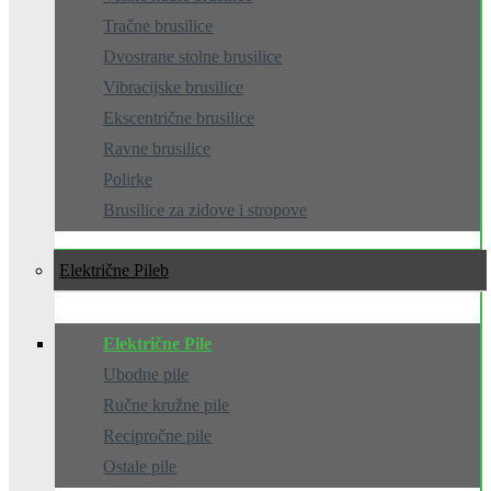
Tračne brusilice
Dvostrane stolne brusilice
Vibracijske brusilice
Ekscentrične brusilice
Ravne brusilice
Polirke
Brusilice za zidove i stropove
Električne Pile
Električne Pile
Ubodne pile
Ručne kružne pile
Recipročne pile
Ostale pile