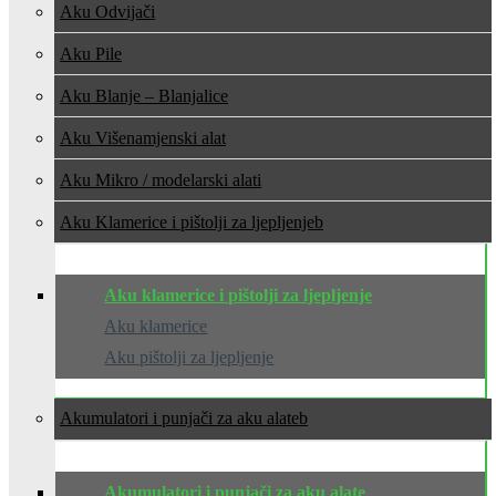
Aku Odvijači
Aku Pile
Aku Blanje – Blanjalice
Aku Višenamjenski alat
Aku Mikro / modelarski alati
Aku Klamerice i pištolji za ljepljenje
Aku klamerice i pištolji za ljepljenje
Aku klamerice
Aku pištolji za ljepljenje
Akumulatori i punjači za aku alate
Akumulatori i punjači za aku alate