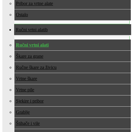
Pribor za vrtne alate
Ostalo
Ručni vrtni alati
Ručni vrtni alati
Škare za grane
Ručne škare za živicu
Vrtne škare
Vrtne pile
Sjekire i pribor
Grablje
Štihače i vile