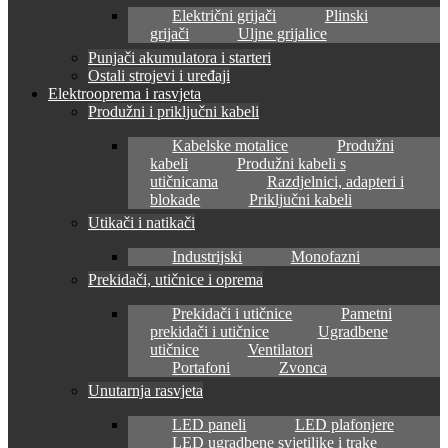
Električni grijači
Plinski
grijači
Uljne grijalice
Punjači akumulatora i starteri
Ostali strojevi i uređaji
Elektrooprema i rasvjeta
Produžni i priključni kabeli
Kabelske motalice
Produžni
kabeli
Produžni kabeli s
utičnicama
Razdjelnici, adapteri i
blokade
Priključni kabeli
Utikači i natikači
Industrijski
Monofazni
Prekidači, utičnice i oprema
Prekidači i utičnice
Pametni
prekidači i utičnice
Ugradbene
utičnice
Ventilatori
Portafoni
Zvonca
Unutarnja rasvjeta
LED paneli
LED plafonjere
LED ugradbene svjetiljke i trake