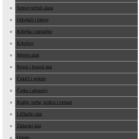
Setovi ručnih alata
Odvijači i bitovi
Kliješta i stezaljke
Ključevi
Mjerni alati
Rezni i brusni alat
Čekići i sjekire
Četke i abrazivi
Kutije, torbe, kolica i ormari
Ličilački alat
Zidarski alat
Ostalo