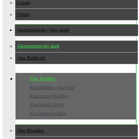
Lopate
Ostalo
Akumulatorski / Aku alati
Akumulatorski alati
Aku Bušilice
Aku Bušilice
Aku bušilice - klasične
Aku udarne bušilice
Aku bušaći čekići
Aku kutne bušilice
Aku Brusilice