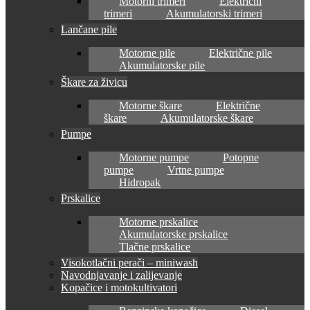
Motorni trimeri
Električni
trimeri
Akumulatorski trimeri
Lančane pile
Motorne pile
Električne pile
Akumulatorske pile
Škare za živicu
Motorne škare
Električne
škare
Akumulatorske škare
Pumpe
Motorne pumpe
Potopne
pumpe
Vrtne pumpe
Hidropak
Prskalice
Motorne prskalice
Akumulatorske prskalice
Tlačne prskalice
Visokotlačni perači – miniwash
Navodnjavanje i zalijevanje
Kopačice i motokultivatori