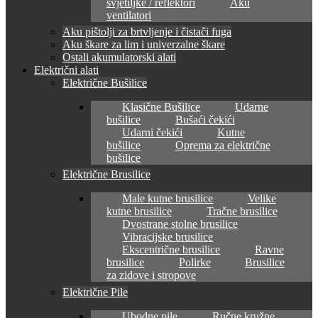
svjetiljke / reflektori
Aku
ventilatori
Aku pištolji za brtvljenje i čistači fuga
Aku škare za lim i univerzalne škare
Ostali akumulatorski alati
Električni alati
Električne Bušilice
Klasične Bušilice
Udarne
bušilice
Bušaći čekići
Udarni čekići
Kutne
bušilice
Oprema za električne
bušilice
Električne Brusilice
Male kutne brusilice
Velike
kutne brusilice
Tračne brusilice
Dvostrane stolne brusilice
Vibracijske brusilice
Ekscentrične brusilice
Ravne
brusilice
Polirke
Brusilice
za zidove i stropove
Električne Pile
Ubodne pile
Ručne kružne