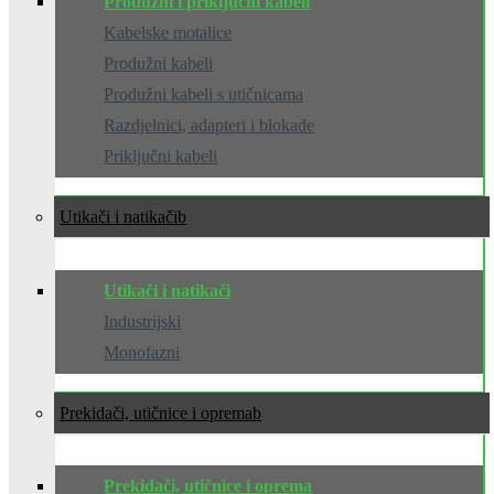
Produžni i priključni kabeli
Kabelske motalice
Produžni kabeli
Produžni kabeli s utičnicama
Razdjelnici, adapteri i blokade
Priključni kabeli
Utikači i natikači
Utikači i natikači
Industrijski
Monofazni
Prekidači, utičnice i oprema
Prekidači, utičnice i oprema