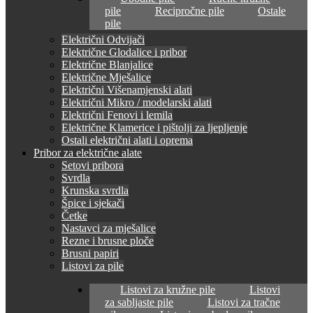
pile
Recipročne pile
Ostale
pile
Električni Odvijači
Električne Glodalice i pribor
Električne Blanjalice
Električne Mješalice
Električni Višenamjenski alati
Električni Mikro / modelarski alati
Električni Fenovi i lemila
Električne Klamerice i pištolji za ljepljenje
Ostali električni alati i oprema
Pribor za električne alate
Setovi pribora
Svrdla
Krunska svrdla
Špice i sjekači
Četke
Nastavci za mješalice
Rezne i brusne ploče
Brusni papiri
Listovi za pile
Listovi za kružne pile
Listovi
za sabljaste pile
Listovi za tračne