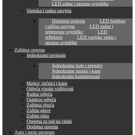
LED zidne i stropne svjetiljke
Vanjska i radna rasvjeta
Detektori pokreta
LED highbay
i ulična rasvjeta
LED radne i
prijenosne svjetiljke
LED
reflektori
LED vanjske zidne i
stropne svjetiljke
Zaštitna oprema
Jednokratni program
Jednokratne kute i pregače
Jednokratne maske i kape
Jednokratni kombinezoni
Majice, ručnici i kape
Odjeća visoke vidljivosti
Radna odjeća
Outdoor odjeća
Zaštitna obuća
Zaštita glave
Zaštita ruku
Oprema za rad na visini
Dodatna oprema
Auto i moto program