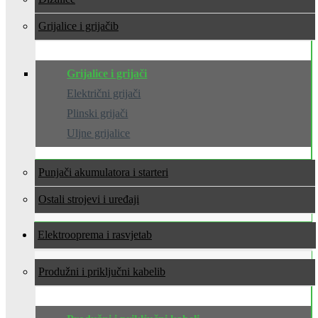
Grijalice i grijači
Grijalice i grijači
Električni grijači
Plinski grijači
Uljne grijalice
Punjači akumulatora i starteri
Ostali strojevi i uređaji
Elektrooprema i rasvjeta
Produžni i priključni kabeli