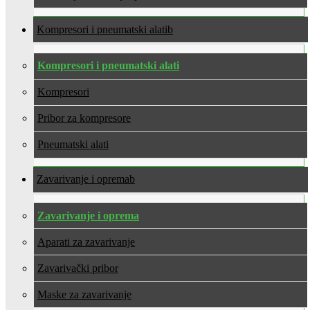
Kompresori i pneumatski alati
Kompresori i pneumatski alati
Kompresori
Pribor za kompresore
Pneumatski alati
Zavarivanje i oprema
Zavarivanje i oprema
Aparati za zavarivanje
Zavarivački pribor
Maske za zavarivanje