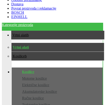
Dostava
Povrat proizvoda i reklamacije
BOSCH
EINHELL
Kategorije proizvoda
Vrtni alati
Vrtni alati
Kosilice
Kosilice
Motorne kosilice
Električne kosilice
Akumulatorske kosilice
Ručne kosilice
Traktorske kosilice