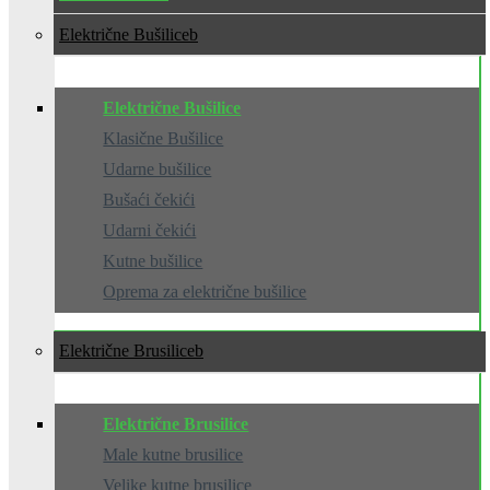
Električne Bušilice
Električne Bušilice
Klasične Bušilice
Udarne bušilice
Bušaći čekići
Udarni čekići
Kutne bušilice
Oprema za električne bušilice
Električne Brusilice
Električne Brusilice
Male kutne brusilice
Velike kutne brusilice