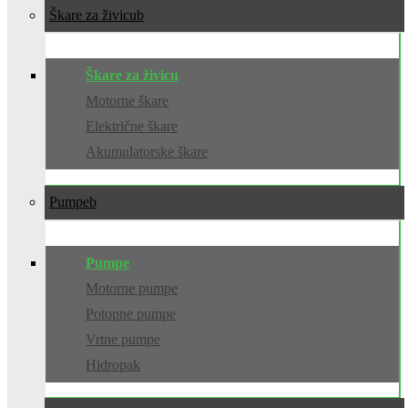
Škare za živicu
Škare za živicu
Motorne škare
Električne škare
Akumulatorske škare
Pumpe
Pumpe
Motorne pumpe
Potopne pumpe
Vrtne pumpe
Hidropak