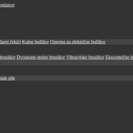
tilatori
arni čekići
Kutne bušilice
Oprema za električne bušilice
brusilice
Dvostrane stolne brusilice
Vibracijske brusilice
Ekscentrične b
tale pile