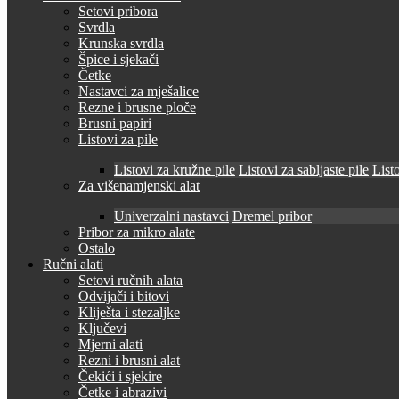
Setovi pribora
Svrdla
Krunska svrdla
Špice i sjekači
Četke
Nastavci za mješalice
Rezne i brusne ploče
Brusni papiri
Listovi za pile
Listovi za kružne pile
Listovi za sabljaste pile
Listo
Za višenamjenski alat
Univerzalni nastavci
Dremel pribor
Pribor za mikro alate
Ostalo
Ručni alati
Setovi ručnih alata
Odvijači i bitovi
Kliješta i stezaljke
Ključevi
Mjerni alati
Rezni i brusni alat
Čekići i sjekire
Četke i abrazivi