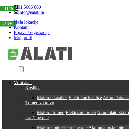
Skip
Skip
01 5606 660
-11%
to
to
info@ealati.hr
navigation
content
Naša lokacija
-33%
Kontakt
Prijava / registracija
Moj profil
Vrtni alati
Kosilice
Motorne kosilice
Električne kosilice
Akumulatorske
Trimeri za travu
Motorni trimeri
Električni trimeri
Akumulatorski tr
Lančane pile
Motorne pile
Električne pile
Akumulatorske pile