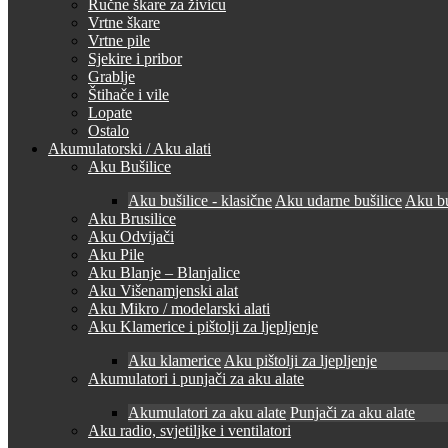
Ručne škare za živicu
Vrtne škare
Vrtne pile
Sjekire i pribor
Grablje
Štihače i vile
Lopate
Ostalo
Akumulatorski / Aku alati
Aku Bušilice
Aku bušilice - klasične
Aku udarne bušilice
Aku bu
Aku Brusilice
Aku Odvijači
Aku Pile
Aku Blanje – Blanjalice
Aku Višenamjenski alat
Aku Mikro / modelarski alati
Aku Klamerice i pištolji za ljepljenje
Aku klamerice
Aku pištolji za ljepljenje
Akumulatori i punjači za aku alate
Akumulatori za aku alate
Punjači za aku alate
Aku radio, svjetiljke i ventilatori