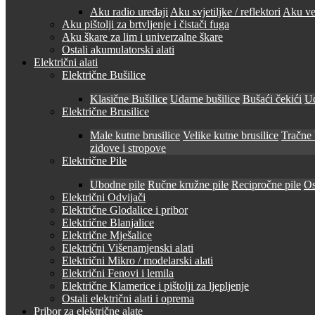
Aku radio uređaji
Aku svjetiljke / reflektori
Aku ven
Aku pištolji za brtvljenje i čistači fuga
Aku škare za lim i univerzalne škare
Ostali akumulatorski alati
Električni alati
Električne Bušilice
Klasične Bušilice
Udarne bušilice
Bušaći čekići
Ud
Električne Brusilice
Male kutne brusilice
Velike kutne brusilice
Tračne 
zidove i stropove
Električne Pile
Ubodne pile
Ručne kružne pile
Recipročne pile
Os
Električni Odvijači
Električne Glodalice i pribor
Električne Blanjalice
Električne Mješalice
Električni Višenamjenski alati
Električni Mikro / modelarski alati
Električni Fenovi i lemila
Električne Klamerice i pištolji za ljepljenje
Ostali električni alati i oprema
Pribor za električne alate