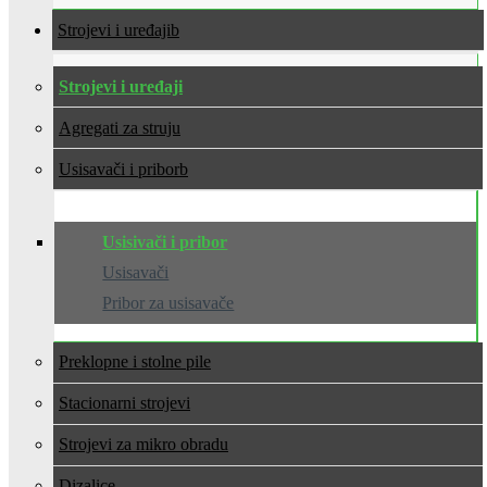
Strojevi i uređaji
Strojevi i uređaji
Agregati za struju
Usisavači i pribor
Usisivači i pribor
Usisavači
Pribor za usisavače
Preklopne i stolne pile
Stacionarni strojevi
Strojevi za mikro obradu
Dizalice