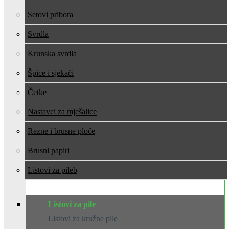
Setovi pribora
Svrdla
Krunska svrdla
Špice i sjekači
Četke
Nastavci za mješalice
Rezne i brusne ploče
Brusni papiri
Listovi za pile
Listovi za pile
Listovi za kružne pile