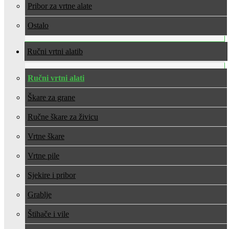
Pribor za vrtne alate
Ostalo
Ručni vrtni alati
Ručni vrtni alati
Škare za grane
Ručne škare za živicu
Vrtne škare
Vrtne pile
Sjekire i pribor
Grablje
Štihače i vile