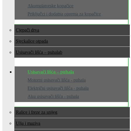
Akumulatorske kopačice
Priključci i dodatna oprema za kopačice
Cjepači drva
Sjeckalice otpada
Usisavači lišća – puhala
Usisavači lišća – puhala
Motorni usisavači lišća - puhala
Električni usisavači lišća - puhala
Aku usisavači lišća - puhala
Ralice i freze za snijeg
Ulja i maziva