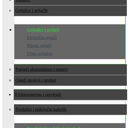
Grijalice i grijači
Grijalice i grijači
Električni grijači
Plinski grijači
Uljne grijalice
Punjači akumulatora i starteri
Ostali strojevi i uređaji
Elektrooprema i rasvjeta
Produžni i priključni kabeli