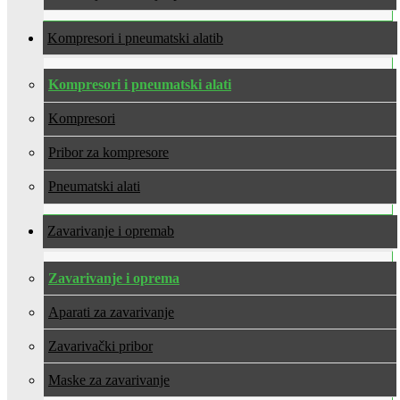
Kompresori i pneumatski alati
Kompresori i pneumatski alati
Kompresori
Pribor za kompresore
Pneumatski alati
Zavarivanje i oprema
Zavarivanje i oprema
Aparati za zavarivanje
Zavarivački pribor
Maske za zavarivanje