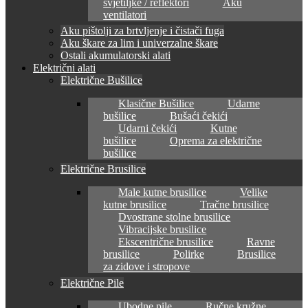
svjetiljke / reflektori
Aku
ventilatori
Aku pištolji za brtvljenje i čistači fuga
Aku škare za lim i univerzalne škare
Ostali akumulatorski alati
Električni alati
Električne Bušilice
Klasične Bušilice
Udarne
bušilice
Bušaći čekići
Udarni čekići
Kutne
bušilice
Oprema za električne
bušilice
Električne Brusilice
Male kutne brusilice
Velike
kutne brusilice
Tračne brusilice
Dvostrane stolne brusilice
Vibracijske brusilice
Ekscentrične brusilice
Ravne
brusilice
Polirke
Brusilice
za zidove i stropove
Električne Pile
Ubodne pile
Ručne kružne