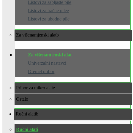
Listovi za sabljaste pile
Listovi za tračne pilee
Listovi za ubodne pile
Za višenamjenski alat
Za višenamjenski alat
Univerzalni nastavci
Dremel pribor
Pribor za mikro alate
Ostalo
Ručni alati
Ručni alati