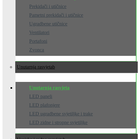
Prekidači i utičnice
Pametni prekidači i utičnice
Ugradbene utičnice
Ventilatori
Portafoni
Zvonca
Unutarnja rasvjeta
Unutarnja rasvjeta
LED paneli
LED plafonjere
LED ugradbene svjetiljke i trake
LED zidne i stropne svjetiljke