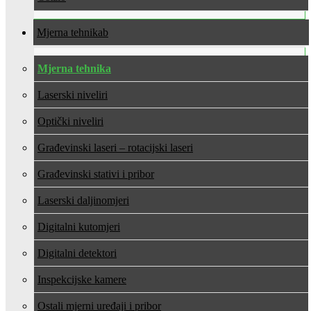
Mjerna tehnika
Mjerna tehnika
Laserski niveliri
Optički niveliri
Građevinski laseri – rotacijski laseri
Građevinski stativi i pribor
Laserski daljinomjeri
Digitalni kutomjeri
Digitalni detektori
Inspekcijske kamere
Ostali mjerni uređaji i pribor