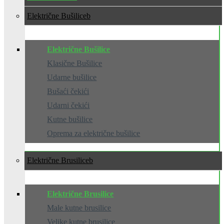
Električne Bušilice
Električne Bušilice
Klasične Bušilice
Udarne bušilice
Bušaći čekići
Udarni čekići
Kutne bušilice
Oprema za električne bušilice
Električne Brusilice
Električne Brusilice
Male kutne brusilice
Velike kutne brusilice