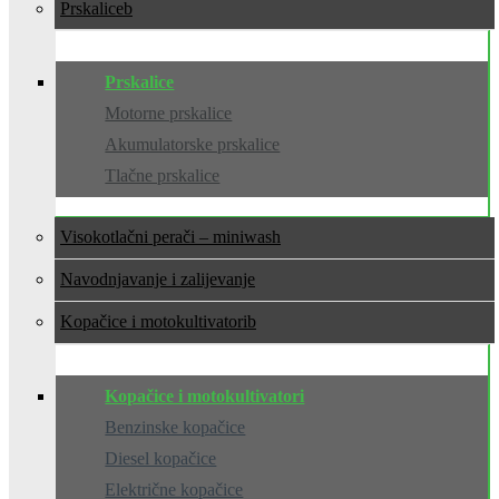
Prskalice
Prskalice
Motorne prskalice
Akumulatorske prskalice
Tlačne prskalice
Visokotlačni perači – miniwash
Navodnjavanje i zalijevanje
Kopačice i motokultivatori
Kopačice i motokultivatori
Benzinske kopačice
Diesel kopačice
Električne kopačice