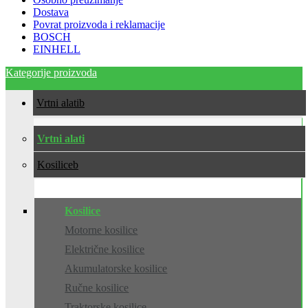
Dostava
Povrat proizvoda i reklamacije
BOSCH
EINHELL
Kategorije proizvoda
Vrtni alati
Vrtni alati
Kosilice
Kosilice
Motorne kosilice
Električne kosilice
Akumulatorske kosilice
Ručne kosilice
Traktorske kosilice