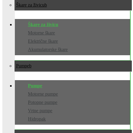
Škare za živicu
Škare za živicu
Motorne škare
Električne škare
Akumulatorske škare
Pumpe
Pumpe
Motorne pumpe
Potopne pumpe
Vrtne pumpe
Hidropak