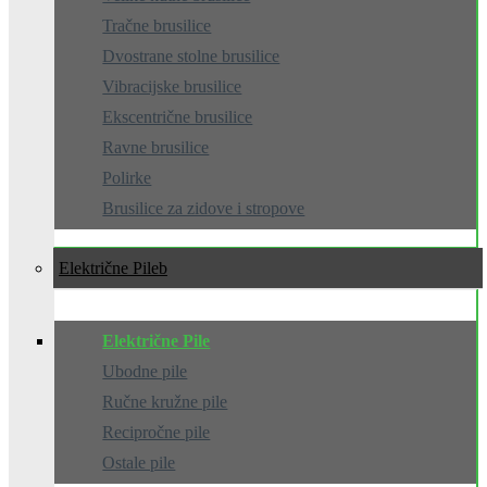
Tračne brusilice
Dvostrane stolne brusilice
Vibracijske brusilice
Ekscentrične brusilice
Ravne brusilice
Polirke
Brusilice za zidove i stropove
Električne Pile
Električne Pile
Ubodne pile
Ručne kružne pile
Recipročne pile
Ostale pile