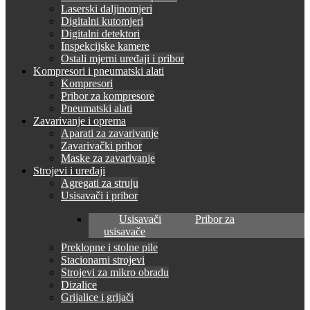
Laserski daljinomjeri
Digitalni kutomjeri
Digitalni detektori
Inspekcijske kamere
Ostali mjerni uređaji i pribor
Kompresori i pneumatski alati
Kompresori
Pribor za kompresore
Pneumatski alati
Zavarivanje i oprema
Aparati za zavarivanje
Zavarivački pribor
Maske za zavarivanje
Strojevi i uređaji
Agregati za struju
Usisavači i pribor
Usisavači
Pribor za
usisavače
Preklopne i stolne pile
Stacionarni strojevi
Strojevi za mikro obradu
Dizalice
Grijalice i grijači