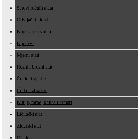
Setovi ručnih alata
Odvijači i bitovi
Kliješta i stezaljke
Ključevi
Mjerni alati
Rezni i brusni alat
Čekići i sjekire
Četke i abrazivi
Kutije, torbe, kolica i ormari
Ličilački alat
Zidarski alat
Ostalo