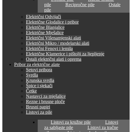
pile
Recipročne pile
Ostale
pile
Električni Odvijači
Električne Glodalice i pribor
Električne Blanjalice
Električne Mješalice
Električni Višenamjenski alati
Električni Mikro / modelarski alati
Električni Fenovi i lemila
Električne Klamerice i pištolji za ljepljenje
Ostali električni alati i oprema
Pribor za električne alate
Setovi pribora
Svrdla
Krunska svrdla
Špice i sjekači
Četke
Nastavci za mješalice
Rezne i brusne ploče
Brusni papiri
Listovi za pile
Listovi za kružne pile
Listovi
za sabljaste pile
Listovi za tračne