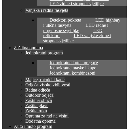
LED zidne i stropne svjetiljke
Vanjska i radna rasvjeta
Detektori pokreta
LED highbay
i ulična rasvjeta
LED radne i
prijenosne svjetiljke
LED
reflektori
LED vanjske zidne i
stropne svjetiljke
Zaštitna oprema
Jednokratni program
Jednokratne kute i pregače
Jednokratne maske i kape
Jednokratni kombinezoni
Majice, ručnici i kape
Odjeća visoke vidljivosti
Radna odjeća
Outdoor odjeća
Zaštitna obuća
Zaštita glave
Zaštita ruku
Oprema za rad na visini
Dodatna oprema
Auto i moto program