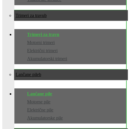
Trimeri za travu
Trimeri za travu
Motorni trimeri
Električni trimeri
Akumulatorski trimeri
Lančane pile
Lančane pile
Motorne pile
Električne pile
Akumulatorske pile