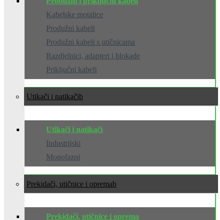
Produžni i priključni kabeli
Kabelske motalice
Produžni kabeli
Produžni kabeli s utičnicama
Razdjelnici, adapteri i blokade
Priključni kabeli
Utikači i natikači
Utikači i natikači
Industrijski
Monofazni
Prekidači, utičnice i oprema
Prekidači, utičnice i oprema