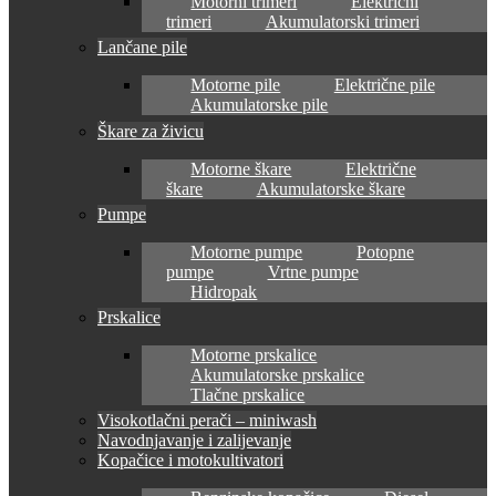
Motorni trimeri
Električni
trimeri
Akumulatorski trimeri
Lančane pile
Motorne pile
Električne pile
Akumulatorske pile
Škare za živicu
Motorne škare
Električne
škare
Akumulatorske škare
Pumpe
Motorne pumpe
Potopne
pumpe
Vrtne pumpe
Hidropak
Prskalice
Motorne prskalice
Akumulatorske prskalice
Tlačne prskalice
Visokotlačni perači – miniwash
Navodnjavanje i zalijevanje
Kopačice i motokultivatori