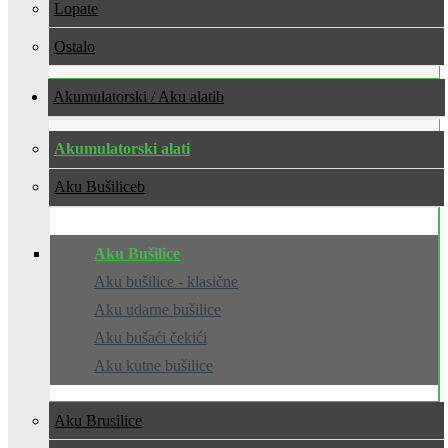
Lopate
Ostalo
Akumulatorski / Aku alati
Akumulatorski alati
Aku Bušilice
Aku Bušilice
Aku bušilice - klasične
Aku udarne bušilice
Aku bušaći čekići
Aku kutne bušilice
Aku Brusilice