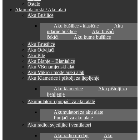
Ostalo
Akumulatorski / Aku alati
Aku Bušilice
Aku bušilice - klasične
Aku
udarne bušilice
Aku bušaći
čekići
Aku kutne bušilice
Aku Brusilice
Aku Odvijači
Aku Pile
Aku Blanje – Blanjalice
Aku Višenamjenski alat
Aku Mikro / modelarski alati
Aku Klamerice i pištolji za ljepljenje
Aku klamerice
Aku pištolji za
ljepljenje
Akumulatori i punjači za aku alate
Akumulatori za aku alate
Punjači za aku alate
Aku radio, svjetiljke i ventilatori
Aku radio uređaji
Aku