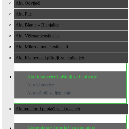
Aku Odvijači
Aku Pile
Aku Blanje – Blanjalice
Aku Višenamjenski alat
Aku Mikro / modelarski alati
Aku Klamerice i pištolji za ljepljenje
Aku klamerice i pištolji za ljepljenje
Aku klamerice
Aku pištolji za ljepljenje
Akumulatori i punjači za aku alate
Akumulatori i punjači za aku alate