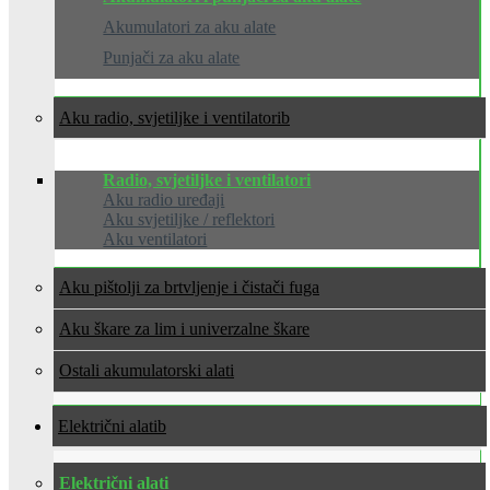
Akumulatori za aku alate
Punjači za aku alate
Aku radio, svjetiljke i ventilatori
Radio, svjetiljke i ventilatori
Aku radio uređaji
Aku svjetiljke / reflektori
Aku ventilatori
Aku pištolji za brtvljenje i čistači fuga
Aku škare za lim i univerzalne škare
Ostali akumulatorski alati
Električni alati
Električni alati