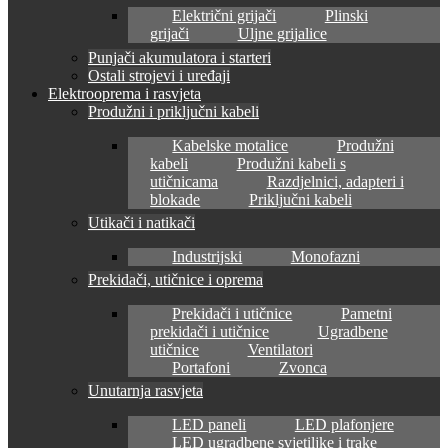
Električni grijači
Plinski
grijači
Uljne grijalice
Punjači akumulatora i starteri
Ostali strojevi i uređaji
Elektrooprema i rasvjeta
Produžni i priključni kabeli
Kabelske motalice
Produžni
kabeli
Produžni kabeli s
utičnicama
Razdjelnici, adapteri i
blokade
Priključni kabeli
Utikači i natikači
Industrijski
Monofazni
Prekidači, utičnice i oprema
Prekidači i utičnice
Pametni
prekidači i utičnice
Ugradbene
utičnice
Ventilatori
Portafoni
Zvonca
Unutarnja rasvjeta
LED paneli
LED plafonjere
LED ugradbene svjetiljke i trake