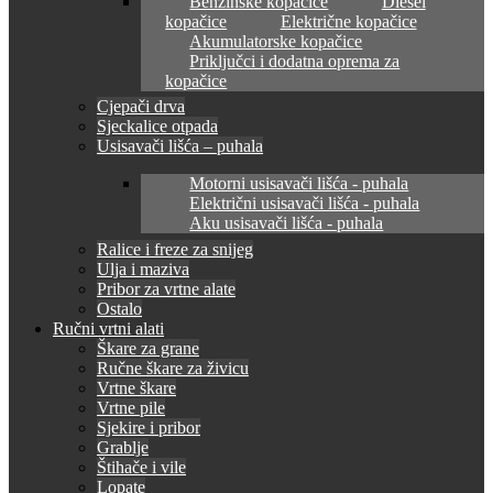
Benzinske kopačice
Diesel
kopačice
Električne kopačice
Akumulatorske kopačice
Priključci i dodatna oprema za
kopačice
Cjepači drva
Sjeckalice otpada
Usisavači lišća – puhala
Motorni usisavači lišća - puhala
Električni usisavači lišća - puhala
Aku usisavači lišća - puhala
Ralice i freze za snijeg
Ulja i maziva
Pribor za vrtne alate
Ostalo
Ručni vrtni alati
Škare za grane
Ručne škare za živicu
Vrtne škare
Vrtne pile
Sjekire i pribor
Grablje
Štihače i vile
Lopate