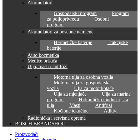
Akumulatori
Gospodarski program
Program
za poljoprivredu
Osobni
program
Akumulatori za posebne namjene
Hermetičke baterije
Trakcijske
baterije
Auto kozmetika
Metlice brisača
Ulja, masti i antifrizi
Motorna ulja za osobna vozila
Motorna ulja za gospodarska
vozila
Ulja za motorkotače
Ulja za mjenjače
Ulja za marine
program
Hidraulička i industrijska
ulja
Masti
Antifrizi
Kočione tekućine
Aditivi
Radionička i servisna oprema
BOSCH BRANDSHOP
Proizvođači
Osobno preuzimanje