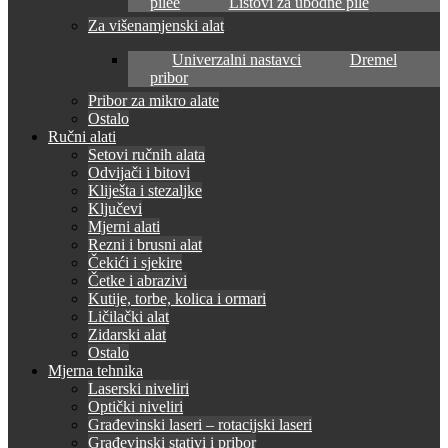
pilee
Listovi za ubodne pile
Za višenamjenski alat
Univerzalni nastavci
Dremel
pribor
Pribor za mikro alate
Ostalo
Ručni alati
Setovi ručnih alata
Odvijači i bitovi
Kliješta i stezaljke
Ključevi
Mjerni alati
Rezni i brusni alat
Čekići i sjekire
Četke i abrazivi
Kutije, torbe, kolica i ormari
Ličilački alat
Zidarski alat
Ostalo
Mjerna tehnika
Laserski niveliri
Optički niveliri
Građevinski laseri – rotacijski laseri
Građevinski stativi i pribor