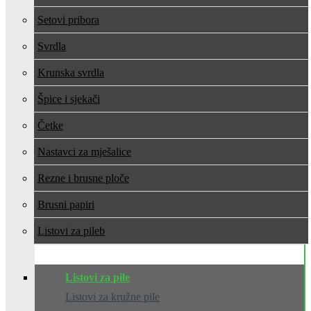
Setovi pribora
Svrdla
Krunska svrdla
Špice i sjekači
Četke
Nastavci za mješalice
Rezne i brusne ploče
Brusni papiri
Listovi za pile
Listovi za pile
Listovi za kružne pile