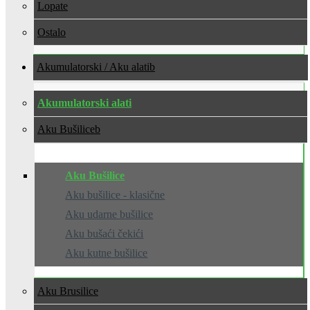
Lopate
Ostalo
Akumulatorski / Aku alati
Akumulatorski alati
Aku Bušilice
Aku Bušilice
Aku bušilice - klasične
Aku udarne bušilice
Aku bušaći čekići
Aku kutne bušilice
Aku Brusilice