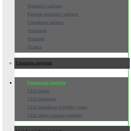
Prekidači i utičnice
Pametni prekidači i utičnice
Ugradbene utičnice
Ventilatori
Portafoni
Zvonca
Unutarnja rasvjeta
Unutarnja rasvjeta
LED paneli
LED plafonjere
LED ugradbene svjetiljke i trake
LED zidne i stropne svjetiljke