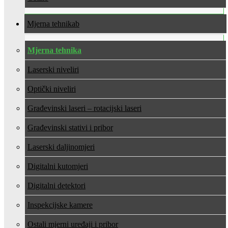
Mjerna tehnika
Mjerna tehnika
Laserski niveliri
Optički niveliri
Građevinski laseri – rotacijski laseri
Građevinski stativi i pribor
Laserski daljinomjeri
Digitalni kutomjeri
Digitalni detektori
Inspekcijske kamere
Ostali mjerni uređaji i pribor