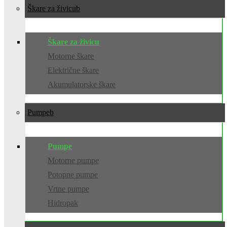
Škare za živicu
Škare za živicu
Motorne škare
Električne škare
Akumulatorske škare
Pumpe
Pumpe
Motorne pumpe
Potopne pumpe
Vrtne pumpe
Hidropak