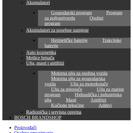
Akumulatori
Gospodarski program
Program
za poljoprivredu
Osobni
program
Akumulatori za posebne namjene
Hermetičke baterije
Trakcijske
baterije
Auto kozmetika
Metlice brisača
Ulja, masti i antifrizi
Motorna ulja za osobna vozila
Motorna ulja za gospodarska
vozila
Ulja za motorkotače
Ulja za mjenjače
Ulja za marine
program
Hidraulička i industrijska
ulja
Masti
Antifrizi
Kočione tekućine
Aditivi
Radionička i servisna oprema
BOSCH BRANDSHOP
Proizvođači
Osobno preuzimanje