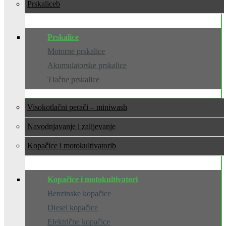
Prskalice
Prskalice
Motorne prskalice
Akumulatorske prskalice
Tlačne prskalice
Visokotlačni perači – miniwash
Navodnjavanje i zalijevanje
Kopačice i motokultivatori
Kopačice i motokultivatori
Benzinske kopačice
Diesel kopačice
Električne kopačice