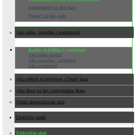
Akumulatori za aku alate
Punjači za aku alate
Aku radio, svjetiljke i ventilatori
Radio, svjetiljke i ventilatori
Aku radio uređaji
Aku svjetiljke / reflektori
Aku ventilatori
Aku pištolji za brtvljenje i čistači fuga
Aku škare za lim i univerzalne škare
Ostali akumulatorski alati
Električni alati
Električni alati