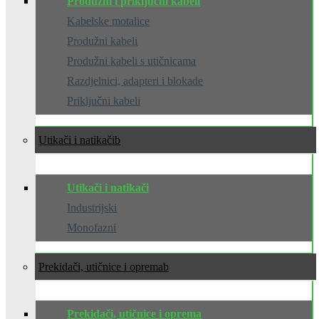
Produžni i priključni kabeli
Kabelske motalice
Produžni kabeli
Produžni kabeli s utičnicama
Razdjelnici, adapteri i blokade
Priključni kabeli
Utikači i natikači
Utikači i natikači
Industrijski
Monofazni
Prekidači, utičnice i oprema
Prekidači, utičnice i oprema