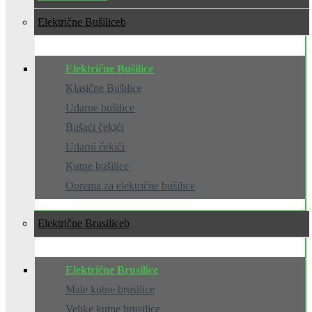
Električne Bušilice
Električne Bušilice
Klasične Bušilice
Udarne bušilice
Bušaći čekići
Udarni čekići
Kutne bušilice
Oprema za električne bušilice
Električne Brusilice
Električne Brusilice
Male kutne brusilice
Velike kutne brusilice