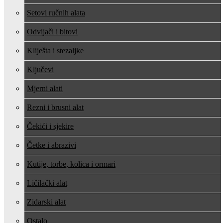
Setovi ručnih alata
Odvijači i bitovi
Kliješta i stezaljke
Ključevi
Mjerni alati
Rezni i brusni alat
Čekići i sjekire
Četke i abrazivi
Kutije, torbe, kolica i ormari
Ličilački alat
Zidarski alat
Ostalo