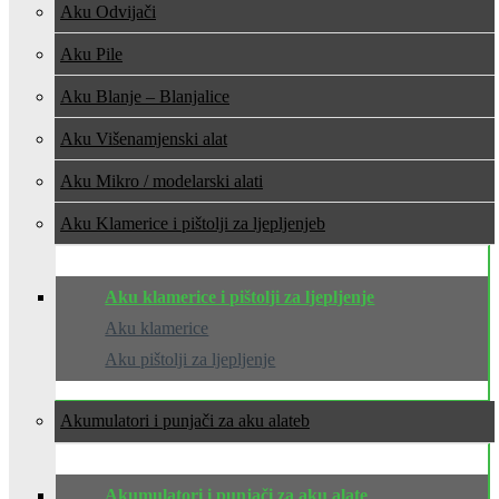
Aku Odvijači
Aku Pile
Aku Blanje – Blanjalice
Aku Višenamjenski alat
Aku Mikro / modelarski alati
Aku Klamerice i pištolji za ljepljenje
Aku klamerice i pištolji za ljepljenje
Aku klamerice
Aku pištolji za ljepljenje
Akumulatori i punjači za aku alate
Akumulatori i punjači za aku alate