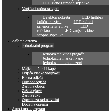
LED zidne i stropne svjetiljke
Vanjska i radna rasvjeta
Detektori pokreta
LED highbay
i ulična rasvjeta
LED radne i
prijenosne svjetiljke
LED
reflektori
LED vanjske zidne i
stropne svjetiljke
Zaštitna oprema
Jednokratni program
Jednokratne kute i pregače
Jednokratne maske i kape
Jednokratni kombinezoni
Majice, ručnici i kape
Odjeća visoke vidljivosti
Radna odjeća
Outdoor odjeća
Zaštitna obuća
Zaštita glave
Zaštita ruku
Oprema za rad na visini
Dodatna oprema
Auto i moto program