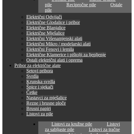
pile
Recipročne pile
Ostale
pile
Električni Odvijači
Električne Glodalice i pribor
Električne Blanjalice
Električne Mješalice
Električni Višenamjenski alati
Električni Mikro / modelarski alati
Električni Fenovi i lemila
Električne Klamerice i pištolji za ljepljenje
Ostali električni alati i oprema
Pribor za električne alate
Setovi pribora
Svrdla
Krunska svrdla
Špice i sjekači
Četke
Nastavci za mješalice
Rezne i brusne ploče
Brusni papiri
Listovi za pile
Listovi za kružne pile
Listovi
za sabljaste pile
Listovi za tračne