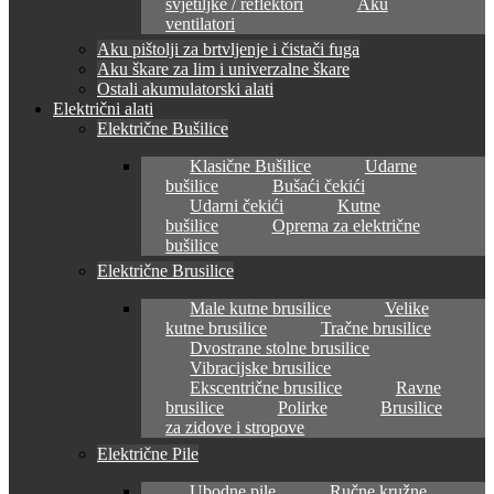
svjetiljke / reflektori
Aku
ventilatori
Aku pištolji za brtvljenje i čistači fuga
Aku škare za lim i univerzalne škare
Ostali akumulatorski alati
Električni alati
Električne Bušilice
Klasične Bušilice
Udarne
bušilice
Bušaći čekići
Udarni čekići
Kutne
bušilice
Oprema za električne
bušilice
Električne Brusilice
Male kutne brusilice
Velike
kutne brusilice
Tračne brusilice
Dvostrane stolne brusilice
Vibracijske brusilice
Ekscentrične brusilice
Ravne
brusilice
Polirke
Brusilice
za zidove i stropove
Električne Pile
Ubodne pile
Ručne kružne