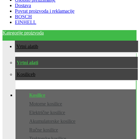
Dostava
Povrat proizvoda i reklamacije
BOSCH
EINHELL
Kategorije proizvoda
Vrtni alati
Vrtni alati
Kosilice
Kosilice
Motorne kosilice
Električne kosilice
Akumulatorske kosilice
Ručne kosilice
Traktorske kosilice