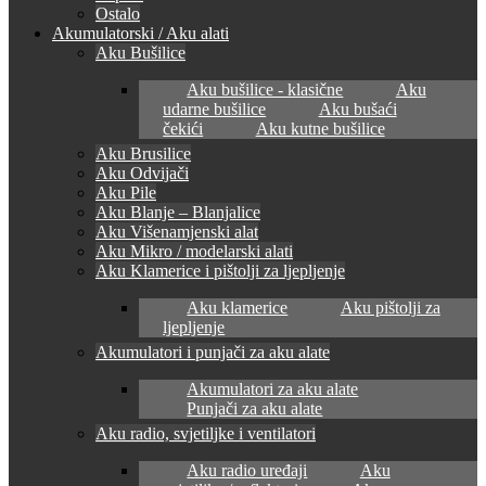
Ostalo
Akumulatorski / Aku alati
Aku Bušilice
Aku bušilice - klasične
Aku
udarne bušilice
Aku bušaći
čekići
Aku kutne bušilice
Aku Brusilice
Aku Odvijači
Aku Pile
Aku Blanje – Blanjalice
Aku Višenamjenski alat
Aku Mikro / modelarski alati
Aku Klamerice i pištolji za ljepljenje
Aku klamerice
Aku pištolji za
ljepljenje
Akumulatori i punjači za aku alate
Akumulatori za aku alate
Punjači za aku alate
Aku radio, svjetiljke i ventilatori
Aku radio uređaji
Aku