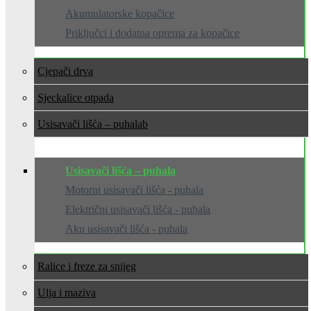
Akumulatorske kopačice
Priključci i dodatna oprema za kopačice
Cjepači drva
Sjeckalice otpada
Usisavači lišća – puhala
Usisavači lišća – puhala
Motorni usisavači lišća - puhala
Električni usisavači lišća - puhala
Aku usisavači lišća - puhala
Ralice i freze za snijeg
Ulja i maziva