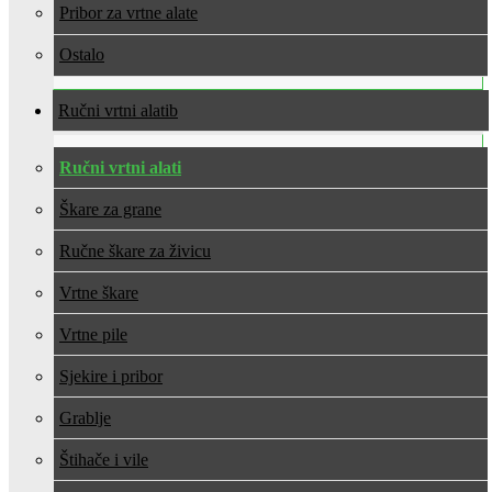
Pribor za vrtne alate
Ostalo
Ručni vrtni alati
Ručni vrtni alati
Škare za grane
Ručne škare za živicu
Vrtne škare
Vrtne pile
Sjekire i pribor
Grablje
Štihače i vile