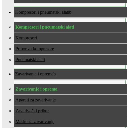
Kompresori i pneumatski alati
Kompresori i pneumatski alati
Kompresori
Pribor za kompresore
Pneumatski alati
Zavarivanje i oprema
Zavarivanje i oprema
Aparati za zavarivanje
Zavarivački pribor
Maske za zavarivanje