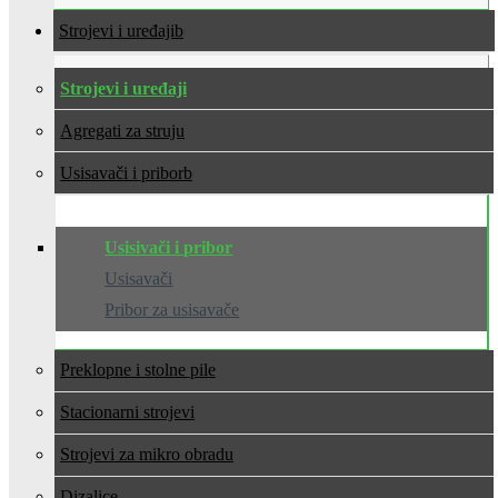
Strojevi i uređaji
Strojevi i uređaji
Agregati za struju
Usisavači i pribor
Usisivači i pribor
Usisavači
Pribor za usisavače
Preklopne i stolne pile
Stacionarni strojevi
Strojevi za mikro obradu
Dizalice