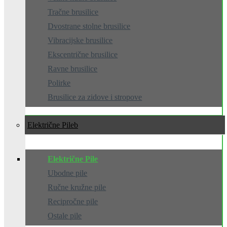
Tračne brusilice
Dvostrane stolne brusilice
Vibracijske brusilice
Ekscentrične brusilice
Ravne brusilice
Polirke
Brusilice za zidove i stropove
Električne Pile
Električne Pile
Ubodne pile
Ručne kružne pile
Recipročne pile
Ostale pile