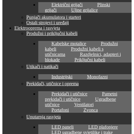
Električni grijači
Plinski
grijači
Uljne grijalice
Punjači akumulatora i starteri
Ostali strojevi i uređaji
Elektrooprema i rasvjeta
Produžni i priključni kabeli
Kabelske motalice
Produžni
kabeli
Produžni kabeli s
utičnicama
Razdjelnici, adapteri i
blokade
Priključni kabeli
Utikači i natikači
Industrijski
Monofazni
Prekidači, utičnice i oprema
Prekidači i utičnice
Pametni
prekidači i utičnice
Ugradbene
utičnice
Ventilatori
Portafoni
Zvonca
Unutarnja rasvjeta
LED paneli
LED plafonjere
LED ugradbene svjetiljke i trake