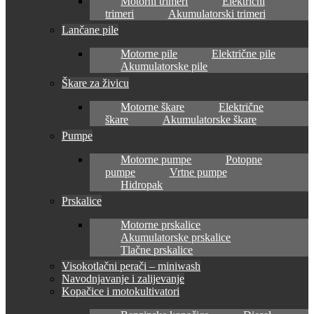
Motorni trimeri
Električni
trimeri
Akumulatorski trimeri
Lančane pile
Motorne pile
Električne pile
Akumulatorske pile
Škare za živicu
Motorne škare
Električne
škare
Akumulatorske škare
Pumpe
Motorne pumpe
Potopne
pumpe
Vrtne pumpe
Hidropak
Prskalice
Motorne prskalice
Akumulatorske prskalice
Tlačne prskalice
Visokotlačni perači – miniwash
Navodnjavanje i zalijevanje
Kopačice i motokultivatori