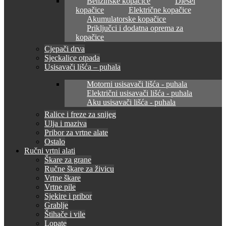
Benzinske kopačice
Diesel
kopačice
Električne kopačice
Akumulatorske kopačice
Priključci i dodatna oprema za
kopačice
Cjepači drva
Sjeckalice otpada
Usisavači lišća – puhala
Motorni usisavači lišća - puhala
Električni usisavači lišća - puhala
Aku usisavači lišća - puhala
Ralice i freze za snijeg
Ulja i maziva
Pribor za vrtne alate
Ostalo
Ručni vrtni alati
Škare za grane
Ručne škare za živicu
Vrtne škare
Vrtne pile
Sjekire i pribor
Grablje
Štihače i vile
Lopate