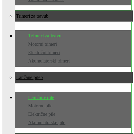
Trimeri za travu
Trimeri za travu
Motorni trimeri
Električni trimeri
Akumulatorski trimeri
Lančane pile
Lančane pile
Motorne pile
Električne pile
Akumulatorske pile