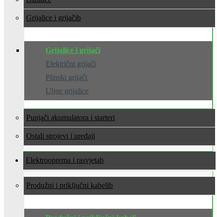
Grijalice i grijači
Grijalice i grijači
Električni grijači
Plinski grijači
Uljne grijalice
Punjači akumulatora i starteri
Ostali strojevi i uređaji
Elektrooprema i rasvjeta
Produžni i priključni kabeli