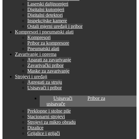
Laserski daljinomjeri
Digitalni kutomjeri
Digitalni detektori
Inspekcijske kamere
Ostali mjerni uređaji i pribor
Kompresori i pneumatski alati
Kompresori
Pribor za kompresore
Pneumatski alati
Zavarivanje i oprema
Aparati za zavarivanje
Zavarivački pribor
Maske za zavarivanje
Strojevi i uređaji
Agregati za struju
Usisavači i pribor
Usisavači
Pribor za
usisavače
Preklopne i stolne pile
Stacionarni strojevi
Strojevi za mikro obradu
Dizalice
Grijalice i grijači