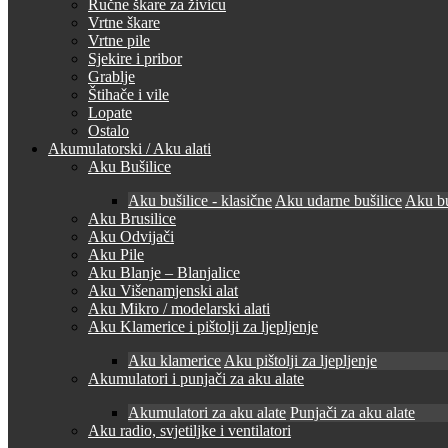
Ručne škare za živicu
Vrtne škare
Vrtne pile
Sjekire i pribor
Grablje
Štihače i vile
Lopate
Ostalo
Akumulatorski / Aku alati
Aku Bušilice
Aku bušilice - klasične
Aku udarne bušilice
Aku bu
Aku Brusilice
Aku Odvijači
Aku Pile
Aku Blanje – Blanjalice
Aku Višenamjenski alat
Aku Mikro / modelarski alati
Aku Klamerice i pištolji za ljepljenje
Aku klamerice
Aku pištolji za ljepljenje
Akumulatori i punjači za aku alate
Akumulatori za aku alate
Punjači za aku alate
Aku radio, svjetiljke i ventilatori