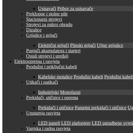
Usisavači
Pribor za usisavače
Preklopne i stolne pile
Stacionarni strojevi
Strojevi za mikro obradu
Dizalice
Grijalice i grijači
Električni grijači
Plinski grijači
Uljne grijalice
Punjači akumulatora i starteri
Ostali strojevi i uređaji
Elektrooprema i rasvjeta
Produžni i priključni kabeli
Kabelske motalice
Produžni kabeli
Produžni kabeli
Utikači i natikači
Industrijski
Monofazni
Prekidači, utičnice i oprema
Prekidači i utičnice
Pametni prekidači i utičnice
Ug
Unutarnja rasvjeta
LED paneli
LED plafonjere
LED ugradbene svjetil
Vanjska i radna rasvjeta