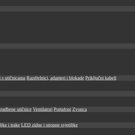
 s utičnicama
Razdjelnici, adapteri i blokade
Priključni kabeli
radbene utičnice
Ventilatori
Portafoni
Zvonca
jke i trake
LED zidne i stropne svjetiljke