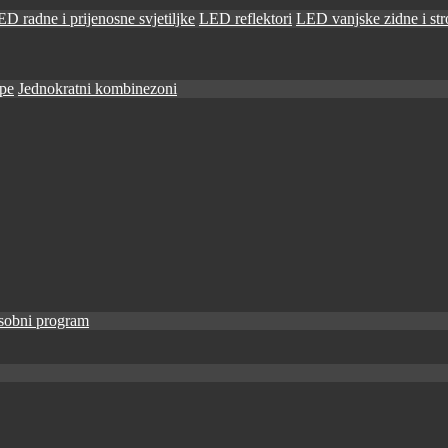
D radne i prijenosne svjetiljke
LED reflektori
LED vanjske zidne i stro
ape
Jednokratni kombinezoni
sobni program