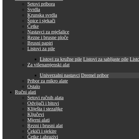
Setovi pribora
Svrdla
Krunska svrdla
Špice i sjekači
Četke
Nastavci za mješalice
Rezne i brusne ploče
Brusni papiri
Listovi za pile
Listovi za kružne pile
Listovi za sabljaste pile
Listo
Za višenamjenski alat
Univerzalni nastavci
Dremel pribor
Pribor za mikro alate
Ostalo
Ručni alati
Setovi ručnih alata
Odvijači i bitovi
Kliješta i stezaljke
Ključevi
Mjerni alati
Rezni i brusni alat
Čekići i sjekire
Četke i abrazivi