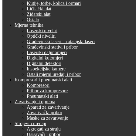
Kutije, torbe, kolica i ormari
Ličilački alat
Zidarski alat
Ostalo
Mjerna tehnika
Laserski niveliri
Optički niveliri
Građevinski laseri – rotacijski laseri
Građevinski stativi i pribor
Laserski daljinomjeri
Digitalni kutomjeri
Digitalni detektori
Inspekcijske kamere
Ostali mjerni uređaji i pribor
Kompresori i pneumatski alati
Kompresori
Pribor za kompresore
Pneumatski alati
Zavarivanje i oprema
Aparati za zavarivanje
Zavarivački pribor
Maske za zavarivanje
Strojevi i uređaji
Agregati za struju
Usisavači i pribor