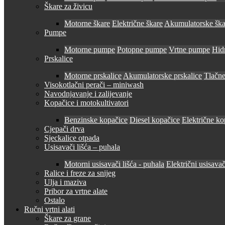
Škare za živicu
Motorne škare
Električne škare
Akumulatorske ška
Pumpe
Motorne pumpe
Potopne pumpe
Vrtne pumpe
Hid
Prskalice
Motorne prskalice
Akumulatorske prskalice
Tlačne
Visokotlačni perači – miniwash
Navodnjavanje i zalijevanje
Kopačice i motokultivatori
Benzinske kopačice
Diesel kopačice
Električne ko
Cjepači drva
Sjeckalice otpada
Usisavači lišća – puhala
Motorni usisavači lišća - puhala
Električni usisavač
Ralice i freze za snijeg
Ulja i maziva
Pribor za vrtne alate
Ostalo
Ručni vrtni alati
Škare za grane