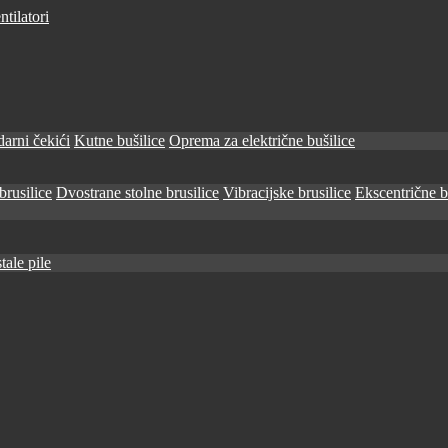
tilatori
arni čekići
Kutne bušilice
Oprema za električne bušilice
brusilice
Dvostrane stolne brusilice
Vibracijske brusilice
Ekscentrične b
tale pile