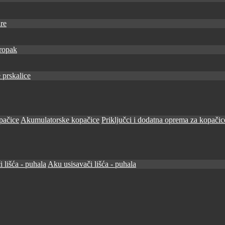
re
ropak
 prskalice
pačice
Akumulatorske kopačice
Priključci i dodatna oprema za kopačic
i lišća - puhala
Aku usisavači lišća - puhala