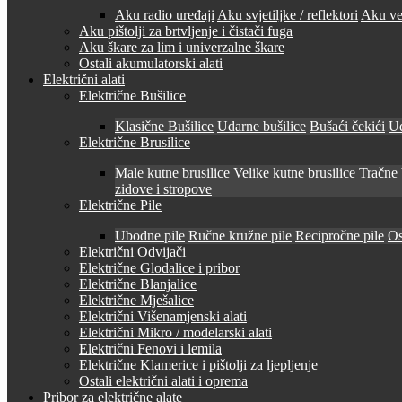
Aku radio uređaji
Aku svjetiljke / reflektori
Aku ven
Aku pištolji za brtvljenje i čistači fuga
Aku škare za lim i univerzalne škare
Ostali akumulatorski alati
Električni alati
Električne Bušilice
Klasične Bušilice
Udarne bušilice
Bušaći čekići
Ud
Električne Brusilice
Male kutne brusilice
Velike kutne brusilice
Tračne 
zidove i stropove
Električne Pile
Ubodne pile
Ručne kružne pile
Recipročne pile
Os
Električni Odvijači
Električne Glodalice i pribor
Električne Blanjalice
Električne Mješalice
Električni Višenamjenski alati
Električni Mikro / modelarski alati
Električni Fenovi i lemila
Električne Klamerice i pištolji za ljepljenje
Ostali električni alati i oprema
Pribor za električne alate