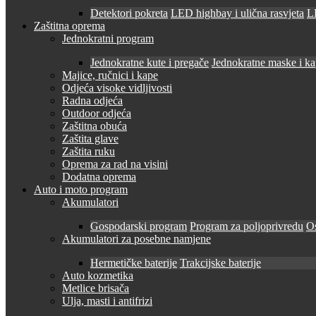
Detektori pokreta
LED highbay i ulična rasvjeta
LE
Zaštitna oprema
Jednokratni program
Jednokratne kute i pregače
Jednokratne maske i k
Majice, ručnici i kape
Odjeća visoke vidljivosti
Radna odjeća
Outdoor odjeća
Zaštitna obuća
Zaštita glave
Zaštita ruku
Oprema za rad na visini
Dodatna oprema
Auto i moto program
Akumulatori
Gospodarski program
Program za poljoprivredu
O
Akumulatori za posebne namjene
Hermetičke baterije
Trakcijske baterije
Auto kozmetika
Metlice brisača
Ulja, masti i antifrizi