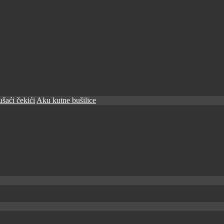
šaći čekići
Aku kutne bušilice