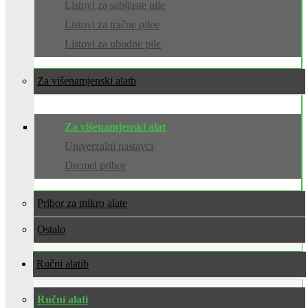
Listovi za sabljaste pile
Listovi za tračne pilee
Listovi za ubodne pile
Za višenamjenski alat
Za višenamjenski alat
Univerzalni nastavci
Dremel pribor
Pribor za mikro alate
Ostalo
Ručni alati
Ručni alati