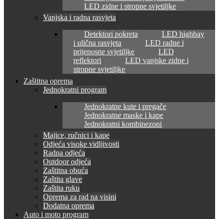
LED zidne i stropne svjetiljke
Vanjska i radna rasvjeta
Detektori pokreta
LED highbay
i ulična rasvjeta
LED radne i
prijenosne svjetiljke
LED
reflektori
LED vanjske zidne i
stropne svjetiljke
Zaštitna oprema
Jednokratni program
Jednokratne kute i pregače
Jednokratne maske i kape
Jednokratni kombinezoni
Majice, ručnici i kape
Odjeća visoke vidljivosti
Radna odjeća
Outdoor odjeća
Zaštitna obuća
Zaštita glave
Zaštita ruku
Oprema za rad na visini
Dodatna oprema
Auto i moto program