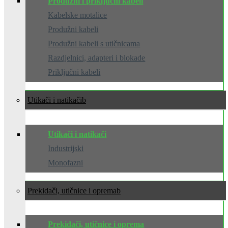
Produžni i priključni kabeli
Kabelske motalice
Produžni kabeli
Produžni kabeli s utičnicama
Razdjelnici, adapteri i blokade
Priključni kabeli
Utikači i natikači
Utikači i natikači
Industrijski
Monofazni
Prekidači, utičnice i oprema
Prekidači, utičnice i oprema