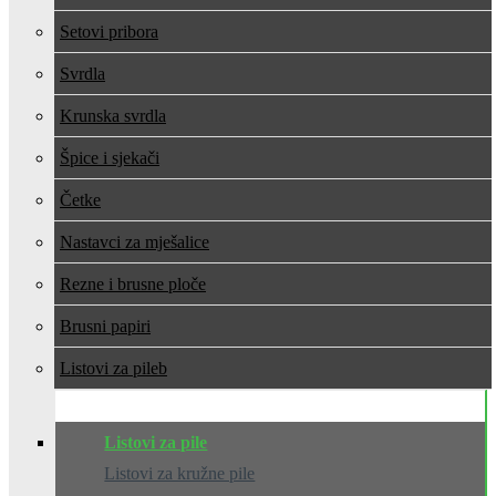
Setovi pribora
Svrdla
Krunska svrdla
Špice i sjekači
Četke
Nastavci za mješalice
Rezne i brusne ploče
Brusni papiri
Listovi za pile
Listovi za pile
Listovi za kružne pile