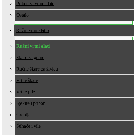
Pribor za vrtne alate
Ostalo
Ručni vrtni alati
Ručni vrtni alati
Škare za grane
Ručne škare za živicu
Vrtne škare
Vrtne pile
Sjekire i pribor
Grablje
Štihače i vile