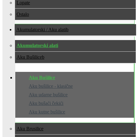
Lopate
Ostalo
Akumulatorski / Aku alati
Akumulatorski alati
Aku Bušilice
Aku Bušilice
Aku bušilice - klasične
Aku udarne bušilice
Aku bušaći čekići
Aku kutne bušilice
Aku Brusilice