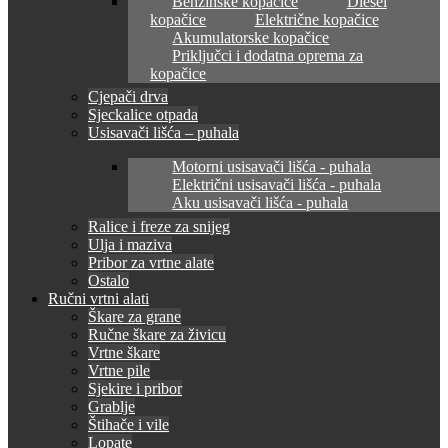
Benzinske kopačice
Diesel
kopačice
Električne kopačice
Akumulatorske kopačice
Priključci i dodatna oprema za
kopačice
Cjepači drva
Sjeckalice otpada
Usisavači lišća – puhala
Motorni usisavači lišća - puhala
Električni usisavači lišća - puhala
Aku usisavači lišća - puhala
Ralice i freze za snijeg
Ulja i maziva
Pribor za vrtne alate
Ostalo
Ručni vrtni alati
Škare za grane
Ručne škare za živicu
Vrtne škare
Vrtne pile
Sjekire i pribor
Grablje
Štihače i vile
Lopate