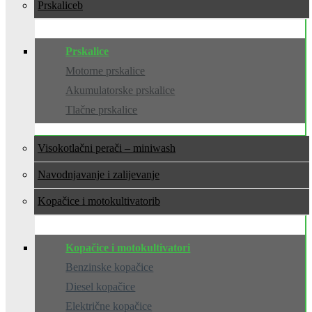
Prskalice
Prskalice
Motorne prskalice
Akumulatorske prskalice
Tlačne prskalice
Visokotlačni perači – miniwash
Navodnjavanje i zalijevanje
Kopačice i motokultivatori
Kopačice i motokultivatori
Benzinske kopačice
Diesel kopačice
Električne kopačice