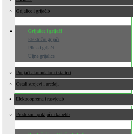
Grijalice i grijači
Grijalice i grijači
Električni grijači
Plinski grijači
Uljne grijalice
Punjači akumulatora i starteri
Ostali strojevi i uređaji
Elektrooprema i rasvjeta
Produžni i priključni kabeli