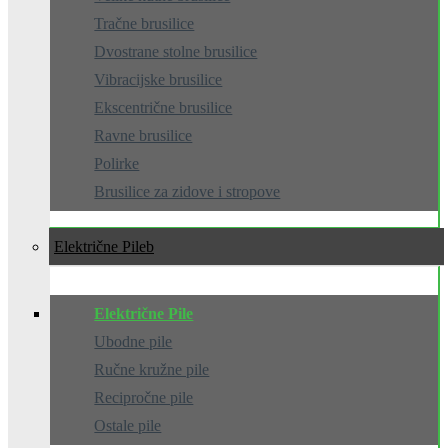
Tračne brusilice
Dvostrane stolne brusilice
Vibracijske brusilice
Ekscentrične brusilice
Ravne brusilice
Polirke
Brusilice za zidove i stropove
Električne Pile
Električne Pile
Ubodne pile
Ručne kružne pile
Recipročne pile
Ostale pile