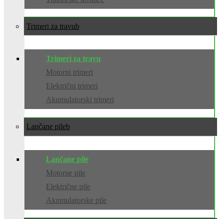
Trimeri za travu
Trimeri za travu
Motorni trimeri
Električni trimeri
Akumulatorski trimeri
Lančane pile
Lančane pile
Motorne pile
Električne pile
Akumulatorske pile