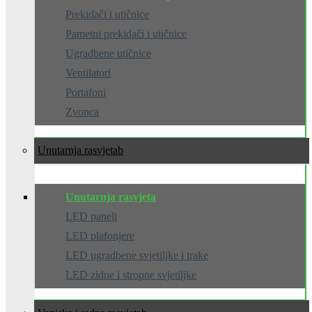
Prekidači i utičnice
Pametni prekidači i utičnice
Ugradbene utičnice
Ventilatori
Portafoni
Zvonca
Unutarnja rasvjeta
Unutarnja rasvjeta
LED paneli
LED plafonjere
LED ugradbene svjetiljke i trake
LED zidne i stropne svjetiljke