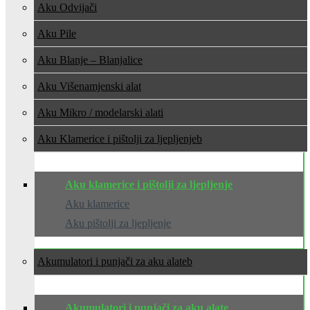
Aku Odvijači
Aku Pile
Aku Blanje – Blanjalice
Aku Višenamjenski alat
Aku Mikro / modelarski alati
Aku Klamerice i pištolji za ljepljenje
Aku klamerice i pištolji za ljepljenje
Aku klamerice
Aku pištolji za ljepljenje
Akumulatori i punjači za aku alate
Akumulatori i punjači za aku alate