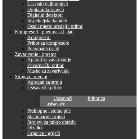
Laserski daljinomjeri
Digitalni kutomjeri
Digitalni detektori
Inspekcijske kamere
Ostali mjerni uređaji i pribor
Kompresori i pneumatski alati
Kompresori
Pribor za kompresore
Pneumatski alati
Zavarivanje i oprema
Aparati za zavarivanje
Zavarivački pribor
Maske za zavarivanje
Strojevi i uređaji
Agregati za struju
Usisavači i pribor
Usisavači
Pribor za
usisavače
Preklopne i stolne pile
Stacionarni strojevi
Strojevi za mikro obradu
Dizalice
Grijalice i grijači