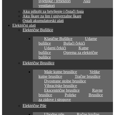
svjetiljke / reflektori
Aku
ventilatori
Aku pištolji za brtvljenje i čistači fuga
Aku škare za lim i univerzalne škare
Ostali akumulatorski alati
Električni alati
Električne Bušilice
Klasične Bušilice
Udarne
bušilice
Bušaći čekići
Udarni čekići
Kutne
bušilice
Oprema za električne
bušilice
Električne Brusilice
Male kutne brusilice
Velike
kutne brusilice
Tračne brusilice
Dvostrane stolne brusilice
Vibracijske brusilice
Ekscentrične brusilice
Ravne
brusilice
Polirke
Brusilice
za zidove i stropove
Električne Pile
Ubodne pile
Ručne kružne