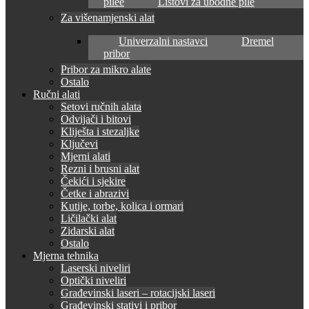
pilee
Listovi za ubodne pile
Za višenamjenski alat
Univerzalni nastavci
Dremel
pribor
Pribor za mikro alate
Ostalo
Ručni alati
Setovi ručnih alata
Odvijači i bitovi
Kliješta i stezaljke
Ključevi
Mjerni alati
Rezni i brusni alat
Čekići i sjekire
Četke i abrazivi
Kutije, torbe, kolica i ormari
Ličilački alat
Zidarski alat
Ostalo
Mjerna tehnika
Laserski niveliri
Optički niveliri
Građevinski laseri – rotacijski laseri
Građevinski stativi i pribor