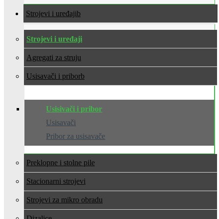
Strojevi i uređaji
Strojevi i uređaji
Agregati za struju
Usisavači i pribor
Usisivači i pribor
Usisavači
Pribor za usisavače
Preklopne i stolne pile
Stacionarni strojevi
Strojevi za mikro obradu
Dizalice