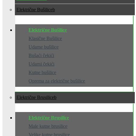
Električne Bušilice
Električne Bušilice
Klasične Bušilice
Udarne bušilice
Bušaći čekići
Udarni čekići
Kutne bušilice
Oprema za električne bušilice
Električne Brusilice
Električne Brusilice
Male kutne brusilice
Velike kutne brusilice