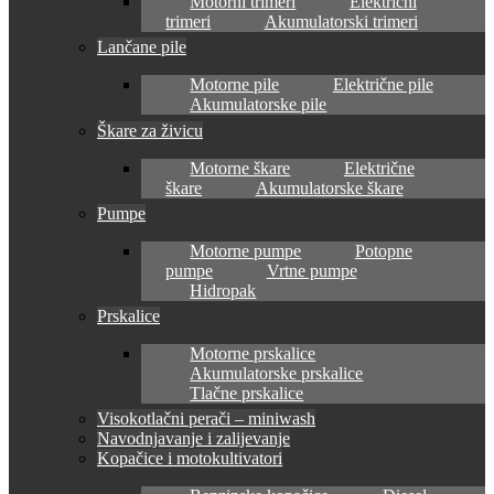
Motorni trimeri
Električni
trimeri
Akumulatorski trimeri
Lančane pile
Motorne pile
Električne pile
Akumulatorske pile
Škare za živicu
Motorne škare
Električne
škare
Akumulatorske škare
Pumpe
Motorne pumpe
Potopne
pumpe
Vrtne pumpe
Hidropak
Prskalice
Motorne prskalice
Akumulatorske prskalice
Tlačne prskalice
Visokotlačni perači – miniwash
Navodnjavanje i zalijevanje
Kopačice i motokultivatori