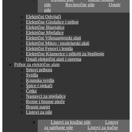
pile
Recipročne pile
Ostale
pile
Električni Odvijači
Električne Glodalice i pribor
Električne Blanjalice
Električne Mješalice
Električni Višenamjenski alati
Električni Mikro / modelarski alati
Električni Fenovi i lemila
Električne Klamerice i pištolji za ljepljenje
Ostali električni alati i oprema
Pribor za električne alate
Setovi pribora
Svrdla
Krunska svrdla
Špice i sjekači
Četke
Nastavci za mješalice
Rezne i brusne ploče
Brusni papiri
Listovi za pile
Listovi za kružne pile
Listovi
za sabljaste pile
Listovi za tračne