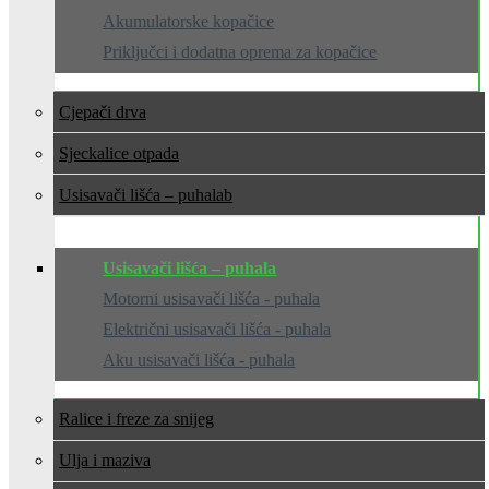
Akumulatorske kopačice
Priključci i dodatna oprema za kopačice
Cjepači drva
Sjeckalice otpada
Usisavači lišća – puhala
Usisavači lišća – puhala
Motorni usisavači lišća - puhala
Električni usisavači lišća - puhala
Aku usisavači lišća - puhala
Ralice i freze za snijeg
Ulja i maziva