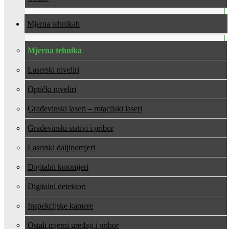
Mjerna tehnika
Mjerna tehnika
Laserski niveliri
Optički niveliri
Građevinski laseri – rotacijski laseri
Građevinski stativi i pribor
Laserski daljinomjeri
Digitalni kutomjeri
Digitalni detektori
Inspekcijske kamere
Ostali mjerni uređaji i pribor