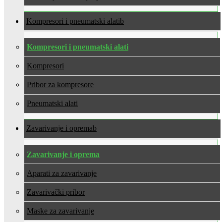
Kompresori i pneumatski alati
Kompresori i pneumatski alati
Kompresori
Pribor za kompresore
Pneumatski alati
Zavarivanje i oprema
Zavarivanje i oprema
Aparati za zavarivanje
Zavarivački pribor
Maske za zavarivanje