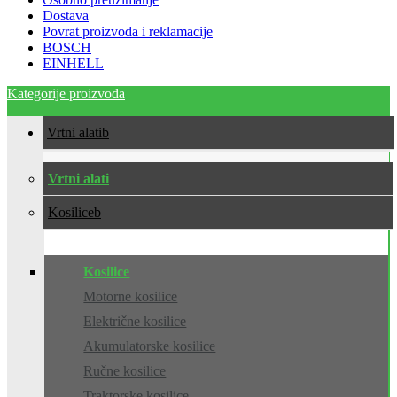
Dostava
Povrat proizvoda i reklamacije
BOSCH
EINHELL
Kategorije proizvoda
Vrtni alati
Vrtni alati
Kosilice
Kosilice
Motorne kosilice
Električne kosilice
Akumulatorske kosilice
Ručne kosilice
Traktorske kosilice