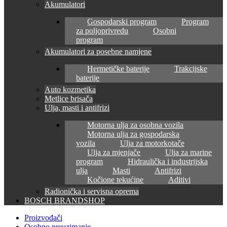
Akumulatori
Gospodarski program
Program
za poljoprivredu
Osobni
program
Akumulatori za posebne namjene
Hermetičke baterije
Trakcijske
baterije
Auto kozmetika
Metlice brisača
Ulja, masti i antifrizi
Motorna ulja za osobna vozila
Motorna ulja za gospodarska
vozila
Ulja za motorkotače
Ulja za mjenjače
Ulja za marine
program
Hidraulička i industrijska
ulja
Masti
Antifrizi
Kočione tekućine
Aditivi
Radionička i servisna oprema
BOSCH BRANDSHOP
Proizvođači
Osobno preuzimanje