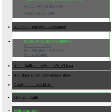
Akumulatori za aku alate
Punjači za aku alate
Aku radio, svjetiljke i ventilatori
Radio, svjetiljke i ventilatori
Aku radio uređaji
Aku svjetiljke / reflektori
Aku ventilatori
Aku pištolji za brtvljenje i čistači fuga
Aku škare za lim i univerzalne škare
Ostali akumulatorski alati
Električni alati
Električni alati