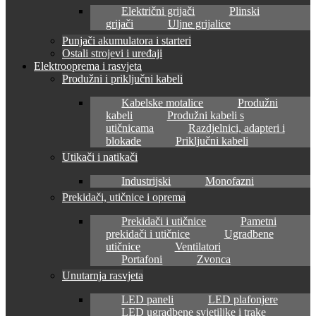
Električni grijači
Plinski
grijači
Uljne grijalice
Punjači akumulatora i starteri
Ostali strojevi i uređaji
Elektrooprema i rasvjeta
Produžni i priključni kabeli
Kabelske motalice
Produžni
kabeli
Produžni kabeli s
utičnicama
Razdjelnici, adapteri i
blokade
Priključni kabeli
Utikači i natikači
Industrijski
Monofazni
Prekidači, utičnice i oprema
Prekidači i utičnice
Pametni
prekidači i utičnice
Ugradbene
utičnice
Ventilatori
Portafoni
Zvonca
Unutarnja rasvjeta
LED paneli
LED plafonjere
LED ugradbene svjetiljke i trake