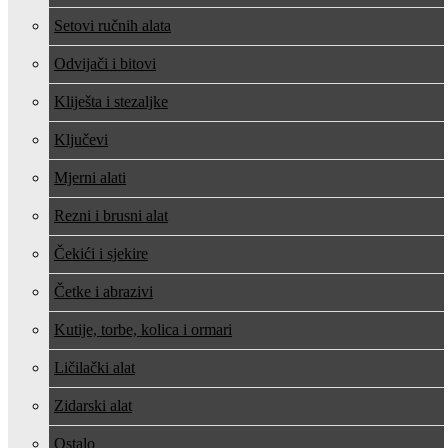
Setovi ručnih alata
Odvijači i bitovi
Kliješta i stezaljke
Ključevi
Mjerni alati
Rezni i brusni alat
Čekići i sjekire
Četke i abrazivi
Kutije, torbe, kolica i ormari
Ličilački alat
Zidarski alat
Ostalo