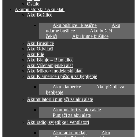
Ostalo
Akumulatorski / Aku alati
Aku Bušilice
Aku bušilice - klasične
Aku
udarne bušilice
Aku bušaći
čekići
Aku kutne bušilice
Aku Brusilice
Aku Odvijači
Aku Pile
Aku Blanje – Blanjalice
Aku Višenamjenski alat
Aku Mikro / modelarski alati
Aku Klamerice i pištolji za ljepljenje
Aku klamerice
Aku pištolji za
ljepljenje
Akumulatori i punjači za aku alate
Akumulatori za aku alate
Punjači za aku alate
Aku radio, svjetiljke i ventilatori
Aku radio uređaji
Aku