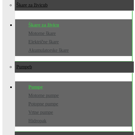
Škare za živicu
Škare za živicu
Motorne škare
Električne škare
Akumulatorske škare
Pumpe
Pumpe
Motorne pumpe
Potopne pumpe
Vrtne pumpe
Hidropak