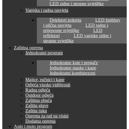
LED zidne i stropne svjetiljke
Vanjska i radna rasvjeta
Detektori pokreta
LED highbay
i ulična rasvjeta
LED radne i
prijenosne svjetiljke
LED
reflektori
LED vanjske zidne i
stropne svjetiljke
Zaštitna oprema
Jednokratni program
Jednokratne kute i pregače
Jednokratne maske i kape
Jednokratni kombinezoni
Majice, ručnici i kape
Odjeća visoke vidljivosti
Radna odjeća
Outdoor odjeća
Zaštitna obuća
Zaštita glave
Zaštita ruku
Oprema za rad na visini
Dodatna oprema
Auto i moto program