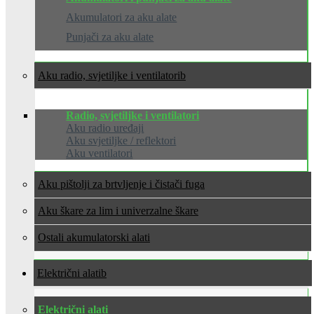
Akumulatori za aku alate
Punjači za aku alate
Aku radio, svjetiljke i ventilatori
Radio, svjetiljke i ventilatori
Aku radio uređaji
Aku svjetiljke / reflektori
Aku ventilatori
Aku pištolji za brtvljenje i čistači fuga
Aku škare za lim i univerzalne škare
Ostali akumulatorski alati
Električni alati
Električni alati