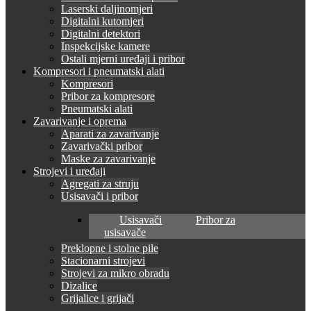
Laserski daljinomjeri
Digitalni kutomjeri
Digitalni detektori
Inspekcijske kamere
Ostali mjerni uređaji i pribor
Kompresori i pneumatski alati
Kompresori
Pribor za kompresore
Pneumatski alati
Zavarivanje i oprema
Aparati za zavarivanje
Zavarivački pribor
Maske za zavarivanje
Strojevi i uređaji
Agregati za struju
Usisavači i pribor
Usisavači
Pribor za
usisavače
Preklopne i stolne pile
Stacionarni strojevi
Strojevi za mikro obradu
Dizalice
Grijalice i grijači