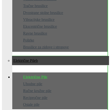
Tračne brusilice
Dvostrane stolne brusilice
Vibracijske brusilice
Ekscentrične brusilice
Ravne brusilice
Polirke
Brusilice za zidove i stropove
Električne Pile
Električne Pile
Ubodne pile
Ručne kružne pile
Recipročne pile
Ostale pile