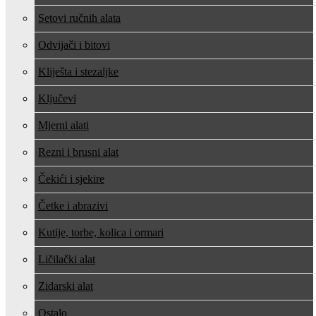
Setovi ručnih alata
Odvijači i bitovi
Kliješta i stezaljke
Ključevi
Mjerni alati
Rezni i brusni alat
Čekići i sjekire
Četke i abrazivi
Kutije, torbe, kolica i ormari
Ličilački alat
Zidarski alat
Ostalo