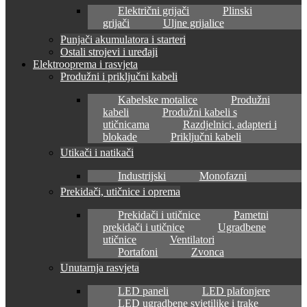
Električni grijači
Plinski
grijači
Uljne grijalice
Punjači akumulatora i starteri
Ostali strojevi i uređaji
Elektrooprema i rasvjeta
Produžni i priključni kabeli
Kabelske motalice
Produžni
kabeli
Produžni kabeli s
utičnicama
Razdjelnici, adapteri i
blokade
Priključni kabeli
Utikači i natikači
Industrijski
Monofazni
Prekidači, utičnice i oprema
Prekidači i utičnice
Pametni
prekidači i utičnice
Ugradbene
utičnice
Ventilatori
Portafoni
Zvonca
Unutarnja rasvjeta
LED paneli
LED plafonjere
LED ugradbene svjetiljke i trake