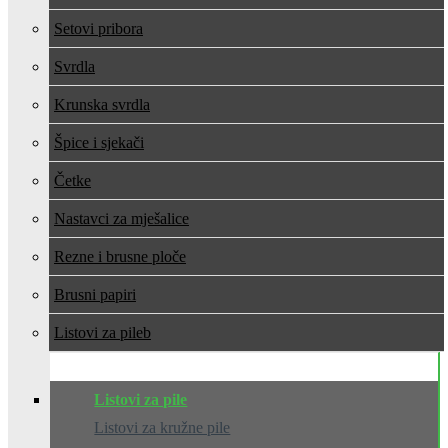
Setovi pribora
Svrdla
Krunska svrdla
Špice i sjekači
Četke
Nastavci za mješalice
Rezne i brusne ploče
Brusni papiri
Listovi za pile
Listovi za pile
Listovi za kružne pile