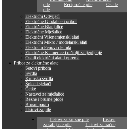
pile
Recipročne pile
Ostale
pile
Električni Odvijači
Električne Glodalice i pribor
Električne Blanjalice
Električne Mješalice
Električni Višenamjenski alati
Električni Mikro / modelarski alati
Električni Fenovi i lemila
Električne Klamerice i pištolji za ljepljenje
Ostali električni alati i oprema
Pribor za električne alate
Setovi pribora
Svrdla
Krunska svrdla
Špice i sjekači
Četke
Nastavci za mješalice
Rezne i brusne ploče
Brusni papiri
Listovi za pile
Listovi za kružne pile
Listovi
za sabljaste pile
Listovi za tračne