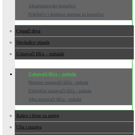
Akumulatorske kopačice
Priključci i dodatna oprema za kopačice
Cjepači drva
Sjeckalice otpada
Usisavači lišća – puhala
Usisavači lišća – puhala
Motorni usisavači lišća - puhala
Električni usisavači lišća - puhala
Aku usisavači lišća - puhala
Ralice i freze za snijeg
Ulja i maziva