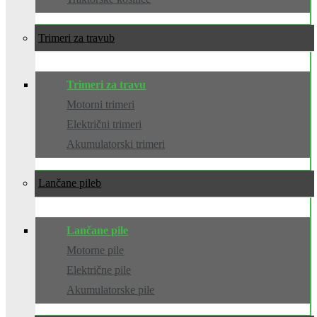
Trimeri za travu
Trimeri za travu
Motorni trimeri
Električni trimeri
Akumulatorski trimeri
Lančane pile
Lančane pile
Motorne pile
Električne pile
Akumulatorske pile