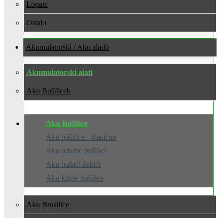
Lopate
Ostalo
Akumulatorski / Aku alati
Akumulatorski alati
Aku Bušilice
Aku Bušilice
Aku bušilice - klasične
Aku udarne bušilice
Aku bušaći čekići
Aku kutne bušilice
Aku Brusilice