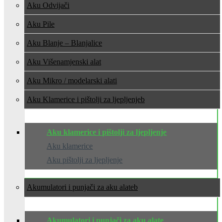
Aku Odvijači
Aku Pile
Aku Blanje – Blanjalice
Aku Višenamjenski alat
Aku Mikro / modelarski alati
Aku Klamerice i pištolji za ljepljenje
Aku klamerice i pištolji za ljepljenje
Aku klamerice
Aku pištolji za ljepljenje
Akumulatori i punjači za aku alate
Akumulatori i punjači za aku alate