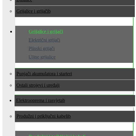
Grijalice i grijači
Grijalice i grijači
Električni grijači
Plinski grijači
Uljne grijalice
Punjači akumulatora i starteri
Ostali strojevi i uređaji
Elektrooprema i rasvjeta
Produžni i priključni kabeli