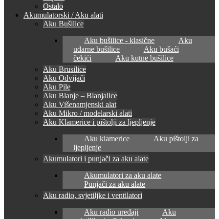
Ostalo
Akumulatorski / Aku alati
Aku Bušilice
Aku bušilice - klasične
Aku
udarne bušilice
Aku bušaći
čekići
Aku kutne bušilice
Aku Brusilice
Aku Odvijači
Aku Pile
Aku Blanje – Blanjalice
Aku Višenamjenski alat
Aku Mikro / modelarski alati
Aku Klamerice i pištolji za ljepljenje
Aku klamerice
Aku pištolji za
ljepljenje
Akumulatori i punjači za aku alate
Akumulatori za aku alate
Punjači za aku alate
Aku radio, svjetiljke i ventilatori
Aku radio uređaji
Aku