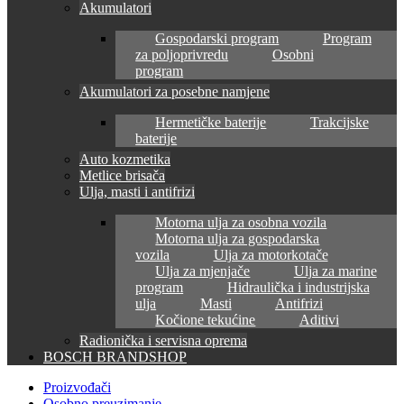
Akumulatori
Gospodarski program
Program
za poljoprivredu
Osobni
program
Akumulatori za posebne namjene
Hermetičke baterije
Trakcijske
baterije
Auto kozmetika
Metlice brisača
Ulja, masti i antifrizi
Motorna ulja za osobna vozila
Motorna ulja za gospodarska
vozila
Ulja za motorkotače
Ulja za mjenjače
Ulja za marine
program
Hidraulička i industrijska
ulja
Masti
Antifrizi
Kočione tekućine
Aditivi
Radionička i servisna oprema
BOSCH BRANDSHOP
Proizvođači
Osobno preuzimanje