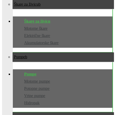
Škare za živicu
Škare za živicu
Motorne škare
Električne škare
Akumulatorske škare
Pumpe
Pumpe
Motorne pumpe
Potopne pumpe
Vrtne pumpe
Hidropak