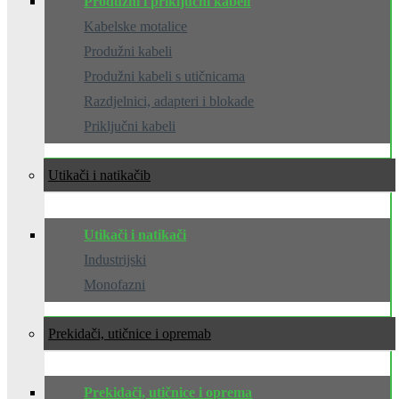
Produžni i priključni kabeli
Kabelske motalice
Produžni kabeli
Produžni kabeli s utičnicama
Razdjelnici, adapteri i blokade
Priključni kabeli
Utikači i natikači
Utikači i natikači
Industrijski
Monofazni
Prekidači, utičnice i oprema
Prekidači, utičnice i oprema