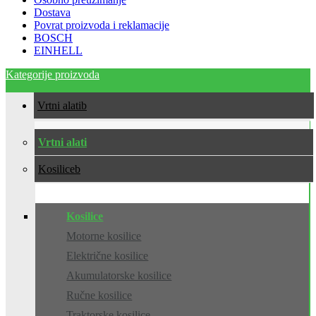
Dostava
Povrat proizvoda i reklamacije
BOSCH
EINHELL
Kategorije proizvoda
Vrtni alati
Vrtni alati
Kosilice
Kosilice
Motorne kosilice
Električne kosilice
Akumulatorske kosilice
Ručne kosilice
Traktorske kosilice