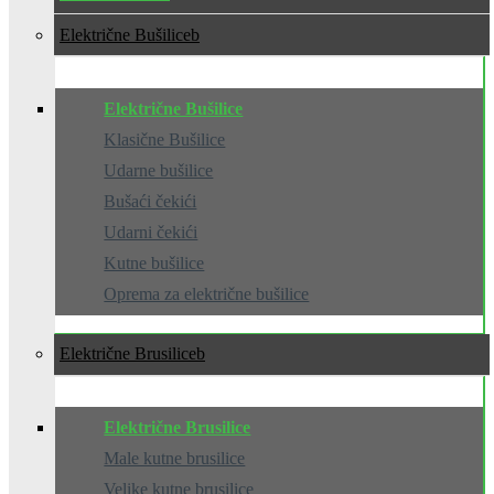
Električne Bušilice
Električne Bušilice
Klasične Bušilice
Udarne bušilice
Bušaći čekići
Udarni čekići
Kutne bušilice
Oprema za električne bušilice
Električne Brusilice
Električne Brusilice
Male kutne brusilice
Velike kutne brusilice