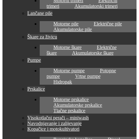
Motorni trimeri
Električni
trimeri
Akumulatorski trimeri
Lančane pile
Motorne pile
Električne pile
Akumulatorske pile
Škare za živicu
Motorne škare
Električne
škare
Akumulatorske škare
Pumpe
Motorne pumpe
Potopne
pumpe
Vrtne pumpe
Hidropak
Prskalice
Motorne prskalice
Akumulatorske prskalice
Tlačne prskalice
Visokotlačni perači – miniwash
Navodnjavanje i zalijevanje
Kopačice i motokultivatori