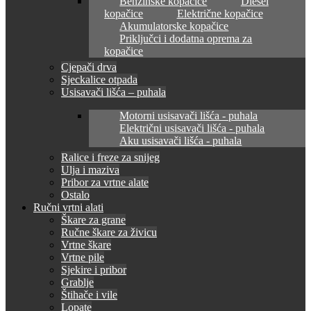
Benzinske kopačice
Diesel
kopačice
Električne kopačice
Akumulatorske kopačice
Priključci i dodatna oprema za
kopačice
Cjepači drva
Sjeckalice otpada
Usisavači lišća – puhala
Motorni usisavači lišća - puhala
Električni usisavači lišća - puhala
Aku usisavači lišća - puhala
Ralice i freze za snijeg
Ulja i maziva
Pribor za vrtne alate
Ostalo
Ručni vrtni alati
Škare za grane
Ručne škare za živicu
Vrtne škare
Vrtne pile
Sjekire i pribor
Grablje
Štihače i vile
Lopate