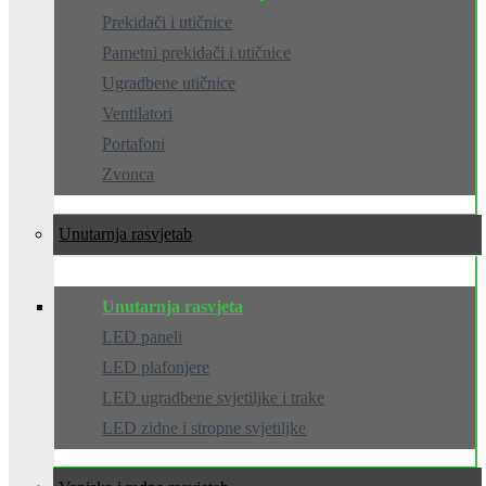
Prekidači i utičnice
Pametni prekidači i utičnice
Ugradbene utičnice
Ventilatori
Portafoni
Zvonca
Unutarnja rasvjeta
Unutarnja rasvjeta
LED paneli
LED plafonjere
LED ugradbene svjetiljke i trake
LED zidne i stropne svjetiljke