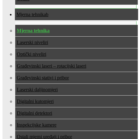
Mjerna tehnika
Mjerna tehnika
Laserski niveliri
Optički niveliri
Građevinski laseri – rotacijski laseri
Građevinski stativi i pribor
Laserski daljinomjeri
Digitalni kutomjeri
Digitalni detektori
Inspekcijske kamere
Ostali mjerni uređaji i pribor