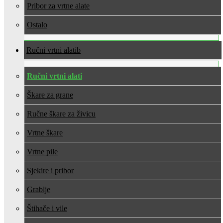
Pribor za vrtne alate
Ostalo
Ručni vrtni alati
Ručni vrtni alati
Škare za grane
Ručne škare za živicu
Vrtne škare
Vrtne pile
Sjekire i pribor
Grablje
Štihače i vile