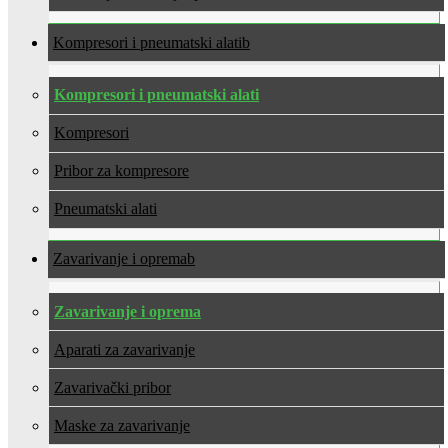
Kompresori i pneumatski alati
Kompresori i pneumatski alati
Kompresori
Pribor za kompresore
Pneumatski alati
Zavarivanje i oprema
Zavarivanje i oprema
Aparati za zavarivanje
Zavarivački pribor
Maske za zavarivanje