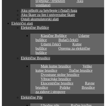
svjetiljke / reflektori
Aku
ventilatori
Aku pištolji za brtvljenje i čistači fuga
Aku škare za lim i univerzalne škare
Ostali akumulatorski alati
Električni alati
Električne Bušilice
Klasične Bušilice
Udarne
bušilice
Bušaći čekići
Udarni čekići
Kutne
bušilice
Oprema za električne
bušilice
Električne Brusilice
Male kutne brusilice
Velike
kutne brusilice
Tračne brusilice
Dvostrane stolne brusilice
Vibracijske brusilice
Ekscentrične brusilice
Ravne
brusilice
Polirke
Brusilice
za zidove i stropove
Električne Pile
Ubodne pile
Ručne kružne