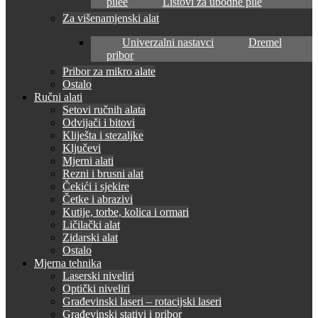
pilee
Listovi za ubodne pile
Za višenamjenski alat
Univerzalni nastavci
Dremel
pribor
Pribor za mikro alate
Ostalo
Ručni alati
Setovi ručnih alata
Odvijači i bitovi
Kliješta i stezaljke
Ključevi
Mjerni alati
Rezni i brusni alat
Čekići i sjekire
Četke i abrazivi
Kutije, torbe, kolica i ormari
Ličilački alat
Zidarski alat
Ostalo
Mjerna tehnika
Laserski niveliri
Optički niveliri
Građevinski laseri – rotacijski laseri
Građevinski stativi i pribor