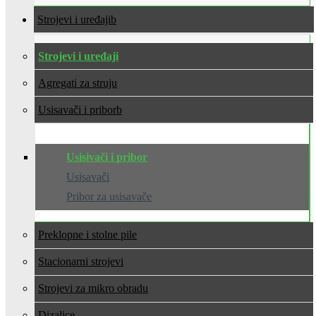
Strojevi i uređaji
Strojevi i uređaji
Agregati za struju
Usisavači i pribor
Usisivači i pribor
Usisavači
Pribor za usisavače
Preklopne i stolne pile
Stacionarni strojevi
Strojevi za mikro obradu
Dizalice