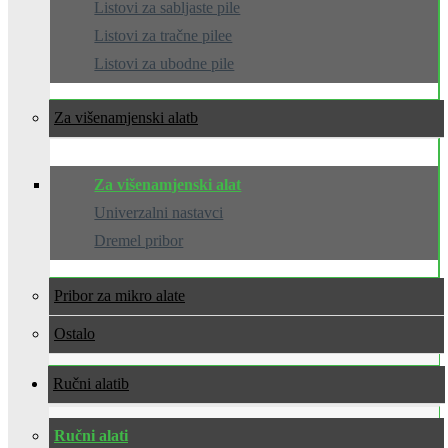
Listovi za sabljaste pile
Listovi za tračne pilee
Listovi za ubodne pile
Za višenamjenski alat
Za višenamjenski alat
Univerzalni nastavci
Dremel pribor
Pribor za mikro alate
Ostalo
Ručni alati
Ručni alati