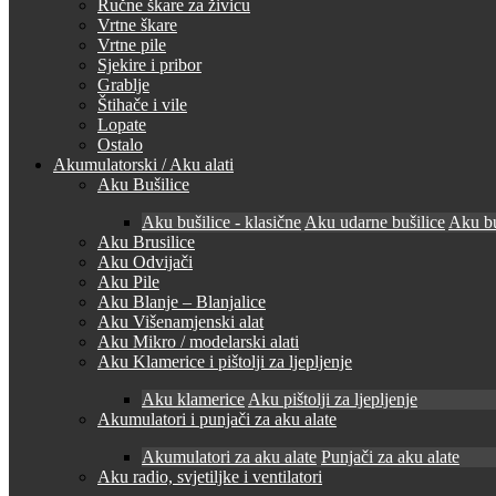
Ručne škare za živicu
Vrtne škare
Vrtne pile
Sjekire i pribor
Grablje
Štihače i vile
Lopate
Ostalo
Akumulatorski / Aku alati
Aku Bušilice
Aku bušilice - klasične
Aku udarne bušilice
Aku bu
Aku Brusilice
Aku Odvijači
Aku Pile
Aku Blanje – Blanjalice
Aku Višenamjenski alat
Aku Mikro / modelarski alati
Aku Klamerice i pištolji za ljepljenje
Aku klamerice
Aku pištolji za ljepljenje
Akumulatori i punjači za aku alate
Akumulatori za aku alate
Punjači za aku alate
Aku radio, svjetiljke i ventilatori