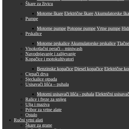
Škare za živicu
Motorne škare
Električne škare
Akumulatorske ška
Pumpe
Motorne pumpe
Potopne pumpe
Vrtne pumpe
Hid
Prskalice
Motorne prskalice
Akumulatorske prskalice
Tlačne
Visokotlačni perači – miniwash
Navodnjavanje i zalijevanje
Kopačice i motokultivatori
Benzinske kopačice
Diesel kopačice
Električne ko
Cjepači drva
Sjeckalice otpada
Usisavači lišća – puhala
Motorni usisavači lišća - puhala
Električni usisavač
Ralice i freze za snijeg
Ulja i maziva
Pribor za vrtne alate
Ostalo
Ručni vrtni alati
Škare za grane