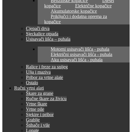
Benzinske kopačice
Diesel
kopačice
Električne kopačice
Akumulatorske kopačice
Priključci i dodatna oprema za
kopačice
Cjepači drva
Sjeckalice otpada
Usisavači lišća – puhala
Motorni usisavači lišća - puhala
Električni usisavači lišća - puhala
Aku usisavači lišća - puhala
Ralice i freze za snijeg
Ulja i maziva
Pribor za vrtne alate
Ostalo
Ručni vrtni alati
Škare za grane
Ručne škare za živicu
Vrtne škare
Vrtne pile
Sjekire i pribor
Grablje
Štihače i vile
Lopate