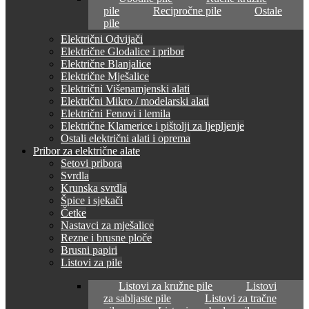
pile
Recipročne pile
Ostale
pile
Električni Odvijači
Električne Glodalice i pribor
Električne Blanjalice
Električne Mješalice
Električni Višenamjenski alati
Električni Mikro / modelarski alati
Električni Fenovi i lemila
Električne Klamerice i pištolji za ljepljenje
Ostali električni alati i oprema
Pribor za električne alate
Setovi pribora
Svrdla
Krunska svrdla
Špice i sjekači
Četke
Nastavci za mješalice
Rezne i brusne ploče
Brusni papiri
Listovi za pile
Listovi za kružne pile
Listovi
za sabljaste pile
Listovi za tračne