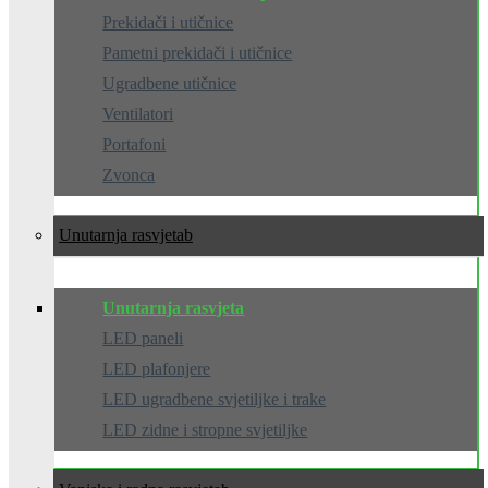
Prekidači i utičnice
Pametni prekidači i utičnice
Ugradbene utičnice
Ventilatori
Portafoni
Zvonca
Unutarnja rasvjeta
Unutarnja rasvjeta
LED paneli
LED plafonjere
LED ugradbene svjetiljke i trake
LED zidne i stropne svjetiljke