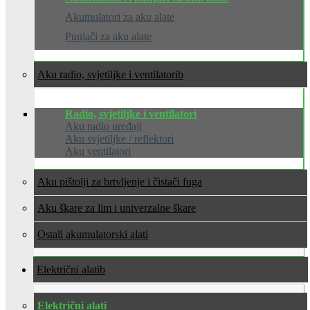
Akumulatori za aku alate
Punjači za aku alate
Aku radio, svjetiljke i ventilatori
Radio, svjetiljke i ventilatori
Aku radio uređaji
Aku svjetiljke / reflektori
Aku ventilatori
Aku pištolji za brtvljenje i čistači fuga
Aku škare za lim i univerzalne škare
Ostali akumulatorski alati
Električni alati
Električni alati