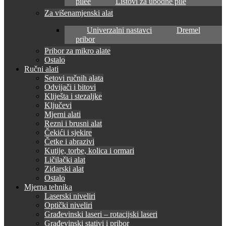
pilee
Listovi za ubodne pile
Za višenamjenski alat
Univerzalni nastavci
Dremel
pribor
Pribor za mikro alate
Ostalo
Ručni alati
Setovi ručnih alata
Odvijači i bitovi
Kliješta i stezaljke
Ključevi
Mjerni alati
Rezni i brusni alat
Čekići i sjekire
Četke i abrazivi
Kutije, torbe, kolica i ormari
Ličilački alat
Zidarski alat
Ostalo
Mjerna tehnika
Laserski niveliri
Optički niveliri
Građevinski laseri – rotacijski laseri
Građevinski stativi i pribor