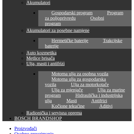
Akumulatori
Gospodarski program
Program
za poljoprivredu
Osobni
program
Akumulatori za posebne namjene
Hermetičke baterije
Trakcijske
baterije
Auto kozmetika
Metlice brisača
Ulja, masti i antifrizi
Motorna ulja za osobna vozila
Motorna ulja za gospodarska
vozila
Ulja za motorkotače
Ulja za mjenjače
Ulja za marine
program
Hidraulička i industrijska
ulja
Masti
Antifrizi
Kočione tekućine
Aditivi
Radionička i servisna oprema
BOSCH BRANDSHOP
Proizvođači
Osobno preuzimanje