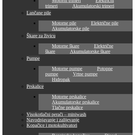
Motorni trimeri
Električni
trimeri
Akumulatorski trimeri
Lančane pile
Motorne pile
Električne pile
Akumulatorske pile
Škare za živicu
Motorne škare
Električne
škare
Akumulatorske škare
Pumpe
Motorne pumpe
Potopne
pumpe
Vrtne pumpe
Hidropak
Prskalice
Motorne prskalice
Akumulatorske prskalice
Tlačne prskalice
Visokotlačni perači – miniwash
Navodnjavanje i zalijevanje
Kopačice i motokultivatori