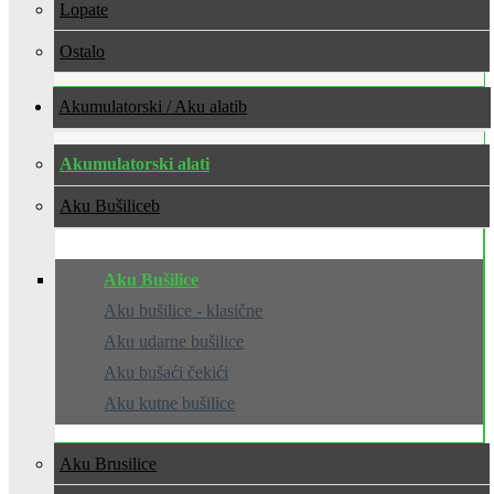
Lopate
Ostalo
Akumulatorski / Aku alati
Akumulatorski alati
Aku Bušilice
Aku Bušilice
Aku bušilice - klasične
Aku udarne bušilice
Aku bušaći čekići
Aku kutne bušilice
Aku Brusilice