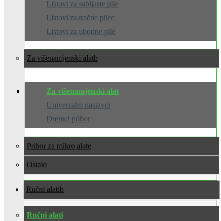
Listovi za sabljaste pile
Listovi za tračne pilee
Listovi za ubodne pile
Za višenamjenski alat
Za višenamjenski alat
Univerzalni nastavci
Dremel pribor
Pribor za mikro alate
Ostalo
Ručni alati
Ručni alati