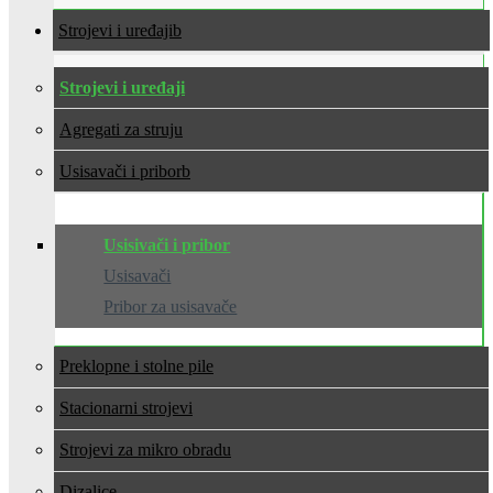
Strojevi i uređaji
Strojevi i uređaji
Agregati za struju
Usisavači i pribor
Usisivači i pribor
Usisavači
Pribor za usisavače
Preklopne i stolne pile
Stacionarni strojevi
Strojevi za mikro obradu
Dizalice