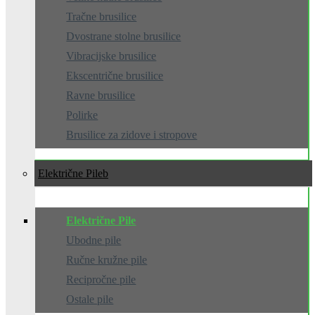
Tračne brusilice
Dvostrane stolne brusilice
Vibracijske brusilice
Ekscentrične brusilice
Ravne brusilice
Polirke
Brusilice za zidove i stropove
Električne Pile
Električne Pile
Ubodne pile
Ručne kružne pile
Recipročne pile
Ostale pile