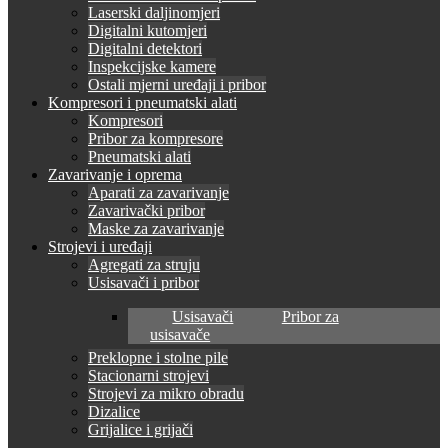
Laserski daljinomjeri
Digitalni kutomjeri
Digitalni detektori
Inspekcijske kamere
Ostali mjerni uređaji i pribor
Kompresori i pneumatski alati
Kompresori
Pribor za kompresore
Pneumatski alati
Zavarivanje i oprema
Aparati za zavarivanje
Zavarivački pribor
Maske za zavarivanje
Strojevi i uređaji
Agregati za struju
Usisavači i pribor
Usisavači
Pribor za
usisavače
Preklopne i stolne pile
Stacionarni strojevi
Strojevi za mikro obradu
Dizalice
Grijalice i grijači