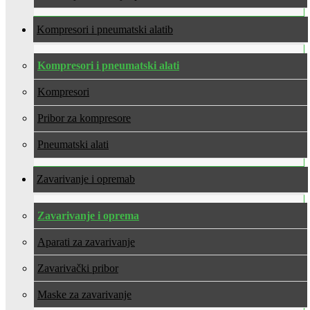
Kompresori i pneumatski alati
Kompresori i pneumatski alati
Kompresori
Pribor za kompresore
Pneumatski alati
Zavarivanje i oprema
Zavarivanje i oprema
Aparati za zavarivanje
Zavarivački pribor
Maske za zavarivanje