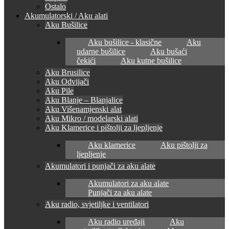
Ostalo
Akumulatorski / Aku alati
Aku Bušilice
Aku bušilice - klasične
Aku
udarne bušilice
Aku bušaći
čekići
Aku kutne bušilice
Aku Brusilice
Aku Odvijači
Aku Pile
Aku Blanje – Blanjalice
Aku Višenamjenski alat
Aku Mikro / modelarski alati
Aku Klamerice i pištolji za ljepljenje
Aku klamerice
Aku pištolji za
ljepljenje
Akumulatori i punjači za aku alate
Akumulatori za aku alate
Punjači za aku alate
Aku radio, svjetiljke i ventilatori
Aku radio uređaji
Aku