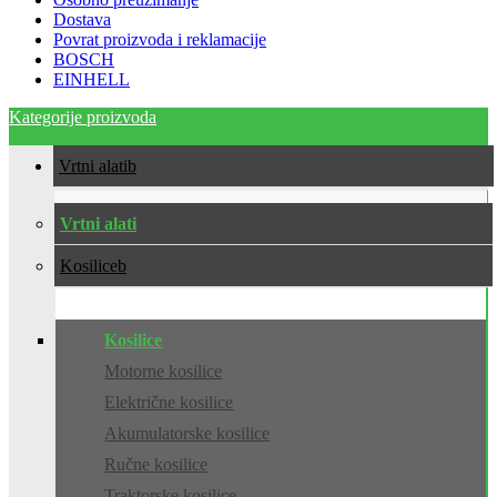
Dostava
Povrat proizvoda i reklamacije
BOSCH
EINHELL
Kategorije proizvoda
Vrtni alati
Vrtni alati
Kosilice
Kosilice
Motorne kosilice
Električne kosilice
Akumulatorske kosilice
Ručne kosilice
Traktorske kosilice