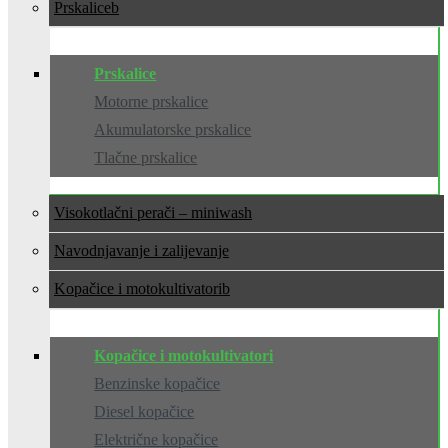
Prskalice
Prskalice
Motorne prskalice
Akumulatorske prskalice
Tlačne prskalice
Visokotlačni perači – miniwash
Navodnjavanje i zalijevanje
Kopačice i motokultivatori
Kopačice i motokultivatori
Benzinske kopačice
Diesel kopačice
Električne kopačice