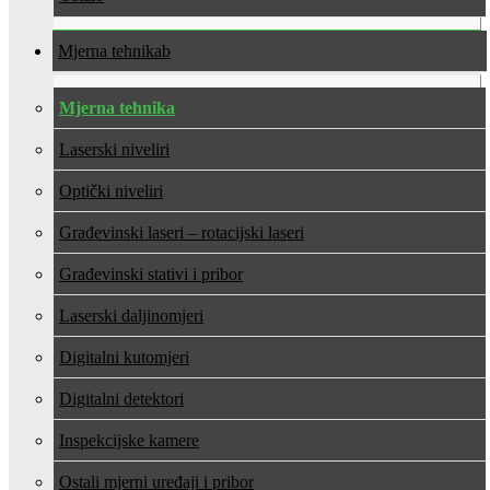
Mjerna tehnika
Mjerna tehnika
Laserski niveliri
Optički niveliri
Građevinski laseri – rotacijski laseri
Građevinski stativi i pribor
Laserski daljinomjeri
Digitalni kutomjeri
Digitalni detektori
Inspekcijske kamere
Ostali mjerni uređaji i pribor