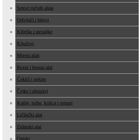
Setovi ručnih alata
Odvijači i bitovi
Kliješta i stezaljke
Ključevi
Mjerni alati
Rezni i brusni alat
Čekići i sjekire
Četke i abrazivi
Kutije, torbe, kolica i ormari
Ličilački alat
Zidarski alat
Ostalo