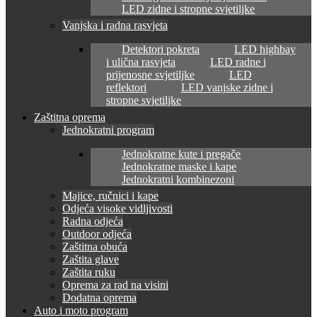
LED zidne i stropne svjetiljke
Vanjska i radna rasvjeta
Detektori pokreta
LED highbay
i ulična rasvjeta
LED radne i
prijenosne svjetiljke
LED
reflektori
LED vanjske zidne i
stropne svjetiljke
Zaštitna oprema
Jednokratni program
Jednokratne kute i pregače
Jednokratne maske i kape
Jednokratni kombinezoni
Majice, ručnici i kape
Odjeća visoke vidljivosti
Radna odjeća
Outdoor odjeća
Zaštitna obuća
Zaštita glave
Zaštita ruku
Oprema za rad na visini
Dodatna oprema
Auto i moto program