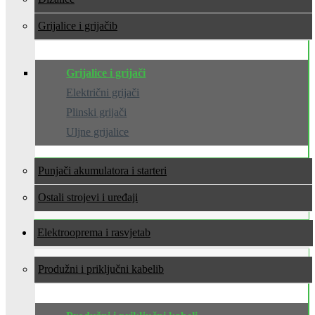
Grijalice i grijači
Grijalice i grijači
Električni grijači
Plinski grijači
Uljne grijalice
Punjači akumulatora i starteri
Ostali strojevi i uređaji
Elektrooprema i rasvjeta
Produžni i priključni kabeli