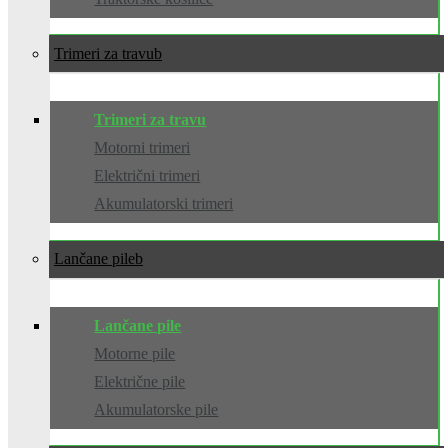
Trimeri za travu
Trimeri za travu
Motorni trimeri
Električni trimeri
Akumulatorski trimeri
Lančane pile
Lančane pile
Motorne pile
Električne pile
Akumulatorske pile