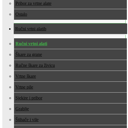
Pribor za vrtne alate
Ostalo
Ručni vrtni alati
Ručni vrtni alati
Škare za grane
Ručne škare za živicu
Vrtne škare
Vrtne pile
Sjekire i pribor
Grablje
Štihače i vile