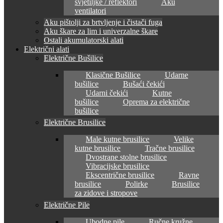
svjetiljke / reflektori
Aku
ventilatori
Aku pištolji za brtvljenje i čistači fuga
Aku škare za lim i univerzalne škare
Ostali akumulatorski alati
Električni alati
Električne Bušilice
Klasične Bušilice
Udarne
bušilice
Bušaći čekići
Udarni čekići
Kutne
bušilice
Oprema za električne
bušilice
Električne Brusilice
Male kutne brusilice
Velike
kutne brusilice
Tračne brusilice
Dvostrane stolne brusilice
Vibracijske brusilice
Ekscentrične brusilice
Ravne
brusilice
Polirke
Brusilice
za zidove i stropove
Električne Pile
Ubodne pile
Ručne kružne