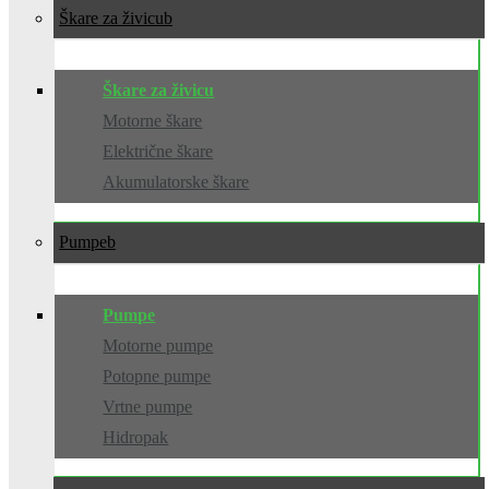
Škare za živicu
Škare za živicu
Motorne škare
Električne škare
Akumulatorske škare
Pumpe
Pumpe
Motorne pumpe
Potopne pumpe
Vrtne pumpe
Hidropak