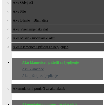
Aku Odvijači
Aku Pile
Aku Blanje – Blanjalice
Aku Višenamjenski alat
Aku Mikro / modelarski alati
Aku Klamerice i pištolji za ljepljenje
Aku klamerice i pištolji za ljepljenje
Aku klamerice
Aku pištolji za ljepljenje
Akumulatori i punjači za aku alate
Akumulatori i punjači za aku alate