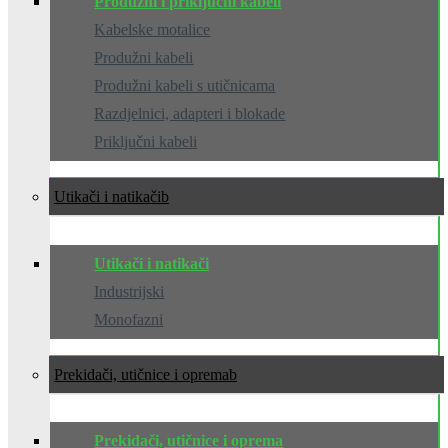
Produžni i priključni kabeli
Kabelske motalice
Produžni kabeli
Produžni kabeli s utičnicama
Razdjelnici, adapteri i blokade
Priključni kabeli
Utikači i natikači
Utikači i natikači
Industrijski
Monofazni
Prekidači, utičnice i oprema
Prekidači, utičnice i oprema