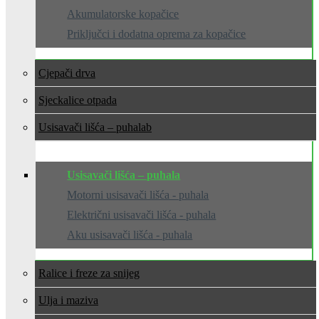
Akumulatorske kopačice
Priključci i dodatna oprema za kopačice
Cjepači drva
Sjeckalice otpada
Usisavači lišća – puhala
Usisavači lišća – puhala
Motorni usisavači lišća - puhala
Električni usisavači lišća - puhala
Aku usisavači lišća - puhala
Ralice i freze za snijeg
Ulja i maziva