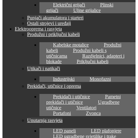
Električni grijači
Plinski
grijači
Uljne grijalice
Punjači akumulatora i starteri
Ostali strojevi i uređaji
Elektrooprema i rasvjeta
Produžni i priključni kabeli
Kabelske motalice
Produžni
kabeli
Produžni kabeli s
utičnicama
Razdjelnici, adapteri i
blokade
Priključni kabeli
Utikači i natikači
Industrijski
Monofazni
Prekidači, utičnice i oprema
Prekidači i utičnice
Pametni
prekidači i utičnice
Ugradbene
utičnice
Ventilatori
Portafoni
Zvonca
Unutarnja rasvjeta
LED paneli
LED plafonjere
LED ugradbene svjetiljke i trake