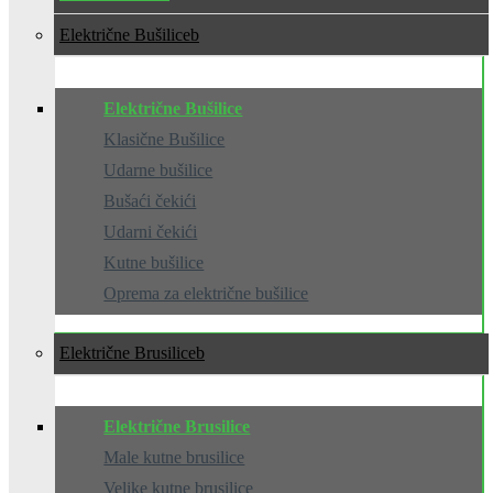
Električne Bušilice
Električne Bušilice
Klasične Bušilice
Udarne bušilice
Bušaći čekići
Udarni čekići
Kutne bušilice
Oprema za električne bušilice
Električne Brusilice
Električne Brusilice
Male kutne brusilice
Velike kutne brusilice