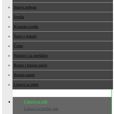
Setovi pribora
Svrdla
Krunska svrdla
Špice i sjekači
Četke
Nastavci za mješalice
Rezne i brusne ploče
Brusni papiri
Listovi za pile
Listovi za pile
Listovi za kružne pile