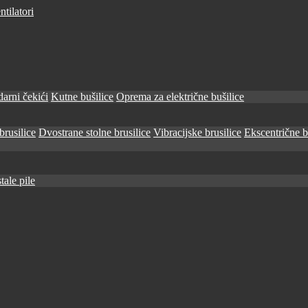
tilatori
arni čekići
Kutne bušilice
Oprema za električne bušilice
brusilice
Dvostrane stolne brusilice
Vibracijske brusilice
Ekscentrične b
tale pile