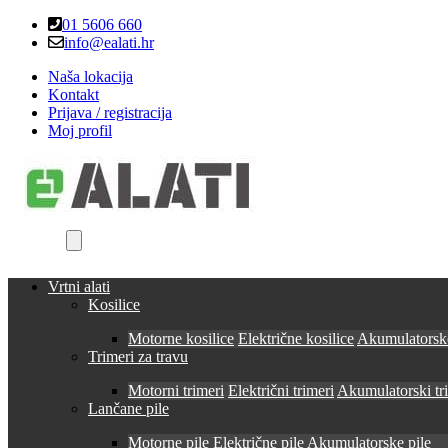
Skip
Skip
01 5606 660
to
to
info@ealati.hr
navigation
content
Naša lokacija
Kontakt
Prijava / registracija
Moj profil
Vrtni alati
Kosilice
Motorne kosilice
Električne kosilice
Akumulatorske
Trimeri za travu
Motorni trimeri
Električni trimeri
Akumulatorski tr
Lančane pile
Motorne pile
Električne pile
Akumulatorske pile