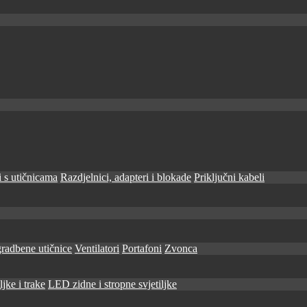
 s utičnicama
Razdjelnici, adapteri i blokade
Priključni kabeli
radbene utičnice
Ventilatori
Portafoni
Zvonca
jke i trake
LED zidne i stropne svjetiljke