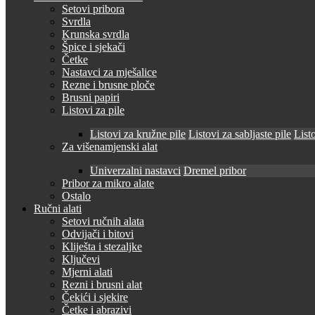
Setovi pribora
Svrdla
Krunska svrdla
Špice i sjekači
Četke
Nastavci za mješalice
Rezne i brusne ploče
Brusni papiri
Listovi za pile
Listovi za kružne pile
Listovi za sabljaste pile
Listo
Za višenamjenski alat
Univerzalni nastavci
Dremel pribor
Pribor za mikro alate
Ostalo
Ručni alati
Setovi ručnih alata
Odvijači i bitovi
Kliješta i stezaljke
Ključevi
Mjerni alati
Rezni i brusni alat
Čekići i sjekire
Četke i abrazivi