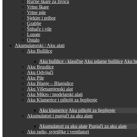
Ručne škare za živicu
Vrtne škare
Vrtne pile
Sjekire i pribor
Grablje
Štihače i vile
Lopate
Ostalo
Akumulatorski / Aku alati
Aku Bušilice
Aku bušilice - klasične
Aku udarne bušilice
Aku bu
Aku Brusilice
Aku Odvijači
Aku Pile
Aku Blanje – Blanjalice
Aku Višenamjenski alat
Aku Mikro / modelarski alati
Aku Klamerice i pištolji za ljepljenje
Aku klamerice
Aku pištolji za ljepljenje
Akumulatori i punjači za aku alate
Akumulatori za aku alate
Punjači za aku alate
Aku radio, svjetiljke i ventilatori