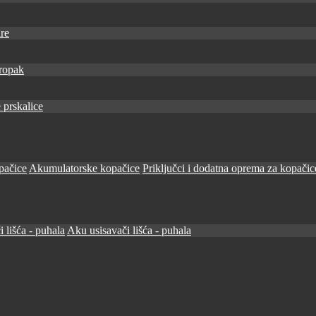
re
ropak
 prskalice
pačice
Akumulatorske kopačice
Priključci i dodatna oprema za kopačic
i lišća - puhala
Aku usisavači lišća - puhala