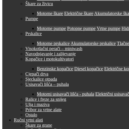
Škare za živicu
Motorne škare
Električne škare
Akumulatorske ška
Pumpe
Motorne pumpe
Potopne pumpe
Vrtne pumpe
Hid
Prskalice
Motorne prskalice
Akumulatorske prskalice
Tlačne
Visokotlačni perači – miniwash
Navodnjavanje i zalijevanje
Kopačice i motokultivatori
Benzinske kopačice
Diesel kopačice
Električne ko
Cjepači drva
Sjeckalice otpada
Usisavači lišća – puhala
Motorni usisavači lišća - puhala
Električni usisavač
Ralice i freze za snijeg
Ulja i maziva
Pribor za vrtne alate
Ostalo
Ručni vrtni alati
Škare za grane