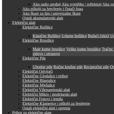
Aku radio uređaji
Aku svjetiljke / reflektori
Aku ven
Aku pištolji za brtvljenje i čistači fuga
Aku škare za lim i univerzalne škare
Ostali akumulatorski alati
Električni alati
Električne Bušilice
Klasične Bušilice
Udarne bušilice
Bušaći čekići
Ud
Električne Brusilice
Male kutne brusilice
Velike kutne brusilice
Tračne 
zidove i stropove
Električne Pile
Ubodne pile
Ručne kružne pile
Recipročne pile
Os
Električni Odvijači
Električne Glodalice i pribor
Električne Blanjalice
Električne Mješalice
Električni Višenamjenski alati
Električni Mikro / modelarski alati
Električni Fenovi i lemila
Električne Klamerice i pištolji za ljepljenje
Ostali električni alati i oprema
Pribor za električne alate