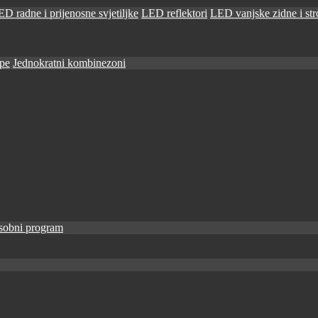
D radne i prijenosne svjetiljke
LED reflektori
LED vanjske zidne i stro
ape
Jednokratni kombinezoni
sobni program