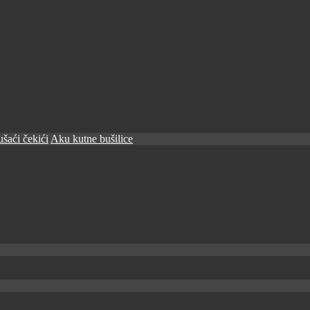
šaći čekići
Aku kutne bušilice