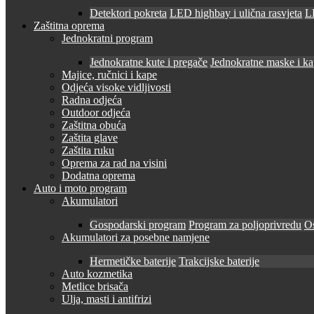
Detektori pokreta
LED highbay i ulična rasvjeta
LE
Zaštitna oprema
Jednokratni program
Jednokratne kute i pregače
Jednokratne maske i k
Majice, ručnici i kape
Odjeća visoke vidljivosti
Radna odjeća
Outdoor odjeća
Zaštitna obuća
Zaštita glave
Zaštita ruku
Oprema za rad na visini
Dodatna oprema
Auto i moto program
Akumulatori
Gospodarski program
Program za poljoprivredu
O
Akumulatori za posebne namjene
Hermetičke baterije
Trakcijske baterije
Auto kozmetika
Metlice brisača
Ulja, masti i antifrizi