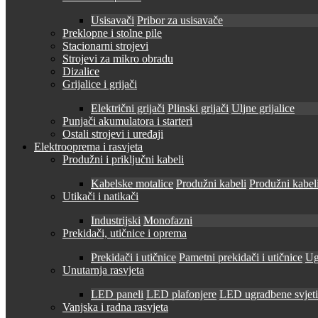
Usisavači
Pribor za usisavače
Preklopne i stolne pile
Stacionarni strojevi
Strojevi za mikro obradu
Dizalice
Grijalice i grijači
Električni grijači
Plinski grijači
Uljne grijalice
Punjači akumulatora i starteri
Ostali strojevi i uređaji
Elektrooprema i rasvjeta
Produžni i priključni kabeli
Kabelske motalice
Produžni kabeli
Produžni kabeli
Utikači i natikači
Industrijski
Monofazni
Prekidači, utičnice i oprema
Prekidači i utičnice
Pametni prekidači i utičnice
Ug
Unutarnja rasvjeta
LED paneli
LED plafonjere
LED ugradbene svjetil
Vanjska i radna rasvjeta