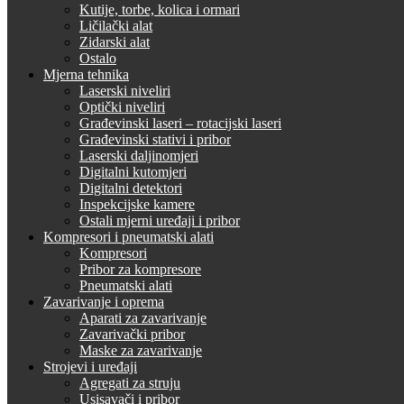
Kutije, torbe, kolica i ormari
Ličilački alat
Zidarski alat
Ostalo
Mjerna tehnika
Laserski niveliri
Optički niveliri
Građevinski laseri – rotacijski laseri
Građevinski stativi i pribor
Laserski daljinomjeri
Digitalni kutomjeri
Digitalni detektori
Inspekcijske kamere
Ostali mjerni uređaji i pribor
Kompresori i pneumatski alati
Kompresori
Pribor za kompresore
Pneumatski alati
Zavarivanje i oprema
Aparati za zavarivanje
Zavarivački pribor
Maske za zavarivanje
Strojevi i uređaji
Agregati za struju
Usisavači i pribor