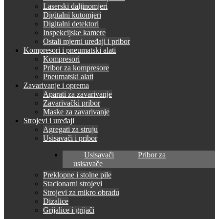
Laserski daljinomjeri
Digitalni kutomjeri
Digitalni detektori
Inspekcijske kamere
Ostali mjerni uređaji i pribor
Kompresori i pneumatski alati
Kompresori
Pribor za kompresore
Pneumatski alati
Zavarivanje i oprema
Aparati za zavarivanje
Zavarivački pribor
Maske za zavarivanje
Strojevi i uređaji
Agregati za struju
Usisavači i pribor
Usisavači
Pribor za
usisavače
Preklopne i stolne pile
Stacionarni strojevi
Strojevi za mikro obradu
Dizalice
Grijalice i grijači