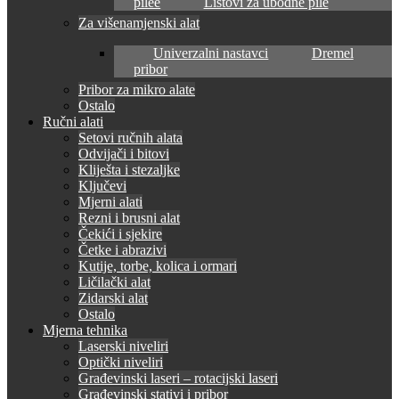
pilee
Listovi za ubodne pile
Za višenamjenski alat
Univerzalni nastavci
Dremel
pribor
Pribor za mikro alate
Ostalo
Ručni alati
Setovi ručnih alata
Odvijači i bitovi
Kliješta i stezaljke
Ključevi
Mjerni alati
Rezni i brusni alat
Čekići i sjekire
Četke i abrazivi
Kutije, torbe, kolica i ormari
Ličilački alat
Zidarski alat
Ostalo
Mjerna tehnika
Laserski niveliri
Optički niveliri
Građevinski laseri – rotacijski laseri
Građevinski stativi i pribor