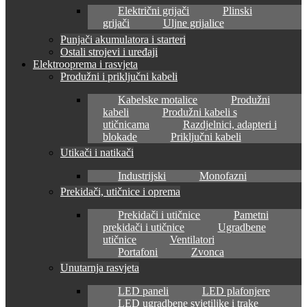
Električni grijači
Plinski
grijači
Uljne grijalice
Punjači akumulatora i starteri
Ostali strojevi i uređaji
Elektrooprema i rasvjeta
Produžni i priključni kabeli
Kabelske motalice
Produžni
kabeli
Produžni kabeli s
utičnicama
Razdjelnici, adapteri i
blokade
Priključni kabeli
Utikači i natikači
Industrijski
Monofazni
Prekidači, utičnice i oprema
Prekidači i utičnice
Pametni
prekidači i utičnice
Ugradbene
utičnice
Ventilatori
Portafoni
Zvonca
Unutarnja rasvjeta
LED paneli
LED plafonjere
LED ugradbene svjetiljke i trake