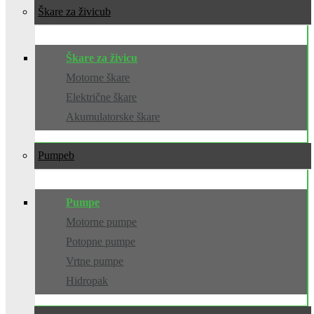
Škare za živicu
Škare za živicu
Motorne škare
Električne škare
Akumulatorske škare
Pumpe
Pumpe
Motorne pumpe
Potopne pumpe
Vrtne pumpe
Hidropak