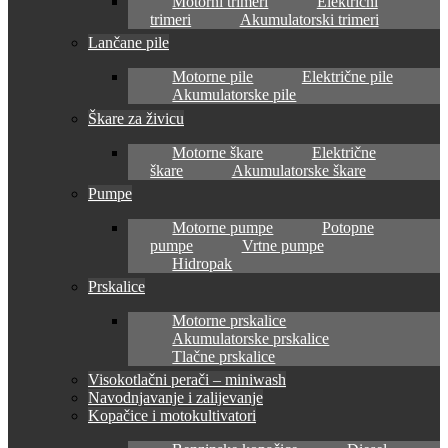
Motorni trimeri
Električni
trimeri
Akumulatorski trimeri
Lančane pile
Motorne pile
Električne pile
Akumulatorske pile
Škare za živicu
Motorne škare
Električne
škare
Akumulatorske škare
Pumpe
Motorne pumpe
Potopne
pumpe
Vrtne pumpe
Hidropak
Prskalice
Motorne prskalice
Akumulatorske prskalice
Tlačne prskalice
Visokotlačni perači – miniwash
Navodnjavanje i zalijevanje
Kopačice i motokultivatori