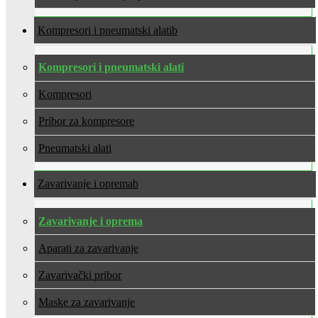
Kompresori i pneumatski alati
Kompresori i pneumatski alati
Kompresori
Pribor za kompresore
Pneumatski alati
Zavarivanje i oprema
Zavarivanje i oprema
Aparati za zavarivanje
Zavarivački pribor
Maske za zavarivanje