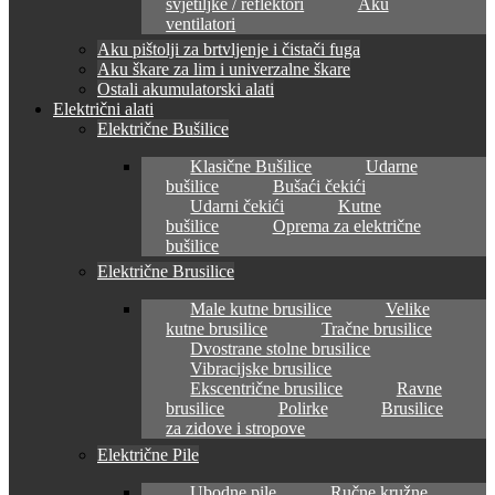
svjetiljke / reflektori
Aku
ventilatori
Aku pištolji za brtvljenje i čistači fuga
Aku škare za lim i univerzalne škare
Ostali akumulatorski alati
Električni alati
Električne Bušilice
Klasične Bušilice
Udarne
bušilice
Bušaći čekići
Udarni čekići
Kutne
bušilice
Oprema za električne
bušilice
Električne Brusilice
Male kutne brusilice
Velike
kutne brusilice
Tračne brusilice
Dvostrane stolne brusilice
Vibracijske brusilice
Ekscentrične brusilice
Ravne
brusilice
Polirke
Brusilice
za zidove i stropove
Električne Pile
Ubodne pile
Ručne kružne