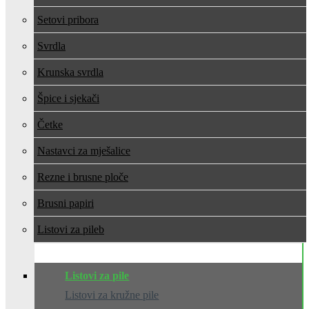
Setovi pribora
Svrdla
Krunska svrdla
Špice i sjekači
Četke
Nastavci za mješalice
Rezne i brusne ploče
Brusni papiri
Listovi za pile
Listovi za pile
Listovi za kružne pile