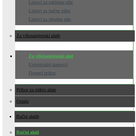
Listovi za sabljaste pile
Listovi za tračne pilee
Listovi za ubodne pile
Za višenamjenski alat
Za višenamjenski alat
Univerzalni nastavci
Dremel pribor
Pribor za mikro alate
Ostalo
Ručni alati
Ručni alati