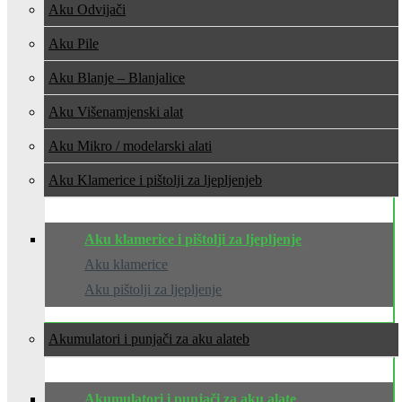
Aku Odvijači
Aku Pile
Aku Blanje – Blanjalice
Aku Višenamjenski alat
Aku Mikro / modelarski alati
Aku Klamerice i pištolji za ljepljenje
Aku klamerice i pištolji za ljepljenje
Aku klamerice
Aku pištolji za ljepljenje
Akumulatori i punjači za aku alate
Akumulatori i punjači za aku alate