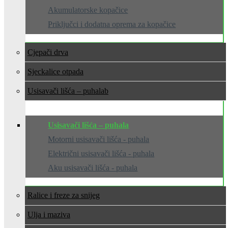
Akumulatorske kopačice
Priključci i dodatna oprema za kopačice
Cjepači drva
Sjeckalice otpada
Usisavači lišća – puhala
Usisavači lišća – puhala
Motorni usisavači lišća - puhala
Električni usisavači lišća - puhala
Aku usisavači lišća - puhala
Ralice i freze za snijeg
Ulja i maziva