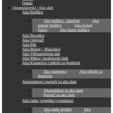
Ostalo
Akumulatorski / Aku alati
Aku Bušilice
Aku bušilice - klasične
Aku
udarne bušilice
Aku bušaći
čekići
Aku kutne bušilice
Aku Brusilice
Aku Odvijači
Aku Pile
Aku Blanje – Blanjalice
Aku Višenamjenski alat
Aku Mikro / modelarski alati
Aku Klamerice i pištolji za ljepljenje
Aku klamerice
Aku pištolji za
ljepljenje
Akumulatori i punjači za aku alate
Akumulatori za aku alate
Punjači za aku alate
Aku radio, svjetiljke i ventilatori
Aku radio uređaji
Aku