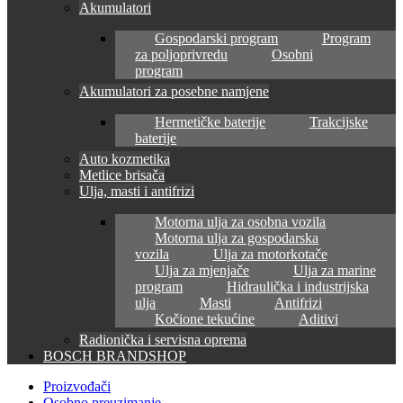
Akumulatori
Gospodarski program
Program
za poljoprivredu
Osobni
program
Akumulatori za posebne namjene
Hermetičke baterije
Trakcijske
baterije
Auto kozmetika
Metlice brisača
Ulja, masti i antifrizi
Motorna ulja za osobna vozila
Motorna ulja za gospodarska
vozila
Ulja za motorkotače
Ulja za mjenjače
Ulja za marine
program
Hidraulička i industrijska
ulja
Masti
Antifrizi
Kočione tekućine
Aditivi
Radionička i servisna oprema
BOSCH BRANDSHOP
Proizvođači
Osobno preuzimanje