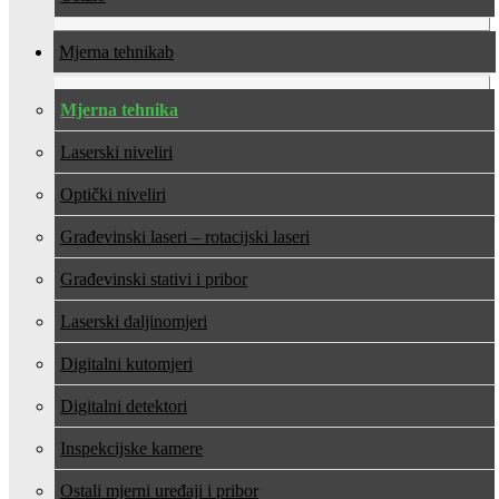
Mjerna tehnika
Mjerna tehnika
Laserski niveliri
Optički niveliri
Građevinski laseri – rotacijski laseri
Građevinski stativi i pribor
Laserski daljinomjeri
Digitalni kutomjeri
Digitalni detektori
Inspekcijske kamere
Ostali mjerni uređaji i pribor