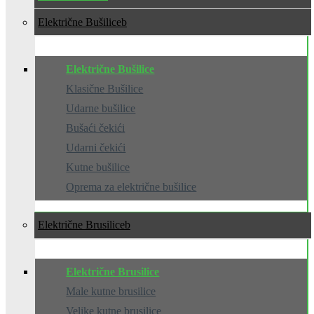
Električne Bušilice
Električne Bušilice
Klasične Bušilice
Udarne bušilice
Bušaći čekići
Udarni čekići
Kutne bušilice
Oprema za električne bušilice
Električne Brusilice
Električne Brusilice
Male kutne brusilice
Velike kutne brusilice