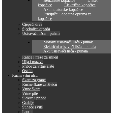
Benzinske kopačice
Diesel
kopačice
Električne kopačice
Akumulatorske kopačice
Priključci i dodatna oprema za
kopačice
Cjepači drva
Sjeckalice otpada
Usisavači lišća – puhala
Motorni usisavači lišća - puhala
Električni usisavači lišća - puhala
Aku usisavači lišća - puhala
Ralice i freze za snijeg
Ulja i maziva
Pribor za vrtne alate
Ostalo
Ručni vrtni alati
Škare za grane
Ručne škare za živicu
Vrtne škare
Vrtne pile
Sjekire i pribor
Grablje
Štihače i vile
Lopate