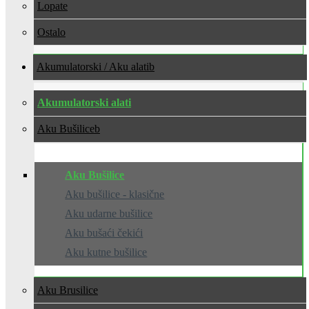
Lopate
Ostalo
Akumulatorski / Aku alati
Akumulatorski alati
Aku Bušilice
Aku Bušilice
Aku bušilice - klasične
Aku udarne bušilice
Aku bušaći čekići
Aku kutne bušilice
Aku Brusilice