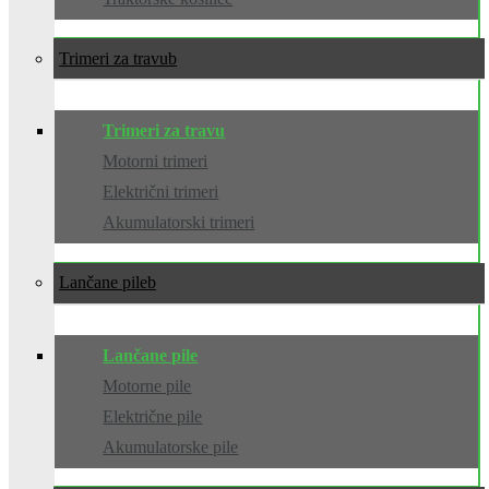
Trimeri za travu
Trimeri za travu
Motorni trimeri
Električni trimeri
Akumulatorski trimeri
Lančane pile
Lančane pile
Motorne pile
Električne pile
Akumulatorske pile