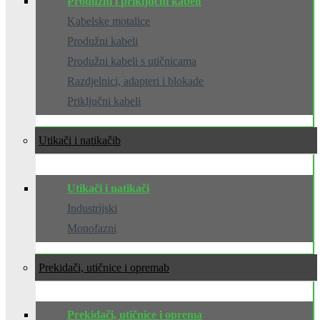
Produžni i priključni kabeli
Kabelske motalice
Produžni kabeli
Produžni kabeli s utičnicama
Razdjelnici, adapteri i blokade
Priključni kabeli
Utikači i natikači
Utikači i natikači
Industrijski
Monofazni
Prekidači, utičnice i oprema
Prekidači, utičnice i oprema