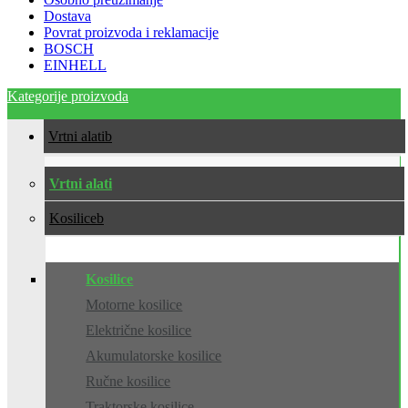
Dostava
Povrat proizvoda i reklamacije
BOSCH
EINHELL
Kategorije proizvoda
Vrtni alati
Vrtni alati
Kosilice
Kosilice
Motorne kosilice
Električne kosilice
Akumulatorske kosilice
Ručne kosilice
Traktorske kosilice