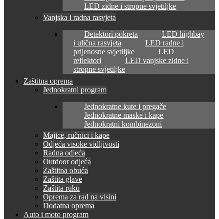
LED zidne i stropne svjetiljke
Vanjska i radna rasvjeta
Detektori pokreta
LED highbay
i ulična rasvjeta
LED radne i
prijenosne svjetiljke
LED
reflektori
LED vanjske zidne i
stropne svjetiljke
Zaštitna oprema
Jednokratni program
Jednokratne kute i pregače
Jednokratne maske i kape
Jednokratni kombinezoni
Majice, ručnici i kape
Odjeća visoke vidljivosti
Radna odjeća
Outdoor odjeća
Zaštitna obuća
Zaštita glave
Zaštita ruku
Oprema za rad na visini
Dodatna oprema
Auto i moto program