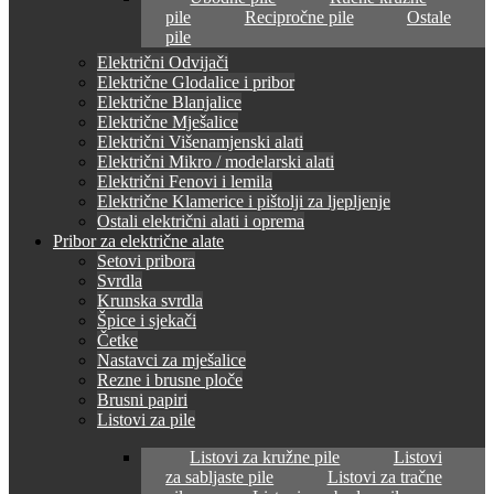
pile
Recipročne pile
Ostale
pile
Električni Odvijači
Električne Glodalice i pribor
Električne Blanjalice
Električne Mješalice
Električni Višenamjenski alati
Električni Mikro / modelarski alati
Električni Fenovi i lemila
Električne Klamerice i pištolji za ljepljenje
Ostali električni alati i oprema
Pribor za električne alate
Setovi pribora
Svrdla
Krunska svrdla
Špice i sjekači
Četke
Nastavci za mješalice
Rezne i brusne ploče
Brusni papiri
Listovi za pile
Listovi za kružne pile
Listovi
za sabljaste pile
Listovi za tračne