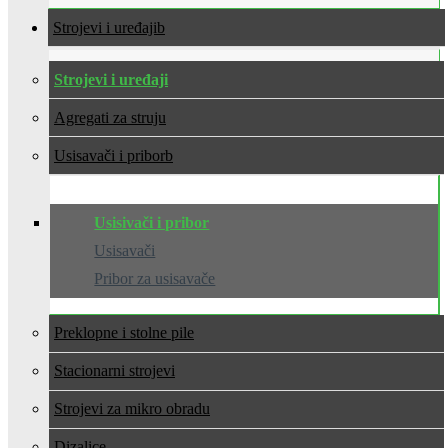
Strojevi i uređaji
Strojevi i uređaji
Agregati za struju
Usisavači i pribor
Usisivači i pribor
Usisavači
Pribor za usisavače
Preklopne i stolne pile
Stacionarni strojevi
Strojevi za mikro obradu
Dizalice