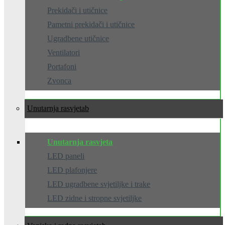
Prekidači i utičnice
Pametni prekidači i utičnice
Ugradbene utičnice
Ventilatori
Portafoni
Zvonca
Unutarnja rasvjeta
Unutarnja rasvjeta
LED paneli
LED plafonjere
LED ugradbene svjetiljke i trake
LED zidne i stropne svjetiljke