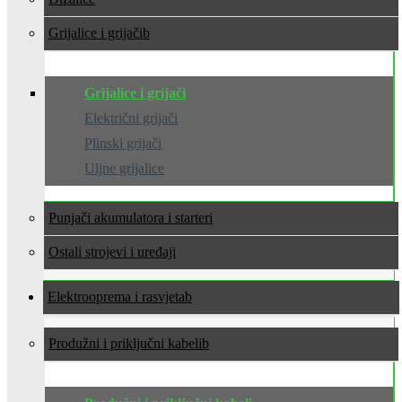
Grijalice i grijači
Grijalice i grijači
Električni grijači
Plinski grijači
Uljne grijalice
Punjači akumulatora i starteri
Ostali strojevi i uređaji
Elektrooprema i rasvjeta
Produžni i priključni kabeli