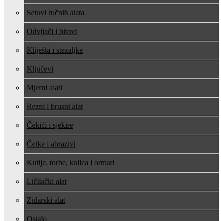
Setovi ručnih alata
Odvijači i bitovi
Kliješta i stezaljke
Ključevi
Mjerni alati
Rezni i brusni alat
Čekići i sjekire
Četke i abrazivi
Kutije, torbe, kolica i ormari
Ličilački alat
Zidarski alat
Ostalo