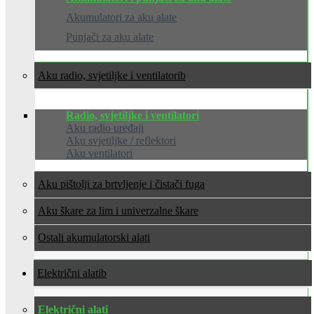
Akumulatori za aku alate
Punjači za aku alate
Aku radio, svjetiljke i ventilatori
Radio, svjetiljke i ventilatori
Aku radio uređaji
Aku svjetiljke / reflektori
Aku ventilatori
Aku pištolji za brtvljenje i čistači fuga
Aku škare za lim i univerzalne škare
Ostali akumulatorski alati
Električni alati
Električni alati