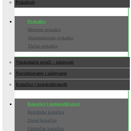
Prskalice
Prskalice
Motorne prskalice
Akumulatorske prskalice
Tlačne prskalice
Visokotlačni perači – miniwash
Navodnjavanje i zalijevanje
Kopačice i motokultivatori
Kopačice i motokultivatori
Benzinske kopačice
Diesel kopačice
Električne kopačice