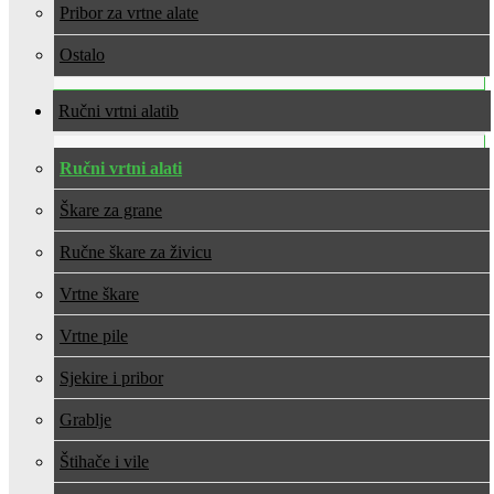
Pribor za vrtne alate
Ostalo
Ručni vrtni alati
Ručni vrtni alati
Škare za grane
Ručne škare za živicu
Vrtne škare
Vrtne pile
Sjekire i pribor
Grablje
Štihače i vile