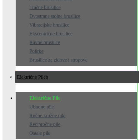
Tračne brusilice
Dvostrane stolne brusilice
Vibracijske brusilice
Ekscentrične brusilice
Ravne brusilice
Polirke
Brusilice za zidove i stropove
Električne Pile
Električne Pile
Ubodne pile
Ručne kružne pile
Recipročne pile
Ostale pile