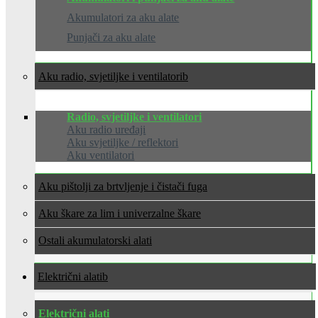
Akumulatori za aku alate
Punjači za aku alate
Aku radio, svjetiljke i ventilatori
Radio, svjetiljke i ventilatori
Aku radio uređaji
Aku svjetiljke / reflektori
Aku ventilatori
Aku pištolji za brtvljenje i čistači fuga
Aku škare za lim i univerzalne škare
Ostali akumulatorski alati
Električni alati
Električni alati