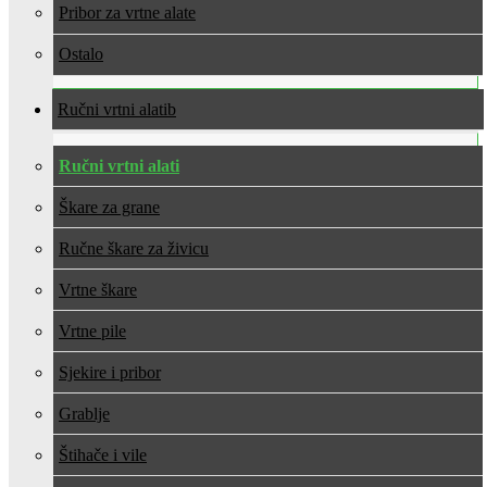
Pribor za vrtne alate
Ostalo
Ručni vrtni alati
Ručni vrtni alati
Škare za grane
Ručne škare za živicu
Vrtne škare
Vrtne pile
Sjekire i pribor
Grablje
Štihače i vile