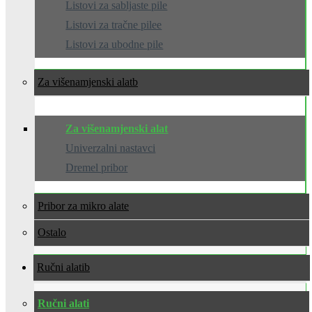
Listovi za sabljaste pile
Listovi za tračne pilee
Listovi za ubodne pile
Za višenamjenski alat
Za višenamjenski alat
Univerzalni nastavci
Dremel pribor
Pribor za mikro alate
Ostalo
Ručni alati
Ručni alati