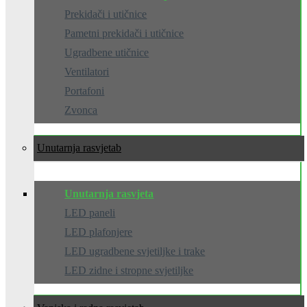
Prekidači i utičnice
Pametni prekidači i utičnice
Ugradbene utičnice
Ventilatori
Portafoni
Zvonca
Unutarnja rasvjeta
Unutarnja rasvjeta
LED paneli
LED plafonjere
LED ugradbene svjetiljke i trake
LED zidne i stropne svjetiljke