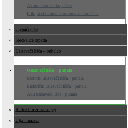
Akumulatorske kopačice
Priključci i dodatna oprema za kopačice
Cjepači drva
Sjeckalice otpada
Usisavači lišća – puhala
Usisavači lišća – puhala
Motorni usisavači lišća - puhala
Električni usisavači lišća - puhala
Aku usisavači lišća - puhala
Ralice i freze za snijeg
Ulja i maziva