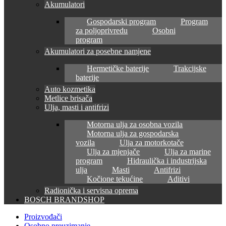
Akumulatori
Gospodarski program
Program
za poljoprivredu
Osobni
program
Akumulatori za posebne namjene
Hermetičke baterije
Trakcijske
baterije
Auto kozmetika
Metlice brisača
Ulja, masti i antifrizi
Motorna ulja za osobna vozila
Motorna ulja za gospodarska
vozila
Ulja za motorkotače
Ulja za mjenjače
Ulja za marine
program
Hidraulička i industrijska
ulja
Masti
Antifrizi
Kočione tekućine
Aditivi
Radionička i servisna oprema
BOSCH BRANDSHOP
Proizvođači
Osobno preuzimanje