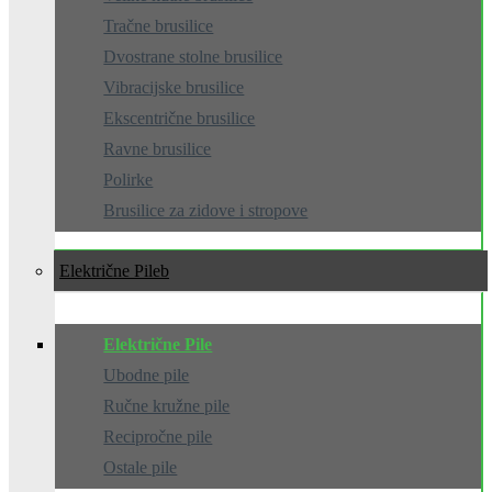
Tračne brusilice
Dvostrane stolne brusilice
Vibracijske brusilice
Ekscentrične brusilice
Ravne brusilice
Polirke
Brusilice za zidove i stropove
Električne Pile
Električne Pile
Ubodne pile
Ručne kružne pile
Recipročne pile
Ostale pile