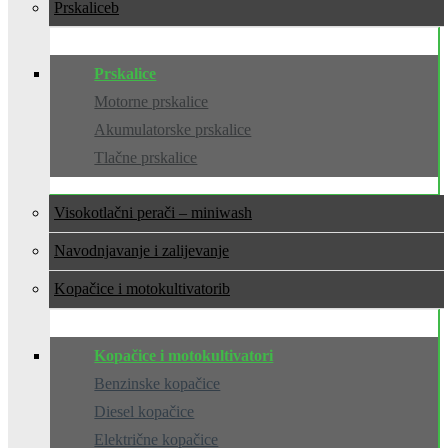
Prskalice
Prskalice
Motorne prskalice
Akumulatorske prskalice
Tlačne prskalice
Visokotlačni perači – miniwash
Navodnjavanje i zalijevanje
Kopačice i motokultivatori
Kopačice i motokultivatori
Benzinske kopačice
Diesel kopačice
Električne kopačice