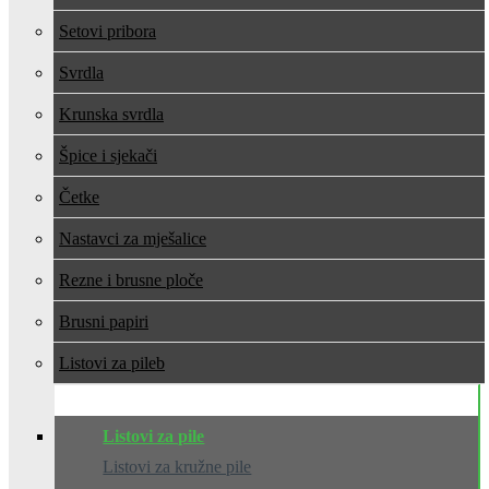
Setovi pribora
Svrdla
Krunska svrdla
Špice i sjekači
Četke
Nastavci za mješalice
Rezne i brusne ploče
Brusni papiri
Listovi za pile
Listovi za pile
Listovi za kružne pile