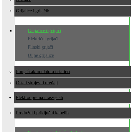
Grijalice i grijači
Grijalice i grijači
Električni grijači
Plinski grijači
Uljne grijalice
Punjači akumulatora i starteri
Ostali strojevi i uređaji
Elektrooprema i rasvjeta
Produžni i priključni kabeli