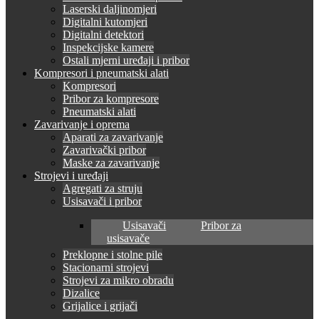
Laserski daljinomjeri
Digitalni kutomjeri
Digitalni detektori
Inspekcijske kamere
Ostali mjerni uređaji i pribor
Kompresori i pneumatski alati
Kompresori
Pribor za kompresore
Pneumatski alati
Zavarivanje i oprema
Aparati za zavarivanje
Zavarivački pribor
Maske za zavarivanje
Strojevi i uređaji
Agregati za struju
Usisavači i pribor
Usisavači
Pribor za
usisavače
Preklopne i stolne pile
Stacionarni strojevi
Strojevi za mikro obradu
Dizalice
Grijalice i grijači