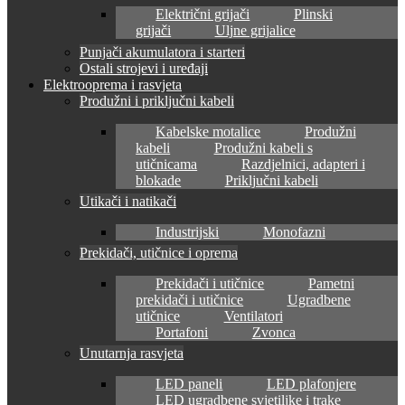
Električni grijači
Plinski
grijači
Uljne grijalice
Punjači akumulatora i starteri
Ostali strojevi i uređaji
Elektrooprema i rasvjeta
Produžni i priključni kabeli
Kabelske motalice
Produžni
kabeli
Produžni kabeli s
utičnicama
Razdjelnici, adapteri i
blokade
Priključni kabeli
Utikači i natikači
Industrijski
Monofazni
Prekidači, utičnice i oprema
Prekidači i utičnice
Pametni
prekidači i utičnice
Ugradbene
utičnice
Ventilatori
Portafoni
Zvonca
Unutarnja rasvjeta
LED paneli
LED plafonjere
LED ugradbene svjetiljke i trake