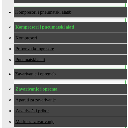
Kompresori i pneumatski alati
Kompresori i pneumatski alati
Kompresori
Pribor za kompresore
Pneumatski alati
Zavarivanje i oprema
Zavarivanje i oprema
Aparati za zavarivanje
Zavarivački pribor
Maske za zavarivanje