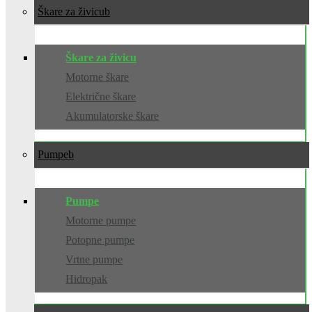
Škare za živicu
Škare za živicu
Motorne škare
Električne škare
Akumulatorske škare
Pumpe
Pumpe
Motorne pumpe
Potopne pumpe
Vrtne pumpe
Hidropak