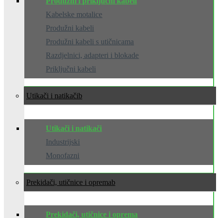
Produžni i priključni kabeli
Kabelske motalice
Produžni kabeli
Produžni kabeli s utičnicama
Razdjelnici, adapteri i blokade
Priključni kabeli
Utikači i natikači
Utikači i natikači
Industrijski
Monofazni
Prekidači, utičnice i oprema
Prekidači, utičnice i oprema