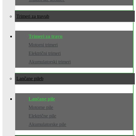
Trimeri za travu
Trimeri za travu
Motorni trimeri
Električni trimeri
Akumulatorski trimeri
Lančane pile
Lančane pile
Motorne pile
Električne pile
Akumulatorske pile