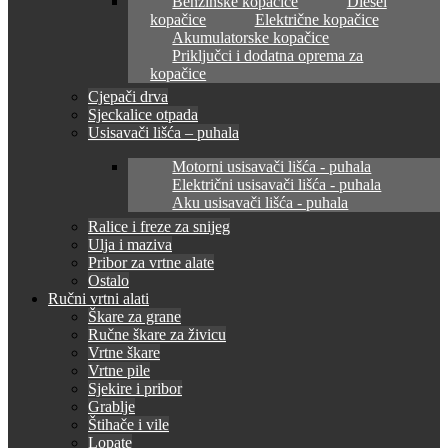
Benzinske kopačice
Diesel
kopačice
Električne kopačice
Akumulatorske kopačice
Priključci i dodatna oprema za
kopačice
Cjepači drva
Sjeckalice otpada
Usisavači lišća – puhala
Motorni usisavači lišća - puhala
Električni usisavači lišća - puhala
Aku usisavači lišća - puhala
Ralice i freze za snijeg
Ulja i maziva
Pribor za vrtne alate
Ostalo
Ručni vrtni alati
Škare za grane
Ručne škare za živicu
Vrtne škare
Vrtne pile
Sjekire i pribor
Grablje
Štihače i vile
Lopate