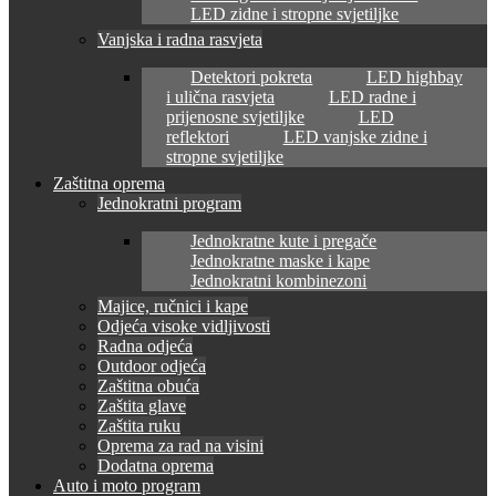
LED zidne i stropne svjetiljke
Vanjska i radna rasvjeta
Detektori pokreta
LED highbay
i ulična rasvjeta
LED radne i
prijenosne svjetiljke
LED
reflektori
LED vanjske zidne i
stropne svjetiljke
Zaštitna oprema
Jednokratni program
Jednokratne kute i pregače
Jednokratne maske i kape
Jednokratni kombinezoni
Majice, ručnici i kape
Odjeća visoke vidljivosti
Radna odjeća
Outdoor odjeća
Zaštitna obuća
Zaštita glave
Zaštita ruku
Oprema za rad na visini
Dodatna oprema
Auto i moto program