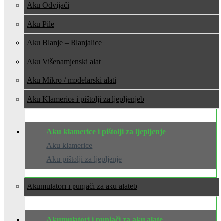
Aku Odvijači
Aku Pile
Aku Blanje – Blanjalice
Aku Višenamjenski alat
Aku Mikro / modelarski alati
Aku Klamerice i pištolji za ljepljenje
Aku klamerice i pištolji za ljepljenje
Aku klamerice
Aku pištolji za ljepljenje
Akumulatori i punjači za aku alate
Akumulatori i punjači za aku alate