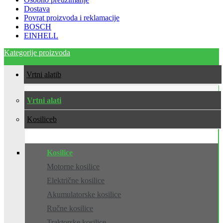
Dostava
Povrat proizvoda i reklamacije
BOSCH
EINHELL
Kategorije proizvoda
Vrtni alati
Vrtni alati
Kosilice
Kosilice
Motorne kosilice
Električne kosilice
Akumulatorske kosilice
Ručne kosilice
Traktorske kosilice