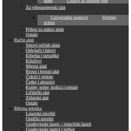
pilee
Listovi za ubodne pile
Za višenamjenski alat
Univerzalni nastavci
Dremel
pribor
Pribor za mikro alate
Ostalo
Ručni alati
Setovi ručnih alata
Odvijači i bitovi
Kliješta i stezaljke
Ključevi
Mjerni alati
Rezni i brusni alat
Čekići i sjekire
Četke i abrazivi
Kutije, torbe, kolica i ormari
Ličilački alat
Zidarski alat
Ostalo
Mjerna tehnika
Laserski niveliri
Optički niveliri
Građevinski laseri – rotacijski laseri
Građevinski stativi i pribor