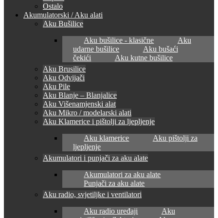
Ostalo
Akumulatorski / Aku alati
Aku Bušilice
Aku bušilice - klasične
Aku
udarne bušilice
Aku bušaći
čekići
Aku kutne bušilice
Aku Brusilice
Aku Odvijači
Aku Pile
Aku Blanje – Blanjalice
Aku Višenamjenski alat
Aku Mikro / modelarski alati
Aku Klamerice i pištolji za ljepljenje
Aku klamerice
Aku pištolji za
ljepljenje
Akumulatori i punjači za aku alate
Akumulatori za aku alate
Punjači za aku alate
Aku radio, svjetiljke i ventilatori
Aku radio uređaji
Aku