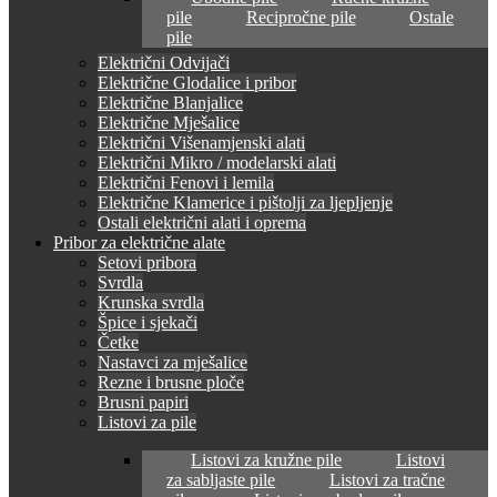
pile
Recipročne pile
Ostale
pile
Električni Odvijači
Električne Glodalice i pribor
Električne Blanjalice
Električne Mješalice
Električni Višenamjenski alati
Električni Mikro / modelarski alati
Električni Fenovi i lemila
Električne Klamerice i pištolji za ljepljenje
Ostali električni alati i oprema
Pribor za električne alate
Setovi pribora
Svrdla
Krunska svrdla
Špice i sjekači
Četke
Nastavci za mješalice
Rezne i brusne ploče
Brusni papiri
Listovi za pile
Listovi za kružne pile
Listovi
za sabljaste pile
Listovi za tračne