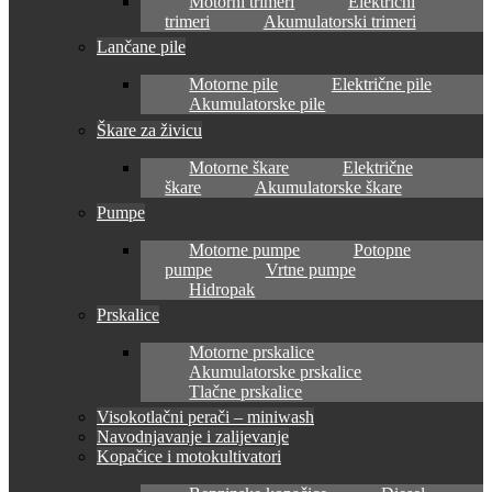
Motorni trimeri
Električni
trimeri
Akumulatorski trimeri
Lančane pile
Motorne pile
Električne pile
Akumulatorske pile
Škare za živicu
Motorne škare
Električne
škare
Akumulatorske škare
Pumpe
Motorne pumpe
Potopne
pumpe
Vrtne pumpe
Hidropak
Prskalice
Motorne prskalice
Akumulatorske prskalice
Tlačne prskalice
Visokotlačni perači – miniwash
Navodnjavanje i zalijevanje
Kopačice i motokultivatori