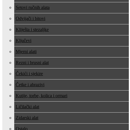
Setovi ručnih alata
Odvijači i bitovi
Kliješta i stezaljke
Ključevi
Mjerni alati
Rezni i brusni alat
Čekići i sjekire
Četke i abrazivi
Kutije, torbe, kolica i ormari
Ličilački alat
Zidarski alat
Ostalo