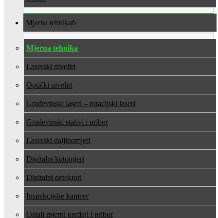
Mjerna tehnika
Mjerna tehnika
Laserski niveliri
Optički niveliri
Građevinski laseri – rotacijski laseri
Građevinski stativi i pribor
Laserski daljinomjeri
Digitalni kutomjeri
Digitalni detektori
Inspekcijske kamere
Ostali mjerni uređaji i pribor