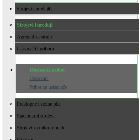
Strojevi i uređaji
Strojevi i uređaji
Agregati za struju
Usisavači i pribor
Usisivači i pribor
Usisavači
Pribor za usisavače
Preklopne i stolne pile
Stacionarni strojevi
Strojevi za mikro obradu
Dizalice