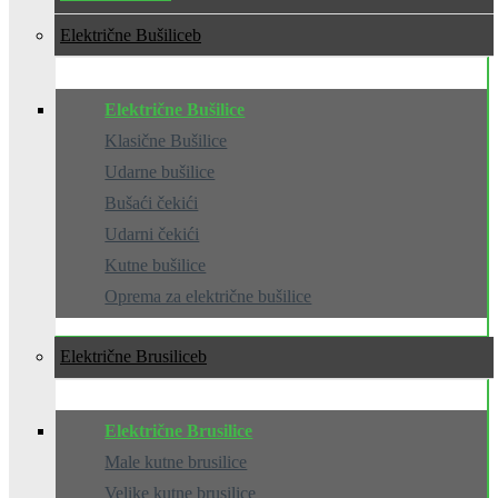
Električne Bušilice
Električne Bušilice
Klasične Bušilice
Udarne bušilice
Bušaći čekići
Udarni čekići
Kutne bušilice
Oprema za električne bušilice
Električne Brusilice
Električne Brusilice
Male kutne brusilice
Velike kutne brusilice