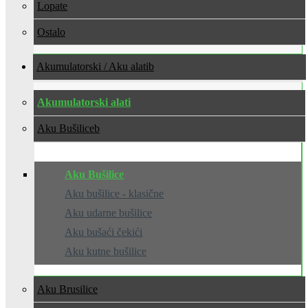
Lopate
Ostalo
Akumulatorski / Aku alati
Akumulatorski alati
Aku Bušilice
Aku Bušilice
Aku bušilice - klasične
Aku udarne bušilice
Aku bušaći čekići
Aku kutne bušilice
Aku Brusilice