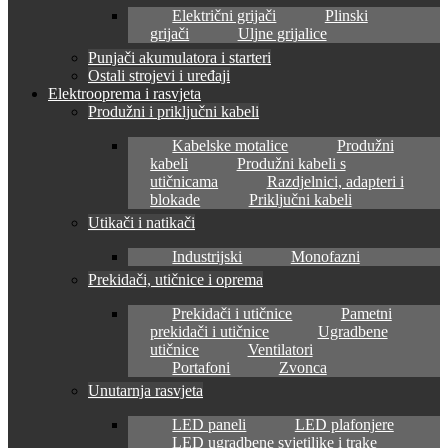
Električni grijači
Plinski
grijači
Uljne grijalice
Punjači akumulatora i starteri
Ostali strojevi i uređaji
Elektrooprema i rasvjeta
Produžni i priključni kabeli
Kabelske motalice
Produžni
kabeli
Produžni kabeli s
utičnicama
Razdjelnici, adapteri i
blokade
Priključni kabeli
Utikači i natikači
Industrijski
Monofazni
Prekidači, utičnice i oprema
Prekidači i utičnice
Pametni
prekidači i utičnice
Ugradbene
utičnice
Ventilatori
Portafoni
Zvonca
Unutarnja rasvjeta
LED paneli
LED plafonjere
LED ugradbene svjetiljke i trake