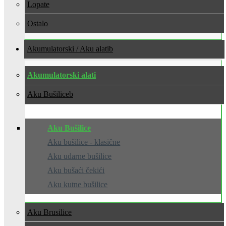
Lopate
Ostalo
Akumulatorski / Aku alati
Akumulatorski alati
Aku Bušilice
Aku Bušilice
Aku bušilice - klasične
Aku udarne bušilice
Aku bušaći čekići
Aku kutne bušilice
Aku Brusilice