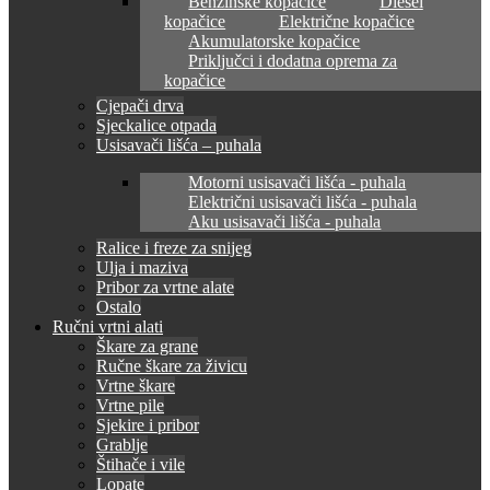
Benzinske kopačice
Diesel
kopačice
Električne kopačice
Akumulatorske kopačice
Priključci i dodatna oprema za
kopačice
Cjepači drva
Sjeckalice otpada
Usisavači lišća – puhala
Motorni usisavači lišća - puhala
Električni usisavači lišća - puhala
Aku usisavači lišća - puhala
Ralice i freze za snijeg
Ulja i maziva
Pribor za vrtne alate
Ostalo
Ručni vrtni alati
Škare za grane
Ručne škare za živicu
Vrtne škare
Vrtne pile
Sjekire i pribor
Grablje
Štihače i vile
Lopate