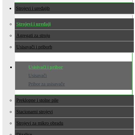
Strojevi i uređaji
Strojevi i uređaji
Agregati za struju
Usisavači i pribor
Usisivači i pribor
Usisavači
Pribor za usisavače
Preklopne i stolne pile
Stacionarni strojevi
Strojevi za mikro obradu
Dizalice