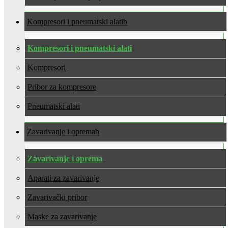
Kompresori i pneumatski alati
Kompresori i pneumatski alati
Kompresori
Pribor za kompresore
Pneumatski alati
Zavarivanje i oprema
Zavarivanje i oprema
Aparati za zavarivanje
Zavarivački pribor
Maske za zavarivanje