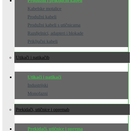
Produžni i priključni kabeli
Kabelske motalice
Produžni kabeli
Produžni kabeli s utičnicama
Razdjelnici, adapteri i blokade
Priključni kabeli
Utikači i natikači
Utikači i natikači
Industrijski
Monofazni
Prekidači, utičnice i oprema
Prekidači, utičnice i oprema