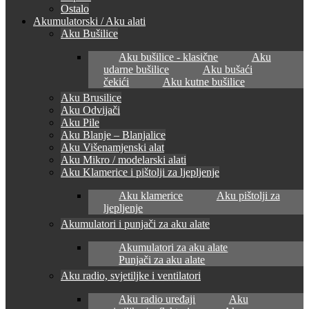
Ostalo
Akumulatorski / Aku alati
Aku Bušilice
Aku bušilice - klasične
Aku
udarne bušilice
Aku bušaći
čekići
Aku kutne bušilice
Aku Brusilice
Aku Odvijači
Aku Pile
Aku Blanje – Blanjalice
Aku Višenamjenski alat
Aku Mikro / modelarski alati
Aku Klamerice i pištolji za ljepljenje
Aku klamerice
Aku pištolji za
ljepljenje
Akumulatori i punjači za aku alate
Akumulatori za aku alate
Punjači za aku alate
Aku radio, svjetiljke i ventilatori
Aku radio uređaji
Aku