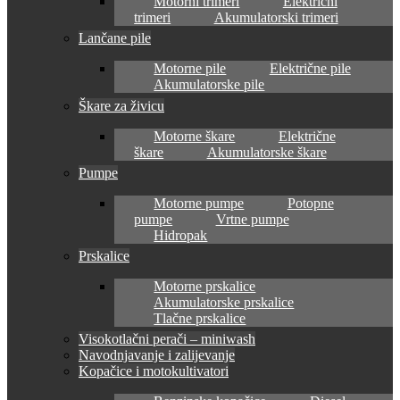
Motorni trimeri
Električni
trimeri
Akumulatorski trimeri
Lančane pile
Motorne pile
Električne pile
Akumulatorske pile
Škare za živicu
Motorne škare
Električne
škare
Akumulatorske škare
Pumpe
Motorne pumpe
Potopne
pumpe
Vrtne pumpe
Hidropak
Prskalice
Motorne prskalice
Akumulatorske prskalice
Tlačne prskalice
Visokotlačni perači – miniwash
Navodnjavanje i zalijevanje
Kopačice i motokultivatori