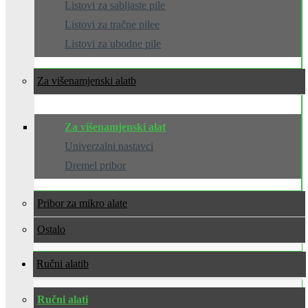
Listovi za sabljaste pile
Listovi za tračne pilee
Listovi za ubodne pile
Za višenamjenski alat
Za višenamjenski alat
Univerzalni nastavci
Dremel pribor
Pribor za mikro alate
Ostalo
Ručni alati
Ručni alati