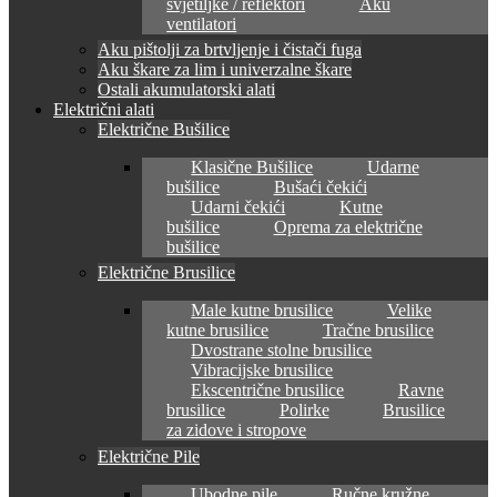
svjetiljke / reflektori
Aku
ventilatori
Aku pištolji za brtvljenje i čistači fuga
Aku škare za lim i univerzalne škare
Ostali akumulatorski alati
Električni alati
Električne Bušilice
Klasične Bušilice
Udarne
bušilice
Bušaći čekići
Udarni čekići
Kutne
bušilice
Oprema za električne
bušilice
Električne Brusilice
Male kutne brusilice
Velike
kutne brusilice
Tračne brusilice
Dvostrane stolne brusilice
Vibracijske brusilice
Ekscentrične brusilice
Ravne
brusilice
Polirke
Brusilice
za zidove i stropove
Električne Pile
Ubodne pile
Ručne kružne