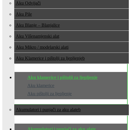
Aku Odvijači
Aku Pile
Aku Blanje – Blanjalice
Aku Višenamjenski alat
Aku Mikro / modelarski alati
Aku Klamerice i pištolji za ljepljenje
Aku klamerice i pištolji za ljepljenje
Aku klamerice
Aku pištolji za ljepljenje
Akumulatori i punjači za aku alate
Akumulatori i punjači za aku alate