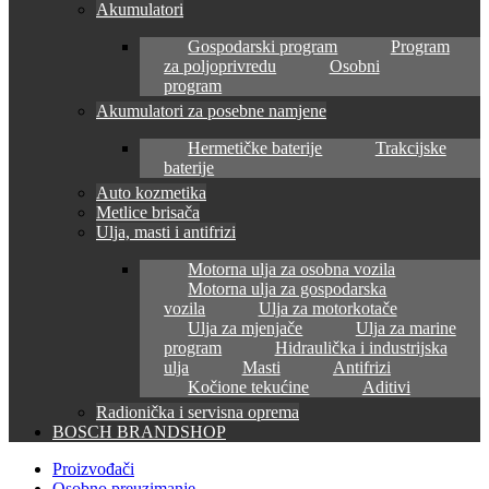
Akumulatori
Gospodarski program
Program
za poljoprivredu
Osobni
program
Akumulatori za posebne namjene
Hermetičke baterije
Trakcijske
baterije
Auto kozmetika
Metlice brisača
Ulja, masti i antifrizi
Motorna ulja za osobna vozila
Motorna ulja za gospodarska
vozila
Ulja za motorkotače
Ulja za mjenjače
Ulja za marine
program
Hidraulička i industrijska
ulja
Masti
Antifrizi
Kočione tekućine
Aditivi
Radionička i servisna oprema
BOSCH BRANDSHOP
Proizvođači
Osobno preuzimanje