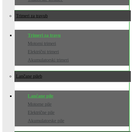
Trimeri za travu
Trimeri za travu
Motorni trimeri
Električni trimeri
Akumulatorski trimeri
Lančane pile
Lančane pile
Motorne pile
Električne pile
Akumulatorske pile