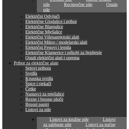
pile
Recipročne pile
Ostale
pile
Električni Odvijači
Električne Glodalice i pribor
Električne Blanjalice
Električne Mješalice
Električni Višenamjenski alati
Električni Mikro / modelarski alati
Električni Fenovi i lemila
Električne Klamerice i pištolji za ljepljenje
Ostali električni alati i oprema
Pribor za električne alate
Setovi pribora
Svrdla
Krunska svrdla
Špice i sjekači
Četke
Nastavci za mješalice
Rezne i brusne ploče
Brusni papiri
Listovi za pile
Listovi za kružne pile
Listovi
za sabljaste pile
Listovi za tračne