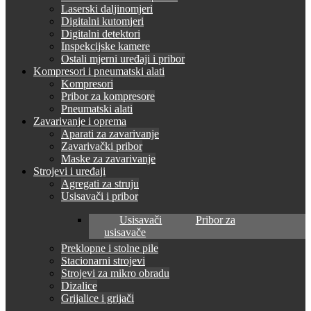
Laserski daljinomjeri
Digitalni kutomjeri
Digitalni detektori
Inspekcijske kamere
Ostali mjerni uređaji i pribor
Kompresori i pneumatski alati
Kompresori
Pribor za kompresore
Pneumatski alati
Zavarivanje i oprema
Aparati za zavarivanje
Zavarivački pribor
Maske za zavarivanje
Strojevi i uređaji
Agregati za struju
Usisavači i pribor
Usisavači
Pribor za
usisavače
Preklopne i stolne pile
Stacionarni strojevi
Strojevi za mikro obradu
Dizalice
Grijalice i grijači