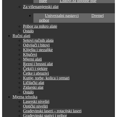
pilee
Listovi za ubodne pile
Za višenamjenski alat
Univerzalni nastavci
Dremel
pribor
Pribor za mikro alate
Ostalo
Ručni alati
Setovi ručnih alata
Odvijači i bitovi
Kliješta i stezaljke
Ključevi
Mjerni alati
Rezni i brusni alat
Čekići i sjekire
Četke i abrazivi
Kutije, torbe, kolica i ormari
Ličilački alat
Zidarski alat
Ostalo
Mjerna tehnika
Laserski niveliri
Optički niveliri
Građevinski laseri – rotacijski laseri
Građevinski stativi i pribor