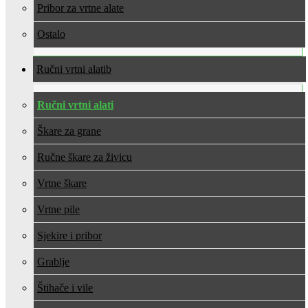
Pribor za vrtne alate
Ostalo
Ručni vrtni alati
Ručni vrtni alati
Škare za grane
Ručne škare za živicu
Vrtne škare
Vrtne pile
Sjekire i pribor
Grablje
Štihače i vile