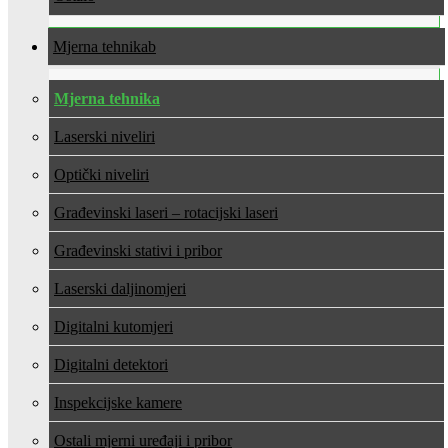
Mjerna tehnika
Mjerna tehnika
Laserski niveliri
Optički niveliri
Građevinski laseri – rotacijski laseri
Građevinski stativi i pribor
Laserski daljinomjeri
Digitalni kutomjeri
Digitalni detektori
Inspekcijske kamere
Ostali mjerni uređaji i pribor