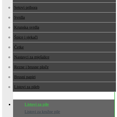
Setovi pribora
Svrdla
Krunska svrdla
Špice i sjekači
Četke
Nastavci za mješalice
Rezne i brusne ploče
Brusni papiri
Listovi za pile
Listovi za pile
Listovi za kružne pile