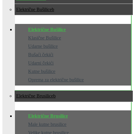
Električne Bušilice
Električne Bušilice
Klasične Bušilice
Udarne bušilice
Bušaći čekići
Udarni čekići
Kutne bušilice
Oprema za električne bušilice
Električne Brusilice
Električne Brusilice
Male kutne brusilice
Velike kutne brusilice