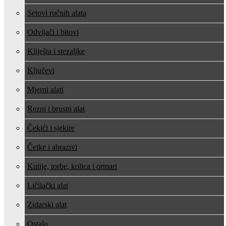
Setovi ručnih alata
Odvijači i bitovi
Kliješta i stezaljke
Ključevi
Mjerni alati
Rezni i brusni alat
Čekići i sjekire
Četke i abrazivi
Kutije, torbe, kolica i ormari
Ličilački alat
Zidarski alat
Ostalo