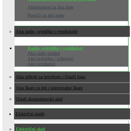
Akumulatori za aku alate
Punjači za aku alate
Aku radio, svjetiljke i ventilatori
Radio, svjetiljke i ventilatori
Aku radio uređaji
Aku svjetiljke / reflektori
Aku ventilatori
Aku pištolji za brtvljenje i čistači fuga
Aku škare za lim i univerzalne škare
Ostali akumulatorski alati
Električni alati
Električni alati