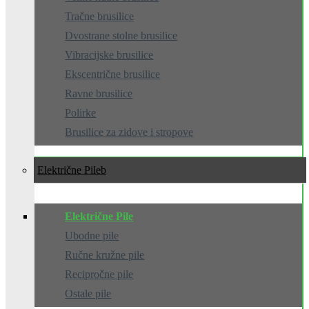
Tračne brusilice
Dvostrane stolne brusilice
Vibracijske brusilice
Ekscentrične brusilice
Ravne brusilice
Polirke
Brusilice za zidove i stropove
Električne Pile
Električne Pile
Ubodne pile
Ručne kružne pile
Recipročne pile
Ostale pile