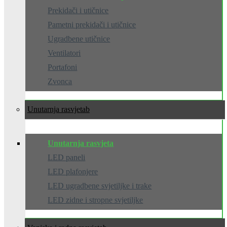
Prekidači i utičnice
Pametni prekidači i utičnice
Ugradbene utičnice
Ventilatori
Portafoni
Zvonca
Unutarnja rasvjeta
Unutarnja rasvjeta
LED paneli
LED plafonjere
LED ugradbene svjetiljke i trake
LED zidne i stropne svjetiljke