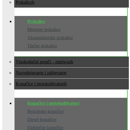
Prskalice
Prskalice
Motorne prskalice
Akumulatorske prskalice
Tlačne prskalice
Visokotlačni perači – miniwash
Navodnjavanje i zalijevanje
Kopačice i motokultivatori
Kopačice i motokultivatori
Benzinske kopačice
Diesel kopačice
Električne kopačice