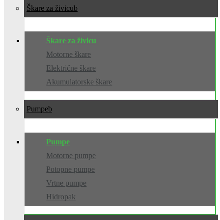
Škare za živicu
Škare za živicu
Motorne škare
Električne škare
Akumulatorske škare
Pumpe
Pumpe
Motorne pumpe
Potopne pumpe
Vrtne pumpe
Hidropak