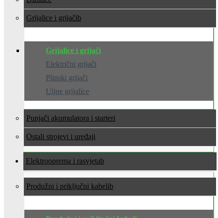
Grijalice i grijači
Grijalice i grijači
Električni grijači
Plinski grijači
Uljne grijalice
Punjači akumulatora i starteri
Ostali strojevi i uređaji
Elektrooprema i rasvjeta
Produžni i priključni kabeli