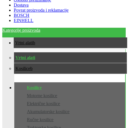
Dostava
Povrat proizvoda i reklamacije
BOSCH
EINHELL
Kategorije proizvoda
Vrtni alati
Vrtni alati
Kosilice
Kosilice
Motorne kosilice
Električne kosilice
Akumulatorske kosilice
Ručne kosilice
Traktorske kosilice