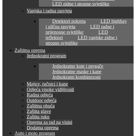
LED zidne i stropne svjetiljke
Vanjska i radna rasvjeta
Detektori pokreta
LED highbay
i ulična rasvjeta
LED radne i
prijenosne svjetiljke
LED
reflektori
LED vanjske zidne i
stropne svjetiljke
Zaštitna oprema
Jednokratni program
Jednokratne kute i pregače
Jednokratne maske i kape
Jednokratni kombinezoni
Majice, ručnici i kape
Odjeća visoke vidljivosti
Radna odjeća
Outdoor odjeća
Zaštitna obuća
Zaštita glave
Zaštita ruku
Oprema za rad na visini
Dodatna oprema
Auto i moto program