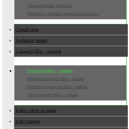
Akumulatorske kopačice
Priključci i dodatna oprema za kopačice
Cjepači drva
Sjeckalice otpada
Usisavači lišća – puhala
Usisavači lišća – puhala
Motorni usisavači lišća - puhala
Električni usisavači lišća - puhala
Aku usisavači lišća - puhala
Ralice i freze za snijeg
Ulja i maziva