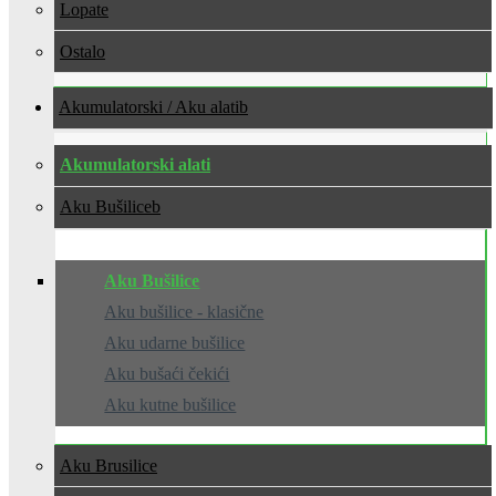
Lopate
Ostalo
Akumulatorski / Aku alati
Akumulatorski alati
Aku Bušilice
Aku Bušilice
Aku bušilice - klasične
Aku udarne bušilice
Aku bušaći čekići
Aku kutne bušilice
Aku Brusilice