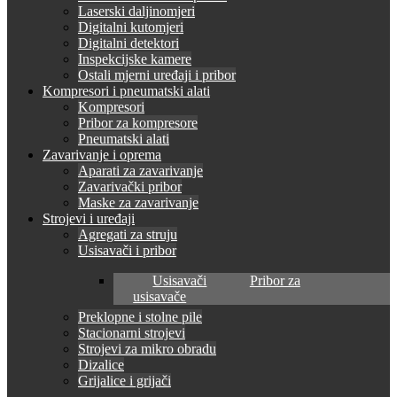
Laserski daljinomjeri
Digitalni kutomjeri
Digitalni detektori
Inspekcijske kamere
Ostali mjerni uređaji i pribor
Kompresori i pneumatski alati
Kompresori
Pribor za kompresore
Pneumatski alati
Zavarivanje i oprema
Aparati za zavarivanje
Zavarivački pribor
Maske za zavarivanje
Strojevi i uređaji
Agregati za struju
Usisavači i pribor
Usisavači
Pribor za
usisavače
Preklopne i stolne pile
Stacionarni strojevi
Strojevi za mikro obradu
Dizalice
Grijalice i grijači