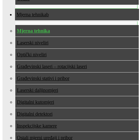
Mjerna tehnika
Mjerna tehnika
Laserski niveliri
Optički niveliri
Građevinski laseri – rotacijski laseri
Građevinski stativi i pribor
Laserski daljinomjeri
Digitalni kutomjeri
Digitalni detektori
Inspekcijske kamere
Ostali mjerni uređaji i pribor