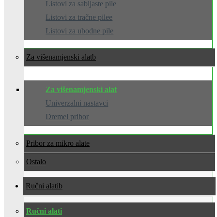
Listovi za sabljaste pile
Listovi za tračne pilee
Listovi za ubodne pile
Za višenamjenski alat
Za višenamjenski alat
Univerzalni nastavci
Dremel pribor
Pribor za mikro alate
Ostalo
Ručni alati
Ručni alati