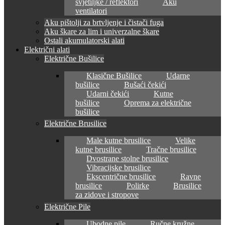
svjetiljke / reflektori
Aku
ventilatori
Aku pištolji za brtvljenje i čistači fuga
Aku škare za lim i univerzalne škare
Ostali akumulatorski alati
Električni alati
Električne Bušilice
Klasične Bušilice
Udarne
bušilice
Bušaći čekići
Udarni čekići
Kutne
bušilice
Oprema za električne
bušilice
Električne Brusilice
Male kutne brusilice
Velike
kutne brusilice
Tračne brusilice
Dvostrane stolne brusilice
Vibracijske brusilice
Ekscentrične brusilice
Ravne
brusilice
Polirke
Brusilice
za zidove i stropove
Električne Pile
Ubodne pile
Ručne kružne