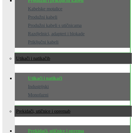
Produžni i priključni kabeli
Kabelske motalice
Produžni kabeli
Produžni kabeli s utičnicama
Razdjelnici, adapteri i blokade
Priključni kabeli
Utikači i natikači
Utikači i natikači
Industrijski
Monofazni
Prekidači, utičnice i oprema
Prekidači, utičnice i oprema