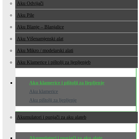
Aku Odvijači
Aku Pile
Aku Blanje – Blanjalice
Aku Višenamjenski alat
Aku Mikro / modelarski alati
Aku Klamerice i pištolji za ljepljenje
Aku klamerice i pištolji za ljepljenje
Aku klamerice
Aku pištolji za ljepljenje
Akumulatori i punjači za aku alate
Akumulatori i punjači za aku alate