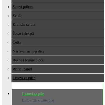
Setovi pribora
Svrdla
Krunska svrdla
Špice i sjekači
Četke
Nastavci za mješalice
Rezne i brusne ploče
Brusni papiri
Listovi za pile
Listovi za pile
Listovi za kružne pile