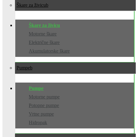
Škare za živicu
Škare za živicu
Motorne škare
Električne škare
Akumulatorske škare
Pumpe
Pumpe
Motorne pumpe
Potopne pumpe
Vrtne pumpe
Hidropak