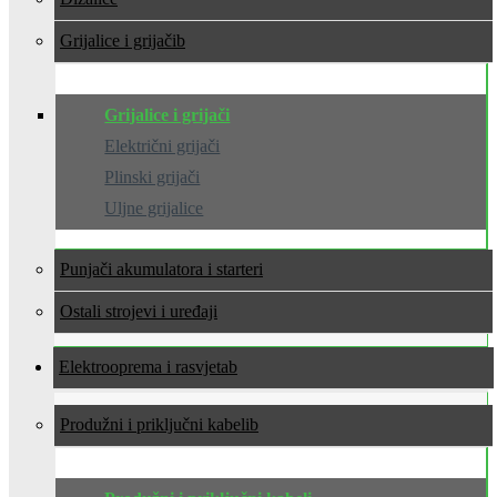
Grijalice i grijači
Grijalice i grijači
Električni grijači
Plinski grijači
Uljne grijalice
Punjači akumulatora i starteri
Ostali strojevi i uređaji
Elektrooprema i rasvjeta
Produžni i priključni kabeli