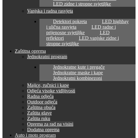
LED zidne i stropne svjetiljke
Vanjska i radna rasvjeta
Detektori pokreta
LED highbay
i ulična rasvjeta
LED radne i
prijenosne svjetiljke
LED
reflektori
LED vanjske zidne i
stropne svjetiljke
Zaštitna oprema
Jednokratni program
Jednokratne kute i pregače
Jednokratne maske i kape
Jednokratni kombinezoni
Majice, ručnici i kape
Odjeća visoke vidljivosti
Radna odjeća
Outdoor odjeća
Zaštitna obuća
Zaštita glave
Zaštita ruku
Oprema za rad na visini
Dodatna oprema
Auto i moto program