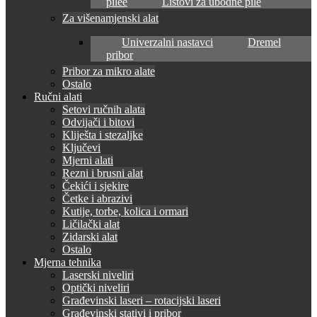
pilee
Listovi za ubodne pile
Za višenamjenski alat
Univerzalni nastavci
Dremel
pribor
Pribor za mikro alate
Ostalo
Ručni alati
Setovi ručnih alata
Odvijači i bitovi
Kliješta i stezaljke
Ključevi
Mjerni alati
Rezni i brusni alat
Čekići i sjekire
Četke i abrazivi
Kutije, torbe, kolica i ormari
Ličilački alat
Zidarski alat
Ostalo
Mjerna tehnika
Laserski niveliri
Optički niveliri
Građevinski laseri – rotacijski laseri
Građevinski stativi i pribor