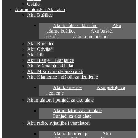
Ostalo
Akumulatorski / Aku alati
Aku Bušilice
Aku bušilice - klasične
Aku
udarne bušilice
Aku bušaći
čekići
Aku kutne bušilice
Aku Brusilice
Aku Odvijači
Aku Pile
Aku Blanje – Blanjalice
Aku Višenamjenski alat
Aku Mikro / modelarski alati
Aku Klamerice i pištolji za ljepljenje
Aku klamerice
Aku pištolji za
ljepljenje
Akumulatori i punjači za aku alate
Akumulatori za aku alate
Punjači za aku alate
Aku radio, svjetiljke i ventilatori
Aku radio uređaji
Aku