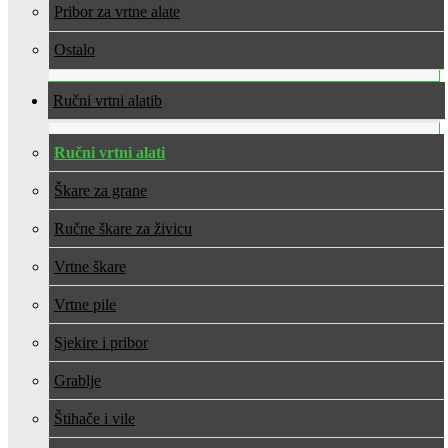
Pribor za vrtne alate
Ostalo
Ručni vrtni alati
Ručni vrtni alati
Škare za grane
Ručne škare za živicu
Vrtne škare
Vrtne pile
Sjekire i pribor
Grablje
Štihače i vile