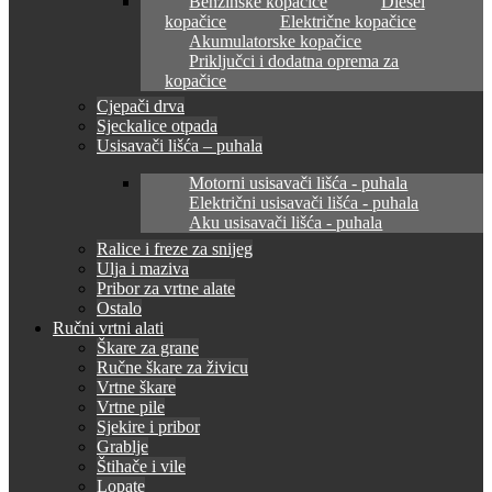
Benzinske kopačice
Diesel
kopačice
Električne kopačice
Akumulatorske kopačice
Priključci i dodatna oprema za
kopačice
Cjepači drva
Sjeckalice otpada
Usisavači lišća – puhala
Motorni usisavači lišća - puhala
Električni usisavači lišća - puhala
Aku usisavači lišća - puhala
Ralice i freze za snijeg
Ulja i maziva
Pribor za vrtne alate
Ostalo
Ručni vrtni alati
Škare za grane
Ručne škare za živicu
Vrtne škare
Vrtne pile
Sjekire i pribor
Grablje
Štihače i vile
Lopate