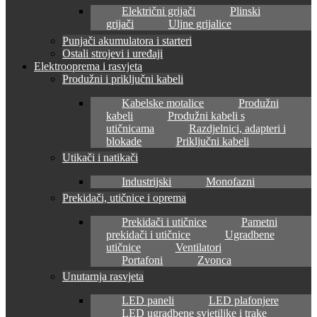
Električni grijači
Plinski
grijači
Uljne grijalice
Punjači akumulatora i starteri
Ostali strojevi i uređaji
Elektrooprema i rasvjeta
Produžni i priključni kabeli
Kabelske motalice
Produžni
kabeli
Produžni kabeli s
utičnicama
Razdjelnici, adapteri i
blokade
Priključni kabeli
Utikači i natikači
Industrijski
Monofazni
Prekidači, utičnice i oprema
Prekidači i utičnice
Pametni
prekidači i utičnice
Ugradbene
utičnice
Ventilatori
Portafoni
Zvonca
Unutarnja rasvjeta
LED paneli
LED plafonjere
LED ugradbene svjetiljke i trake