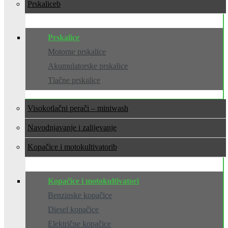
Prskalice
Prskalice
Motorne prskalice
Akumulatorske prskalice
Tlačne prskalice
Visokotlačni perači – miniwash
Navodnjavanje i zalijevanje
Kopačice i motokultivatori
Kopačice i motokultivatori
Benzinske kopačice
Diesel kopačice
Električne kopačice