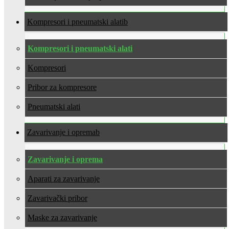
Kompresori i pneumatski alati
Kompresori i pneumatski alati
Kompresori
Pribor za kompresore
Pneumatski alati
Zavarivanje i oprema
Zavarivanje i oprema
Aparati za zavarivanje
Zavarivački pribor
Maske za zavarivanje