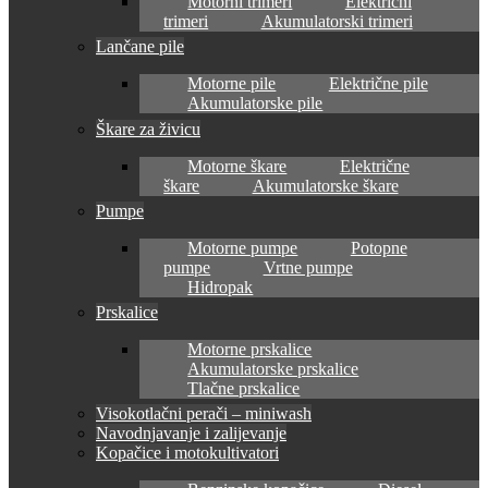
Motorni trimeri
Električni
trimeri
Akumulatorski trimeri
Lančane pile
Motorne pile
Električne pile
Akumulatorske pile
Škare za živicu
Motorne škare
Električne
škare
Akumulatorske škare
Pumpe
Motorne pumpe
Potopne
pumpe
Vrtne pumpe
Hidropak
Prskalice
Motorne prskalice
Akumulatorske prskalice
Tlačne prskalice
Visokotlačni perači – miniwash
Navodnjavanje i zalijevanje
Kopačice i motokultivatori