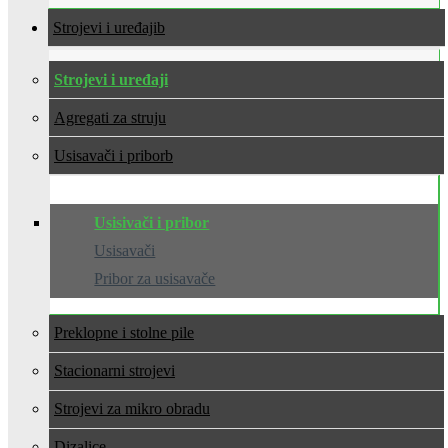
Strojevi i uređaji
Strojevi i uređaji
Agregati za struju
Usisavači i pribor
Usisivači i pribor
Usisavači
Pribor za usisavače
Preklopne i stolne pile
Stacionarni strojevi
Strojevi za mikro obradu
Dizalice