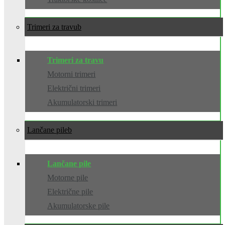
Trimeri za travu
Trimeri za travu
Motorni trimeri
Električni trimeri
Akumulatorski trimeri
Lančane pile
Lančane pile
Motorne pile
Električne pile
Akumulatorske pile