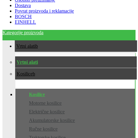
Dostava
Povrat proizvoda i reklamacije
BOSCH
EINHELL
Kategorije proizvoda
Vrtni alati
Vrtni alati
Kosilice
Kosilice
Motorne kosilice
Električne kosilice
Akumulatorske kosilice
Ručne kosilice
Traktorske kosilice