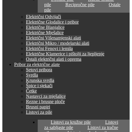
pile
Recipročne pile
Ostale
pile
Električni Odvijači
Električne Glodalice i pribor
Električne Blanjalice
Električne Mješalice
Električni Višenamjenski alati
Električni Mikro / modelarski alati
Električni Fenovi i lemila
Električne Klamerice i pištolji za ljepljenje
Ostali električni alati i oprema
Pribor za električne alate
Setovi pribora
Svrdla
Krunska svrdla
Špice i sjekači
Četke
Nastavci za mješalice
Rezne i brusne ploče
Brusni papiri
Listovi za pile
Listovi za kružne pile
Listovi
za sabljaste pile
Listovi za tračne