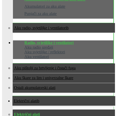
Akumulatori za aku alate
Punjači za aku alate
Aku radio, svjetiljke i ventilatori
Radio, svjetiljke i ventilatori
Aku radio uređaji
Aku svjetiljke / reflektori
Aku ventilatori
Aku pištolji za brtvljenje i čistači fuga
Aku škare za lim i univerzalne škare
Ostali akumulatorski alati
Električni alati
Električni alati