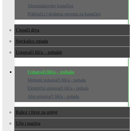
Akumulatorske kopačice
Priključci i dodatna oprema za kopačice
Cjepači drva
Sjeckalice otpada
Usisavači lišća – puhala
Usisavači lišća – puhala
Motorni usisavači lišća - puhala
Električni usisavači lišća - puhala
Aku usisavači lišća - puhala
Ralice i freze za snijeg
Ulja i maziva