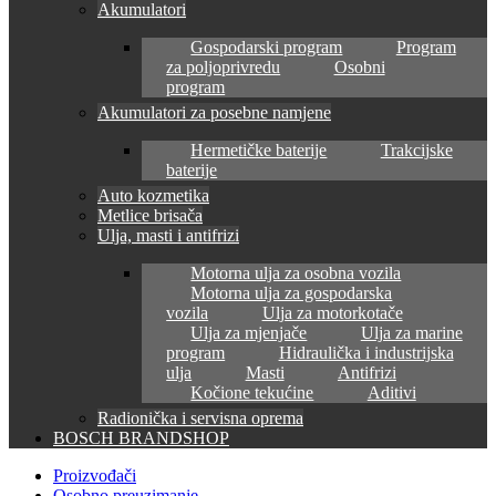
Akumulatori
Gospodarski program
Program
za poljoprivredu
Osobni
program
Akumulatori za posebne namjene
Hermetičke baterije
Trakcijske
baterije
Auto kozmetika
Metlice brisača
Ulja, masti i antifrizi
Motorna ulja za osobna vozila
Motorna ulja za gospodarska
vozila
Ulja za motorkotače
Ulja za mjenjače
Ulja za marine
program
Hidraulička i industrijska
ulja
Masti
Antifrizi
Kočione tekućine
Aditivi
Radionička i servisna oprema
BOSCH BRANDSHOP
Proizvođači
Osobno preuzimanje