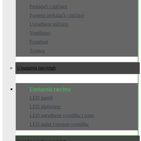
Prekidači i utičnice
Pametni prekidači i utičnice
Ugradbene utičnice
Ventilatori
Portafoni
Zvonca
Unutarnja rasvjeta
Unutarnja rasvjeta
LED paneli
LED plafonjere
LED ugradbene svjetiljke i trake
LED zidne i stropne svjetiljke