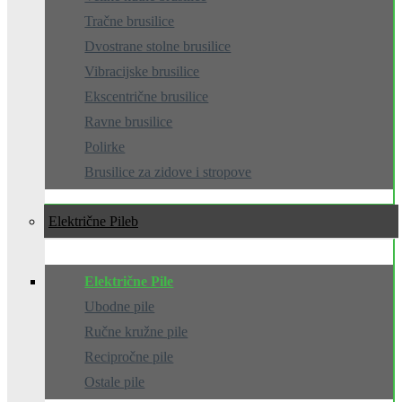
Tračne brusilice
Dvostrane stolne brusilice
Vibracijske brusilice
Ekscentrične brusilice
Ravne brusilice
Polirke
Brusilice za zidove i stropove
Električne Pile
Električne Pile
Ubodne pile
Ručne kružne pile
Recipročne pile
Ostale pile