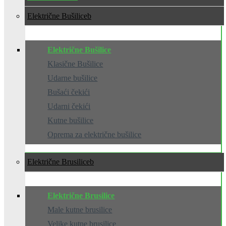
Električne Bušilice
Električne Bušilice
Klasične Bušilice
Udarne bušilice
Bušaći čekići
Udarni čekići
Kutne bušilice
Oprema za električne bušilice
Električne Brusilice
Električne Brusilice
Male kutne brusilice
Velike kutne brusilice