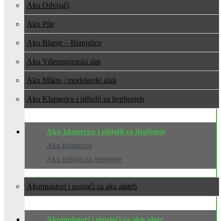
Aku Odvijači
Aku Pile
Aku Blanje – Blanjalice
Aku Višenamjenski alat
Aku Mikro / modelarski alati
Aku Klamerice i pištolji za ljepljenje
Aku klamerice i pištolji za ljepljenje
Aku klamerice
Aku pištolji za ljepljenje
Akumulatori i punjači za aku alate
Akumulatori i punjači za aku alate