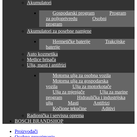
Akumulatori
Gospodarski program
Program
za poljoprivredu
Osobni
program
Akumulatori za posebne namjene
Hermetičke baterije
Trakcijske
baterije
Auto kozmetika
Metlice brisača
Ulja, masti i antifrizi
Motorna ulja za osobna vozila
Motorna ulja za gospodarska
vozila
Ulja za motorkotače
Ulja za mjenjače
Ulja za marine
program
Hidraulička i industrijska
ulja
Masti
Antifrizi
Kočione tekućine
Aditivi
Radionička i servisna oprema
BOSCH BRANDSHOP
Proizvođači
Osobno preuzimanje