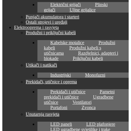
Električni grijači
Plinski
grijači
Uljne grijalice
Punjači akumulatora i starteri
Ostali strojevi i uređaji
Elektrooprema i rasvjeta
Produžni i priključni kabeli
Kabelske motalice
Produžni
kabeli
Produžni kabeli s
utičnicama
Razdjelnici, adapteri i
blokade
Priključni kabeli
Utikači i natikači
Industrijski
Monofazni
Prekidači, utičnice i oprema
Prekidači i utičnice
Pametni
prekidači i utičnice
Ugradbene
utičnice
Ventilatori
Portafoni
Zvonca
Unutarnja rasvjeta
LED paneli
LED plafonjere
LED ugradbene svjetiljke i trake