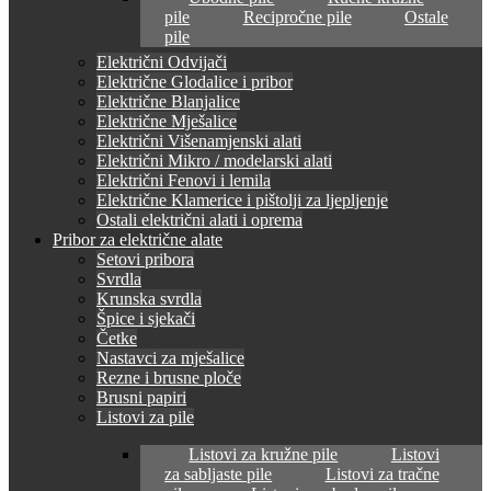
pile
Recipročne pile
Ostale
pile
Električni Odvijači
Električne Glodalice i pribor
Električne Blanjalice
Električne Mješalice
Električni Višenamjenski alati
Električni Mikro / modelarski alati
Električni Fenovi i lemila
Električne Klamerice i pištolji za ljepljenje
Ostali električni alati i oprema
Pribor za električne alate
Setovi pribora
Svrdla
Krunska svrdla
Špice i sjekači
Četke
Nastavci za mješalice
Rezne i brusne ploče
Brusni papiri
Listovi za pile
Listovi za kružne pile
Listovi
za sabljaste pile
Listovi za tračne