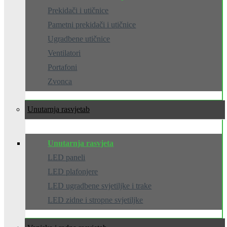
Prekidači i utičnice
Pametni prekidači i utičnice
Ugradbene utičnice
Ventilatori
Portafoni
Zvonca
Unutarnja rasvjeta
Unutarnja rasvjeta
LED paneli
LED plafonjere
LED ugradbene svjetiljke i trake
LED zidne i stropne svjetiljke