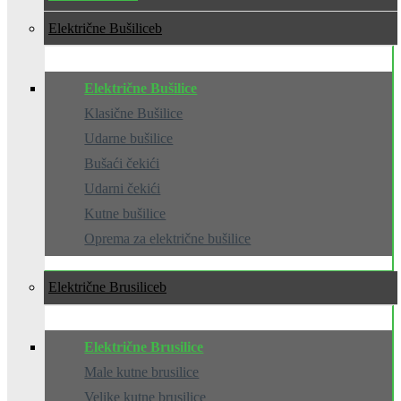
Električne Bušilice
Električne Bušilice
Klasične Bušilice
Udarne bušilice
Bušaći čekići
Udarni čekići
Kutne bušilice
Oprema za električne bušilice
Električne Brusilice
Električne Brusilice
Male kutne brusilice
Velike kutne brusilice