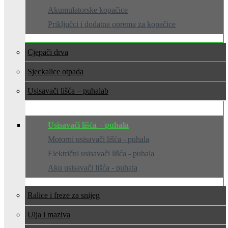
Akumulatorske kopačice
Priključci i dodatna oprema za kopačice
Cjepači drva
Sjeckalice otpada
Usisavači lišća – puhala
Usisavači lišća – puhala
Motorni usisavači lišća - puhala
Električni usisavači lišća - puhala
Aku usisavači lišća - puhala
Ralice i freze za snijeg
Ulja i maziva