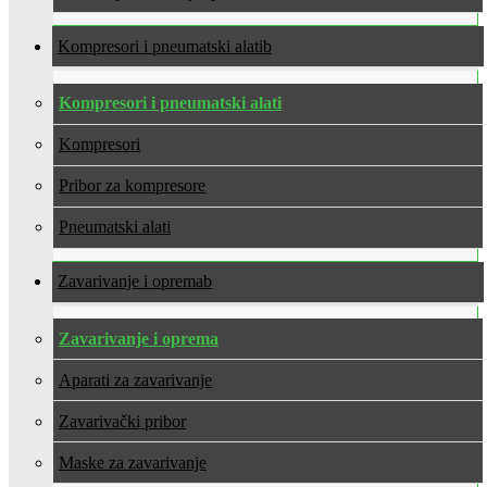
Kompresori i pneumatski alati
Kompresori i pneumatski alati
Kompresori
Pribor za kompresore
Pneumatski alati
Zavarivanje i oprema
Zavarivanje i oprema
Aparati za zavarivanje
Zavarivački pribor
Maske za zavarivanje