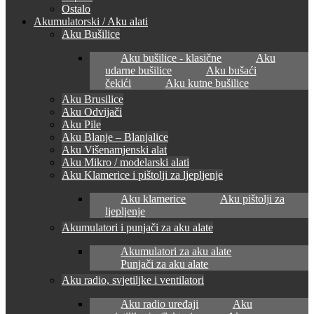
Ostalo
Akumulatorski / Aku alati
Aku Bušilice
Aku bušilice - klasične
Aku
udarne bušilice
Aku bušaći
čekići
Aku kutne bušilice
Aku Brusilice
Aku Odvijači
Aku Pile
Aku Blanje – Blanjalice
Aku Višenamjenski alat
Aku Mikro / modelarski alati
Aku Klamerice i pištolji za ljepljenje
Aku klamerice
Aku pištolji za
ljepljenje
Akumulatori i punjači za aku alate
Akumulatori za aku alate
Punjači za aku alate
Aku radio, svjetiljke i ventilatori
Aku radio uređaji
Aku