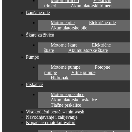
Motorni trimeri
Električni
trimeri
Akumulatorski trimeri
Lančane pile
Motorne pile
Električne pile
Akumulatorske pile
Škare za živicu
Motorne škare
Električne
škare
Akumulatorske škare
Pumpe
Motorne pumpe
Potopne
pumpe
Vrtne pumpe
Hidropak
Prskalice
Motorne prskalice
Akumulatorske prskalice
Tlačne prskalice
Visokotlačni perači – miniwash
Navodnjavanje i zalijevanje
Kopačice i motokultivatori