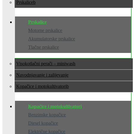
Prskalice
Prskalice
Motorne prskalice
Akumulatorske prskalice
Tlačne prskalice
Visokotlačni perači – miniwash
Navodnjavanje i zalijevanje
Kopačice i motokultivatori
Kopačice i motokultivatori
Benzinske kopačice
Diesel kopačice
Električne kopačice