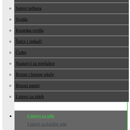
Setovi pribora
Svrdla
Krunska svrdla
Špice i sjekači
Četke
Nastavci za mješalice
Rezne i brusne ploče
Brusni papiri
Listovi za pile
Listovi za pile
Listovi za kružne pile