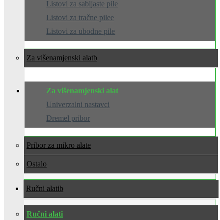
Listovi za sabljaste pile
Listovi za tračne pilee
Listovi za ubodne pile
Za višenamjenski alat
Za višenamjenski alat
Univerzalni nastavci
Dremel pribor
Pribor za mikro alate
Ostalo
Ručni alati
Ručni alati