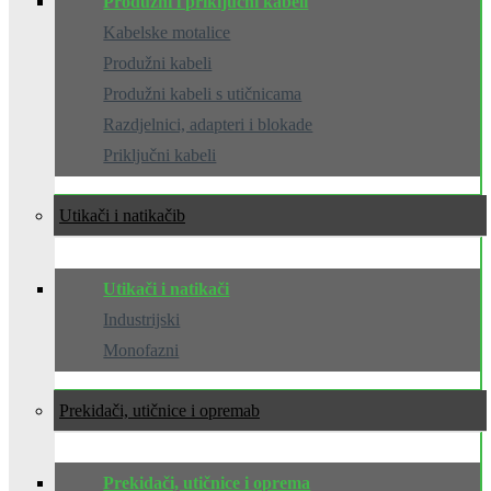
Produžni i priključni kabeli
Kabelske motalice
Produžni kabeli
Produžni kabeli s utičnicama
Razdjelnici, adapteri i blokade
Priključni kabeli
Utikači i natikači
Utikači i natikači
Industrijski
Monofazni
Prekidači, utičnice i oprema
Prekidači, utičnice i oprema