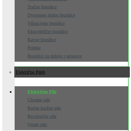
Tračne brusilice
Dvostrane stolne brusilice
Vibracijske brusilice
Ekscentrične brusilice
Ravne brusilice
Polirke
Brusilice za zidove i stropove
Električne Pile
Električne Pile
Ubodne pile
Ručne kružne pile
Recipročne pile
Ostale pile