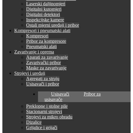
Laserski daljinomjeri
Digitalni kutomjeri
Digitalni detektori
Inspekcijske kamere
Ostali mjerni uređaji i pribor
Kompresori i pneumatski alati
Kompresori
Pribor za kompresore
Pneumatski alati
Zavarivanje i oprema
Aparati za zavarivanje
Zavarivački pribor
Maske za zavarivanje
Strojevi i uređaji
Agregati za struju
Usisavači i pribor
Usisavači
Pribor za
usisavače
Preklopne i stolne pile
Stacionarni strojevi
Strojevi za mikro obradu
Dizalice
Grijalice i grijači