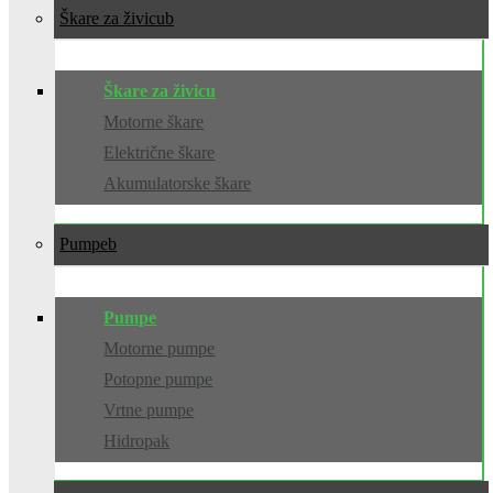
Škare za živicu
Škare za živicu
Motorne škare
Električne škare
Akumulatorske škare
Pumpe
Pumpe
Motorne pumpe
Potopne pumpe
Vrtne pumpe
Hidropak