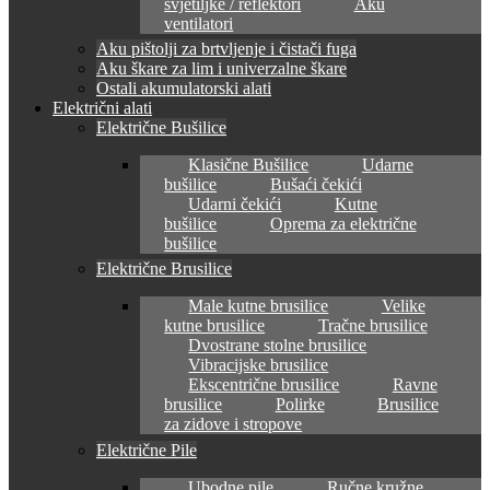
svjetiljke / reflektori
Aku
ventilatori
Aku pištolji za brtvljenje i čistači fuga
Aku škare za lim i univerzalne škare
Ostali akumulatorski alati
Električni alati
Električne Bušilice
Klasične Bušilice
Udarne
bušilice
Bušaći čekići
Udarni čekići
Kutne
bušilice
Oprema za električne
bušilice
Električne Brusilice
Male kutne brusilice
Velike
kutne brusilice
Tračne brusilice
Dvostrane stolne brusilice
Vibracijske brusilice
Ekscentrične brusilice
Ravne
brusilice
Polirke
Brusilice
za zidove i stropove
Električne Pile
Ubodne pile
Ručne kružne