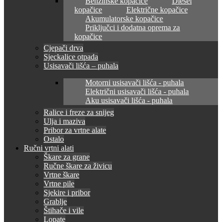
Benzinske kopačice
Diesel
kopačice
Električne kopačice
Akumulatorske kopačice
Priključci i dodatna oprema za
kopačice
Cjepači drva
Sjeckalice otpada
Usisavači lišća – puhala
Motorni usisavači lišća - puhala
Električni usisavači lišća - puhala
Aku usisavači lišća - puhala
Ralice i freze za snijeg
Ulja i maziva
Pribor za vrtne alate
Ostalo
Ručni vrtni alati
Škare za grane
Ručne škare za živicu
Vrtne škare
Vrtne pile
Sjekire i pribor
Grablje
Štihače i vile
Lopate