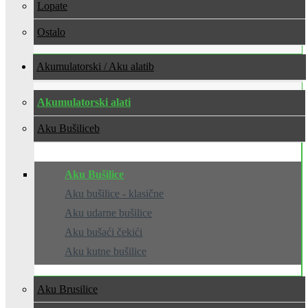
Lopate
Ostalo
Akumulatorski / Aku alati
Akumulatorski alati
Aku Bušilice
Aku Bušilice
Aku bušilice - klasične
Aku udarne bušilice
Aku bušaći čekići
Aku kutne bušilice
Aku Brusilice