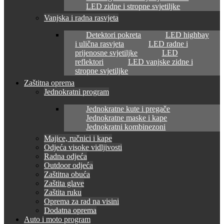
LED zidne i stropne svjetiljke
Vanjska i radna rasvjeta
Detektori pokreta
LED highbay
i ulična rasvjeta
LED radne i
prijenosne svjetiljke
LED
reflektori
LED vanjske zidne i
stropne svjetiljke
Zaštitna oprema
Jednokratni program
Jednokratne kute i pregače
Jednokratne maske i kape
Jednokratni kombinezoni
Majice, ručnici i kape
Odjeća visoke vidljivosti
Radna odjeća
Outdoor odjeća
Zaštitna obuća
Zaštita glave
Zaštita ruku
Oprema za rad na visini
Dodatna oprema
Auto i moto program