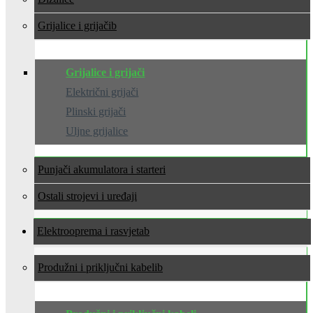
Grijalice i grijači
Grijalice i grijači
Električni grijači
Plinski grijači
Uljne grijalice
Punjači akumulatora i starteri
Ostali strojevi i uređaji
Elektrooprema i rasvjeta
Produžni i priključni kabeli