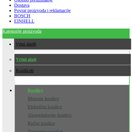
Dostava
Povrat proizvoda i reklamacije
BOSCH
EINHELL
Kategorije proizvoda
Vrtni alati
Vrtni alati
Kosilice
Kosilice
Motorne kosilice
Električne kosilice
Akumulatorske kosilice
Ručne kosilice
Traktorske kosilice