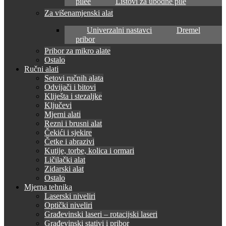
pilee
Listovi za ubodne pile
Za višenamjenski alat
Univerzalni nastavci
Dremel
pribor
Pribor za mikro alate
Ostalo
Ručni alati
Setovi ručnih alata
Odvijači i bitovi
Kliješta i stezaljke
Ključevi
Mjerni alati
Rezni i brusni alat
Čekići i sjekire
Četke i abrazivi
Kutije, torbe, kolica i ormari
Ličilački alat
Zidarski alat
Ostalo
Mjerna tehnika
Laserski niveliri
Optički niveliri
Građevinski laseri – rotacijski laseri
Građevinski stativi i pribor