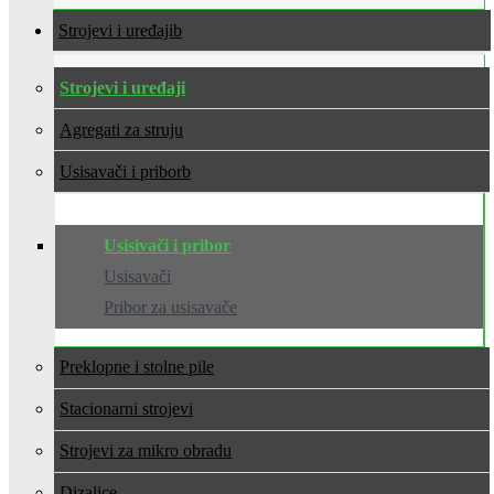
Strojevi i uređaji
Strojevi i uređaji
Agregati za struju
Usisavači i pribor
Usisivači i pribor
Usisavači
Pribor za usisavače
Preklopne i stolne pile
Stacionarni strojevi
Strojevi za mikro obradu
Dizalice