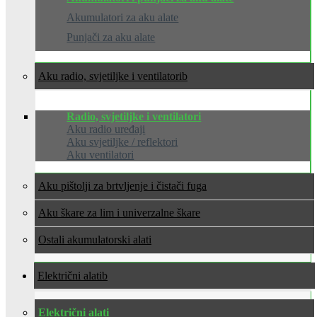
Akumulatori za aku alate
Punjači za aku alate
Aku radio, svjetiljke i ventilatori
Radio, svjetiljke i ventilatori
Aku radio uređaji
Aku svjetiljke / reflektori
Aku ventilatori
Aku pištolji za brtvljenje i čistači fuga
Aku škare za lim i univerzalne škare
Ostali akumulatorski alati
Električni alati
Električni alati