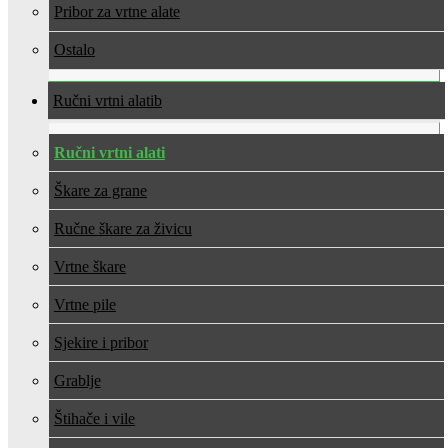
Pribor za vrtne alate
Ostalo
Ručni vrtni alati
Ručni vrtni alati
Škare za grane
Ručne škare za živicu
Vrtne škare
Vrtne pile
Sjekire i pribor
Grablje
Štihače i vile