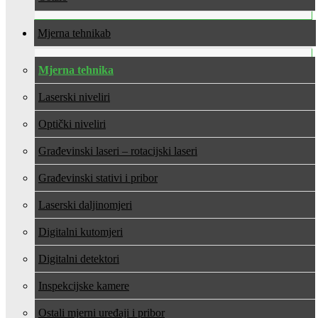
Mjerna tehnika
Mjerna tehnika
Laserski niveliri
Optički niveliri
Građevinski laseri – rotacijski laseri
Građevinski stativi i pribor
Laserski daljinomjeri
Digitalni kutomjeri
Digitalni detektori
Inspekcijske kamere
Ostali mjerni uređaji i pribor