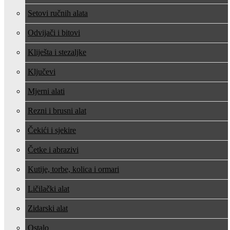
Setovi ručnih alata
Odvijači i bitovi
Kliješta i stezaljke
Ključevi
Mjerni alati
Rezni i brusni alat
Čekići i sjekire
Četke i abrazivi
Kutije, torbe, kolica i ormari
Ličilački alat
Zidarski alat
Ostalo