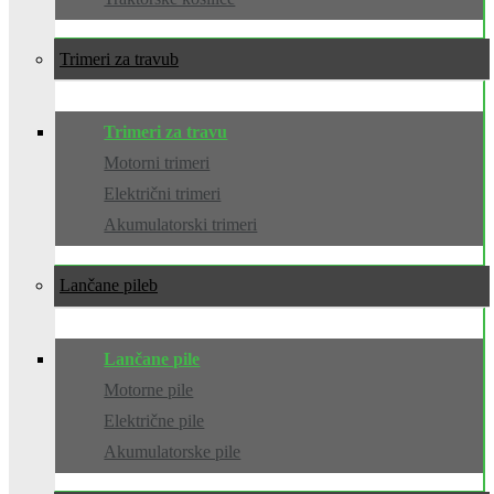
Trimeri za travu
Trimeri za travu
Motorni trimeri
Električni trimeri
Akumulatorski trimeri
Lančane pile
Lančane pile
Motorne pile
Električne pile
Akumulatorske pile