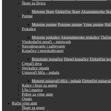
Škare za živicu
Motorne škare
Električne škare
Akumulatorske ška
Pumpe
Motorne pumpe
Potopne pumpe
Vrtne pumpe
Hid
Prskalice
Motorne prskalice
Akumulatorske prskalice
Tlačne
Visokotlačni perači – miniwash
Navodnjavanje i zalijevanje
Kopačice i motokultivatori
Benzinske kopačice
Diesel kopačice
Električne ko
Cjepači drva
Sjeckalice otpada
Usisavači lišća – puhala
Motorni usisavači lišća - puhala
Električni usisavač
Ralice i freze za snijeg
Ulja i maziva
Pribor za vrtne alate
Ostalo
Ručni vrtni alati
Škare za grane