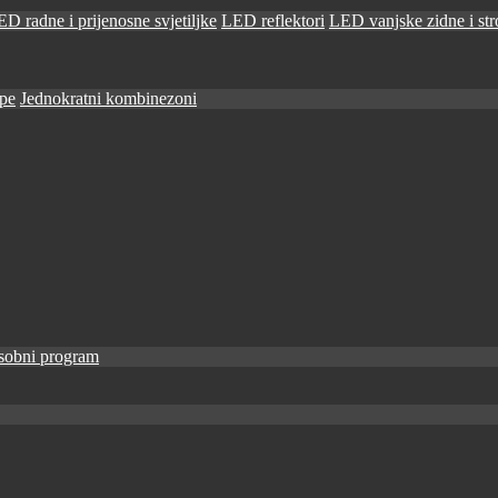
D radne i prijenosne svjetiljke
LED reflektori
LED vanjske zidne i stro
ape
Jednokratni kombinezoni
sobni program