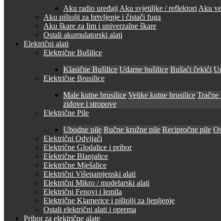
Aku radio uređaji
Aku svjetiljke / reflektori
Aku ven
Aku pištolji za brtvljenje i čistači fuga
Aku škare za lim i univerzalne škare
Ostali akumulatorski alati
Električni alati
Električne Bušilice
Klasične Bušilice
Udarne bušilice
Bušaći čekići
Ud
Električne Brusilice
Male kutne brusilice
Velike kutne brusilice
Tračne 
zidove i stropove
Električne Pile
Ubodne pile
Ručne kružne pile
Recipročne pile
Os
Električni Odvijači
Električne Glodalice i pribor
Električne Blanjalice
Električne Mješalice
Električni Višenamjenski alati
Električni Mikro / modelarski alati
Električni Fenovi i lemila
Električne Klamerice i pištolji za ljepljenje
Ostali električni alati i oprema
Pribor za električne alate