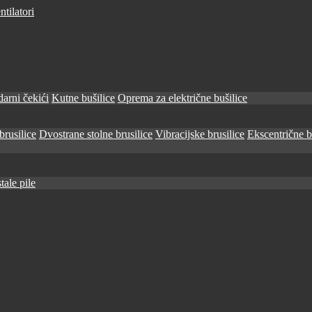
tilatori
arni čekići
Kutne bušilice
Oprema za električne bušilice
brusilice
Dvostrane stolne brusilice
Vibracijske brusilice
Ekscentrične b
tale pile