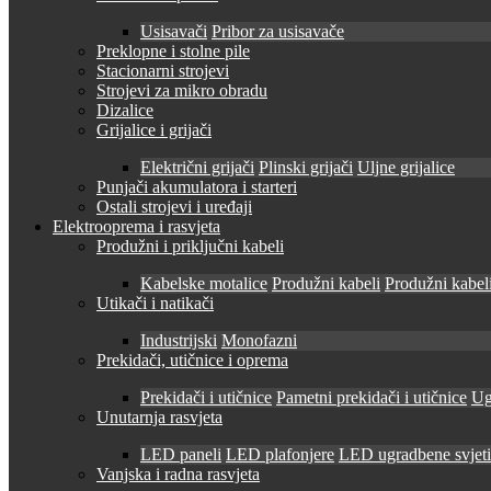
Usisavači
Pribor za usisavače
Preklopne i stolne pile
Stacionarni strojevi
Strojevi za mikro obradu
Dizalice
Grijalice i grijači
Električni grijači
Plinski grijači
Uljne grijalice
Punjači akumulatora i starteri
Ostali strojevi i uređaji
Elektrooprema i rasvjeta
Produžni i priključni kabeli
Kabelske motalice
Produžni kabeli
Produžni kabeli
Utikači i natikači
Industrijski
Monofazni
Prekidači, utičnice i oprema
Prekidači i utičnice
Pametni prekidači i utičnice
Ug
Unutarnja rasvjeta
LED paneli
LED plafonjere
LED ugradbene svjetil
Vanjska i radna rasvjeta