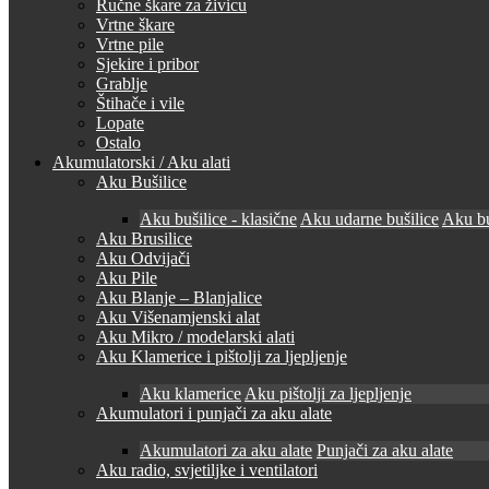
Ručne škare za živicu
Vrtne škare
Vrtne pile
Sjekire i pribor
Grablje
Štihače i vile
Lopate
Ostalo
Akumulatorski / Aku alati
Aku Bušilice
Aku bušilice - klasične
Aku udarne bušilice
Aku bu
Aku Brusilice
Aku Odvijači
Aku Pile
Aku Blanje – Blanjalice
Aku Višenamjenski alat
Aku Mikro / modelarski alati
Aku Klamerice i pištolji za ljepljenje
Aku klamerice
Aku pištolji za ljepljenje
Akumulatori i punjači za aku alate
Akumulatori za aku alate
Punjači za aku alate
Aku radio, svjetiljke i ventilatori