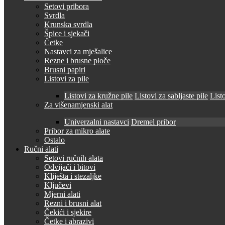
Setovi pribora
Svrdla
Krunska svrdla
Špice i sjekači
Četke
Nastavci za mješalice
Rezne i brusne ploče
Brusni papiri
Listovi za pile
Listovi za kružne pile
Listovi za sabljaste pile
Listo
Za višenamjenski alat
Univerzalni nastavci
Dremel pribor
Pribor za mikro alate
Ostalo
Ručni alati
Setovi ručnih alata
Odvijači i bitovi
Kliješta i stezaljke
Ključevi
Mjerni alati
Rezni i brusni alat
Čekići i sjekire
Četke i abrazivi