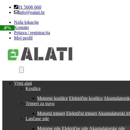
Skip
Skip
01 5606 660
to
to
info@ealati.hr
navigation
content
Naša lokacija
Kontakt
-8%
-8%
Prijava / registracija
Moj profil
Vrtni alati
Kosilice
Motorne kosilice
Električne kosilice
Akumulatorske
Trimeri za travu
Motorni trimeri
Električni trimeri
Akumulatorski tr
Lančane pile
Motorne pile
Električne pile
Akumulatorske pile