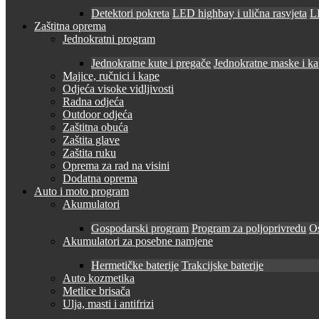
Detektori pokreta
LED highbay i ulična rasvjeta
LE
Zaštitna oprema
Jednokratni program
Jednokratne kute i pregače
Jednokratne maske i k
Majice, ručnici i kape
Odjeća visoke vidljivosti
Radna odjeća
Outdoor odjeća
Zaštitna obuća
Zaštita glave
Zaštita ruku
Oprema za rad na visini
Dodatna oprema
Auto i moto program
Akumulatori
Gospodarski program
Program za poljoprivredu
O
Akumulatori za posebne namjene
Hermetičke baterije
Trakcijske baterije
Auto kozmetika
Metlice brisača
Ulja, masti i antifrizi