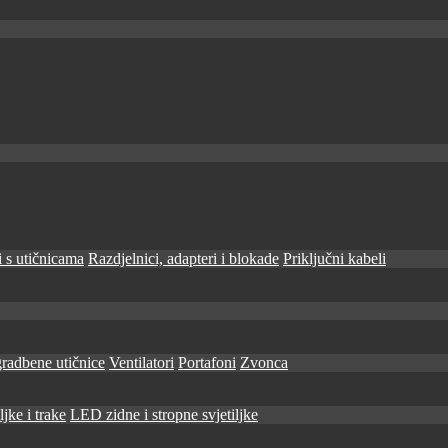
 s utičnicama
Razdjelnici, adapteri i blokade
Priključni kabeli
radbene utičnice
Ventilatori
Portafoni
Zvonca
jke i trake
LED zidne i stropne svjetiljke