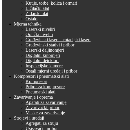
Kutije, torbe, kolica i ormari
Ličilački alat
Zidarski alat
Ostalo
Mjerna tehnika
Laserski niveliri
Optički niveliri
Građevinski laseri – rotacijski laseri
Građevinski stativi i pribor
Laserski daljinomjeri
Digitalni kutomjeri
Digitalni detektori
Inspekcijske kamere
Ostali mjerni uređaji i pribor
Kompresori i pneumatski alati
Kompresori
Pribor za kompresore
Pneumatski alati
Zavarivanje i oprema
Aparati za zavarivanje
Zavarivački pribor
Maske za zavarivanje
Strojevi i uređaji
Agregati za struju
Usisavači i pribor