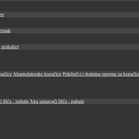
re
ropak
 prskalice
pačice
Akumulatorske kopačice
Priključci i dodatna oprema za kopačic
i lišća - puhala
Aku usisavači lišća - puhala