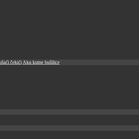
šaći čekići
Aku kutne bušilice