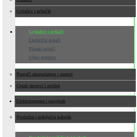
Grijalice i grijači
Grijalice i grijači
Električni grijači
Plinski grijači
Uljne grijalice
Punjači akumulatora i starteri
Ostali strojevi i uređaji
Elektrooprema i rasvjeta
Produžni i priključni kabeli