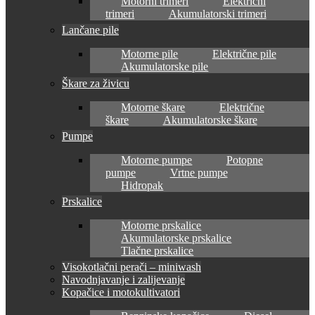
Motorni trimeri
Električni
trimeri
Akumulatorski trimeri
Lančane pile
Motorne pile
Električne pile
Akumulatorske pile
Škare za živicu
Motorne škare
Električne
škare
Akumulatorske škare
Pumpe
Motorne pumpe
Potopne
pumpe
Vrtne pumpe
Hidropak
Prskalice
Motorne prskalice
Akumulatorske prskalice
Tlačne prskalice
Visokotlačni perači – miniwash
Navodnjavanje i zalijevanje
Kopačice i motokultivatori