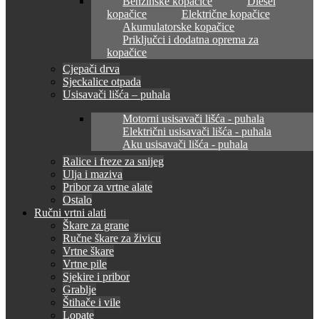
Benzinske kopačice
Diesel
kopačice
Električne kopačice
Akumulatorske kopačice
Priključci i dodatna oprema za
kopačice
Cjepači drva
Sjeckalice otpada
Usisavači lišća – puhala
Motorni usisavači lišća - puhala
Električni usisavači lišća - puhala
Aku usisavači lišća - puhala
Ralice i freze za snijeg
Ulja i maziva
Pribor za vrtne alate
Ostalo
Ručni vrtni alati
Škare za grane
Ručne škare za živicu
Vrtne škare
Vrtne pile
Sjekire i pribor
Grablje
Štihače i vile
Lopate