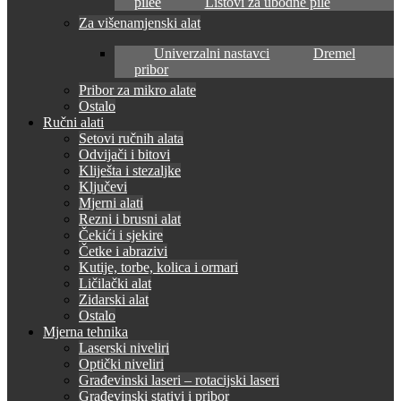
pilee
Listovi za ubodne pile
Za višenamjenski alat
Univerzalni nastavci
Dremel
pribor
Pribor za mikro alate
Ostalo
Ručni alati
Setovi ručnih alata
Odvijači i bitovi
Kliješta i stezaljke
Ključevi
Mjerni alati
Rezni i brusni alat
Čekići i sjekire
Četke i abrazivi
Kutije, torbe, kolica i ormari
Ličilački alat
Zidarski alat
Ostalo
Mjerna tehnika
Laserski niveliri
Optički niveliri
Građevinski laseri – rotacijski laseri
Građevinski stativi i pribor