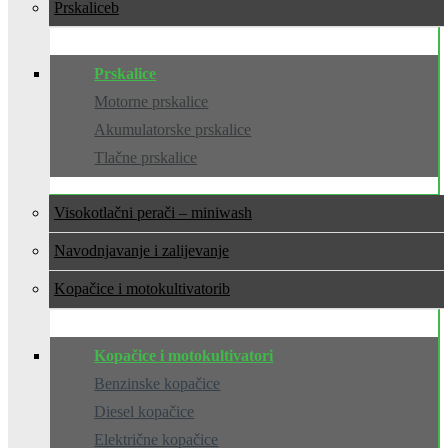
Prskalice
Prskalice
Motorne prskalice
Akumulatorske prskalice
Tlačne prskalice
Visokotlačni perači – miniwash
Navodnjavanje i zalijevanje
Kopačice i motokultivatori
Kopačice i motokultivatori
Benzinske kopačice
Diesel kopačice
Električne kopačice