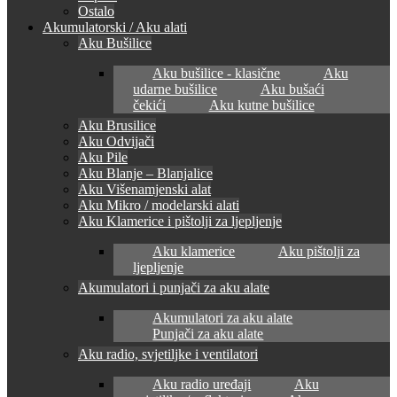
Ostalo
Akumulatorski / Aku alati
Aku Bušilice
Aku bušilice - klasične
Aku
udarne bušilice
Aku bušaći
čekići
Aku kutne bušilice
Aku Brusilice
Aku Odvijači
Aku Pile
Aku Blanje – Blanjalice
Aku Višenamjenski alat
Aku Mikro / modelarski alati
Aku Klamerice i pištolji za ljepljenje
Aku klamerice
Aku pištolji za
ljepljenje
Akumulatori i punjači za aku alate
Akumulatori za aku alate
Punjači za aku alate
Aku radio, svjetiljke i ventilatori
Aku radio uređaji
Aku