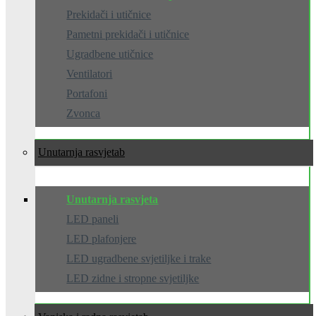
Prekidači i utičnice
Pametni prekidači i utičnice
Ugradbene utičnice
Ventilatori
Portafoni
Zvonca
Unutarnja rasvjeta
Unutarnja rasvjeta
LED paneli
LED plafonjere
LED ugradbene svjetiljke i trake
LED zidne i stropne svjetiljke