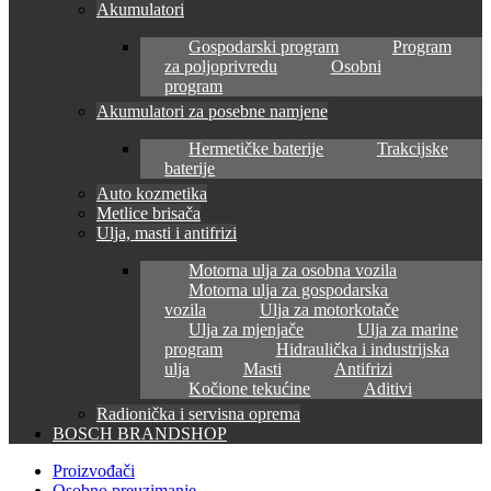
Akumulatori
Gospodarski program
Program
za poljoprivredu
Osobni
program
Akumulatori za posebne namjene
Hermetičke baterije
Trakcijske
baterije
Auto kozmetika
Metlice brisača
Ulja, masti i antifrizi
Motorna ulja za osobna vozila
Motorna ulja za gospodarska
vozila
Ulja za motorkotače
Ulja za mjenjače
Ulja za marine
program
Hidraulička i industrijska
ulja
Masti
Antifrizi
Kočione tekućine
Aditivi
Radionička i servisna oprema
BOSCH BRANDSHOP
Proizvođači
Osobno preuzimanje