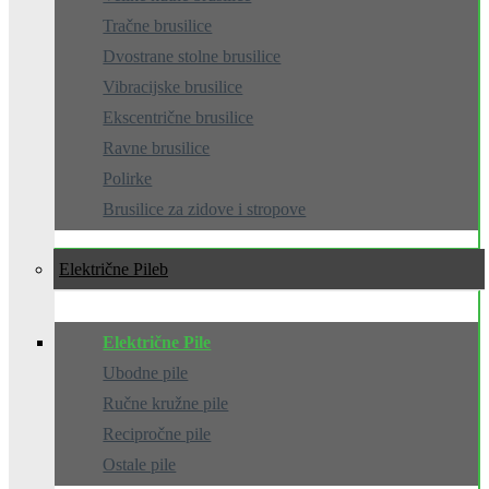
Tračne brusilice
Dvostrane stolne brusilice
Vibracijske brusilice
Ekscentrične brusilice
Ravne brusilice
Polirke
Brusilice za zidove i stropove
Električne Pile
Električne Pile
Ubodne pile
Ručne kružne pile
Recipročne pile
Ostale pile