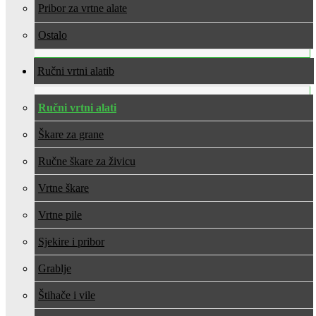
Pribor za vrtne alate
Ostalo
Ručni vrtni alati
Ručni vrtni alati
Škare za grane
Ručne škare za živicu
Vrtne škare
Vrtne pile
Sjekire i pribor
Grablje
Štihače i vile