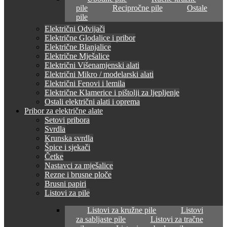
pile
Recipročne pile
Ostale
pile
Električni Odvijači
Električne Glodalice i pribor
Električne Blanjalice
Električne Mješalice
Električni Višenamjenski alati
Električni Mikro / modelarski alati
Električni Fenovi i lemila
Električne Klamerice i pištolji za ljepljenje
Ostali električni alati i oprema
Pribor za električne alate
Setovi pribora
Svrdla
Krunska svrdla
Špice i sjekači
Četke
Nastavci za mješalice
Rezne i brusne ploče
Brusni papiri
Listovi za pile
Listovi za kružne pile
Listovi
za sabljaste pile
Listovi za tračne