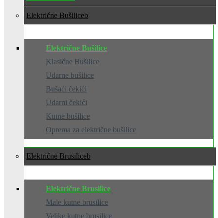
Električne Bušilice
Električne Bušilice
Klasične Bušilice
Udarne bušilice
Bušaći čekići
Udarni čekići
Kutne bušilice
Oprema za električne bušilice
Električne Brusilice
Električne Brusilice
Male kutne brusilice
Velike kutne brusilice