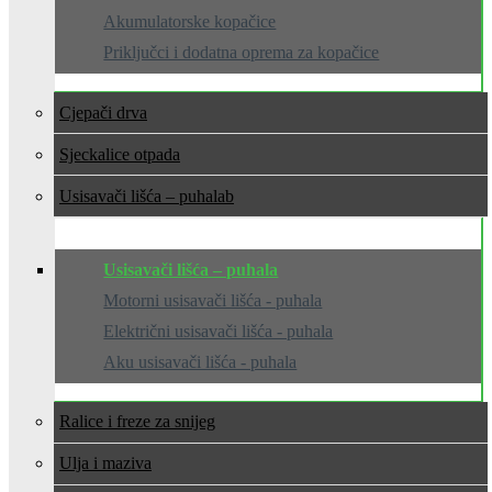
Akumulatorske kopačice
Priključci i dodatna oprema za kopačice
Cjepači drva
Sjeckalice otpada
Usisavači lišća – puhala
Usisavači lišća – puhala
Motorni usisavači lišća - puhala
Električni usisavači lišća - puhala
Aku usisavači lišća - puhala
Ralice i freze za snijeg
Ulja i maziva