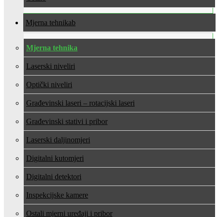
Mjerna tehnika
Mjerna tehnika
Laserski niveliri
Optički niveliri
Građevinski laseri – rotacijski laseri
Građevinski stativi i pribor
Laserski daljinomjeri
Digitalni kutomjeri
Digitalni detektori
Inspekcijske kamere
Ostali mjerni uređaji i pribor