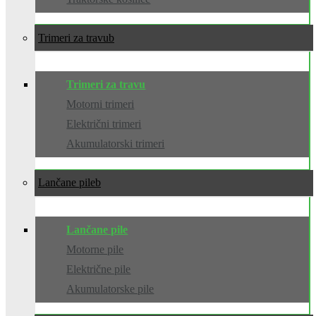
Trimeri za travu
Trimeri za travu
Motorni trimeri
Električni trimeri
Akumulatorski trimeri
Lančane pile
Lančane pile
Motorne pile
Električne pile
Akumulatorske pile