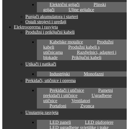
Električni grijači
Plinski
grijači
Uljne grijalice
Punjači akumulatora i starteri
Ostali strojevi i uređaji
Elektrooprema i rasvjeta
Produžni i priključni kabeli
Kabelske motalice
Produžni
kabeli
Produžni kabeli s
utičnicama
Razdjelnici, adapteri i
blokade
Priključni kabeli
Utikači i natikači
Industrijski
Monofazni
Prekidači, utičnice i oprema
Prekidači i utičnice
Pametni
prekidači i utičnice
Ugradbene
utičnice
Ventilatori
Portafoni
Zvonca
Unutarnja rasvjeta
LED paneli
LED plafonjere
LED ugradbene svjetiljke i trake