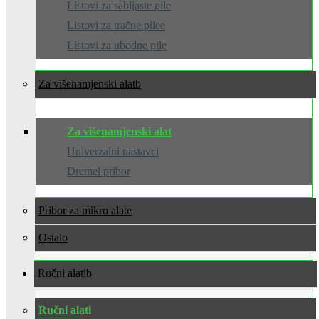
Listovi za sabljaste pile
Listovi za tračne pilee
Listovi za ubodne pile
Za višenamjenski alat
Za višenamjenski alat
Univerzalni nastavci
Dremel pribor
Pribor za mikro alate
Ostalo
Ručni alati
Ručni alati