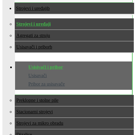
Strojevi i uređaji
Strojevi i uređaji
Agregati za struju
Usisavači i pribor
Usisivači i pribor
Usisavači
Pribor za usisavače
Preklopne i stolne pile
Stacionarni strojevi
Strojevi za mikro obradu
Dizalice