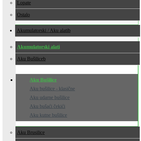
Lopate
Ostalo
Akumulatorski / Aku alati
Akumulatorski alati
Aku Bušilice
Aku Bušilice
Aku bušilice - klasične
Aku udarne bušilice
Aku bušaći čekići
Aku kutne bušilice
Aku Brusilice