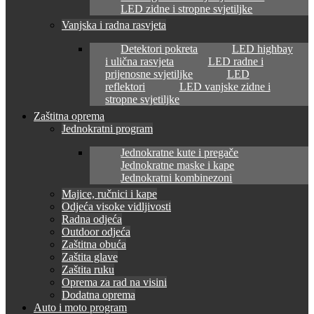
LED zidne i stropne svjetiljke
Vanjska i radna rasvjeta
Detektori pokreta
LED highbay
i ulična rasvjeta
LED radne i
prijenosne svjetiljke
LED
reflektori
LED vanjske zidne i
stropne svjetiljke
Zaštitna oprema
Jednokratni program
Jednokratne kute i pregače
Jednokratne maske i kape
Jednokratni kombinezoni
Majice, ručnici i kape
Odjeća visoke vidljivosti
Radna odjeća
Outdoor odjeća
Zaštitna obuća
Zaštita glave
Zaštita ruku
Oprema za rad na visini
Dodatna oprema
Auto i moto program