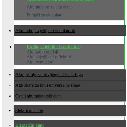
Akumulatori za aku alate
Punjači za aku alate
Aku radio, svjetiljke i ventilatori
Radio, svjetiljke i ventilatori
Aku radio uređaji
Aku svjetiljke / reflektori
Aku ventilatori
Aku pištolji za brtvljenje i čistači fuga
Aku škare za lim i univerzalne škare
Ostali akumulatorski alati
Električni alati
Električni alati