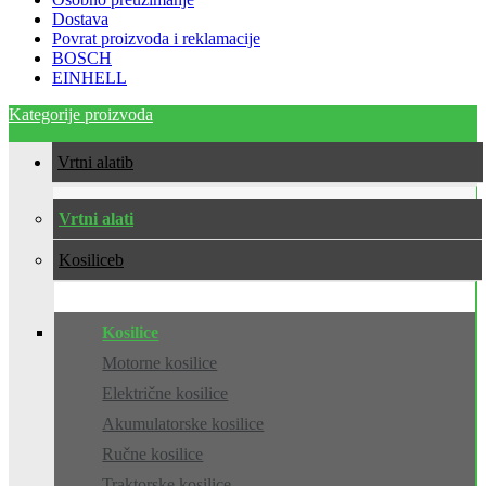
Dostava
Povrat proizvoda i reklamacije
BOSCH
EINHELL
Kategorije proizvoda
Vrtni alati
Vrtni alati
Kosilice
Kosilice
Motorne kosilice
Električne kosilice
Akumulatorske kosilice
Ručne kosilice
Traktorske kosilice