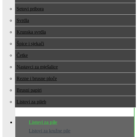
Setovi pribora
Svrdla
Krunska svrdla
Špice i sjekači
Četke
Nastavci za mješalice
Rezne i brusne ploče
Brusni papiri
Listovi za pile
Listovi za pile
Listovi za kružne pile