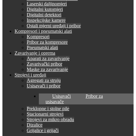
Laserski daljinomjeri
Digitalni kutomjeri
Digitalni detektori
Inspekcijske kamere
Ostali mjerni uređaji i pribor
Kompresori i pneumatski alati
Kompresori
Pribor za kompresore
Pneumatski alati
Zavarivanje i oprema
Aparati za zavarivanje
Zavarivački pribor
Maske za zavarivanje
Strojevi i uređaji
Agregati za struju
Usisavači i pribor
Usisavači
Pribor za
usisavače
Preklopne i stolne pile
Stacionarni strojevi
Strojevi za mikro obradu
Dizalice
Grijalice i grijači