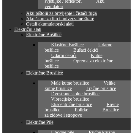
svjetiljke / reflektori
Aku
ventilatori
Aku pištolji za brtvljenje i čistači fuga
Aku škare za lim i univerzalne škare
Ostali akumulatorski alati
Električni alati
Električne Bušilice
Klasične Bušilice
Udarne
bušilice
Bušaći čekići
Udarni čekići
Kutne
bušilice
Oprema za električne
bušilice
Električne Brusilice
Male kutne brusilice
Velike
kutne brusilice
Tračne brusilice
Dvostrane stolne brusilice
Vibracijske brusilice
Ekscentrične brusilice
Ravne
brusilice
Polirke
Brusilice
za zidove i stropove
Električne Pile
Ubodne pile
Ručne kružne