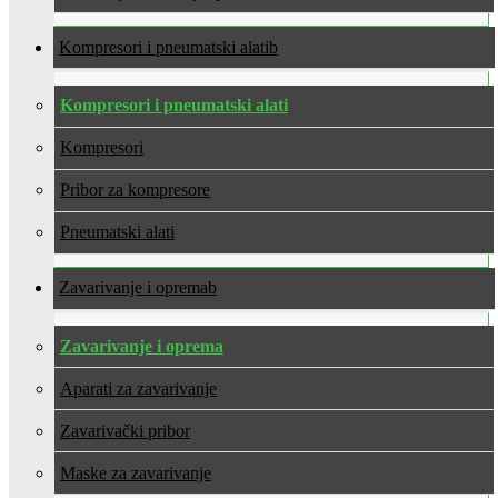
Kompresori i pneumatski alati
Kompresori i pneumatski alati
Kompresori
Pribor za kompresore
Pneumatski alati
Zavarivanje i oprema
Zavarivanje i oprema
Aparati za zavarivanje
Zavarivački pribor
Maske za zavarivanje