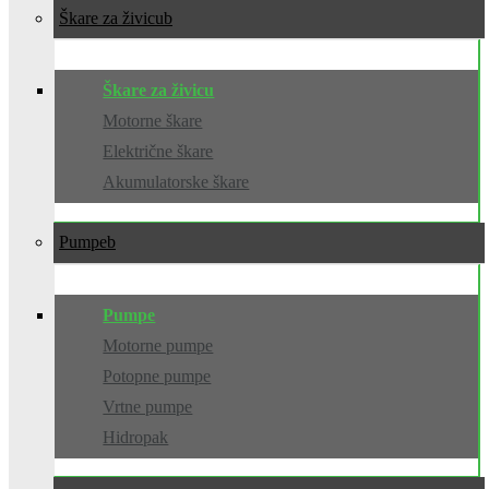
Škare za živicu
Škare za živicu
Motorne škare
Električne škare
Akumulatorske škare
Pumpe
Pumpe
Motorne pumpe
Potopne pumpe
Vrtne pumpe
Hidropak