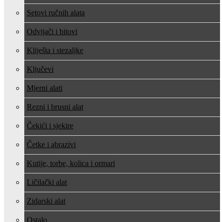
Setovi ručnih alata
Odvijači i bitovi
Kliješta i stezaljke
Ključevi
Mjerni alati
Rezni i brusni alat
Čekići i sjekire
Četke i abrazivi
Kutije, torbe, kolica i ormari
Ličilački alat
Zidarski alat
Ostalo