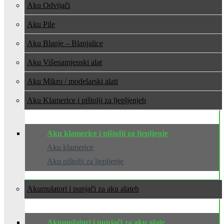
Aku Odvijači
Aku Pile
Aku Blanje – Blanjalice
Aku Višenamjenski alat
Aku Mikro / modelarski alati
Aku Klamerice i pištolji za ljepljenje
Aku klamerice i pištolji za ljepljenje
Aku klamerice
Aku pištolji za ljepljenje
Akumulatori i punjači za aku alate
Akumulatori i punjači za aku alate