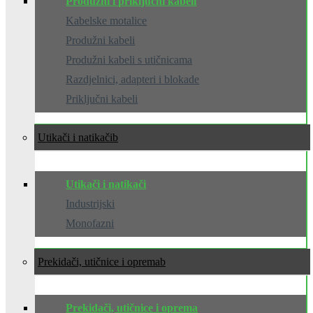
Produžni i priključni kabeli
Kabelske motalice
Produžni kabeli
Produžni kabeli s utičnicama
Razdjelnici, adapteri i blokade
Priključni kabeli
Utikači i natikači
Utikači i natikači
Industrijski
Monofazni
Prekidači, utičnice i oprema
Prekidači, utičnice i oprema