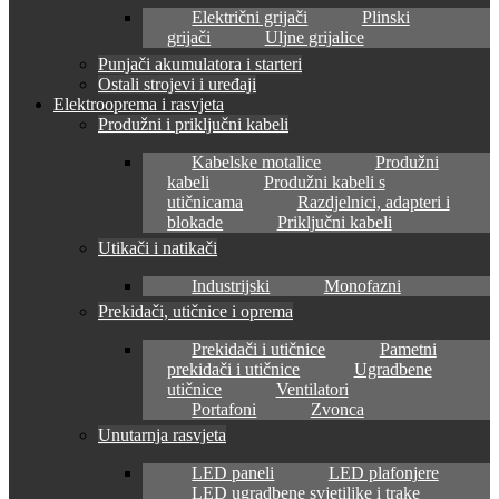
Električni grijači
Plinski
grijači
Uljne grijalice
Punjači akumulatora i starteri
Ostali strojevi i uređaji
Elektrooprema i rasvjeta
Produžni i priključni kabeli
Kabelske motalice
Produžni
kabeli
Produžni kabeli s
utičnicama
Razdjelnici, adapteri i
blokade
Priključni kabeli
Utikači i natikači
Industrijski
Monofazni
Prekidači, utičnice i oprema
Prekidači i utičnice
Pametni
prekidači i utičnice
Ugradbene
utičnice
Ventilatori
Portafoni
Zvonca
Unutarnja rasvjeta
LED paneli
LED plafonjere
LED ugradbene svjetiljke i trake