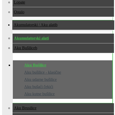
Lopate
Ostalo
Akumulatorski / Aku alati
Akumulatorski alati
Aku Bušilice
Aku Bušilice
Aku bušilice - klasične
Aku udarne bušilice
Aku bušaći čekići
Aku kutne bušilice
Aku Brusilice