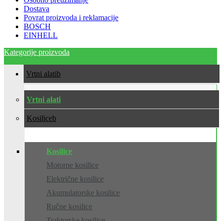
Dostava
Povrat proizvoda i reklamacije
BOSCH
EINHELL
Kategorije proizvoda
Vrtni alati
Vrtni alati
Kosilice
Kosilice
Motorne kosilice
Električne kosilice
Akumulatorske kosilice
Ručne kosilice
Traktorske kosilice