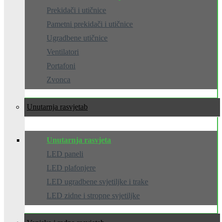
Prekidači i utičnice
Pametni prekidači i utičnice
Ugradbene utičnice
Ventilatori
Portafoni
Zvonca
Unutarnja rasvjeta
Unutarnja rasvjeta
LED paneli
LED plafonjere
LED ugradbene svjetiljke i trake
LED zidne i stropne svjetiljke