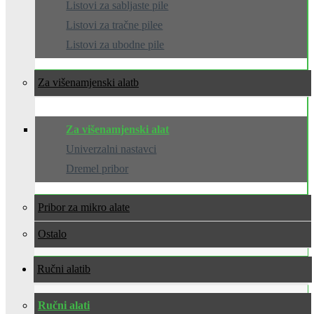
Listovi za sabljaste pile
Listovi za tračne pilee
Listovi za ubodne pile
Za višenamjenski alat
Za višenamjenski alat
Univerzalni nastavci
Dremel pribor
Pribor za mikro alate
Ostalo
Ručni alati
Ručni alati