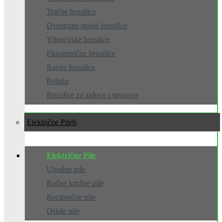
Tračne brusilice
Dvostrane stolne brusilice
Vibracijske brusilice
Ekscentrične brusilice
Ravne brusilice
Polirke
Brusilice za zidove i stropove
Električne Pile
Električne Pile
Ubodne pile
Ručne kružne pile
Recipročne pile
Ostale pile