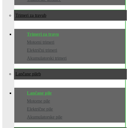
Trimeri za travu
Trimeri za travu
Motorni trimeri
Električni trimeri
Akumulatorski trimeri
Lančane pile
Lančane pile
Motorne pile
Električne pile
Akumulatorske pile