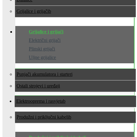
Grijalice i grijači
Grijalice i grijači
Električni grijači
Plinski grijači
Uljne grijalice
Punjači akumulatora i starteri
Ostali strojevi i uređaji
Elektrooprema i rasvjeta
Produžni i priključni kabeli