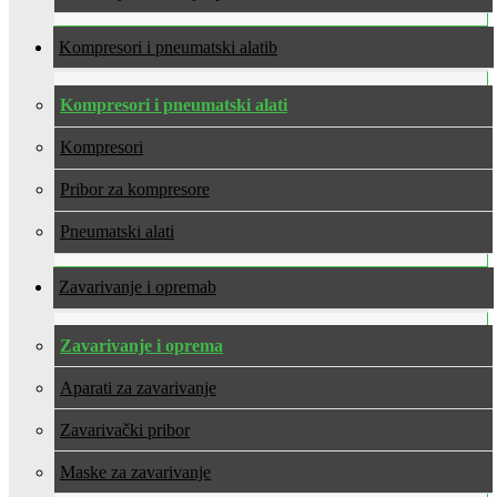
Kompresori i pneumatski alati
Kompresori i pneumatski alati
Kompresori
Pribor za kompresore
Pneumatski alati
Zavarivanje i oprema
Zavarivanje i oprema
Aparati za zavarivanje
Zavarivački pribor
Maske za zavarivanje