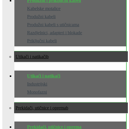
Produžni i priključni kabeli
Kabelske motalice
Produžni kabeli
Produžni kabeli s utičnicama
Razdjelnici, adapteri i blokade
Priključni kabeli
Utikači i natikači
Utikači i natikači
Industrijski
Monofazni
Prekidači, utičnice i oprema
Prekidači, utičnice i oprema