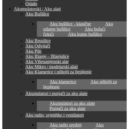
Ostalo
Akumulatorski / Aku alati
Aku Bušilice
Aku bušilice - klasične
Aku
udarne bušilice
Aku bušaći
čekići
Aku kutne bušilice
Aku Brusilice
Aku Odvijači
Aku Pile
Aku Blanje – Blanjalice
Aku Višenamjenski alat
Aku Mikro / modelarski alati
Aku Klamerice i pištolji za ljepljenje
Aku klamerice
Aku pištolji za
ljepljenje
Akumulatori i punjači za aku alate
Akumulatori za aku alate
Punjači za aku alate
Aku radio, svjetiljke i ventilatori
Aku radio uređaji
Aku