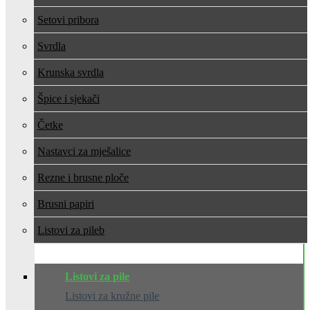
Setovi pribora
Svrdla
Krunska svrdla
Špice i sjekači
Četke
Nastavci za mješalice
Rezne i brusne ploče
Brusni papiri
Listovi za pile
Listovi za pile
Listovi za kružne pile