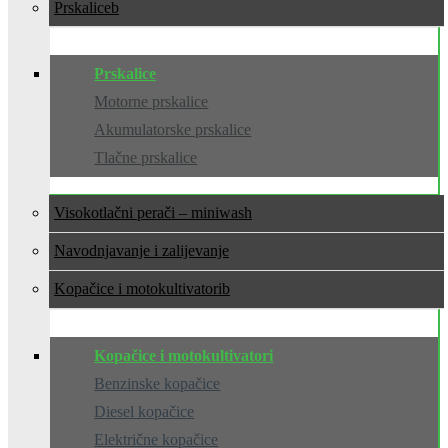
Prskalice
Prskalice
Motorne prskalice
Akumulatorske prskalice
Tlačne prskalice
Visokotlačni perači – miniwash
Navodnjavanje i zalijevanje
Kopačice i motokultivatori
Kopačice i motokultivatori
Benzinske kopačice
Diesel kopačice
Električne kopačice