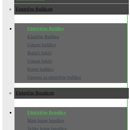
Električne Bušilice
Električne Bušilice
Klasične Bušilice
Udarne bušilice
Bušaći čekići
Udarni čekići
Kutne bušilice
Oprema za električne bušilice
Električne Brusilice
Električne Brusilice
Male kutne brusilice
Velike kutne brusilice