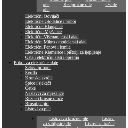
pile
Recipročne pile
Ostale
pile
Električni Odvijači
Električne Glodalice i pribor
Električne Blanjalice
Električne Mješalice
Električni Višenamjenski alati
Električni Mikro / modelarski alati
Električni Fenovi i lemila
Električne Klamerice i pištolji za ljepljenje
Ostali električni alati i oprema
Pribor za električne alate
Setovi pribora
Svrdla
Krunska svrdla
Špice i sjekači
Četke
Nastavci za mješalice
Rezne i brusne ploče
Brusni papiri
Listovi za pile
Listovi za kružne pile
Listovi
za sabljaste pile
Listovi za tračne