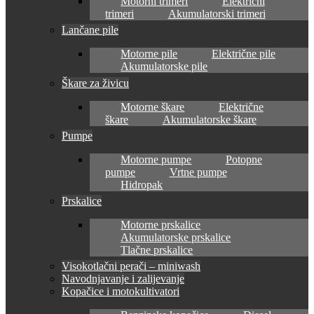
Motorni trimeri
Električni
trimeri
Akumulatorski trimeri
Lančane pile
Motorne pile
Električne pile
Akumulatorske pile
Škare za živicu
Motorne škare
Električne
škare
Akumulatorske škare
Pumpe
Motorne pumpe
Potopne
pumpe
Vrtne pumpe
Hidropak
Prskalice
Motorne prskalice
Akumulatorske prskalice
Tlačne prskalice
Visokotlačni perači – miniwash
Navodnjavanje i zalijevanje
Kopačice i motokultivatori