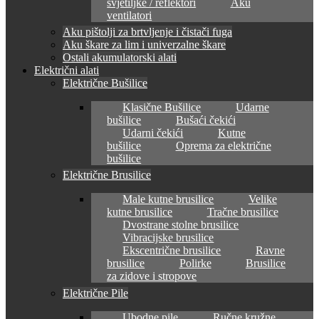
svjetiljke / reflektori
Aku
ventilatori
Aku pištolji za brtvljenje i čistači fuga
Aku škare za lim i univerzalne škare
Ostali akumulatorski alati
Električni alati
Električne Bušilice
Klasične Bušilice
Udarne
bušilice
Bušaći čekići
Udarni čekići
Kutne
bušilice
Oprema za električne
bušilice
Električne Brusilice
Male kutne brusilice
Velike
kutne brusilice
Tračne brusilice
Dvostrane stolne brusilice
Vibracijske brusilice
Ekscentrične brusilice
Ravne
brusilice
Polirke
Brusilice
za zidove i stropove
Električne Pile
Ubodne pile
Ručne kružne