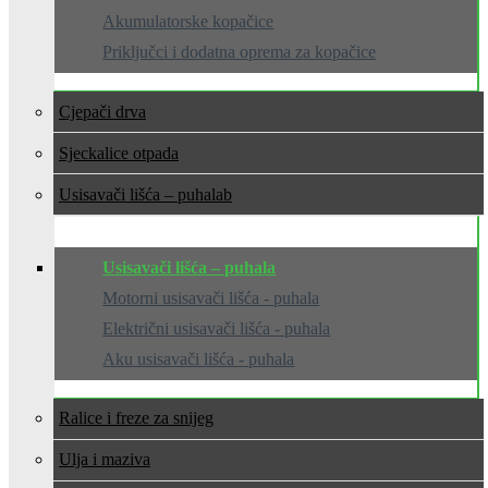
Akumulatorske kopačice
Priključci i dodatna oprema za kopačice
Cjepači drva
Sjeckalice otpada
Usisavači lišća – puhala
Usisavači lišća – puhala
Motorni usisavači lišća - puhala
Električni usisavači lišća - puhala
Aku usisavači lišća - puhala
Ralice i freze za snijeg
Ulja i maziva