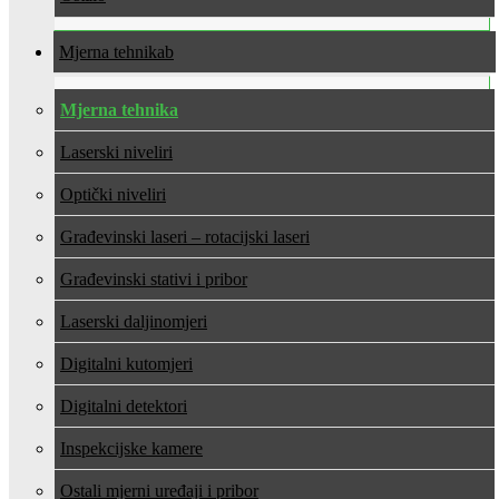
Mjerna tehnika
Mjerna tehnika
Laserski niveliri
Optički niveliri
Građevinski laseri – rotacijski laseri
Građevinski stativi i pribor
Laserski daljinomjeri
Digitalni kutomjeri
Digitalni detektori
Inspekcijske kamere
Ostali mjerni uređaji i pribor