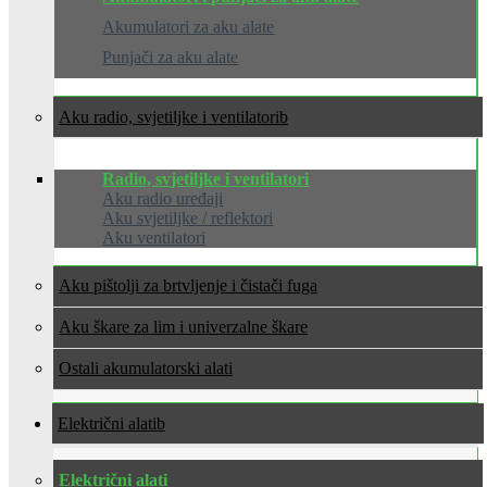
Akumulatori za aku alate
Punjači za aku alate
Aku radio, svjetiljke i ventilatori
Radio, svjetiljke i ventilatori
Aku radio uređaji
Aku svjetiljke / reflektori
Aku ventilatori
Aku pištolji za brtvljenje i čistači fuga
Aku škare za lim i univerzalne škare
Ostali akumulatorski alati
Električni alati
Električni alati