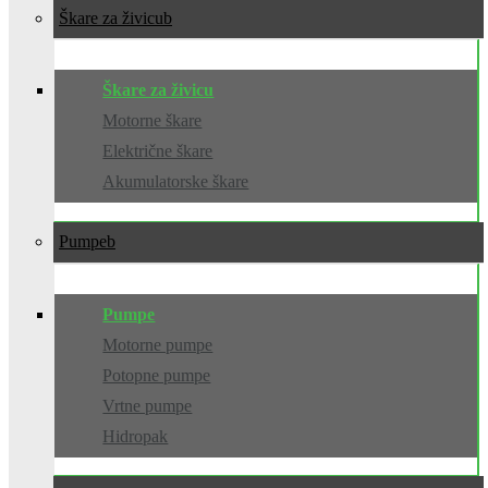
Škare za živicu
Škare za živicu
Motorne škare
Električne škare
Akumulatorske škare
Pumpe
Pumpe
Motorne pumpe
Potopne pumpe
Vrtne pumpe
Hidropak