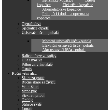
Benzinske kopačice
Diesel
kopačice
Električne kopačice
Akumulatorske kopačice
Priključci i dodatna oprema za
kopačice
Cjepači drva
Sjeckalice otpada
Usisavači lišća – puhala
Motorni usisavači lišća - puhala
Električni usisavači lišća - puhala
Aku usisavači lišća - puhala
Ralice i freze za snijeg
Ulja i maziva
Pribor za vrtne alate
Ostalo
Ručni vrtni alati
Škare za grane
Ručne škare za živicu
Vrtne škare
Vrtne pile
Sjekire i pribor
Grablje
Štihače i vile
Lopate