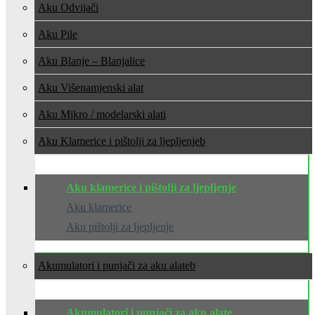
Aku Odvijači
Aku Pile
Aku Blanje – Blanjalice
Aku Višenamjenski alat
Aku Mikro / modelarski alati
Aku Klamerice i pištolji za ljepljenje
Aku klamerice i pištolji za ljepljenje
Aku klamerice
Aku pištolji za ljepljenje
Akumulatori i punjači za aku alate
Akumulatori i punjači za aku alate