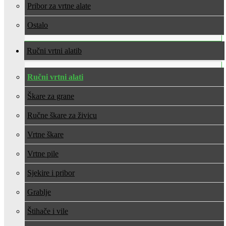
Pribor za vrtne alate
Ostalo
Ručni vrtni alati
Ručni vrtni alati
Škare za grane
Ručne škare za živicu
Vrtne škare
Vrtne pile
Sjekire i pribor
Grablje
Štihače i vile