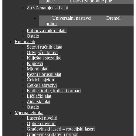
pilee
Listovi za ubodne pile
Za višenamjenski alat
Univerzalni nastavci
Dremel
pribor
Pribor za mikro alate
Ostalo
Ručni alati
Setovi ručnih alata
Odvijači i bitovi
Kliješta i stezaljke
Ključevi
Mjerni alati
Rezni i brusni alat
Čekići i sjekire
Četke i abrazivi
Kutije, torbe, kolica i ormari
Ličilački alat
Zidarski alat
Ostalo
Mjerna tehnika
Laserski niveliri
Optički niveliri
Građevinski laseri – rotacijski laseri
Građevinski stativi i pribor