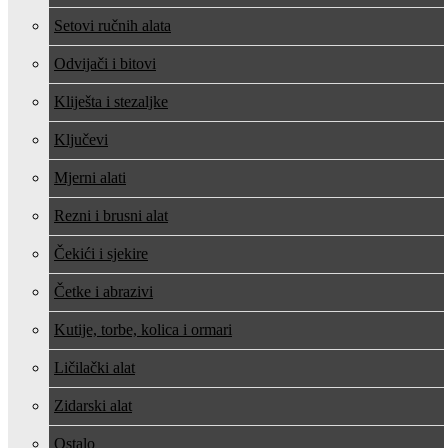
Setovi ručnih alata
Odvijači i bitovi
Kliješta i stezaljke
Ključevi
Mjerni alati
Rezni i brusni alat
Čekići i sjekire
Četke i abrazivi
Kutije, torbe, kolica i ormari
Ličilački alat
Zidarski alat
Ostalo