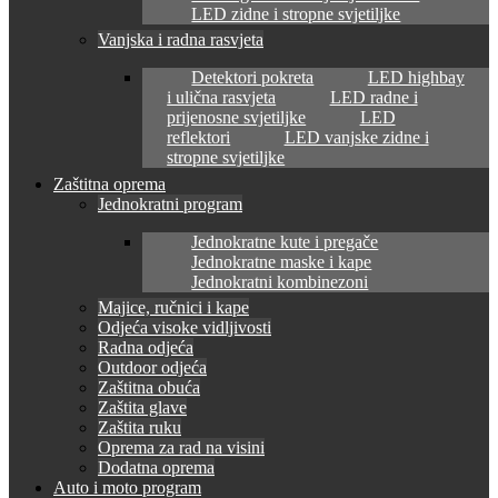
LED zidne i stropne svjetiljke
Vanjska i radna rasvjeta
Detektori pokreta
LED highbay
i ulična rasvjeta
LED radne i
prijenosne svjetiljke
LED
reflektori
LED vanjske zidne i
stropne svjetiljke
Zaštitna oprema
Jednokratni program
Jednokratne kute i pregače
Jednokratne maske i kape
Jednokratni kombinezoni
Majice, ručnici i kape
Odjeća visoke vidljivosti
Radna odjeća
Outdoor odjeća
Zaštitna obuća
Zaštita glave
Zaštita ruku
Oprema za rad na visini
Dodatna oprema
Auto i moto program