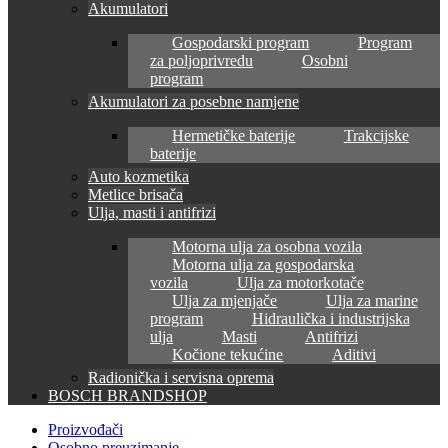
Akumulatori
Gospodarski program
Program
za poljoprivredu
Osobni
program
Akumulatori za posebne namjene
Hermetičke baterije
Trakcijske
baterije
Auto kozmetika
Metlice brisača
Ulja, masti i antifrizi
Motorna ulja za osobna vozila
Motorna ulja za gospodarska
vozila
Ulja za motorkotače
Ulja za mjenjače
Ulja za marine
program
Hidraulička i industrijska
ulja
Masti
Antifrizi
Kočione tekućine
Aditivi
Radionička i servisna oprema
BOSCH BRANDSHOP
Proizvođači
Osobno preuzimanje