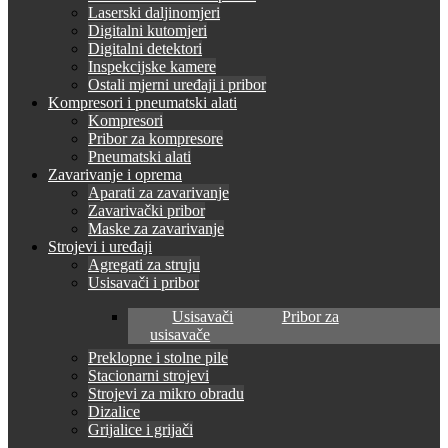
Laserski daljinomjeri
Digitalni kutomjeri
Digitalni detektori
Inspekcijske kamere
Ostali mjerni uređaji i pribor
Kompresori i pneumatski alati
Kompresori
Pribor za kompresore
Pneumatski alati
Zavarivanje i oprema
Aparati za zavarivanje
Zavarivački pribor
Maske za zavarivanje
Strojevi i uređaji
Agregati za struju
Usisavači i pribor
Usisavači
Pribor za
usisavače
Preklopne i stolne pile
Stacionarni strojevi
Strojevi za mikro obradu
Dizalice
Grijalice i grijači