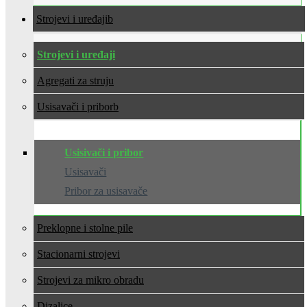
Strojevi i uređaji
Strojevi i uređaji
Agregati za struju
Usisavači i pribor
Usisivači i pribor
Usisavači
Pribor za usisavače
Preklopne i stolne pile
Stacionarni strojevi
Strojevi za mikro obradu
Dizalice