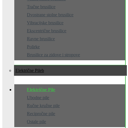
Tračne brusilice
Dvostrane stolne brusilice
Vibracijske brusilice
Ekscentrične brusilice
Ravne brusilice
Polirke
Brusilice za zidove i stropove
Električne Pile
Električne Pile
Ubodne pile
Ručne kružne pile
Recipročne pile
Ostale pile