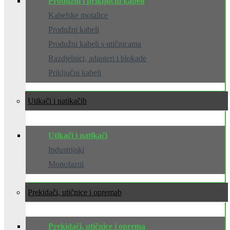
Produžni i priključni kabeli
Kabelske motalice
Produžni kabeli
Produžni kabeli s utičnicama
Razdjelnici, adapteri i blokade
Priključni kabeli
Utikači i natikači
Utikači i natikači
Industrijski
Monofazni
Prekidači, utičnice i oprema
Prekidači, utičnice i oprema