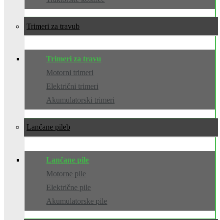
Trimeri za travu
Trimeri za travu
Motorni trimeri
Električni trimeri
Akumulatorski trimeri
Lančane pile
Lančane pile
Motorne pile
Električne pile
Akumulatorske pile