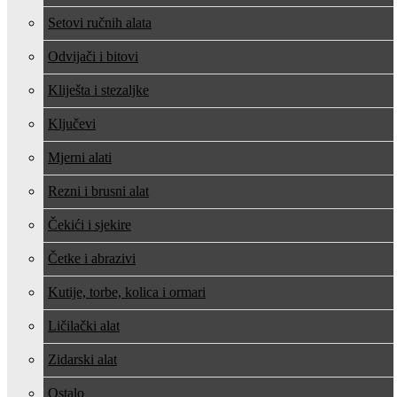
Setovi ručnih alata
Odvijači i bitovi
Kliješta i stezaljke
Ključevi
Mjerni alati
Rezni i brusni alat
Čekići i sjekire
Četke i abrazivi
Kutije, torbe, kolica i ormari
Ličilački alat
Zidarski alat
Ostalo