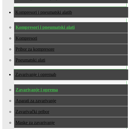
Kompresori i pneumatski alati
Kompresori i pneumatski alati
Kompresori
Pribor za kompresore
Pneumatski alati
Zavarivanje i oprema
Zavarivanje i oprema
Aparati za zavarivanje
Zavarivački pribor
Maske za zavarivanje