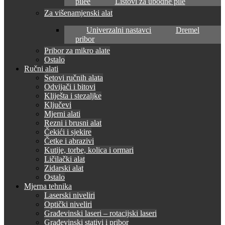
pilee
Listovi za ubodne pile
Za višenamjenski alat
Univerzalni nastavci
Dremel
pribor
Pribor za mikro alate
Ostalo
Ručni alati
Setovi ručnih alata
Odvijači i bitovi
Kliješta i stezaljke
Ključevi
Mjerni alati
Rezni i brusni alat
Čekići i sjekire
Četke i abrazivi
Kutije, torbe, kolica i ormari
Ličilački alat
Zidarski alat
Ostalo
Mjerna tehnika
Laserski niveliri
Optički niveliri
Građevinski laseri – rotacijski laseri
Građevinski stativi i pribor