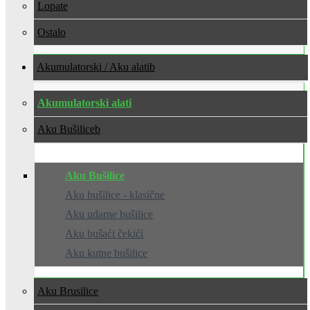
Lopate
Ostalo
Akumulatorski / Aku alati
Akumulatorski alati
Aku Bušilice
Aku Bušilice
Aku bušilice - klasične
Aku udarne bušilice
Aku bušaći čekići
Aku kutne bušilice
Aku Brusilice