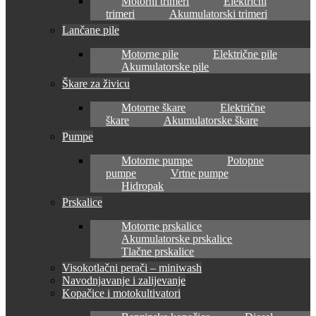
Motorni trimeri
Električni
trimeri
Akumulatorski trimeri
Lančane pile
Motorne pile
Električne pile
Akumulatorske pile
Škare za živicu
Motorne škare
Električne
škare
Akumulatorske škare
Pumpe
Motorne pumpe
Potopne
pumpe
Vrtne pumpe
Hidropak
Prskalice
Motorne prskalice
Akumulatorske prskalice
Tlačne prskalice
Visokotlačni perači – miniwash
Navodnjavanje i zalijevanje
Kopačice i motokultivatori