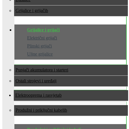
Grijalice i grijači
Grijalice i grijači
Električni grijači
Plinski grijači
Uljne grijalice
Punjači akumulatora i starteri
Ostali strojevi i uređaji
Elektrooprema i rasvjeta
Produžni i priključni kabeli