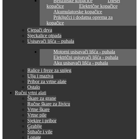
Benzinske kopačice
Diesel
kopačice
Električne kopačice
Akumulatorske kopačice
Priključci i dodatna oprema za
kopačice
Cjepači drva
Sjeckalice otpada
Usisavači lišća – puhala
Motorni usisavači lišća - puhala
Električni usisavači lišća - puhala
Aku usisavači lišća - puhala
Ralice i freze za snijeg
Ulja i maziva
Pribor za vrtne alate
Ostalo
Ručni vrtni alati
Škare za grane
Ručne škare za živicu
Vrtne škare
Vrtne pile
Sjekire i pribor
Grablje
Štihače i vile
Lopate