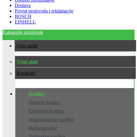
Dostava
Povrat proizvoda i reklamacije
BOSCH
EINHELL
Kategorije proizvoda
Vrtni alati
Vrtni alati
Kosilice
Kosilice
Motorne kosilice
Električne kosilice
Akumulatorske kosilice
Ručne kosilice
Traktorske kosilice