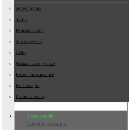
Setovi pribora
Svrdla
Krunska svrdla
Špice i sjekači
Četke
Nastavci za mješalice
Rezne i brusne ploče
Brusni papiri
Listovi za pile
Listovi za pile
Listovi za kružne pile