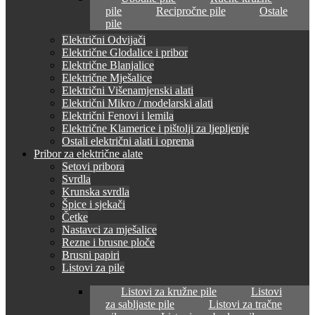
pile
Recipročne pile
Ostale
pile
Električni Odvijači
Električne Glodalice i pribor
Električne Blanjalice
Električne Mješalice
Električni Višenamjenski alati
Električni Mikro / modelarski alati
Električni Fenovi i lemila
Električne Klamerice i pištolji za ljepljenje
Ostali električni alati i oprema
Pribor za električne alate
Setovi pribora
Svrdla
Krunska svrdla
Špice i sjekači
Četke
Nastavci za mješalice
Rezne i brusne ploče
Brusni papiri
Listovi za pile
Listovi za kružne pile
Listovi
za sabljaste pile
Listovi za tračne