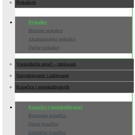
Prskalice
Prskalice
Motorne prskalice
Akumulatorske prskalice
Tlačne prskalice
Visokotlačni perači – miniwash
Navodnjavanje i zalijevanje
Kopačice i motokultivatori
Kopačice i motokultivatori
Benzinske kopačice
Diesel kopačice
Električne kopačice