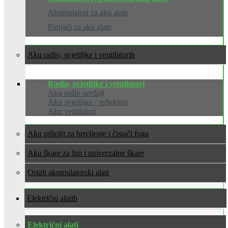
Akumulatori za aku alate
Punjači za aku alate
Aku radio, svjetiljke i ventilatori
Radio, svjetiljke i ventilatori
Aku radio uređaji
Aku svjetiljke / reflektori
Aku ventilatori
Aku pištolji za brtvljenje i čistači fuga
Aku škare za lim i univerzalne škare
Ostali akumulatorski alati
Električni alati
Električni alati