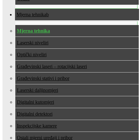
Mjerna tehnika
Mjerna tehnika
Laserski niveliri
Optički niveliri
Građevinski laseri – rotacijski laseri
Građevinski stativi i pribor
Laserski daljinomjeri
Digitalni kutomjeri
Digitalni detektori
Inspekcijske kamere
Ostali mjerni uređaji i pribor