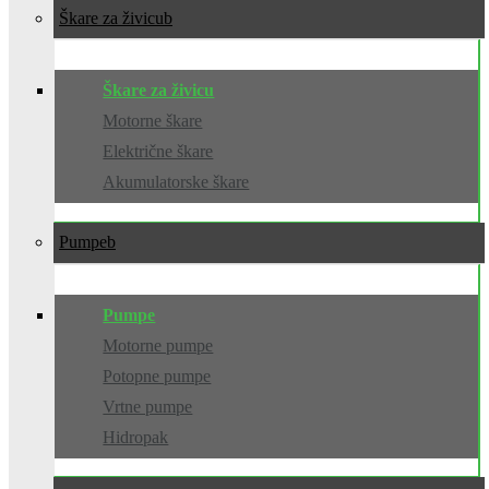
Škare za živicu
Škare za živicu
Motorne škare
Električne škare
Akumulatorske škare
Pumpe
Pumpe
Motorne pumpe
Potopne pumpe
Vrtne pumpe
Hidropak