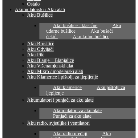
Ostalo
Akumulatorski / Aku alati
Aku Bušilice
Aku bušilice - klasične
Aku
udarne bušilice
Aku bušaći
čekići
Aku kutne bušilice
Aku Brusilice
Aku Odvijači
Aku Pile
Aku Blanje – Blanjalice
Aku Višenamjenski alat
Aku Mikro / modelarski alati
Aku Klamerice i pištolji za ljepljenje
Aku klamerice
Aku pištolji za
ljepljenje
Akumulatori i punjači za aku alate
Akumulatori za aku alate
Punjači za aku alate
Aku radio, svjetiljke i ventilatori
Aku radio uređaji
Aku