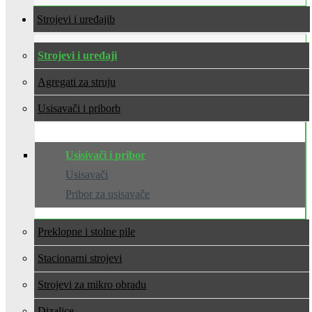
Strojevi i uređaji
Strojevi i uređaji
Agregati za struju
Usisavači i pribor
Usisivači i pribor
Usisavači
Pribor za usisavače
Preklopne i stolne pile
Stacionarni strojevi
Strojevi za mikro obradu
Dizalice