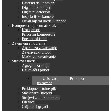
Laserski daljinomjeri
Digitalni kutomjeri
Digitalni detektori
Inspekcijske kamere
Ostali mjerni uređaji i pribor
Kompresori i pneumatski alati
Kompresori
Pribor za kompresore
Pneumatski alati
Zavarivanje i oprema
Aparati za zavarivanje
Zavarivački pribor
Maske za zavarivanje
Strojevi i uređaji
Agregati za struju
Usisavači i pribor
Usisavači
Pribor za
usisavače
Preklopne i stolne pile
Stacionarni strojevi
Strojevi za mikro obradu
Dizalice
Grijalice i grijači