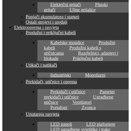
Električni grijači
Plinski
grijači
Uljne grijalice
Punjači akumulatora i starteri
Ostali strojevi i uređaji
Elektrooprema i rasvjeta
Produžni i priključni kabeli
Kabelske motalice
Produžni
kabeli
Produžni kabeli s
utičnicama
Razdjelnici, adapteri i
blokade
Priključni kabeli
Utikači i natikači
Industrijski
Monofazni
Prekidači, utičnice i oprema
Prekidači i utičnice
Pametni
prekidači i utičnice
Ugradbene
utičnice
Ventilatori
Portafoni
Zvonca
Unutarnja rasvjeta
LED paneli
LED plafonjere
LED ugradbene svjetiljke i trake