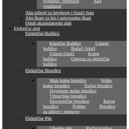
svjetiljke / reflektori
Aku
ventilatori
Aku pištolji za brtvljenje i čistači fuga
Aku škare za lim i univerzalne škare
Ostali akumulatorski alati
Električni alati
Električne Bušilice
Klasične Bušilice
Udarne
bušilice
Bušaći čekići
Udarni čekići
Kutne
bušilice
Oprema za električne
bušilice
Električne Brusilice
Male kutne brusilice
Velike
kutne brusilice
Tračne brusilice
Dvostrane stolne brusilice
Vibracijske brusilice
Ekscentrične brusilice
Ravne
brusilice
Polirke
Brusilice
za zidove i stropove
Električne Pile
Ubodne pile
Ručne kružne