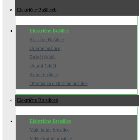
Električne Bušilice
Električne Bušilice
Klasične Bušilice
Udarne bušilice
Bušaći čekići
Udarni čekići
Kutne bušilice
Oprema za električne bušilice
Električne Brusilice
Električne Brusilice
Male kutne brusilice
Velike kutne brusilice