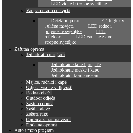
LED zidne i stropne svjetiljke
Vanjska i radna rasvjeta
Detektori pokreta
LED highbay
i ulična rasvjeta
LED radne i
prijenosne svjetiljke
LED
reflektori
LED vanjske zidne i
stropne svjetiljke
Zaštitna oprema
Jednokratni program
Jednokratne kute i pregače
Jednokratne maske i kape
Jednokratni kombinezoni
Majice, ručnici i kape
Odjeća visoke vidljivosti
Radna odjeća
Outdoor odjeća
Zaštitna obuća
Zaštita glave
Zaštita ruku
Oprema za rad na visini
Dodatna oprema
Auto i moto program