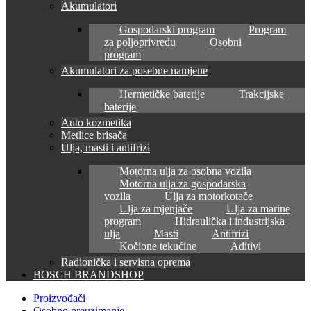
Akumulatori
Gospodarski program
Program
za poljoprivredu
Osobni
program
Akumulatori za posebne namjene
Hermetičke baterije
Trakcijske
baterije
Auto kozmetika
Metlice brisača
Ulja, masti i antifrizi
Motorna ulja za osobna vozila
Motorna ulja za gospodarska
vozila
Ulja za motorkotače
Ulja za mjenjače
Ulja za marine
program
Hidraulička i industrijska
ulja
Masti
Antifrizi
Kočione tekućine
Aditivi
Radionička i servisna oprema
BOSCH BRANDSHOP
Proizvođači
Osobno preuzimanje