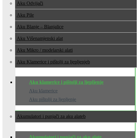
Aku Odvijači
Aku Pile
Aku Blanje – Blanjalice
Aku Višenamjenski alat
Aku Mikro / modelarski alati
Aku Klamerice i pištolji za ljepljenje
Aku klamerice i pištolji za ljepljenje
Aku klamerice
Aku pištolji za ljepljenje
Akumulatori i punjači za aku alate
Akumulatori i punjači za aku alate