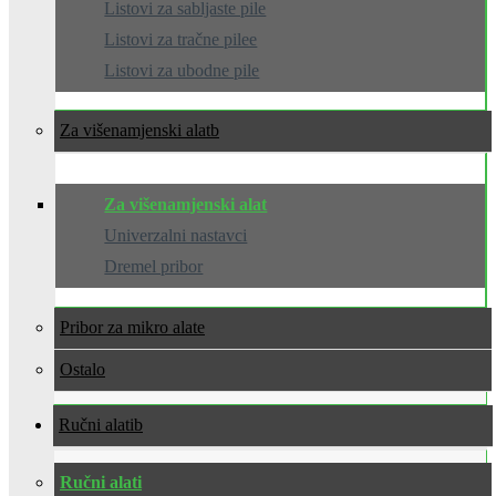
Listovi za sabljaste pile
Listovi za tračne pilee
Listovi za ubodne pile
Za višenamjenski alat
Za višenamjenski alat
Univerzalni nastavci
Dremel pribor
Pribor za mikro alate
Ostalo
Ručni alati
Ručni alati