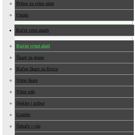
Pribor za vrtne alate
Ostalo
Ručni vrtni alati
Ručni vrtni alati
Škare za grane
Ručne škare za živicu
Vrtne škare
Vrtne pile
Sjekire i pribor
Grablje
Štihače i vile