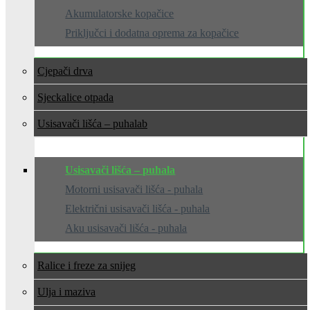
Akumulatorske kopačice
Priključci i dodatna oprema za kopačice
Cjepači drva
Sjeckalice otpada
Usisavači lišća – puhala
Usisavači lišća – puhala
Motorni usisavači lišća - puhala
Električni usisavači lišća - puhala
Aku usisavači lišća - puhala
Ralice i freze za snijeg
Ulja i maziva