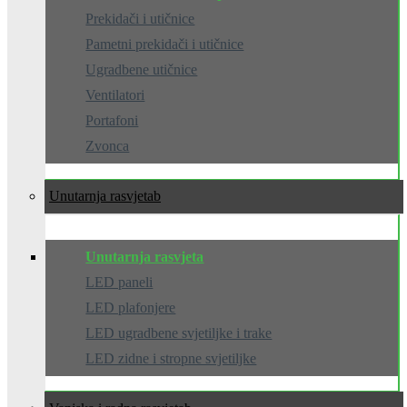
Prekidači i utičnice
Pametni prekidači i utičnice
Ugradbene utičnice
Ventilatori
Portafoni
Zvonca
Unutarnja rasvjeta
Unutarnja rasvjeta
LED paneli
LED plafonjere
LED ugradbene svjetiljke i trake
LED zidne i stropne svjetiljke