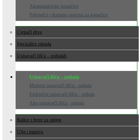
Akumulatorske kopačice
Priključci i dodatna oprema za kopačice
Cjepači drva
Sjeckalice otpada
Usisavači lišća – puhala
Usisavači lišća – puhala
Motorni usisavači lišća - puhala
Električni usisavači lišća - puhala
Aku usisavači lišća - puhala
Ralice i freze za snijeg
Ulja i maziva