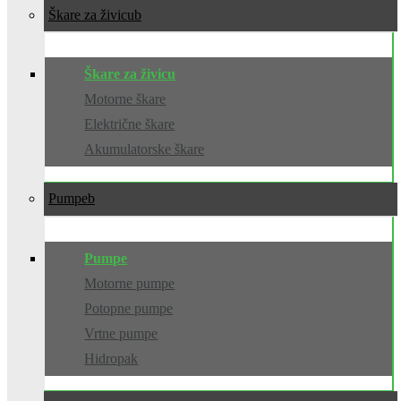
Škare za živicu
Škare za živicu
Motorne škare
Električne škare
Akumulatorske škare
Pumpe
Pumpe
Motorne pumpe
Potopne pumpe
Vrtne pumpe
Hidropak