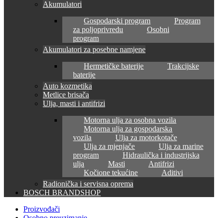
Akumulatori
Gospodarski program
Program
za poljoprivredu
Osobni
program
Akumulatori za posebne namjene
Hermetičke baterije
Trakcijske
baterije
Auto kozmetika
Metlice brisača
Ulja, masti i antifrizi
Motorna ulja za osobna vozila
Motorna ulja za gospodarska
vozila
Ulja za motorkotače
Ulja za mjenjače
Ulja za marine
program
Hidraulička i industrijska
ulja
Masti
Antifrizi
Kočione tekućine
Aditivi
Radionička i servisna oprema
BOSCH BRANDSHOP
Proizvođači
Osobno preuzimanje