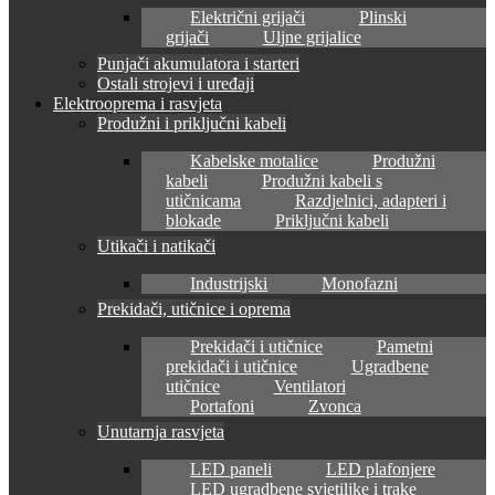
Električni grijači
Plinski
grijači
Uljne grijalice
Punjači akumulatora i starteri
Ostali strojevi i uređaji
Elektrooprema i rasvjeta
Produžni i priključni kabeli
Kabelske motalice
Produžni
kabeli
Produžni kabeli s
utičnicama
Razdjelnici, adapteri i
blokade
Priključni kabeli
Utikači i natikači
Industrijski
Monofazni
Prekidači, utičnice i oprema
Prekidači i utičnice
Pametni
prekidači i utičnice
Ugradbene
utičnice
Ventilatori
Portafoni
Zvonca
Unutarnja rasvjeta
LED paneli
LED plafonjere
LED ugradbene svjetiljke i trake