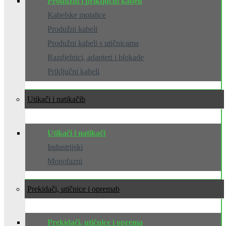
Produžni i priključni kabeli
Kabelske motalice
Produžni kabeli
Produžni kabeli s utičnicama
Razdjelnici, adapteri i blokade
Priključni kabeli
Utikači i natikači
Utikači i natikači
Industrijski
Monofazni
Prekidači, utičnice i oprema
Prekidači, utičnice i oprema