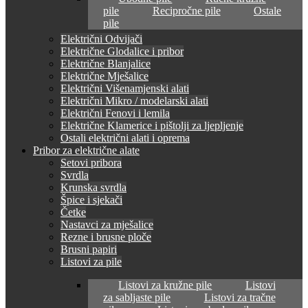
pile
Recipročne pile
Ostale
pile
Električni Odvijači
Električne Glodalice i pribor
Električne Blanjalice
Električne Mješalice
Električni Višenamjenski alati
Električni Mikro / modelarski alati
Električni Fenovi i lemila
Električne Klamerice i pištolji za ljepljenje
Ostali električni alati i oprema
Pribor za električne alate
Setovi pribora
Svrdla
Krunska svrdla
Špice i sjekači
Četke
Nastavci za mješalice
Rezne i brusne ploče
Brusni papiri
Listovi za pile
Listovi za kružne pile
Listovi
za sabljaste pile
Listovi za tračne