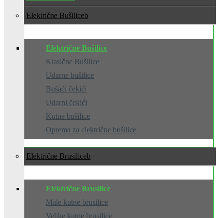
Električne Bušilice
Električne Bušilice
Klasične Bušilice
Udarne bušilice
Bušaći čekići
Udarni čekići
Kutne bušilice
Oprema za električne bušilice
Električne Brusilice
Električne Brusilice
Male kutne brusilice
Velike kutne brusilice