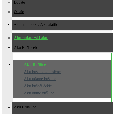
Lopate
Ostalo
Akumulatorski / Aku alati
Akumulatorski alati
Aku Bušilice
Aku Bušilice
Aku bušilice - klasične
Aku udarne bušilice
Aku bušaći čekići
Aku kutne bušilice
Aku Brusilice