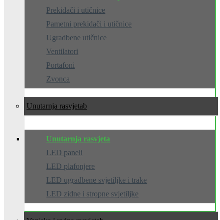
Prekidači i utičnice
Pametni prekidači i utičnice
Ugradbene utičnice
Ventilatori
Portafoni
Zvonca
Unutarnja rasvjeta
Unutarnja rasvjeta
LED paneli
LED plafonjere
LED ugradbene svjetiljke i trake
LED zidne i stropne svjetiljke