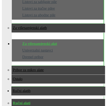
Listovi za sabljaste pile
Listovi za tračne pilee
Listovi za ubodne pile
Za višenamjenski alat
Za višenamjenski alat
Univerzalni nastavci
Dremel pribor
Pribor za mikro alate
Ostalo
Ručni alati
Ručni alati