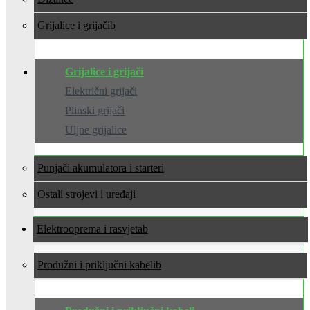
Grijalice i grijači
Grijalice i grijači
Električni grijači
Plinski grijači
Uljne grijalice
Punjači akumulatora i starteri
Ostali strojevi i uređaji
Elektrooprema i rasvjeta
Produžni i priključni kabeli