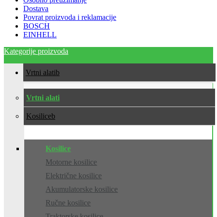
Dostava
Povrat proizvoda i reklamacije
BOSCH
EINHELL
Kategorije proizvoda
Vrtni alati
Vrtni alati
Kosilice
Kosilice
Motorne kosilice
Električne kosilice
Akumulatorske kosilice
Ručne kosilice
Traktorske kosilice