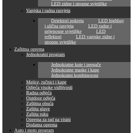
LED zidne i stropne svjetiljke
Vanjska i radna rasvjeta
Detektori pokreta
LED highbay
i ulična rasvjeta
LED radne i
prijenosne svjetiljke
LED
reflektori
LED vanjske zidne i
stropne svjetiljke
Zaštitna oprema
Jednokratni program
Jednokratne kute i pregače
Jednokratne maske i kape
Jednokratni kombinezoni
Majice, ručnici i kape
Odjeća visoke vidljivosti
Radna odjeća
Outdoor odjeća
Zaštitna obuća
Zaštita glave
Zaštita ruku
Oprema za rad na visini
Dodatna oprema
Auto i moto program