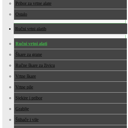
Pribor za vrtne alate
Ostalo
Ručni vrtni alati
Ručni vrtni alati
Škare za grane
Ručne škare za živicu
Vrtne škare
Vrtne pile
Sjekire i pribor
Grablje
Štihače i vile