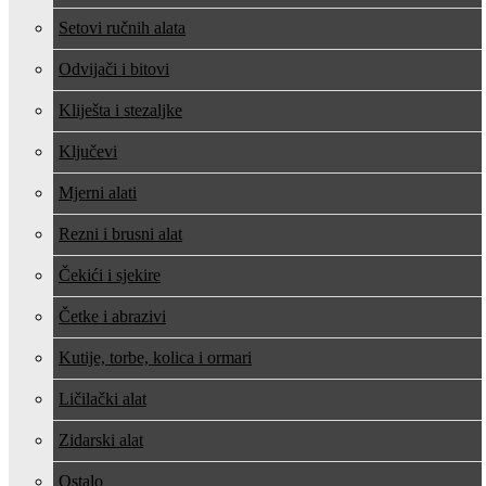
Setovi ručnih alata
Odvijači i bitovi
Kliješta i stezaljke
Ključevi
Mjerni alati
Rezni i brusni alat
Čekići i sjekire
Četke i abrazivi
Kutije, torbe, kolica i ormari
Ličilački alat
Zidarski alat
Ostalo