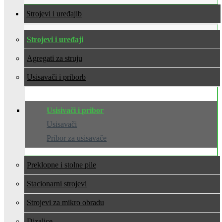
Strojevi i uređaji
Strojevi i uređaji
Agregati za struju
Usisavači i pribor
Usisivači i pribor
Usisavači
Pribor za usisavače
Preklopne i stolne pile
Stacionarni strojevi
Strojevi za mikro obradu
Dizalice