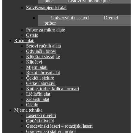
pilee
Listovi za ubodne pile
Za višenamjenski alat
Univerzalni nastavci
Dremel
pribor
Pribor za mikro alate
Ostalo
Ručni alati
Setovi ručnih alata
Odvijači i bitovi
Kliješta i stezaljke
Ključevi
Mjerni alati
Rezni i brusni alat
Čekići i sjekire
Četke i abrazivi
Kutije, torbe, kolica i ormari
Ličilački alat
Zidarski alat
Ostalo
Mjerna tehnika
Laserski niveliri
Optički niveliri
Građevinski laseri – rotacijski laseri
Građevinski stativi i pribor