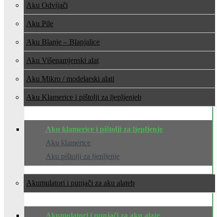
Aku Odvijači
Aku Pile
Aku Blanje – Blanjalice
Aku Višenamjenski alat
Aku Mikro / modelarski alati
Aku Klamerice i pištolji za ljepljenje
Aku klamerice i pištolji za ljepljenje
Aku klamerice
Aku pištolji za ljepljenje
Akumulatori i punjači za aku alate
Akumulatori i punjači za aku alate