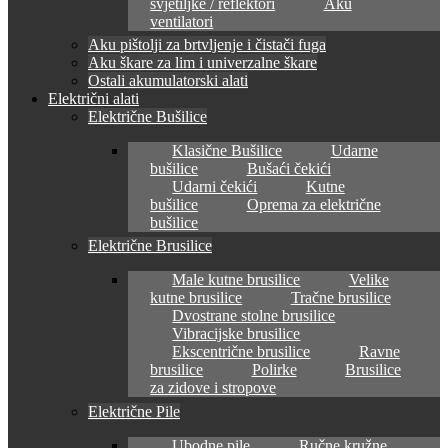
svjetiljke / reflektori
Aku
ventilatori
Aku pištolji za brtvljenje i čistači fuga
Aku škare za lim i univerzalne škare
Ostali akumulatorski alati
Električni alati
Električne Bušilice
Klasične Bušilice
Udarne
bušilice
Bušaći čekići
Udarni čekići
Kutne
bušilice
Oprema za električne
bušilice
Električne Brusilice
Male kutne brusilice
Velike
kutne brusilice
Tračne brusilice
Dvostrane stolne brusilice
Vibracijske brusilice
Ekscentrične brusilice
Ravne
brusilice
Polirke
Brusilice
za zidove i stropove
Električne Pile
Ubodne pile
Ručne kružne