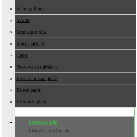
Setovi pribora
Svrdla
Krunska svrdla
Špice i sjekači
Četke
Nastavci za mješalice
Rezne i brusne ploče
Brusni papiri
Listovi za pile
Listovi za pile
Listovi za kružne pile