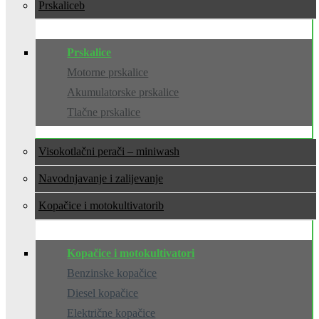
Prskalice
Prskalice
Motorne prskalice
Akumulatorske prskalice
Tlačne prskalice
Visokotlačni perači – miniwash
Navodnjavanje i zalijevanje
Kopačice i motokultivatori
Kopačice i motokultivatori
Benzinske kopačice
Diesel kopačice
Električne kopačice