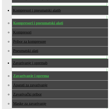
Kompresori i pneumatski alati
Kompresori i pneumatski alati
Kompresori
Pribor za kompresore
Pneumatski alati
Zavarivanje i oprema
Zavarivanje i oprema
Aparati za zavarivanje
Zavarivački pribor
Maske za zavarivanje