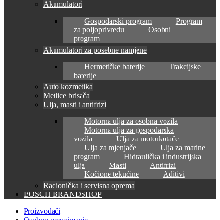
Akumulatori
Gospodarski program
Program
za poljoprivredu
Osobni
program
Akumulatori za posebne namjene
Hermetičke baterije
Trakcijske
baterije
Auto kozmetika
Metlice brisača
Ulja, masti i antifrizi
Motorna ulja za osobna vozila
Motorna ulja za gospodarska
vozila
Ulja za motorkotače
Ulja za mjenjače
Ulja za marine
program
Hidraulička i industrijska
ulja
Masti
Antifrizi
Kočione tekućine
Aditivi
Radionička i servisna oprema
BOSCH BRANDSHOP
Proizvođači
Osobno preuzimanje