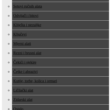
Setovi ručnih alata
Odvijači i bitovi
Kliješta i stezaljke
Ključevi
Mjerni alati
Rezni i brusni alat
Čekići i sjekire
Četke i abrazivi
Kutije, torbe, kolica i ormari
Ličilački alat
Zidarski alat
Ostalo