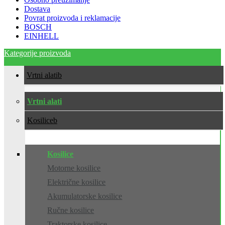
Dostava
Povrat proizvoda i reklamacije
BOSCH
EINHELL
Kategorije proizvoda
Vrtni alati
Vrtni alati
Kosilice
Kosilice
Motorne kosilice
Električne kosilice
Akumulatorske kosilice
Ručne kosilice
Traktorske kosilice