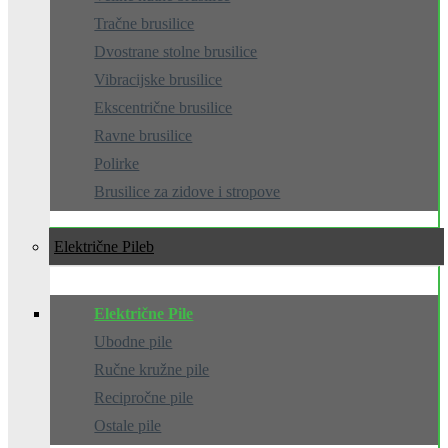
Tračne brusilice
Dvostrane stolne brusilice
Vibracijske brusilice
Ekscentrične brusilice
Ravne brusilice
Polirke
Brusilice za zidove i stropove
Električne Pile
Električne Pile
Ubodne pile
Ručne kružne pile
Recipročne pile
Ostale pile