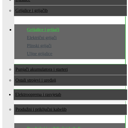
Grijalice i grijači
Grijalice i grijači
Električni grijači
Plinski grijači
Uljne grijalice
Punjači akumulatora i starteri
Ostali strojevi i uređaji
Elektrooprema i rasvjeta
Produžni i priključni kabeli