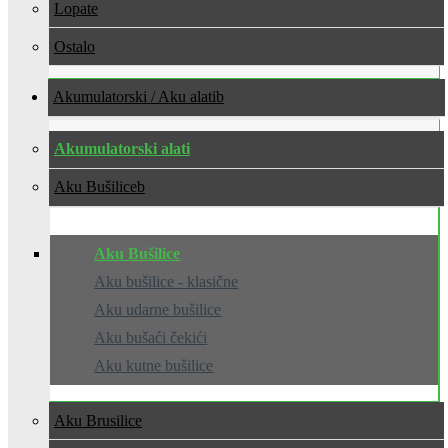
Lopate
Ostalo
Akumulatorski / Aku alati
Akumulatorski alati
Aku Bušilice
Aku Bušilice
Aku bušilice - klasične
Aku udarne bušilice
Aku bušaći čekići
Aku kutne bušilice
Aku Brusilice