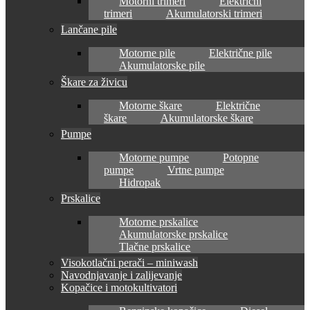
Motorni trimeri
Električni
trimeri
Akumulatorski trimeri
Lančane pile
Motorne pile
Električne pile
Akumulatorske pile
Škare za živicu
Motorne škare
Električne
škare
Akumulatorske škare
Pumpe
Motorne pumpe
Potopne
pumpe
Vrtne pumpe
Hidropak
Prskalice
Motorne prskalice
Akumulatorske prskalice
Tlačne prskalice
Visokotlačni perači – miniwash
Navodnjavanje i zalijevanje
Kopačice i motokultivatori