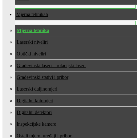
Mjerna tehnika
Mjerna tehnika
Laserski niveliri
Optički niveliri
Građevinski laseri – rotacijski laseri
Građevinski stativi i pribor
Laserski daljinomjeri
Digitalni kutomjeri
Digitalni detektori
Inspekcijske kamere
Ostali mjerni uređaji i pribor