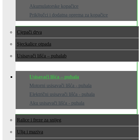
Akumulatorske kopačice
Priključci i dodatna oprema za kopačice
Cjepači drva
Sjeckalice otpada
Usisavači lišća – puhala
Usisavači lišća – puhala
Motorni usisavači lišća - puhala
Električni usisavači lišća - puhala
Aku usisavači lišća - puhala
Ralice i freze za snijeg
Ulja i maziva