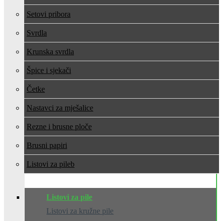
Setovi pribora
Svrdla
Krunska svrdla
Špice i sjekači
Četke
Nastavci za mješalice
Rezne i brusne ploče
Brusni papiri
Listovi za pile
Listovi za pile
Listovi za kružne pile