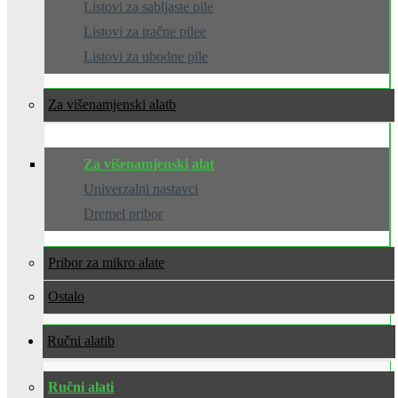
Listovi za sabljaste pile
Listovi za tračne pilee
Listovi za ubodne pile
Za višenamjenski alat
Za višenamjenski alat
Univerzalni nastavci
Dremel pribor
Pribor za mikro alate
Ostalo
Ručni alati
Ručni alati