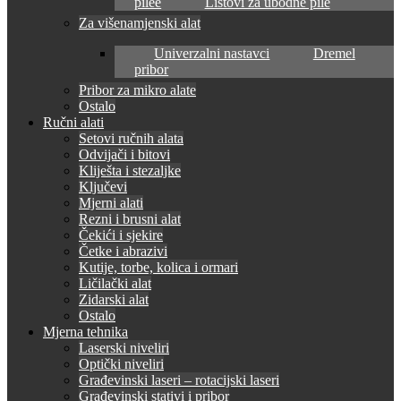
pilee
Listovi za ubodne pile
Za višenamjenski alat
Univerzalni nastavci
Dremel
pribor
Pribor za mikro alate
Ostalo
Ručni alati
Setovi ručnih alata
Odvijači i bitovi
Kliješta i stezaljke
Ključevi
Mjerni alati
Rezni i brusni alat
Čekići i sjekire
Četke i abrazivi
Kutije, torbe, kolica i ormari
Ličilački alat
Zidarski alat
Ostalo
Mjerna tehnika
Laserski niveliri
Optički niveliri
Građevinski laseri – rotacijski laseri
Građevinski stativi i pribor