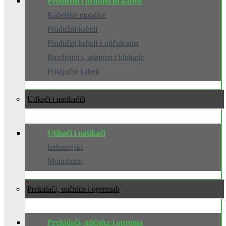
Produžni i priključni kabeli
Kabelske motalice
Produžni kabeli
Produžni kabeli s utičnicama
Razdjelnici, adapteri i blokade
Priključni kabeli
Utikači i natikači
Utikači i natikači
Industrijski
Monofazni
Prekidači, utičnice i oprema
Prekidači, utičnice i oprema