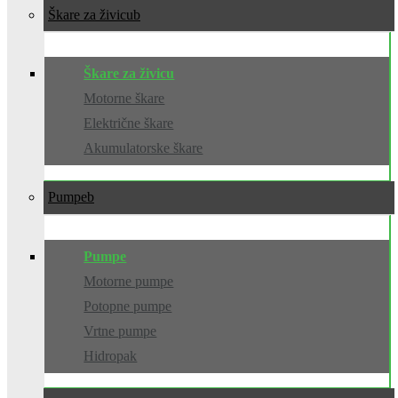
Škare za živicu
Škare za živicu
Motorne škare
Električne škare
Akumulatorske škare
Pumpe
Pumpe
Motorne pumpe
Potopne pumpe
Vrtne pumpe
Hidropak