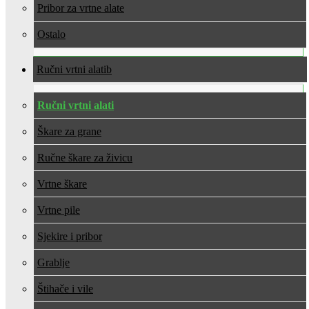
Pribor za vrtne alate
Ostalo
Ručni vrtni alati
Ručni vrtni alati
Škare za grane
Ručne škare za živicu
Vrtne škare
Vrtne pile
Sjekire i pribor
Grablje
Štihače i vile