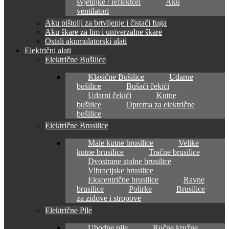
svjetiljke / reflektori
Aku
ventilatori
Aku pištolji za brtvljenje i čistači fuga
Aku škare za lim i univerzalne škare
Ostali akumulatorski alati
Električni alati
Električne Bušilice
Klasične Bušilice
Udarne
bušilice
Bušaći čekići
Udarni čekići
Kutne
bušilice
Oprema za električne
bušilice
Električne Brusilice
Male kutne brusilice
Velike
kutne brusilice
Tračne brusilice
Dvostrane stolne brusilice
Vibracijske brusilice
Ekscentrične brusilice
Ravne
brusilice
Polirke
Brusilice
za zidove i stropove
Električne Pile
Ubodne pile
Ručne kružne