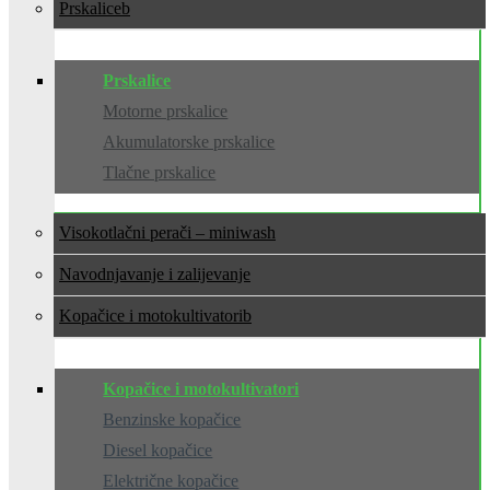
Prskalice
Prskalice
Motorne prskalice
Akumulatorske prskalice
Tlačne prskalice
Visokotlačni perači – miniwash
Navodnjavanje i zalijevanje
Kopačice i motokultivatori
Kopačice i motokultivatori
Benzinske kopačice
Diesel kopačice
Električne kopačice