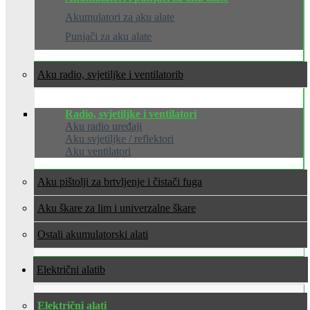
Akumulatori za aku alate
Punjači za aku alate
Aku radio, svjetiljke i ventilatori
Radio, svjetiljke i ventilatori
Aku radio uređaji
Aku svjetiljke / reflektori
Aku ventilatori
Aku pištolji za brtvljenje i čistači fuga
Aku škare za lim i univerzalne škare
Ostali akumulatorski alati
Električni alati
Električni alati