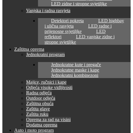
LED zidne i stropne svjetiljke
Vanjska i radna rasvjeta
Detektori pokreta
LED highbay
i ulična rasvjeta
LED radne i
prijenosne svjetiljke
LED
reflektori
LED vanjske zidne i
stropne svjetiljke
Zaštitna oprema
Jednokratni program
Jednokratne kute i pregače
Jednokratne maske i kape
Jednokratni kombinezoni
Majice, ručnici i kape
Odjeća visoke vidljivosti
Radna odjeća
Outdoor odjeća
Zaštitna obuća
Zaštita glave
Zaštita ruku
Oprema za rad na visini
Dodatna oprema
Auto i moto program