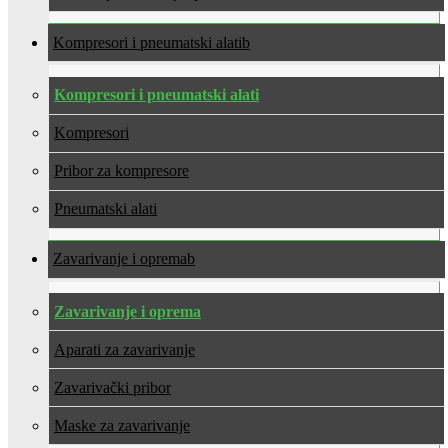
Kompresori i pneumatski alati
Kompresori i pneumatski alati
Kompresori
Pribor za kompresore
Pneumatski alati
Zavarivanje i oprema
Zavarivanje i oprema
Aparati za zavarivanje
Zavarivački pribor
Maske za zavarivanje