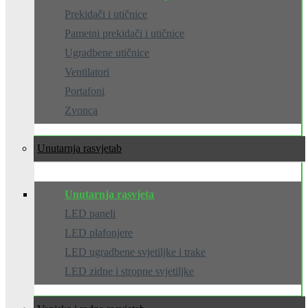
Prekidači i utičnice
Pametni prekidači i utičnice
Ugradbene utičnice
Ventilatori
Portafoni
Zvonca
Unutarnja rasvjeta
Unutarnja rasvjeta
LED paneli
LED plafonjere
LED ugradbene svjetiljke i trake
LED zidne i stropne svjetiljke