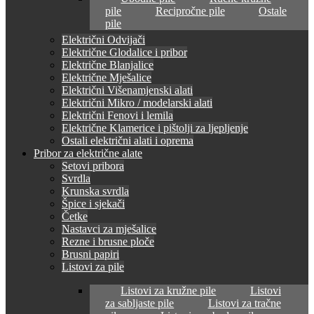
pile
Recipročne pile
Ostale
pile
Električni Odvijači
Električne Glodalice i pribor
Električne Blanjalice
Električne Mješalice
Električni Višenamjenski alati
Električni Mikro / modelarski alati
Električni Fenovi i lemila
Električne Klamerice i pištolji za ljepljenje
Ostali električni alati i oprema
Pribor za električne alate
Setovi pribora
Svrdla
Krunska svrdla
Špice i sjekači
Četke
Nastavci za mješalice
Rezne i brusne ploče
Brusni papiri
Listovi za pile
Listovi za kružne pile
Listovi
za sabljaste pile
Listovi za tračne