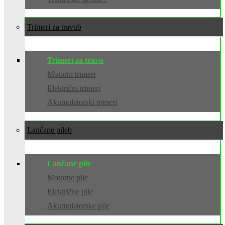
Trimeri za travu
Trimeri za travu
Motorni trimeri
Električni trimeri
Akumulatorski trimeri
Lančane pile
Lančane pile
Motorne pile
Električne pile
Akumulatorske pile