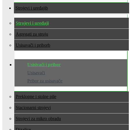
Strojevi i uređaji
Strojevi i uređaji
Agregati za struju
Usisavači i pribor
Usisivači i pribor
Usisavači
Pribor za usisavače
Preklopne i stolne pile
Stacionarni strojevi
Strojevi za mikro obradu
Dizalice