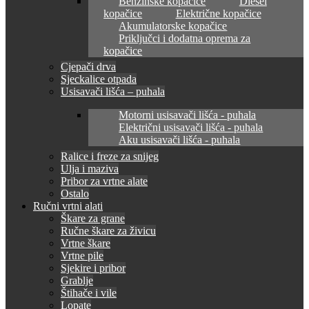
Benzinske kopačice
Diesel
kopačice
Električne kopačice
Akumulatorske kopačice
Priključci i dodatna oprema za
kopačice
Cjepači drva
Sjeckalice otpada
Usisavači lišća – puhala
Motorni usisavači lišća - puhala
Električni usisavači lišća - puhala
Aku usisavači lišća - puhala
Ralice i freze za snijeg
Ulja i maziva
Pribor za vrtne alate
Ostalo
Ručni vrtni alati
Škare za grane
Ručne škare za živicu
Vrtne škare
Vrtne pile
Sjekire i pribor
Grablje
Štihače i vile
Lopate