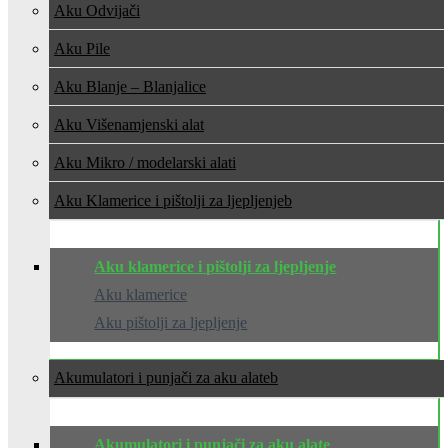
Aku Odvijači
Aku Pile
Aku Blanje – Blanjalice
Aku Višenamjenski alat
Aku Mikro / modelarski alati
Aku Klamerice i pištolji za ljepljenje
Aku klamerice i pištolji za ljepljenje
Aku klamerice
Aku pištolji za ljepljenje
Akumulatori i punjači za aku alate
Akumulatori i punjači za aku alate