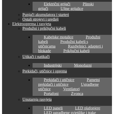
Električni grijači
Plinski
grijači
Uljne grijalice
Punjači akumulatora i starteri
Ostali strojevi i uređaji
Elektrooprema i rasvjeta
Produžni i priključni kabeli
Kabelske motalice
Produžni
kabeli
Produžni kabeli s
utičnicama
Razdjelnici, adapteri i
blokade
Priključni kabeli
Utikači i natikači
Industrijski
Monofazni
Prekidači, utičnice i oprema
Prekidači i utičnice
Pametni
prekidači i utičnice
Ugradbene
utičnice
Ventilatori
Portafoni
Zvonca
Unutarnja rasvjeta
LED paneli
LED plafonjere
LED ugradbene svjetiljke i trake