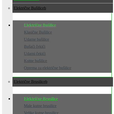
Električne Bušilice
Električne Bušilice
Klasične Bušilice
Udarne bušilice
Bušaći čekići
Udarni čekići
Kutne bušilice
Oprema za električne bušilice
Električne Brusilice
Električne Brusilice
Male kutne brusilice
Velike kutne brusilice