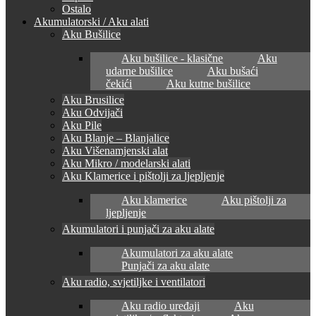
Ostalo
Akumulatorski / Aku alati
Aku Bušilice
Aku bušilice - klasične
Aku
udarne bušilice
Aku bušaći
čekići
Aku kutne bušilice
Aku Brusilice
Aku Odvijači
Aku Pile
Aku Blanje – Blanjalice
Aku Višenamjenski alat
Aku Mikro / modelarski alati
Aku Klamerice i pištolji za ljepljenje
Aku klamerice
Aku pištolji za
ljepljenje
Akumulatori i punjači za aku alate
Akumulatori za aku alate
Punjači za aku alate
Aku radio, svjetiljke i ventilatori
Aku radio uređaji
Aku