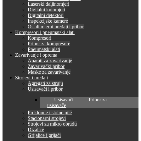
Laserski daljinomjeri
Digitalni kutomjeri
Digitalni detektori
Inspekcijske kamere
Ostali mjerni uređaji i pribor
Kompresori i pneumatski alati
Kompresori
Pribor za kompresore
Pneumatski alati
Zavarivanje i oprema
Aparati za zavarivanje
Zavarivački pribor
Maske za zavarivanje
Strojevi i uređaji
Agregati za struju
Usisavači i pribor
Usisavači
Pribor za
usisavače
Preklopne i stolne pile
Stacionarni strojevi
Strojevi za mikro obradu
Dizalice
Grijalice i grijači