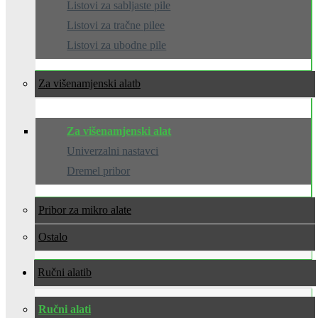
Listovi za sabljaste pile
Listovi za tračne pilee
Listovi za ubodne pile
Za višenamjenski alat
Za višenamjenski alat
Univerzalni nastavci
Dremel pribor
Pribor za mikro alate
Ostalo
Ručni alati
Ručni alati