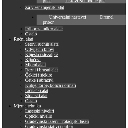
pilee
Listovi za ubodne pile
Za višenamjenski alat
Univerzalni nastavci
Dremel
pribor
Pribor za mikro alate
Ostalo
Ručni alati
Setovi ručnih alata
Odvijači i bitovi
Kliješta i stezaljke
Ključevi
Mjerni alati
Rezni i brusni alat
Čekići i sjekire
Četke i abrazivi
Kutije, torbe, kolica i ormari
Ličilački alat
Zidarski alat
Ostalo
Mjerna tehnika
Laserski niveliri
Optički niveliri
Građevinski laseri – rotacijski laseri
Građevinski stativi i pribor