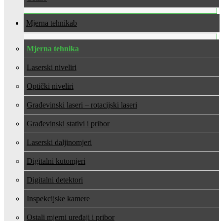
Mjerna tehnika
Mjerna tehnika
Laserski niveliri
Optički niveliri
Građevinski laseri – rotacijski laseri
Građevinski stativi i pribor
Laserski daljinomjeri
Digitalni kutomjeri
Digitalni detektori
Inspekcijske kamere
Ostali mjerni uređaji i pribor