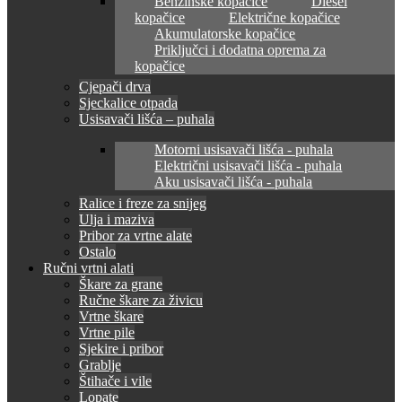
Benzinske kopačice
Diesel
kopačice
Električne kopačice
Akumulatorske kopačice
Priključci i dodatna oprema za
kopačice
Cjepači drva
Sjeckalice otpada
Usisavači lišća – puhala
Motorni usisavači lišća - puhala
Električni usisavači lišća - puhala
Aku usisavači lišća - puhala
Ralice i freze za snijeg
Ulja i maziva
Pribor za vrtne alate
Ostalo
Ručni vrtni alati
Škare za grane
Ručne škare za živicu
Vrtne škare
Vrtne pile
Sjekire i pribor
Grablje
Štihače i vile
Lopate