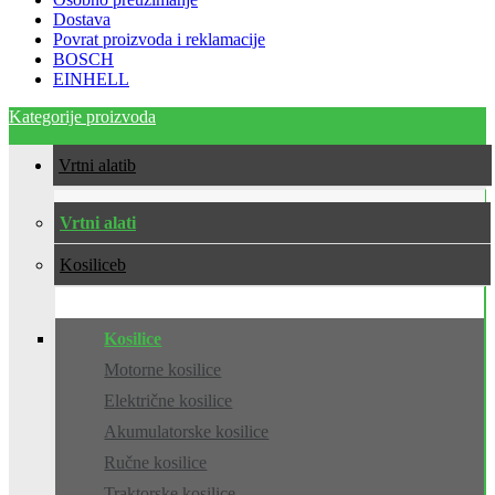
Dostava
Povrat proizvoda i reklamacije
BOSCH
EINHELL
Kategorije proizvoda
Vrtni alati
Vrtni alati
Kosilice
Kosilice
Motorne kosilice
Električne kosilice
Akumulatorske kosilice
Ručne kosilice
Traktorske kosilice