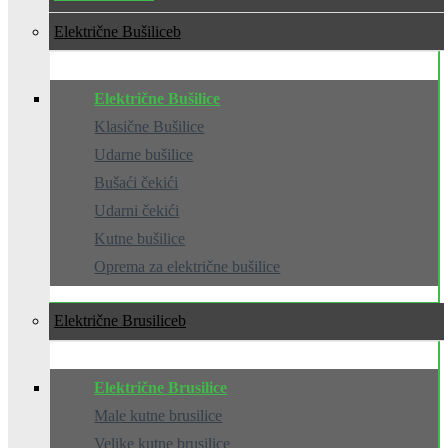
Električne Bušilice
Električne Bušilice
Klasične Bušilice
Udarne bušilice
Bušaći čekići
Udarni čekići
Kutne bušilice
Oprema za električne bušilice
Električne Brusilice
Električne Brusilice
Male kutne brusilice
Velike kutne brusilice