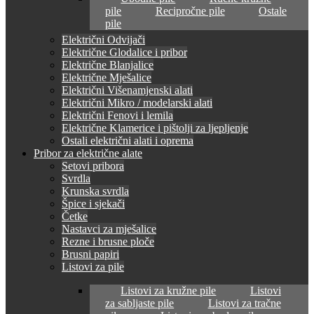
pile
Recipročne pile
Ostale
pile
Električni Odvijači
Električne Glodalice i pribor
Električne Blanjalice
Električne Mješalice
Električni Višenamjenski alati
Električni Mikro / modelarski alati
Električni Fenovi i lemila
Električne Klamerice i pištolji za ljepljenje
Ostali električni alati i oprema
Pribor za električne alate
Setovi pribora
Svrdla
Krunska svrdla
Špice i sjekači
Četke
Nastavci za mješalice
Rezne i brusne ploče
Brusni papiri
Listovi za pile
Listovi za kružne pile
Listovi
za sabljaste pile
Listovi za tračne