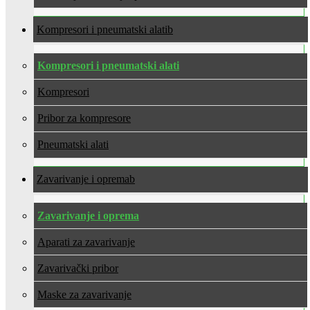
Kompresori i pneumatski alati
Kompresori i pneumatski alati
Kompresori
Pribor za kompresore
Pneumatski alati
Zavarivanje i oprema
Zavarivanje i oprema
Aparati za zavarivanje
Zavarivački pribor
Maske za zavarivanje