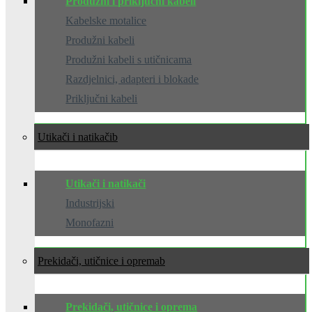
Produžni i priključni kabeli
Kabelske motalice
Produžni kabeli
Produžni kabeli s utičnicama
Razdjelnici, adapteri i blokade
Priključni kabeli
Utikači i natikači
Utikači i natikači
Industrijski
Monofazni
Prekidači, utičnice i oprema
Prekidači, utičnice i oprema