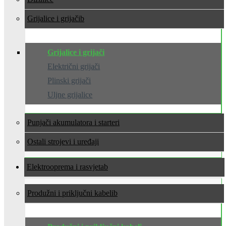
Grijalice i grijači
Grijalice i grijači
Električni grijači
Plinski grijači
Uljne grijalice
Punjači akumulatora i starteri
Ostali strojevi i uređaji
Elektrooprema i rasvjeta
Produžni i priključni kabeli