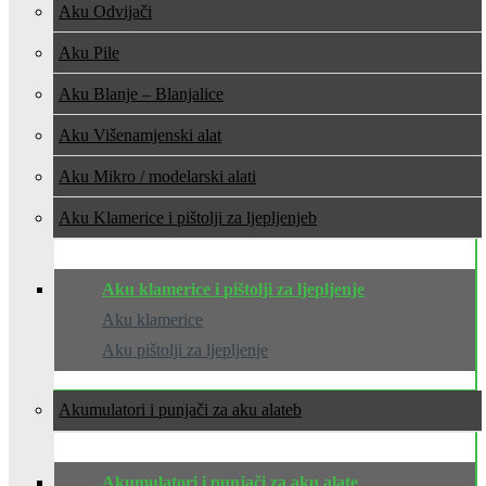
Aku Odvijači
Aku Pile
Aku Blanje – Blanjalice
Aku Višenamjenski alat
Aku Mikro / modelarski alati
Aku Klamerice i pištolji za ljepljenje
Aku klamerice i pištolji za ljepljenje
Aku klamerice
Aku pištolji za ljepljenje
Akumulatori i punjači za aku alate
Akumulatori i punjači za aku alate