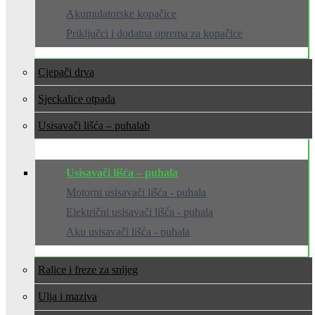
Akumulatorske kopačice
Priključci i dodatna oprema za kopačice
Cjepači drva
Sjeckalice otpada
Usisavači lišća – puhala
Usisavači lišća – puhala
Motorni usisavači lišća - puhala
Električni usisavači lišća - puhala
Aku usisavači lišća - puhala
Ralice i freze za snijeg
Ulja i maziva