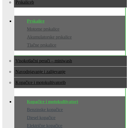
Prskalice
Prskalice
Motorne prskalice
Akumulatorske prskalice
Tlačne prskalice
Visokotlačni perači – miniwash
Navodnjavanje i zalijevanje
Kopačice i motokultivatori
Kopačice i motokultivatori
Benzinske kopačice
Diesel kopačice
Električne kopačice