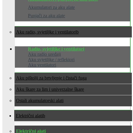
Akumulatori za aku alate
Punjači za aku alate
Aku radio, svjetiljke i ventilatori
Radio, svjetiljke i ventilatori
Aku radio uređaji
Aku svjetiljke / reflektori
Aku ventilatori
Aku pištolji za brtvljenje i čistači fuga
Aku škare za lim i univerzalne škare
Ostali akumulatorski alati
Električni alati
Električni alati