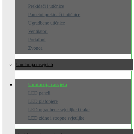
Prekidači i utičnice
Pametni prekidači i utičnice
Ugradbene utičnice
Ventilatori
Portafoni
Zvonca
Unutarnja rasvjeta
Unutarnja rasvjeta
LED paneli
LED plafonjere
LED ugradbene svjetiljke i trake
LED zidne i stropne svjetiljke