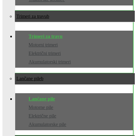
Trimeri za travu
Trimeri za travu
Motorni trimeri
Električni trimeri
Akumulatorski trimeri
Lančane pile
Lančane pile
Motorne pile
Električne pile
Akumulatorske pile