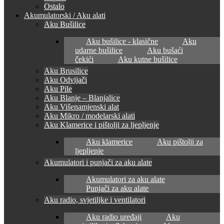
Ostalo
Akumulatorski / Aku alati
Aku Bušilice
Aku bušilice - klasične
Aku
udarne bušilice
Aku bušaći
čekići
Aku kutne bušilice
Aku Brusilice
Aku Odvijači
Aku Pile
Aku Blanje – Blanjalice
Aku Višenamjenski alat
Aku Mikro / modelarski alati
Aku Klamerice i pištolji za ljepljenje
Aku klamerice
Aku pištolji za
ljepljenje
Akumulatori i punjači za aku alate
Akumulatori za aku alate
Punjači za aku alate
Aku radio, svjetiljke i ventilatori
Aku radio uređaji
Aku