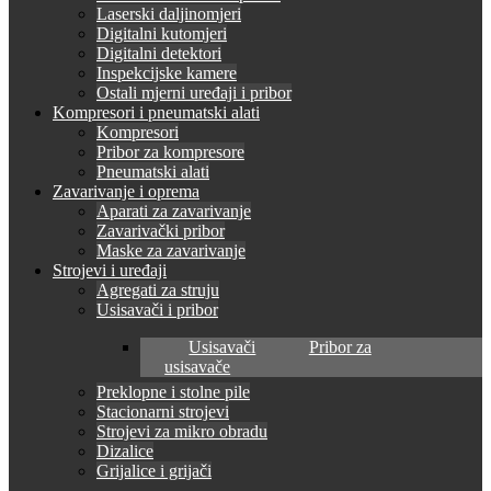
Laserski daljinomjeri
Digitalni kutomjeri
Digitalni detektori
Inspekcijske kamere
Ostali mjerni uređaji i pribor
Kompresori i pneumatski alati
Kompresori
Pribor za kompresore
Pneumatski alati
Zavarivanje i oprema
Aparati za zavarivanje
Zavarivački pribor
Maske za zavarivanje
Strojevi i uređaji
Agregati za struju
Usisavači i pribor
Usisavači
Pribor za
usisavače
Preklopne i stolne pile
Stacionarni strojevi
Strojevi za mikro obradu
Dizalice
Grijalice i grijači