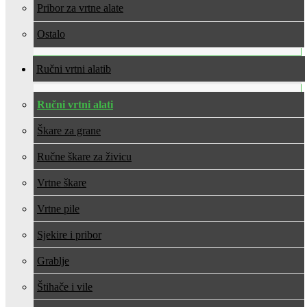
Pribor za vrtne alate
Ostalo
Ručni vrtni alati
Ručni vrtni alati
Škare za grane
Ručne škare za živicu
Vrtne škare
Vrtne pile
Sjekire i pribor
Grablje
Štihače i vile