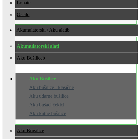
Lopate
Ostalo
Akumulatorski / Aku alati
Akumulatorski alati
Aku Bušilice
Aku Bušilice
Aku bušilice - klasične
Aku udarne bušilice
Aku bušaći čekići
Aku kutne bušilice
Aku Brusilice