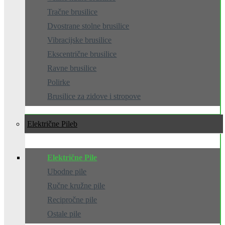
Tračne brusilice
Dvostrane stolne brusilice
Vibracijske brusilice
Ekscentrične brusilice
Ravne brusilice
Polirke
Brusilice za zidove i stropove
Električne Pile
Električne Pile
Ubodne pile
Ručne kružne pile
Recipročne pile
Ostale pile