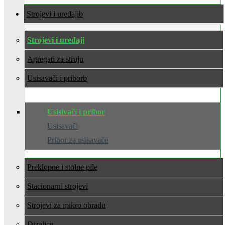
Strojevi i uređaji
Strojevi i uređaji
Agregati za struju
Usisavači i pribor
Usisivači i pribor
Usisavači
Pribor za usisavače
Preklopne i stolne pile
Stacionarni strojevi
Strojevi za mikro obradu
Dizalice