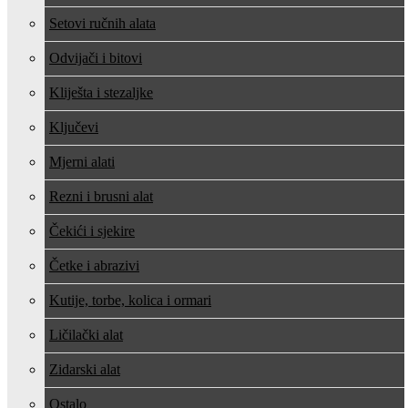
Setovi ručnih alata
Odvijači i bitovi
Kliješta i stezaljke
Ključevi
Mjerni alati
Rezni i brusni alat
Čekići i sjekire
Četke i abrazivi
Kutije, torbe, kolica i ormari
Ličilački alat
Zidarski alat
Ostalo