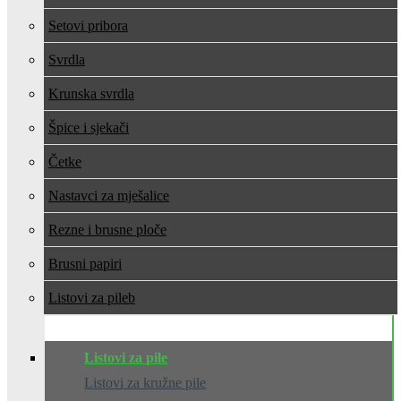
Setovi pribora
Svrdla
Krunska svrdla
Špice i sjekači
Četke
Nastavci za mješalice
Rezne i brusne ploče
Brusni papiri
Listovi za pile
Listovi za pile
Listovi za kružne pile