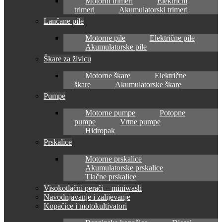
Motorni trimeri
Električni
trimeri
Akumulatorski trimeri
Lančane pile
Motorne pile
Električne pile
Akumulatorske pile
Škare za živicu
Motorne škare
Električne
škare
Akumulatorske škare
Pumpe
Motorne pumpe
Potopne
pumpe
Vrtne pumpe
Hidropak
Prskalice
Motorne prskalice
Akumulatorske prskalice
Tlačne prskalice
Visokotlačni perači – miniwash
Navodnjavanje i zalijevanje
Kopačice i motokultivatori