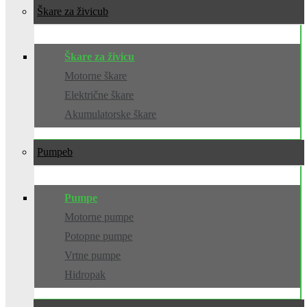
Škare za živicu
Škare za živicu
Motorne škare
Električne škare
Akumulatorske škare
Pumpe
Pumpe
Motorne pumpe
Potopne pumpe
Vrtne pumpe
Hidropak