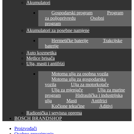
Akumulatori
Gospodarski program
Program
za poljoprivredu
Osobni
program
Akumulatori za posebne namjene
Hermetičke baterije
Trakcijske
baterije
Auto kozmetika
Metlice brisača
Ulja, masti i antifrizi
Motorna ulja za osobna vozila
Motorna ulja za gospodarska
vozila
Ulja za motorkotače
Ulja za mjenjače
Ulja za marine
program
Hidraulička i industrijska
ulja
Masti
Antifrizi
Kočione tekućine
Aditivi
Radionička i servisna oprema
BOSCH BRANDSHOP
Proizvođači
Osobno preuzimanje