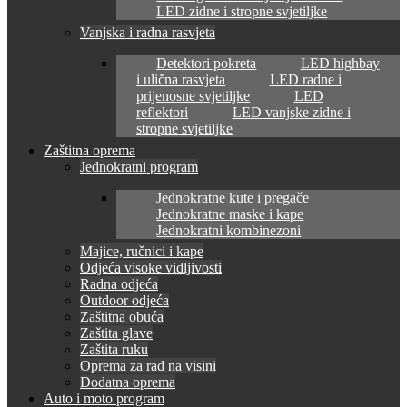
LED zidne i stropne svjetiljke
Vanjska i radna rasvjeta
Detektori pokreta
LED highbay
i ulična rasvjeta
LED radne i
prijenosne svjetiljke
LED
reflektori
LED vanjske zidne i
stropne svjetiljke
Zaštitna oprema
Jednokratni program
Jednokratne kute i pregače
Jednokratne maske i kape
Jednokratni kombinezoni
Majice, ručnici i kape
Odjeća visoke vidljivosti
Radna odjeća
Outdoor odjeća
Zaštitna obuća
Zaštita glave
Zaštita ruku
Oprema za rad na visini
Dodatna oprema
Auto i moto program