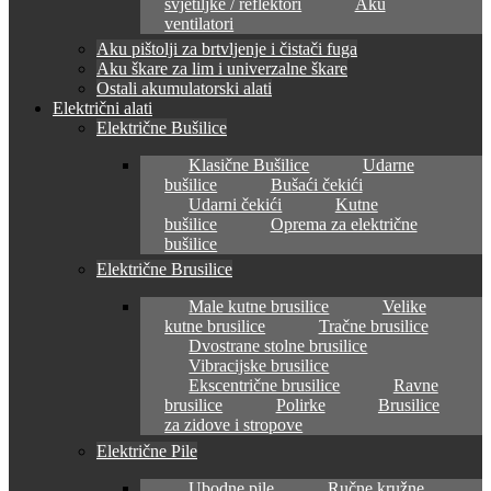
svjetiljke / reflektori
Aku
ventilatori
Aku pištolji za brtvljenje i čistači fuga
Aku škare za lim i univerzalne škare
Ostali akumulatorski alati
Električni alati
Električne Bušilice
Klasične Bušilice
Udarne
bušilice
Bušaći čekići
Udarni čekići
Kutne
bušilice
Oprema za električne
bušilice
Električne Brusilice
Male kutne brusilice
Velike
kutne brusilice
Tračne brusilice
Dvostrane stolne brusilice
Vibracijske brusilice
Ekscentrične brusilice
Ravne
brusilice
Polirke
Brusilice
za zidove i stropove
Električne Pile
Ubodne pile
Ručne kružne