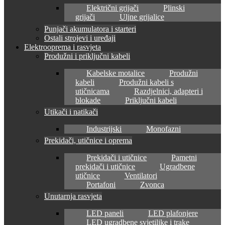
Električni grijači
Plinski
grijači
Uljne grijalice
Punjači akumulatora i starteri
Ostali strojevi i uređaji
Elektrooprema i rasvjeta
Produžni i priključni kabeli
Kabelske motalice
Produžni
kabeli
Produžni kabeli s
utičnicama
Razdjelnici, adapteri i
blokade
Priključni kabeli
Utikači i natikači
Industrijski
Monofazni
Prekidači, utičnice i oprema
Prekidači i utičnice
Pametni
prekidači i utičnice
Ugradbene
utičnice
Ventilatori
Portafoni
Zvonca
Unutarnja rasvjeta
LED paneli
LED plafonjere
LED ugradbene svjetiljke i trake