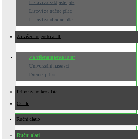
Listovi za sabljaste pile
Listovi za tračne pilee
Listovi za ubodne pile
Za višenamjenski alat
Za višenamjenski alat
Univerzalni nastavci
Dremel pribor
Pribor za mikro alate
Ostalo
Ručni alati
Ručni alati