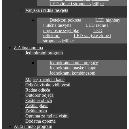
LED zidne i stropne svjetiljke
Vanjska i radna rasvjeta
Detektori pokreta
LED highbay
i ulična rasvjeta
LED radne i
prijenosne svjetiljke
LED
reflektori
LED vanjske zidne i
stropne svjetiljke
Zaštitna oprema
Jednokratni program
Jednokratne kute i pregače
Jednokratne maske i kape
Jednokratni kombinezoni
Majice, ručnici i kape
Odjeća visoke vidljivosti
Radna odjeća
Outdoor odjeća
Zaštitna obuća
Zaštita glave
Zaštita ruku
Oprema za rad na visini
Dodatna oprema
Auto i moto program