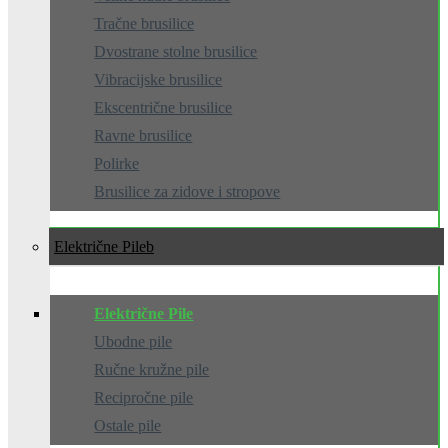
Tračne brusilice
Dvostrane stolne brusilice
Vibracijske brusilice
Ekscentrične brusilice
Ravne brusilice
Polirke
Brusilice za zidove i stropove
Električne Pile
Električne Pile
Ubodne pile
Ručne kružne pile
Recipročne pile
Ostale pile