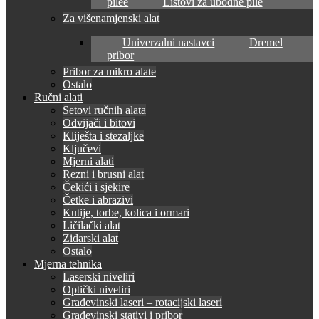
pilee
Listovi za ubodne pile
Za višenamjenski alat
Univerzalni nastavci
Dremel
pribor
Pribor za mikro alate
Ostalo
Ručni alati
Setovi ručnih alata
Odvijači i bitovi
Kliješta i stezaljke
Ključevi
Mjerni alati
Rezni i brusni alat
Čekići i sjekire
Četke i abrazivi
Kutije, torbe, kolica i ormari
Ličilački alat
Zidarski alat
Ostalo
Mjerna tehnika
Laserski niveliri
Optički niveliri
Građevinski laseri – rotacijski laseri
Građevinski stativi i pribor