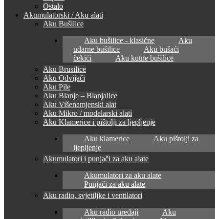
Ostalo
Akumulatorski / Aku alati
Aku Bušilice
Aku bušilice - klasične
Aku
udarne bušilice
Aku bušaći
čekići
Aku kutne bušilice
Aku Brusilice
Aku Odvijači
Aku Pile
Aku Blanje – Blanjalice
Aku Višenamjenski alat
Aku Mikro / modelarski alati
Aku Klamerice i pištolji za ljepljenje
Aku klamerice
Aku pištolji za
ljepljenje
Akumulatori i punjači za aku alate
Akumulatori za aku alate
Punjači za aku alate
Aku radio, svjetiljke i ventilatori
Aku radio uređaji
Aku