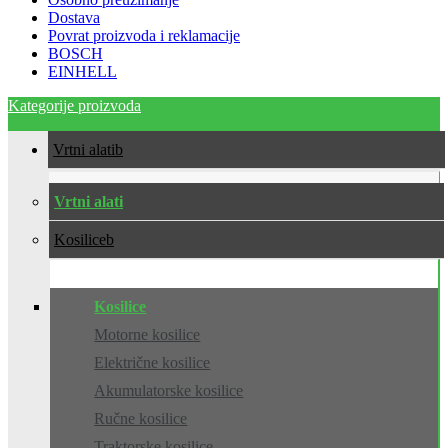
Dostava
Povrat proizvoda i reklamacije
BOSCH
EINHELL
Kategorije proizvoda
Vrtni alati
Vrtni alati
Kosilice
Kosilice
Motorne kosilice
Električne kosilice
Akumulatorske kosilice
Ručne kosilice
Traktorske kosilice