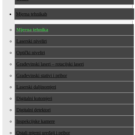
Mjerna tehnika
Mjerna tehnika
Laserski niveliri
Optički niveliri
Građevinski laseri – rotacijski laseri
Građevinski stativi i pribor
Laserski daljinomjeri
Digitalni kutomjeri
Digitalni detektori
Inspekcijske kamere
Ostali mjerni uređaji i pribor