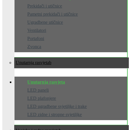
Prekidači i utičnice
Pametni prekidači i utičnice
Ugradbene utičnice
Ventilatori
Portafoni
Zvonca
Unutarnja rasvjeta
Unutarnja rasvjeta
LED paneli
LED plafonjere
LED ugradbene svjetiljke i trake
LED zidne i stropne svjetiljke