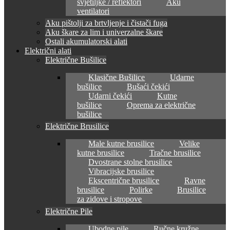
svjetiljke / reflektori
Aku
ventilatori
Aku pištolji za brtvljenje i čistači fuga
Aku škare za lim i univerzalne škare
Ostali akumulatorski alati
Električni alati
Električne Bušilice
Klasične Bušilice
Udarne
bušilice
Bušaći čekići
Udarni čekići
Kutne
bušilice
Oprema za električne
bušilice
Električne Brusilice
Male kutne brusilice
Velike
kutne brusilice
Tračne brusilice
Dvostrane stolne brusilice
Vibracijske brusilice
Ekscentrične brusilice
Ravne
brusilice
Polirke
Brusilice
za zidove i stropove
Električne Pile
Ubodne pile
Ručne kružne