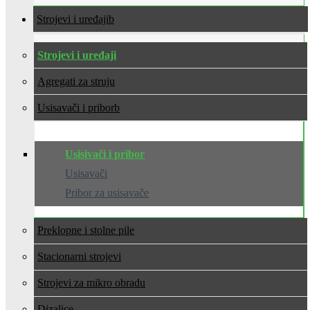
Strojevi i uređaji
Strojevi i uređaji
Agregati za struju
Usisavači i pribor
Usisivači i pribor
Usisavači
Pribor za usisavače
Preklopne i stolne pile
Stacionarni strojevi
Strojevi za mikro obradu
Dizalice