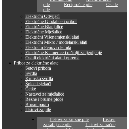
pile
Recipročne pile
Ostale
pile
Električni Odvijači
Električne Glodalice i pribor
Električne Blanjalice
Električne Mješalice
Električni Višenamjenski alati
Električni Mikro / modelarski alati
Električni Fenovi i lemila
Električne Klamerice i pištolji za ljepljenje
Ostali električni alati i oprema
Pribor za električne alate
Setovi pribora
Svrdla
Krunska svrdla
Špice i sjekači
Četke
Nastavci za mješalice
Rezne i brusne ploče
Brusni papiri
Listovi za pile
Listovi za kružne pile
Listovi
za sabljaste pile
Listovi za tračne