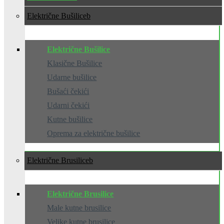
Električne Bušilice
Električne Bušilice
Klasične Bušilice
Udarne bušilice
Bušaći čekići
Udarni čekići
Kutne bušilice
Oprema za električne bušilice
Električne Brusilice
Električne Brusilice
Male kutne brusilice
Velike kutne brusilice