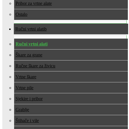
Pribor za vrtne alate
Ostalo
Ručni vrtni alati
Ručni vrtni alati
Škare za grane
Ručne škare za živicu
Vrtne škare
Vrtne pile
Sjekire i pribor
Grablje
Štihače i vile