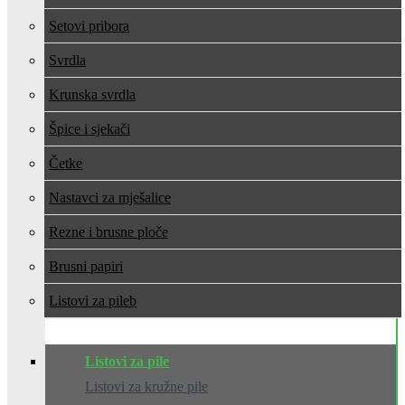
Setovi pribora
Svrdla
Krunska svrdla
Špice i sjekači
Četke
Nastavci za mješalice
Rezne i brusne ploče
Brusni papiri
Listovi za pile
Listovi za pile
Listovi za kružne pile