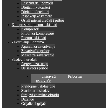
Laserski daljinomjeri
Digitalni kutomjeri
Digitalni detektori
Inspekcijske kamere
Ostali mjerni uređaji i pribor
Kompresori i pneumatski alati
Kompresori
Pribor za kompresore
Pneumatski alati
Zavarivanje i oprema
Aparati za zavarivanje
Zavarivački pribor
Maske za zavarivanje
Strojevi i uređaji
Agregati za struju
Usisavači i pribor
Usisavači
Pribor za
usisavače
Preklopne i stolne pile
Stacionarni strojevi
Strojevi za mikro obradu
Dizalice
Grijalice i grijači