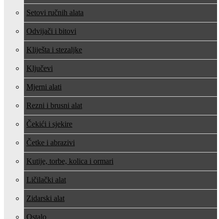
Setovi ručnih alata
Odvijači i bitovi
Kliješta i stezaljke
Ključevi
Mjerni alati
Rezni i brusni alat
Čekići i sjekire
Četke i abrazivi
Kutije, torbe, kolica i ormari
Ličilački alat
Zidarski alat
Ostalo