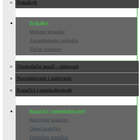
Prskalice
Prskalice
Motorne prskalice
Akumulatorske prskalice
Tlačne prskalice
Visokotlačni perači – miniwash
Navodnjavanje i zalijevanje
Kopačice i motokultivatori
Kopačice i motokultivatori
Benzinske kopačice
Diesel kopačice
Električne kopačice