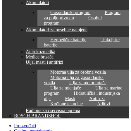
Akumulatori
Gospodarski program
Program
za poljoprivredu
Osobni
program
Akumulatori za posebne namjene
Hermetičke baterije
Trakcijske
baterije
Auto kozmetika
Metlice brisača
Ulja, masti i antifrizi
Motorna ulja za osobna vozila
Motorna ulja za gospodarska
vozila
Ulja za motorkotače
Ulja za mjenjače
Ulja za marine
program
Hidraulička i industrijska
ulja
Masti
Antifrizi
Kočione tekućine
Aditivi
Radionička i servisna oprema
BOSCH BRANDSHOP
Proizvođači
Osobno preuzimanje