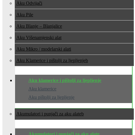
Aku Odvijači
Aku Pile
Aku Blanje – Blanjalice
Aku Višenamjenski alat
Aku Mikro / modelarski alati
Aku Klamerice i pištolji za ljepljenje
Aku klamerice i pištolji za ljepljenje
Aku klamerice
Aku pištolji za ljepljenje
Akumulatori i punjači za aku alate
Akumulatori i punjači za aku alate