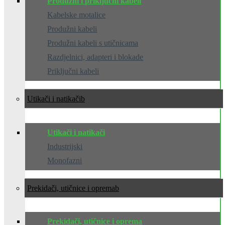
Produžni i priključni kabeli
Kabelske motalice
Produžni kabeli
Produžni kabeli s utičnicama
Razdjelnici, adapteri i blokade
Priključni kabeli
Utikači i natikači
Utikači i natikači
Industrijski
Monofazni
Prekidači, utičnice i oprema
Prekidači, utičnice i oprema