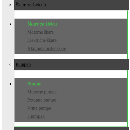
Škare za živicu
Škare za živicu
Motorne škare
Električne škare
Akumulatorske škare
Pumpe
Pumpe
Motorne pumpe
Potopne pumpe
Vrtne pumpe
Hidropak