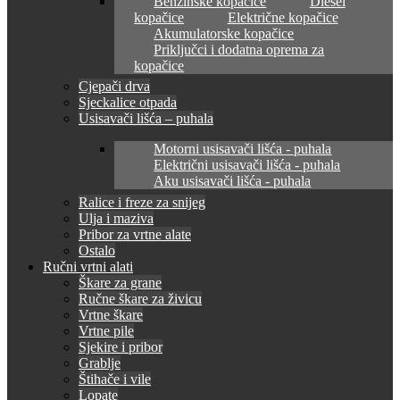
Benzinske kopačice
Diesel
kopačice
Električne kopačice
Akumulatorske kopačice
Priključci i dodatna oprema za
kopačice
Cjepači drva
Sjeckalice otpada
Usisavači lišća – puhala
Motorni usisavači lišća - puhala
Električni usisavači lišća - puhala
Aku usisavači lišća - puhala
Ralice i freze za snijeg
Ulja i maziva
Pribor za vrtne alate
Ostalo
Ručni vrtni alati
Škare za grane
Ručne škare za živicu
Vrtne škare
Vrtne pile
Sjekire i pribor
Grablje
Štihače i vile
Lopate