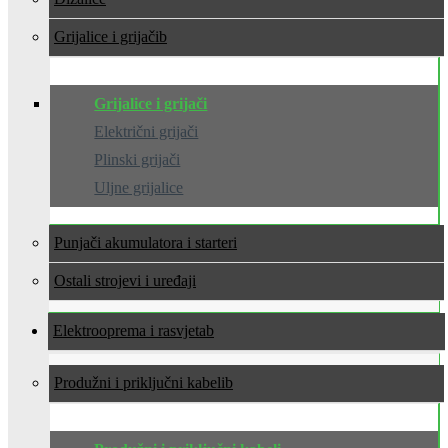
Grijalice i grijači
Grijalice i grijači
Električni grijači
Plinski grijači
Uljne grijalice
Punjači akumulatora i starteri
Ostali strojevi i uređaji
Elektrooprema i rasvjeta
Produžni i priključni kabeli