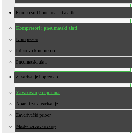
Kompresori i pneumatski alati
Kompresori i pneumatski alati
Kompresori
Pribor za kompresore
Pneumatski alati
Zavarivanje i oprema
Zavarivanje i oprema
Aparati za zavarivanje
Zavarivački pribor
Maske za zavarivanje