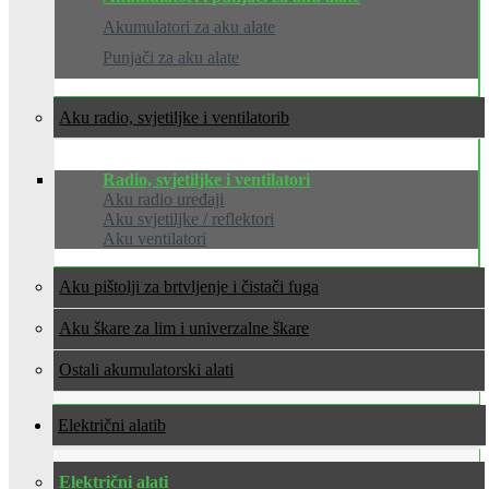
Akumulatori za aku alate
Punjači za aku alate
Aku radio, svjetiljke i ventilatori
Radio, svjetiljke i ventilatori
Aku radio uređaji
Aku svjetiljke / reflektori
Aku ventilatori
Aku pištolji za brtvljenje i čistači fuga
Aku škare za lim i univerzalne škare
Ostali akumulatorski alati
Električni alati
Električni alati