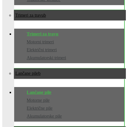
Trimeri za travu
Trimeri za travu
Motorni trimeri
Električni trimeri
Akumulatorski trimeri
Lančane pile
Lančane pile
Motorne pile
Električne pile
Akumulatorske pile