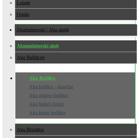
Lopate
Ostalo
Akumulatorski / Aku alati
Akumulatorski alati
Aku Bušilice
Aku Bušilice
Aku bušilice - klasične
Aku udarne bušilice
Aku bušaći čekići
Aku kutne bušilice
Aku Brusilice