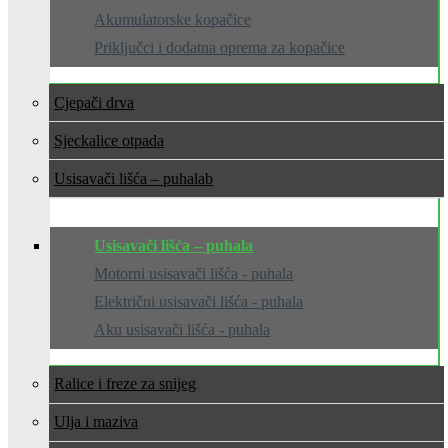
Akumulatorske kopačice
Priključci i dodatna oprema za kopačice
Cjepači drva
Sjeckalice otpada
Usisavači lišća – puhala
Usisavači lišća – puhala
Motorni usisavači lišća - puhala
Električni usisavači lišća - puhala
Aku usisavači lišća - puhala
Ralice i freze za snijeg
Ulja i maziva