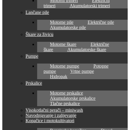
Motorni trimeri
Električni
trimeri
Akumulatorski trimeri
Lančane pile
Motorne pile
Električne pile
Akumulatorske pile
Škare za živicu
Motorne škare
Električne
škare
Akumulatorske škare
Pumpe
Motorne pumpe
Potopne
pumpe
Vrtne pumpe
Hidropak
Prskalice
Motorne prskalice
Akumulatorske prskalice
Tlačne prskalice
Visokotlačni perači – miniwash
Navodnjavanje i zalijevanje
Kopačice i motokultivatori