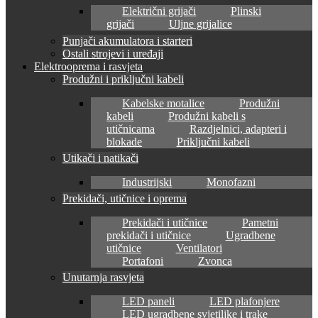
Električni grijači
Plinski
grijači
Uljne grijalice
Punjači akumulatora i starteri
Ostali strojevi i uređaji
Elektrooprema i rasvjeta
Produžni i priključni kabeli
Kabelske motalice
Produžni
kabeli
Produžni kabeli s
utičnicama
Razdjelnici, adapteri i
blokade
Priključni kabeli
Utikači i natikači
Industrijski
Monofazni
Prekidači, utičnice i oprema
Prekidači i utičnice
Pametni
prekidači i utičnice
Ugradbene
utičnice
Ventilatori
Portafoni
Zvonca
Unutarnja rasvjeta
LED paneli
LED plafonjere
LED ugradbene svjetiljke i trake