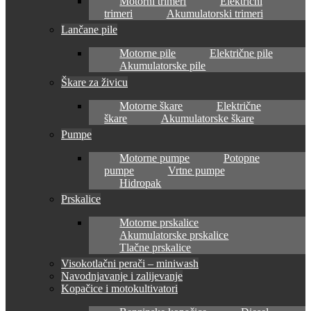
Motorni trimeri
Električni
trimeri
Akumulatorski trimeri
Lančane pile
Motorne pile
Električne pile
Akumulatorske pile
Škare za živicu
Motorne škare
Električne
škare
Akumulatorske škare
Pumpe
Motorne pumpe
Potopne
pumpe
Vrtne pumpe
Hidropak
Prskalice
Motorne prskalice
Akumulatorske prskalice
Tlačne prskalice
Visokotlačni perači – miniwash
Navodnjavanje i zalijevanje
Kopačice i motokultivatori