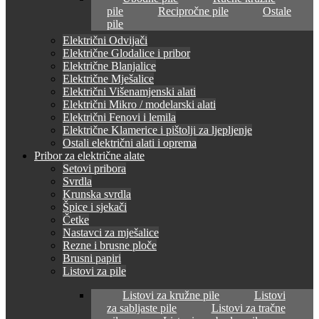
pile
Recipročne pile
Ostale
pile
Električni Odvijači
Električne Glodalice i pribor
Električne Blanjalice
Električne Mješalice
Električni Višenamjenski alati
Električni Mikro / modelarski alati
Električni Fenovi i lemila
Električne Klamerice i pištolji za ljepljenje
Ostali električni alati i oprema
Pribor za električne alate
Setovi pribora
Svrdla
Krunska svrdla
Špice i sjekači
Četke
Nastavci za mješalice
Rezne i brusne ploče
Brusni papiri
Listovi za pile
Listovi za kružne pile
Listovi
za sabljaste pile
Listovi za tračne