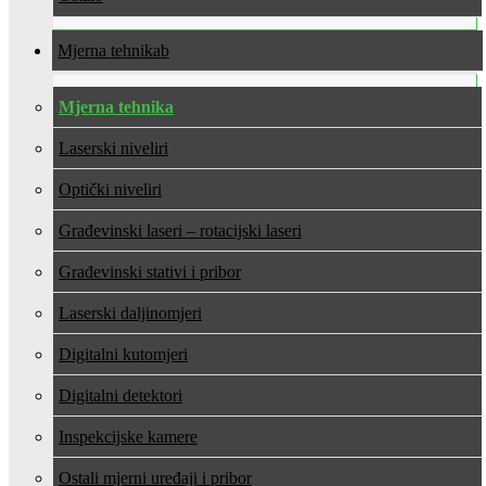
Mjerna tehnika
Mjerna tehnika
Laserski niveliri
Optički niveliri
Građevinski laseri – rotacijski laseri
Građevinski stativi i pribor
Laserski daljinomjeri
Digitalni kutomjeri
Digitalni detektori
Inspekcijske kamere
Ostali mjerni uređaji i pribor