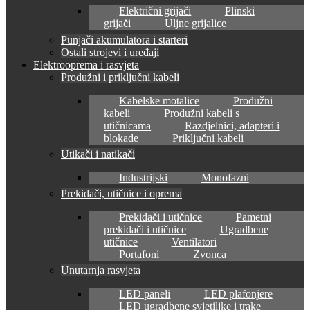
Električni grijači
Plinski
grijači
Uljne grijalice
Punjači akumulatora i starteri
Ostali strojevi i uređaji
Elektrooprema i rasvjeta
Produžni i priključni kabeli
Kabelske motalice
Produžni
kabeli
Produžni kabeli s
utičnicama
Razdjelnici, adapteri i
blokade
Priključni kabeli
Utikači i natikači
Industrijski
Monofazni
Prekidači, utičnice i oprema
Prekidači i utičnice
Pametni
prekidači i utičnice
Ugradbene
utičnice
Ventilatori
Portafoni
Zvonca
Unutarnja rasvjeta
LED paneli
LED plafonjere
LED ugradbene svjetiljke i trake