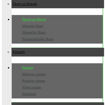
Škare za živicu
Škare za živicu
Motorne škare
Električne škare
Akumulatorske škare
Pumpe
Pumpe
Motorne pumpe
Potopne pumpe
Vrtne pumpe
Hidropak