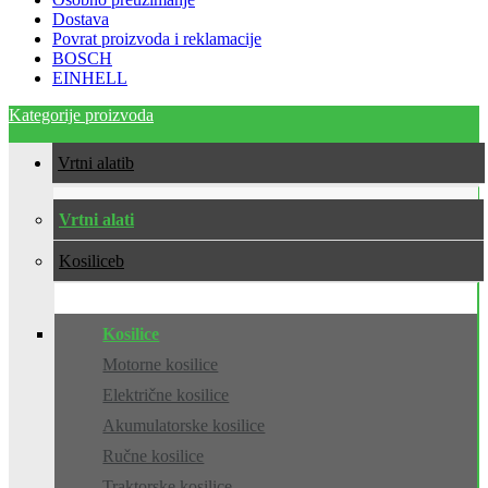
Dostava
Povrat proizvoda i reklamacije
BOSCH
EINHELL
Kategorije proizvoda
Vrtni alati
Vrtni alati
Kosilice
Kosilice
Motorne kosilice
Električne kosilice
Akumulatorske kosilice
Ručne kosilice
Traktorske kosilice