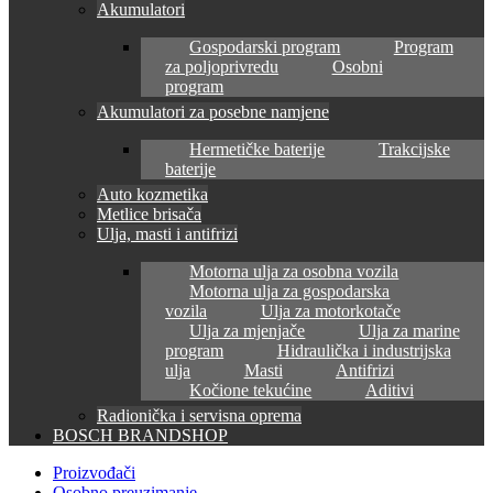
Akumulatori
Gospodarski program
Program
za poljoprivredu
Osobni
program
Akumulatori za posebne namjene
Hermetičke baterije
Trakcijske
baterije
Auto kozmetika
Metlice brisača
Ulja, masti i antifrizi
Motorna ulja za osobna vozila
Motorna ulja za gospodarska
vozila
Ulja za motorkotače
Ulja za mjenjače
Ulja za marine
program
Hidraulička i industrijska
ulja
Masti
Antifrizi
Kočione tekućine
Aditivi
Radionička i servisna oprema
BOSCH BRANDSHOP
Proizvođači
Osobno preuzimanje