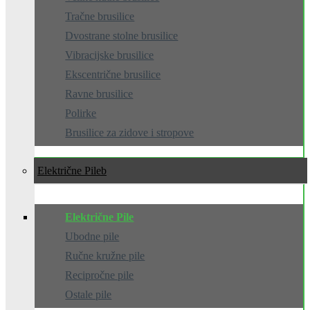
Tračne brusilice
Dvostrane stolne brusilice
Vibracijske brusilice
Ekscentrične brusilice
Ravne brusilice
Polirke
Brusilice za zidove i stropove
Električne Pile
Električne Pile
Ubodne pile
Ručne kružne pile
Recipročne pile
Ostale pile