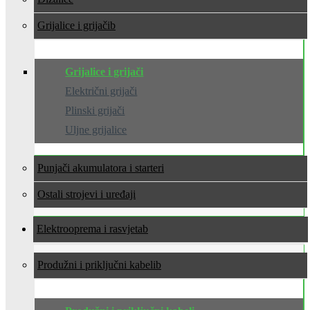
Grijalice i grijači
Grijalice i grijači
Električni grijači
Plinski grijači
Uljne grijalice
Punjači akumulatora i starteri
Ostali strojevi i uređaji
Elektrooprema i rasvjeta
Produžni i priključni kabeli