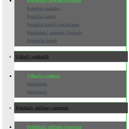
Produžni i priključni kabeli
Kabelske motalice
Produžni kabeli
Produžni kabeli s utičnicama
Razdjelnici, adapteri i blokade
Priključni kabeli
Utikači i natikači
Utikači i natikači
Industrijski
Monofazni
Prekidači, utičnice i oprema
Prekidači, utičnice i oprema