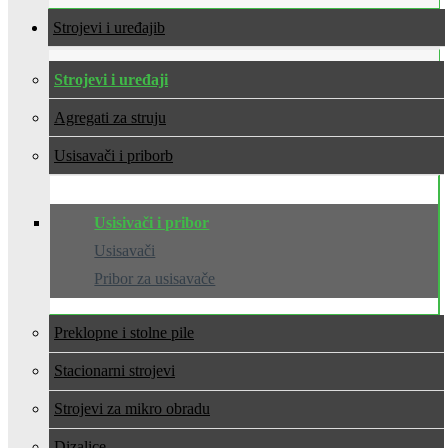
Strojevi i uređaji
Strojevi i uređaji
Agregati za struju
Usisavači i pribor
Usisivači i pribor
Usisavači
Pribor za usisavače
Preklopne i stolne pile
Stacionarni strojevi
Strojevi za mikro obradu
Dizalice