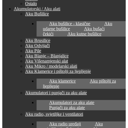
Ostalo
Akumulatorski / Aku alati
Aku Bušilice
Aku bušilice - klasične
Aku
udarne bušilice
Aku bušaći
čekići
Aku kutne bušilice
Aku Brusilice
Aku Odvijači
Aku Pile
Aku Blanje – Blanjalice
Aku Višenamjenski alat
Aku Mikro / modelarski alati
Aku Klamerice i pištolji za ljepljenje
Aku klamerice
Aku pištolji za
ljepljenje
Akumulatori i punjači za aku alate
Akumulatori za aku alate
Punjači za aku alate
Aku radio, svjetiljke i ventilatori
Aku radio uređaji
Aku