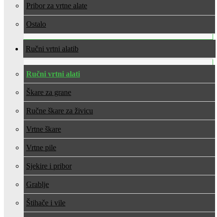
Pribor za vrtne alate
Ostalo
Ručni vrtni alati
Ručni vrtni alati
Škare za grane
Ručne škare za živicu
Vrtne škare
Vrtne pile
Sjekire i pribor
Grablje
Štihače i vile