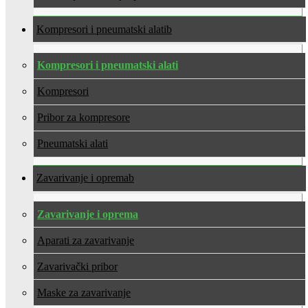
Kompresori i pneumatski alati
Kompresori i pneumatski alati
Kompresori
Pribor za kompresore
Pneumatski alati
Zavarivanje i oprema
Zavarivanje i oprema
Aparati za zavarivanje
Zavarivački pribor
Maske za zavarivanje