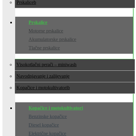
Prskalice
Prskalice
Motorne prskalice
Akumulatorske prskalice
Tlačne prskalice
Visokotlačni perači – miniwash
Navodnjavanje i zalijevanje
Kopačice i motokultivatori
Kopačice i motokultivatori
Benzinske kopačice
Diesel kopačice
Električne kopačice