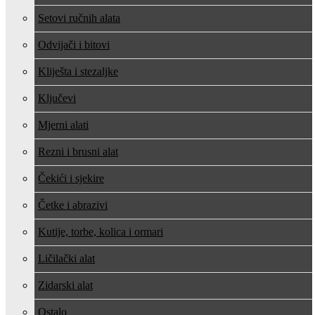
Setovi ručnih alata
Odvijači i bitovi
Kliješta i stezaljke
Ključevi
Mjerni alati
Rezni i brusni alat
Čekići i sjekire
Četke i abrazivi
Kutije, torbe, kolica i ormari
Ličilački alat
Zidarski alat
Ostalo