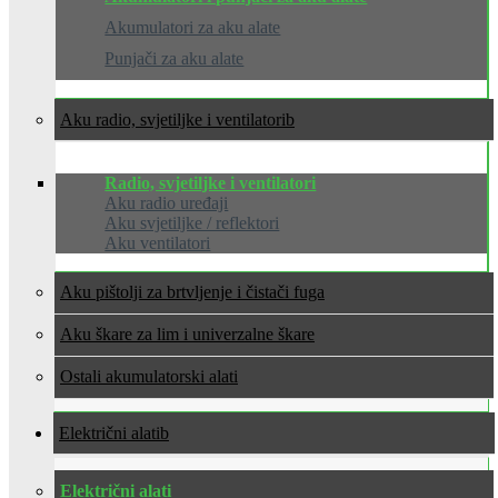
Akumulatori za aku alate
Punjači za aku alate
Aku radio, svjetiljke i ventilatori
Radio, svjetiljke i ventilatori
Aku radio uređaji
Aku svjetiljke / reflektori
Aku ventilatori
Aku pištolji za brtvljenje i čistači fuga
Aku škare za lim i univerzalne škare
Ostali akumulatorski alati
Električni alati
Električni alati