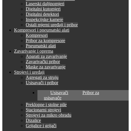
Laserski daljinomjeri
Digitalni kutomjeri
Digitalni detektori
Inspekcijske kamere
Ostali mjerni uređaji i pribor
Kompresori i pneumatski alati
Kompresori
Pribor za kompresore
Pneumatski alati
Zavarivanje i oprema
Aparati za zavarivanje
Zavarivački pribor
Maske za zavarivanje
Strojevi i uređaji
Agregati za struju
Usisavači i pribor
Usisavači
Pribor za
usisavače
Preklopne i stolne pile
Stacionarni strojevi
Strojevi za mikro obradu
Dizalice
Grijalice i grijači