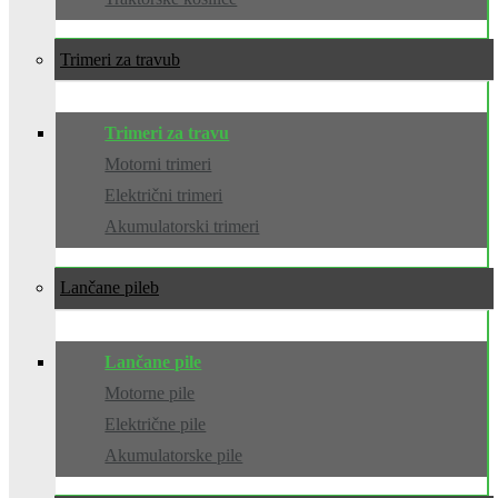
Trimeri za travu
Trimeri za travu
Motorni trimeri
Električni trimeri
Akumulatorski trimeri
Lančane pile
Lančane pile
Motorne pile
Električne pile
Akumulatorske pile