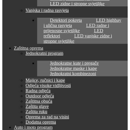
LED zidne i stropne svjetiljke
Vanjska i radna rasvjeta
Detektori pokreta
LED highbay
i ulična rasvjeta
LED radne i
prijenosne svjetiljke
LED
reflektori
LED vanjske zidne i
stropne svjetiljke
Zaštitna oprema
Jednokratni program
Jednokratne kute i pregače
Jednokratne maske i kape
Jednokratni kombinezoni
Majice, ručnici i kape
Odjeća visoke vidljivosti
Radna odjeća
Outdoor odjeća
Zaštitna obuća
Zaštita glave
Zaštita ruku
Oprema za rad na visini
Dodatna oprema
Auto i moto program