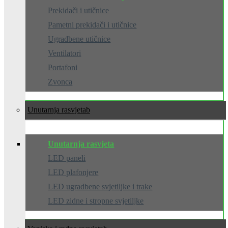
Prekidači i utičnice
Pametni prekidači i utičnice
Ugradbene utičnice
Ventilatori
Portafoni
Zvonca
Unutarnja rasvjeta
Unutarnja rasvjeta
LED paneli
LED plafonjere
LED ugradbene svjetiljke i trake
LED zidne i stropne svjetiljke