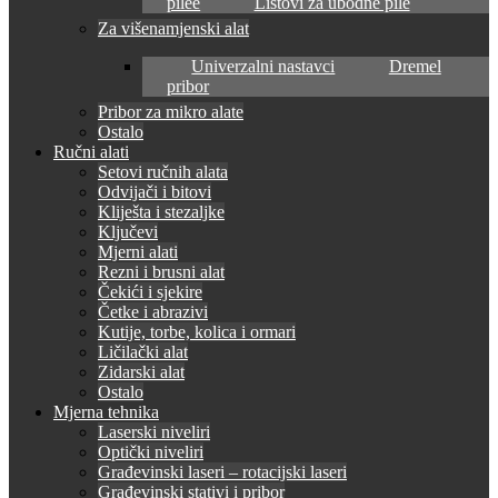
pilee
Listovi za ubodne pile
Za višenamjenski alat
Univerzalni nastavci
Dremel
pribor
Pribor za mikro alate
Ostalo
Ručni alati
Setovi ručnih alata
Odvijači i bitovi
Kliješta i stezaljke
Ključevi
Mjerni alati
Rezni i brusni alat
Čekići i sjekire
Četke i abrazivi
Kutije, torbe, kolica i ormari
Ličilački alat
Zidarski alat
Ostalo
Mjerna tehnika
Laserski niveliri
Optički niveliri
Građevinski laseri – rotacijski laseri
Građevinski stativi i pribor