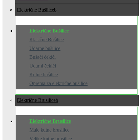
Električne Bušilice
Električne Bušilice
Klasične Bušilice
Udarne bušilice
Bušaći čekići
Udarni čekići
Kutne bušilice
Oprema za električne bušilice
Električne Brusilice
Električne Brusilice
Male kutne brusilice
Velike kutne brusilice