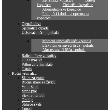
Benzinske kopačice
Diesel
kopačice
Električne kopačice
Akumulatorske kopačice
Priključci i dodatna oprema za
kopačice
Cjepači drva
Sjeckalice otpada
Usisavači lišća – puhala
Motorni usisavači lišća - puhala
Električni usisavači lišća - puhala
Aku usisavači lišća - puhala
Ralice i freze za snijeg
Ulja i maziva
Pribor za vrtne alate
Ostalo
Ručni vrtni alati
Škare za grane
Ručne škare za živicu
Vrtne škare
Vrtne pile
Sjekire i pribor
Grablje
Štihače i vile
Lopate