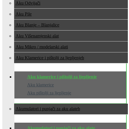
Aku Odvijači
Aku Pile
Aku Blanje – Blanjalice
Aku Višenamjenski alat
Aku Mikro / modelarski alati
Aku Klamerice i pištolji za ljepljenje
Aku klamerice i pištolji za ljepljenje
Aku klamerice
Aku pištolji za ljepljenje
Akumulatori i punjači za aku alate
Akumulatori i punjači za aku alate