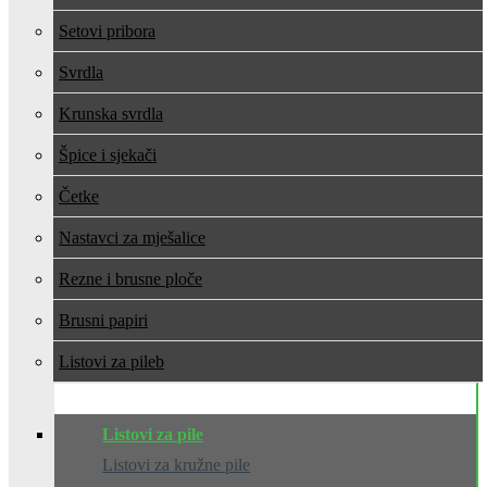
Setovi pribora
Svrdla
Krunska svrdla
Špice i sjekači
Četke
Nastavci za mješalice
Rezne i brusne ploče
Brusni papiri
Listovi za pile
Listovi za pile
Listovi za kružne pile