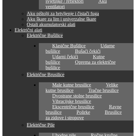
svjetiljke / reflektori
Aku
ventilatori
Aku pištolji za brtvljenje i čistači fuga
Aku škare za lim i univerzalne škare
Ostali akumulatorski alati
Električni alati
Električne Bušilice
Klasične Bušilice
Udarne
bušilice
Bušaći čekići
Udarni čekići
Kutne
bušilice
Oprema za električne
bušilice
Električne Brusilice
Male kutne brusilice
Velike
kutne brusilice
Tračne brusilice
Dvostrane stolne brusilice
Vibracijske brusilice
Ekscentrične brusilice
Ravne
brusilice
Polirke
Brusilice
za zidove i stropove
Električne Pile
Ubodne pile
Ručne kružne