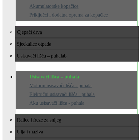
Akumulatorske kopačice
Priključci i dodatna oprema za kopačice
Cjepači drva
Sjeckalice otpada
Usisavači lišća – puhala
Usisavači lišća – puhala
Motorni usisavači lišća - puhala
Električni usisavači lišća - puhala
Aku usisavači lišća - puhala
Ralice i freze za snijeg
Ulja i maziva