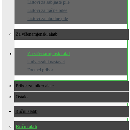
Listovi za sabljaste pile
Listovi za tračne pilee
Listovi za ubodne pile
Za višenamjenski alat
Za višenamjenski alat
Univerzalni nastavci
Dremel pribor
Pribor za mikro alate
Ostalo
Ručni alati
Ručni alati