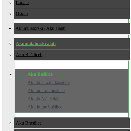
Lopate
Ostalo
Akumulatorski / Aku alati
Akumulatorski alati
Aku Bušilice
Aku Bušilice
Aku bušilice - klasične
Aku udarne bušilice
Aku bušaći čekići
Aku kutne bušilice
Aku Brusilice